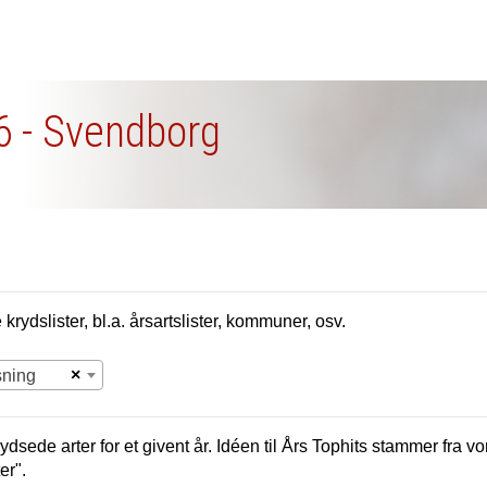
6 - Svendborg
krydslister, bl.a. årsartslister, kommuner, osv.
×
sning
ydsede arter for et givent år. Idéen til Års Tophits stammer fra 
er".