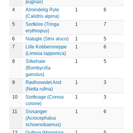
pugnax)
4
Almindelig Ryle
1
6
(Calidris alpina)
5
Sortklire (Tringa
1
7
erythropus)
6
Natugle (Strix aluco)
1
5
7
Lille Kobbersneppe
1
6
(Limosa lapponica)
8
Silkehale
1
5
(Bombycilla
garrulus)
9
Rødhovedet And
1
3
(Netta rufina)
10
Sortkrage (Corvus
1
3
corone)
11
Sivsanger
1
6
(Acrocephalus
schoenobaenus)
12
Gulbug (Hippolais
1
5