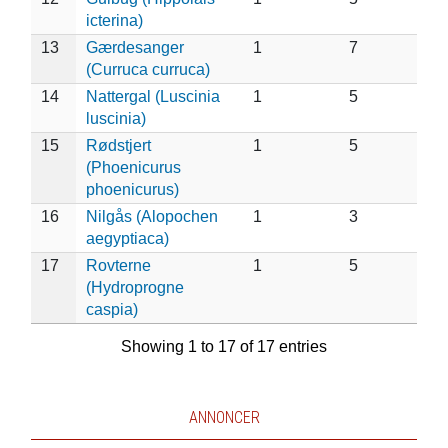
icterina)
13
Gærdesanger
1
7
(Curruca curruca)
14
Nattergal (Luscinia
1
5
luscinia)
15
Rødstjert
1
5
(Phoenicurus
phoenicurus)
16
Nilgås (Alopochen
1
3
aegyptiaca)
17
Rovterne
1
5
(Hydroprogne
caspia)
Showing 1 to 17 of 17 entries
ANNONCER