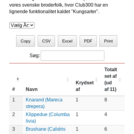
vores svenske broderfolk, hvor Club300 har en
lignende funktionalitet kaldet "Kungsarter".
Copy
CSV
Excel
PDF
Print
Søg:
Totalt
set af
Krydset
(ud
#
Navn
af
af 11)
1
Knarand (Mareca
1
8
strepera)
2
Klippedue (Columba
1
4
livia)
3
Brushane (Calidris
1
6