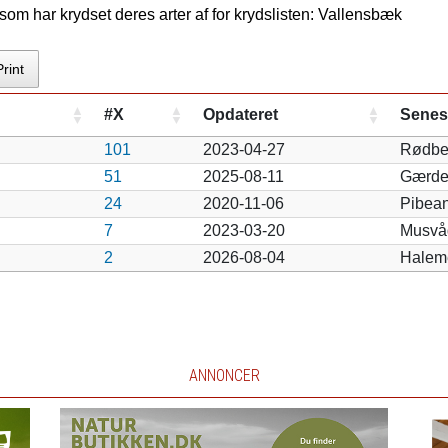
om har krydset deres arter af for krydslisten: Vallensbæk
Print
#X
Opdateret
Senes
101
2023-04-27
Rødbe
51
2025-08-11
Gærde
24
2020-11-06
Pibean
7
2023-03-20
Musvå
2
2026-08-04
Halem
ANNONCER