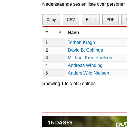
Nedenstående ses en liste over personer, s
Copy
CSV
Excel
PDF
#
Navn
1
Torben Kragh
2
David B. Collinge
3
Michael Køie Poulsen
4
Andreas Winding
5
Anders Wiig Nielsen
Showing 1 to 5 of 5 entries