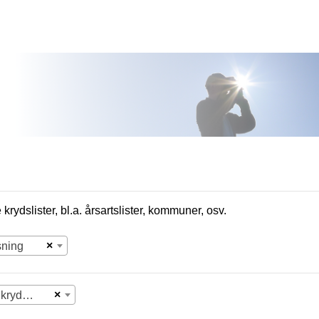
krydslister, bl.a. årsartslister, kommuner, osv.
×
sning
×
Vælg krydsliste