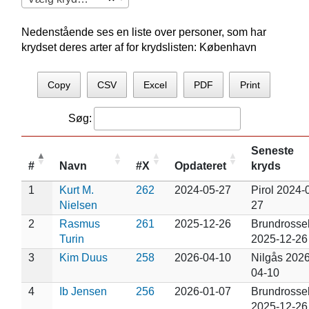
Nedenstående ses en liste over personer, som har
krydset deres arter af for krydslisten: København
Copy
CSV
Excel
PDF
Print
Søg:
Seneste
#
Navn
#X
Opdateret
kryds
1
Kurt M.
262
2024-05-27
Pirol 2024-
Nielsen
27
2
Rasmus
261
2025-12-26
Brundrosse
Turin
2025-12-26
3
Kim Duus
258
2026-04-10
Nilgås 2026
04-10
4
Ib Jensen
256
2026-01-07
Brundrosse
2025-12-26