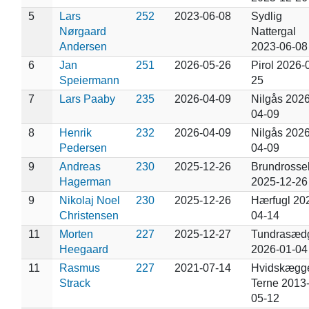
5
Lars
252
2023-06-08
Sydlig
Nørgaard
Nattergal
Andersen
2023-06-08
6
Jan
251
2026-05-26
Pirol 2026-
Speiermann
25
7
Lars Paaby
235
2026-04-09
Nilgås 2026
04-09
8
Henrik
232
2026-04-09
Nilgås 2026
Pedersen
04-09
9
Andreas
230
2025-12-26
Brundrosse
Hagerman
2025-12-26
9
Nikolaj Noel
230
2025-12-26
Hærfugl 20
Christensen
04-14
11
Morten
227
2025-12-27
Tundrasæd
Heegaard
2026-01-04
11
Rasmus
227
2021-07-14
Hvidskægg
Strack
Terne 2013
05-12