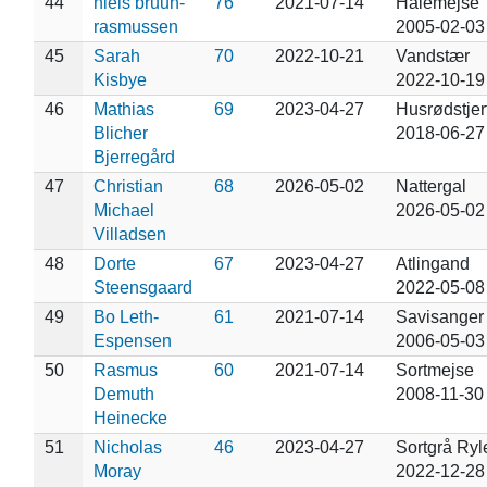
44
niels bruun-
76
2021-07-14
Halemejse
rasmussen
2005-02-03
45
Sarah
70
2022-10-21
Vandstær
Kisbye
2022-10-19
46
Mathias
69
2023-04-27
Husrødstjer
Blicher
2018-06-27
Bjerregård
47
Christian
68
2026-05-02
Nattergal
Michael
2026-05-02
Villadsen
48
Dorte
67
2023-04-27
Atlingand
Steensgaard
2022-05-08
49
Bo Leth-
61
2021-07-14
Savisanger
Espensen
2006-05-03
50
Rasmus
60
2021-07-14
Sortmejse
Demuth
2008-11-30
Heinecke
51
Nicholas
46
2023-04-27
Sortgrå Ryl
Moray
2022-12-28