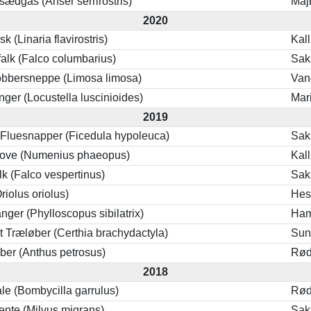
sædgås (Anser serrirostris)
Maj
2020
sk (Linaria flavirostris)
Kal
alk (Falco columbarius)
Sak
obbersneppe (Limosa limosa)
Van
ger (Locustella luscinioides)
Mar
2019
 Fluesnapper (Ficedula hypoleuca)
Sak
ove (Numenius phaeopus)
Kal
lk (Falco vespertinus)
Sak
Oriolus oriolus)
Hes
ger (Phylloscopus sibilatrix)
Ham
t Træløber (Certhia brachydactyla)
Sun
ber (Anthus petrosus)
Rød
2018
le (Bombycilla garrulus)
Rø
ente (Milvus migrans)
Sak