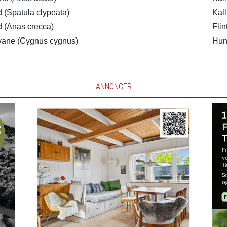
 (Spatula clypeata)
Kal
d (Anas crecca)
Flin
ane (Cygnus cygnus)
Hun
ANNONCER