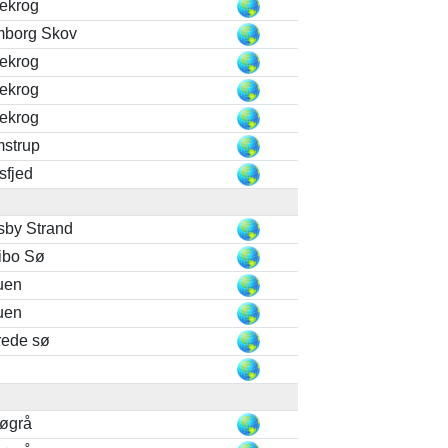
lekrog
borg Skov
lekrog
lekrog
lekrog
mstrup
sfjed
by Strand
ibo Sø
uen
uen
rede sø
løgrå