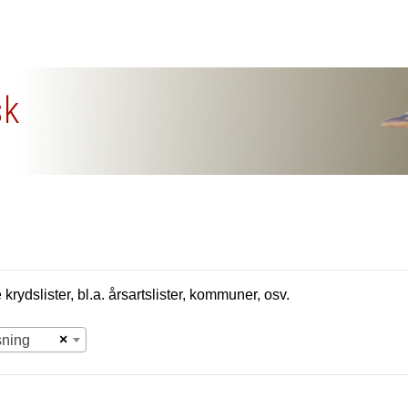
sk
krydslister, bl.a. årsartslister, kommuner, osv.
×
sning