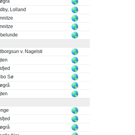
løgrå
dby, Lolland
mnitze
mnitze
belunde
dborgsun v. Nagelsti
jten
sfjed
ibo Sø
løgrå
jten
ænge
sfjed
løgrå