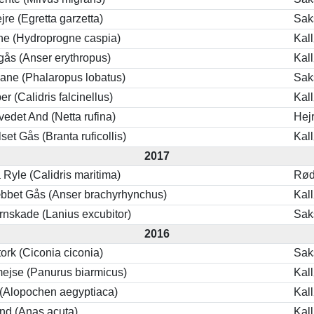
jre (Egretta garzetta)
Sak
ne (Hydroprogne caspia)
Kal
ås (Anser erythropus)
Kal
ane (Phalaropus lobatus)
Sak
r (Calidris falcinellus)
Kal
edet And (Netta rufina)
Hej
et Gås (Branta ruficollis)
Kal
2017
 Ryle (Calidris maritima)
Rød
bbet Gås (Anser brachyrhynchus)
Kal
rnskade (Lanius excubitor)
Sak
2016
ork (Ciconia ciconia)
Sak
jse (Panurus biarmicus)
Kal
 (Alopochen aegyptiaca)
Kal
nd (Anas acuta)
Kal