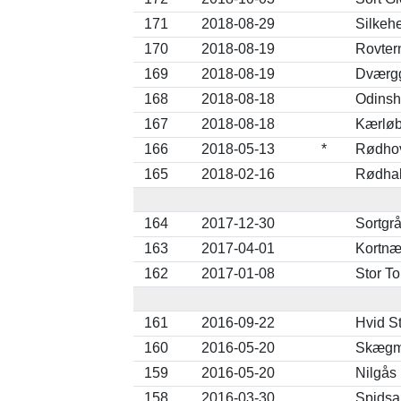
171
2018-08-29
Silkehe
170
2018-08-19
Rovter
169
2018-08-19
Dværgg
168
2018-08-18
Odinsh
167
2018-08-18
Kærløbe
166
2018-05-13
*
Rødhov
165
2018-02-16
Rødhals
164
2017-12-30
Sortgrå
163
2017-04-01
Kortnæ
162
2017-01-08
Stor To
161
2016-09-22
Hvid St
160
2016-05-20
Skægme
159
2016-05-20
Nilgås
158
2016-03-30
Spidsa