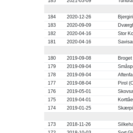
185
2021-03-09
Tundra
184
2020-12-26
Bjergiri
183
2020-09-09
Dværgf
182
2020-04-16
Stor K
181
2020-04-16
Savisan
180
2019-09-08
Broget
179
2019-09-04
Småsp
178
2019-09-04
Aftenfa
177
2019-08-04
Pirol (
176
2019-05-01
Skovsan
175
2019-04-01
Korttåe
174
2019-01-25
Skærpi
173
2018-11-26
Silkeha
172
2018-10-03
Sort Gl