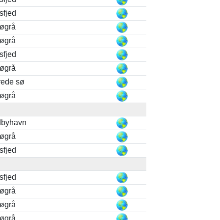
sfjed
løgrå
løgrå
sfjed
løgrå
rede sø
løgrå
byhavn
løgrå
sfjed
sfjed
løgrå
løgrå
løgrå