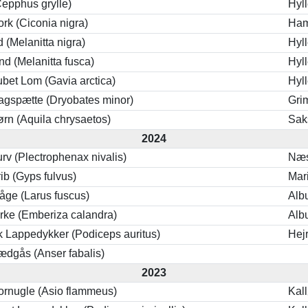
Cepphus grylle)
Hyl
ork (Ciconia nigra)
Ham
 (Melanitta nigra)
Hyl
nd (Melanitta fusca)
Hyl
ubet Lom (Gavia arctica)
Hyl
lagspætte (Dryobates minor)
Gri
rn (Aquila chrysaetos)
Sak
2024
rv (Plectrophenax nivalis)
Næs
ib (Gyps fulvus)
Mar
åge (Larus fuscus)
Alb
ke (Emberiza calandra)
Alb
k Lappedykker (Podiceps auritus)
Hej
ædgås (Anser fabalis)
2023
rnugle (Asio flammeus)
Kal