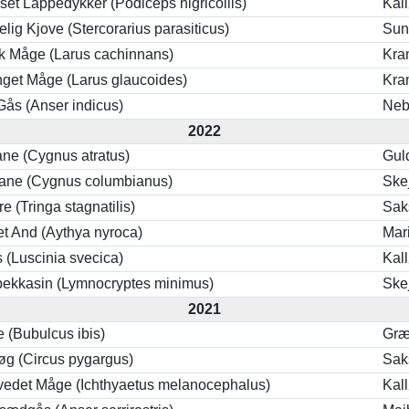
set Lappedykker (Podiceps nigricollis)
Kal
lig Kjove (Stercorarius parasiticus)
Sun
k Måge (Larus cachinnans)
Kra
nget Måge (Larus glaucoides)
Kra
Gås (Anser indicus)
Neb
2022
ane (Cygnus atratus)
Gul
ane (Cygnus columbianus)
Ske
e (Tringa stagnatilis)
Sak
et And (Aythya nyroca)
Mar
 (Luscinia svecica)
Kal
bekkasin (Lymnocryptes minimus)
Ske
2021
 (Bubulcus ibis)
Gr
g (Circus pygargus)
Sak
vedet Måge (Ichthyaetus melanocephalus)
Kal