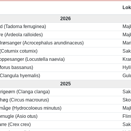
Lok
2026
d (Tadorna ferruginea)
Maj
e (Ardeola ralloides)
Maj
lrørsanger (Acrocephalus arundinaceus)
Mar
(Coturnix coturnix)
Sak
ppesanger (Locustella naevia)
Kra
Morus bassanus)
Hyl
 (Clangula hyemalis)
Gul
2025
krigeørn (Clanga clanga)
Sak
høg (Circus macrourus)
Sko
åge (Hydrocoloeus minutus)
Maj
rnugle (Asio otus)
Flin
rre (Crex crex)
Sak