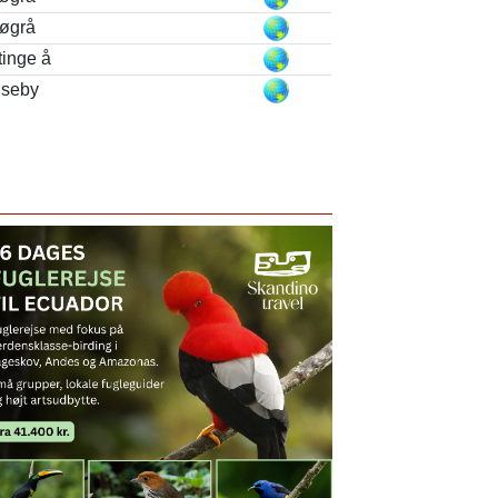
løgrå
tinge å
seby