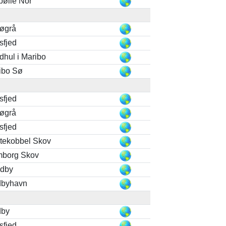
bølle Nor
løgrå
sfjed
dhul i Maribo
ibo Sø
sfjed
løgrå
sfjed
tekobbel Skov
borg Skov
dby
byhavn
dby
sfjed