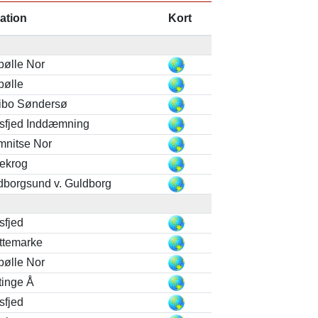
ation
Kort
bølle Nor
bølle
ibo Søndersø
sfjed Inddæmning
mnitse Nor
lekrog
dborgsund v. Guldborg
sfjed
ttemarke
bølle Nor
tinge Å
sfjed