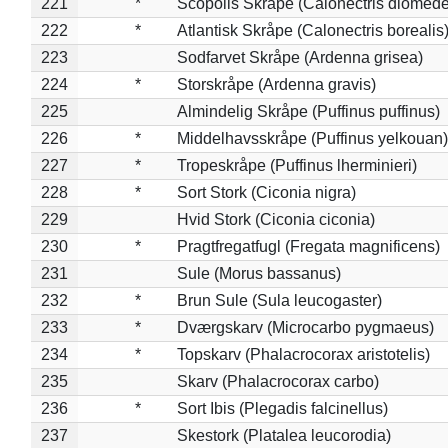
221
*
Scopolis Skråpe (Calonectris diomed
222
*
Atlantisk Skråpe (Calonectris borealis
223
Sodfarvet Skråpe (Ardenna grisea)
224
*
Storskråpe (Ardenna gravis)
225
Almindelig Skråpe (Puffinus puffinus)
226
*
Middelhavsskråpe (Puffinus yelkouan)
227
*
Tropeskråpe (Puffinus lherminieri)
228
*
Sort Stork (Ciconia nigra)
229
Hvid Stork (Ciconia ciconia)
230
*
Pragtfregatfugl (Fregata magnificens)
231
Sule (Morus bassanus)
232
*
Brun Sule (Sula leucogaster)
233
*
Dværgskarv (Microcarbo pygmaeus)
234
*
Topskarv (Phalacrocorax aristotelis)
235
Skarv (Phalacrocorax carbo)
236
*
Sort Ibis (Plegadis falcinellus)
237
Skestork (Platalea leucorodia)