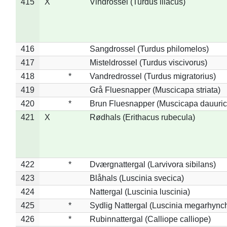
415
X
Vindrossel (Turdus iliacus)
416
Sangdrossel (Turdus philomelos)
417
Misteldrossel (Turdus viscivorus)
418
*
Vandredrossel (Turdus migratorius)
419
Grå Fluesnapper (Muscicapa striata)
420
*
Brun Fluesnapper (Muscicapa dauuric
421
X
Rødhals (Erithacus rubecula)
422
*
Dværgnattergal (Larvivora sibilans)
423
Blåhals (Luscinia svecica)
424
Nattergal (Luscinia luscinia)
425
*
Sydlig Nattergal (Luscinia megarhync
426
*
Rubinnattergal (Calliope calliope)