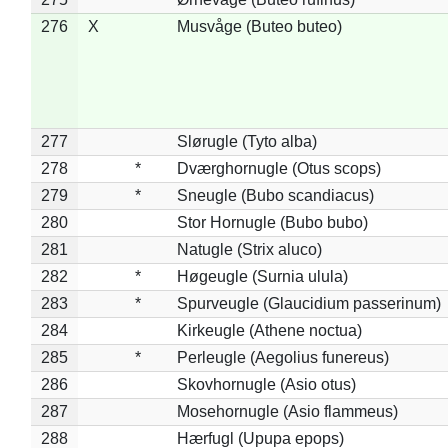
276
X
Musvåge (Buteo buteo)
277
Slørugle (Tyto alba)
278
*
Dværghornugle (Otus scops)
279
*
Sneugle (Bubo scandiacus)
280
Stor Hornugle (Bubo bubo)
281
Natugle (Strix aluco)
282
*
Høgeugle (Surnia ulula)
283
*
Spurveugle (Glaucidium passerinum)
284
Kirkeugle (Athene noctua)
285
*
Perleugle (Aegolius funereus)
286
Skovhornugle (Asio otus)
287
Mosehornugle (Asio flammeus)
288
Hærfugl (Upupa epops)