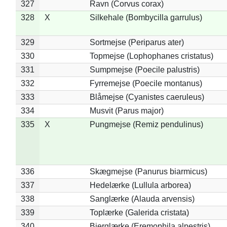
327
Ravn (Corvus corax)
328
X
Silkehale (Bombycilla garrulus)
329
Sortmejse (Periparus ater)
330
Topmejse (Lophophanes cristatus)
331
Sumpmejse (Poecile palustris)
332
Fyrremejse (Poecile montanus)
333
Blåmejse (Cyanistes caeruleus)
334
Musvit (Parus major)
335
X
Pungmejse (Remiz pendulinus)
336
Skægmejse (Panurus biarmicus)
337
Hedelærke (Lullula arborea)
338
Sanglærke (Alauda arvensis)
339
Toplærke (Galerida cristata)
340
Bjerglærke (Eremophila alpestris)