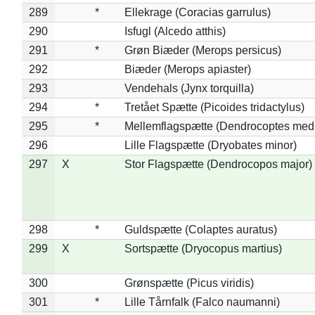
289
*
Ellekrage (Coracias garrulus)
290
Isfugl (Alcedo atthis)
291
*
Grøn Biæder (Merops persicus)
292
Biæder (Merops apiaster)
293
Vendehals (Jynx torquilla)
294
*
Tretået Spætte (Picoides tridactylus)
295
*
Mellemflagspætte (Dendrocoptes med
296
Lille Flagspætte (Dryobates minor)
297
X
Stor Flagspætte (Dendrocopos major)
298
*
Guldspætte (Colaptes auratus)
299
X
Sortspætte (Dryocopus martius)
300
Grønspætte (Picus viridis)
301
*
Lille Tårnfalk (Falco naumanni)