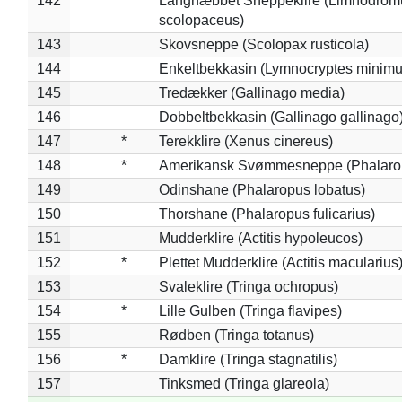
142
*
Langnæbbet Sneppeklire (Limnodrom
scolopaceus)
143
Skovsneppe (Scolopax rusticola)
144
Enkeltbekkasin (Lymnocryptes minimu
145
Tredækker (Gallinago media)
146
Dobbeltbekkasin (Gallinago gallinago
147
*
Terekklire (Xenus cinereus)
148
*
Amerikansk Svømmesneppe (Phalaropu
149
Odinshane (Phalaropus lobatus)
150
Thorshane (Phalaropus fulicarius)
151
Mudderklire (Actitis hypoleucos)
152
*
Plettet Mudderklire (Actitis macularius
153
Svaleklire (Tringa ochropus)
154
*
Lille Gulben (Tringa flavipes)
155
Rødben (Tringa totanus)
156
*
Damklire (Tringa stagnatilis)
157
Tinksmed (Tringa glareola)