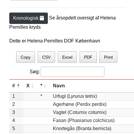
Se årsopdelt oversigt af
Helena
Kronologisk
Pernille
s kryds
Dette er Helena Pernilles DOF København
Copy
CSV
Excel
PDF
Print
Søg:
#
X
*
Navn
1
*
Urfugl (Lyrurus tetrix)
2
Agerhøne (Perdix perdix)
3
Vagtel (Coturnix coturnix)
4
Fasan (Phasianus colchicus)
5
Knortegås (Branta bernicla)