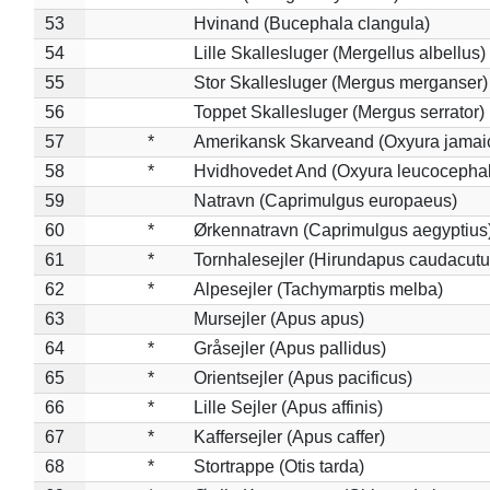
53
Hvinand (Bucephala clangula)
54
Lille Skallesluger (Mergellus albellus)
55
Stor Skallesluger (Mergus merganser)
56
Toppet Skallesluger (Mergus serrator)
57
*
Amerikansk Skarveand (Oxyura jamai
58
*
Hvidhovedet And (Oxyura leucocepha
59
Natravn (Caprimulgus europaeus)
60
*
Ørkennatravn (Caprimulgus aegyptius
61
*
Tornhalesejler (Hirundapus caudacutu
62
*
Alpesejler (Tachymarptis melba)
63
Mursejler (Apus apus)
64
*
Gråsejler (Apus pallidus)
65
*
Orientsejler (Apus pacificus)
66
*
Lille Sejler (Apus affinis)
67
*
Kaffersejler (Apus caffer)
68
*
Stortrappe (Otis tarda)