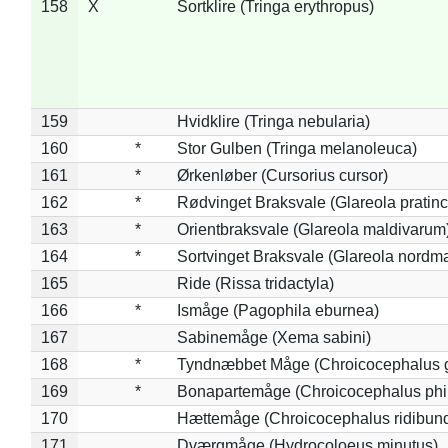
158
X
Sortklire (Tringa erythropus)
159
Hvidklire (Tringa nebularia)
160
*
Stor Gulben (Tringa melanoleuca)
161
*
Ørkenløber (Cursorius cursor)
162
*
Rødvinget Braksvale (Glareola pratinc
163
*
Orientbraksvale (Glareola maldivarum
164
*
Sortvinget Braksvale (Glareola nordm
165
Ride (Rissa tridactyla)
166
*
Ismåge (Pagophila eburnea)
167
Sabinemåge (Xema sabini)
168
*
Tyndnæbbet Måge (Chroicocephalus 
169
*
Bonapartemåge (Chroicocephalus phil
170
Hættemåge (Chroicocephalus ridibun
171
Dværgmåge (Hydrocoloeus minutus)