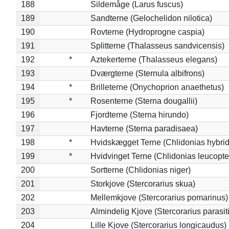
188
Sildemåge (Larus fuscus)
189
Sandterne (Gelochelidon nilotica)
190
Rovterne (Hydroprogne caspia)
191
Splitterne (Thalasseus sandvicensis)
192
*
Aztekerterne (Thalasseus elegans)
193
Dværgterne (Sternula albifrons)
194
*
Brilleterne (Onychoprion anaethetus)
195
*
Rosenterne (Sterna dougallii)
196
Fjordterne (Sterna hirundo)
197
Havterne (Sterna paradisaea)
198
*
Hvidskægget Terne (Chlidonias hybrid
199
*
Hvidvinget Terne (Chlidonias leucopte
200
Sortterne (Chlidonias niger)
201
Storkjove (Stercorarius skua)
202
Mellemkjove (Stercorarius pomarinus)
203
Almindelig Kjove (Stercorarius parasit
204
Lille Kjove (Stercorarius longicaudus)