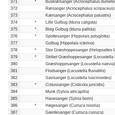
371
*
Buskrørsanger (Acrocephalus dumeto
372
Rørsanger (Acrocephalus scirpaceus)
373
Kærsanger (Acrocephalus palustris)
374
*
Lille Gulbug (Iduna caligata)
375
*
Bleg Gulbug (Iduna pallida)
376
*
Spottesanger (Hippolais polyglotta)
377
Gulbug (Hippolais icterina)
378
*
Stor Græshoppesanger (Helopsaltes fa
379
*
Stribet Græshoppesanger (Locustella 
380
Græshoppesanger (Locustella naevia
381
Flodsanger (Locustella fluviatilis)
382
Savisanger (Locustella luscinioides)
383
*
Cistussanger (Cisticola juncidis)
384
Munk (Sylvia atricapilla)
385
Havesanger (Sylvia borin)
386
*
Høgesanger (Curruca nisoria)
387
Gærdesanger (Curruca curruca)