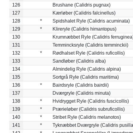
126
Brushane (Calidris pugnax)
127
Kærløber (Calidris falcinellus)
128
*
Spidshalet Ryle (Calidris acuminata)
129
*
Klireryle (Calidris himantopus)
130
Krumnæbbet Ryle (Calidris ferruginea
131
Temmincksryle (Calidris temminckii)
132
*
Rødhalset Ryle (Calidris ruficollis)
133
Sandløber (Calidris alba)
134
Almindelig Ryle (Calidris alpina)
135
Sortgrå Ryle (Calidris maritima)
136
*
Bairdsryle (Calidris bairdii)
137
Dværgryle (Calidris minuta)
138
*
Hvidrygget Ryle (Calidris fuscicollis)
139
*
Prærieløber (Calidris subruficollis)
140
*
Stribet Ryle (Calidris melanotos)
141
*
Tyknæbbet Dværgryle (Calidris pusilla