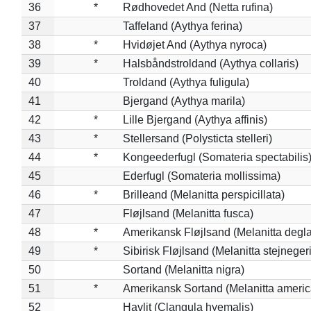
36
*
Rødhovedet And (Netta rufina)
37
Taffeland (Aythya ferina)
38
*
Hvidøjet And (Aythya nyroca)
39
*
Halsbåndstroldand (Aythya collaris)
40
Troldand (Aythya fuligula)
41
Bjergand (Aythya marila)
42
*
Lille Bjergand (Aythya affinis)
43
*
Stellersand (Polysticta stelleri)
44
*
Kongeederfugl (Somateria spectabilis
45
Ederfugl (Somateria mollissima)
46
*
Brilleand (Melanitta perspicillata)
47
Fløjlsand (Melanitta fusca)
48
*
Amerikansk Fløjlsand (Melanitta degla
49
*
Sibirisk Fløjlsand (Melanitta stejnegeri
50
Sortand (Melanitta nigra)
51
*
Amerikansk Sortand (Melanitta ameri
52
Havlit (Clangula hyemalis)