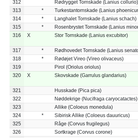
312
Rødrygget Tornskade (Lanius collurio)
313
*
Turkestantornskade (Lanius phoenicur
314
*
Langhalet Tornskade (Lanius schach)
315
*
Rosenbrystet Tornskade (Lanius minor
316
X
Stor Tornskade (Lanius excubitor)
317
*
Rødhovedet Tornskade (Lanius senato
318
*
Rødøjet Vireo (Vireo olivaceus)
319
Pirol (Oriolus oriolus)
320
X
Skovskade (Garrulus glandarius)
321
Husskade (Pica pica)
322
Nøddekrige (Nucifraga caryocatactes)
323
Allike (Coloeus monedula)
324
*
Sibirisk Allike (Coloeus dauuricus)
325
Råge (Corvus frugilegus)
326
Sortkrage (Corvus corone)