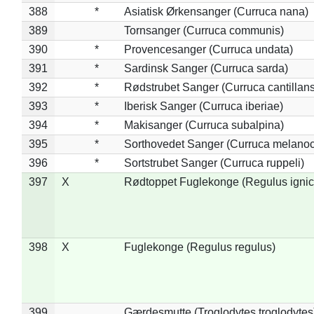
388
*
Asiatisk Ørkensanger (Curruca nana)
389
Tornsanger (Curruca communis)
390
*
Provencesanger (Curruca undata)
391
*
Sardinsk Sanger (Curruca sarda)
392
*
Rødstrubet Sanger (Curruca cantillans
393
*
Iberisk Sanger (Curruca iberiae)
394
*
Makisanger (Curruca subalpina)
395
*
Sorthovedet Sanger (Curruca melano
396
*
Sortstrubet Sanger (Curruca ruppeli)
397
X
Rødtoppet Fuglekonge (Regulus ignica
398
X
Fuglekonge (Regulus regulus)
399
Gærdesmutte (Troglodytes troglodytes