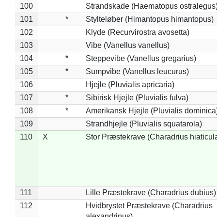
100
Strandskade (Haematopus ostralegus
101
*
Stylteløber (Himantopus himantopus)
102
Klyde (Recurvirostra avosetta)
103
Vibe (Vanellus vanellus)
104
*
Steppevibe (Vanellus gregarius)
105
*
Sumpvibe (Vanellus leucurus)
106
Hjejle (Pluvialis apricaria)
107
*
Sibirisk Hjejle (Pluvialis fulva)
108
*
Amerikansk Hjejle (Pluvialis dominica
109
Strandhjejle (Pluvialis squatarola)
110
X
Stor Præstekrave (Charadrius hiaticul
111
Lille Præstekrave (Charadrius dubius)
112
Hvidbrystet Præstekrave (Charadrius
alexandrinus)