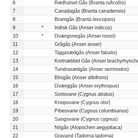
6
Rødhalset Gås (Branta ruficollis)
7
Canadagås (Branta canadensis)
8
Bramgås (Branta leucopsis)
9
*
Indisk Gås (Anser indicus)
10
*
Dværgsnegås (Anser rossii)
11
Grågås (Anser anser)
12
Tajgasædgås (Anser fabalis)
13
Kortnæbbet Gås (Anser brachyrhynch
14
Tundrasædgås (Anser serrirostris)
15
Blisgås (Anser albifrons)
16
Dværggås (Anser erythropus)
17
Sortsvane (Cygnus atratus)
18
Knopsvane (Cygnus olor)
19
Pibesvane (Cygnus columbianus)
20
Sangsvane (Cygnus cygnus)
21
Nilgås (Alopochen aegyptiaca)
22
Gravand (Tadorna tadorna)