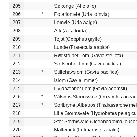
205
Søkonge (Alle alle)
206
*
Polarlomvie (Uria lomvia)
207
Lomvie (Uria aalge)
208
Alk (Alca torda)
209
Tejst (Cepphus grylle)
210
Lunde (Fratercula arctica)
211
Rødstrubet Lom (Gavia stellata)
212
Sortstrubet Lom (Gavia arctica)
213
*
Stillehavslom (Gavia pacifica)
214
Islom (Gavia immer)
215
Hvidnæbbet Lom (Gavia adamsii)
216
*
Wilsons Stormsvale (Oceanites ocean
217
*
Sortbrynet Albatros (Thalassarche me
218
Lille Stormsvale (Hydrobates pelagicu
219
Stor Stormsvale (Oceanodroma leuco
220
Mallemuk (Fulmarus glacialis)