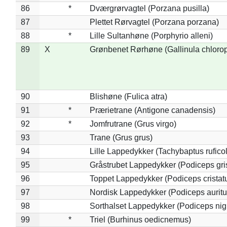
86
*
Dværgrørvagtel (Porzana pusilla)
87
Plettet Rørvagtel (Porzana porzana)
88
*
Lille Sultanhøne (Porphyrio alleni)
89
X
Grønbenet Rørhøne (Gallinula chloro
90
Blishøne (Fulica atra)
91
*
Prærietrane (Antigone canadensis)
92
*
Jomfrutrane (Grus virgo)
93
Trane (Grus grus)
94
Lille Lappedykker (Tachybaptus ruficol
95
Gråstrubet Lappedykker (Podiceps gr
96
Toppet Lappedykker (Podiceps cristat
97
Nordisk Lappedykker (Podiceps auritu
98
Sorthalset Lappedykker (Podiceps nigri
99
*
Triel (Burhinus oedicnemus)