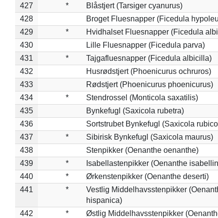
427
*
Blåstjert (Tarsiger cyanurus)
428
Broget Fluesnapper (Ficedula hypole
429
*
Hvidhalset Fluesnapper (Ficedula albic
430
Lille Fluesnapper (Ficedula parva)
431
*
Tajgafluesnapper (Ficedula albicilla)
432
Husrødstjert (Phoenicurus ochruros)
433
Rødstjert (Phoenicurus phoenicurus)
434
*
Stendrossel (Monticola saxatilis)
435
Bynkefugl (Saxicola rubetra)
436
Sortstrubet Bynkefugl (Saxicola rubico
437
*
Sibirisk Bynkefugl (Saxicola maurus)
438
Stenpikker (Oenanthe oenanthe)
439
*
Isabellastenpikker (Oenanthe isabelli
440
*
Ørkenstenpikker (Oenanthe deserti)
441
*
Vestlig Middelhavsstenpikker (Oenant
hispanica)
442
*
Østlig Middelhavsstenpikker (Oenant