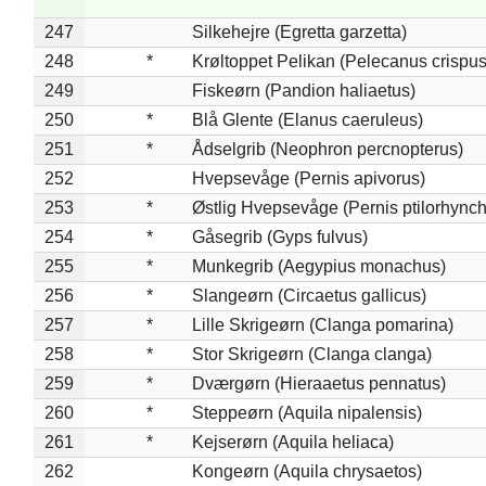
247
Silkehejre (Egretta garzetta)
248
*
Krøltoppet Pelikan (Pelecanus crispus
249
Fiskeørn (Pandion haliaetus)
250
*
Blå Glente (Elanus caeruleus)
251
*
Ådselgrib (Neophron percnopterus)
252
Hvepsevåge (Pernis apivorus)
253
*
Østlig Hvepsevåge (Pernis ptilorhync
254
*
Gåsegrib (Gyps fulvus)
255
*
Munkegrib (Aegypius monachus)
256
*
Slangeørn (Circaetus gallicus)
257
*
Lille Skrigeørn (Clanga pomarina)
258
*
Stor Skrigeørn (Clanga clanga)
259
*
Dværgørn (Hieraaetus pennatus)
260
*
Steppeørn (Aquila nipalensis)
261
*
Kejserørn (Aquila heliaca)
262
Kongeørn (Aquila chrysaetos)