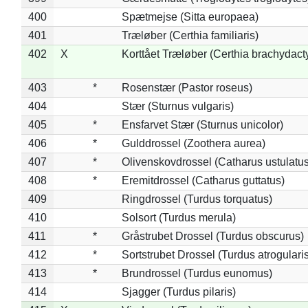
400
Spætmejse (Sitta europaea)
401
Træløber (Certhia familiaris)
402
X
Korttået Træløber (Certhia brachydact
403
*
Rosenstær (Pastor roseus)
404
Stær (Sturnus vulgaris)
405
*
Ensfarvet Stær (Sturnus unicolor)
406
*
Gulddrossel (Zoothera aurea)
407
*
Olivenskovdrossel (Catharus ustulatus
408
*
Eremitdrossel (Catharus guttatus)
409
Ringdrossel (Turdus torquatus)
410
Solsort (Turdus merula)
411
*
Gråstrubet Drossel (Turdus obscurus)
412
*
Sortstrubet Drossel (Turdus atrogularis
413
*
Brundrossel (Turdus eunomus)
414
Sjagger (Turdus pilaris)