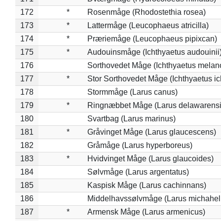
172
*
Rosenmåge (Rhodostethia rosea)
173
*
Lattermåge (Leucophaeus atricilla)
174
*
Præriemåge (Leucophaeus pipixcan)
175
*
Audouinsmåge (Ichthyaetus audouinii
176
Sorthovedet Måge (Ichthyaetus melan
177
*
Stor Sorthovedet Måge (Ichthyaetus ic
178
Stormmåge (Larus canus)
179
*
Ringnæbbet Måge (Larus delawarensi
180
Svartbag (Larus marinus)
181
*
Gråvinget Måge (Larus glaucescens)
182
Gråmåge (Larus hyperboreus)
183
*
Hvidvinget Måge (Larus glaucoides)
184
Sølvmåge (Larus argentatus)
185
Kaspisk Måge (Larus cachinnans)
186
Middelhavssølvmåge (Larus michahell
187
*
Armensk Måge (Larus armenicus)