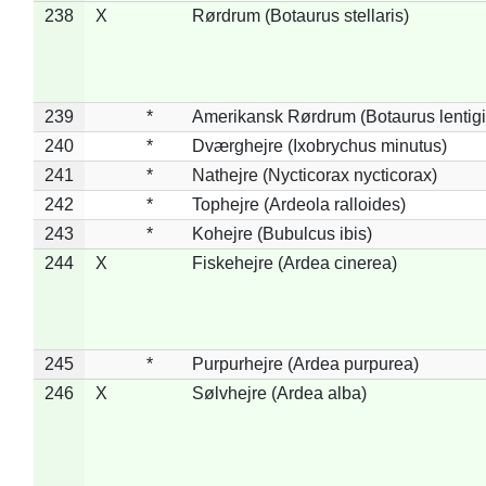
238
X
Rørdrum (Botaurus stellaris)
239
*
Amerikansk Rørdrum (Botaurus lentig
240
*
Dværghejre (Ixobrychus minutus)
241
*
Nathejre (Nycticorax nycticorax)
242
*
Tophejre (Ardeola ralloides)
243
*
Kohejre (Bubulcus ibis)
244
X
Fiskehejre (Ardea cinerea)
245
*
Purpurhejre (Ardea purpurea)
246
X
Sølvhejre (Ardea alba)