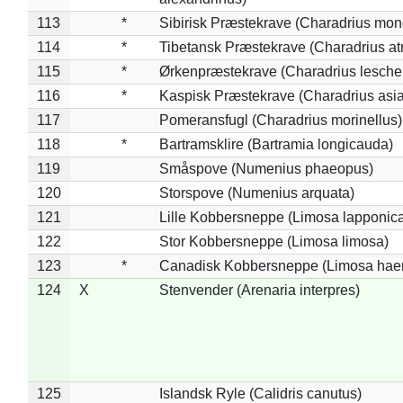
113
*
Sibirisk Præstekrave (Charadrius mon
114
*
Tibetansk Præstekrave (Charadrius atr
115
*
Ørkenpræstekrave (Charadrius leschen
116
*
Kaspisk Præstekrave (Charadrius asia
117
Pomeransfugl (Charadrius morinellus)
118
*
Bartramsklire (Bartramia longicauda)
119
Småspove (Numenius phaeopus)
120
Storspove (Numenius arquata)
121
Lille Kobbersneppe (Limosa lapponic
122
Stor Kobbersneppe (Limosa limosa)
123
*
Canadisk Kobbersneppe (Limosa hae
124
X
Stenvender (Arenaria interpres)
125
Islandsk Ryle (Calidris canutus)