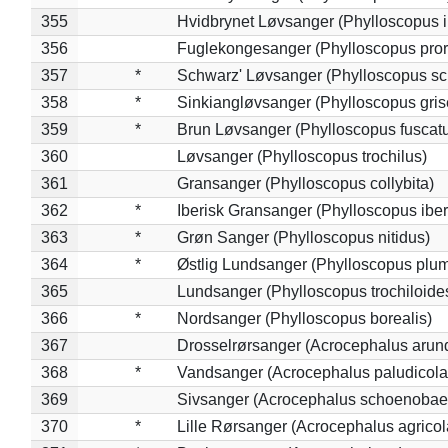
355
Hvidbrynet Løvsanger (Phylloscopus i
356
Fuglekongesanger (Phylloscopus pror
357
*
Schwarz' Løvsanger (Phylloscopus sc
358
*
Sinkiangløvsanger (Phylloscopus gris
359
*
Brun Løvsanger (Phylloscopus fuscat
360
Løvsanger (Phylloscopus trochilus)
361
Gransanger (Phylloscopus collybita)
362
*
Iberisk Gransanger (Phylloscopus iber
363
*
Grøn Sanger (Phylloscopus nitidus)
364
*
Østlig Lundsanger (Phylloscopus plum
365
Lundsanger (Phylloscopus trochiloide
366
*
Nordsanger (Phylloscopus borealis)
367
Drosselrørsanger (Acrocephalus arun
368
*
Vandsanger (Acrocephalus paludicola
369
Sivsanger (Acrocephalus schoenobae
370
*
Lille Rørsanger (Acrocephalus agricol