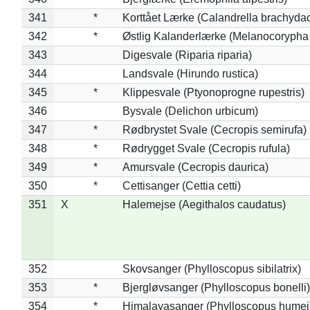
341
*
Korttået Lærke (Calandrella brachydac
342
*
Østlig Kalanderlærke (Melanocorypha
343
Digesvale (Riparia riparia)
344
Landsvale (Hirundo rustica)
345
*
Klippesvale (Ptyonoprogne rupestris)
346
Bysvale (Delichon urbicum)
347
*
Rødbrystet Svale (Cecropis semirufa)
348
*
Rødrygget Svale (Cecropis rufula)
349
*
Amursvale (Cecropis daurica)
350
*
Cettisanger (Cettia cetti)
351
X
Halemejse (Aegithalos caudatus)
352
Skovsanger (Phylloscopus sibilatrix)
353
*
Bjergløvsanger (Phylloscopus bonelli)
354
*
Himalayasanger (Phylloscopus humei