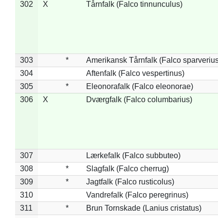
302
X
Tårnfalk (Falco tinnunculus)
303
*
Amerikansk Tårnfalk (Falco sparverius
304
Aftenfalk (Falco vespertinus)
305
*
Eleonorafalk (Falco eleonorae)
306
X
Dværgfalk (Falco columbarius)
307
Lærkefalk (Falco subbuteo)
308
*
Slagfalk (Falco cherrug)
309
*
Jagtfalk (Falco rusticolus)
310
Vandrefalk (Falco peregrinus)
311
*
Brun Tornskade (Lanius cristatus)