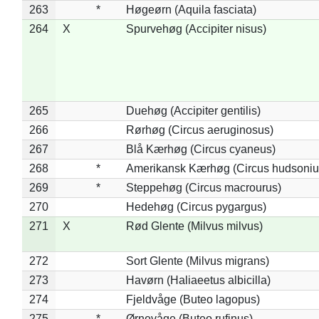
263
*
Høgeørn (Aquila fasciata)
264
X
Spurvehøg (Accipiter nisus)
265
Duehøg (Accipiter gentilis)
266
Rørhøg (Circus aeruginosus)
267
Blå Kærhøg (Circus cyaneus)
268
*
Amerikansk Kærhøg (Circus hudsoniu
269
*
Steppehøg (Circus macrourus)
270
Hedehøg (Circus pygargus)
271
X
Rød Glente (Milvus milvus)
272
Sort Glente (Milvus migrans)
273
Havørn (Haliaeetus albicilla)
274
Fjeldvåge (Buteo lagopus)
275
*
Ørnevåge (Buteo rufinus)