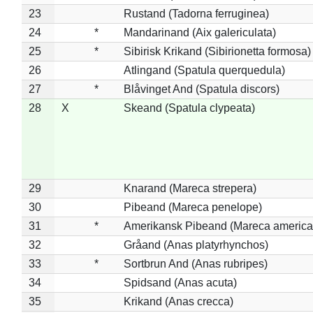
23
Rustand (Tadorna ferruginea)
24
*
Mandarinand (Aix galericulata)
25
*
Sibirisk Krikand (Sibirionetta formosa)
26
Atlingand (Spatula querquedula)
27
*
Blåvinget And (Spatula discors)
28
X
Skeand (Spatula clypeata)
29
Knarand (Mareca strepera)
30
Pibeand (Mareca penelope)
31
*
Amerikansk Pibeand (Mareca america
32
Gråand (Anas platyrhynchos)
33
*
Sortbrun And (Anas rubripes)
34
Spidsand (Anas acuta)
35
Krikand (Anas crecca)