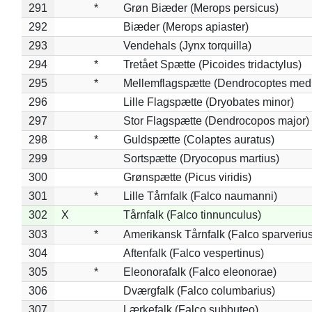
291
*
Grøn Biæder (Merops persicus)
292
Biæder (Merops apiaster)
293
Vendehals (Jynx torquilla)
294
*
Tretået Spætte (Picoides tridactylus)
295
*
Mellemflagspætte (Dendrocoptes med
296
Lille Flagspætte (Dryobates minor)
297
Stor Flagspætte (Dendrocopos major)
298
*
Guldspætte (Colaptes auratus)
299
Sortspætte (Dryocopus martius)
300
Grønspætte (Picus viridis)
301
*
Lille Tårnfalk (Falco naumanni)
302
X
Tårnfalk (Falco tinnunculus)
303
*
Amerikansk Tårnfalk (Falco sparverius
304
Aftenfalk (Falco vespertinus)
305
*
Eleonorafalk (Falco eleonorae)
306
Dværgfalk (Falco columbarius)
307
Lærkefalk (Falco subbuteo)