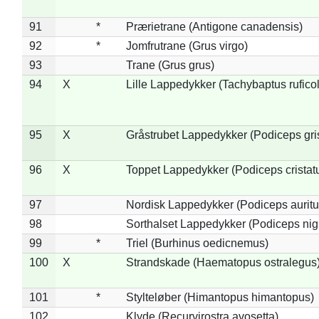
91
*
Prærietrane (Antigone canadensis)
92
*
Jomfrutrane (Grus virgo)
93
Trane (Grus grus)
94
X
Lille Lappedykker (Tachybaptus ruficol
95
X
Gråstrubet Lappedykker (Podiceps gr
96
X
Toppet Lappedykker (Podiceps cristat
97
Nordisk Lappedykker (Podiceps auritu
98
Sorthalset Lappedykker (Podiceps nigri
99
*
Triel (Burhinus oedicnemus)
100
X
Strandskade (Haematopus ostralegus
101
*
Stylteløber (Himantopus himantopus)
102
Klyde (Recurvirostra avosetta)