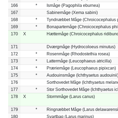
166
*
Ismåge (Pagophila eburnea)
167
Sabinemåge (Xema sabini)
168
*
Tyndnæbbet Måge (Chroicocephalus 
169
*
Bonapartemåge (Chroicocephalus phil
170
X
Hættemåge (Chroicocephalus ridibun
171
Dværgmåge (Hydrocoloeus minutus)
172
*
Rosenmåge (Rhodostethia rosea)
173
*
Lattermåge (Leucophaeus atricilla)
174
*
Præriemåge (Leucophaeus pipixcan)
175
*
Audouinsmåge (Ichthyaetus audouinii
176
Sorthovedet Måge (Ichthyaetus melan
177
*
Stor Sorthovedet Måge (Ichthyaetus ic
178
X
Stormmåge (Larus canus)
179
*
Ringnæbbet Måge (Larus delawarensi
180
Svartbag (Larus marinus)