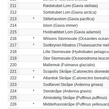
211
Rødstrubet Lom (Gavia stellata)
212
Sortstrubet Lom (Gavia arctica)
213
*
Stillehavslom (Gavia pacifica)
214
Islom (Gavia immer)
215
Hvidnæbbet Lom (Gavia adamsii)
216
*
Wilsons Stormsvale (Oceanites ocean
217
*
Sortbrynet Albatros (Thalassarche me
218
Lille Stormsvale (Hydrobates pelagicu
219
Stor Stormsvale (Oceanodroma leuco
220
Mallemuk (Fulmarus glacialis)
221
*
Scopolis Skråpe (Calonectris diomed
222
*
Atlantisk Skråpe (Calonectris borealis
223
Sodfarvet Skråpe (Ardenna grisea)
224
*
Storskråpe (Ardenna gravis)
225
Almindelig Skråpe (Puffinus puffinus)
226
*
Middelhavsskråpe (Puffinus yelkouan)