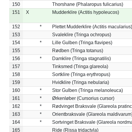
150
Thorshane (Phalaropus fulicarius)
151
X
Mudderklire (Actitis hypoleucos)
152
*
Plettet Mudderklire (Actitis macularius
153
Svaleklire (Tringa ochropus)
154
*
Lille Gulben (Tringa flavipes)
155
Rødben (Tringa totanus)
156
*
Damklire (Tringa stagnatilis)
157
Tinksmed (Tringa glareola)
158
Sortklire (Tringa erythropus)
159
Hvidklire (Tringa nebularia)
160
*
Stor Gulben (Tringa melanoleuca)
161
*
Ørkenløber (Cursorius cursor)
162
*
Rødvinget Braksvale (Glareola pratinc
163
*
Orientbraksvale (Glareola maldivarum
164
*
Sortvinget Braksvale (Glareola nordm
165
Ride (Rissa tridactyla)