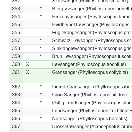
352
Skovsanger (Phylloscopus sibilatrix)
353
*
Bjergløvsanger (Phylloscopus bonelli)
354
*
Himalayasanger (Phylloscopus humei
355
Hvidbrynet Løvsanger (Phylloscopus i
356
Fuglekongesanger (Phylloscopus pror
357
*
Schwarz' Løvsanger (Phylloscopus sc
358
*
Sinkiangløvsanger (Phylloscopus gris
359
*
Brun Løvsanger (Phylloscopus fuscat
360
X
Løvsanger (Phylloscopus trochilus)
361
X
Gransanger (Phylloscopus collybita)
362
*
Iberisk Gransanger (Phylloscopus iber
363
*
Grøn Sanger (Phylloscopus nitidus)
364
*
Østlig Lundsanger (Phylloscopus plum
365
Lundsanger (Phylloscopus trochiloide
366
*
Nordsanger (Phylloscopus borealis)
367
Drosselrørsanger (Acrocephalus arun