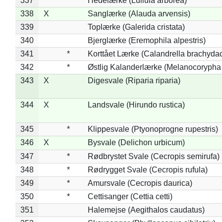
337
Hedelærke (Lullula arborea)
338
X
Sanglærke (Alauda arvensis)
339
Toplærke (Galerida cristata)
340
Bjerglærke (Eremophila alpestris)
341
*
Korttået Lærke (Calandrella brachydac
342
*
Østlig Kalanderlærke (Melanocorypha
343
X
Digesvale (Riparia riparia)
344
X
Landsvale (Hirundo rustica)
345
*
Klippesvale (Ptyonoprogne rupestris)
346
X
Bysvale (Delichon urbicum)
347
*
Rødbrystet Svale (Cecropis semirufa)
348
*
Rødrygget Svale (Cecropis rufula)
349
*
Amursvale (Cecropis daurica)
350
*
Cettisanger (Cettia cetti)
351
Halemejse (Aegithalos caudatus)