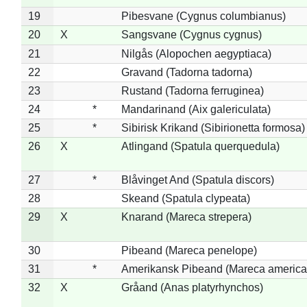
19
Pibesvane (Cygnus columbianus)
20
X
Sangsvane (Cygnus cygnus)
21
Nilgås (Alopochen aegyptiaca)
22
Gravand (Tadorna tadorna)
23
Rustand (Tadorna ferruginea)
24
*
Mandarinand (Aix galericulata)
25
*
Sibirisk Krikand (Sibirionetta formosa)
26
X
Atlingand (Spatula querquedula)
27
*
Blåvinget And (Spatula discors)
28
Skeand (Spatula clypeata)
29
X
Knarand (Mareca strepera)
30
Pibeand (Mareca penelope)
31
*
Amerikansk Pibeand (Mareca america
32
X
Gråand (Anas platyrhynchos)