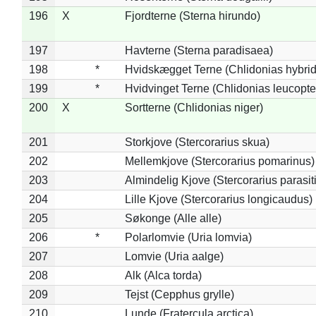
196
X
Fjordterne (Sterna hirundo)
197
Havterne (Sterna paradisaea)
198
*
Hvidskægget Terne (Chlidonias hybrid
199
*
Hvidvinget Terne (Chlidonias leucopte
200
X
Sortterne (Chlidonias niger)
201
Storkjove (Stercorarius skua)
202
Mellemkjove (Stercorarius pomarinus)
203
Almindelig Kjove (Stercorarius parasit
204
Lille Kjove (Stercorarius longicaudus)
205
Søkonge (Alle alle)
206
*
Polarlomvie (Uria lomvia)
207
Lomvie (Uria aalge)
208
Alk (Alca torda)
209
Tejst (Cepphus grylle)
210
Lunde (Fratercula arctica)