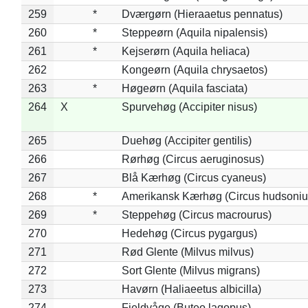
259
*
Dværgørn (Hieraaetus pennatus)
260
*
Steppeørn (Aquila nipalensis)
261
*
Kejserørn (Aquila heliaca)
262
Kongeørn (Aquila chrysaetos)
263
*
Høgeørn (Aquila fasciata)
264
X
Spurvehøg (Accipiter nisus)
265
Duehøg (Accipiter gentilis)
266
Rørhøg (Circus aeruginosus)
267
Blå Kærhøg (Circus cyaneus)
268
*
Amerikansk Kærhøg (Circus hudsoniu
269
*
Steppehøg (Circus macrourus)
270
Hedehøg (Circus pygargus)
271
Rød Glente (Milvus milvus)
272
Sort Glente (Milvus migrans)
273
Havørn (Haliaeetus albicilla)
274
Fjeldvåge (Buteo lagopus)