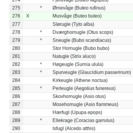
275
*
Ørnevåge (Buteo rufinus)
276
X
Musvåge (Buteo buteo)
277
Slørugle (Tyto alba)
278
*
Dværghornugle (Otus scops)
279
*
Sneugle (Bubo scandiacus)
280
Stor Hornugle (Bubo bubo)
281
Natugle (Strix aluco)
282
*
Høgeugle (Surnia ulula)
283
*
Spurveugle (Glaucidium passerinum)
284
Kirkeugle (Athene noctua)
285
*
Perleugle (Aegolius funereus)
286
Skovhornugle (Asio otus)
287
Mosehornugle (Asio flammeus)
288
Hærfugl (Upupa epops)
289
*
Ellekrage (Coracias garrulus)
290
Isfugl (Alcedo atthis)