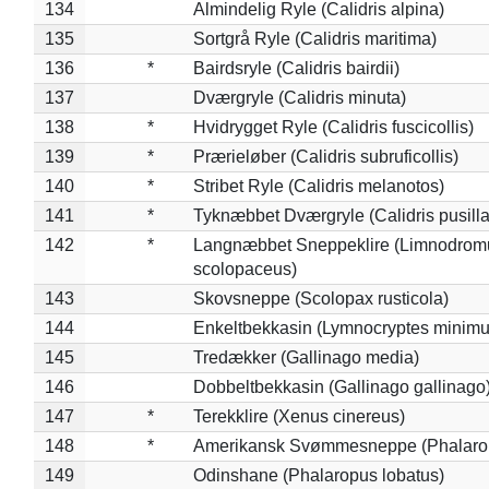
134
Almindelig Ryle (Calidris alpina)
135
Sortgrå Ryle (Calidris maritima)
136
*
Bairdsryle (Calidris bairdii)
137
Dværgryle (Calidris minuta)
138
*
Hvidrygget Ryle (Calidris fuscicollis)
139
*
Prærieløber (Calidris subruficollis)
140
*
Stribet Ryle (Calidris melanotos)
141
*
Tyknæbbet Dværgryle (Calidris pusilla
142
*
Langnæbbet Sneppeklire (Limnodrom
scolopaceus)
143
Skovsneppe (Scolopax rusticola)
144
Enkeltbekkasin (Lymnocryptes minimu
145
Tredækker (Gallinago media)
146
Dobbeltbekkasin (Gallinago gallinago
147
*
Terekklire (Xenus cinereus)
148
*
Amerikansk Svømmesneppe (Phalaropu
149
Odinshane (Phalaropus lobatus)