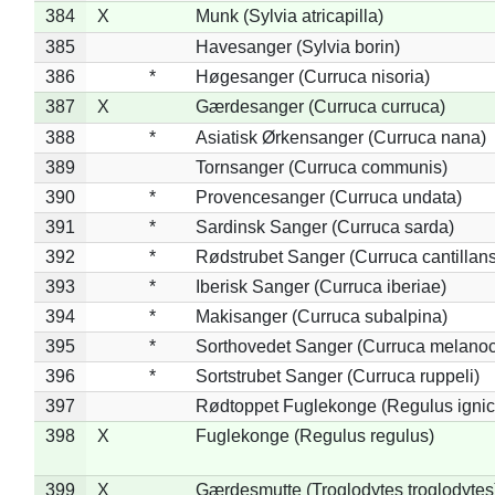
384
X
Munk (Sylvia atricapilla)
385
Havesanger (Sylvia borin)
386
*
Høgesanger (Curruca nisoria)
387
X
Gærdesanger (Curruca curruca)
388
*
Asiatisk Ørkensanger (Curruca nana)
389
Tornsanger (Curruca communis)
390
*
Provencesanger (Curruca undata)
391
*
Sardinsk Sanger (Curruca sarda)
392
*
Rødstrubet Sanger (Curruca cantillans
393
*
Iberisk Sanger (Curruca iberiae)
394
*
Makisanger (Curruca subalpina)
395
*
Sorthovedet Sanger (Curruca melano
396
*
Sortstrubet Sanger (Curruca ruppeli)
397
Rødtoppet Fuglekonge (Regulus ignica
398
X
Fuglekonge (Regulus regulus)
399
X
Gærdesmutte (Troglodytes troglodytes