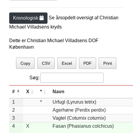
Se årsopdelt oversigt af
Christian
Kronologisk
Michael Villadsen
s kryds
Dette er Christian Michael Villadsens DOF
København
Copy
CSV
Excel
PDF
Print
Søg:
#
X
*
Navn
1
*
Urfugl (Lyrurus tetrix)
2
Agerhøne (Perdix perdix)
3
Vagtel (Coturnix coturnix)
4
X
Fasan (Phasianus colchicus)