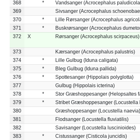
368
*
Vandsanger (Acrocephalus paludicola
369
Sivsanger (Acrocephalus schoenobae
370
*
Lille Rørsanger (Acrocephalus agricol
371
*
Buskrørsanger (Acrocephalus dumeto
372
X
Rørsanger (Acrocephalus scirpaceus)
373
Kærsanger (Acrocephalus palustris)
374
*
Lille Gulbug (Iduna caligata)
375
*
Bleg Gulbug (Iduna pallida)
376
*
Spottesanger (Hippolais polyglotta)
377
Gulbug (Hippolais icterina)
378
*
Stor Græshoppesanger (Helopsaltes fa
379
*
Stribet Græshoppesanger (Locustella 
380
Græshoppesanger (Locustella naevia
381
Flodsanger (Locustella fluviatilis)
382
Savisanger (Locustella luscinioides)
383
*
Cistussanger (Cisticola juncidis)