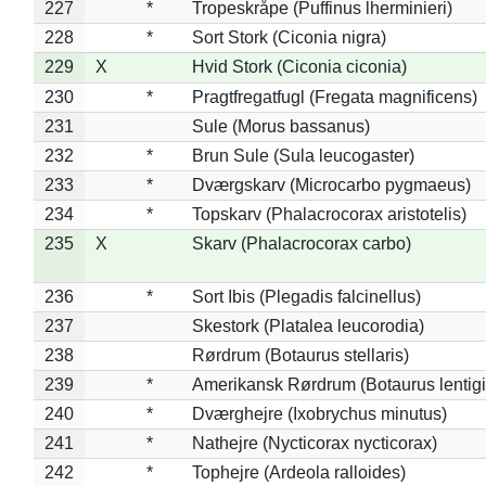
227
*
Tropeskråpe (Puffinus lherminieri)
228
*
Sort Stork (Ciconia nigra)
229
X
Hvid Stork (Ciconia ciconia)
230
*
Pragtfregatfugl (Fregata magnificens)
231
Sule (Morus bassanus)
232
*
Brun Sule (Sula leucogaster)
233
*
Dværgskarv (Microcarbo pygmaeus)
234
*
Topskarv (Phalacrocorax aristotelis)
235
X
Skarv (Phalacrocorax carbo)
236
*
Sort Ibis (Plegadis falcinellus)
237
Skestork (Platalea leucorodia)
238
Rørdrum (Botaurus stellaris)
239
*
Amerikansk Rørdrum (Botaurus lentig
240
*
Dværghejre (Ixobrychus minutus)
241
*
Nathejre (Nycticorax nycticorax)
242
*
Tophejre (Ardeola ralloides)