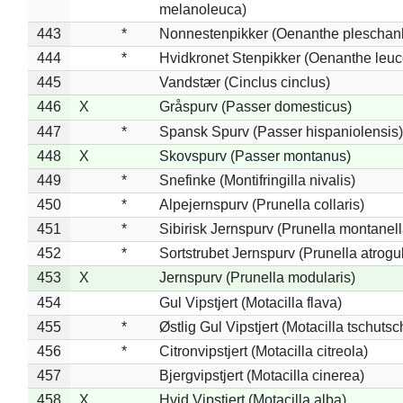
melanoleuca)
443
*
Nonnestenpikker (Oenanthe pleschan
444
*
Hvidkronet Stenpikker (Oenanthe leu
445
Vandstær (Cinclus cinclus)
446
X
Gråspurv (Passer domesticus)
447
*
Spansk Spurv (Passer hispaniolensis)
448
X
Skovspurv (Passer montanus)
449
*
Snefinke (Montifringilla nivalis)
450
*
Alpejernspurv (Prunella collaris)
451
*
Sibirisk Jernspurv (Prunella montanell
452
*
Sortstrubet Jernspurv (Prunella atrogul
453
X
Jernspurv (Prunella modularis)
454
Gul Vipstjert (Motacilla flava)
455
*
Østlig Gul Vipstjert (Motacilla tschuts
456
*
Citronvipstjert (Motacilla citreola)
457
Bjergvipstjert (Motacilla cinerea)
458
X
Hvid Vipstjert (Motacilla alba)