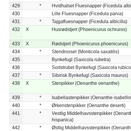
429
*
Hvidhalset Fluesnapper (Ficedula albic
430
Lille Fluesnapper (Ficedula parva)
431
*
Tajgafluesnapper (Ficedula albicilla)
432
X
Husrødstjert (Phoenicurus ochruros)
433
X
Rødstjert (Phoenicurus phoenicurus)
434
*
Stendrossel (Monticola saxatilis)
435
Bynkefugl (Saxicola rubetra)
436
Sortstrubet Bynkefugl (Saxicola rubico
437
*
Sibirisk Bynkefugl (Saxicola maurus)
438
X
Stenpikker (Oenanthe oenanthe)
439
*
Isabellastenpikker (Oenanthe isabelli
440
*
Ørkenstenpikker (Oenanthe deserti)
441
*
Vestlig Middelhavsstenpikker (Oenant
hispanica)
442
*
Østlig Middelhavsstenpikker (Oenant