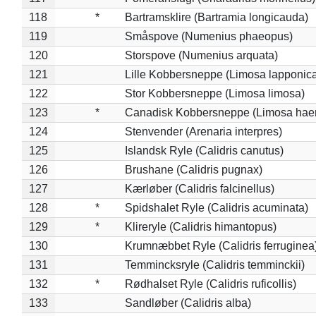
118
*
Bartramsklire (Bartramia longicauda)
119
Småspove (Numenius phaeopus)
120
Storspove (Numenius arquata)
121
Lille Kobbersneppe (Limosa lapponic
122
Stor Kobbersneppe (Limosa limosa)
123
*
Canadisk Kobbersneppe (Limosa hae
124
Stenvender (Arenaria interpres)
125
Islandsk Ryle (Calidris canutus)
126
Brushane (Calidris pugnax)
127
Kærløber (Calidris falcinellus)
128
*
Spidshalet Ryle (Calidris acuminata)
129
*
Klireryle (Calidris himantopus)
130
Krumnæbbet Ryle (Calidris ferruginea
131
Temmincksryle (Calidris temminckii)
132
*
Rødhalset Ryle (Calidris ruficollis)
133
Sandløber (Calidris alba)