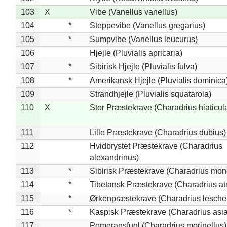
103
X
Vibe (Vanellus vanellus)
104
*
Steppevibe (Vanellus gregarius)
105
*
Sumpvibe (Vanellus leucurus)
106
Hjejle (Pluvialis apricaria)
107
*
Sibirisk Hjejle (Pluvialis fulva)
108
*
Amerikansk Hjejle (Pluvialis dominica
109
Strandhjejle (Pluvialis squatarola)
110
X
Stor Præstekrave (Charadrius hiaticul
111
Lille Præstekrave (Charadrius dubius)
112
Hvidbrystet Præstekrave (Charadrius
alexandrinus)
113
*
Sibirisk Præstekrave (Charadrius mon
114
*
Tibetansk Præstekrave (Charadrius atr
115
*
Ørkenpræstekrave (Charadrius leschen
116
*
Kaspisk Præstekrave (Charadrius asia
117
Pomeransfugl (Charadrius morinellus)