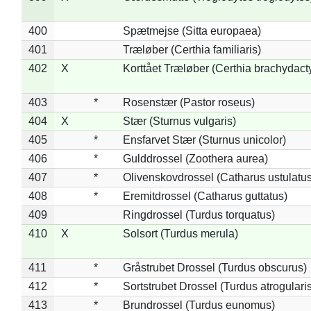
400
Spætmejse (Sitta europaea)
401
Træløber (Certhia familiaris)
402
X
Korttået Træløber (Certhia brachydact
403
*
Rosenstær (Pastor roseus)
404
X
Stær (Sturnus vulgaris)
405
*
Ensfarvet Stær (Sturnus unicolor)
406
*
Gulddrossel (Zoothera aurea)
407
*
Olivenskovdrossel (Catharus ustulatus
408
*
Eremitdrossel (Catharus guttatus)
409
Ringdrossel (Turdus torquatus)
410
X
Solsort (Turdus merula)
411
*
Gråstrubet Drossel (Turdus obscurus)
412
*
Sortstrubet Drossel (Turdus atrogularis
413
*
Brundrossel (Turdus eunomus)