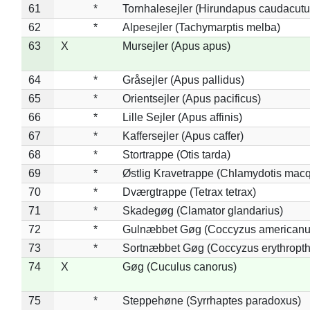
61
*
Tornhalesejler (Hirundapus caudacutu
62
*
Alpesejler (Tachymarptis melba)
63
X
Mursejler (Apus apus)
64
*
Gråsejler (Apus pallidus)
65
*
Orientsejler (Apus pacificus)
66
*
Lille Sejler (Apus affinis)
67
*
Kaffersejler (Apus caffer)
68
*
Stortrappe (Otis tarda)
69
*
Østlig Kravetrappe (Chlamydotis macq
70
*
Dværgtrappe (Tetrax tetrax)
71
*
Skadegøg (Clamator glandarius)
72
*
Gulnæbbet Gøg (Coccyzus americanu
73
*
Sortnæbbet Gøg (Coccyzus erythropt
74
X
Gøg (Cuculus canorus)
75
*
Steppehøne (Syrrhaptes paradoxus)