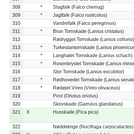
308
*
Slagfalk (Falco cherrug)
309
*
Jagtfalk (Falco rusticolus)
310
Vandrefalk (Falco peregrinus)
311
*
Brun Tornskade (Lanius cristatus)
312
Rødrygget Tornskade (Lanius collurio)
313
*
Turkestantornskade (Lanius phoenicur
314
*
Langhalet Tornskade (Lanius schach)
315
*
Rosenbrystet Tornskade (Lanius minor
316
Stor Tornskade (Lanius excubitor)
317
*
Rødhovedet Tornskade (Lanius senato
318
*
Rødøjet Vireo (Vireo olivaceus)
319
Pirol (Oriolus oriolus)
320
Skovskade (Garrulus glandarius)
321
X
Husskade (Pica pica)
322
Nøddekrige (Nucifraga caryocatactes)