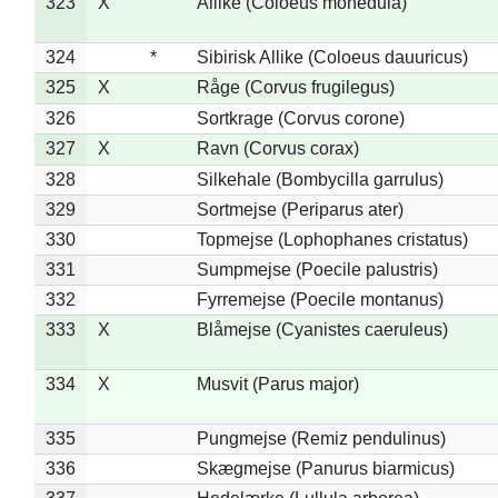
323
X
Allike (Coloeus monedula)
324
*
Sibirisk Allike (Coloeus dauuricus)
325
X
Råge (Corvus frugilegus)
326
Sortkrage (Corvus corone)
327
X
Ravn (Corvus corax)
328
Silkehale (Bombycilla garrulus)
329
Sortmejse (Periparus ater)
330
Topmejse (Lophophanes cristatus)
331
Sumpmejse (Poecile palustris)
332
Fyrremejse (Poecile montanus)
333
X
Blåmejse (Cyanistes caeruleus)
334
X
Musvit (Parus major)
335
Pungmejse (Remiz pendulinus)
336
Skægmejse (Panurus biarmicus)