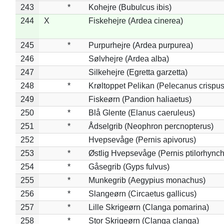
243
*
Kohejre (Bubulcus ibis)
244
X
Fiskehejre (Ardea cinerea)
245
*
Purpurhejre (Ardea purpurea)
246
Sølvhejre (Ardea alba)
247
Silkehejre (Egretta garzetta)
248
*
Krøltoppet Pelikan (Pelecanus crispus
249
Fiskeørn (Pandion haliaetus)
250
*
Blå Glente (Elanus caeruleus)
251
*
Ådselgrib (Neophron percnopterus)
252
Hvepsevåge (Pernis apivorus)
253
*
Østlig Hvepsevåge (Pernis ptilorhync
254
*
Gåsegrib (Gyps fulvus)
255
*
Munkegrib (Aegypius monachus)
256
*
Slangeørn (Circaetus gallicus)
257
*
Lille Skrigeørn (Clanga pomarina)
258
*
Stor Skrigeørn (Clanga clanga)