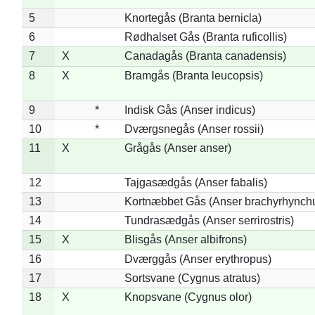
5
Knortegås (Branta bernicla)
6
Rødhalset Gås (Branta ruficollis)
7
X
Canadagås (Branta canadensis)
8
X
Bramgås (Branta leucopsis)
9
*
Indisk Gås (Anser indicus)
10
*
Dværgsnegås (Anser rossii)
11
X
Grågås (Anser anser)
12
Tajgasædgås (Anser fabalis)
13
Kortnæbbet Gås (Anser brachyrhynch
14
Tundrasædgås (Anser serrirostris)
15
X
Blisgås (Anser albifrons)
16
Dværggås (Anser erythropus)
17
Sortsvane (Cygnus atratus)
18
X
Knopsvane (Cygnus olor)