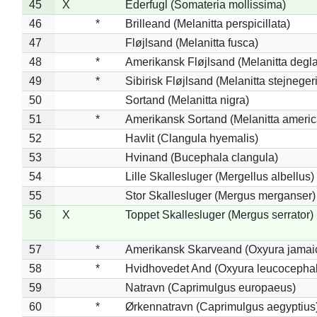
45
X
Ederfugl (Somateria mollissima)
46
*
Brilleand (Melanitta perspicillata)
47
Fløjlsand (Melanitta fusca)
48
*
Amerikansk Fløjlsand (Melanitta degla
49
*
Sibirisk Fløjlsand (Melanitta stejnegeri
50
Sortand (Melanitta nigra)
51
*
Amerikansk Sortand (Melanitta ameri
52
Havlit (Clangula hyemalis)
53
Hvinand (Bucephala clangula)
54
Lille Skallesluger (Mergellus albellus)
55
Stor Skallesluger (Mergus merganser)
56
X
Toppet Skallesluger (Mergus serrator)
57
*
Amerikansk Skarveand (Oxyura jamai
58
*
Hvidhovedet And (Oxyura leucocepha
59
Natravn (Caprimulgus europaeus)
60
*
Ørkennatravn (Caprimulgus aegyptius