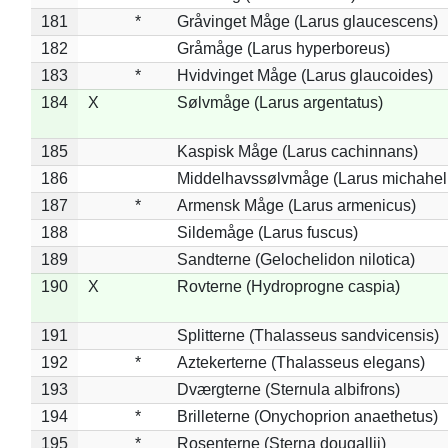
181
*
Gråvinget Måge (Larus glaucescens)
182
Gråmåge (Larus hyperboreus)
183
*
Hvidvinget Måge (Larus glaucoides)
184
X
Sølvmåge (Larus argentatus)
185
Kaspisk Måge (Larus cachinnans)
186
Middelhavssølvmåge (Larus michahell
187
*
Armensk Måge (Larus armenicus)
188
Sildemåge (Larus fuscus)
189
Sandterne (Gelochelidon nilotica)
190
X
Rovterne (Hydroprogne caspia)
191
Splitterne (Thalasseus sandvicensis)
192
*
Aztekerterne (Thalasseus elegans)
193
Dværgterne (Sternula albifrons)
194
*
Brilleterne (Onychoprion anaethetus)
195
*
Rosenterne (Sterna dougallii)