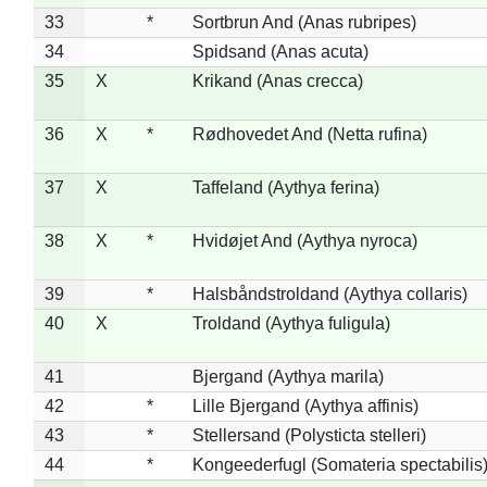
33
*
Sortbrun And (Anas rubripes)
34
Spidsand (Anas acuta)
35
X
Krikand (Anas crecca)
36
X
*
Rødhovedet And (Netta rufina)
37
X
Taffeland (Aythya ferina)
38
X
*
Hvidøjet And (Aythya nyroca)
39
*
Halsbåndstroldand (Aythya collaris)
40
X
Troldand (Aythya fuligula)
41
Bjergand (Aythya marila)
42
*
Lille Bjergand (Aythya affinis)
43
*
Stellersand (Polysticta stelleri)
44
*
Kongeederfugl (Somateria spectabilis