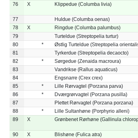
76
X
Klippedue (Columba livia)
77
Huldue (Columba oenas)
78
X
Ringdue (Columba palumbus)
79
Turteldue (Streptopelia turtur)
80
*
Østlig Turteldue (Streptopelia orientali
81
Tyrkerdue (Streptopelia decaocto)
82
*
Sørgedue (Zenaida macroura)
83
Vandrikse (Rallus aquaticus)
84
Engsnarre (Crex crex)
85
*
Lille Rørvagtel (Porzana parva)
86
*
Dværgrørvagtel (Porzana pusilla)
87
Plettet Rørvagtel (Porzana porzana)
88
*
Lille Sultanhøne (Porphyrio alleni)
89
X
Grønbenet Rørhøne (Gallinula chloro
90
X
Blishøne (Fulica atra)