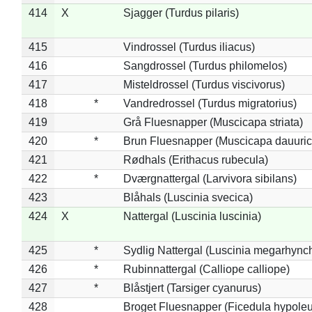
414
X
Sjagger (Turdus pilaris)
415
Vindrossel (Turdus iliacus)
416
Sangdrossel (Turdus philomelos)
417
Misteldrossel (Turdus viscivorus)
418
*
Vandredrossel (Turdus migratorius)
419
Grå Fluesnapper (Muscicapa striata)
420
*
Brun Fluesnapper (Muscicapa dauuric
421
Rødhals (Erithacus rubecula)
422
*
Dværgnattergal (Larvivora sibilans)
423
Blåhals (Luscinia svecica)
424
X
Nattergal (Luscinia luscinia)
425
*
Sydlig Nattergal (Luscinia megarhync
426
*
Rubinnattergal (Calliope calliope)
427
*
Blåstjert (Tarsiger cyanurus)
428
Broget Fluesnapper (Ficedula hypole