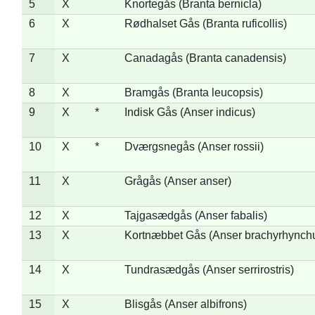
5
X
Knortegås (Branta bernicla)
6
X
Rødhalset Gås (Branta ruficollis)
7
X
Canadagås (Branta canadensis)
8
X
Bramgås (Branta leucopsis)
9
X
*
Indisk Gås (Anser indicus)
10
X
*
Dværgsnegås (Anser rossii)
11
X
Grågås (Anser anser)
12
X
Tajgasædgås (Anser fabalis)
13
X
Kortnæbbet Gås (Anser brachyrhynch
14
X
Tundrasædgås (Anser serrirostris)
15
X
Blisgås (Anser albifrons)