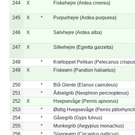
244
X
Fiskehejre (Ardea cinerea)
245
X
*
Purpurhejre (Ardea purpurea)
246
X
Sølvhejre (Ardea alba)
247
X
Silkehejre (Egretta garzetta)
248
*
Krøltoppet Pelikan (Pelecanus crispus
249
X
Fiskeørn (Pandion haliaetus)
250
*
Blå Glente (Elanus caeruleus)
251
*
Ådselgrib (Neophron percnopterus)
252
X
Hvepsevåge (Pernis apivorus)
253
*
Østlig Hvepsevåge (Pernis ptilorhync
254
*
Gåsegrib (Gyps fulvus)
255
*
Munkegrib (Aegypius monachus)
256
*
Slangeørn (Circaetus gallicus)