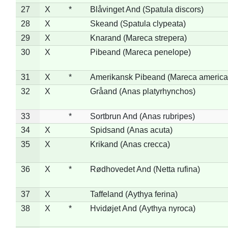
27
X
*
Blåvinget And (Spatula discors)
28
X
Skeand (Spatula clypeata)
29
X
Knarand (Mareca strepera)
30
X
Pibeand (Mareca penelope)
31
X
*
Amerikansk Pibeand (Mareca america
32
X
Gråand (Anas platyrhynchos)
33
*
Sortbrun And (Anas rubripes)
34
X
Spidsand (Anas acuta)
35
X
Krikand (Anas crecca)
36
X
*
Rødhovedet And (Netta rufina)
37
X
Taffeland (Aythya ferina)
38
X
*
Hvidøjet And (Aythya nyroca)