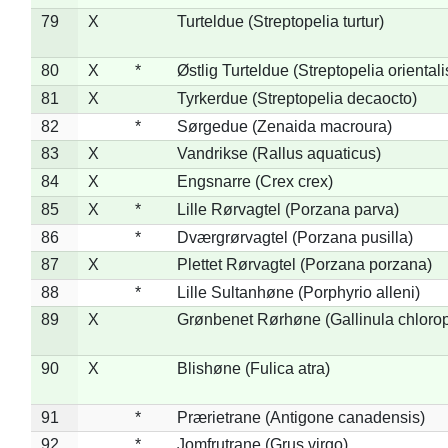
79
X
Turteldue (Streptopelia turtur)
80
X
*
Østlig Turteldue (Streptopelia orientali
81
X
Tyrkerdue (Streptopelia decaocto)
82
*
Sørgedue (Zenaida macroura)
83
X
Vandrikse (Rallus aquaticus)
84
X
Engsnarre (Crex crex)
85
X
*
Lille Rørvagtel (Porzana parva)
86
*
Dværgrørvagtel (Porzana pusilla)
87
X
Plettet Rørvagtel (Porzana porzana)
88
*
Lille Sultanhøne (Porphyrio alleni)
89
X
Grønbenet Rørhøne (Gallinula chloro
90
X
Blishøne (Fulica atra)
91
*
Prærietrane (Antigone canadensis)
92
*
Jomfrutrane (Grus virgo)