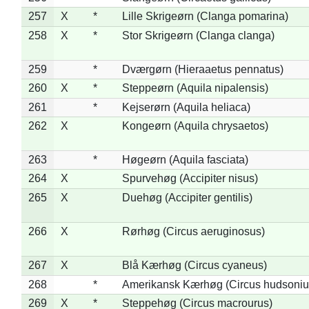
257
X
*
Lille Skrigeørn (Clanga pomarina)
258
X
*
Stor Skrigeørn (Clanga clanga)
259
*
Dværgørn (Hieraaetus pennatus)
260
X
*
Steppeørn (Aquila nipalensis)
261
*
Kejserørn (Aquila heliaca)
262
X
Kongeørn (Aquila chrysaetos)
263
*
Høgeørn (Aquila fasciata)
264
X
Spurvehøg (Accipiter nisus)
265
X
Duehøg (Accipiter gentilis)
266
X
Rørhøg (Circus aeruginosus)
267
X
Blå Kærhøg (Circus cyaneus)
268
*
Amerikansk Kærhøg (Circus hudsoniu
269
X
*
Steppehøg (Circus macrourus)