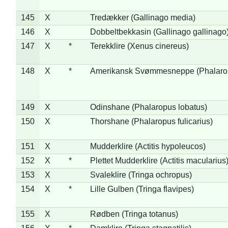
145
X
Tredækker (Gallinago media)
146
X
Dobbeltbekkasin (Gallinago gallinago
147
X
*
Terekklire (Xenus cinereus)
148
X
*
Amerikansk Svømmesneppe (Phalaropu
149
X
Odinshane (Phalaropus lobatus)
150
X
Thorshane (Phalaropus fulicarius)
151
X
Mudderklire (Actitis hypoleucos)
152
X
*
Plettet Mudderklire (Actitis macularius
153
X
Svaleklire (Tringa ochropus)
154
X
*
Lille Gulben (Tringa flavipes)
155
X
Rødben (Tringa totanus)