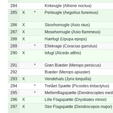
284
Kirkeugle (Athene noctua)
285
X
*
Perleugle (Aegolius funereus)
286
X
Skovhornugle (Asio otus)
287
X
Mosehornugle (Asio flammeus)
288
X
Hærfugl (Upupa epops)
289
*
Ellekrage (Coracias garrulus)
290
X
Isfugl (Alcedo atthis)
291
*
Grøn Biæder (Merops persicus)
292
Biæder (Merops apiaster)
293
X
Vendehals (Jynx torquilla)
294
*
Tretået Spætte (Picoides tridactylus)
295
*
Mellemflagspætte (Dendrocoptes med
296
X
Lille Flagspætte (Dryobates minor)
297
X
Stor Flagspætte (Dendrocopos major)