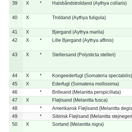
39
X
*
Halsbåndstroldand (Aythya collaris)
40
X
Troldand (Aythya fuligula)
41
X
Bjergand (Aythya marila)
42
X
*
Lille Bjergand (Aythya affinis)
43
X
*
Stellersand (Polysticta stelleri)
44
X
*
Kongeederfugl (Somateria spectabilis
45
X
Ederfugl (Somateria mollissima)
46
*
Brilleand (Melanitta perspicillata)
47
X
Fløjlsand (Melanitta fusca)
48
*
Amerikansk Fløjlsand (Melanitta degla
49
*
Sibirisk Fløjlsand (Melanitta stejnegeri
50
X
Sortand (Melanitta nigra)