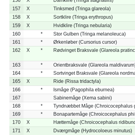
156
X
*
Damklire (Tringa stagnatilis)
157
X
Tinksmed (Tringa glareola)
158
X
Sortklire (Tringa erythropus)
159
X
Hvidklire (Tringa nebularia)
160
*
Stor Gulben (Tringa melanoleuca)
161
*
Ørkenløber (Cursorius cursor)
162
X
*
Rødvinget Braksvale (Glareola pratinc
163
*
Orientbraksvale (Glareola maldivarum
164
*
Sortvinget Braksvale (Glareola nordm
165
X
Ride (Rissa tridactyla)
166
*
Ismåge (Pagophila eburnea)
167
Sabinemåge (Xema sabini)
168
*
Tyndnæbbet Måge (Chroicocephalus 
169
*
Bonapartemåge (Chroicocephalus phil
170
X
Hættemåge (Chroicocephalus ridibun
171
X
Dværgmåge (Hydrocoloeus minutus)