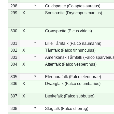
298
*
Guldspætte (Colaptes auratus)
299
X
Sortspætte (Dryocopus martius)
300
X
Grønspætte (Picus viridis)
301
*
Lille Tårnfalk (Falco naumanni)
302
X
Tårnfalk (Falco tinnunculus)
303
*
Amerikansk Tårnfalk (Falco sparverius
304
X
Aftenfalk (Falco vespertinus)
305
*
Eleonorafalk (Falco eleonorae)
306
X
Dværgfalk (Falco columbarius)
307
X
Lærkefalk (Falco subbuteo)
308
*
Slagfalk (Falco cherrug)