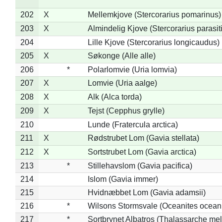
202
X
Mellemkjove (Stercorarius pomarinus)
203
X
Almindelig Kjove (Stercorarius parasit
204
Lille Kjove (Stercorarius longicaudus)
205
X
Søkonge (Alle alle)
206
*
Polarlomvie (Uria lomvia)
207
X
Lomvie (Uria aalge)
208
X
Alk (Alca torda)
209
X
Tejst (Cepphus grylle)
210
Lunde (Fratercula arctica)
211
X
Rødstrubet Lom (Gavia stellata)
212
X
Sortstrubet Lom (Gavia arctica)
213
*
Stillehavslom (Gavia pacifica)
214
Islom (Gavia immer)
215
Hvidnæbbet Lom (Gavia adamsii)
216
*
Wilsons Stormsvale (Oceanites ocean
217
*
Sortbrynet Albatros (Thalassarche me