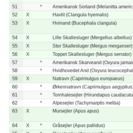
51
*
Amerikansk Sortand (Melanitta ameri
52
X
Havlit (Clangula hyemalis)
53
X
Hvinand (Bucephala clangula)
54
X
Lille Skallesluger (Mergellus albellus)
55
X
Stor Skallesluger (Mergus merganser)
56
X
Toppet Skallesluger (Mergus serrator)
57
*
Amerikansk Skarveand (Oxyura jamai
58
*
Hvidhovedet And (Oxyura leucocepha
59
X
Natravn (Caprimulgus europaeus)
60
*
Ørkennatravn (Caprimulgus aegyptius
61
*
Tornhalesejler (Hirundapus caudacutu
62
*
Alpesejler (Tachymarptis melba)
63
X
Mursejler (Apus apus)
64
X
*
Gråsejler (Apus pallidus)