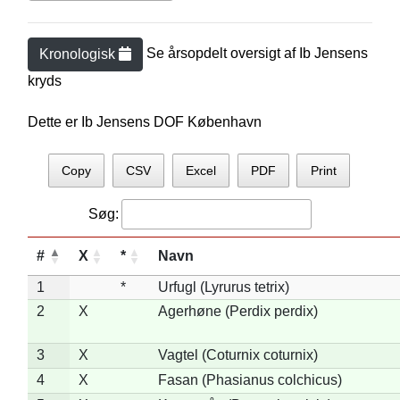
Se årsopdelt oversigt af
Ib Jensen
s
Kronologisk
kryds
Dette er Ib Jensens DOF København
Copy
CSV
Excel
PDF
Print
Søg:
#
X
*
Navn
1
*
Urfugl (Lyrurus tetrix)
2
X
Agerhøne (Perdix perdix)
3
X
Vagtel (Coturnix coturnix)
4
X
Fasan (Phasianus colchicus)