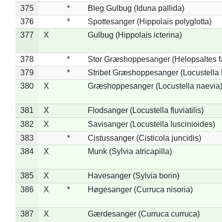
375
*
Bleg Gulbug (Iduna pallida)
376
*
Spottesanger (Hippolais polyglotta)
377
X
Gulbug (Hippolais icterina)
378
*
Stor Græshoppesanger (Helopsaltes fa
379
*
Stribet Græshoppesanger (Locustella 
380
X
Græshoppesanger (Locustella naevia
381
X
Flodsanger (Locustella fluviatilis)
382
X
Savisanger (Locustella luscinioides)
383
*
Cistussanger (Cisticola juncidis)
384
X
Munk (Sylvia atricapilla)
385
X
Havesanger (Sylvia borin)
386
X
*
Høgesanger (Curruca nisoria)
387
X
Gærdesanger (Curruca curruca)