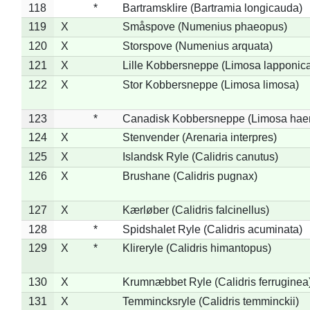
118
*
Bartramsklire (Bartramia longicauda)
119
X
Småspove (Numenius phaeopus)
120
X
Storspove (Numenius arquata)
121
X
Lille Kobbersneppe (Limosa lapponic
122
X
Stor Kobbersneppe (Limosa limosa)
123
*
Canadisk Kobbersneppe (Limosa hae
124
X
Stenvender (Arenaria interpres)
125
X
Islandsk Ryle (Calidris canutus)
126
X
Brushane (Calidris pugnax)
127
X
Kærløber (Calidris falcinellus)
128
*
Spidshalet Ryle (Calidris acuminata)
129
X
*
Klireryle (Calidris himantopus)
130
X
Krumnæbbet Ryle (Calidris ferruginea
131
X
Temmincksryle (Calidris temminckii)