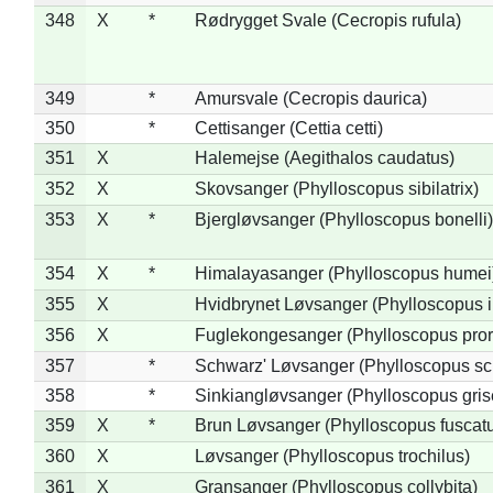
348
X
*
Rødrygget Svale (Cecropis rufula)
349
*
Amursvale (Cecropis daurica)
350
*
Cettisanger (Cettia cetti)
351
X
Halemejse (Aegithalos caudatus)
352
X
Skovsanger (Phylloscopus sibilatrix)
353
X
*
Bjergløvsanger (Phylloscopus bonelli)
354
X
*
Himalayasanger (Phylloscopus humei
355
X
Hvidbrynet Løvsanger (Phylloscopus i
356
X
Fuglekongesanger (Phylloscopus pror
357
*
Schwarz' Løvsanger (Phylloscopus sc
358
*
Sinkiangløvsanger (Phylloscopus gris
359
X
*
Brun Løvsanger (Phylloscopus fuscat
360
X
Løvsanger (Phylloscopus trochilus)
361
X
Gransanger (Phylloscopus collybita)