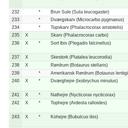
232
*
Brun Sule (Sula leucogaster)
233
*
Dværgskarv (Microcarbo pygmaeus)
234
*
Topskarv (Phalacrocorax aristotelis)
235
X
Skarv (Phalacrocorax carbo)
236
X
*
Sort Ibis (Plegadis falcinellus)
237
X
Skestork (Platalea leucorodia)
238
X
Rørdrum (Botaurus stellaris)
239
*
Amerikansk Rørdrum (Botaurus lentig
240
X
*
Dværghejre (Ixobrychus minutus)
241
X
*
Nathejre (Nycticorax nycticorax)
242
X
*
Tophejre (Ardeola ralloides)
243
X
*
Kohejre (Bubulcus ibis)