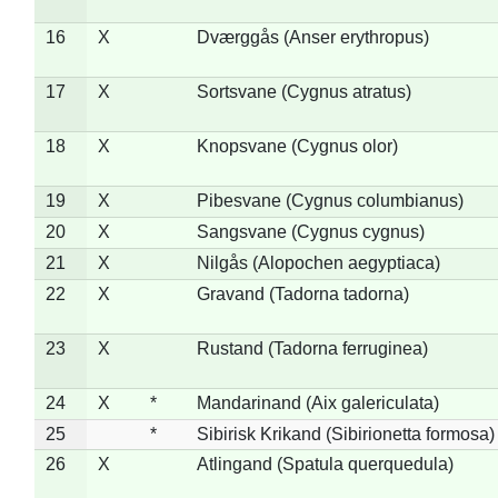
16
X
Dværggås (Anser erythropus)
17
X
Sortsvane (Cygnus atratus)
18
X
Knopsvane (Cygnus olor)
19
X
Pibesvane (Cygnus columbianus)
20
X
Sangsvane (Cygnus cygnus)
21
X
Nilgås (Alopochen aegyptiaca)
22
X
Gravand (Tadorna tadorna)
23
X
Rustand (Tadorna ferruginea)
24
X
*
Mandarinand (Aix galericulata)
25
*
Sibirisk Krikand (Sibirionetta formosa)
26
X
Atlingand (Spatula querquedula)