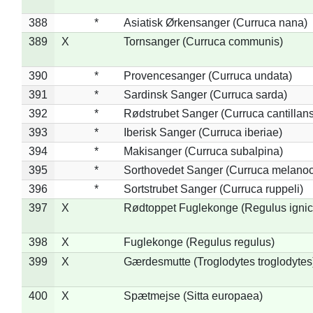
388
*
Asiatisk Ørkensanger (Curruca nana)
389
X
Tornsanger (Curruca communis)
390
*
Provencesanger (Curruca undata)
391
*
Sardinsk Sanger (Curruca sarda)
392
*
Rødstrubet Sanger (Curruca cantillans
393
*
Iberisk Sanger (Curruca iberiae)
394
*
Makisanger (Curruca subalpina)
395
*
Sorthovedet Sanger (Curruca melano
396
*
Sortstrubet Sanger (Curruca ruppeli)
397
X
Rødtoppet Fuglekonge (Regulus ignica
398
X
Fuglekonge (Regulus regulus)
399
X
Gærdesmutte (Troglodytes troglodytes
400
X
Spætmejse (Sitta europaea)