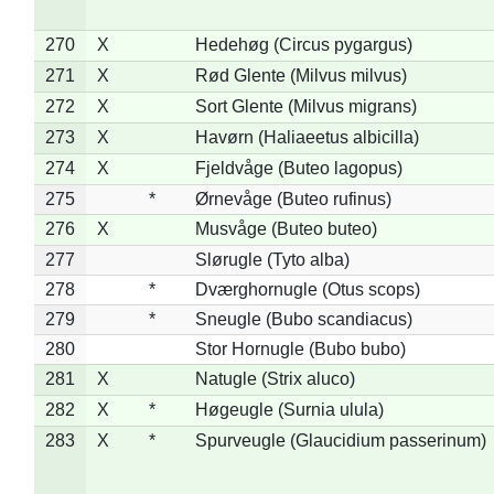
270
X
Hedehøg (Circus pygargus)
271
X
Rød Glente (Milvus milvus)
272
X
Sort Glente (Milvus migrans)
273
X
Havørn (Haliaeetus albicilla)
274
X
Fjeldvåge (Buteo lagopus)
275
*
Ørnevåge (Buteo rufinus)
276
X
Musvåge (Buteo buteo)
277
Slørugle (Tyto alba)
278
*
Dværghornugle (Otus scops)
279
*
Sneugle (Bubo scandiacus)
280
Stor Hornugle (Bubo bubo)
281
X
Natugle (Strix aluco)
282
X
*
Høgeugle (Surnia ulula)
283
X
*
Spurveugle (Glaucidium passerinum)