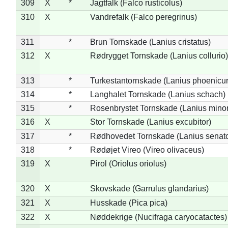
309
X
*
Jagtfalk (Falco rusticolus)
310
X
Vandrefalk (Falco peregrinus)
311
*
Brun Tornskade (Lanius cristatus)
312
X
Rødrygget Tornskade (Lanius collurio)
313
*
Turkestantornskade (Lanius phoenicur
314
*
Langhalet Tornskade (Lanius schach)
315
*
Rosenbrystet Tornskade (Lanius minor
316
X
Stor Tornskade (Lanius excubitor)
317
*
Rødhovedet Tornskade (Lanius senato
318
*
Rødøjet Vireo (Vireo olivaceus)
319
X
Pirol (Oriolus oriolus)
320
X
Skovskade (Garrulus glandarius)
321
X
Husskade (Pica pica)
322
X
Nøddekrige (Nucifraga caryocatactes)