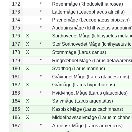
172
*
Rosenmåge (Rhodostethia rosea)
173
*
Lattermåge (Leucophaeus atricilla)
174
*
Præriemåge (Leucophaeus pipixcan)
175
*
Audouinsmåge (Ichthyaetus audouinii
176
X
Sorthovedet Måge (Ichthyaetus melan
177
X
*
Stor Sorthovedet Måge (Ichthyaetus ic
178
X
Stormmåge (Larus canus)
179
*
Ringnæbbet Måge (Larus delawarensi
180
X
Svartbag (Larus marinus)
181
*
Gråvinget Måge (Larus glaucescens)
182
X
Gråmåge (Larus hyperboreus)
183
*
Hvidvinget Måge (Larus glaucoides)
184
X
Sølvmåge (Larus argentatus)
185
X
Kaspisk Måge (Larus cachinnans)
186
X
Middelhavssølvmåge (Larus michahell
187
*
Armensk Måge (Larus armenicus)