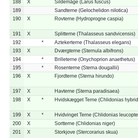
188
X
Sildemåge (Larus fuscus)
189
Sandterne (Gelochelidon nilotica)
190
X
Rovterne (Hydroprogne caspia)
191
X
Splitterne (Thalasseus sandvicensis)
192
*
Aztekerterne (Thalasseus elegans)
193
X
Dværgterne (Sternula albifrons)
194
*
Brilleterne (Onychoprion anaethetus)
195
*
Rosenterne (Sterna dougallii)
196
X
Fjordterne (Sterna hirundo)
197
X
Havterne (Sterna paradisaea)
198
X
*
Hvidskægget Terne (Chlidonias hybrid
199
X
*
Hvidvinget Terne (Chlidonias leucopte
200
X
Sortterne (Chlidonias niger)
201
X
Storkjove (Stercorarius skua)