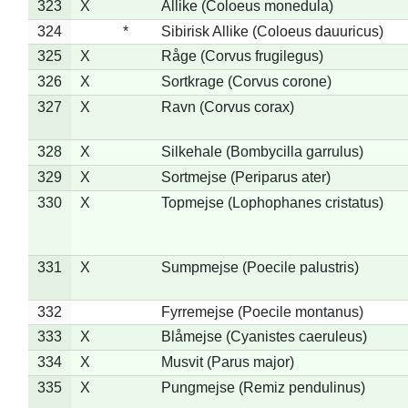
323
X
Allike (Coloeus monedula)
324
*
Sibirisk Allike (Coloeus dauuricus)
325
X
Råge (Corvus frugilegus)
326
X
Sortkrage (Corvus corone)
327
X
Ravn (Corvus corax)
328
X
Silkehale (Bombycilla garrulus)
329
X
Sortmejse (Periparus ater)
330
X
Topmejse (Lophophanes cristatus)
331
X
Sumpmejse (Poecile palustris)
332
Fyrremejse (Poecile montanus)
333
X
Blåmejse (Cyanistes caeruleus)
334
X
Musvit (Parus major)
335
X
Pungmejse (Remiz pendulinus)