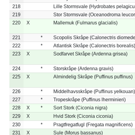
218
Lille Stormsvale (Hydrobates pelagicu
219
Stor Stormsvale (Oceanodroma leuco
220
X
Mallemuk (Fulmarus glacialis)
221
*
Scopolis Skråpe (Calonectris diomed
222
*
Atlantisk Skråpe (Calonectris borealis
223
X
Sodfarvet Skråpe (Ardenna grisea)
224
*
Storskråpe (Ardenna gravis)
225
X
Almindelig Skråpe (Puffinus puffinus)
226
*
Middelhavsskråpe (Puffinus yelkouan)
227
*
Tropeskråpe (Puffinus lherminieri)
228
X
*
Sort Stork (Ciconia nigra)
229
X
Hvid Stork (Ciconia ciconia)
230
*
Pragtfregatfugl (Fregata magnificens)
231
X
Sule (Morus bassanus)