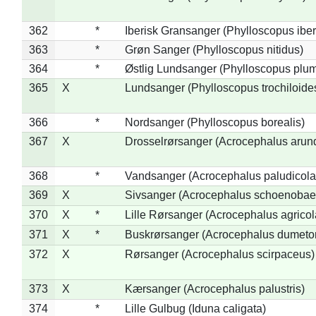
362
*
Iberisk Gransanger (Phylloscopus iber
363
*
Grøn Sanger (Phylloscopus nitidus)
364
*
Østlig Lundsanger (Phylloscopus plum
365
X
Lundsanger (Phylloscopus trochiloide
366
*
Nordsanger (Phylloscopus borealis)
367
X
Drosselrørsanger (Acrocephalus arun
368
*
Vandsanger (Acrocephalus paludicola
369
X
Sivsanger (Acrocephalus schoenobae
370
X
*
Lille Rørsanger (Acrocephalus agricol
371
X
*
Buskrørsanger (Acrocephalus dumeto
372
X
Rørsanger (Acrocephalus scirpaceus)
373
X
Kærsanger (Acrocephalus palustris)
374
*
Lille Gulbug (Iduna caligata)