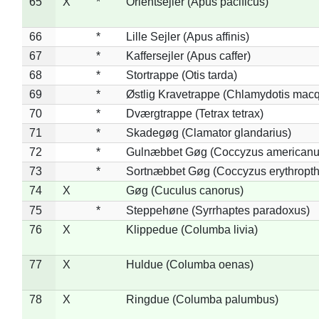
65
X
*
Orientsejler (Apus pacificus)
66
*
Lille Sejler (Apus affinis)
67
*
Kaffersejler (Apus caffer)
68
*
Stortrappe (Otis tarda)
69
*
Østlig Kravetrappe (Chlamydotis macq
70
*
Dværgtrappe (Tetrax tetrax)
71
*
Skadegøg (Clamator glandarius)
72
*
Gulnæbbet Gøg (Coccyzus americanu
73
*
Sortnæbbet Gøg (Coccyzus erythropt
74
X
Gøg (Cuculus canorus)
75
*
Steppehøne (Syrrhaptes paradoxus)
76
X
Klippedue (Columba livia)
77
X
Huldue (Columba oenas)
78
X
Ringdue (Columba palumbus)