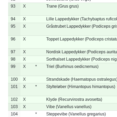
93
X
Trane (Grus grus)
94
X
Lille Lappedykker (Tachybaptus ruficol
95
X
Gråstrubet Lappedykker (Podiceps gr
96
X
Toppet Lappedykker (Podiceps cristat
97
X
Nordisk Lappedykker (Podiceps auritu
98
X
Sorthalset Lappedykker (Podiceps nigri
99
X
*
Triel (Burhinus oedicnemus)
100
X
Strandskade (Haematopus ostralegus
101
X
*
Stylteløber (Himantopus himantopus)
102
X
Klyde (Recurvirostra avosetta)
103
X
Vibe (Vanellus vanellus)
104
*
Steppevibe (Vanellus gregarius)