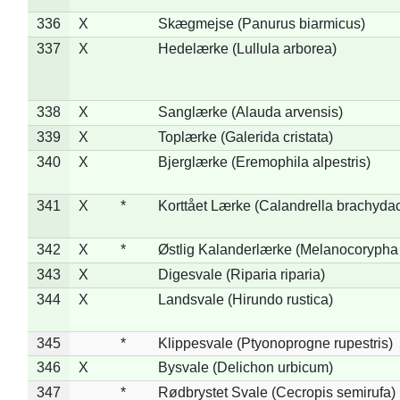
336
X
Skægmejse (Panurus biarmicus)
337
X
Hedelærke (Lullula arborea)
338
X
Sanglærke (Alauda arvensis)
339
X
Toplærke (Galerida cristata)
340
X
Bjerglærke (Eremophila alpestris)
341
X
*
Korttået Lærke (Calandrella brachydac
342
X
*
Østlig Kalanderlærke (Melanocorypha
343
X
Digesvale (Riparia riparia)
344
X
Landsvale (Hirundo rustica)
345
*
Klippesvale (Ptyonoprogne rupestris)
346
X
Bysvale (Delichon urbicum)
347
*
Rødbrystet Svale (Cecropis semirufa)