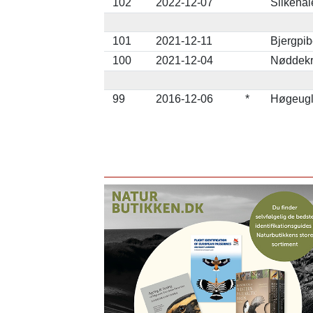
102
2022-12-07
Silkehal
101
2021-12-11
Bjergpib
100
2021-12-04
Nøddekri
99
2016-12-06
*
Høgeugle