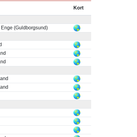
Kort
Enge (Guldborgsund)
d
and
and
rand
rand