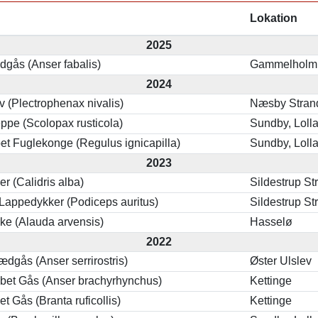
Lokation
2025
gås (Anser fabalis)
Gammelholm 
2024
 (Plectrophenax nivalis)
Næsby Stran
pe (Scolopax rusticola)
Sundby, Loll
t Fuglekonge (Regulus ignicapilla)
Sundby, Loll
2023
r (Calidris alba)
Sildestrup St
Lappedykker (Podiceps auritus)
Sildestrup St
ke (Alauda arvensis)
Hasselø
2022
dgås (Anser serrirostris)
Øster Ulslev
bet Gås (Anser brachyrhynchus)
Kettinge
t Gås (Branta ruficollis)
Kettinge