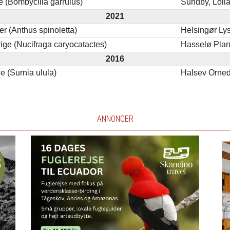
e (Bombycilla garrulus)
Sundby, Loll
2021
er (Anthus spinoletta)
Helsingør Ly
ge (Nucifraga caryocatactes)
Hasselø Pla
2016
 (Surnia ulula)
Halsev Orne
ANNONCER