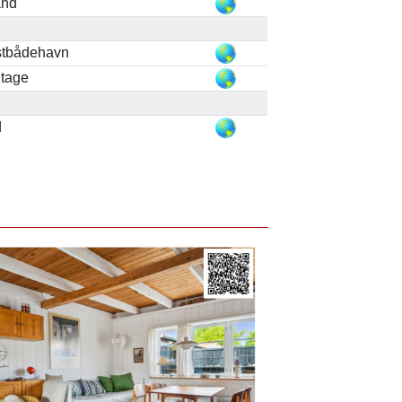
and
stbådehavn
ntage
d