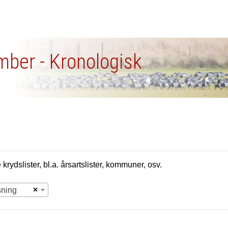
ber - Kronologisk
krydslister, bl.a. årsartslister, kommuner, osv.
×
sning