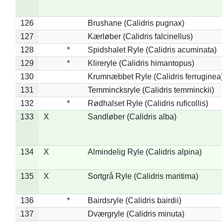
126
Brushane (Calidris pugnax)
127
Kærløber (Calidris falcinellus)
128
*
Spidshalet Ryle (Calidris acuminata)
129
*
Klireryle (Calidris himantopus)
130
Krumnæbbet Ryle (Calidris ferruginea
131
Temmincksryle (Calidris temminckii)
132
*
Rødhalset Ryle (Calidris ruficollis)
133
X
Sandløber (Calidris alba)
134
X
Almindelig Ryle (Calidris alpina)
135
X
Sortgrå Ryle (Calidris maritima)
136
*
Bairdsryle (Calidris bairdii)
137
Dværgryle (Calidris minuta)