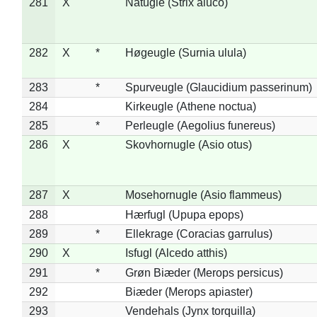
281
X
Natugle (Strix aluco)
282
X
*
Høgeugle (Surnia ulula)
283
*
Spurveugle (Glaucidium passerinum)
284
Kirkeugle (Athene noctua)
285
*
Perleugle (Aegolius funereus)
286
X
Skovhornugle (Asio otus)
287
X
Mosehornugle (Asio flammeus)
288
Hærfugl (Upupa epops)
289
*
Ellekrage (Coracias garrulus)
290
X
Isfugl (Alcedo atthis)
291
*
Grøn Biæder (Merops persicus)
292
Biæder (Merops apiaster)
293
Vendehals (Jynx torquilla)