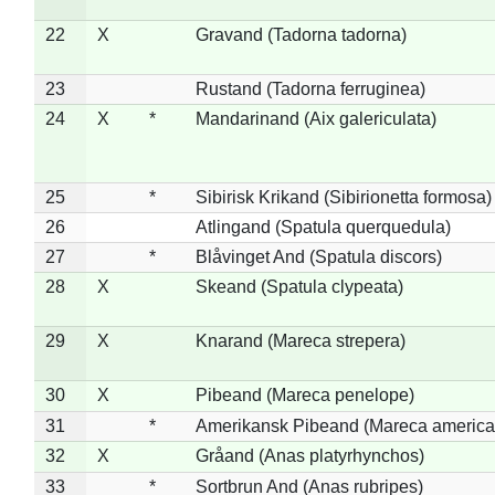
22
X
Gravand (Tadorna tadorna)
23
Rustand (Tadorna ferruginea)
24
X
*
Mandarinand (Aix galericulata)
25
*
Sibirisk Krikand (Sibirionetta formosa)
26
Atlingand (Spatula querquedula)
27
*
Blåvinget And (Spatula discors)
28
X
Skeand (Spatula clypeata)
29
X
Knarand (Mareca strepera)
30
X
Pibeand (Mareca penelope)
31
*
Amerikansk Pibeand (Mareca america
32
X
Gråand (Anas platyrhynchos)
33
*
Sortbrun And (Anas rubripes)