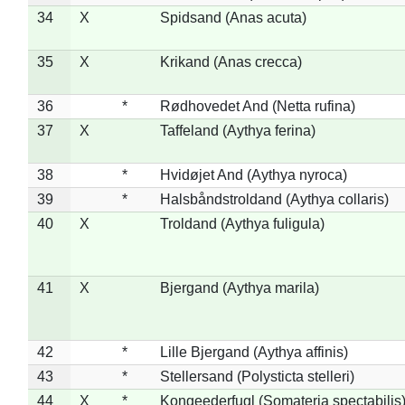
34
X
Spidsand (Anas acuta)
35
X
Krikand (Anas crecca)
36
*
Rødhovedet And (Netta rufina)
37
X
Taffeland (Aythya ferina)
38
*
Hvidøjet And (Aythya nyroca)
39
*
Halsbåndstroldand (Aythya collaris)
40
X
Troldand (Aythya fuligula)
41
X
Bjergand (Aythya marila)
42
*
Lille Bjergand (Aythya affinis)
43
*
Stellersand (Polysticta stelleri)
44
X
*
Kongeederfugl (Somateria spectabilis