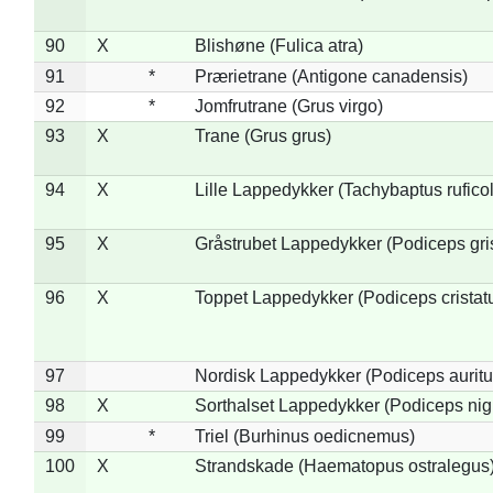
90
X
Blishøne (Fulica atra)
91
*
Prærietrane (Antigone canadensis)
92
*
Jomfrutrane (Grus virgo)
93
X
Trane (Grus grus)
94
X
Lille Lappedykker (Tachybaptus ruficol
95
X
Gråstrubet Lappedykker (Podiceps gr
96
X
Toppet Lappedykker (Podiceps cristat
97
Nordisk Lappedykker (Podiceps auritu
98
X
Sorthalset Lappedykker (Podiceps nigri
99
*
Triel (Burhinus oedicnemus)
100
X
Strandskade (Haematopus ostralegus