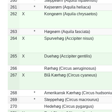
260
*
Steppeørn (Aquila nipalensis)
261
*
Kejserørn (Aquila heliaca)
262
X
Kongeørn (Aquila chrysaetos)
263
*
Høgeørn (Aquila fasciata)
264
X
Spurvehøg (Accipiter nisus)
265
X
Duehøg (Accipiter gentilis)
266
Rørhøg (Circus aeruginosus)
267
X
Blå Kærhøg (Circus cyaneus)
268
*
Amerikansk Kærhøg (Circus hudsoniu
269
*
Steppehøg (Circus macrourus)
270
Hedehøg (Circus pygargus)