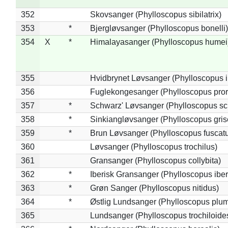
352
Skovsanger (Phylloscopus sibilatrix)
353
*
Bjergløvsanger (Phylloscopus bonelli)
354
X
*
Himalayasanger (Phylloscopus humei
355
Hvidbrynet Løvsanger (Phylloscopus i
356
Fuglekongesanger (Phylloscopus pror
357
*
Schwarz' Løvsanger (Phylloscopus sc
358
*
Sinkiangløvsanger (Phylloscopus gris
359
*
Brun Løvsanger (Phylloscopus fuscat
360
Løvsanger (Phylloscopus trochilus)
361
Gransanger (Phylloscopus collybita)
362
*
Iberisk Gransanger (Phylloscopus iber
363
*
Grøn Sanger (Phylloscopus nitidus)
364
*
Østlig Lundsanger (Phylloscopus plum
365
Lundsanger (Phylloscopus trochiloide