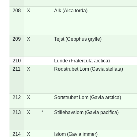
208
X
Alk (Alca torda)
209
X
Tejst (Cepphus grylle)
210
Lunde (Fratercula arctica)
211
X
Rødstrubet Lom (Gavia stellata)
212
X
Sortstrubet Lom (Gavia arctica)
213
X
*
Stillehavslom (Gavia pacifica)
214
X
Islom (Gavia immer)