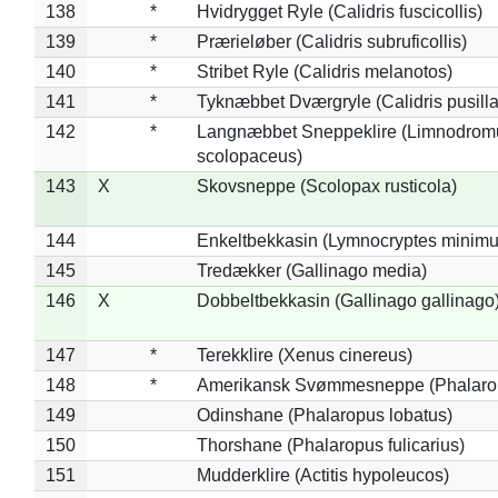
138
*
Hvidrygget Ryle (Calidris fuscicollis)
139
*
Prærieløber (Calidris subruficollis)
140
*
Stribet Ryle (Calidris melanotos)
141
*
Tyknæbbet Dværgryle (Calidris pusilla
142
*
Langnæbbet Sneppeklire (Limnodrom
scolopaceus)
143
X
Skovsneppe (Scolopax rusticola)
144
Enkeltbekkasin (Lymnocryptes minimu
145
Tredækker (Gallinago media)
146
X
Dobbeltbekkasin (Gallinago gallinago
147
*
Terekklire (Xenus cinereus)
148
*
Amerikansk Svømmesneppe (Phalaropu
149
Odinshane (Phalaropus lobatus)
150
Thorshane (Phalaropus fulicarius)
151
Mudderklire (Actitis hypoleucos)