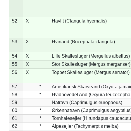
52
X
Havlit (Clangula hyemalis)
53
X
Hvinand (Bucephala clangula)
54
X
Lille Skallesluger (Mergellus albellus)
55
X
Stor Skallesluger (Mergus merganser)
56
X
Toppet Skallesluger (Mergus serrator)
57
*
Amerikansk Skarveand (Oxyura jamai
58
*
Hvidhovedet And (Oxyura leucocepha
59
Natravn (Caprimulgus europaeus)
60
*
Ørkennatravn (Caprimulgus aegyptius
61
*
Tornhalesejler (Hirundapus caudacutu
62
*
Alpesejler (Tachymarptis melba)