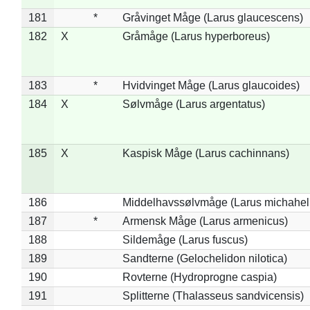
181
*
Gråvinget Måge (Larus glaucescens)
182
X
Gråmåge (Larus hyperboreus)
183
*
Hvidvinget Måge (Larus glaucoides)
184
X
Sølvmåge (Larus argentatus)
185
X
Kaspisk Måge (Larus cachinnans)
186
Middelhavssølvmåge (Larus michahell
187
*
Armensk Måge (Larus armenicus)
188
Sildemåge (Larus fuscus)
189
Sandterne (Gelochelidon nilotica)
190
Rovterne (Hydroprogne caspia)
191
Splitterne (Thalasseus sandvicensis)