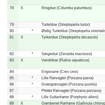
78
X
Ringdue (Columba palumbus)
79
Turteldue (Streptopelia turtur)
80
*
Østlig Turteldue (Streptopelia orientali
81
X
Tyrkerdue (Streptopelia decaocto)
82
*
Sørgedue (Zenaida macroura)
83
X
Vandrikse (Rallus aquaticus)
84
Engsnarre (Crex crex)
85
*
Lille Rørvagtel (Porzana parva)
86
*
Dværgrørvagtel (Porzana pusilla)
87
Plettet Rørvagtel (Porzana porzana)
88
*
Lille Sultanhøne (Porphyrio alleni)
89
X
Grønbenet Rørhøne (Gallinula chloro