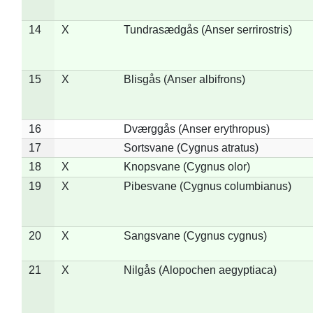
14
X
Tundrasædgås (Anser serrirostris)
15
X
Blisgås (Anser albifrons)
16
Dværggås (Anser erythropus)
17
Sortsvane (Cygnus atratus)
18
X
Knopsvane (Cygnus olor)
19
X
Pibesvane (Cygnus columbianus)
20
X
Sangsvane (Cygnus cygnus)
21
X
Nilgås (Alopochen aegyptiaca)