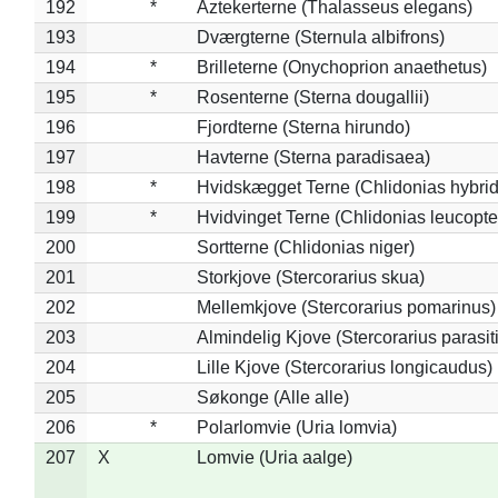
192
*
Aztekerterne (Thalasseus elegans)
193
Dværgterne (Sternula albifrons)
194
*
Brilleterne (Onychoprion anaethetus)
195
*
Rosenterne (Sterna dougallii)
196
Fjordterne (Sterna hirundo)
197
Havterne (Sterna paradisaea)
198
*
Hvidskægget Terne (Chlidonias hybrid
199
*
Hvidvinget Terne (Chlidonias leucopte
200
Sortterne (Chlidonias niger)
201
Storkjove (Stercorarius skua)
202
Mellemkjove (Stercorarius pomarinus)
203
Almindelig Kjove (Stercorarius parasit
204
Lille Kjove (Stercorarius longicaudus)
205
Søkonge (Alle alle)
206
*
Polarlomvie (Uria lomvia)
207
X
Lomvie (Uria aalge)