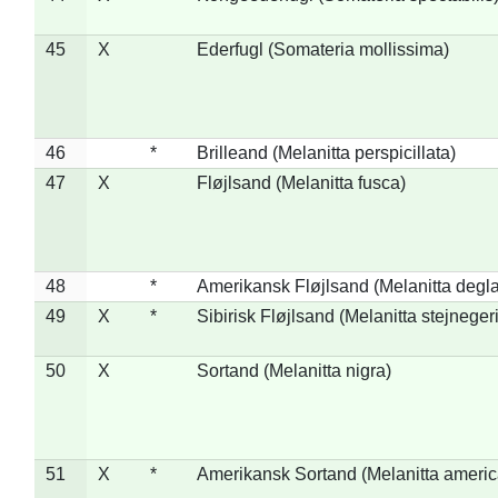
45
X
Ederfugl (Somateria mollissima)
46
*
Brilleand (Melanitta perspicillata)
47
X
Fløjlsand (Melanitta fusca)
48
*
Amerikansk Fløjlsand (Melanitta degla
49
X
*
Sibirisk Fløjlsand (Melanitta stejnegeri
50
X
Sortand (Melanitta nigra)
51
X
*
Amerikansk Sortand (Melanitta ameri