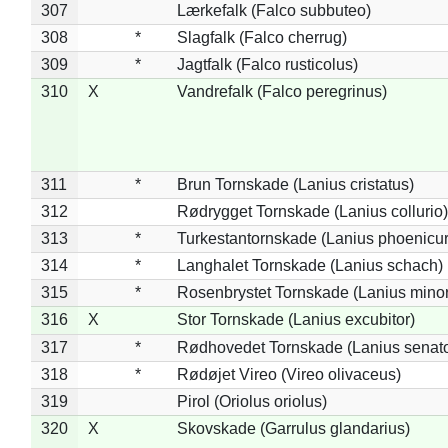
307
Lærkefalk (Falco subbuteo)
308
*
Slagfalk (Falco cherrug)
309
*
Jagtfalk (Falco rusticolus)
310
X
Vandrefalk (Falco peregrinus)
311
*
Brun Tornskade (Lanius cristatus)
312
Rødrygget Tornskade (Lanius collurio)
313
*
Turkestantornskade (Lanius phoenicur
314
*
Langhalet Tornskade (Lanius schach)
315
*
Rosenbrystet Tornskade (Lanius minor
316
X
Stor Tornskade (Lanius excubitor)
317
*
Rødhovedet Tornskade (Lanius senato
318
*
Rødøjet Vireo (Vireo olivaceus)
319
Pirol (Oriolus oriolus)
320
X
Skovskade (Garrulus glandarius)