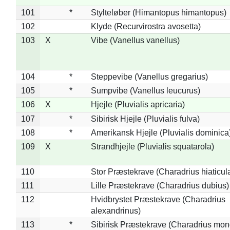
101
*
Stylteløber (Himantopus himantopus)
102
Klyde (Recurvirostra avosetta)
103
X
Vibe (Vanellus vanellus)
104
*
Steppevibe (Vanellus gregarius)
105
*
Sumpvibe (Vanellus leucurus)
106
X
Hjejle (Pluvialis apricaria)
107
*
Sibirisk Hjejle (Pluvialis fulva)
108
*
Amerikansk Hjejle (Pluvialis dominica
109
X
Strandhjejle (Pluvialis squatarola)
110
Stor Præstekrave (Charadrius hiaticul
111
Lille Præstekrave (Charadrius dubius)
112
Hvidbrystet Præstekrave (Charadrius
alexandrinus)
113
*
Sibirisk Præstekrave (Charadrius mon