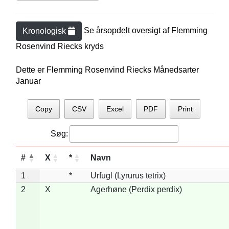
Se årsopdelt oversigt af
Flemming
Kronologisk
Rosenvind Rieck
s kryds
Dette er Flemming Rosenvind Riecks Månedsarter
Januar
Copy
CSV
Excel
PDF
Print
Søg:
#
X
*
Navn
1
*
Urfugl (Lyrurus tetrix)
2
X
Agerhøne (Perdix perdix)