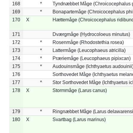
168
*
Tyndnæbbet Måge (Chroicocephalus 
169
*
Bonapartemåge (Chroicocephalus phil
170
X
Hættemåge (Chroicocephalus ridibun
171
Dværgmåge (Hydrocoloeus minutus)
172
*
Rosenmåge (Rhodostethia rosea)
173
*
Lattermåge (Leucophaeus atricilla)
174
*
Præriemåge (Leucophaeus pipixcan)
175
*
Audouinsmåge (Ichthyaetus audouinii
176
Sorthovedet Måge (Ichthyaetus melan
177
*
Stor Sorthovedet Måge (Ichthyaetus ic
178
X
Stormmåge (Larus canus)
179
*
Ringnæbbet Måge (Larus delawarensi
180
X
Svartbag (Larus marinus)