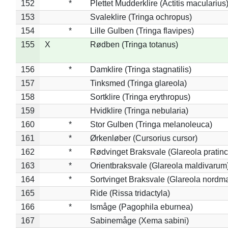
152
*
Plettet Mudderklire (Actitis macularius
153
Svaleklire (Tringa ochropus)
154
*
Lille Gulben (Tringa flavipes)
155
X
Rødben (Tringa totanus)
156
*
Damklire (Tringa stagnatilis)
157
Tinksmed (Tringa glareola)
158
Sortklire (Tringa erythropus)
159
Hvidklire (Tringa nebularia)
160
*
Stor Gulben (Tringa melanoleuca)
161
*
Ørkenløber (Cursorius cursor)
162
*
Rødvinget Braksvale (Glareola pratinc
163
*
Orientbraksvale (Glareola maldivarum
164
*
Sortvinget Braksvale (Glareola nordm
165
Ride (Rissa tridactyla)
166
*
Ismåge (Pagophila eburnea)
167
Sabinemåge (Xema sabini)