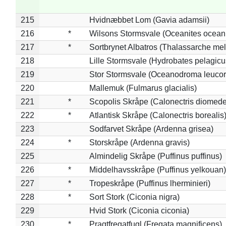
215
Hvidnæbbet Lom (Gavia adamsii)
216
*
Wilsons Stormsvale (Oceanites ocean
217
*
Sortbrynet Albatros (Thalassarche me
218
Lille Stormsvale (Hydrobates pelagicu
219
Stor Stormsvale (Oceanodroma leuco
220
Mallemuk (Fulmarus glacialis)
221
*
Scopolis Skråpe (Calonectris diomed
222
*
Atlantisk Skråpe (Calonectris borealis
223
Sodfarvet Skråpe (Ardenna grisea)
224
*
Storskråpe (Ardenna gravis)
225
Almindelig Skråpe (Puffinus puffinus)
226
*
Middelhavsskråpe (Puffinus yelkouan)
227
*
Tropeskråpe (Puffinus lherminieri)
228
*
Sort Stork (Ciconia nigra)
229
Hvid Stork (Ciconia ciconia)
230
*
Pragtfregatfugl (Fregata magnificens)