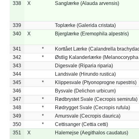
338
X
Sanglærke (Alauda arvensis)
339
Toplærke (Galerida cristata)
340
X
Bjerglærke (Eremophila alpestris)
341
*
Korttået Lærke (Calandrella brachydac
342
*
Østlig Kalanderlærke (Melanocorypha
343
Digesvale (Riparia riparia)
344
Landsvale (Hirundo rustica)
345
*
Klippesvale (Ptyonoprogne rupestris)
346
Bysvale (Delichon urbicum)
347
*
Rødbrystet Svale (Cecropis semirufa)
348
*
Rødrygget Svale (Cecropis rufula)
349
*
Amursvale (Cecropis daurica)
350
*
Cettisanger (Cettia cetti)
351
X
Halemejse (Aegithalos caudatus)