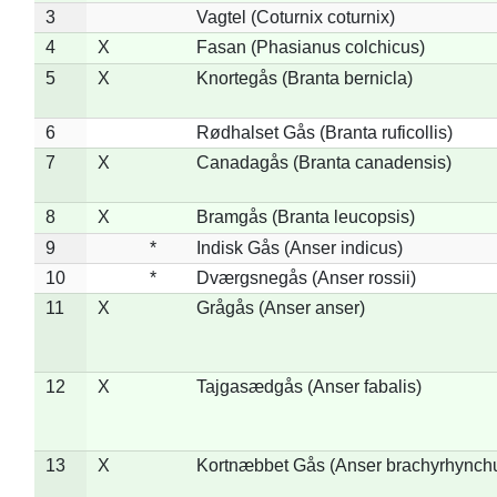
3
Vagtel (Coturnix coturnix)
4
X
Fasan (Phasianus colchicus)
5
X
Knortegås (Branta bernicla)
6
Rødhalset Gås (Branta ruficollis)
7
X
Canadagås (Branta canadensis)
8
X
Bramgås (Branta leucopsis)
9
*
Indisk Gås (Anser indicus)
10
*
Dværgsnegås (Anser rossii)
11
X
Grågås (Anser anser)
12
X
Tajgasædgås (Anser fabalis)
13
X
Kortnæbbet Gås (Anser brachyrhynch