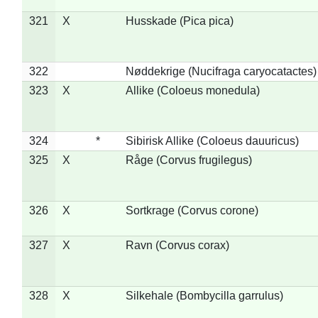
321
X
Husskade (Pica pica)
322
Nøddekrige (Nucifraga caryocatactes)
323
X
Allike (Coloeus monedula)
324
*
Sibirisk Allike (Coloeus dauuricus)
325
X
Råge (Corvus frugilegus)
326
X
Sortkrage (Corvus corone)
327
X
Ravn (Corvus corax)
328
X
Silkehale (Bombycilla garrulus)