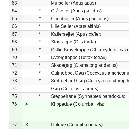
63
Mursejler (Apus apus)
64
*
Gråsejler (Apus pallidus)
65
*
Orientsejler (Apus pacificus)
66
*
Lille Sejler (Apus affinis)
67
*
Kaffersejler (Apus caffer)
68
*
Stortrappe (Otis tarda)
69
*
Østlig Kravetrappe (Chlamydotis macq
70
*
Dværgtrappe (Tetrax tetrax)
71
*
Skadegøg (Clamator glandarius)
72
*
Gulnæbbet Gøg (Coccyzus americanu
73
*
Sortnæbbet Gøg (Coccyzus erythropt
74
Gøg (Cuculus canorus)
75
*
Steppehøne (Syrrhaptes paradoxus)
76
X
Klippedue (Columba livia)
77
X
Huldue (Columba oenas)