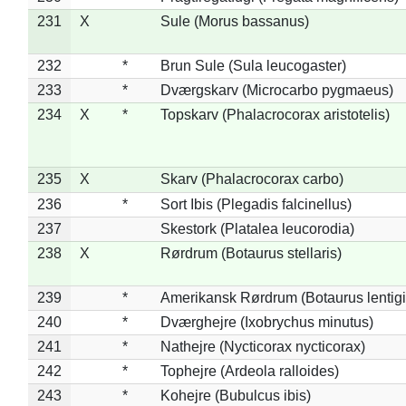
231
X
Sule (Morus bassanus)
232
*
Brun Sule (Sula leucogaster)
233
*
Dværgskarv (Microcarbo pygmaeus)
234
X
*
Topskarv (Phalacrocorax aristotelis)
235
X
Skarv (Phalacrocorax carbo)
236
*
Sort Ibis (Plegadis falcinellus)
237
Skestork (Platalea leucorodia)
238
X
Rørdrum (Botaurus stellaris)
239
*
Amerikansk Rørdrum (Botaurus lentig
240
*
Dværghejre (Ixobrychus minutus)
241
*
Nathejre (Nycticorax nycticorax)
242
*
Tophejre (Ardeola ralloides)
243
*
Kohejre (Bubulcus ibis)