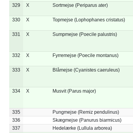
329
X
Sortmejse (Periparus ater)
330
X
Topmejse (Lophophanes cristatus)
331
X
Sumpmejse (Poecile palustris)
332
X
Fyrremejse (Poecile montanus)
333
X
Blåmejse (Cyanistes caeruleus)
334
X
Musvit (Parus major)
335
Pungmejse (Remiz pendulinus)
336
Skægmejse (Panurus biarmicus)
337
Hedelærke (Lullula arborea)