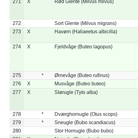
271
X
Rød Glente (Milvus milvus)
272
Sort Glente (Milvus migrans)
273
X
Havørn (Haliaeetus albicilla)
274
X
Fjeldvåge (Buteo lagopus)
275
*
Ørnevåge (Buteo rufinus)
276
X
Musvåge (Buteo buteo)
277
X
Slørugle (Tyto alba)
278
*
Dværghornugle (Otus scops)
279
*
Sneugle (Bubo scandiacus)
280
Stor Hornugle (Bubo bubo)