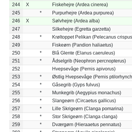
244
X
Fiskehejre (Ardea cinerea)
245
*
Purpurhejre (Ardea purpurea)
246
X
Sølvhejre (Ardea alba)
247
Silkehejre (Egretta garzetta)
248
*
Krøltoppet Pelikan (Pelecanus crispus
249
Fiskeørn (Pandion haliaetus)
250
*
Blå Glente (Elanus caeruleus)
251
*
Ådselgrib (Neophron percnopterus)
252
Hvepsevåge (Pernis apivorus)
253
*
Østlig Hvepsevåge (Pernis ptilorhync
254
*
Gåsegrib (Gyps fulvus)
255
*
Munkegrib (Aegypius monachus)
256
*
Slangeørn (Circaetus gallicus)
257
*
Lille Skrigeørn (Clanga pomarina)
258
*
Stor Skrigeørn (Clanga clanga)
259
*
Dværgørn (Hieraaetus pennatus)