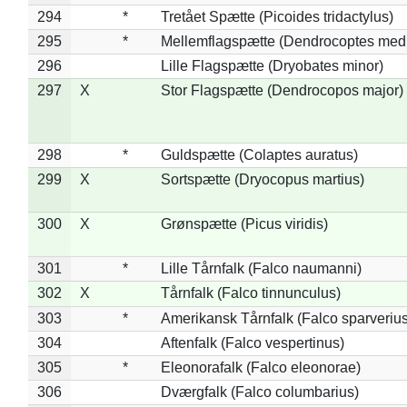
294
*
Tretået Spætte (Picoides tridactylus)
295
*
Mellemflagspætte (Dendrocoptes med
296
Lille Flagspætte (Dryobates minor)
297
X
Stor Flagspætte (Dendrocopos major)
298
*
Guldspætte (Colaptes auratus)
299
X
Sortspætte (Dryocopus martius)
300
X
Grønspætte (Picus viridis)
301
*
Lille Tårnfalk (Falco naumanni)
302
X
Tårnfalk (Falco tinnunculus)
303
*
Amerikansk Tårnfalk (Falco sparverius
304
Aftenfalk (Falco vespertinus)
305
*
Eleonorafalk (Falco eleonorae)
306
Dværgfalk (Falco columbarius)