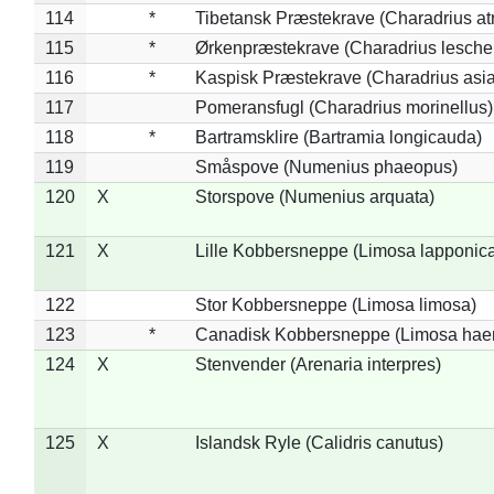
114
*
Tibetansk Præstekrave (Charadrius atr
115
*
Ørkenpræstekrave (Charadrius leschen
116
*
Kaspisk Præstekrave (Charadrius asia
117
Pomeransfugl (Charadrius morinellus)
118
*
Bartramsklire (Bartramia longicauda)
119
Småspove (Numenius phaeopus)
120
X
Storspove (Numenius arquata)
121
X
Lille Kobbersneppe (Limosa lapponic
122
Stor Kobbersneppe (Limosa limosa)
123
*
Canadisk Kobbersneppe (Limosa hae
124
X
Stenvender (Arenaria interpres)
125
X
Islandsk Ryle (Calidris canutus)