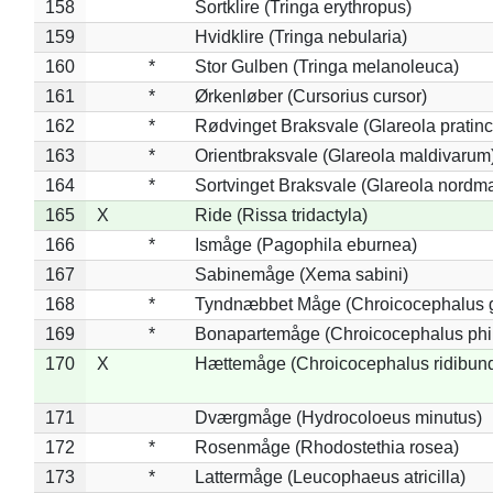
158
Sortklire (Tringa erythropus)
159
Hvidklire (Tringa nebularia)
160
*
Stor Gulben (Tringa melanoleuca)
161
*
Ørkenløber (Cursorius cursor)
162
*
Rødvinget Braksvale (Glareola pratinc
163
*
Orientbraksvale (Glareola maldivarum
164
*
Sortvinget Braksvale (Glareola nordm
165
X
Ride (Rissa tridactyla)
166
*
Ismåge (Pagophila eburnea)
167
Sabinemåge (Xema sabini)
168
*
Tyndnæbbet Måge (Chroicocephalus 
169
*
Bonapartemåge (Chroicocephalus phil
170
X
Hættemåge (Chroicocephalus ridibun
171
Dværgmåge (Hydrocoloeus minutus)
172
*
Rosenmåge (Rhodostethia rosea)
173
*
Lattermåge (Leucophaeus atricilla)