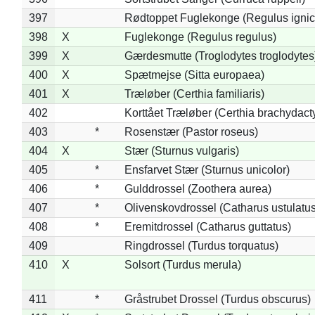
397
Rødtoppet Fuglekonge (Regulus ignica
398
X
Fuglekonge (Regulus regulus)
399
X
Gærdesmutte (Troglodytes troglodytes
400
X
Spætmejse (Sitta europaea)
401
X
Træløber (Certhia familiaris)
402
Korttået Træløber (Certhia brachydact
403
*
Rosenstær (Pastor roseus)
404
X
Stær (Sturnus vulgaris)
405
*
Ensfarvet Stær (Sturnus unicolor)
406
*
Gulddrossel (Zoothera aurea)
407
*
Olivenskovdrossel (Catharus ustulatus
408
*
Eremitdrossel (Catharus guttatus)
409
Ringdrossel (Turdus torquatus)
410
X
Solsort (Turdus merula)
411
*
Gråstrubet Drossel (Turdus obscurus)