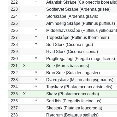
222
*
Atlantisk Skråpe (Calonectris borealis
223
Sodfarvet Skråpe (Ardenna grisea)
224
*
Storskråpe (Ardenna gravis)
225
Almindelig Skråpe (Puffinus puffinus)
226
*
Middelhavsskråpe (Puffinus yelkouan)
227
*
Tropeskråpe (Puffinus lherminieri)
228
*
Sort Stork (Ciconia nigra)
229
Hvid Stork (Ciconia ciconia)
230
*
Pragtfregatfugl (Fregata magnificens)
231
X
Sule (Morus bassanus)
232
*
Brun Sule (Sula leucogaster)
233
*
Dværgskarv (Microcarbo pygmaeus)
234
*
Topskarv (Phalacrocorax aristotelis)
235
X
Skarv (Phalacrocorax carbo)
236
*
Sort Ibis (Plegadis falcinellus)
237
Skestork (Platalea leucorodia)
238
Rørdrum (Botaurus stellaris)