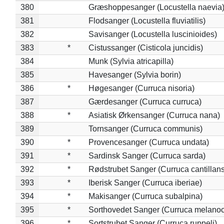
380
Græshoppesanger (Locustella naevia
381
Flodsanger (Locustella fluviatilis)
382
Savisanger (Locustella luscinioides)
383
*
Cistussanger (Cisticola juncidis)
384
Munk (Sylvia atricapilla)
385
Havesanger (Sylvia borin)
386
*
Høgesanger (Curruca nisoria)
387
Gærdesanger (Curruca curruca)
388
*
Asiatisk Ørkensanger (Curruca nana)
389
Tornsanger (Curruca communis)
390
*
Provencesanger (Curruca undata)
391
*
Sardinsk Sanger (Curruca sarda)
392
*
Rødstrubet Sanger (Curruca cantillans
393
*
Iberisk Sanger (Curruca iberiae)
394
*
Makisanger (Curruca subalpina)
395
*
Sorthovedet Sanger (Curruca melano
396
*
Sortstrubet Sanger (Curruca ruppeli)