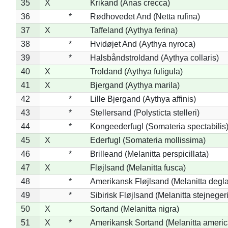
35
X
Krikand (Anas crecca)
36
*
Rødhovedet And (Netta rufina)
37
X
Taffeland (Aythya ferina)
38
*
Hvidøjet And (Aythya nyroca)
39
*
Halsbåndstroldand (Aythya collaris)
40
X
Troldand (Aythya fuligula)
41
X
Bjergand (Aythya marila)
42
*
Lille Bjergand (Aythya affinis)
43
*
Stellersand (Polysticta stelleri)
44
*
Kongeederfugl (Somateria spectabilis
45
X
Ederfugl (Somateria mollissima)
46
*
Brilleand (Melanitta perspicillata)
47
X
Fløjlsand (Melanitta fusca)
48
*
Amerikansk Fløjlsand (Melanitta degla
49
*
Sibirisk Fløjlsand (Melanitta stejnegeri
50
X
Sortand (Melanitta nigra)
51
X
*
Amerikansk Sortand (Melanitta ameri