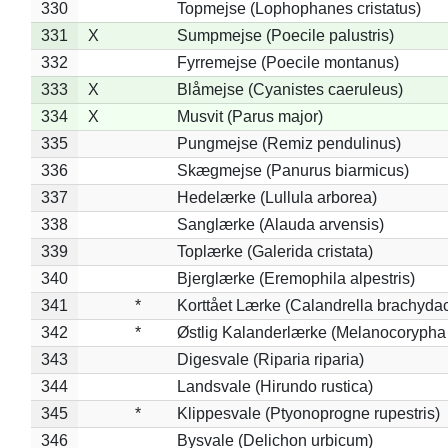
330
Topmejse (Lophophanes cristatus)
331
X
Sumpmejse (Poecile palustris)
332
Fyrremejse (Poecile montanus)
333
X
Blåmejse (Cyanistes caeruleus)
334
X
Musvit (Parus major)
335
Pungmejse (Remiz pendulinus)
336
Skægmejse (Panurus biarmicus)
337
Hedelærke (Lullula arborea)
338
Sanglærke (Alauda arvensis)
339
Toplærke (Galerida cristata)
340
Bjerglærke (Eremophila alpestris)
341
*
Korttået Lærke (Calandrella brachydac
342
*
Østlig Kalanderlærke (Melanocorypha
343
Digesvale (Riparia riparia)
344
Landsvale (Hirundo rustica)
345
*
Klippesvale (Ptyonoprogne rupestris)
346
Bysvale (Delichon urbicum)