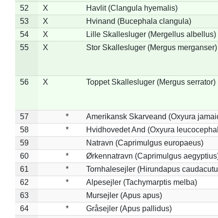
52
X
Havlit (Clangula hyemalis)
53
X
Hvinand (Bucephala clangula)
54
X
Lille Skallesluger (Mergellus albellus)
55
X
Stor Skallesluger (Mergus merganser)
56
X
Toppet Skallesluger (Mergus serrator)
57
*
Amerikansk Skarveand (Oxyura jamai
58
*
Hvidhovedet And (Oxyura leucocepha
59
Natravn (Caprimulgus europaeus)
60
*
Ørkennatravn (Caprimulgus aegyptius
61
*
Tornhalesejler (Hirundapus caudacutu
62
*
Alpesejler (Tachymarptis melba)
63
Mursejler (Apus apus)
64
*
Gråsejler (Apus pallidus)