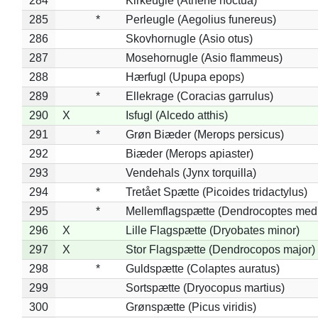
284
Kirkeugle (Athene noctua)
285
*
Perleugle (Aegolius funereus)
286
Skovhornugle (Asio otus)
287
Mosehornugle (Asio flammeus)
288
Hærfugl (Upupa epops)
289
*
Ellekrage (Coracias garrulus)
290
X
Isfugl (Alcedo atthis)
291
*
Grøn Biæder (Merops persicus)
292
Biæder (Merops apiaster)
293
Vendehals (Jynx torquilla)
294
*
Tretået Spætte (Picoides tridactylus)
295
*
Mellemflagspætte (Dendrocoptes med
296
X
Lille Flagspætte (Dryobates minor)
297
X
Stor Flagspætte (Dendrocopos major)
298
*
Guldspætte (Colaptes auratus)
299
Sortspætte (Dryocopus martius)
300
Grønspætte (Picus viridis)