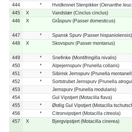
444
*
Hvidkronet Stenpikker (Oenanthe leu
445
X
Vandstær (Cinclus cinclus)
446
X
Gråspurv (Passer domesticus)
447
*
Spansk Spurv (Passer hispaniolensis)
448
X
Skovspurv (Passer montanus)
449
*
Snefinke (Montifringilla nivalis)
450
*
Alpejernspurv (Prunella collaris)
451
*
Sibirisk Jernspurv (Prunella montanell
452
*
Sortstrubet Jernspurv (Prunella atrogul
453
Jernspurv (Prunella modularis)
454
Gul Vipstjert (Motacilla flava)
455
*
Østlig Gul Vipstjert (Motacilla tschuts
456
*
Citronvipstjert (Motacilla citreola)
457
X
Bjergvipstjert (Motacilla cinerea)