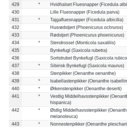
429
*
Hvidhalset Fluesnapper (Ficedula albic
430
Lille Fluesnapper (Ficedula parva)
431
*
Tajgafluesnapper (Ficedula albicilla)
432
Husrødstjert (Phoenicurus ochruros)
433
Rødstjert (Phoenicurus phoenicurus)
434
*
Stendrossel (Monticola saxatilis)
435
Bynkefugl (Saxicola rubetra)
436
Sortstrubet Bynkefugl (Saxicola rubico
437
*
Sibirisk Bynkefugl (Saxicola maurus)
438
Stenpikker (Oenanthe oenanthe)
439
*
Isabellastenpikker (Oenanthe isabelli
440
*
Ørkenstenpikker (Oenanthe deserti)
441
*
Vestlig Middelhavsstenpikker (Oenant
hispanica)
442
*
Østlig Middelhavsstenpikker (Oenant
melanoleuca)
443
*
Nonnestenpikker (Oenanthe pleschan