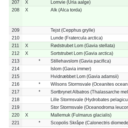
207
X
Lomvie (Uria aalge)
208
X
Alk (Alca torda)
209
Tejst (Cepphus grylle)
210
Lunde (Fratercula arctica)
211
X
Rødstrubet Lom (Gavia stellata)
212
X
Sortstrubet Lom (Gavia arctica)
213
*
Stillehavslom (Gavia pacifica)
214
Islom (Gavia immer)
215
Hvidnæbbet Lom (Gavia adamsii)
216
*
Wilsons Stormsvale (Oceanites ocean
217
*
Sortbrynet Albatros (Thalassarche me
218
Lille Stormsvale (Hydrobates pelagicu
219
Stor Stormsvale (Oceanodroma leuco
220
X
Mallemuk (Fulmarus glacialis)
221
*
Scopolis Skråpe (Calonectris diomed