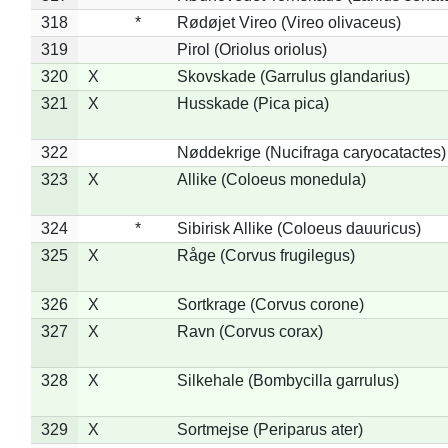
318
*
Rødøjet Vireo (Vireo olivaceus)
319
Pirol (Oriolus oriolus)
320
X
Skovskade (Garrulus glandarius)
321
X
Husskade (Pica pica)
322
Nøddekrige (Nucifraga caryocatactes)
323
X
Allike (Coloeus monedula)
324
*
Sibirisk Allike (Coloeus dauuricus)
325
X
Råge (Corvus frugilegus)
326
X
Sortkrage (Corvus corone)
327
X
Ravn (Corvus corax)
328
X
Silkehale (Bombycilla garrulus)
329
X
Sortmejse (Periparus ater)