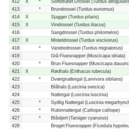
412
X
*
Sortstrubet Drossel (Turdus atrogularis
413
*
Brundrossel (Turdus eunomus)
414
X
Sjagger (Turdus pilaris)
415
X
Vindrossel (Turdus iliacus)
416
Sangdrossel (Turdus philomelos)
417
X
Misteldrossel (Turdus viscivorus)
418
*
Vandredrossel (Turdus migratorius)
419
Grå Fluesnapper (Muscicapa striata)
420
*
Brun Fluesnapper (Muscicapa dauuric
421
X
Rødhals (Erithacus rubecula)
422
*
Dværgnattergal (Larvivora sibilans)
423
Blåhals (Luscinia svecica)
424
Nattergal (Luscinia luscinia)
425
*
Sydlig Nattergal (Luscinia megarhync
426
*
Rubinnattergal (Calliope calliope)
427
*
Blåstjert (Tarsiger cyanurus)
428
Broget Fluesnapper (Ficedula hypole