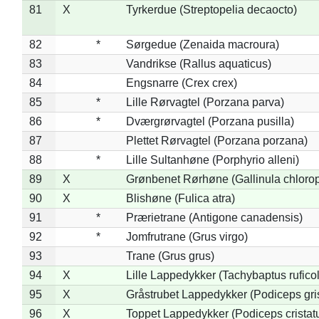
81
X
Tyrkerdue (Streptopelia decaocto)
82
*
Sørgedue (Zenaida macroura)
83
Vandrikse (Rallus aquaticus)
84
Engsnarre (Crex crex)
85
*
Lille Rørvagtel (Porzana parva)
86
*
Dværgrørvagtel (Porzana pusilla)
87
Plettet Rørvagtel (Porzana porzana)
88
*
Lille Sultanhøne (Porphyrio alleni)
89
X
Grønbenet Rørhøne (Gallinula chloro
90
X
Blishøne (Fulica atra)
91
*
Prærietrane (Antigone canadensis)
92
*
Jomfrutrane (Grus virgo)
93
Trane (Grus grus)
94
X
Lille Lappedykker (Tachybaptus ruficol
95
X
Gråstrubet Lappedykker (Podiceps gr
96
X
Toppet Lappedykker (Podiceps cristat