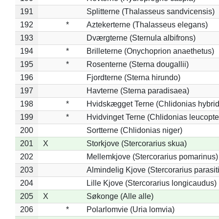
191
Splitterne (Thalasseus sandvicensis)
192
*
Aztekerterne (Thalasseus elegans)
193
Dværgterne (Sternula albifrons)
194
*
Brilleterne (Onychoprion anaethetus)
195
*
Rosenterne (Sterna dougallii)
196
Fjordterne (Sterna hirundo)
197
Havterne (Sterna paradisaea)
198
*
Hvidskægget Terne (Chlidonias hybrid
199
*
Hvidvinget Terne (Chlidonias leucopte
200
Sortterne (Chlidonias niger)
201
X
Storkjove (Stercorarius skua)
202
Mellemkjove (Stercorarius pomarinus)
203
Almindelig Kjove (Stercorarius parasit
204
Lille Kjove (Stercorarius longicaudus)
205
X
Søkonge (Alle alle)
206
*
Polarlomvie (Uria lomvia)