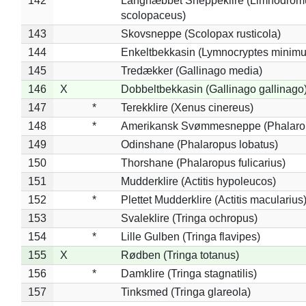
142
*
Langnæbbet Sneppeklire (Limnodrom
scolopaceus)
143
Skovsneppe (Scolopax rusticola)
144
Enkeltbekkasin (Lymnocryptes minimu
145
Tredækker (Gallinago media)
146
X
Dobbeltbekkasin (Gallinago gallinago
147
*
Terekklire (Xenus cinereus)
148
*
Amerikansk Svømmesneppe (Phalaropu
149
Odinshane (Phalaropus lobatus)
150
Thorshane (Phalaropus fulicarius)
151
Mudderklire (Actitis hypoleucos)
152
*
Plettet Mudderklire (Actitis macularius
153
Svaleklire (Tringa ochropus)
154
*
Lille Gulben (Tringa flavipes)
155
X
Rødben (Tringa totanus)
156
*
Damklire (Tringa stagnatilis)
157
Tinksmed (Tringa glareola)