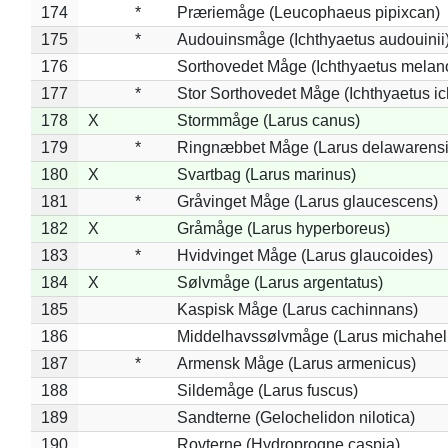
174
*
Præriemåge (Leucophaeus pipixcan)
175
*
Audouinsmåge (Ichthyaetus audouinii
176
Sorthovedet Måge (Ichthyaetus melan
177
*
Stor Sorthovedet Måge (Ichthyaetus ic
178
X
Stormmåge (Larus canus)
179
*
Ringnæbbet Måge (Larus delawarensi
180
X
Svartbag (Larus marinus)
181
*
Gråvinget Måge (Larus glaucescens)
182
X
Gråmåge (Larus hyperboreus)
183
*
Hvidvinget Måge (Larus glaucoides)
184
X
Sølvmåge (Larus argentatus)
185
Kaspisk Måge (Larus cachinnans)
186
Middelhavssølvmåge (Larus michahell
187
*
Armensk Måge (Larus armenicus)
188
Sildemåge (Larus fuscus)
189
Sandterne (Gelochelidon nilotica)
190
Rovterne (Hydroprogne caspia)