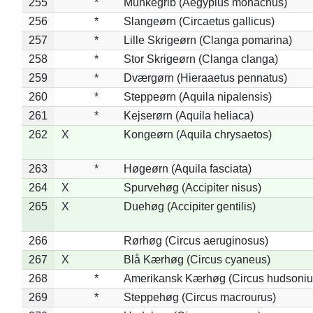
255
*
Munkegrib (Aegypius monachus)
256
*
Slangeørn (Circaetus gallicus)
257
*
Lille Skrigeørn (Clanga pomarina)
258
*
Stor Skrigeørn (Clanga clanga)
259
*
Dværgørn (Hieraaetus pennatus)
260
*
Steppeørn (Aquila nipalensis)
261
*
Kejserørn (Aquila heliaca)
262
X
Kongeørn (Aquila chrysaetos)
263
*
Høgeørn (Aquila fasciata)
264
X
Spurvehøg (Accipiter nisus)
265
X
Duehøg (Accipiter gentilis)
266
Rørhøg (Circus aeruginosus)
267
X
Blå Kærhøg (Circus cyaneus)
268
*
Amerikansk Kærhøg (Circus hudsoniu
269
*
Steppehøg (Circus macrourus)