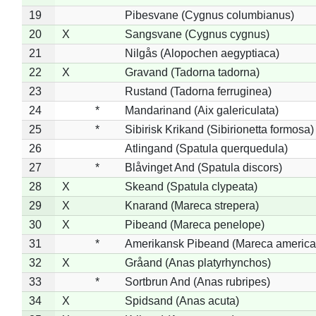
19
Pibesvane (Cygnus columbianus)
20
X
Sangsvane (Cygnus cygnus)
21
Nilgås (Alopochen aegyptiaca)
22
X
Gravand (Tadorna tadorna)
23
Rustand (Tadorna ferruginea)
24
*
Mandarinand (Aix galericulata)
25
*
Sibirisk Krikand (Sibirionetta formosa)
26
Atlingand (Spatula querquedula)
27
*
Blåvinget And (Spatula discors)
28
X
Skeand (Spatula clypeata)
29
X
Knarand (Mareca strepera)
30
X
Pibeand (Mareca penelope)
31
*
Amerikansk Pibeand (Mareca america
32
X
Gråand (Anas platyrhynchos)
33
*
Sortbrun And (Anas rubripes)
34
X
Spidsand (Anas acuta)