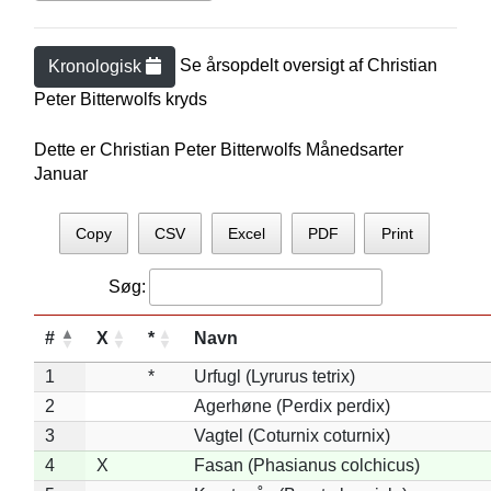
Se årsopdelt oversigt af
Christian
Kronologisk
Peter Bitterwolf
s kryds
Dette er Christian Peter Bitterwolfs Månedsarter
Januar
Copy
CSV
Excel
PDF
Print
Søg:
#
X
*
Navn
1
*
Urfugl (Lyrurus tetrix)
2
Agerhøne (Perdix perdix)
3
Vagtel (Coturnix coturnix)
4
X
Fasan (Phasianus colchicus)