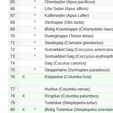
65
*
Orientsejler (Apus pacificus)
66
*
Lille Sejler (Apus affinis)
67
*
Kaffersejler (Apus caffer)
68
*
Stortrappe (Otis tarda)
69
*
Østlig Kravetrappe (Chlamydotis macq
70
*
Dværgtrappe (Tetrax tetrax)
71
*
Skadegøg (Clamator glandarius)
72
*
Gulnæbbet Gøg (Coccyzus americanu
73
*
Sortnæbbet Gøg (Coccyzus erythropt
74
Gøg (Cuculus canorus)
75
*
Steppehøne (Syrrhaptes paradoxus)
76
X
Klippedue (Columba livia)
77
Huldue (Columba oenas)
78
X
Ringdue (Columba palumbus)
79
Turteldue (Streptopelia turtur)
80
X
*
Østlig Turteldue (Streptopelia orientali