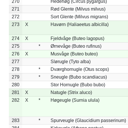
270
Hedehøg (Circus pygargus)
271
Rød Glente (Milvus milvus)
272
Sort Glente (Milvus migrans)
273
X
Havørn (Haliaeetus albicilla)
274
X
Fjeldvåge (Buteo lagopus)
275
*
Ørnevåge (Buteo rufinus)
276
X
Musvåge (Buteo buteo)
277
Slørugle (Tyto alba)
278
*
Dværghornugle (Otus scops)
279
*
Sneugle (Bubo scandiacus)
280
Stor Hornugle (Bubo bubo)
281
X
Natugle (Strix aluco)
282
X
*
Høgeugle (Surnia ulula)
283
*
Spurveugle (Glaucidium passerinum)