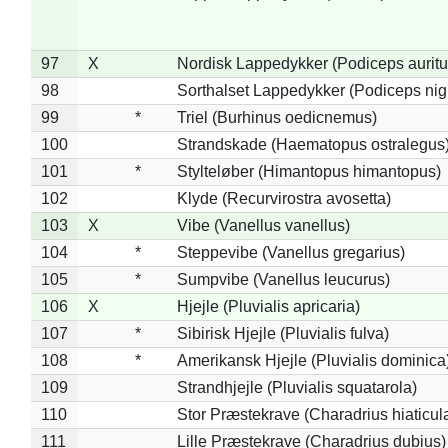
97
X
Nordisk Lappedykker (Podiceps auritu
98
Sorthalset Lappedykker (Podiceps nigri
99
*
Triel (Burhinus oedicnemus)
100
Strandskade (Haematopus ostralegus
101
*
Stylteløber (Himantopus himantopus)
102
Klyde (Recurvirostra avosetta)
103
X
Vibe (Vanellus vanellus)
104
*
Steppevibe (Vanellus gregarius)
105
*
Sumpvibe (Vanellus leucurus)
106
X
Hjejle (Pluvialis apricaria)
107
*
Sibirisk Hjejle (Pluvialis fulva)
108
*
Amerikansk Hjejle (Pluvialis dominica
109
Strandhjejle (Pluvialis squatarola)
110
Stor Præstekrave (Charadrius hiaticul
111
Lille Præstekrave (Charadrius dubius)