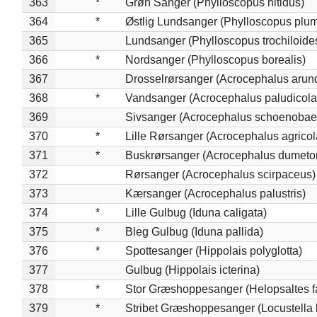
363
*
Grøn Sanger (Phylloscopus nitidus)
364
*
Østlig Lundsanger (Phylloscopus plum
365
Lundsanger (Phylloscopus trochiloide
366
*
Nordsanger (Phylloscopus borealis)
367
Drosselrørsanger (Acrocephalus arun
368
*
Vandsanger (Acrocephalus paludicola
369
Sivsanger (Acrocephalus schoenobae
370
*
Lille Rørsanger (Acrocephalus agricol
371
*
Buskrørsanger (Acrocephalus dumeto
372
Rørsanger (Acrocephalus scirpaceus)
373
Kærsanger (Acrocephalus palustris)
374
*
Lille Gulbug (Iduna caligata)
375
*
Bleg Gulbug (Iduna pallida)
376
*
Spottesanger (Hippolais polyglotta)
377
Gulbug (Hippolais icterina)
378
*
Stor Græshoppesanger (Helopsaltes fa
379
*
Stribet Græshoppesanger (Locustella 