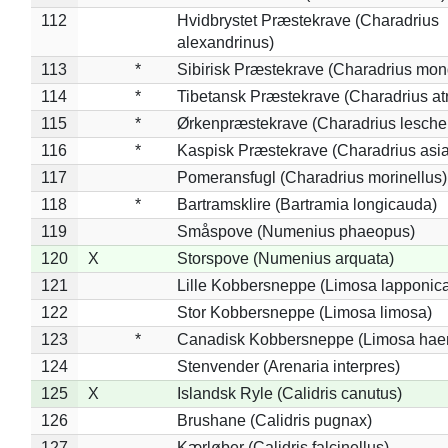
112
Hvidbrystet Præstekrave (Charadrius
alexandrinus)
113
*
Sibirisk Præstekrave (Charadrius mon
114
*
Tibetansk Præstekrave (Charadrius atr
115
*
Ørkenpræstekrave (Charadrius leschen
116
*
Kaspisk Præstekrave (Charadrius asia
117
Pomeransfugl (Charadrius morinellus)
118
*
Bartramsklire (Bartramia longicauda)
119
Småspove (Numenius phaeopus)
120
X
Storspove (Numenius arquata)
121
Lille Kobbersneppe (Limosa lapponic
122
Stor Kobbersneppe (Limosa limosa)
123
*
Canadisk Kobbersneppe (Limosa hae
124
Stenvender (Arenaria interpres)
125
X
Islandsk Ryle (Calidris canutus)
126
Brushane (Calidris pugnax)
127
Kærløber (Calidris falcinellus)