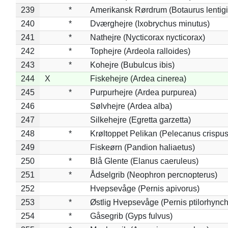
239
*
Amerikansk Rørdrum (Botaurus lentig
240
*
Dværghejre (Ixobrychus minutus)
241
*
Nathejre (Nycticorax nycticorax)
242
*
Tophejre (Ardeola ralloides)
243
*
Kohejre (Bubulcus ibis)
244
X
Fiskehejre (Ardea cinerea)
245
*
Purpurhejre (Ardea purpurea)
246
Sølvhejre (Ardea alba)
247
Silkehejre (Egretta garzetta)
248
*
Krøltoppet Pelikan (Pelecanus crispus
249
Fiskeørn (Pandion haliaetus)
250
*
Blå Glente (Elanus caeruleus)
251
*
Ådselgrib (Neophron percnopterus)
252
Hvepsevåge (Pernis apivorus)
253
*
Østlig Hvepsevåge (Pernis ptilorhync
254
*
Gåsegrib (Gyps fulvus)