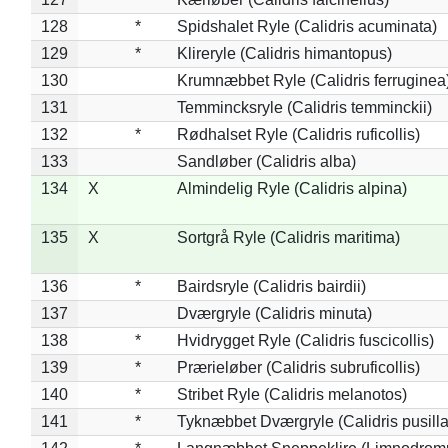
128
*
Spidshalet Ryle (Calidris acuminata)
129
*
Klireryle (Calidris himantopus)
130
Krumnæbbet Ryle (Calidris ferruginea
131
Temmincksryle (Calidris temminckii)
132
*
Rødhalset Ryle (Calidris ruficollis)
133
Sandløber (Calidris alba)
134
X
Almindelig Ryle (Calidris alpina)
135
X
Sortgrå Ryle (Calidris maritima)
136
*
Bairdsryle (Calidris bairdii)
137
Dværgryle (Calidris minuta)
138
*
Hvidrygget Ryle (Calidris fuscicollis)
139
*
Prærieløber (Calidris subruficollis)
140
*
Stribet Ryle (Calidris melanotos)
141
*
Tyknæbbet Dværgryle (Calidris pusilla