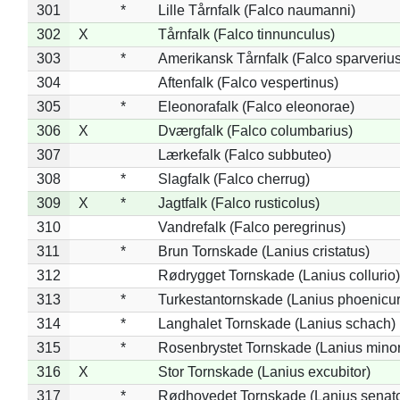
301
*
Lille Tårnfalk (Falco naumanni)
302
X
Tårnfalk (Falco tinnunculus)
303
*
Amerikansk Tårnfalk (Falco sparverius
304
Aftenfalk (Falco vespertinus)
305
*
Eleonorafalk (Falco eleonorae)
306
X
Dværgfalk (Falco columbarius)
307
Lærkefalk (Falco subbuteo)
308
*
Slagfalk (Falco cherrug)
309
X
*
Jagtfalk (Falco rusticolus)
310
Vandrefalk (Falco peregrinus)
311
*
Brun Tornskade (Lanius cristatus)
312
Rødrygget Tornskade (Lanius collurio)
313
*
Turkestantornskade (Lanius phoenicur
314
*
Langhalet Tornskade (Lanius schach)
315
*
Rosenbrystet Tornskade (Lanius minor
316
X
Stor Tornskade (Lanius excubitor)
317
*
Rødhovedet Tornskade (Lanius senato