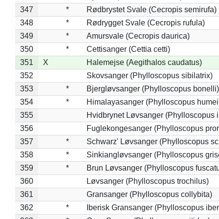
347
*
Rødbrystet Svale (Cecropis semirufa)
348
*
Rødrygget Svale (Cecropis rufula)
349
*
Amursvale (Cecropis daurica)
350
*
Cettisanger (Cettia cetti)
351
X
Halemejse (Aegithalos caudatus)
352
Skovsanger (Phylloscopus sibilatrix)
353
*
Bjergløvsanger (Phylloscopus bonelli)
354
*
Himalayasanger (Phylloscopus humei
355
Hvidbrynet Løvsanger (Phylloscopus i
356
Fuglekongesanger (Phylloscopus pror
357
*
Schwarz' Løvsanger (Phylloscopus sc
358
*
Sinkiangløvsanger (Phylloscopus gris
359
*
Brun Løvsanger (Phylloscopus fuscat
360
Løvsanger (Phylloscopus trochilus)
361
Gransanger (Phylloscopus collybita)
362
*
Iberisk Gransanger (Phylloscopus iber