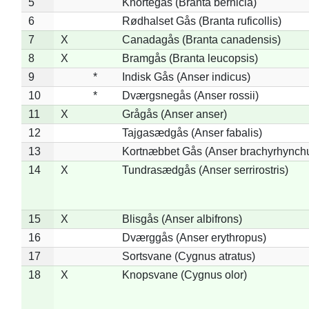
5
Knortegås (Branta bernicla)
6
Rødhalset Gås (Branta ruficollis)
7
X
Canadagås (Branta canadensis)
8
X
Bramgås (Branta leucopsis)
9
*
Indisk Gås (Anser indicus)
10
*
Dværgsnegås (Anser rossii)
11
X
Grågås (Anser anser)
12
Tajgasædgås (Anser fabalis)
13
Kortnæbbet Gås (Anser brachyrhynch
14
X
Tundrasædgås (Anser serrirostris)
15
X
Blisgås (Anser albifrons)
16
Dværggås (Anser erythropus)
17
Sortsvane (Cygnus atratus)
18
X
Knopsvane (Cygnus olor)