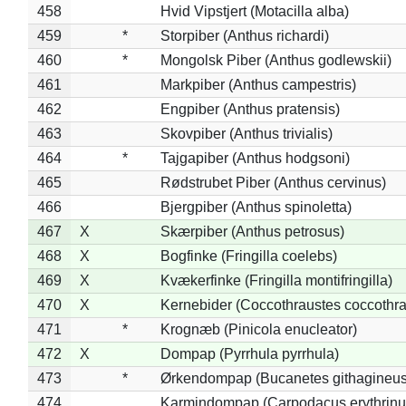
458
Hvid Vipstjert (Motacilla alba)
459
*
Storpiber (Anthus richardi)
460
*
Mongolsk Piber (Anthus godlewskii)
461
Markpiber (Anthus campestris)
462
Engpiber (Anthus pratensis)
463
Skovpiber (Anthus trivialis)
464
*
Tajgapiber (Anthus hodgsoni)
465
Rødstrubet Piber (Anthus cervinus)
466
Bjergpiber (Anthus spinoletta)
467
X
Skærpiber (Anthus petrosus)
468
X
Bogfinke (Fringilla coelebs)
469
X
Kvækerfinke (Fringilla montifringilla)
470
X
Kernebider (Coccothraustes coccothra
471
*
Krognæb (Pinicola enucleator)
472
X
Dompap (Pyrrhula pyrrhula)
473
*
Ørkendompap (Bucanetes githagineus
474
Karmindompap (Carpodacus erythrinu