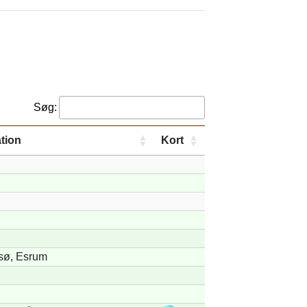
Søg:
tion
Kort
sø, Esrum