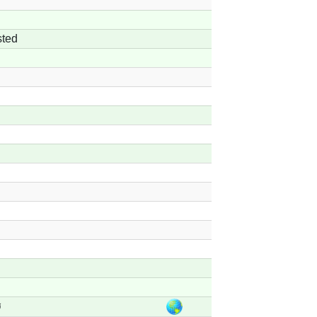
ted
ø