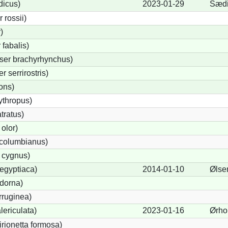
dicus)
2023-01-29
Sædi
rossii)
)
fabalis)
ser brachyrhynchus)
serrirostris)
ons)
ythropus)
tratus)
olor)
columbianus)
 cygnus)
egyptiaca)
2014-01-10
Ølse
dorna)
rruginea)
ericulata)
2023-01-16
Ørho
irionetta formosa)