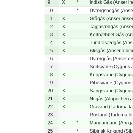
9
X
*
Indisk Gås (Anser in
10
*
Dværgsnegås (Anser 
11
X
Grågås (Anser anser
12
X
Tajgasædgås (Anser 
13
X
Kortnæbbet Gås (An
14
X
Tundrasædgås (Anser 
15
X
Blisgås (Anser albifr
16
Dværggås (Anser er
17
Sortsvane (Cygnus a
18
X
Knopsvane (Cygnus 
19
Pibesvane (Cygnus 
20
X
Sangsvane (Cygnus
21
X
Nilgås (Alopochen a
22
X
Gravand (Tadorna ta
23
Rustand (Tadorna fe
24
X
*
Mandarinand (Aix gal
25
*
Sibirisk Krikand (Sib