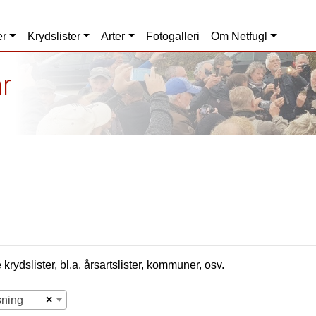
er
Krydslister
Arter
Fotogalleri
Om Netfugl
r
krydslister, bl.a. årsartslister, kommuner, osv.
×
sning