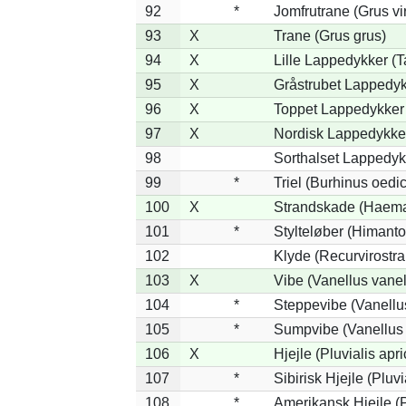
92
*
Jomfrutrane (Grus vi
93
X
Trane (Grus grus)
94
X
Lille Lappedykker (Ta
95
X
Gråstrubet Lappedyk
96
X
Toppet Lappedykker 
97
X
Nordisk Lappedykker
98
Sorthalset Lappedykk
99
*
Triel (Burhinus oed
100
X
Strandskade (Haema
101
*
Stylteløber (Himant
102
Klyde (Recurvirostra
103
X
Vibe (Vanellus vanel
104
*
Steppevibe (Vanellu
105
*
Sumpvibe (Vanellus 
106
X
Hjejle (Pluvialis apri
107
*
Sibirisk Hjejle (Pluvi
108
*
Amerikansk Hjejle (P