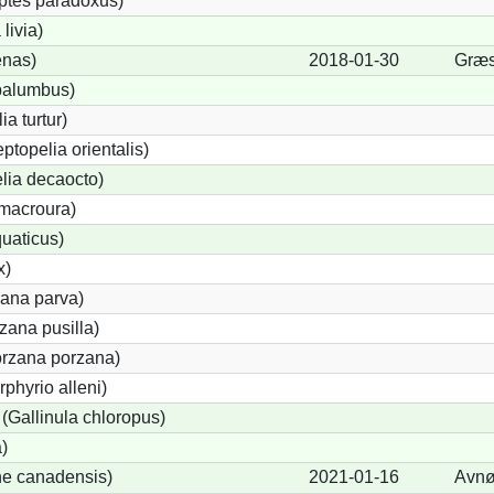
ptes paradoxus)
livia)
nas)
2018-01-30
Græs
palumbus)
ia turtur)
eptopelia orientalis)
lia decaocto)
macroura)
uaticus)
x)
zana parva)
zana pusilla)
orzana porzana)
phyrio alleni)
Gallinula chloropus)
)
ne canadensis)
2021-01-16
Avn