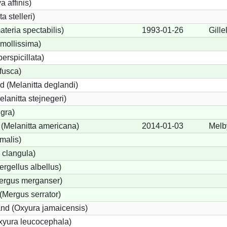
a affinis)
a stelleri)
teria spectabilis)
1993-01-26
Gille
mollissima)
erspicillata)
fusca)
 (Melanitta deglandi)
elanitta stejnegeri)
igra)
(Melanitta americana)
2014-01-03
Melb
malis)
 clangula)
ergellus albellus)
Mergus merganser)
(Mergus serrator)
nd (Oxyura jamaicensis)
xyura leucocephala)