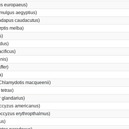
us europaeus)
mulgus aegyptius)
undapus caudacutus)
rptis melba)
s)
idus)
cificus)
inis)
ffer)
a)
(Chlamydotis macqueenii)
tetrax)
 glandarius)
ccyzus americanus)
ccyzus erythropthalmus)
us)