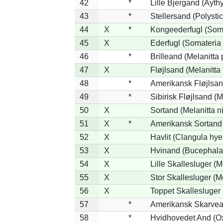
42
*
Lille Bjergand (Aythy
43
*
Stellersand (Polystict
44
X
*
Kongeederfugl (Soma
45
X
Ederfugl (Somateria 
46
*
Brilleand (Melanitta p
47
X
Fløjlsand (Melanitta 
48
*
Amerikansk Fløjlsand
49
*
Sibirisk Fløjlsand (M
50
X
Sortand (Melanitta n
51
X
*
Amerikansk Sortand 
52
X
Havlit (Clangula hye
53
X
Hvinand (Bucephala
54
X
Lille Skallesluger (M
55
X
Stor Skallesluger (
56
X
Toppet Skallesluger 
57
*
Amerikansk Skarvea
58
*
Hvidhovedet And (O