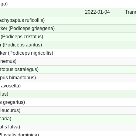
rgo)
2022-01-04
Tran
chybaptus ruficollis)
ker (Podiceps grisegena)
(Podiceps cristatus)
 (Podiceps auritus)
er (Podiceps nigricollis)
icnemus)
topus ostralegus)
opus himantopus)
 avosetta)
lus)
s gregarius)
leucurus)
caria)
alis fulva)
luvialis dominica)