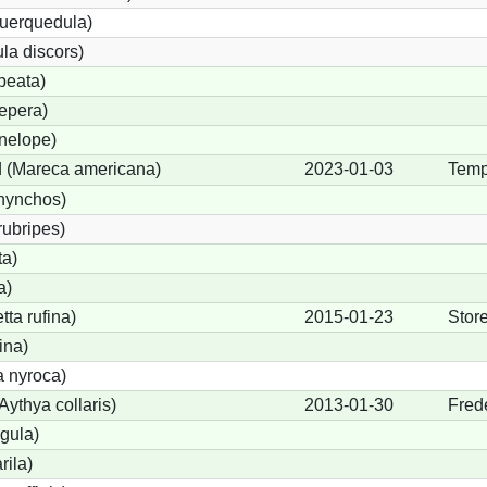
querquedula)
la discors)
peata)
epera)
nelope)
 (Mareca americana)
2023-01-03
Temp
hynchos)
rubripes)
ta)
a)
ta rufina)
2015-01-23
Stor
ina)
a nyroca)
ythya collaris)
2013-01-30
Fred
igula)
rila)