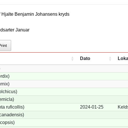
f
Hjalte Benjamin Johansen
s kryds
dsarter Januar
Print
Dato
Loka
)
rdix)
rnix)
lchicus)
rnicla)
a ruficollis)
2024-01-25
Keld
canadensis)
copsis)