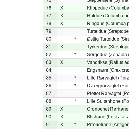
75
*
Steppehøne (Syrrha
76
X
Klippedue (Columba 
77
X
Huldue (Columba oe
78
X
Ringdue (Columba 
79
Turteldue (Streptopel
80
*
Østlig Turteldue (Str
81
X
Tyrkerdue (Streptope
82
*
Sørgedue (Zenaida 
83
X
Vandrikse (Rallus aq
84
Engsnarre (Crex cre
85
*
Lille Rørvagtel (Por
86
*
Dværgrørvagtel (Por
87
Plettet Rørvagtel (P
88
*
Lille Sultanhøne (Por
89
X
Grønbenet Rørhøne (
90
X
Blishøne (Fulica atra
91
X
*
Prærietrane (Antigo