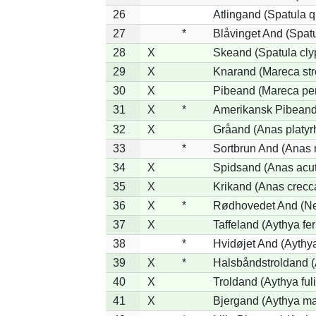
26
Atlingand (Spatula 
27
*
Blåvinget And (Spatu
28
X
Skeand (Spatula cly
29
X
Knarand (Mareca str
30
X
Pibeand (Mareca pe
31
X
*
Amerikansk Pibeand
32
X
Gråand (Anas platyr
33
*
Sortbrun And (Anas 
34
X
Spidsand (Anas acu
35
X
Krikand (Anas crecc
36
X
*
Rødhovedet And (Net
37
X
Taffeland (Aythya fer
38
*
Hvidøjet And (Aythy
39
X
*
Halsbåndstroldand (A
40
X
Troldand (Aythya ful
41
X
Bjergand (Aythya ma