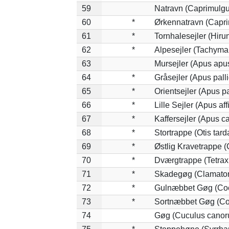
59
Natravn (Caprimulg
60
*
Ørkennatravn (Capri
61
*
Tornhalesejler (Hir
62
*
Alpesejler (Tachyma
63
Mursejler (Apus apu
64
*
Gråsejler (Apus pall
65
*
Orientsejler (Apus pa
66
*
Lille Sejler (Apus aff
67
*
Kaffersejler (Apus ca
68
*
Stortrappe (Otis tard
69
*
Østlig Kravetrappe 
70
*
Dværgtrappe (Tetrax 
71
*
Skadegøg (Clamator
72
*
Gulnæbbet Gøg (Co
73
*
Sortnæbbet Gøg (Co
74
Gøg (Cuculus canor