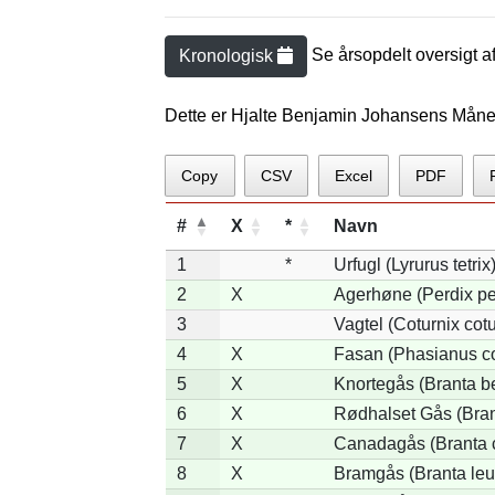
Se årsopdelt oversigt a
Kronologisk
Dette er Hjalte Benjamin Johansens Måne
Copy
CSV
Excel
PDF
#
X
*
Navn
1
*
Urfugl (Lyrurus tetrix
2
X
Agerhøne (Perdix pe
3
Vagtel (Coturnix cotu
4
X
Fasan (Phasianus co
5
X
Knortegås (Branta be
6
X
Rødhalset Gås (Brant
7
X
Canadagås (Branta 
8
X
Bramgås (Branta leu