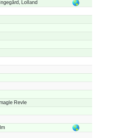
ngegård, Lolland
magle Revle
lm