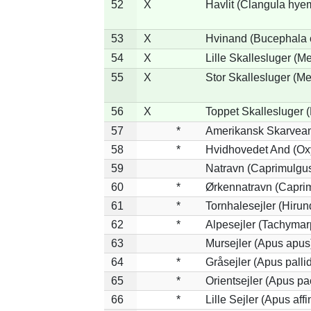
52
X
Havlit (Clangula hyem
53
X
Hvinand (Bucephala 
54
X
Lille Skallesluger (Me
55
X
Stor Skallesluger (M
56
X
Toppet Skallesluger (
57
*
Amerikansk Skarvean
58
*
Hvidhovedet And (Ox
59
Natravn (Caprimulgu
60
*
Ørkennatravn (Caprim
61
*
Tornhalesejler (Hiru
62
*
Alpesejler (Tachymar
63
Mursejler (Apus apus
64
*
Gråsejler (Apus palli
65
*
Orientsejler (Apus pac
66
*
Lille Sejler (Apus affi