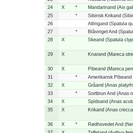
24
X
*
Mandarinand (Aix gal
25
*
Sibirisk Krikand (Sibi
26
Atlingand (Spatula q
27
*
Blåvinget And (Spatul
28
X
Skeand (Spatula clyp
29
X
Knarand (Mareca stre
30
X
Pibeand (Mareca pen
31
*
Amerikansk Pibeand 
32
X
Gråand (Anas platyr
33
*
Sortbrun And (Anas r
34
X
Spidsand (Anas acut
35
X
Krikand (Anas crecca
36
X
*
Rødhovedet And (Nett
37
X
Taffeland (Aythya feri