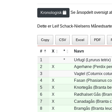
Se årsopdelt oversigt a
Kronologisk
Dette er Leif Schack-Nielsens Månedsarte
Copy
CSV
Excel
PDF
#
X
*
Navn
1
*
Urfugl (Lyrurus tetrix)
2
X
Agerhøne (Perdix per
3
Vagtel (Coturnix cotur
4
X
Fasan (Phasianus co
5
X
Knortegås (Branta ber
6
X
Rødhalset Gås (Branta
7
X
Canadagås (Branta c
8
X
Bramgås (Branta leuc