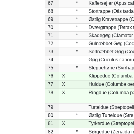
67
*
Kaffersejler (Apus caf
68
*
Stortrappe (Otis tarda
69
*
Østlig Kravetrappe (
70
*
Dværgtrappe (Tetrax t
71
*
Skadegøg (Clamator 
72
*
Gulnæbbet Gøg (Coc
73
*
Sortnæbbet Gøg (Coc
74
Gøg (Cuculus canoru
75
*
Steppehøne (Syrrhap
76
X
Klippedue (Columba l
77
X
Huldue (Columba oe
78
X
Ringdue (Columba p
79
Turteldue (Streptopeli
80
*
Østlig Turteldue (Stre
81
X
Tyrkerdue (Streptope
82
*
Sørgedue (Zenaida m