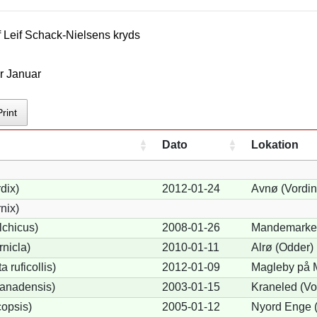
f
Leif Schack-Nielsen
s kryds
r Januar
Print
Dato
Lokation
dix)
2012-01-24
Avnø (Vordin
nix)
lchicus)
2008-01-26
Mandemarke 
nicla)
2010-01-11
Alrø (Odder)
 ruficollis)
2012-01-09
Magleby på 
anadensis)
2003-01-15
Kraneled (Vo
opsis)
2005-01-12
Nyord Enge (