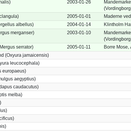
alis)
2003-01-26
Mandemarke 
(Vordingborg
clangula)
2005-01-01
Maderne ved 
rgellus albellus)
2004-01-14
Klintholm Ha
ergus merganser)
2003-01-10
Mandemarke 
(Vordingborg
Mergus serrator)
2005-01-11
Borre Mose, 
d (Oxyura jamaicensis)
yura leucocephala)
s europaeus)
ulgus aegyptius)
ndapus caudacutus)
ptis melba)
)
dus)
ificus)
nis)