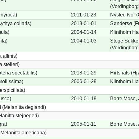
(Vordingborg
 nyroca)
2011-01-23
Nysted Nor 
thya collaris)
2018-01-01
Søndersø (F
gula)
2004-01-14
Klintholm Ha
ila)
2004-01-03
Stege Sukker
(Vordingborg
 affinis)
 stelleri)
eria spectabilis)
2018-01-29
Hirtshals (Hj
mollissima)
2006-01-28
Klintholm Ha
erspicillata)
fusca)
2010-01-18
Borre Mose, 
 (Melanitta deglandi)
lanitta stejnegeri)
gra)
2005-01-11
Borre Mose, 
Melanitta americana)