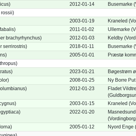
icus)
2012-01-14
Busemarke (
ossii)
2003-01-19
Kraneled (Vo
abalis)
2011-01-02
Ullemarke (V
er brachyrhynchus)
2012-01-03
Keldby (Vord
serrirostris)
2018-01-11
Busemarke (
ons)
2005-01-01
Præstø komm
thropus)
ratus)
2023-01-21
Bøgestrøm øs
lor)
2008-01-25
Ny Borre Put
olumbianus)
2012-01-23
Fladet Vildtr
(Guldborgsu
cygnus)
2003-01-15
Kraneled (Vo
gyptiaca)
2022-01-20
Masnedsund, 
(Vordingborg
dorna)
2005-01-12
Nyord Enge (
ruginea)