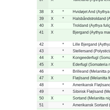
38
X
*
Hvidøjet And (Aythya
39
X
*
Halsbåndstroldand (Ay
40
X
Troldand (Aythya fuli
41
X
Bjergand (Aythya mar
42
*
Lille Bjergand (Aythya
43
*
Stellersand (Polysticta
44
X
*
Kongeederfugl (Somat
45
X
Ederfugl (Somateria 
46
*
Brilleand (Melanitta p
47
X
Fløjlsand (Melanitta 
48
*
Amerikansk Fløjlsand
49
*
Sibirisk Fløjlsand (Me
50
X
Sortand (Melanitta ni
51
*
Amerikansk Sortand (