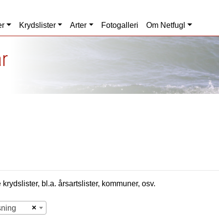
er
Krydslister
Arter
Fotogalleri
Om Netfugl
r
krydslister, bl.a. årsartslister, kommuner, osv.
×
sning