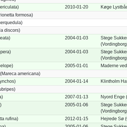
ericulata)
2010-01-20
Køge Lystbå
rionetta formosa)
uerquedula)
a discors)
eata)
2004-01-03
Stege Sukker
(Vordingborg
pera)
2004-01-03
Stege Sukker
(Vordingborg
elope)
2005-01-01
Maderne ved 
(Mareca americana)
hynchos)
2004-01-14
Klintholm Ha
ubripes)
a)
2007-01-13
Nyord Enge (
)
2005-01-06
Stege Sukker
(Vordingborg
a rufina)
2012-01-15
Hejrede Sø 
na)
2005-01-06
Stege Sukker