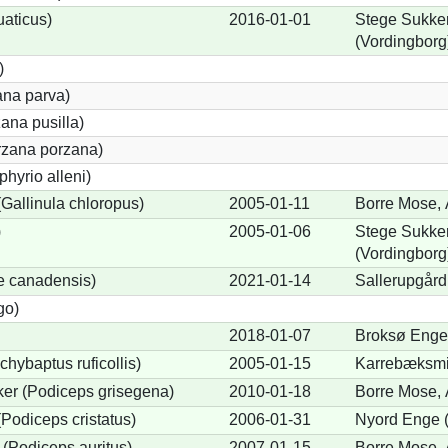
uaticus)
2016-01-01
Stege Sukker
(Vordingborg
)
ana parva)
ana pusilla)
orzana porzana)
phyrio alleni)
allinula chloropus)
2005-01-11
Borre Mose, 
)
2005-01-06
Stege Sukker
(Vordingborg
e canadensis)
2021-01-14
Sallerupgård
go)
2018-01-07
Broksø Enge
chybaptus ruficollis)
2005-01-15
Karrebæksmi
er (Podiceps grisegena)
2010-01-18
Borre Mose, 
Podiceps cristatus)
2006-01-31
Nyord Enge (
(Podiceps auritus)
2007-01-15
Borre Mose, 