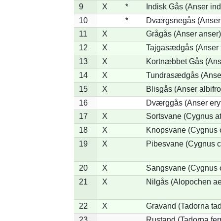
9
X
*
Indisk Gås (Anser ind
10
*
Dværgsnegås (Anser r
11
X
Grågås (Anser anser)
12
X
Tajgasædgås (Anser f
13
X
Kortnæbbet Gås (Ans
14
X
Tundrasædgås (Anser 
15
X
Blisgås (Anser albifr
16
Dværggås (Anser ery
17
X
Sortsvane (Cygnus at
18
X
Knopsvane (Cygnus o
19
X
Pibesvane (Cygnus c
20
X
Sangsvane (Cygnus 
21
X
Nilgås (Alopochen ae
22
X
Gravand (Tadorna ta
23
Rustand (Tadorna fer