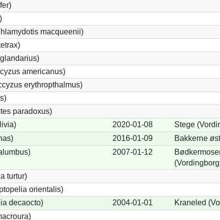
fer)
)
Chlamydotis macqueenii)
etrax)
glandarius)
cyzus americanus)
cyzus erythropthalmus)
s)
tes paradoxus)
ivia)
2020-01-08
Stege (Vordi
nas)
2016-01-09
Bakkerne øst
alumbus)
2007-01-12
Bødkermosen
(Vordingborg
a turtur)
ptopelia orientalis)
lia decaocto)
2004-01-01
Kraneled (Vo
acroura)