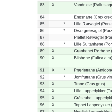
83
X
Vandrikse (Rallus aq
84
Engsnarre (Crex crex
85
*
Lille Rørvagtel (Porz
86
*
Dværgrørvagtel (Porz
87
Plettet Rørvagtel (P
88
*
Lille Sultanhøne (Por
89
X
Grønbenet Rørhøne (G
90
X
Blishøne (Fulica atra
91
X
*
Prærietrane (Antigon
92
*
Jomfrutrane (Grus vir
93
X
Trane (Grus grus)
94
X
Lille Lappedykker (Ta
95
X
Gråstrubet Lappedykk
96
X
Toppet Lappedykker (
97
X
Nordisk Lappedykker 