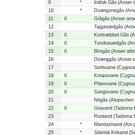
9
*
Indisk Gås (Anser i
10
*
Dværgsnegås (Anse
11
X
Grågås (Anser ans
12
Tajgasædgås (Anser
13
X
Kortnæbbet Gås (A
14
X
Tundrasædgås (Anse
15
X
Blisgås (Anser albi
16
Dværggås (Anser e
17
Sortsvane (Cygnus 
18
X
Knopsvane (Cygnus
19
X
Pibesvane (Cygnus
20
X
Sangsvane (Cygnu
21
Nilgås (Alopochen 
22
X
Gravand (Tadorna 
23
Rustand (Tadorna f
24
*
Mandarinand (Aix g
25
*
Sibirisk Krikand (S