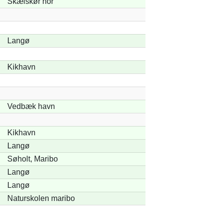
Skælskør nor
Langø
Kikhavn
Vedbæk havn
Kikhavn
Langø
Søholt, Maribo
Langø
Langø
Naturskolen maribo