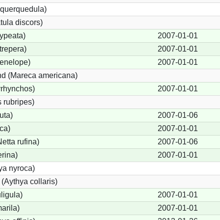
 querquedula)
tula discors)
ypeata)
2007-01-01
trepera)
2007-01-01
enelope)
2007-01-01
d (Mareca americana)
yrhynchos)
2007-01-01
 rubripes)
uta)
2007-01-06
ca)
2007-01-01
tta rufina)
2007-01-06
erina)
2007-01-01
ya nyroca)
(Aythya collaris)
ligula)
2007-01-01
arila)
2007-01-01