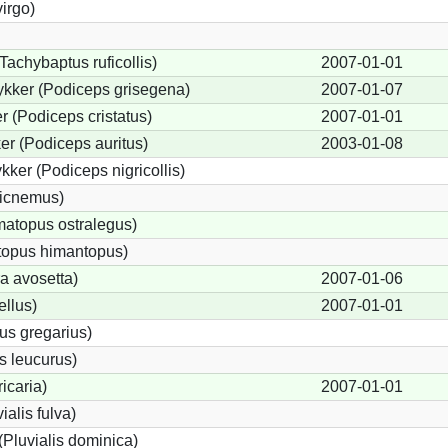
irgo)
Tachybaptus ruficollis)
2007-01-01
kker (Podiceps grisegena)
2007-01-07
 (Podiceps cristatus)
2007-01-01
r (Podiceps auritus)
2003-01-08
ker (Podiceps nigricollis)
dicnemus)
atopus ostralegus)
topus himantopus)
a avosetta)
2007-01-06
ellus)
2007-01-01
us gregarius)
s leucurus)
ricaria)
2007-01-01
ialis fulva)
(Pluvialis dominica)