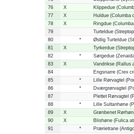
76
X
Klippedue (Columba
77
X
Huldue (Columba 
78
X
Ringdue (Columba
79
Turteldue (Streptope
80
*
Østlig Turteldue (St
81
X
Tyrkerdue (Strepto
82
*
Sørgedue (Zenaida
83
X
Vandrikse (Rallus 
84
Engsnarre (Crex cr
85
*
Lille Rørvagtel (Po
86
*
Dværgrørvagtel (Po
87
Plettet Rørvagtel 
88
*
Lille Sultanhøne (P
89
X
Grønbenet Rørhøne
90
X
Blishøne (Fulica at
91
*
Prærietrane (Antig