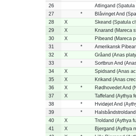
26
Atlingand (Spatula
27
*
Blåvinget And (Spa
28
X
Skeand (Spatula cl
29
X
Knarand (Mareca s
30
X
Pibeand (Mareca p
31
*
Amerikansk Pibean
32
X
Gråand (Anas plat
33
*
Sortbrun And (Anas
34
X
Spidsand (Anas ac
35
X
Krikand (Anas crec
36
X
*
Rødhovedet And (Ne
37
X
Taffeland (Aythya f
38
*
Hvidøjet And (Ayth
39
*
Halsbåndstroldand 
40
X
Troldand (Aythya fu
41
X
Bjergand (Aythya m