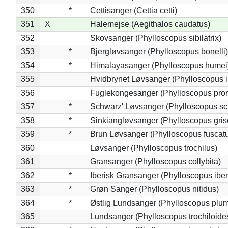
350
*
Cettisanger (Cettia cetti)
351
X
Halemejse (Aegithalos caudatus)
352
Skovsanger (Phylloscopus sibilatrix)
353
*
Bjergløvsanger (Phylloscopus bonelli)
354
*
Himalayasanger (Phylloscopus humei
355
Hvidbrynet Løvsanger (Phylloscopus i
356
Fuglekongesanger (Phylloscopus pror
357
*
Schwarz' Løvsanger (Phylloscopus sc
358
*
Sinkiangløvsanger (Phylloscopus gris
359
*
Brun Løvsanger (Phylloscopus fuscat
360
Løvsanger (Phylloscopus trochilus)
361
Gransanger (Phylloscopus collybita)
362
*
Iberisk Gransanger (Phylloscopus iber
363
*
Grøn Sanger (Phylloscopus nitidus)
364
*
Østlig Lundsanger (Phylloscopus plum
365
Lundsanger (Phylloscopus trochiloide