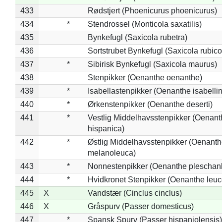
433
Rødstjert (Phoenicurus phoenicurus)
434
*
Stendrossel (Monticola saxatilis)
435
Bynkefugl (Saxicola rubetra)
436
Sortstrubet Bynkefugl (Saxicola rubico
437
*
Sibirisk Bynkefugl (Saxicola maurus)
438
Stenpikker (Oenanthe oenanthe)
439
*
Isabellastenpikker (Oenanthe isabelli
440
*
Ørkenstenpikker (Oenanthe deserti)
441
*
Vestlig Middelhavsstenpikker (Oenant
hispanica)
442
*
Østlig Middelhavsstenpikker (Oenant
melanoleuca)
443
*
Nonnestenpikker (Oenanthe pleschan
444
*
Hvidkronet Stenpikker (Oenanthe leu
445
X
Vandstær (Cinclus cinclus)
446
X
Gråspurv (Passer domesticus)
447
*
Spansk Spurv (Passer hispaniolensis)