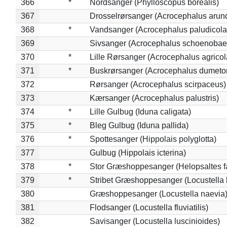
366
*
Nordsanger (Phylloscopus borealis)
367
Drosselrørsanger (Acrocephalus arun
368
*
Vandsanger (Acrocephalus paludicola
369
Sivsanger (Acrocephalus schoenobae
370
*
Lille Rørsanger (Acrocephalus agricol
371
*
Buskrørsanger (Acrocephalus dumeto
372
Rørsanger (Acrocephalus scirpaceus)
373
Kærsanger (Acrocephalus palustris)
374
*
Lille Gulbug (Iduna caligata)
375
*
Bleg Gulbug (Iduna pallida)
376
*
Spottesanger (Hippolais polyglotta)
377
Gulbug (Hippolais icterina)
378
*
Stor Græshoppesanger (Helopsaltes fa
379
*
Stribet Græshoppesanger (Locustella 
380
Græshoppesanger (Locustella naevia
381
Flodsanger (Locustella fluviatilis)
382
Savisanger (Locustella luscinioides)