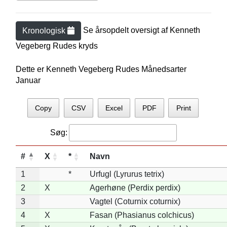
Se årsopdelt oversigt af
Kenneth
Kronologisk
Vegeberg Rude
s kryds
Dette er Kenneth Vegeberg Rudes Månedsarter
Januar
Copy
CSV
Excel
PDF
Print
Søg:
#
X
*
Navn
1
*
Urfugl (Lyrurus tetrix)
2
X
Agerhøne (Perdix perdix)
3
Vagtel (Coturnix coturnix)
4
X
Fasan (Phasianus colchicus)