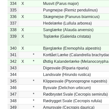
334
X
Musvit (Parus major)
335
Pungmejse (Remiz pendulinus)
336
X
Skægmejse (Panurus biarmicus)
337
Hedelærke (Lullula arborea)
338
X
Sanglærke (Alauda arvensis)
339
X
Toplærke (Galerida cristata)
340
X
Bjerglærke (Eremophila alpestris)
341
*
Korttået Lærke (Calandrella brachydac
342
X
*
Østlig Kalanderlærke (Melanocorypha
343
Digesvale (Riparia riparia)
344
Landsvale (Hirundo rustica)
345
*
Klippesvale (Ptyonoprogne rupestris)
346
Bysvale (Delichon urbicum)
347
*
Rødbrystet Svale (Cecropis semirufa)
348
*
Rødrygget Svale (Cecropis rufula)
349
*
Amursvale (Cecropis daurica)