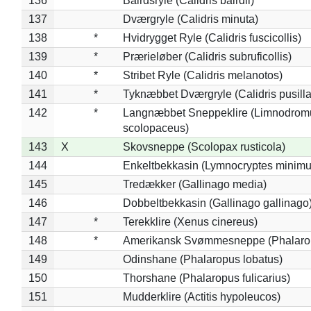
136
*
Bairdsryle (Calidris bairdii)
137
Dværgryle (Calidris minuta)
138
*
Hvidrygget Ryle (Calidris fuscicollis)
139
*
Prærieløber (Calidris subruficollis)
140
*
Stribet Ryle (Calidris melanotos)
141
*
Tyknæbbet Dværgryle (Calidris pusilla
142
*
Langnæbbet Sneppeklire (Limnodrom
scolopaceus)
143
X
Skovsneppe (Scolopax rusticola)
144
Enkeltbekkasin (Lymnocryptes minimu
145
Tredækker (Gallinago media)
146
Dobbeltbekkasin (Gallinago gallinago
147
*
Terekklire (Xenus cinereus)
148
*
Amerikansk Svømmesneppe (Phalaropu
149
Odinshane (Phalaropus lobatus)
150
Thorshane (Phalaropus fulicarius)
151
Mudderklire (Actitis hypoleucos)