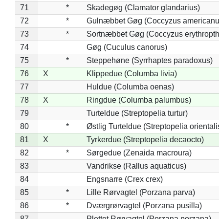
71
*
Skadegøg (Clamator glandarius)
72
*
Gulnæbbet Gøg (Coccyzus americanu
73
*
Sortnæbbet Gøg (Coccyzus erythropt
74
Gøg (Cuculus canorus)
75
*
Steppehøne (Syrrhaptes paradoxus)
76
X
Klippedue (Columba livia)
77
Huldue (Columba oenas)
78
X
Ringdue (Columba palumbus)
79
Turteldue (Streptopelia turtur)
80
*
Østlig Turteldue (Streptopelia orientali
81
X
Tyrkerdue (Streptopelia decaocto)
82
*
Sørgedue (Zenaida macroura)
83
Vandrikse (Rallus aquaticus)
84
Engsnarre (Crex crex)
85
*
Lille Rørvagtel (Porzana parva)
86
*
Dværgrørvagtel (Porzana pusilla)
87
Plettet Rørvagtel (Porzana porzana)