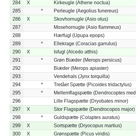
284
X
Kirkeugle (Athene noctua)
285
*
Perleugle (Aegolius funereus)
286
X
Skovhornugle (Asio otus)
287
Mosehornugle (Asio flammeus)
288
Hærfugl (Upupa epops)
289
*
Ellekrage (Coracias garrulus)
290
X
Isfugl (Alcedo atthis)
291
*
Grøn Biæder (Merops persicus)
292
Biæder (Merops apiaster)
293
Vendehals (Jynx torquilla)
294
*
Tretået Spætte (Picoides tridactylus)
295
*
Mellemflagspætte (Dendrocoptes med
296
Lille Flagspætte (Dryobates minor)
297
X
Stor Flagspætte (Dendrocopos major)
298
*
Guldspætte (Colaptes auratus)
299
X
Sortspætte (Dryocopus martius)
300
X
Grønspætte (Picus viridis)