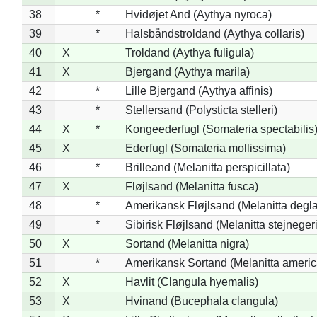
38
*
Hvidøjet And (Aythya nyroca)
39
*
Halsbåndstroldand (Aythya collaris)
40
X
Troldand (Aythya fuligula)
41
X
Bjergand (Aythya marila)
42
*
Lille Bjergand (Aythya affinis)
43
*
Stellersand (Polysticta stelleri)
44
X
*
Kongeederfugl (Somateria spectabilis
45
X
Ederfugl (Somateria mollissima)
46
*
Brilleand (Melanitta perspicillata)
47
X
Fløjlsand (Melanitta fusca)
48
*
Amerikansk Fløjlsand (Melanitta degla
49
*
Sibirisk Fløjlsand (Melanitta stejnegeri
50
X
Sortand (Melanitta nigra)
51
*
Amerikansk Sortand (Melanitta ameri
52
X
Havlit (Clangula hyemalis)
53
X
Hvinand (Bucephala clangula)