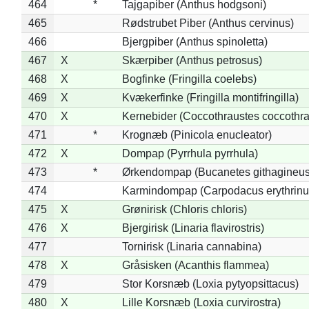
464
*
Tajgapiber (Anthus hodgsoni)
465
Rødstrubet Piber (Anthus cervinus)
466
Bjergpiber (Anthus spinoletta)
467
X
Skærpiber (Anthus petrosus)
468
X
Bogfinke (Fringilla coelebs)
469
X
Kvækerfinke (Fringilla montifringilla)
470
X
Kernebider (Coccothraustes coccothra
471
*
Krognæb (Pinicola enucleator)
472
X
Dompap (Pyrrhula pyrrhula)
473
*
Ørkendompap (Bucanetes githagineus
474
Karmindompap (Carpodacus erythrinu
475
X
Grønirisk (Chloris chloris)
476
X
Bjergirisk (Linaria flavirostris)
477
Tornirisk (Linaria cannabina)
478
X
Gråsisken (Acanthis flammea)
479
Stor Korsnæb (Loxia pytyopsittacus)
480
X
Lille Korsnæb (Loxia curvirostra)