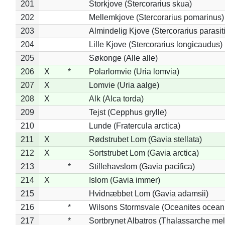
201
Storkjove (Stercorarius skua)
202
Mellemkjove (Stercorarius pomarinus)
203
Almindelig Kjove (Stercorarius parasit
204
Lille Kjove (Stercorarius longicaudus)
205
Søkonge (Alle alle)
206
X
*
Polarlomvie (Uria lomvia)
207
X
Lomvie (Uria aalge)
208
X
Alk (Alca torda)
209
Tejst (Cepphus grylle)
210
Lunde (Fratercula arctica)
211
X
Rødstrubet Lom (Gavia stellata)
212
X
Sortstrubet Lom (Gavia arctica)
213
*
Stillehavslom (Gavia pacifica)
214
X
Islom (Gavia immer)
215
Hvidnæbbet Lom (Gavia adamsii)
216
*
Wilsons Stormsvale (Oceanites ocean
217
*
Sortbrynet Albatros (Thalassarche me