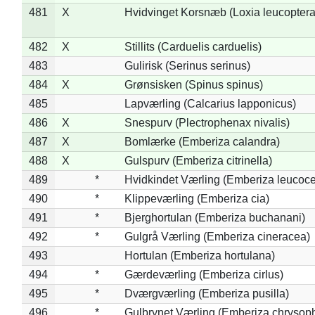
481
X
Hvidvinget Korsnæb (Loxia leucoptera
482
X
Stillits (Carduelis carduelis)
483
Gulirisk (Serinus serinus)
484
X
Grønsisken (Spinus spinus)
485
Lapværling (Calcarius lapponicus)
486
X
Snespurv (Plectrophenax nivalis)
487
X
Bomlærke (Emberiza calandra)
488
X
Gulspurv (Emberiza citrinella)
489
*
Hvidkindet Værling (Emberiza leucoc
490
*
Klippeværling (Emberiza cia)
491
*
Bjerghortulan (Emberiza buchanani)
492
*
Gulgrå Værling (Emberiza cineracea)
493
Hortulan (Emberiza hortulana)
494
*
Gærdeværling (Emberiza cirlus)
495
*
Dværgværling (Emberiza pusilla)
496
*
Gulbrynet Værling (Emberiza chrysoph