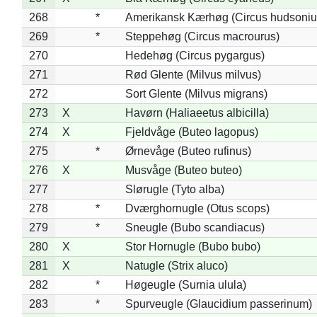
268
*
Amerikansk Kærhøg (Circus hudsoniu
269
*
Steppehøg (Circus macrourus)
270
Hedehøg (Circus pygargus)
271
Rød Glente (Milvus milvus)
272
Sort Glente (Milvus migrans)
273
X
Havørn (Haliaeetus albicilla)
274
X
Fjeldvåge (Buteo lagopus)
275
*
Ørnevåge (Buteo rufinus)
276
X
Musvåge (Buteo buteo)
277
Slørugle (Tyto alba)
278
*
Dværghornugle (Otus scops)
279
*
Sneugle (Bubo scandiacus)
280
X
Stor Hornugle (Bubo bubo)
281
X
Natugle (Strix aluco)
282
*
Høgeugle (Surnia ulula)
283
*
Spurveugle (Glaucidium passerinum)