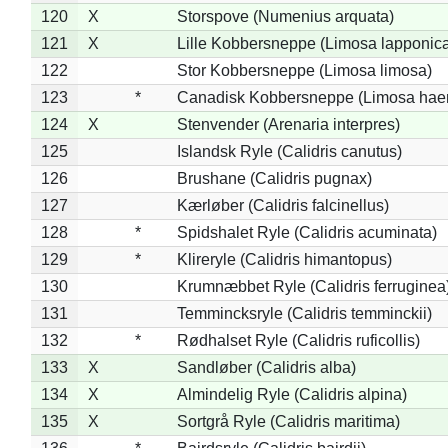
120
X
Storspove (Numenius arquata)
121
X
Lille Kobbersneppe (Limosa lapponic
122
Stor Kobbersneppe (Limosa limosa)
123
*
Canadisk Kobbersneppe (Limosa hae
124
X
Stenvender (Arenaria interpres)
125
Islandsk Ryle (Calidris canutus)
126
Brushane (Calidris pugnax)
127
Kærløber (Calidris falcinellus)
128
*
Spidshalet Ryle (Calidris acuminata)
129
*
Klireryle (Calidris himantopus)
130
Krumnæbbet Ryle (Calidris ferruginea
131
Temmincksryle (Calidris temminckii)
132
*
Rødhalset Ryle (Calidris ruficollis)
133
X
Sandløber (Calidris alba)
134
X
Almindelig Ryle (Calidris alpina)
135
X
Sortgrå Ryle (Calidris maritima)