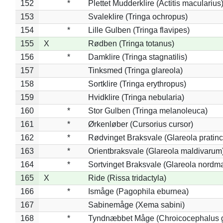
152
*
Plettet Mudderklire (Actitis macularius
153
Svaleklire (Tringa ochropus)
154
*
Lille Gulben (Tringa flavipes)
155
X
Rødben (Tringa totanus)
156
*
Damklire (Tringa stagnatilis)
157
Tinksmed (Tringa glareola)
158
Sortklire (Tringa erythropus)
159
Hvidklire (Tringa nebularia)
160
*
Stor Gulben (Tringa melanoleuca)
161
*
Ørkenløber (Cursorius cursor)
162
*
Rødvinget Braksvale (Glareola pratinc
163
*
Orientbraksvale (Glareola maldivarum
164
*
Sortvinget Braksvale (Glareola nordm
165
X
Ride (Rissa tridactyla)
166
*
Ismåge (Pagophila eburnea)
167
Sabinemåge (Xema sabini)
168
*
Tyndnæbbet Måge (Chroicocephalus 