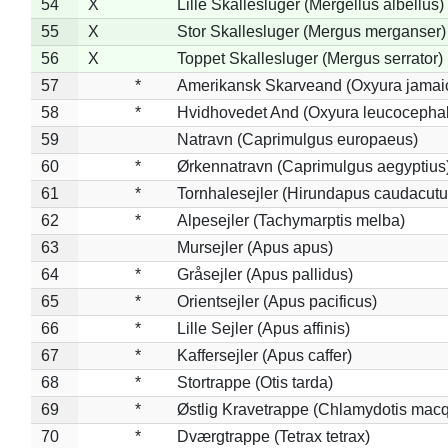
54
X
Lille Skallesluger (Mergellus albellus)
55
X
Stor Skallesluger (Mergus merganser)
56
X
Toppet Skallesluger (Mergus serrator)
57
*
Amerikansk Skarveand (Oxyura jamai
58
*
Hvidhovedet And (Oxyura leucocepha
59
Natravn (Caprimulgus europaeus)
60
*
Ørkennatravn (Caprimulgus aegyptius
61
*
Tornhalesejler (Hirundapus caudacutu
62
*
Alpesejler (Tachymarptis melba)
63
Mursejler (Apus apus)
64
*
Gråsejler (Apus pallidus)
65
*
Orientsejler (Apus pacificus)
66
*
Lille Sejler (Apus affinis)
67
*
Kaffersejler (Apus caffer)
68
*
Stortrappe (Otis tarda)
69
*
Østlig Kravetrappe (Chlamydotis macq
70
*
Dværgtrappe (Tetrax tetrax)