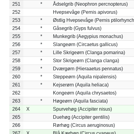
251
*
Ådselgrib (Neophron percnopterus)
252
Hvepsevåge (Pernis apivorus)
253
*
Østlig Hvepsevåge (Pernis ptilorhync
254
*
Gåsegrib (Gyps fulvus)
255
*
Munkegrib (Aegypius monachus)
256
*
Slangeørn (Circaetus gallicus)
257
*
Lille Skrigeørn (Clanga pomarina)
258
*
Stor Skrigeørn (Clanga clanga)
259
*
Dværgørn (Hieraaetus pennatus)
260
*
Steppeørn (Aquila nipalensis)
261
*
Kejserørn (Aquila heliaca)
262
Kongeørn (Aquila chrysaetos)
263
*
Høgeørn (Aquila fasciata)
264
X
Spurvehøg (Accipiter nisus)
265
Duehøg (Accipiter gentilis)
266
Rørhøg (Circus aeruginosus)
267
X
Blå Kærhøg (Circus cyaneus)