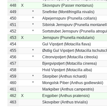
448
X
Skovspurv (Passer montanus)
449
*
Snefinke (Montifringilla nivalis)
450
*
Alpejernspurv (Prunella collaris)
451
*
Sibirisk Jernspurv (Prunella montanell
452
*
Sortstrubet Jernspurv (Prunella atrogul
453
X
Jernspurv (Prunella modularis)
454
Gul Vipstjert (Motacilla flava)
455
*
Østlig Gul Vipstjert (Motacilla tschuts
456
*
Citronvipstjert (Motacilla citreola)
457
Bjergvipstjert (Motacilla cinerea)
458
Hvid Vipstjert (Motacilla alba)
459
*
Storpiber (Anthus richardi)
460
*
Mongolsk Piber (Anthus godlewskii)
461
Markpiber (Anthus campestris)
462
X
Engpiber (Anthus pratensis)
463
Skovpiber (Anthus trivialis)