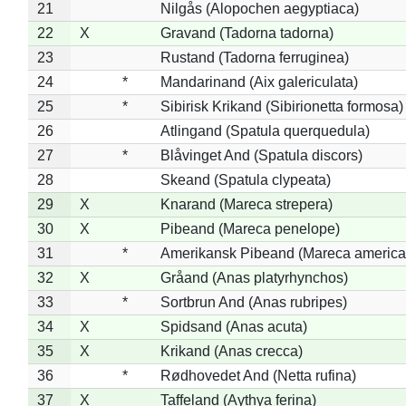
21
Nilgås (Alopochen aegyptiaca)
22
X
Gravand (Tadorna tadorna)
23
Rustand (Tadorna ferruginea)
24
*
Mandarinand (Aix galericulata)
25
*
Sibirisk Krikand (Sibirionetta formosa)
26
Atlingand (Spatula querquedula)
27
*
Blåvinget And (Spatula discors)
28
Skeand (Spatula clypeata)
29
X
Knarand (Mareca strepera)
30
X
Pibeand (Mareca penelope)
31
*
Amerikansk Pibeand (Mareca america
32
X
Gråand (Anas platyrhynchos)
33
*
Sortbrun And (Anas rubripes)
34
X
Spidsand (Anas acuta)
35
X
Krikand (Anas crecca)
36
*
Rødhovedet And (Netta rufina)
37
X
Taffeland (Aythya ferina)