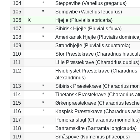
104
*
Steppevibe (Vanellus gregarius)
105
*
Sumpvibe (Vanellus leucurus)
106
X
Hjejle (Pluvialis apricaria)
107
*
Sibirisk Hjejle (Pluvialis fulva)
108
*
Amerikansk Hjejle (Pluvialis dominica
109
Strandhjejle (Pluvialis squatarola)
110
Stor Præstekrave (Charadrius hiaticul
111
Lille Præstekrave (Charadrius dubius)
112
Hvidbrystet Præstekrave (Charadrius
alexandrinus)
113
*
Sibirisk Præstekrave (Charadrius mon
114
*
Tibetansk Præstekrave (Charadrius atr
115
*
Ørkenpræstekrave (Charadrius leschen
116
*
Kaspisk Præstekrave (Charadrius asia
117
Pomeransfugl (Charadrius morinellus)
118
*
Bartramsklire (Bartramia longicauda)
119
Småspove (Numenius phaeopus)