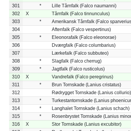
301
*
Lille Tårnfalk (Falco naumanni)
302
X
Tårnfalk (Falco tinnunculus)
303
*
Amerikansk Tårnfalk (Falco sparverius
304
Aftenfalk (Falco vespertinus)
305
*
Eleonorafalk (Falco eleonorae)
306
Dværgfalk (Falco columbarius)
307
Lærkefalk (Falco subbuteo)
308
*
Slagfalk (Falco cherrug)
309
*
Jagtfalk (Falco rusticolus)
310
X
Vandrefalk (Falco peregrinus)
311
*
Brun Tornskade (Lanius cristatus)
312
Rødrygget Tornskade (Lanius collurio)
313
*
Turkestantornskade (Lanius phoenicur
314
*
Langhalet Tornskade (Lanius schach)
315
*
Rosenbrystet Tornskade (Lanius minor
316
X
Stor Tornskade (Lanius excubitor)