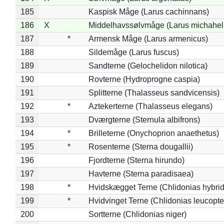
185
Kaspisk Måge (Larus cachinnans)
186
X
Middelhavssølvmåge (Larus michahell
187
*
Armensk Måge (Larus armenicus)
188
Sildemåge (Larus fuscus)
189
Sandterne (Gelochelidon nilotica)
190
Rovterne (Hydroprogne caspia)
191
Splitterne (Thalasseus sandvicensis)
192
*
Aztekerterne (Thalasseus elegans)
193
Dværgterne (Sternula albifrons)
194
*
Brilleterne (Onychoprion anaethetus)
195
*
Rosenterne (Sterna dougallii)
196
Fjordterne (Sterna hirundo)
197
Havterne (Sterna paradisaea)
198
*
Hvidskægget Terne (Chlidonias hybrid
199
*
Hvidvinget Terne (Chlidonias leucopte
200
Sortterne (Chlidonias niger)