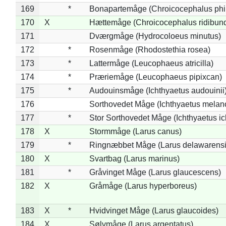
169
*
Bonapartemåge (Chroicocephalus phil
170
X
Hættemåge (Chroicocephalus ridibun
171
Dværgmåge (Hydrocoloeus minutus)
172
*
Rosenmåge (Rhodostethia rosea)
173
*
Lattermåge (Leucophaeus atricilla)
174
*
Præriemåge (Leucophaeus pipixcan)
175
*
Audouinsmåge (Ichthyaetus audouinii
176
Sorthovedet Måge (Ichthyaetus melan
177
*
Stor Sorthovedet Måge (Ichthyaetus ic
178
X
Stormmåge (Larus canus)
179
*
Ringnæbbet Måge (Larus delawarensi
180
X
Svartbag (Larus marinus)
181
*
Gråvinget Måge (Larus glaucescens)
182
X
Gråmåge (Larus hyperboreus)
183
X
*
Hvidvinget Måge (Larus glaucoides)
184
X
Sølvmåge (Larus argentatus)