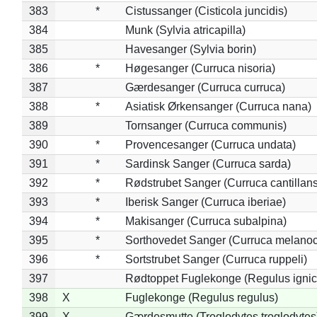
383
*
Cistussanger (Cisticola juncidis)
384
Munk (Sylvia atricapilla)
385
Havesanger (Sylvia borin)
386
*
Høgesanger (Curruca nisoria)
387
Gærdesanger (Curruca curruca)
388
*
Asiatisk Ørkensanger (Curruca nana)
389
Tornsanger (Curruca communis)
390
*
Provencesanger (Curruca undata)
391
*
Sardinsk Sanger (Curruca sarda)
392
*
Rødstrubet Sanger (Curruca cantillans
393
*
Iberisk Sanger (Curruca iberiae)
394
*
Makisanger (Curruca subalpina)
395
*
Sorthovedet Sanger (Curruca melano
396
*
Sortstrubet Sanger (Curruca ruppeli)
397
Rødtoppet Fuglekonge (Regulus ignica
398
X
Fuglekonge (Regulus regulus)
399
X
Gærdesmutte (Troglodytes troglodytes