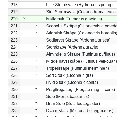
218
Lille Stormsvale (Hydrobates pelagicu
219
Stor Stormsvale (Oceanodroma leuco
220
X
Mallemuk (Fulmarus glacialis)
221
*
Scopolis Skråpe (Calonectris diomed
222
*
Atlantisk Skråpe (Calonectris borealis
223
Sodfarvet Skråpe (Ardenna grisea)
224
*
Storskråpe (Ardenna gravis)
225
Almindelig Skråpe (Puffinus puffinus)
226
*
Middelhavsskråpe (Puffinus yelkouan)
227
*
Tropeskråpe (Puffinus lherminieri)
228
*
Sort Stork (Ciconia nigra)
229
Hvid Stork (Ciconia ciconia)
230
*
Pragtfregatfugl (Fregata magnificens)
231
Sule (Morus bassanus)
232
*
Brun Sule (Sula leucogaster)
233
*
Dværgskarv (Microcarbo pygmaeus)