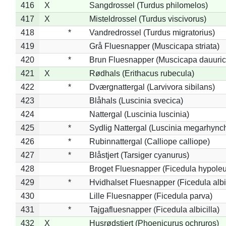
416
X
Sangdrossel (Turdus philomelos)
417
X
Misteldrossel (Turdus viscivorus)
418
*
Vandredrossel (Turdus migratorius)
419
Grå Fluesnapper (Muscicapa striata)
420
*
Brun Fluesnapper (Muscicapa dauuric
421
X
Rødhals (Erithacus rubecula)
422
*
Dværgnattergal (Larvivora sibilans)
423
Blåhals (Luscinia svecica)
424
Nattergal (Luscinia luscinia)
425
*
Sydlig Nattergal (Luscinia megarhync
426
*
Rubinnattergal (Calliope calliope)
427
*
Blåstjert (Tarsiger cyanurus)
428
Broget Fluesnapper (Ficedula hypole
429
*
Hvidhalset Fluesnapper (Ficedula albic
430
Lille Fluesnapper (Ficedula parva)
431
*
Tajgafluesnapper (Ficedula albicilla)
432
X
Husrødstjert (Phoenicurus ochruros)