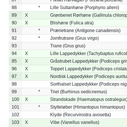
88
*
Lille Sultanhøne (Porphyrio alleni)
89
X
Grønbenet Rørhøne (Gallinula chloro
90
X
Blishøne (Fulica atra)
91
*
Prærietrane (Antigone canadensis)
92
*
Jomfrutrane (Grus virgo)
93
Trane (Grus grus)
94
X
Lille Lappedykker (Tachybaptus ruficol
95
X
Gråstrubet Lappedykker (Podiceps gr
96
X
Toppet Lappedykker (Podiceps cristat
97
X
Nordisk Lappedykker (Podiceps auritu
98
Sorthalset Lappedykker (Podiceps nigri
99
*
Triel (Burhinus oedicnemus)
100
X
Strandskade (Haematopus ostralegus
101
*
Stylteløber (Himantopus himantopus)
102
Klyde (Recurvirostra avosetta)
103
X
Vibe (Vanellus vanellus)