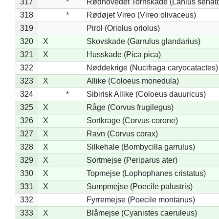
317
*
Rødhovedet Tornskade (Lanius senato
318
*
Rødøjet Vireo (Vireo olivaceus)
319
Pirol (Oriolus oriolus)
320
X
Skovskade (Garrulus glandarius)
321
X
Husskade (Pica pica)
322
Nøddekrige (Nucifraga caryocatactes)
323
X
Allike (Coloeus monedula)
324
*
Sibirisk Allike (Coloeus dauuricus)
325
X
Råge (Corvus frugilegus)
326
X
Sortkrage (Corvus corone)
327
X
Ravn (Corvus corax)
328
X
Silkehale (Bombycilla garrulus)
329
X
Sortmejse (Periparus ater)
330
X
Topmejse (Lophophanes cristatus)
331
X
Sumpmejse (Poecile palustris)
332
Fyrremejse (Poecile montanus)
333
X
Blåmejse (Cyanistes caeruleus)