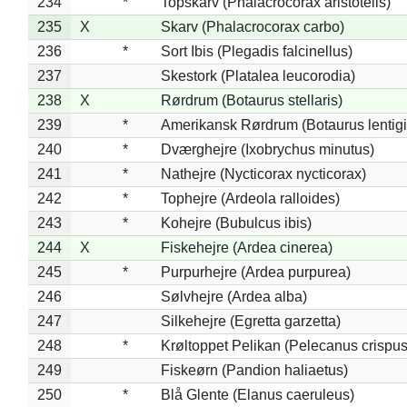
234
*
Topskarv (Phalacrocorax aristotelis)
235
X
Skarv (Phalacrocorax carbo)
236
*
Sort Ibis (Plegadis falcinellus)
237
Skestork (Platalea leucorodia)
238
X
Rørdrum (Botaurus stellaris)
239
*
Amerikansk Rørdrum (Botaurus lentig
240
*
Dværghejre (Ixobrychus minutus)
241
*
Nathejre (Nycticorax nycticorax)
242
*
Tophejre (Ardeola ralloides)
243
*
Kohejre (Bubulcus ibis)
244
X
Fiskehejre (Ardea cinerea)
245
*
Purpurhejre (Ardea purpurea)
246
Sølvhejre (Ardea alba)
247
Silkehejre (Egretta garzetta)
248
*
Krøltoppet Pelikan (Pelecanus crispus
249
Fiskeørn (Pandion haliaetus)
250
*
Blå Glente (Elanus caeruleus)