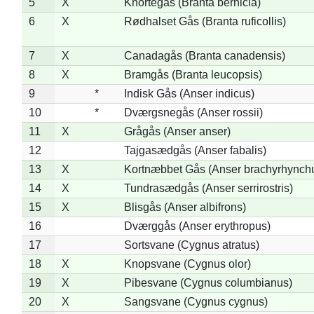
5
X
Knortegås (Branta bernicla)
6
X
Rødhalset Gås (Branta ruficollis)
7
X
Canadagås (Branta canadensis)
8
X
Bramgås (Branta leucopsis)
9
*
Indisk Gås (Anser indicus)
10
*
Dværgsnegås (Anser rossii)
11
X
Grågås (Anser anser)
12
Tajgasædgås (Anser fabalis)
13
X
Kortnæbbet Gås (Anser brachyrhynch
14
X
Tundrasædgås (Anser serrirostris)
15
X
Blisgås (Anser albifrons)
16
Dværggås (Anser erythropus)
17
Sortsvane (Cygnus atratus)
18
X
Knopsvane (Cygnus olor)
19
X
Pibesvane (Cygnus columbianus)
20
X
Sangsvane (Cygnus cygnus)