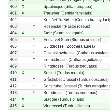
400
X
Spætmejse (Sitta europaea)
401
X
Træløber (Certhia familiaris)
402
Korttået Træløber (Certhia brachydact
403
*
Rosenstær (Pastor roseus)
404
X
Stær (Sturnus vulgaris)
405
*
Ensfarvet Stær (Sturnus unicolor)
406
*
Gulddrossel (Zoothera aurea)
407
*
Olivenskovdrossel (Catharus ustulatus
408
*
Eremitdrossel (Catharus guttatus)
409
Ringdrossel (Turdus torquatus)
410
X
Solsort (Turdus merula)
411
*
Gråstrubet Drossel (Turdus obscurus)
412
*
Sortstrubet Drossel (Turdus atrogularis
413
*
Brundrossel (Turdus eunomus)
414
X
Sjagger (Turdus pilaris)
415
X
Vindrossel (Turdus iliacus)