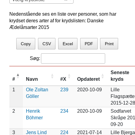
Nedenstående ses en liste over personer, som har
krydset deres arter af for krydslisten: Danske
Ædelårsarter 2015
Copy
CSV
Excel
PDF
Print
Søg:
Seneste
#
Navn
#X
Opdateret
kryds
1
Ole Zoltan
239
2020-10-09
Lille
Göller
Flagspætte
2015-12-2
2
Henrik
234
2020-10-09
Sodfarvet
Böhmer
Skråpe 201
09-20
3
Jens Lind
224
2021-07-14
Lille Bjerg