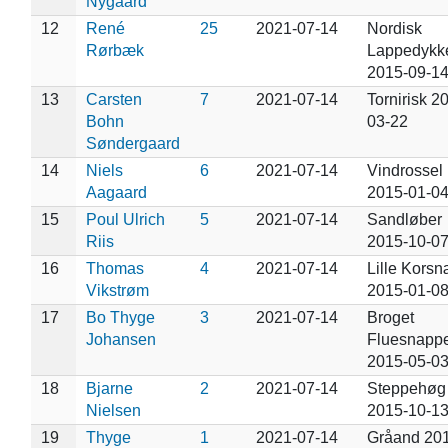
Nygaard
12
René
25
2021-07-14
Nordisk
Rørbæk
Lappedykk
2015-09-1
13
Carsten
7
2021-07-14
Tornirisk 2
Bohn
03-22
Søndergaard
14
Niels
6
2021-07-14
Vindrossel
Aagaard
2015-01-0
15
Poul Ulrich
5
2021-07-14
Sandløber
Riis
2015-10-0
16
Thomas
4
2021-07-14
Lille Kors
Vikstrøm
2015-01-0
17
Bo Thyge
3
2021-07-14
Broget
Johansen
Fluesnapp
2015-05-0
18
Bjarne
2
2021-07-14
Steppehøg
Nielsen
2015-10-1
19
Thyge
1
2021-07-14
Gråand 20