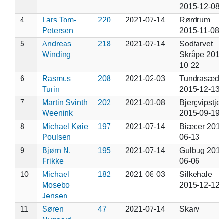
2015-12-0
4
Lars Tom-
220
2021-07-14
Rørdrum
Petersen
2015-11-08
5
Andreas
218
2021-07-14
Sodfarvet
Winding
Skråpe 201
10-22
6
Rasmus
208
2021-02-03
Tundrasæd
Turin
2015-12-1
7
Martin Svinth
202
2021-01-08
Bjergvipstje
Weenink
2015-09-1
8
Michael Køie
197
2021-07-14
Biæder 201
Poulsen
06-13
9
Bjørn N.
195
2021-07-14
Gulbug 201
Frikke
06-06
10
Michael
182
2021-08-03
Silkehale
Mosebo
2015-12-1
Jensen
11
Søren
47
2021-07-14
Skarv