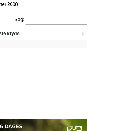
rter 2008
Søg:
te kryds