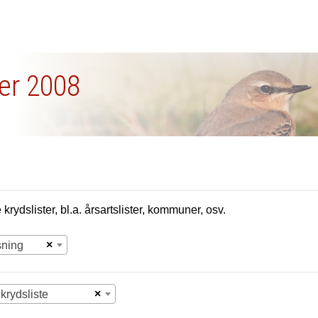
er 2008
krydslister, bl.a. årsartslister, kommuner, osv.
×
sning
×
krydsliste