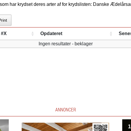
som har krydset deres arter af for krydslisten: Danske Ædelårsa
Print
#X
Opdateret
Senes
Ingen resultater - beklager
ANNONCER