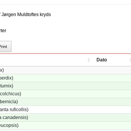
f
Jørgen Muldtofte
s kryds
ter
Print
Dato
x)
erdix)
turnix)
colchicus)
bernicla)
ta ruficollis)
a canadensis)
eucopsis)