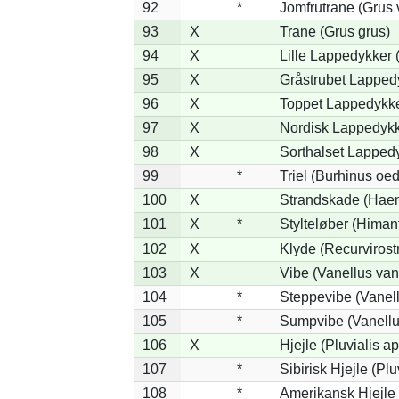
92
*
Jomfrutrane (Grus 
93
X
Trane (Grus grus)
94
X
Lille Lappedykker (
95
X
Gråstrubet Lapped
96
X
Toppet Lappedykker
97
X
Nordisk Lappedykk
98
X
Sorthalset Lappedy
99
*
Triel (Burhinus oe
100
X
Strandskade (Haem
101
X
*
Stylteløber (Hima
102
X
Klyde (Recurvirost
103
X
Vibe (Vanellus van
104
*
Steppevibe (Vanell
105
*
Sumpvibe (Vanellu
106
X
Hjejle (Pluvialis ap
107
*
Sibirisk Hjejle (Plu
108
*
Amerikansk Hjejle 