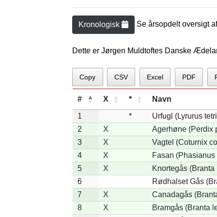
Se årsopdelt oversigt a
Kronologisk
Dette er Jørgen Muldtoftes Danske Ædelar
Copy
CSV
Excel
PDF
#
X
*
Navn
1
*
Urfugl (Lyrurus tetri
2
X
Agerhøne (Perdix p
3
X
Vagtel (Coturnix co
4
X
Fasan (Phasianus 
5
X
Knortegås (Branta 
6
Rødhalset Gås (Bran
7
X
Canadagås (Brant
8
X
Bramgås (Branta l