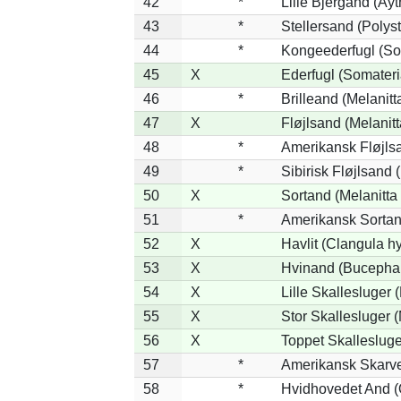
42
*
Lille Bjergand (Ayth
43
*
Stellersand (Polysti
44
*
Kongeederfugl (Som
45
X
Ederfugl (Somateri
46
*
Brilleand (Melanitta
47
X
Fløjlsand (Melanitt
48
*
Amerikansk Fløjlsa
49
*
Sibirisk Fløjlsand 
50
X
Sortand (Melanitta 
51
*
Amerikansk Sortan
52
X
Havlit (Clangula h
53
X
Hvinand (Bucephal
54
X
Lille Skallesluger 
55
X
Stor Skallesluger 
56
X
Toppet Skallesluge
57
*
Amerikansk Skarve
58
*
Hvidhovedet And (