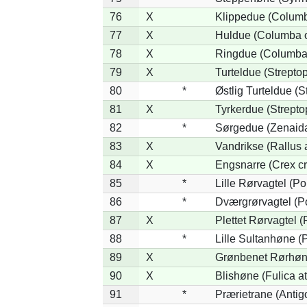
76
X
Klippedue (Columba
77
X
Huldue (Columba 
78
X
Ringdue (Columba
79
X
Turteldue (Streptope
80
*
Østlig Turteldue (St
81
X
Tyrkerdue (Strepto
82
*
Sørgedue (Zenaid
83
X
Vandrikse (Rallus 
84
X
Engsnarre (Crex cr
85
*
Lille Rørvagtel (P
86
*
Dværgrørvagtel (Po
87
X
Plettet Rørvagtel 
88
*
Lille Sultanhøne (P
89
X
Grønbenet Rørhøne
90
X
Blishøne (Fulica at
91
*
Prærietrane (Anti