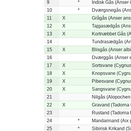
9
*
Indisk Gås (Anser 
10
*
Dværgsnegås (Anse
11
X
Grågås (Anser ans
12
X
Tajgasædgås (Anse
13
X
Kortnæbbet Gås (A
14
Tundrasædgås (Anse
15
X
Blisgås (Anser albi
16
Dværggås (Anser e
17
X
Sortsvane (Cygnus 
18
X
Knopsvane (Cygnus
19
X
Pibesvane (Cygnu
20
X
Sangsvane (Cygnu
21
Nilgås (Alopochen
22
X
Gravand (Tadorna 
23
Rustand (Tadorna f
24
*
Mandarinand (Aix g
25
*
Sibirisk Krikand (S