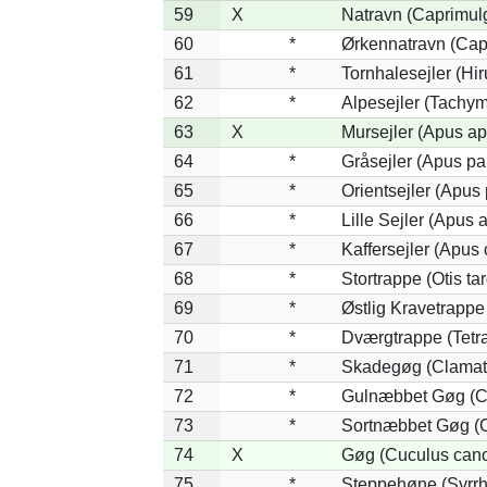
59
X
Natravn (Caprimul
60
*
Ørkennatravn (Cap
61
*
Tornhalesejler (H
62
*
Alpesejler (Tachym
63
X
Mursejler (Apus ap
64
*
Gråsejler (Apus pal
65
*
Orientsejler (Apus 
66
*
Lille Sejler (Apus a
67
*
Kaffersejler (Apus 
68
*
Stortrappe (Otis ta
69
*
Østlig Kravetrapp
70
*
Dværgtrappe (Tetra
71
*
Skadegøg (Clamato
72
*
Gulnæbbet Gøg (C
73
*
Sortnæbbet Gøg (C
74
X
Gøg (Cuculus cano
75
*
Steppehøne (Syrrh