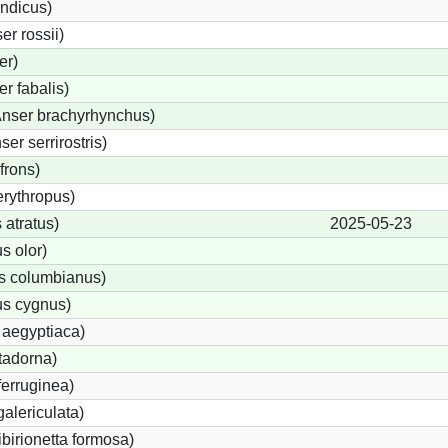
indicus)
r rossii)
er)
r fabalis)
nser brachyrhynchus)
r serrirostris)
frons)
rythropus)
atratus)
2025-05-23
 olor)
s columbianus)
s cygnus)
 aegyptiaca)
tadorna)
erruginea)
alericulata)
ibirionetta formosa)