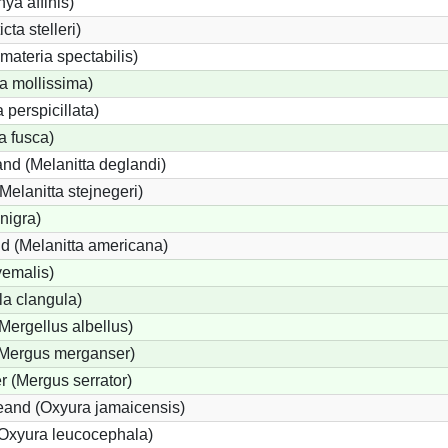
ya affinis)
cta stelleri)
ateria spectabilis)
a mollissima)
 perspicillata)
a fusca)
nd (Melanitta deglandi)
(Melanitta stejnegeri)
nigra)
d (Melanitta americana)
yemalis)
a clangula)
(Mergellus albellus)
(Mergus merganser)
r (Mergus serrator)
and (Oxyura jamaicensis)
Oxyura leucocephala)