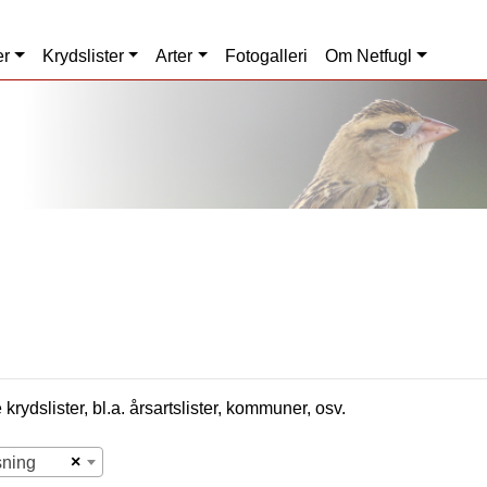
er
Krydslister
Arter
Fotogalleri
Om Netfugl
krydslister, bl.a. årsartslister, kommuner, osv.
×
sning