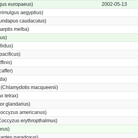
gus europaeus)
2002-05-13
rimulgus aegyptius)
irundapus caudacutus)
arptis melba)
us)
lidus)
pacificus)
ffinis)
caffer)
rda)
e (Chlamydotis macqueenii)
x tetrax)
r glandarius)
occyzus americanus)
occyzus erythropthalmus)
rus)
aptes paradoxus)