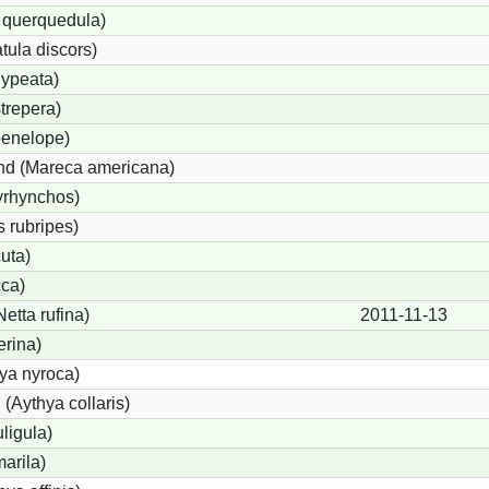
 querquedula)
tula discors)
lypeata)
trepera)
penelope)
nd (Mareca americana)
yrhynchos)
 rubripes)
uta)
cca)
tta rufina)
2011-11-13
erina)
ya nyroca)
(Aythya collaris)
ligula)
arila)