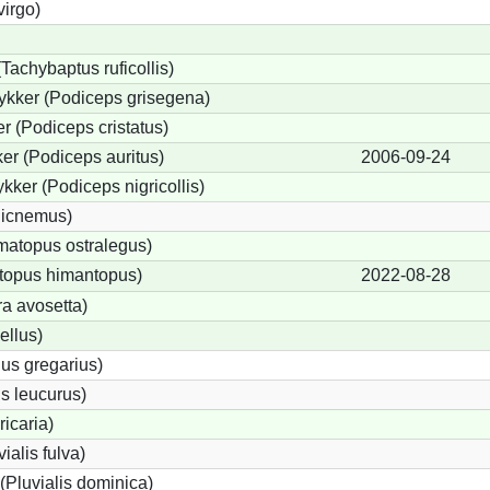
virgo)
Tachybaptus ruficollis)
ykker (Podiceps grisegena)
 (Podiceps cristatus)
er (Podiceps auritus)
2006-09-24
kker (Podiceps nigricollis)
dicnemus)
atopus ostralegus)
ntopus himantopus)
2022-08-28
ra avosetta)
ellus)
us gregarius)
s leucurus)
ricaria)
vialis fulva)
(Pluvialis dominica)