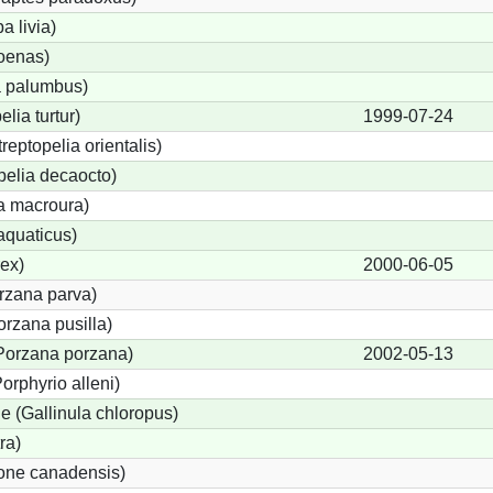
 livia)
oenas)
 palumbus)
lia turtur)
1999-07-24
reptopelia orientalis)
pelia decaocto)
a macroura)
aquaticus)
ex)
2000-06-05
orzana parva)
rzana pusilla)
(Porzana porzana)
2002-05-13
orphyrio alleni)
 (Gallinula chloropus)
ra)
gone canadensis)