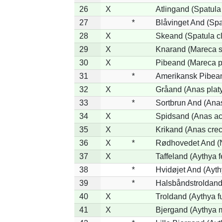
26
X
Atlingand (Spatula
27
*
Blåvinget And (Spa
28
X
Skeand (Spatula c
29
X
Knarand (Mareca s
30
X
Pibeand (Mareca 
31
*
Amerikansk Pibea
32
X
Gråand (Anas plat
33
*
Sortbrun And (Anas
34
X
Spidsand (Anas ac
35
X
Krikand (Anas cre
36
X
*
Rødhovedet And (Ne
37
X
Taffeland (Aythya f
38
*
Hvidøjet And (Ayth
39
*
Halsbåndstroldand 
40
X
Troldand (Aythya fu
41
X
Bjergand (Aythya m