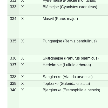
332
X
Fyrremejse (Poecile montanus)
333
X
Blåmejse (Cyanistes caeruleus)
334
X
Musvit (Parus major)
335
X
Pungmejse (Remiz pendulinus)
336
X
Skægmejse (Panurus biarmicus)
337
X
Hedelærke (Lullula arborea)
338
X
Sanglærke (Alauda arvensis)
339
X
Toplærke (Galerida cristata)
340
X
Bjerglærke (Eremophila alpestris)