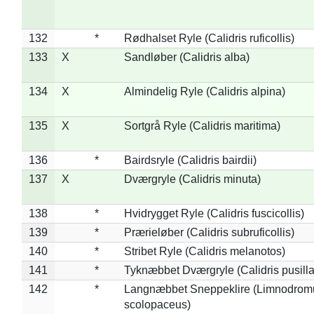
132
*
Rødhalset Ryle (Calidris ruficollis)
133
X
Sandløber (Calidris alba)
134
X
Almindelig Ryle (Calidris alpina)
135
X
Sortgrå Ryle (Calidris maritima)
136
*
Bairdsryle (Calidris bairdii)
137
X
Dværgryle (Calidris minuta)
138
*
Hvidrygget Ryle (Calidris fuscicollis)
139
*
Prærieløber (Calidris subruficollis)
140
*
Stribet Ryle (Calidris melanotos)
141
*
Tyknæbbet Dværgryle (Calidris pusilla
142
*
Langnæbbet Sneppeklire (Limnodrom
scolopaceus)