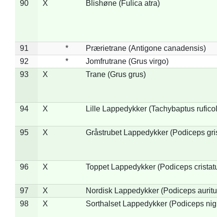
90
X
Blishøne (Fulica atra)
91
*
Prærietrane (Antigone canadensis)
92
*
Jomfrutrane (Grus virgo)
93
X
Trane (Grus grus)
94
X
Lille Lappedykker (Tachybaptus ruficol
95
X
Gråstrubet Lappedykker (Podiceps gr
96
X
Toppet Lappedykker (Podiceps cristat
97
X
Nordisk Lappedykker (Podiceps auritu
98
X
Sorthalset Lappedykker (Podiceps nigri