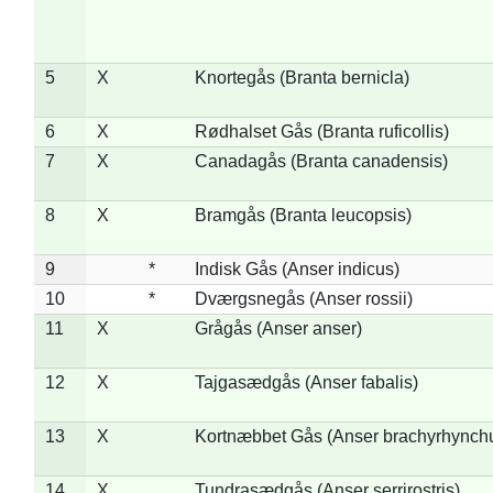
5
X
Knortegås (Branta bernicla)
6
X
Rødhalset Gås (Branta ruficollis)
7
X
Canadagås (Branta canadensis)
8
X
Bramgås (Branta leucopsis)
9
*
Indisk Gås (Anser indicus)
10
*
Dværgsnegås (Anser rossii)
11
X
Grågås (Anser anser)
12
X
Tajgasædgås (Anser fabalis)
13
X
Kortnæbbet Gås (Anser brachyrhynch
14
X
Tundrasædgås (Anser serrirostris)