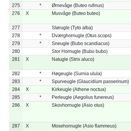
275
*
Ørnevåge (Buteo rufinus)
276
X
Musvåge (Buteo buteo)
277
Slørugle (Tyto alba)
278
*
Dværghornugle (Otus scops)
279
*
Sneugle (Bubo scandiacus)
280
Stor Hornugle (Bubo bubo)
281
X
Natugle (Strix aluco)
282
*
Høgeugle (Surnia ulula)
283
*
Spurveugle (Glaucidium passerinum)
284
X
Kirkeugle (Athene noctua)
285
*
Perleugle (Aegolius funereus)
286
X
Skovhornugle (Asio otus)
287
X
Mosehornugle (Asio flammeus)