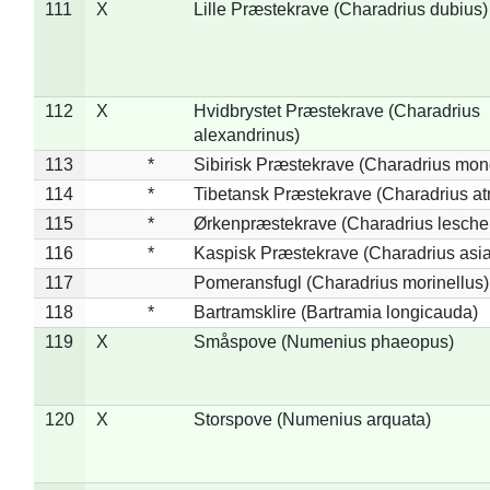
111
X
Lille Præstekrave (Charadrius dubius)
112
X
Hvidbrystet Præstekrave (Charadrius
alexandrinus)
113
*
Sibirisk Præstekrave (Charadrius mon
114
*
Tibetansk Præstekrave (Charadrius atr
115
*
Ørkenpræstekrave (Charadrius leschen
116
*
Kaspisk Præstekrave (Charadrius asia
117
Pomeransfugl (Charadrius morinellus)
118
*
Bartramsklire (Bartramia longicauda)
119
X
Småspove (Numenius phaeopus)
120
X
Storspove (Numenius arquata)