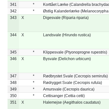
341
*
Korttået Lærke (Calandrella brachydac
342
*
Østlig Kalanderlærke (Melanocorypha
343
X
Digesvale (Riparia riparia)
344
X
Landsvale (Hirundo rustica)
345
*
Klippesvale (Ptyonoprogne rupestris)
346
X
Bysvale (Delichon urbicum)
347
*
Rødbrystet Svale (Cecropis semirufa)
348
*
Rødrygget Svale (Cecropis rufula)
349
*
Amursvale (Cecropis daurica)
350
*
Cettisanger (Cettia cetti)
351
X
Halemejse (Aegithalos caudatus)