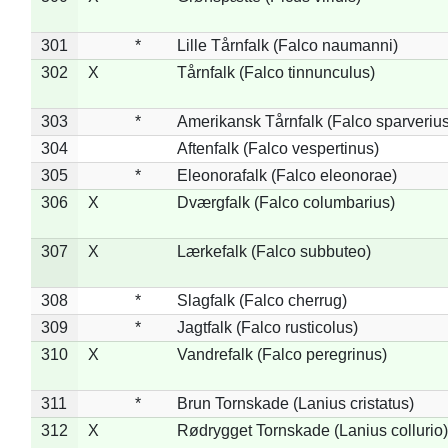
301
*
Lille Tårnfalk (Falco naumanni)
302
X
Tårnfalk (Falco tinnunculus)
303
*
Amerikansk Tårnfalk (Falco sparverius
304
Aftenfalk (Falco vespertinus)
305
*
Eleonorafalk (Falco eleonorae)
306
X
Dværgfalk (Falco columbarius)
307
X
Lærkefalk (Falco subbuteo)
308
*
Slagfalk (Falco cherrug)
309
*
Jagtfalk (Falco rusticolus)
310
X
Vandrefalk (Falco peregrinus)
311
*
Brun Tornskade (Lanius cristatus)
312
X
Rødrygget Tornskade (Lanius collurio)