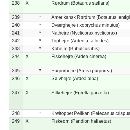
238
X
Rørdrum (Botaurus stellaris)
239
*
Amerikansk Rørdrum (Botaurus lentig
240
*
Dværghejre (Ixobrychus minutus)
241
*
Nathejre (Nycticorax nycticorax)
242
*
Tophejre (Ardeola ralloides)
243
*
Kohejre (Bubulcus ibis)
244
X
Fiskehejre (Ardea cinerea)
245
*
Purpurhejre (Ardea purpurea)
246
X
Sølvhejre (Ardea alba)
247
X
Silkehejre (Egretta garzetta)
248
*
Krøltoppet Pelikan (Pelecanus crispus
249
X
Fiskeørn (Pandion haliaetus)