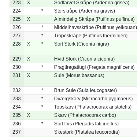
223
X
Sodfarvet Skråpe (Ardenna grisea)
224
*
Storskråpe (Ardenna gravis)
225
X
Almindelig Skråpe (Puffinus puffinus)
226
*
Middelhavsskråpe (Puffinus yelkouan)
227
*
Tropeskråpe (Puffinus lherminieri)
228
X
*
Sort Stork (Ciconia nigra)
229
X
Hvid Stork (Ciconia ciconia)
230
*
Pragtfregatfugl (Fregata magnificens)
231
X
Sule (Morus bassanus)
232
*
Brun Sule (Sula leucogaster)
233
*
Dværgskarv (Microcarbo pygmaeus)
234
*
Topskarv (Phalacrocorax aristotelis)
235
X
Skarv (Phalacrocorax carbo)
236
*
Sort Ibis (Plegadis falcinellus)
237
Skestork (Platalea leucorodia)