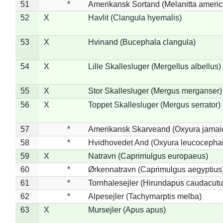
51
*
Amerikansk Sortand (Melanitta ameri
52
X
Havlit (Clangula hyemalis)
53
X
Hvinand (Bucephala clangula)
54
X
Lille Skallesluger (Mergellus albellus)
55
X
Stor Skallesluger (Mergus merganser)
56
X
Toppet Skallesluger (Mergus serrator)
57
*
Amerikansk Skarveand (Oxyura jamai
58
*
Hvidhovedet And (Oxyura leucocepha
59
X
Natravn (Caprimulgus europaeus)
60
*
Ørkennatravn (Caprimulgus aegyptius
61
*
Tornhalesejler (Hirundapus caudacutu
62
*
Alpesejler (Tachymarptis melba)
63
X
Mursejler (Apus apus)