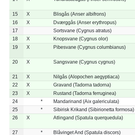
15
X
Blisgås (Anser albifrons)
16
X
Dværggås (Anser erythropus)
17
Sortsvane (Cygnus atratus)
18
X
Knopsvane (Cygnus olor)
19
X
Pibesvane (Cygnus columbianus)
20
X
Sangsvane (Cygnus cygnus)
21
X
Nilgås (Alopochen aegyptiaca)
22
X
Gravand (Tadorna tadorna)
23
X
Rustand (Tadorna ferruginea)
24
*
Mandarinand (Aix galericulata)
25
*
Sibirisk Krikand (Sibirionetta formosa)
26
X
Atlingand (Spatula querquedula)
27
*
Blåvinget And (Spatula discors)