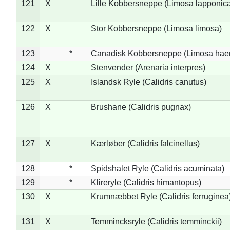
121
X
Lille Kobbersneppe (Limosa lapponic
122
X
Stor Kobbersneppe (Limosa limosa)
123
*
Canadisk Kobbersneppe (Limosa hae
124
X
Stenvender (Arenaria interpres)
125
X
Islandsk Ryle (Calidris canutus)
126
X
Brushane (Calidris pugnax)
127
X
Kærløber (Calidris falcinellus)
128
*
Spidshalet Ryle (Calidris acuminata)
129
*
Klireryle (Calidris himantopus)
130
X
Krumnæbbet Ryle (Calidris ferruginea
131
X
Temmincksryle (Calidris temminckii)