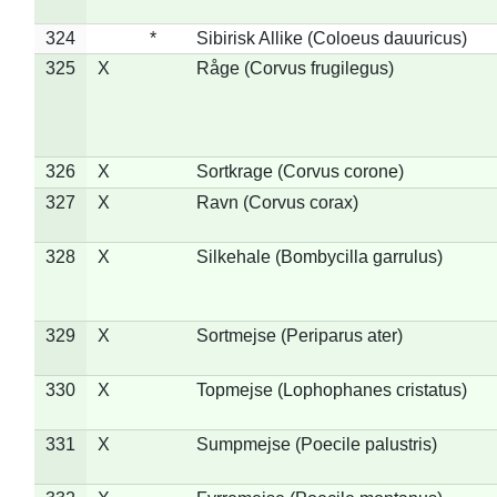
324
*
Sibirisk Allike (Coloeus dauuricus)
325
X
Råge (Corvus frugilegus)
326
X
Sortkrage (Corvus corone)
327
X
Ravn (Corvus corax)
328
X
Silkehale (Bombycilla garrulus)
329
X
Sortmejse (Periparus ater)
330
X
Topmejse (Lophophanes cristatus)
331
X
Sumpmejse (Poecile palustris)