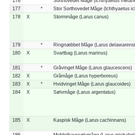
176
Sorthovedet Måge (Ichthyaetus melan
177
*
Stor Sorthovedet Måge (Ichthyaetus ic
178
X
Stormmåge (Larus canus)
179
*
Ringnæbbet Måge (Larus delawarensi
180
X
Svartbag (Larus marinus)
181
*
Gråvinget Måge (Larus glaucescens)
182
X
Gråmåge (Larus hyperboreus)
183
X
*
Hvidvinget Måge (Larus glaucoides)
184
X
Sølvmåge (Larus argentatus)
185
X
Kaspisk Måge (Larus cachinnans)
186
Middelhavssølvmåge (Larus michahell