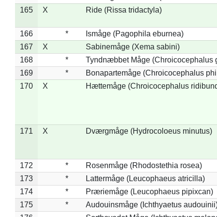
165
X
Ride (Rissa tridactyla)
166
*
Ismåge (Pagophila eburnea)
167
X
Sabinemåge (Xema sabini)
168
*
Tyndnæbbet Måge (Chroicocephalus 
169
*
Bonapartemåge (Chroicocephalus phil
170
X
Hættemåge (Chroicocephalus ridibun
171
X
Dværgmåge (Hydrocoloeus minutus)
172
*
Rosenmåge (Rhodostethia rosea)
173
*
Lattermåge (Leucophaeus atricilla)
174
*
Præriemåge (Leucophaeus pipixcan)
175
*
Audouinsmåge (Ichthyaetus audouinii