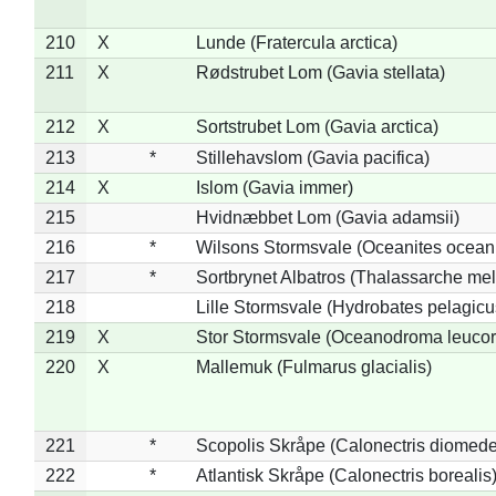
210
X
Lunde (Fratercula arctica)
211
X
Rødstrubet Lom (Gavia stellata)
212
X
Sortstrubet Lom (Gavia arctica)
213
*
Stillehavslom (Gavia pacifica)
214
X
Islom (Gavia immer)
215
Hvidnæbbet Lom (Gavia adamsii)
216
*
Wilsons Stormsvale (Oceanites ocean
217
*
Sortbrynet Albatros (Thalassarche me
218
Lille Stormsvale (Hydrobates pelagicu
219
X
Stor Stormsvale (Oceanodroma leuco
220
X
Mallemuk (Fulmarus glacialis)
221
*
Scopolis Skråpe (Calonectris diomed
222
*
Atlantisk Skråpe (Calonectris borealis