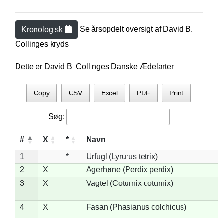
Se årsopdelt oversigt af
David B.
Kronologisk
Collinge
s kryds
Dette er David B. Collinges Danske Ædelarter
Copy
CSV
Excel
PDF
Print
Søg:
#
X
*
Navn
1
*
Urfugl (Lyrurus tetrix)
2
X
Agerhøne (Perdix perdix)
3
X
Vagtel (Coturnix coturnix)
4
X
Fasan (Phasianus colchicus)