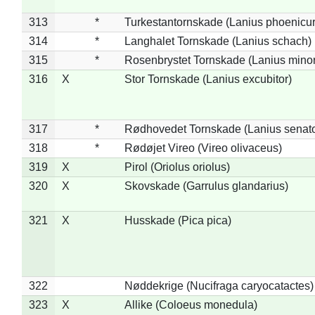
313
*
Turkestantornskade (Lanius phoenicur
314
*
Langhalet Tornskade (Lanius schach)
315
*
Rosenbrystet Tornskade (Lanius minor
316
X
Stor Tornskade (Lanius excubitor)
317
*
Rødhovedet Tornskade (Lanius senato
318
*
Rødøjet Vireo (Vireo olivaceus)
319
X
Pirol (Oriolus oriolus)
320
X
Skovskade (Garrulus glandarius)
321
X
Husskade (Pica pica)
322
Nøddekrige (Nucifraga caryocatactes)
323
X
Allike (Coloeus monedula)