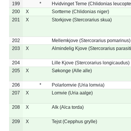
199
*
Hvidvinget Terne (Chlidonias leucopte
200
X
Sortterne (Chlidonias niger)
201
X
Storkjove (Stercorarius skua)
202
Mellemkjove (Stercorarius pomarinus)
203
X
Almindelig Kjove (Stercorarius parasit
204
Lille Kjove (Stercorarius longicaudus)
205
X
Søkonge (Alle alle)
206
*
Polarlomvie (Uria lomvia)
207
X
Lomvie (Uria aalge)
208
X
Alk (Alca torda)
209
X
Tejst (Cepphus grylle)