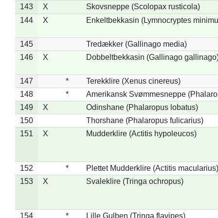
143
X
Skovsneppe (Scolopax rusticola)
144
X
Enkeltbekkasin (Lymnocryptes minimu
145
Tredækker (Gallinago media)
146
X
Dobbeltbekkasin (Gallinago gallinago
147
*
Terekklire (Xenus cinereus)
148
*
Amerikansk Svømmesneppe (Phalaropu
149
X
Odinshane (Phalaropus lobatus)
150
Thorshane (Phalaropus fulicarius)
151
X
Mudderklire (Actitis hypoleucos)
152
*
Plettet Mudderklire (Actitis macularius
153
X
Svaleklire (Tringa ochropus)
154
*
Lille Gulben (Tringa flavipes)