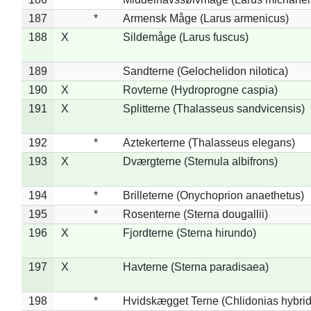
187
*
Armensk Måge (Larus armenicus)
188
X
Sildemåge (Larus fuscus)
189
Sandterne (Gelochelidon nilotica)
190
X
Rovterne (Hydroprogne caspia)
191
X
Splitterne (Thalasseus sandvicensis)
192
*
Aztekerterne (Thalasseus elegans)
193
X
Dværgterne (Sternula albifrons)
194
*
Brilleterne (Onychoprion anaethetus)
195
*
Rosenterne (Sterna dougallii)
196
X
Fjordterne (Sterna hirundo)
197
X
Havterne (Sterna paradisaea)
198
*
Hvidskægget Terne (Chlidonias hybrid