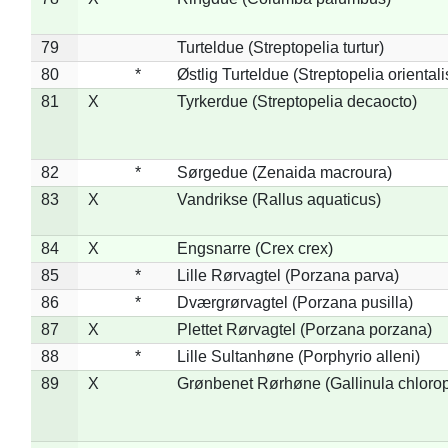
79
Turteldue (Streptopelia turtur)
80
*
Østlig Turteldue (Streptopelia orientali
81
X
Tyrkerdue (Streptopelia decaocto)
82
*
Sørgedue (Zenaida macroura)
83
X
Vandrikse (Rallus aquaticus)
84
X
Engsnarre (Crex crex)
85
*
Lille Rørvagtel (Porzana parva)
86
*
Dværgrørvagtel (Porzana pusilla)
87
X
Plettet Rørvagtel (Porzana porzana)
88
*
Lille Sultanhøne (Porphyrio alleni)
89
X
Grønbenet Rørhøne (Gallinula chloro