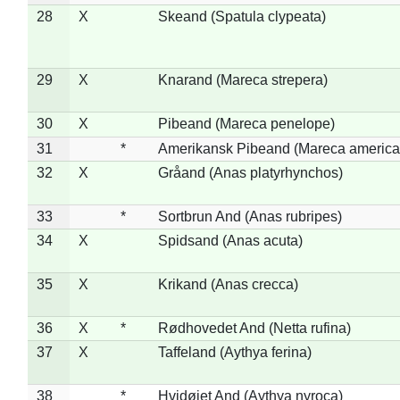
28
X
Skeand (Spatula clypeata)
29
X
Knarand (Mareca strepera)
30
X
Pibeand (Mareca penelope)
31
*
Amerikansk Pibeand (Mareca america
32
X
Gråand (Anas platyrhynchos)
33
*
Sortbrun And (Anas rubripes)
34
X
Spidsand (Anas acuta)
35
X
Krikand (Anas crecca)
36
X
*
Rødhovedet And (Netta rufina)
37
X
Taffeland (Aythya ferina)
38
*
Hvidøjet And (Aythya nyroca)