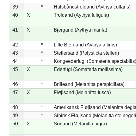
39
*
Halsbåndstroldand (Aythya collaris)
40
X
Troldand (Aythya fuligula)
41
X
Bjergand (Aythya marila)
42
*
Lille Bjergand (Aythya affinis)
43
*
Stellersand (Polysticta stelleri)
44
*
Kongeederfugl (Somateria spectabilis
45
X
Ederfugl (Somateria mollissima)
46
*
Brilleand (Melanitta perspicillata)
47
X
Fløjlsand (Melanitta fusca)
48
*
Amerikansk Fløjlsand (Melanitta degla
49
*
Sibirisk Fløjlsand (Melanitta stejnegeri
50
X
Sortand (Melanitta nigra)