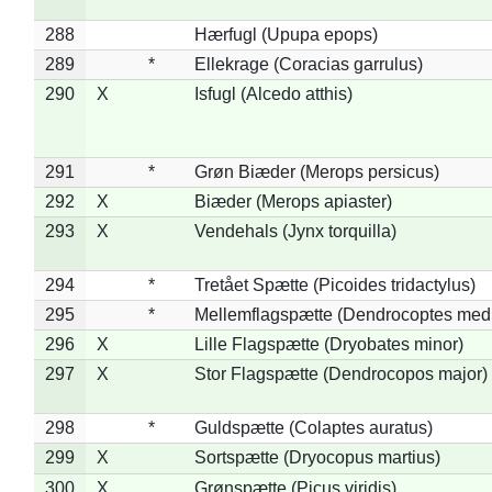
288
Hærfugl (Upupa epops)
289
*
Ellekrage (Coracias garrulus)
290
X
Isfugl (Alcedo atthis)
291
*
Grøn Biæder (Merops persicus)
292
X
Biæder (Merops apiaster)
293
X
Vendehals (Jynx torquilla)
294
*
Tretået Spætte (Picoides tridactylus)
295
*
Mellemflagspætte (Dendrocoptes med
296
X
Lille Flagspætte (Dryobates minor)
297
X
Stor Flagspætte (Dendrocopos major)
298
*
Guldspætte (Colaptes auratus)
299
X
Sortspætte (Dryocopus martius)
300
X
Grønspætte (Picus viridis)