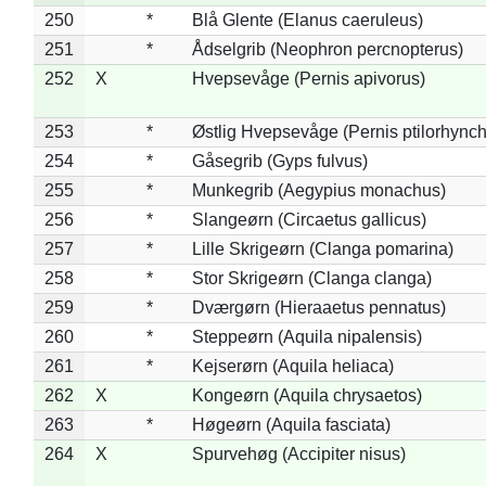
250
*
Blå Glente (Elanus caeruleus)
251
*
Ådselgrib (Neophron percnopterus)
252
X
Hvepsevåge (Pernis apivorus)
253
*
Østlig Hvepsevåge (Pernis ptilorhync
254
*
Gåsegrib (Gyps fulvus)
255
*
Munkegrib (Aegypius monachus)
256
*
Slangeørn (Circaetus gallicus)
257
*
Lille Skrigeørn (Clanga pomarina)
258
*
Stor Skrigeørn (Clanga clanga)
259
*
Dværgørn (Hieraaetus pennatus)
260
*
Steppeørn (Aquila nipalensis)
261
*
Kejserørn (Aquila heliaca)
262
X
Kongeørn (Aquila chrysaetos)
263
*
Høgeørn (Aquila fasciata)
264
X
Spurvehøg (Accipiter nisus)