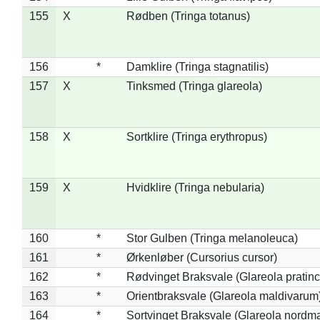
155
X
Rødben (Tringa totanus)
156
*
Damklire (Tringa stagnatilis)
157
X
Tinksmed (Tringa glareola)
158
X
Sortklire (Tringa erythropus)
159
X
Hvidklire (Tringa nebularia)
160
*
Stor Gulben (Tringa melanoleuca)
161
*
Ørkenløber (Cursorius cursor)
162
*
Rødvinget Braksvale (Glareola pratinc
163
*
Orientbraksvale (Glareola maldivarum
164
*
Sortvinget Braksvale (Glareola nordm