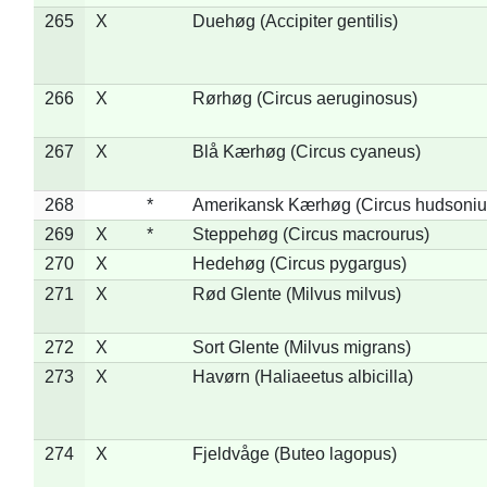
265
X
Duehøg (Accipiter gentilis)
266
X
Rørhøg (Circus aeruginosus)
267
X
Blå Kærhøg (Circus cyaneus)
268
*
Amerikansk Kærhøg (Circus hudsoniu
269
X
*
Steppehøg (Circus macrourus)
270
X
Hedehøg (Circus pygargus)
271
X
Rød Glente (Milvus milvus)
272
X
Sort Glente (Milvus migrans)
273
X
Havørn (Haliaeetus albicilla)
274
X
Fjeldvåge (Buteo lagopus)