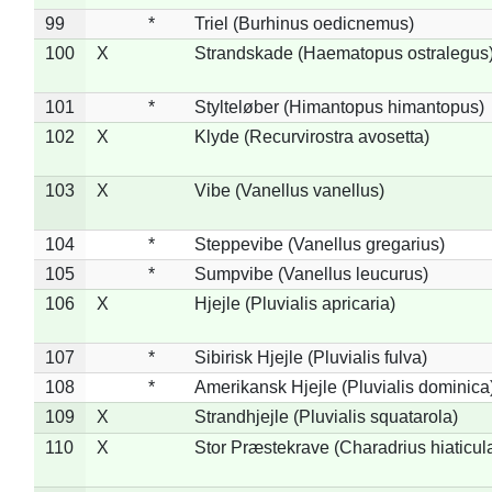
99
*
Triel (Burhinus oedicnemus)
100
X
Strandskade (Haematopus ostralegus
101
*
Stylteløber (Himantopus himantopus)
102
X
Klyde (Recurvirostra avosetta)
103
X
Vibe (Vanellus vanellus)
104
*
Steppevibe (Vanellus gregarius)
105
*
Sumpvibe (Vanellus leucurus)
106
X
Hjejle (Pluvialis apricaria)
107
*
Sibirisk Hjejle (Pluvialis fulva)
108
*
Amerikansk Hjejle (Pluvialis dominica
109
X
Strandhjejle (Pluvialis squatarola)
110
X
Stor Præstekrave (Charadrius hiaticul