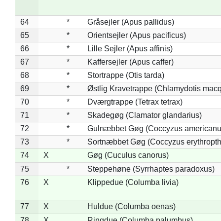
64
*
Gråsejler (Apus pallidus)
65
*
Orientsejler (Apus pacificus)
66
*
Lille Sejler (Apus affinis)
67
*
Kaffersejler (Apus caffer)
68
*
Stortrappe (Otis tarda)
69
*
Østlig Kravetrappe (Chlamydotis macq
70
*
Dværgtrappe (Tetrax tetrax)
71
*
Skadegøg (Clamator glandarius)
72
*
Gulnæbbet Gøg (Coccyzus americanu
73
*
Sortnæbbet Gøg (Coccyzus erythropt
74
X
Gøg (Cuculus canorus)
75
*
Steppehøne (Syrrhaptes paradoxus)
76
X
Klippedue (Columba livia)
77
X
Huldue (Columba oenas)
78
X
Ringdue (Columba palumbus)