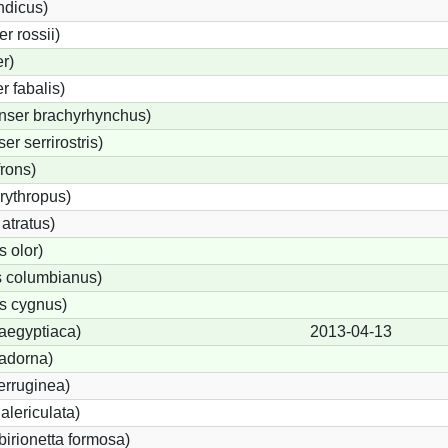
ndicus)
 rossii)
r)
 fabalis)
nser brachyrhynchus)
r serrirostris)
frons)
rythropus)
atratus)
 olor)
 columbianus)
s cygnus)
aegyptiaca)
2013-04-13
adorna)
erruginea)
lericulata)
birionetta formosa)