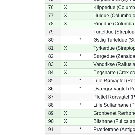
76
X
Klippedue (Columba
77
X
Huldue (Columba o
78
X
Ringdue (Columba
79
Turteldue (Streptope
80
*
Østlig Turteldue (St
81
X
Tyrkerdue (Streptop
82
*
Sørgedue (Zenaida
83
X
Vandrikse (Rallus a
84
X
Engsnarre (Crex cr
85
*
Lille Rørvagtel (Po
86
*
Dværgrørvagtel (Po
87
Plettet Rørvagtel (
88
*
Lille Sultanhøne (P
89
X
Grønbenet Rørhøne 
90
X
Blishøne (Fulica at
91
*
Prærietrane (Antig