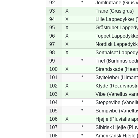
92
*
Jomfrutrane (Grus v
93
X
Trane (Grus grus)
94
X
Lille Lappedykker (
95
X
Gråstrubet Lappedy
96
X
Toppet Lappedykker
97
X
Nordisk Lappedykke
98
X
Sorthalset Lappedyk
99
*
Triel (Burhinus oe
100
X
Strandskade (Haem
101
*
Stylteløber (Himan
102
X
Klyde (Recurvirostr
103
X
Vibe (Vanellus vane
104
*
Steppevibe (Vanell
105
*
Sumpvibe (Vanellus
106
X
Hjejle (Pluvialis apr
107
*
Sibirisk Hjejle (Pluv
108
*
Amerikansk Hjejle (