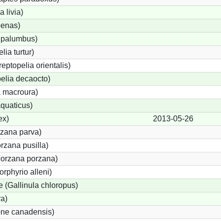
 livia)
enas)
 palumbus)
lia turtur)
reptopelia orientalis)
elia decaocto)
 macroura)
quaticus)
ex)
2013-05-26
rzana parva)
rzana pusilla)
Porzana porzana)
orphyrio alleni)
(Gallinula chloropus)
ra)
one canadensis)