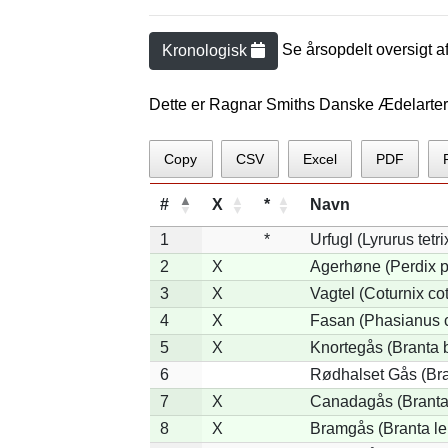
Se årsopdelt oversigt a
Kronologisk
Dette er Ragnar Smiths Danske Ædelarte
Copy
CSV
Excel
PDF
#
X
*
Navn
1
*
Urfugl (Lyrurus tetri
2
X
Agerhøne (Perdix p
3
X
Vagtel (Coturnix cot
4
X
Fasan (Phasianus c
5
X
Knortegås (Branta b
6
Rødhalset Gås (Bran
7
X
Canadagås (Branta
8
X
Bramgås (Branta le