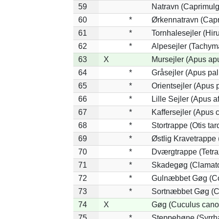
59
Natravn (Caprimul
60
*
Ørkennatravn (Capr
61
*
Tornhalesejler (Hi
62
*
Alpesejler (Tachym
63
X
Mursejler (Apus ap
64
*
Gråsejler (Apus pal
65
*
Orientsejler (Apus p
66
*
Lille Sejler (Apus af
67
*
Kaffersejler (Apus c
68
*
Stortrappe (Otis tar
69
*
Østlig Kravetrappe
70
*
Dværgtrappe (Tetrax
71
*
Skadegøg (Clamato
72
*
Gulnæbbet Gøg (Co
73
*
Sortnæbbet Gøg (C
74
X
Gøg (Cuculus cano
75
*
Steppehøne (Syrrh