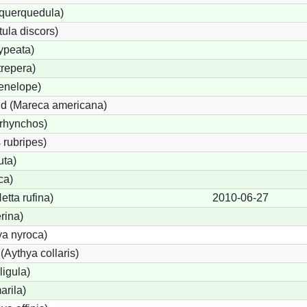
 querquedula)
ula discors)
ypeata)
repera)
enelope)
d (Mareca americana)
rhynchos)
 rubripes)
uta)
ca)
tta rufina)
2010-06-27
rina)
ya nyroca)
Aythya collaris)
ligula)
arila)