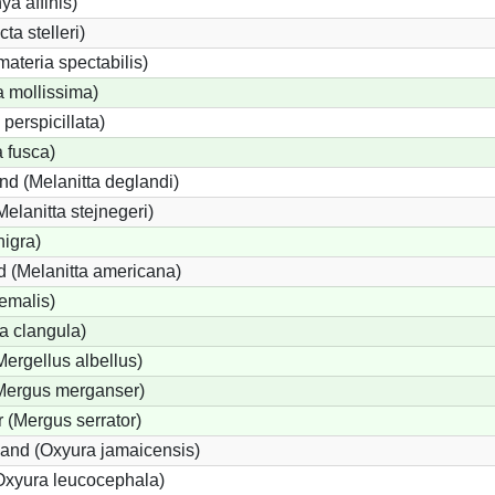
ya affinis)
ta stelleri)
ateria spectabilis)
a mollissima)
 perspicillata)
a fusca)
nd (Melanitta deglandi)
Melanitta stejnegeri)
nigra)
 (Melanitta americana)
emalis)
a clangula)
Mergellus albellus)
(Mergus merganser)
 (Mergus serrator)
and (Oxyura jamaicensis)
Oxyura leucocephala)