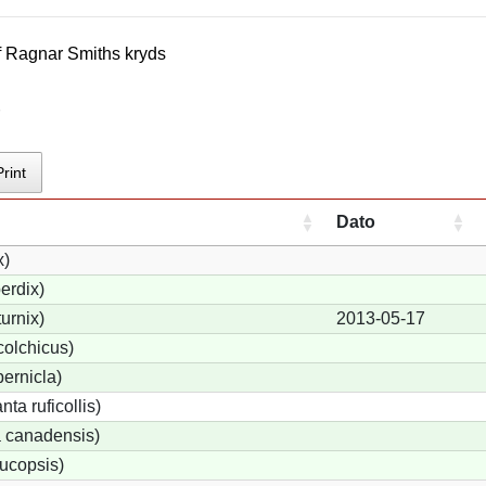
f
Ragnar Smith
s kryds
r
Print
Dato
x)
erdix)
urnix)
2013-05-17
olchicus)
ernicla)
ta ruficollis)
 canadensis)
ucopsis)