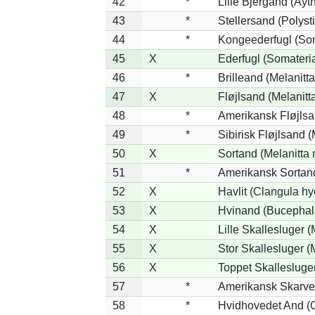
42
*
Lille Bjergand (Ayth
43
*
Stellersand (Polystic
44
*
Kongeederfugl (Som
45
X
Ederfugl (Somateri
46
*
Brilleand (Melanitta
47
X
Fløjlsand (Melanitt
48
*
Amerikansk Fløjlsa
49
*
Sibirisk Fløjlsand (
50
X
Sortand (Melanitta 
51
*
Amerikansk Sortand
52
X
Havlit (Clangula hy
53
X
Hvinand (Bucephal
54
X
Lille Skallesluger (
55
X
Stor Skallesluger 
56
X
Toppet Skallesluger
57
*
Amerikansk Skarve
58
*
Hvidhovedet And (