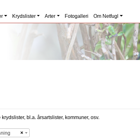
er
Krydslister
Arter
Fotogalleri
Om Netfugl
krydslister, bl.a. årsartslister, kommuner, osv.
×
sning