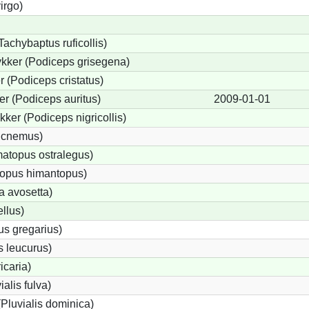
irgo)
Tachybaptus ruficollis)
kker (Podiceps grisegena)
 (Podiceps cristatus)
r (Podiceps auritus)
2009-01-01
ker (Podiceps nigricollis)
dicnemus)
atopus ostralegus)
topus himantopus)
a avosetta)
llus)
us gregarius)
 leucurus)
icaria)
ialis fulva)
Pluvialis dominica)