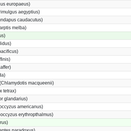
gus europaeus)
imulgus aegyptius)
rundapus caudacutus)
arptis melba)
us)
lidus)
acificus)
finis)
affer)
da)
 (Chlamydotis macqueenii)
 tetrax)
r glandarius)
ccyzus americanus)
occyzus erythropthalmus)
rus)
aptes paradoxus)