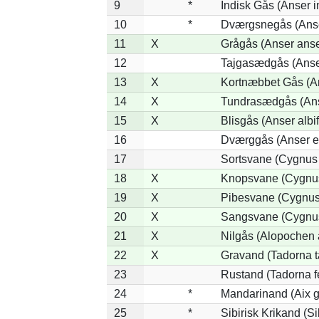
9
*
Indisk Gås (Anser i
10
*
Dværgsnegås (Anser
11
X
Grågås (Anser anse
12
Tajgasædgås (Anser
13
X
Kortnæbbet Gås (A
14
X
Tundrasædgås (Anse
15
X
Blisgås (Anser albi
16
Dværggås (Anser e
17
Sortsvane (Cygnus 
18
X
Knopsvane (Cygnus
19
X
Pibesvane (Cygnus
20
X
Sangsvane (Cygnu
21
X
Nilgås (Alopochen 
22
X
Gravand (Tadorna t
23
Rustand (Tadorna f
24
*
Mandarinand (Aix ga
25
*
Sibirisk Krikand (Si