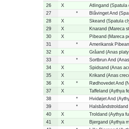
26
X
Atlingand (Spatula
27
*
Blåvinget And (Spat
28
X
Skeand (Spatula cl
29
X
Knarand (Mareca st
30
X
Pibeand (Mareca p
31
*
Amerikansk Pibean
32
X
Gråand (Anas platy
33
*
Sortbrun And (Anas
34
X
Spidsand (Anas ac
35
X
Krikand (Anas crec
36
X
*
Rødhovedet And (Ne
37
X
Taffeland (Aythya fe
38
*
Hvidøjet And (Ayth
39
*
Halsbåndstroldand (
40
X
Troldand (Aythya fu
41
X
Bjergand (Aythya m