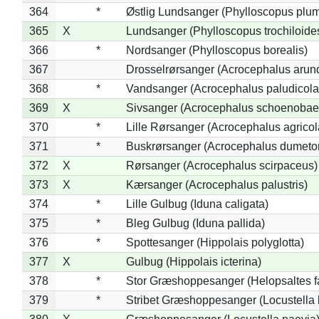
364
*
Østlig Lundsanger (Phylloscopus plum
365
X
Lundsanger (Phylloscopus trochiloide
366
*
Nordsanger (Phylloscopus borealis)
367
Drosselrørsanger (Acrocephalus arun
368
*
Vandsanger (Acrocephalus paludicola
369
X
Sivsanger (Acrocephalus schoenobae
370
*
Lille Rørsanger (Acrocephalus agricol
371
*
Buskrørsanger (Acrocephalus dumeto
372
X
Rørsanger (Acrocephalus scirpaceus)
373
X
Kærsanger (Acrocephalus palustris)
374
*
Lille Gulbug (Iduna caligata)
375
*
Bleg Gulbug (Iduna pallida)
376
*
Spottesanger (Hippolais polyglotta)
377
X
Gulbug (Hippolais icterina)
378
*
Stor Græshoppesanger (Helopsaltes fa
379
*
Stribet Græshoppesanger (Locustella 