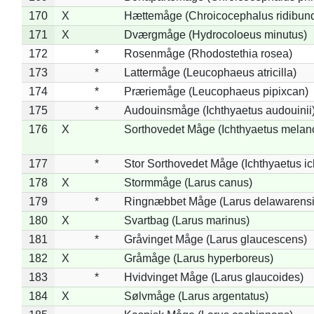
170
X
Hættemåge (Chroicocephalus ridibun
171
X
Dværgmåge (Hydrocoloeus minutus)
172
*
Rosenmåge (Rhodostethia rosea)
173
*
Lattermåge (Leucophaeus atricilla)
174
*
Præriemåge (Leucophaeus pipixcan)
175
*
Audouinsmåge (Ichthyaetus audouinii
176
X
Sorthovedet Måge (Ichthyaetus melan
177
*
Stor Sorthovedet Måge (Ichthyaetus ic
178
X
Stormmåge (Larus canus)
179
*
Ringnæbbet Måge (Larus delawarensi
180
X
Svartbag (Larus marinus)
181
*
Gråvinget Måge (Larus glaucescens)
182
X
Gråmåge (Larus hyperboreus)
183
*
Hvidvinget Måge (Larus glaucoides)
184
X
Sølvmåge (Larus argentatus)