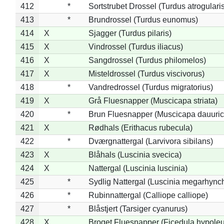
412
*
Sortstrubet Drossel (Turdus atrogularis
413
*
Brundrossel (Turdus eunomus)
414
X
Sjagger (Turdus pilaris)
415
X
Vindrossel (Turdus iliacus)
416
X
Sangdrossel (Turdus philomelos)
417
X
Misteldrossel (Turdus viscivorus)
418
*
Vandredrossel (Turdus migratorius)
419
X
Grå Fluesnapper (Muscicapa striata)
420
*
Brun Fluesnapper (Muscicapa dauuric
421
X
Rødhals (Erithacus rubecula)
422
*
Dværgnattergal (Larvivora sibilans)
423
X
Blåhals (Luscinia svecica)
424
X
Nattergal (Luscinia luscinia)
425
*
Sydlig Nattergal (Luscinia megarhync
426
*
Rubinnattergal (Calliope calliope)
427
*
Blåstjert (Tarsiger cyanurus)
428
X
Broget Fluesnapper (Ficedula hypole