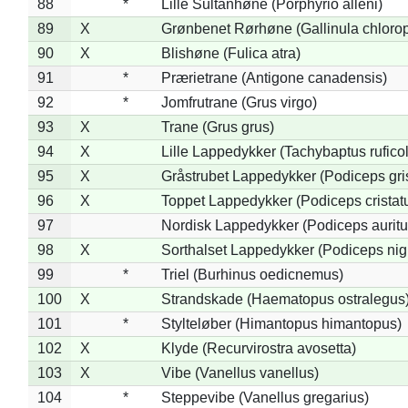
88
*
Lille Sultanhøne (Porphyrio alleni)
89
X
Grønbenet Rørhøne (Gallinula chloro
90
X
Blishøne (Fulica atra)
91
*
Prærietrane (Antigone canadensis)
92
*
Jomfrutrane (Grus virgo)
93
X
Trane (Grus grus)
94
X
Lille Lappedykker (Tachybaptus ruficol
95
X
Gråstrubet Lappedykker (Podiceps gr
96
X
Toppet Lappedykker (Podiceps cristat
97
Nordisk Lappedykker (Podiceps auritu
98
X
Sorthalset Lappedykker (Podiceps nigri
99
*
Triel (Burhinus oedicnemus)
100
X
Strandskade (Haematopus ostralegus
101
*
Stylteløber (Himantopus himantopus)
102
X
Klyde (Recurvirostra avosetta)
103
X
Vibe (Vanellus vanellus)
104
*
Steppevibe (Vanellus gregarius)