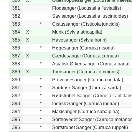
380
X
Græshoppesanger (Locustella naevia
381
Flodsanger (Locustella fluviatilis)
382
Savisanger (Locustella luscinioides)
383
*
Cistussanger (Cisticola juncidis)
384
X
Munk (Sylvia atricapilla)
385
X
Havesanger (Sylvia borin)
386
*
Høgesanger (Curruca nisoria)
387
X
Gærdesanger (Curruca curruca)
388
*
Asiatisk Ørkensanger (Curruca nana)
389
X
Tornsanger (Curruca communis)
390
*
Provencesanger (Curruca undata)
391
*
Sardinsk Sanger (Curruca sarda)
392
*
Rødstrubet Sanger (Curruca cantillans
393
*
Iberisk Sanger (Curruca iberiae)
394
*
Makisanger (Curruca subalpina)
395
*
Sorthovedet Sanger (Curruca melano
396
*
Sortstrubet Sanger (Curruca ruppeli)