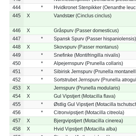
444
*
Hvidkronet Stenpikker (Oenanthe leu
445
X
Vandstær (Cinclus cinclus)
446
X
Gråspurv (Passer domesticus)
447
*
Spansk Spurv (Passer hispaniolensis)
448
X
Skovspurv (Passer montanus)
449
*
Snefinke (Montifringilla nivalis)
450
*
Alpejernspurv (Prunella collaris)
451
*
Sibirisk Jernspurv (Prunella montanell
452
*
Sortstrubet Jernspurv (Prunella atrogul
453
X
Jernspurv (Prunella modularis)
454
X
Gul Vipstjert (Motacilla flava)
455
*
Østlig Gul Vipstjert (Motacilla tschuts
456
*
Citronvipstjert (Motacilla citreola)
457
X
Bjergvipstjert (Motacilla cinerea)
458
X
Hvid Vipstjert (Motacilla alba)