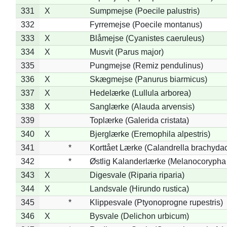
331
X
Sumpmejse (Poecile palustris)
332
Fyrremejse (Poecile montanus)
333
X
Blåmejse (Cyanistes caeruleus)
334
X
Musvit (Parus major)
335
Pungmejse (Remiz pendulinus)
336
X
Skægmejse (Panurus biarmicus)
337
X
Hedelærke (Lullula arborea)
338
X
Sanglærke (Alauda arvensis)
339
Toplærke (Galerida cristata)
340
X
Bjerglærke (Eremophila alpestris)
341
*
Korttået Lærke (Calandrella brachydac
342
*
Østlig Kalanderlærke (Melanocorypha
343
X
Digesvale (Riparia riparia)
344
X
Landsvale (Hirundo rustica)
345
*
Klippesvale (Ptyonoprogne rupestris)
346
X
Bysvale (Delichon urbicum)