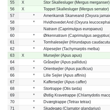
55
X
Stor Skallesluger (Mergus merganser)
56
X
Toppet Skallesluger (Mergus serrator)
57
*
Amerikansk Skarveand (Oxyura jamai
58
*
Hvidhovedet And (Oxyura leucocepha
59
Natravn (Caprimulgus europaeus)
60
*
Ørkennatravn (Caprimulgus aegyptius
61
*
Tornhalesejler (Hirundapus caudacutu
62
*
Alpesejler (Tachymarptis melba)
63
X
Mursejler (Apus apus)
64
*
Gråsejler (Apus pallidus)
65
*
Orientsejler (Apus pacificus)
66
*
Lille Sejler (Apus affinis)
67
*
Kaffersejler (Apus caffer)
68
*
Stortrappe (Otis tarda)
69
*
Østlig Kravetrappe (Chlamydotis macq
70
*
Dværgtrappe (Tetrax tetrax)
71
*
Skadegøg (Clamator glandarius)