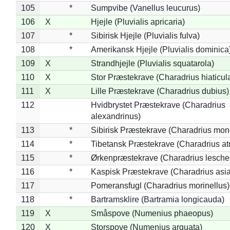
105
*
Sumpvibe (Vanellus leucurus)
106
X
Hjejle (Pluvialis apricaria)
107
*
Sibirisk Hjejle (Pluvialis fulva)
108
*
Amerikansk Hjejle (Pluvialis dominica
109
X
Strandhjejle (Pluvialis squatarola)
110
X
Stor Præstekrave (Charadrius hiaticul
111
X
Lille Præstekrave (Charadrius dubius)
112
Hvidbrystet Præstekrave (Charadrius
alexandrinus)
113
*
Sibirisk Præstekrave (Charadrius mon
114
*
Tibetansk Præstekrave (Charadrius atr
115
*
Ørkenpræstekrave (Charadrius leschen
116
*
Kaspisk Præstekrave (Charadrius asia
117
Pomeransfugl (Charadrius morinellus)
118
*
Bartramsklire (Bartramia longicauda)
119
X
Småspove (Numenius phaeopus)
120
X
Storspove (Numenius arquata)