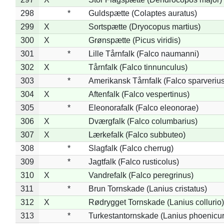
298
*
Guldspætte (Colaptes auratus)
299
X
Sortspætte (Dryocopus martius)
300
X
Grønspætte (Picus viridis)
301
*
Lille Tårnfalk (Falco naumanni)
302
X
Tårnfalk (Falco tinnunculus)
303
*
Amerikansk Tårnfalk (Falco sparverius
304
X
Aftenfalk (Falco vespertinus)
305
*
Eleonorafalk (Falco eleonorae)
306
X
Dværgfalk (Falco columbarius)
307
X
Lærkefalk (Falco subbuteo)
308
*
Slagfalk (Falco cherrug)
309
*
Jagtfalk (Falco rusticolus)
310
X
Vandrefalk (Falco peregrinus)
311
*
Brun Tornskade (Lanius cristatus)
312
X
Rødrygget Tornskade (Lanius collurio)
313
*
Turkestantornskade (Lanius phoenicur