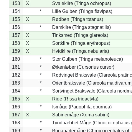
153
X
Svaleklire (Tringa ochropus)
154
*
Lille Gulben (Tringa flavipes)
155
X
Rødben (Tringa totanus)
156
*
Damklire (Tringa stagnatilis)
157
X
Tinksmed (Tringa glareola)
158
X
Sortklire (Tringa erythropus)
159
X
Hvidklire (Tringa nebularia)
160
*
Stor Gulben (Tringa melanoleuca)
161
*
Ørkenløber (Cursorius cursor)
162
*
Rødvinget Braksvale (Glareola pratinc
163
*
Orientbraksvale (Glareola maldivarum
164
*
Sortvinget Braksvale (Glareola nordm
165
X
Ride (Rissa tridactyla)
166
*
Ismåge (Pagophila eburnea)
167
X
Sabinemåge (Xema sabini)
168
*
Tyndnæbbet Måge (Chroicocephalus 
169
*
Bonapartemåge (Chroicocephalus phil