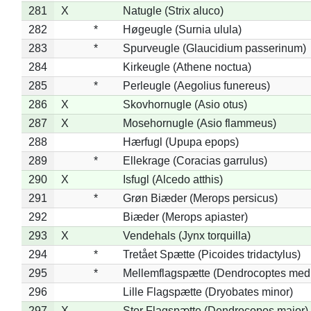
281
X
Natugle (Strix aluco)
282
*
Høgeugle (Surnia ulula)
283
*
Spurveugle (Glaucidium passerinum)
284
Kirkeugle (Athene noctua)
285
*
Perleugle (Aegolius funereus)
286
X
Skovhornugle (Asio otus)
287
X
Mosehornugle (Asio flammeus)
288
Hærfugl (Upupa epops)
289
*
Ellekrage (Coracias garrulus)
290
X
Isfugl (Alcedo atthis)
291
*
Grøn Biæder (Merops persicus)
292
Biæder (Merops apiaster)
293
X
Vendehals (Jynx torquilla)
294
*
Tretået Spætte (Picoides tridactylus)
295
*
Mellemflagspætte (Dendrocoptes med
296
Lille Flagspætte (Dryobates minor)
297
X
Stor Flagspætte (Dendrocopos major)