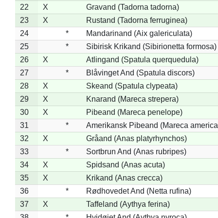
22
X
Gravand (Tadorna tadorna)
23
X
Rustand (Tadorna ferruginea)
24
*
Mandarinand (Aix galericulata)
25
*
Sibirisk Krikand (Sibirionetta formosa)
26
X
Atlingand (Spatula querquedula)
27
*
Blåvinget And (Spatula discors)
28
X
Skeand (Spatula clypeata)
29
X
Knarand (Mareca strepera)
30
X
Pibeand (Mareca penelope)
31
*
Amerikansk Pibeand (Mareca america
32
X
Gråand (Anas platyrhynchos)
33
*
Sortbrun And (Anas rubripes)
34
X
Spidsand (Anas acuta)
35
X
Krikand (Anas crecca)
36
*
Rødhovedet And (Netta rufina)
37
X
Taffeland (Aythya ferina)
38
*
Hvidøjet And (Aythya nyroca)