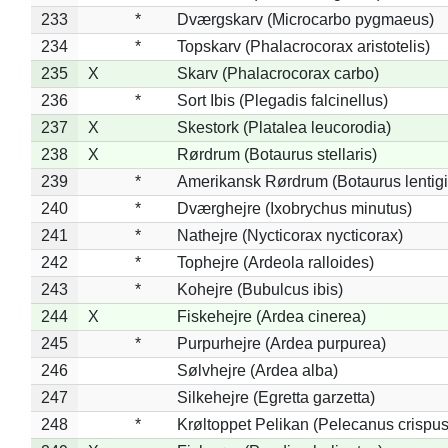
233
*
Dværgskarv (Microcarbo pygmaeus)
234
*
Topskarv (Phalacrocorax aristotelis)
235
X
Skarv (Phalacrocorax carbo)
236
*
Sort Ibis (Plegadis falcinellus)
237
X
Skestork (Platalea leucorodia)
238
X
Rørdrum (Botaurus stellaris)
239
*
Amerikansk Rørdrum (Botaurus lentig
240
*
Dværghejre (Ixobrychus minutus)
241
*
Nathejre (Nycticorax nycticorax)
242
*
Tophejre (Ardeola ralloides)
243
*
Kohejre (Bubulcus ibis)
244
X
Fiskehejre (Ardea cinerea)
245
*
Purpurhejre (Ardea purpurea)
246
Sølvhejre (Ardea alba)
247
Silkehejre (Egretta garzetta)
248
*
Krøltoppet Pelikan (Pelecanus crispus