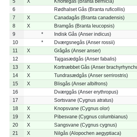
5
X
Knortegås (Branta bernicla)
6
Rødhalset Gås (Branta ruficollis)
7
X
Canadagås (Branta canadensis)
8
X
Bramgås (Branta leucopsis)
9
*
Indisk Gås (Anser indicus)
10
*
Dværgsnegås (Anser rossii)
11
X
Grågås (Anser anser)
12
Tajgasædgås (Anser fabalis)
13
X
Kortnæbbet Gås (Anser brachyrhynch
14
X
Tundrasædgås (Anser serrirostris)
15
X
Blisgås (Anser albifrons)
16
Dværggås (Anser erythropus)
17
Sortsvane (Cygnus atratus)
18
X
Knopsvane (Cygnus olor)
19
X
Pibesvane (Cygnus columbianus)
20
X
Sangsvane (Cygnus cygnus)
21
X
Nilgås (Alopochen aegyptiaca)