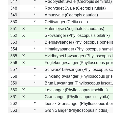
347
*
Rødbrystet Svale (Cecropis semirufa)
348
*
Rødrygget Svale (Cecropis rufula)
349
*
Amursvale (Cecropis daurica)
350
*
Cettisanger (Cettia cetti)
351
X
Halemejse (Aegithalos caudatus)
352
X
Skovsanger (Phylloscopus sibilatrix)
353
*
Bjergløvsanger (Phylloscopus bonelli)
354
*
Himalayasanger (Phylloscopus humei
355
X
Hvidbrynet Løvsanger (Phylloscopus i
356
X
Fuglekongesanger (Phylloscopus pror
357
*
Schwarz' Løvsanger (Phylloscopus sc
358
*
Sinkiangløvsanger (Phylloscopus gris
359
*
Brun Løvsanger (Phylloscopus fuscat
360
X
Løvsanger (Phylloscopus trochilus)
361
X
Gransanger (Phylloscopus collybita)
362
*
Iberisk Gransanger (Phylloscopus iber
363
*
Grøn Sanger (Phylloscopus nitidus)