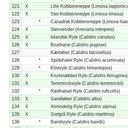
121
X
Lille Kobbersneppe (Limosa lapponic
122
X
Stor Kobbersneppe (Limosa limosa)
123
*
Canadisk Kobbersneppe (Limosa hae
124
X
Stenvender (Arenaria interpres)
125
X
Islandsk Ryle (Calidris canutus)
126
X
Brushane (Calidris pugnax)
127
Kærløber (Calidris falcinellus)
128
*
Spidshalet Ryle (Calidris acuminata)
129
*
Klireryle (Calidris himantopus)
130
X
Krumnæbbet Ryle (Calidris ferruginea
131
X
Temmincksryle (Calidris temminckii)
132
*
Rødhalset Ryle (Calidris ruficollis)
133
X
Sandløber (Calidris alba)
134
X
Almindelig Ryle (Calidris alpina)
135
X
Sortgrå Ryle (Calidris maritima)
136
*
Bairdsryle (Calidris bairdii)