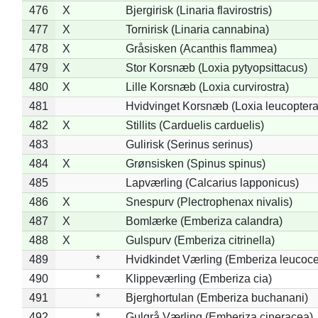
476
X
Bjergirisk (Linaria flavirostris)
477
X
Tornirisk (Linaria cannabina)
478
X
Gråsisken (Acanthis flammea)
479
X
Stor Korsnæb (Loxia pytyopsittacus)
480
X
Lille Korsnæb (Loxia curvirostra)
481
Hvidvinget Korsnæb (Loxia leucoptera
482
X
Stillits (Carduelis carduelis)
483
Gulirisk (Serinus serinus)
484
X
Grønsisken (Spinus spinus)
485
Lapværling (Calcarius lapponicus)
486
X
Snespurv (Plectrophenax nivalis)
487
X
Bomlærke (Emberiza calandra)
488
X
Gulspurv (Emberiza citrinella)
489
*
Hvidkindet Værling (Emberiza leucoc
490
*
Klippeværling (Emberiza cia)
491
*
Bjerghortulan (Emberiza buchanani)
492
*
Gulgrå Værling (Emberiza cineracea)