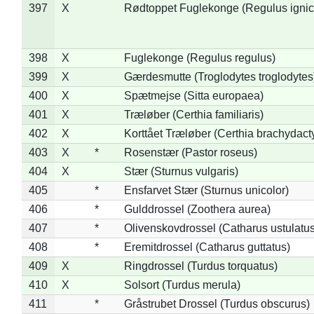
397
X
Rødtoppet Fuglekonge (Regulus ignica
398
X
Fuglekonge (Regulus regulus)
399
X
Gærdesmutte (Troglodytes troglodytes
400
X
Spætmejse (Sitta europaea)
401
X
Træløber (Certhia familiaris)
402
X
Korttået Træløber (Certhia brachydact
403
X
*
Rosenstær (Pastor roseus)
404
X
Stær (Sturnus vulgaris)
405
*
Ensfarvet Stær (Sturnus unicolor)
406
*
Gulddrossel (Zoothera aurea)
407
*
Olivenskovdrossel (Catharus ustulatus
408
*
Eremitdrossel (Catharus guttatus)
409
X
Ringdrossel (Turdus torquatus)
410
X
Solsort (Turdus merula)
411
*
Gråstrubet Drossel (Turdus obscurus)