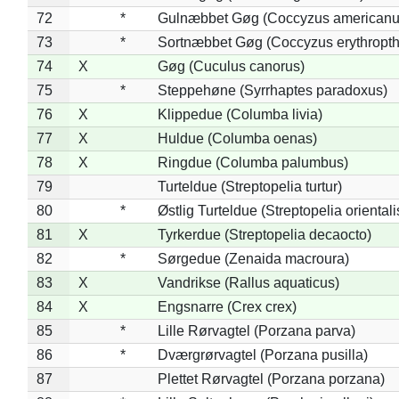
72
*
Gulnæbbet Gøg (Coccyzus americanu
73
*
Sortnæbbet Gøg (Coccyzus erythropt
74
X
Gøg (Cuculus canorus)
75
*
Steppehøne (Syrrhaptes paradoxus)
76
X
Klippedue (Columba livia)
77
X
Huldue (Columba oenas)
78
X
Ringdue (Columba palumbus)
79
Turteldue (Streptopelia turtur)
80
*
Østlig Turteldue (Streptopelia orientali
81
X
Tyrkerdue (Streptopelia decaocto)
82
*
Sørgedue (Zenaida macroura)
83
X
Vandrikse (Rallus aquaticus)
84
X
Engsnarre (Crex crex)
85
*
Lille Rørvagtel (Porzana parva)
86
*
Dværgrørvagtel (Porzana pusilla)
87
Plettet Rørvagtel (Porzana porzana)