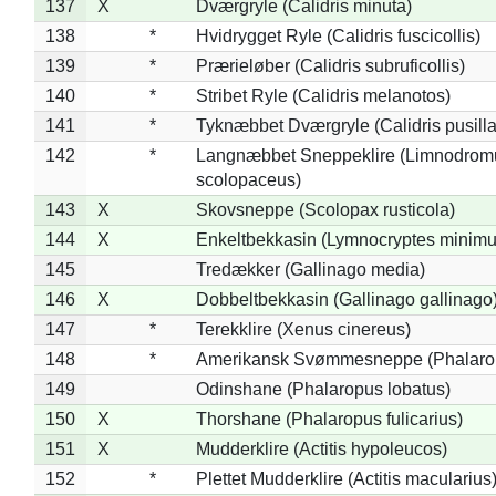
137
X
Dværgryle (Calidris minuta)
138
*
Hvidrygget Ryle (Calidris fuscicollis)
139
*
Prærieløber (Calidris subruficollis)
140
*
Stribet Ryle (Calidris melanotos)
141
*
Tyknæbbet Dværgryle (Calidris pusilla
142
*
Langnæbbet Sneppeklire (Limnodrom
scolopaceus)
143
X
Skovsneppe (Scolopax rusticola)
144
X
Enkeltbekkasin (Lymnocryptes minimu
145
Tredækker (Gallinago media)
146
X
Dobbeltbekkasin (Gallinago gallinago
147
*
Terekklire (Xenus cinereus)
148
*
Amerikansk Svømmesneppe (Phalaropu
149
Odinshane (Phalaropus lobatus)
150
X
Thorshane (Phalaropus fulicarius)
151
X
Mudderklire (Actitis hypoleucos)
152
*
Plettet Mudderklire (Actitis macularius