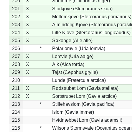
200
X
Sortterne (Chlidonias niger)
201
X
Storkjove (Stercorarius skua)
202
X
Mellemkjove (Stercorarius pomarinus)
203
X
Almindelig Kjove (Stercorarius parasit
204
X
Lille Kjove (Stercorarius longicaudus)
205
X
Søkonge (Alle alle)
206
*
Polarlomvie (Uria lomvia)
207
X
Lomvie (Uria aalge)
208
X
Alk (Alca torda)
209
X
Tejst (Cepphus grylle)
210
Lunde (Fratercula arctica)
211
X
Rødstrubet Lom (Gavia stellata)
212
X
Sortstrubet Lom (Gavia arctica)
213
*
Stillehavslom (Gavia pacifica)
214
Islom (Gavia immer)
215
Hvidnæbbet Lom (Gavia adamsii)
216
*
Wilsons Stormsvale (Oceanites ocean