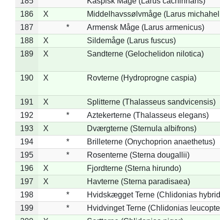
185
Kaspisk Måge (Larus cachinnans)
186
X
Middelhavssølvmåge (Larus michahell
187
*
Armensk Måge (Larus armenicus)
188
X
Sildemåge (Larus fuscus)
189
X
Sandterne (Gelochelidon nilotica)
190
X
Rovterne (Hydroprogne caspia)
191
X
Splitterne (Thalasseus sandvicensis)
192
*
Aztekerterne (Thalasseus elegans)
193
X
Dværgterne (Sternula albifrons)
194
*
Brilleterne (Onychoprion anaethetus)
195
*
Rosenterne (Sterna dougallii)
196
X
Fjordterne (Sterna hirundo)
197
X
Havterne (Sterna paradisaea)
198
*
Hvidskægget Terne (Chlidonias hybrid
199
*
Hvidvinget Terne (Chlidonias leucopte