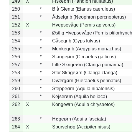
249
X
Fiskeørn (Pandion haliaetus)
250
*
Blå Glente (Elanus caeruleus)
251
*
Ådselgrib (Neophron percnopterus)
252
X
Hvepsevåge (Pernis apivorus)
253
*
Østlig Hvepsevåge (Pernis ptilorhync
254
*
Gåsegrib (Gyps fulvus)
255
*
Munkegrib (Aegypius monachus)
256
*
Slangeørn (Circaetus gallicus)
257
*
Lille Skrigeørn (Clanga pomarina)
258
*
Stor Skrigeørn (Clanga clanga)
259
*
Dværgørn (Hieraaetus pennatus)
260
*
Steppeørn (Aquila nipalensis)
261
*
Kejserørn (Aquila heliaca)
262
X
Kongeørn (Aquila chrysaetos)
263
*
Høgeørn (Aquila fasciata)
264
X
Spurvehøg (Accipiter nisus)