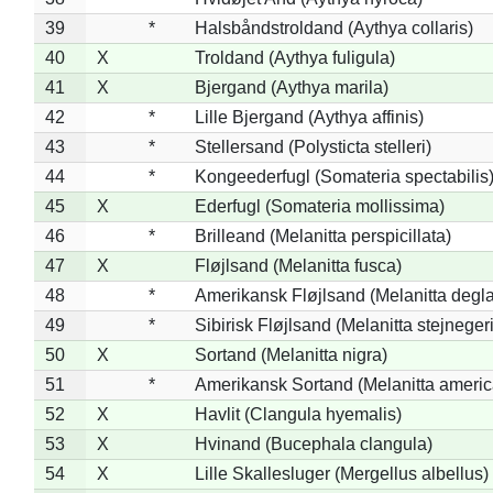
39
*
Halsbåndstroldand (Aythya collaris)
40
X
Troldand (Aythya fuligula)
41
X
Bjergand (Aythya marila)
42
*
Lille Bjergand (Aythya affinis)
43
*
Stellersand (Polysticta stelleri)
44
*
Kongeederfugl (Somateria spectabilis
45
X
Ederfugl (Somateria mollissima)
46
*
Brilleand (Melanitta perspicillata)
47
X
Fløjlsand (Melanitta fusca)
48
*
Amerikansk Fløjlsand (Melanitta degla
49
*
Sibirisk Fløjlsand (Melanitta stejnegeri
50
X
Sortand (Melanitta nigra)
51
*
Amerikansk Sortand (Melanitta ameri
52
X
Havlit (Clangula hyemalis)
53
X
Hvinand (Bucephala clangula)
54
X
Lille Skallesluger (Mergellus albellus)