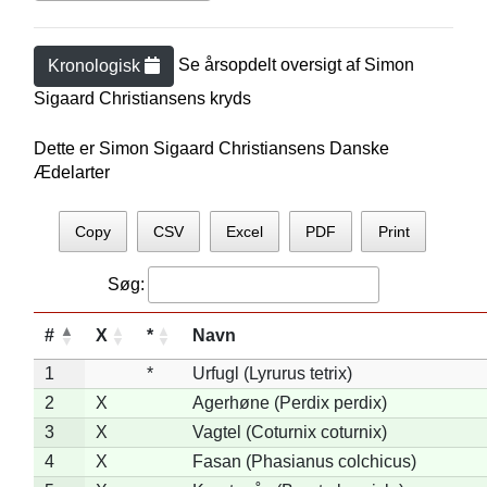
Se årsopdelt oversigt af
Simon
Kronologisk
Sigaard Christiansen
s kryds
Dette er Simon Sigaard Christiansens Danske
Ædelarter
Copy
CSV
Excel
PDF
Print
Søg:
#
X
*
Navn
1
*
Urfugl (Lyrurus tetrix)
2
X
Agerhøne (Perdix perdix)
3
X
Vagtel (Coturnix coturnix)
4
X
Fasan (Phasianus colchicus)