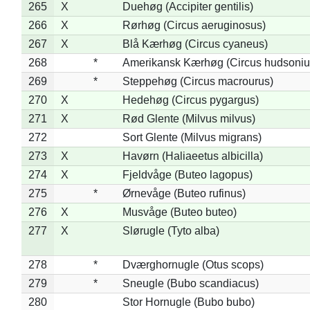
265
X
Duehøg (Accipiter gentilis)
266
X
Rørhøg (Circus aeruginosus)
267
X
Blå Kærhøg (Circus cyaneus)
268
*
Amerikansk Kærhøg (Circus hudsoniu
269
*
Steppehøg (Circus macrourus)
270
X
Hedehøg (Circus pygargus)
271
X
Rød Glente (Milvus milvus)
272
Sort Glente (Milvus migrans)
273
X
Havørn (Haliaeetus albicilla)
274
X
Fjeldvåge (Buteo lagopus)
275
*
Ørnevåge (Buteo rufinus)
276
X
Musvåge (Buteo buteo)
277
X
Slørugle (Tyto alba)
278
*
Dværghornugle (Otus scops)
279
*
Sneugle (Bubo scandiacus)
280
Stor Hornugle (Bubo bubo)