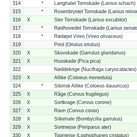
314
*
Langhalet Tornskade (Lanius schach)
315
*
Rosenbrystet Tornskade (Lanius minor
316
X
Stor Tornskade (Lanius excubitor)
317
*
Rødhovedet Tornskade (Lanius senato
318
*
Rødøjet Vireo (Vireo olivaceus)
319
Pirol (Oriolus oriolus)
320
X
Skovskade (Garrulus glandarius)
321
X
Husskade (Pica pica)
322
Nøddekrige (Nucifraga caryocatactes)
323
X
Allike (Coloeus monedula)
324
*
Sibirisk Allike (Coloeus dauuricus)
325
X
Råge (Corvus frugilegus)
326
X
Sortkrage (Corvus corone)
327
X
Ravn (Corvus corax)
328
X
Silkehale (Bombycilla garrulus)
329
X
Sortmejse (Periparus ater)
330
X
Topmejse (Lophophanes cristatus)