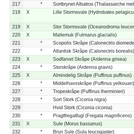
217
*
Sortbrynet Albatros (Thalassarche me
218
X
Lille Stormsvale (Hydrobates pelagicu
219
X
Stor Stormsvale (Oceanodroma leuco
220
X
Mallemuk (Fulmarus glacialis)
221
*
Scopolis Skråpe (Calonectris diomed
222
*
Atlantisk Skråpe (Calonectris borealis
223
X
Sodfarvet Skråpe (Ardenna grisea)
224
*
Storskråpe (Ardenna gravis)
225
X
Almindelig Skråpe (Puffinus puffinus)
226
*
Middelhavsskråpe (Puffinus yelkouan)
227
*
Tropeskråpe (Puffinus lherminieri)
228
*
Sort Stork (Ciconia nigra)
229
Hvid Stork (Ciconia ciconia)
230
*
Pragtfregatfugl (Fregata magnificens)
231
X
Sule (Morus bassanus)
232
*
Brun Sule (Sula leucogaster)