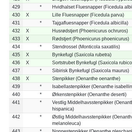
429
*
Hvidhalset Fluesnapper (Ficedula albic
430
X
Lille Fluesnapper (Ficedula parva)
431
*
Tajgafluesnapper (Ficedula albicilla)
432
X
Husrødstjert (Phoenicurus ochruros)
433
X
Rødstjert (Phoenicurus phoenicurus)
434
*
Stendrossel (Monticola saxatilis)
435
X
Bynkefugl (Saxicola rubetra)
436
X
Sortstrubet Bynkefugl (Saxicola rubico
437
*
Sibirisk Bynkefugl (Saxicola maurus)
438
X
Stenpikker (Oenanthe oenanthe)
439
*
Isabellastenpikker (Oenanthe isabelli
440
*
Ørkenstenpikker (Oenanthe deserti)
441
*
Vestlig Middelhavsstenpikker (Oenant
hispanica)
442
*
Østlig Middelhavsstenpikker (Oenant
melanoleuca)
443
*
Nonnestenpikker (Oenanthe pleschan