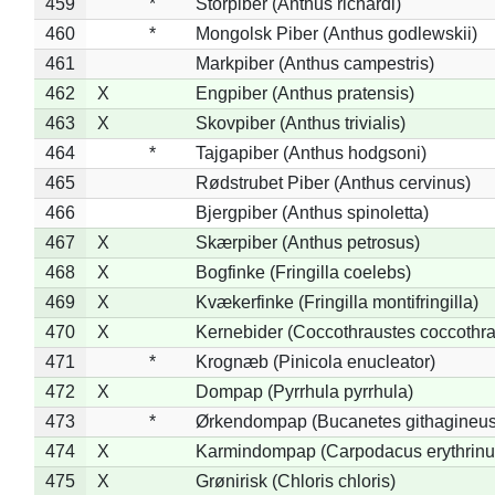
459
*
Storpiber (Anthus richardi)
460
*
Mongolsk Piber (Anthus godlewskii)
461
Markpiber (Anthus campestris)
462
X
Engpiber (Anthus pratensis)
463
X
Skovpiber (Anthus trivialis)
464
*
Tajgapiber (Anthus hodgsoni)
465
Rødstrubet Piber (Anthus cervinus)
466
Bjergpiber (Anthus spinoletta)
467
X
Skærpiber (Anthus petrosus)
468
X
Bogfinke (Fringilla coelebs)
469
X
Kvækerfinke (Fringilla montifringilla)
470
X
Kernebider (Coccothraustes coccothra
471
*
Krognæb (Pinicola enucleator)
472
X
Dompap (Pyrrhula pyrrhula)
473
*
Ørkendompap (Bucanetes githagineus
474
X
Karmindompap (Carpodacus erythrinu
475
X
Grønirisk (Chloris chloris)