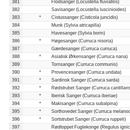
381
Flodsanger (Locustella fluviatilis)
382
Savisanger (Locustella luscinioides)
383
*
Cistussanger (Cisticola juncidis)
384
Munk (Sylvia atricapilla)
385
Havesanger (Sylvia borin)
386
*
Høgesanger (Curruca nisoria)
387
Gærdesanger (Curruca curruca)
388
*
Asiatisk Ørkensanger (Curruca nana)
389
Tornsanger (Curruca communis)
390
*
Provencesanger (Curruca undata)
391
*
Sardinsk Sanger (Curruca sarda)
392
*
Rødstrubet Sanger (Curruca cantillans
393
*
Iberisk Sanger (Curruca iberiae)
394
*
Makisanger (Curruca subalpina)
395
*
Sorthovedet Sanger (Curruca melano
396
*
Sortstrubet Sanger (Curruca ruppeli)
397
Rødtoppet Fuglekonge (Regulus ignica