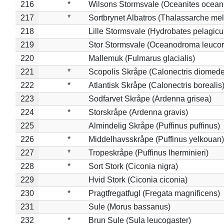
216
*
Wilsons Stormsvale (Oceanites ocean
217
*
Sortbrynet Albatros (Thalassarche me
218
Lille Stormsvale (Hydrobates pelagicu
219
Stor Stormsvale (Oceanodroma leuco
220
Mallemuk (Fulmarus glacialis)
221
*
Scopolis Skråpe (Calonectris diomed
222
*
Atlantisk Skråpe (Calonectris borealis
223
Sodfarvet Skråpe (Ardenna grisea)
224
*
Storskråpe (Ardenna gravis)
225
Almindelig Skråpe (Puffinus puffinus)
226
*
Middelhavsskråpe (Puffinus yelkouan)
227
*
Tropeskråpe (Puffinus lherminieri)
228
*
Sort Stork (Ciconia nigra)
229
Hvid Stork (Ciconia ciconia)
230
*
Pragtfregatfugl (Fregata magnificens)
231
Sule (Morus bassanus)
232
*
Brun Sule (Sula leucogaster)