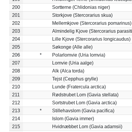
200
Sortterne (Chlidonias niger)
201
Storkjove (Stercorarius skua)
202
Mellemkjove (Stercorarius pomarinus)
203
Almindelig Kjove (Stercorarius parasit
204
Lille Kjove (Stercorarius longicaudus)
205
Søkonge (Alle alle)
206
*
Polarlomvie (Uria lomvia)
207
Lomvie (Uria aalge)
208
Alk (Alca torda)
209
Tejst (Cepphus grylle)
210
Lunde (Fratercula arctica)
211
Rødstrubet Lom (Gavia stellata)
212
Sortstrubet Lom (Gavia arctica)
213
*
Stillehavslom (Gavia pacifica)
214
Islom (Gavia immer)
215
Hvidnæbbet Lom (Gavia adamsii)