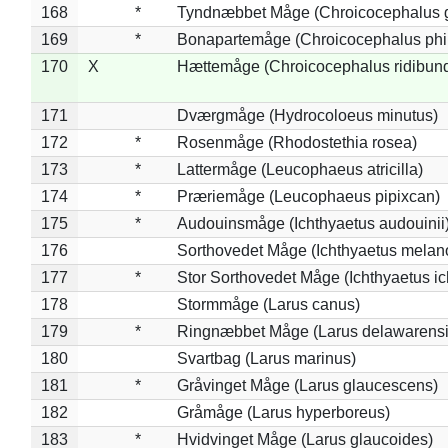
168
*
Tyndnæbbet Måge (Chroicocephalus 
169
*
Bonapartemåge (Chroicocephalus phil
170
X
Hættemåge (Chroicocephalus ridibun
171
Dværgmåge (Hydrocoloeus minutus)
172
*
Rosenmåge (Rhodostethia rosea)
173
*
Lattermåge (Leucophaeus atricilla)
174
*
Præriemåge (Leucophaeus pipixcan)
175
*
Audouinsmåge (Ichthyaetus audouinii
176
Sorthovedet Måge (Ichthyaetus melan
177
*
Stor Sorthovedet Måge (Ichthyaetus ic
178
Stormmåge (Larus canus)
179
*
Ringnæbbet Måge (Larus delawarensi
180
Svartbag (Larus marinus)
181
*
Gråvinget Måge (Larus glaucescens)
182
Gråmåge (Larus hyperboreus)
183
*
Hvidvinget Måge (Larus glaucoides)