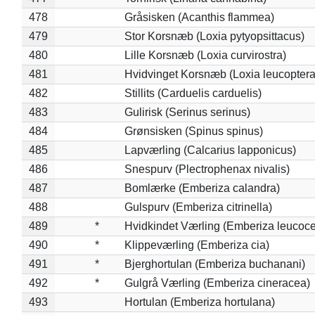
478
Gråsisken (Acanthis flammea)
479
Stor Korsnæb (Loxia pytyopsittacus)
480
Lille Korsnæb (Loxia curvirostra)
481
Hvidvinget Korsnæb (Loxia leucoptera
482
Stillits (Carduelis carduelis)
483
Gulirisk (Serinus serinus)
484
Grønsisken (Spinus spinus)
485
Lapværling (Calcarius lapponicus)
486
Snespurv (Plectrophenax nivalis)
487
Bomlærke (Emberiza calandra)
488
Gulspurv (Emberiza citrinella)
489
*
Hvidkindet Værling (Emberiza leucoc
490
*
Klippeværling (Emberiza cia)
491
*
Bjerghortulan (Emberiza buchanani)
492
*
Gulgrå Værling (Emberiza cineracea)
493
Hortulan (Emberiza hortulana)