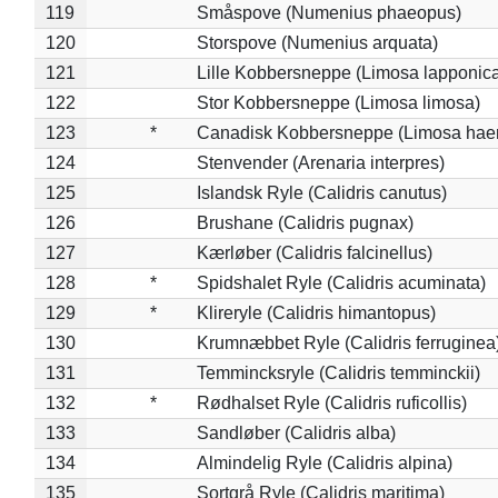
119
Småspove (Numenius phaeopus)
120
Storspove (Numenius arquata)
121
Lille Kobbersneppe (Limosa lapponic
122
Stor Kobbersneppe (Limosa limosa)
123
*
Canadisk Kobbersneppe (Limosa hae
124
Stenvender (Arenaria interpres)
125
Islandsk Ryle (Calidris canutus)
126
Brushane (Calidris pugnax)
127
Kærløber (Calidris falcinellus)
128
*
Spidshalet Ryle (Calidris acuminata)
129
*
Klireryle (Calidris himantopus)
130
Krumnæbbet Ryle (Calidris ferruginea
131
Temmincksryle (Calidris temminckii)
132
*
Rødhalset Ryle (Calidris ruficollis)
133
Sandløber (Calidris alba)
134
Almindelig Ryle (Calidris alpina)
135
Sortgrå Ryle (Calidris maritima)