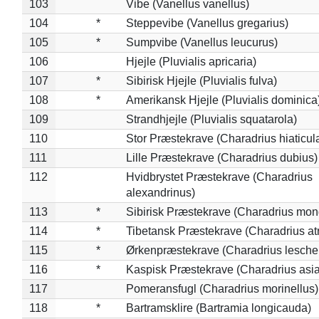
103
Vibe (Vanellus vanellus)
104
*
Steppevibe (Vanellus gregarius)
105
*
Sumpvibe (Vanellus leucurus)
106
Hjejle (Pluvialis apricaria)
107
*
Sibirisk Hjejle (Pluvialis fulva)
108
*
Amerikansk Hjejle (Pluvialis dominica
109
Strandhjejle (Pluvialis squatarola)
110
Stor Præstekrave (Charadrius hiaticul
111
Lille Præstekrave (Charadrius dubius)
112
Hvidbrystet Præstekrave (Charadrius
alexandrinus)
113
*
Sibirisk Præstekrave (Charadrius mon
114
*
Tibetansk Præstekrave (Charadrius atr
115
*
Ørkenpræstekrave (Charadrius leschen
116
*
Kaspisk Præstekrave (Charadrius asia
117
Pomeransfugl (Charadrius morinellus)
118
*
Bartramsklire (Bartramia longicauda)