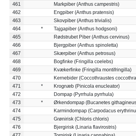
461
Markpiber (Anthus campestris)
462
Engpiber (Anthus pratensis)
463
Skovpiber (Anthus trivialis)
464
*
Tajgapiber (Anthus hodgsoni)
465
Rødstrubet Piber (Anthus cervinus)
466
Bjergpiber (Anthus spinoletta)
467
Skærpiber (Anthus petrosus)
468
Bogfinke (Fringilla coelebs)
469
Kvækerfinke (Fringilla montifringilla)
470
Kernebider (Coccothraustes coccothra
471
*
Krognæb (Pinicola enucleator)
472
Dompap (Pyrrhula pyrrhula)
473
*
Ørkendompap (Bucanetes githagineus
474
Karmindompap (Carpodacus erythrinu
475
Grønirisk (Chloris chloris)
476
Bjergirisk (Linaria flavirostris)
477
Tornirisk (Linaria cannabina)