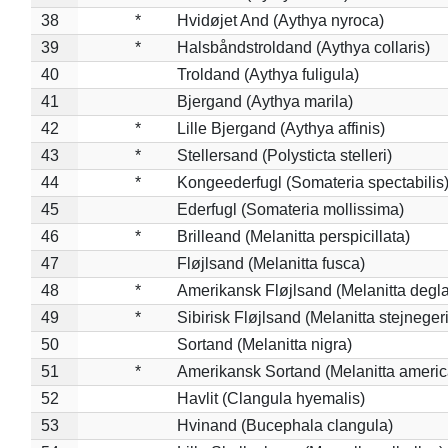
38
*
Hvidøjet And (Aythya nyroca)
39
*
Halsbåndstroldand (Aythya collaris)
40
Troldand (Aythya fuligula)
41
Bjergand (Aythya marila)
42
*
Lille Bjergand (Aythya affinis)
43
*
Stellersand (Polysticta stelleri)
44
*
Kongeederfugl (Somateria spectabilis
45
Ederfugl (Somateria mollissima)
46
*
Brilleand (Melanitta perspicillata)
47
Fløjlsand (Melanitta fusca)
48
*
Amerikansk Fløjlsand (Melanitta degla
49
*
Sibirisk Fløjlsand (Melanitta stejnegeri
50
Sortand (Melanitta nigra)
51
*
Amerikansk Sortand (Melanitta ameri
52
Havlit (Clangula hyemalis)
53
Hvinand (Bucephala clangula)