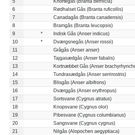
5
Knortegås (Branta bernicla)
6
Rødhalset Gås (Branta ruficollis)
7
Canadagås (Branta canadensis)
8
Bramgås (Branta leucopsis)
9
*
Indisk Gås (Anser indicus)
10
*
Dværgsnegås (Anser rossii)
11
Grågås (Anser anser)
12
Tajgasædgås (Anser fabalis)
13
Kortnæbbet Gås (Anser brachyrhynch
14
Tundrasædgås (Anser serrirostris)
15
Blisgås (Anser albifrons)
16
Dværggås (Anser erythropus)
17
Sortsvane (Cygnus atratus)
18
Knopsvane (Cygnus olor)
19
Pibesvane (Cygnus columbianus)
20
Sangsvane (Cygnus cygnus)
21
Nilgås (Alopochen aegyptiaca)