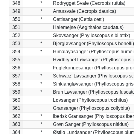
348
*
Rødrygget Svale (Cecropis rufula)
349
*
Amursvale (Cecropis daurica)
350
*
Cettisanger (Cettia cetti)
351
Halemejse (Aegithalos caudatus)
352
Skovsanger (Phylloscopus sibilatrix)
353
*
Bjergløvsanger (Phylloscopus bonelli)
354
*
Himalayasanger (Phylloscopus humei
355
Hvidbrynet Løvsanger (Phylloscopus i
356
Fuglekongesanger (Phylloscopus pror
357
*
Schwarz' Løvsanger (Phylloscopus sc
358
*
Sinkiangløvsanger (Phylloscopus gris
359
*
Brun Løvsanger (Phylloscopus fuscat
360
Løvsanger (Phylloscopus trochilus)
361
Gransanger (Phylloscopus collybita)
362
*
Iberisk Gransanger (Phylloscopus iber
363
*
Grøn Sanger (Phylloscopus nitidus)
364
*
Østlig Lundsanger (Phylloscopus plum