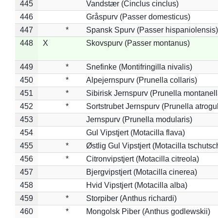
445
Vandstær (Cinclus cinclus)
446
Gråspurv (Passer domesticus)
447
*
Spansk Spurv (Passer hispaniolensis)
448
X
Skovspurv (Passer montanus)
449
*
Snefinke (Montifringilla nivalis)
450
*
Alpejernspurv (Prunella collaris)
451
*
Sibirisk Jernspurv (Prunella montanell
452
*
Sortstrubet Jernspurv (Prunella atrogul
453
Jernspurv (Prunella modularis)
454
Gul Vipstjert (Motacilla flava)
455
*
Østlig Gul Vipstjert (Motacilla tschuts
456
*
Citronvipstjert (Motacilla citreola)
457
Bjergvipstjert (Motacilla cinerea)
458
Hvid Vipstjert (Motacilla alba)
459
*
Storpiber (Anthus richardi)
460
*
Mongolsk Piber (Anthus godlewskii)