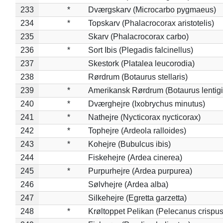
233
*
Dværgskarv (Microcarbo pygmaeus)
234
*
Topskarv (Phalacrocorax aristotelis)
235
Skarv (Phalacrocorax carbo)
236
*
Sort Ibis (Plegadis falcinellus)
237
Skestork (Platalea leucorodia)
238
Rørdrum (Botaurus stellaris)
239
*
Amerikansk Rørdrum (Botaurus lentig
240
*
Dværghejre (Ixobrychus minutus)
241
*
Nathejre (Nycticorax nycticorax)
242
*
Tophejre (Ardeola ralloides)
243
*
Kohejre (Bubulcus ibis)
244
Fiskehejre (Ardea cinerea)
245
*
Purpurhejre (Ardea purpurea)
246
Sølvhejre (Ardea alba)
247
Silkehejre (Egretta garzetta)
248
*
Krøltoppet Pelikan (Pelecanus crispus