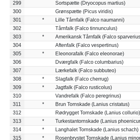
299
Sortspætte (Dryocopus martius)
300
Grønspætte (Picus viridis)
301
*
Lille Tårnfalk (Falco naumanni)
302
Tårnfalk (Falco tinnunculus)
303
*
Amerikansk Tårnfalk (Falco sparverius
304
Aftenfalk (Falco vespertinus)
305
*
Eleonorafalk (Falco eleonorae)
306
Dværgfalk (Falco columbarius)
307
Lærkefalk (Falco subbuteo)
308
*
Slagfalk (Falco cherrug)
309
*
Jagtfalk (Falco rusticolus)
310
Vandrefalk (Falco peregrinus)
311
*
Brun Tornskade (Lanius cristatus)
312
Rødrygget Tornskade (Lanius collurio)
313
*
Turkestantornskade (Lanius phoenicur
314
*
Langhalet Tornskade (Lanius schach)
315
*
Rosenbrystet Tornskade (Lanius minor