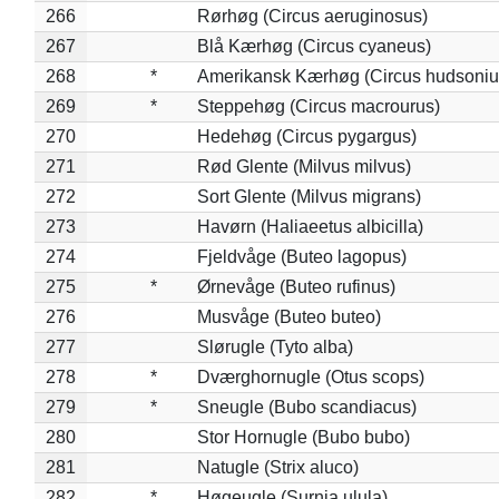
266
Rørhøg (Circus aeruginosus)
267
Blå Kærhøg (Circus cyaneus)
268
*
Amerikansk Kærhøg (Circus hudsoniu
269
*
Steppehøg (Circus macrourus)
270
Hedehøg (Circus pygargus)
271
Rød Glente (Milvus milvus)
272
Sort Glente (Milvus migrans)
273
Havørn (Haliaeetus albicilla)
274
Fjeldvåge (Buteo lagopus)
275
*
Ørnevåge (Buteo rufinus)
276
Musvåge (Buteo buteo)
277
Slørugle (Tyto alba)
278
*
Dværghornugle (Otus scops)
279
*
Sneugle (Bubo scandiacus)
280
Stor Hornugle (Bubo bubo)
281
Natugle (Strix aluco)
282
*
Høgeugle (Surnia ulula)