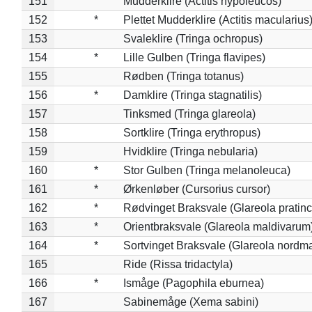
151
Mudderklire (Actitis hypoleucos)
152
*
Plettet Mudderklire (Actitis macularius
153
Svaleklire (Tringa ochropus)
154
*
Lille Gulben (Tringa flavipes)
155
Rødben (Tringa totanus)
156
*
Damklire (Tringa stagnatilis)
157
Tinksmed (Tringa glareola)
158
Sortklire (Tringa erythropus)
159
Hvidklire (Tringa nebularia)
160
*
Stor Gulben (Tringa melanoleuca)
161
*
Ørkenløber (Cursorius cursor)
162
*
Rødvinget Braksvale (Glareola pratinc
163
*
Orientbraksvale (Glareola maldivarum
164
*
Sortvinget Braksvale (Glareola nordm
165
Ride (Rissa tridactyla)
166
*
Ismåge (Pagophila eburnea)
167
Sabinemåge (Xema sabini)