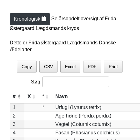
Se årsopdelt oversigt af
Frida
Kronologisk
Østergaard Lægdsmand
s kryds
Dette er Frida Østergaard Lægdsmands Danske
Ædelarter
Copy
CSV
Excel
PDF
Print
Søg:
#
X
*
Navn
1
*
Urfugl (Lyrurus tetrix)
2
Agerhøne (Perdix perdix)
3
Vagtel (Coturnix coturnix)
4
Fasan (Phasianus colchicus)