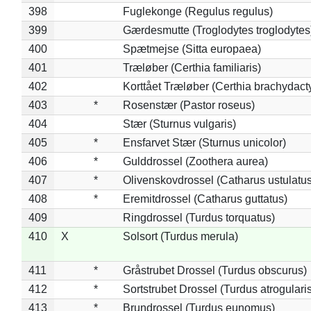
398
Fuglekonge (Regulus regulus)
399
Gærdesmutte (Troglodytes troglodytes
400
Spætmejse (Sitta europaea)
401
Træløber (Certhia familiaris)
402
Korttået Træløber (Certhia brachydact
403
*
Rosenstær (Pastor roseus)
404
Stær (Sturnus vulgaris)
405
*
Ensfarvet Stær (Sturnus unicolor)
406
*
Gulddrossel (Zoothera aurea)
407
*
Olivenskovdrossel (Catharus ustulatus
408
*
Eremitdrossel (Catharus guttatus)
409
Ringdrossel (Turdus torquatus)
410
X
Solsort (Turdus merula)
411
*
Gråstrubet Drossel (Turdus obscurus)
412
*
Sortstrubet Drossel (Turdus atrogularis
413
*
Brundrossel (Turdus eunomus)