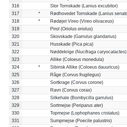
316
Stor Tornskade (Lanius excubitor)
317
*
Rødhovedet Tornskade (Lanius senato
318
*
Rødøjet Vireo (Vireo olivaceus)
319
Pirol (Oriolus oriolus)
320
Skovskade (Garrulus glandarius)
321
Husskade (Pica pica)
322
Nøddekrige (Nucifraga caryocatactes)
323
Allike (Coloeus monedula)
324
*
Sibirisk Allike (Coloeus dauuricus)
325
Råge (Corvus frugilegus)
326
Sortkrage (Corvus corone)
327
Ravn (Corvus corax)
328
Silkehale (Bombycilla garrulus)
329
Sortmejse (Periparus ater)
330
Topmejse (Lophophanes cristatus)
331
Sumpmejse (Poecile palustris)