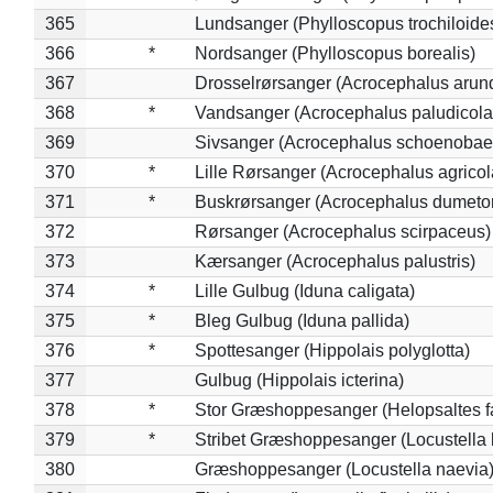
365
Lundsanger (Phylloscopus trochiloide
366
*
Nordsanger (Phylloscopus borealis)
367
Drosselrørsanger (Acrocephalus arun
368
*
Vandsanger (Acrocephalus paludicola
369
Sivsanger (Acrocephalus schoenobae
370
*
Lille Rørsanger (Acrocephalus agricol
371
*
Buskrørsanger (Acrocephalus dumeto
372
Rørsanger (Acrocephalus scirpaceus)
373
Kærsanger (Acrocephalus palustris)
374
*
Lille Gulbug (Iduna caligata)
375
*
Bleg Gulbug (Iduna pallida)
376
*
Spottesanger (Hippolais polyglotta)
377
Gulbug (Hippolais icterina)
378
*
Stor Græshoppesanger (Helopsaltes fa
379
*
Stribet Græshoppesanger (Locustella 
380
Græshoppesanger (Locustella naevia