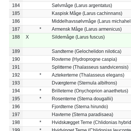
184
Sølvmåge (Larus argentatus)
185
Kaspisk Måge (Larus cachinnans)
186
Middelhavssølvmåge (Larus michahell
187
*
Armensk Måge (Larus armenicus)
188
X
Sildemåge (Larus fuscus)
189
Sandterne (Gelochelidon nilotica)
190
Rovterne (Hydroprogne caspia)
191
Splitterne (Thalasseus sandvicensis)
192
*
Aztekerterne (Thalasseus elegans)
193
Dværgterne (Sternula albifrons)
194
*
Brilleterne (Onychoprion anaethetus)
195
*
Rosenterne (Sterna dougallii)
196
Fjordterne (Sterna hirundo)
197
Havterne (Sterna paradisaea)
198
*
Hvidskægget Terne (Chlidonias hybrid
199
*
Hvidvinget Terne (Chlidonias leucopte