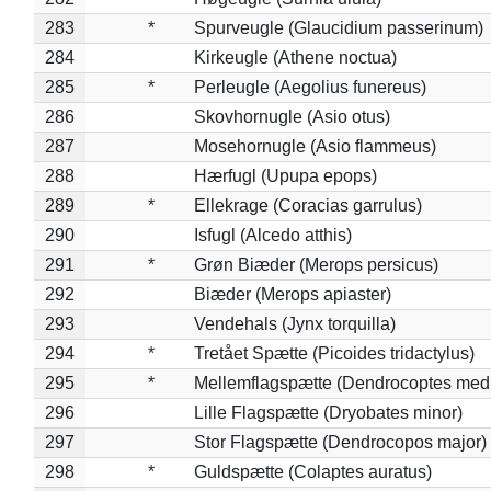
283
*
Spurveugle (Glaucidium passerinum)
284
Kirkeugle (Athene noctua)
285
*
Perleugle (Aegolius funereus)
286
Skovhornugle (Asio otus)
287
Mosehornugle (Asio flammeus)
288
Hærfugl (Upupa epops)
289
*
Ellekrage (Coracias garrulus)
290
Isfugl (Alcedo atthis)
291
*
Grøn Biæder (Merops persicus)
292
Biæder (Merops apiaster)
293
Vendehals (Jynx torquilla)
294
*
Tretået Spætte (Picoides tridactylus)
295
*
Mellemflagspætte (Dendrocoptes med
296
Lille Flagspætte (Dryobates minor)
297
Stor Flagspætte (Dendrocopos major)
298
*
Guldspætte (Colaptes auratus)