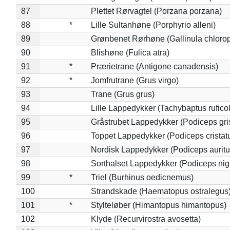
87
Plettet Rørvagtel (Porzana porzana)
88
*
Lille Sultanhøne (Porphyrio alleni)
89
Grønbenet Rørhøne (Gallinula chloro
90
Blishøne (Fulica atra)
91
*
Prærietrane (Antigone canadensis)
92
*
Jomfrutrane (Grus virgo)
93
Trane (Grus grus)
94
Lille Lappedykker (Tachybaptus ruficol
95
Gråstrubet Lappedykker (Podiceps gr
96
Toppet Lappedykker (Podiceps cristat
97
Nordisk Lappedykker (Podiceps auritu
98
Sorthalset Lappedykker (Podiceps nigri
99
*
Triel (Burhinus oedicnemus)
100
Strandskade (Haematopus ostralegus
101
*
Stylteløber (Himantopus himantopus)
102
Klyde (Recurvirostra avosetta)