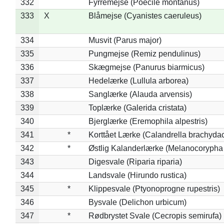
332
Fyrremejse (Poecile montanus)
333
X
Blåmejse (Cyanistes caeruleus)
334
Musvit (Parus major)
335
Pungmejse (Remiz pendulinus)
336
Skægmejse (Panurus biarmicus)
337
Hedelærke (Lullula arborea)
338
Sanglærke (Alauda arvensis)
339
Toplærke (Galerida cristata)
340
Bjerglærke (Eremophila alpestris)
341
*
Korttået Lærke (Calandrella brachydac
342
*
Østlig Kalanderlærke (Melanocorypha
343
Digesvale (Riparia riparia)
344
Landsvale (Hirundo rustica)
345
*
Klippesvale (Ptyonoprogne rupestris)
346
Bysvale (Delichon urbicum)
347
*
Rødbrystet Svale (Cecropis semirufa)