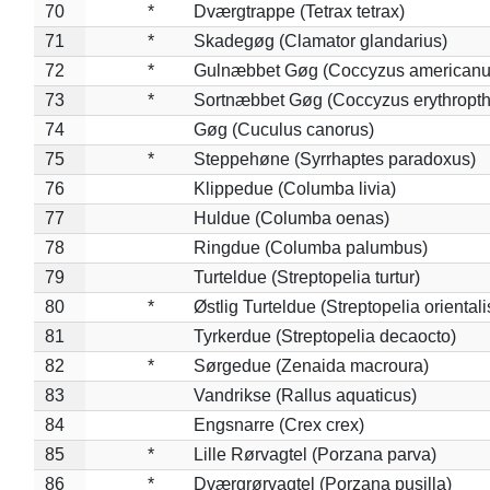
70
*
Dværgtrappe (Tetrax tetrax)
71
*
Skadegøg (Clamator glandarius)
72
*
Gulnæbbet Gøg (Coccyzus americanu
73
*
Sortnæbbet Gøg (Coccyzus erythropt
74
Gøg (Cuculus canorus)
75
*
Steppehøne (Syrrhaptes paradoxus)
76
Klippedue (Columba livia)
77
Huldue (Columba oenas)
78
Ringdue (Columba palumbus)
79
Turteldue (Streptopelia turtur)
80
*
Østlig Turteldue (Streptopelia orientali
81
Tyrkerdue (Streptopelia decaocto)
82
*
Sørgedue (Zenaida macroura)
83
Vandrikse (Rallus aquaticus)
84
Engsnarre (Crex crex)
85
*
Lille Rørvagtel (Porzana parva)
86
*
Dværgrørvagtel (Porzana pusilla)