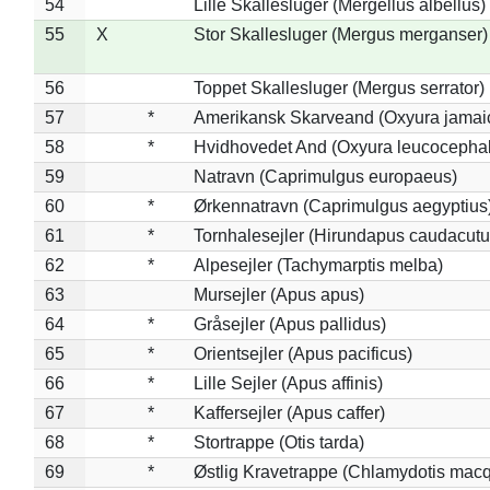
54
Lille Skallesluger (Mergellus albellus)
55
X
Stor Skallesluger (Mergus merganser)
56
Toppet Skallesluger (Mergus serrator)
57
*
Amerikansk Skarveand (Oxyura jamai
58
*
Hvidhovedet And (Oxyura leucocepha
59
Natravn (Caprimulgus europaeus)
60
*
Ørkennatravn (Caprimulgus aegyptius
61
*
Tornhalesejler (Hirundapus caudacutu
62
*
Alpesejler (Tachymarptis melba)
63
Mursejler (Apus apus)
64
*
Gråsejler (Apus pallidus)
65
*
Orientsejler (Apus pacificus)
66
*
Lille Sejler (Apus affinis)
67
*
Kaffersejler (Apus caffer)
68
*
Stortrappe (Otis tarda)
69
*
Østlig Kravetrappe (Chlamydotis macq