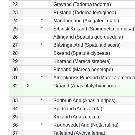
22
Gravand (Tadorna tadorna)
23
Rustand (Tadorna ferruginea)
24
*
Mandarinand (Aix galericulata)
25
*
Sibirisk Krikand (Sibirionetta formosa)
26
Atlingand (Spatula querquedula)
27
*
Blåvinget And (Spatula discors)
28
Skeand (Spatula clypeata)
29
Knarand (Mareca strepera)
30
Pibeand (Mareca penelope)
31
*
Amerikansk Pibeand (Mareca america
32
X
Gråand (Anas platyrhynchos)
33
*
Sortbrun And (Anas rubripes)
34
Spidsand (Anas acuta)
35
Krikand (Anas crecca)
36
*
Rødhovedet And (Netta rufina)
37
Taffeland (Aythya ferina)