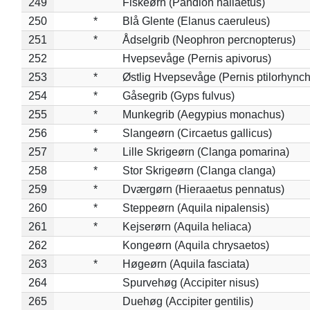
249
Fiskeørn (Pandion haliaetus)
250
*
Blå Glente (Elanus caeruleus)
251
*
Ådselgrib (Neophron percnopterus)
252
Hvepsevåge (Pernis apivorus)
253
*
Østlig Hvepsevåge (Pernis ptilorhync
254
*
Gåsegrib (Gyps fulvus)
255
*
Munkegrib (Aegypius monachus)
256
*
Slangeørn (Circaetus gallicus)
257
*
Lille Skrigeørn (Clanga pomarina)
258
*
Stor Skrigeørn (Clanga clanga)
259
*
Dværgørn (Hieraaetus pennatus)
260
*
Steppeørn (Aquila nipalensis)
261
*
Kejserørn (Aquila heliaca)
262
Kongeørn (Aquila chrysaetos)
263
*
Høgeørn (Aquila fasciata)
264
Spurvehøg (Accipiter nisus)
265
Duehøg (Accipiter gentilis)