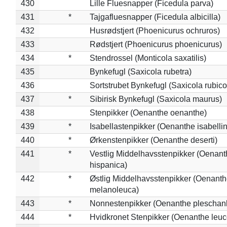
430
Lille Fluesnapper (Ficedula parva)
431
*
Tajgafluesnapper (Ficedula albicilla)
432
Husrødstjert (Phoenicurus ochruros)
433
Rødstjert (Phoenicurus phoenicurus)
434
*
Stendrossel (Monticola saxatilis)
435
Bynkefugl (Saxicola rubetra)
436
Sortstrubet Bynkefugl (Saxicola rubico
437
*
Sibirisk Bynkefugl (Saxicola maurus)
438
Stenpikker (Oenanthe oenanthe)
439
*
Isabellastenpikker (Oenanthe isabelli
440
*
Ørkenstenpikker (Oenanthe deserti)
441
*
Vestlig Middelhavsstenpikker (Oenant
hispanica)
442
*
Østlig Middelhavsstenpikker (Oenant
melanoleuca)
443
*
Nonnestenpikker (Oenanthe pleschan
444
*
Hvidkronet Stenpikker (Oenanthe leu