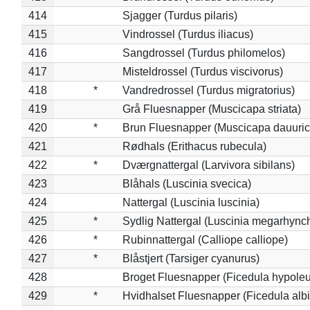
414
Sjagger (Turdus pilaris)
415
Vindrossel (Turdus iliacus)
416
Sangdrossel (Turdus philomelos)
417
Misteldrossel (Turdus viscivorus)
418
*
Vandredrossel (Turdus migratorius)
419
Grå Fluesnapper (Muscicapa striata)
420
*
Brun Fluesnapper (Muscicapa dauuric
421
Rødhals (Erithacus rubecula)
422
*
Dværgnattergal (Larvivora sibilans)
423
Blåhals (Luscinia svecica)
424
Nattergal (Luscinia luscinia)
425
*
Sydlig Nattergal (Luscinia megarhync
426
*
Rubinnattergal (Calliope calliope)
427
*
Blåstjert (Tarsiger cyanurus)
428
Broget Fluesnapper (Ficedula hypole
429
*
Hvidhalset Fluesnapper (Ficedula albic