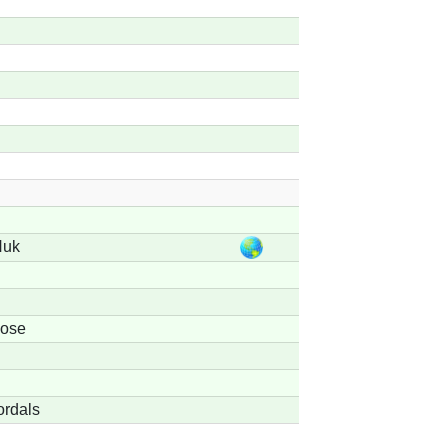
Huk
Mose
ordals