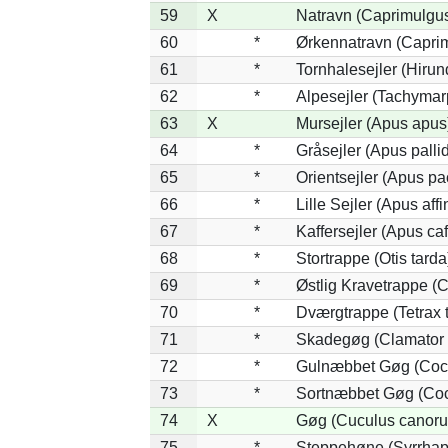
59
X
Natravn (Caprimulgu
60
*
Ørkennatravn (Caprim
61
*
Tornhalesejler (Hiru
62
*
Alpesejler (Tachymar
63
X
Mursejler (Apus apus
64
*
Gråsejler (Apus palli
65
*
Orientsejler (Apus pac
66
*
Lille Sejler (Apus affi
67
*
Kaffersejler (Apus caf
68
*
Stortrappe (Otis tarda
69
*
Østlig Kravetrappe (
70
*
Dværgtrappe (Tetrax t
71
*
Skadegøg (Clamator 
72
*
Gulnæbbet Gøg (Coc
73
*
Sortnæbbet Gøg (Coc
74
X
Gøg (Cuculus canoru
75
*
Steppehøne (Syrrhap