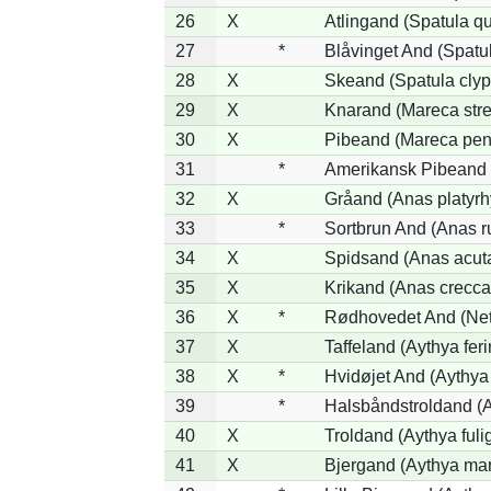
26
X
Atlingand (Spatula q
27
*
Blåvinget And (Spatul
28
X
Skeand (Spatula clyp
29
X
Knarand (Mareca stre
30
X
Pibeand (Mareca pen
31
*
Amerikansk Pibeand 
32
X
Gråand (Anas platyr
33
*
Sortbrun And (Anas r
34
X
Spidsand (Anas acut
35
X
Krikand (Anas crecca
36
X
*
Rødhovedet And (Nett
37
X
Taffeland (Aythya feri
38
X
*
Hvidøjet And (Aythya
39
*
Halsbåndstroldand (Ay
40
X
Troldand (Aythya fuli
41
X
Bjergand (Aythya mar