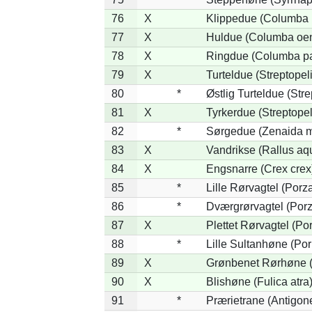
76
X
Klippedue (Columba l
77
X
Huldue (Columba oe
78
X
Ringdue (Columba p
79
X
Turteldue (Streptopeli
80
*
Østlig Turteldue (Stre
81
X
Tyrkerdue (Streptope
82
*
Sørgedue (Zenaida m
83
X
Vandrikse (Rallus aq
84
X
Engsnarre (Crex crex
85
*
Lille Rørvagtel (Porz
86
*
Dværgrørvagtel (Porz
87
X
Plettet Rørvagtel (P
88
*
Lille Sultanhøne (Por
89
X
Grønbenet Rørhøne (G
90
X
Blishøne (Fulica atra
91
*
Prærietrane (Antigon