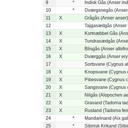
9
*
Indisk Gås (Anser ind
10
*
Dværgsnegås (Anser r
11
X
Grågås (Anser anser)
12
Tajgasædgås (Anser f
13
X
Kortnæbbet Gås (Ans
14
X
Tundrasædgås (Anser 
15
X
Blisgås (Anser albifr
16
X
Dværggås (Anser ery
17
Sortsvane (Cygnus at
18
X
Knopsvane (Cygnus o
19
X
Pibesvane (Cygnus c
20
X
Sangsvane (Cygnus 
21
X
Nilgås (Alopochen ae
22
X
Gravand (Tadorna ta
23
X
Rustand (Tadorna fer
24
*
Mandarinand (Aix gal
25
*
Sibirisk Krikand (Sibi