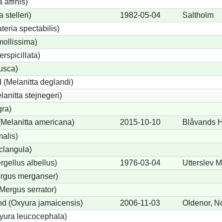
 affinis)
 stelleri)
1982-05-04
Saltholm
eria spectabilis)
mollissima)
erspicillata)
fusca)
 (Melanitta deglandi)
lanitta stejnegeri)
gra)
Melanitta americana)
2015-10-10
Blåvands 
alis)
clangula)
rgellus albellus)
1976-03-04
Utterslev 
ergus merganser)
Mergus serrator)
d (Oxyura jamaicensis)
2006-11-03
Oldenor, N
yura leucocephala)