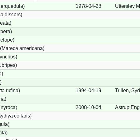
uerquedula)
1978-04-28
Utterslev 
a discors)
eata)
pera)
elope)
(Mareca americana)
hynchos)
ubripes)
a)
)
a rufina)
1994-04-19
Trillen, Sy
na)
 nyroca)
2008-10-04
Astrup En
thya collaris)
gula)
ila)