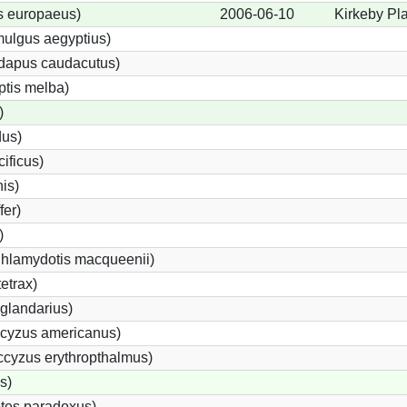
s europaeus)
2006-06-10
Kirkeby Pl
ulgus aegyptius)
ndapus caudacutus)
ptis melba)
)
dus)
ificus)
nis)
fer)
)
Chlamydotis macqueenii)
etrax)
glandarius)
cyzus americanus)
cyzus erythropthalmus)
s)
tes paradoxus)