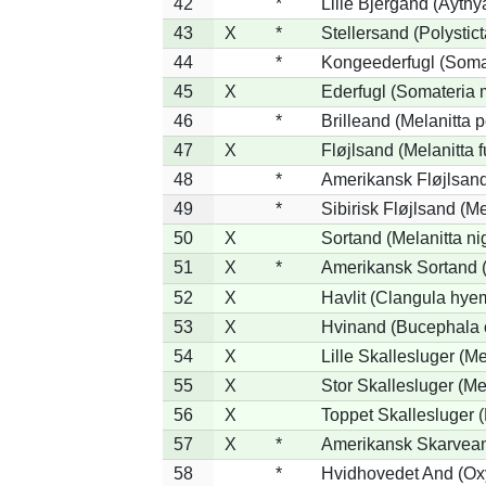
42
*
Lille Bjergand (Aythya
43
X
*
Stellersand (Polysticta
44
*
Kongeederfugl (Somat
45
X
Ederfugl (Somateria 
46
*
Brilleand (Melanitta p
47
X
Fløjlsand (Melanitta 
48
*
Amerikansk Fløjlsand
49
*
Sibirisk Fløjlsand (Me
50
X
Sortand (Melanitta ni
51
X
*
Amerikansk Sortand (
52
X
Havlit (Clangula hyem
53
X
Hvinand (Bucephala 
54
X
Lille Skallesluger (Me
55
X
Stor Skallesluger (M
56
X
Toppet Skallesluger (
57
X
*
Amerikansk Skarvean
58
*
Hvidhovedet And (Ox