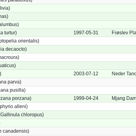
ivia)
nas)
alumbus)
a turtur)
1997-05-31
Frøslev Pl
ptopelia orientalis)
lia decaocto)
acroura)
uaticus)
)
2003-07-12
Neder Tand
ana parva)
ana pusilla)
orzana porzana)
1999-04-24
Mjang Da
phyrio alleni)
allinula chloropus)
)
e canadensis)