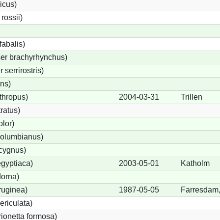
icus)
ossii)
abalis)
er brachyrhynchus)
serrirostris)
ons)
thropus)
2004-03-31
Trillen
ratus)
lor)
olumbianus)
cygnus)
gyptiaca)
2003-05-01
Katholm
dorna)
ruginea)
1987-05-05
Farresdam,
ericulata)
rionetta formosa)