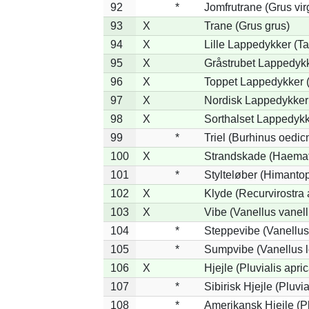
92
*
Jomfrutrane (Grus vir
93
X
Trane (Grus grus)
94
X
Lille Lappedykker (Ta
95
X
Gråstrubet Lappedykk
96
X
Toppet Lappedykker (
97
X
Nordisk Lappedykker 
98
X
Sorthalset Lappedykke
99
*
Triel (Burhinus oedi
100
X
Strandskade (Haemat
101
*
Stylteløber (Himanto
102
X
Klyde (Recurvirostra 
103
X
Vibe (Vanellus vanell
104
*
Steppevibe (Vanellus
105
*
Sumpvibe (Vanellus l
106
X
Hjejle (Pluvialis apric
107
*
Sibirisk Hjejle (Pluvia
108
*
Amerikansk Hjejle (Pl