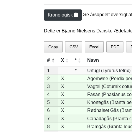
Se årsopdelt oversigt a
Kronologisk
Dette er Bjarne Nielsens Danske Ædelart
Copy
CSV
Excel
PDF
#
X
*
Navn
1
*
Urfugl (Lyrurus tetrix)
2
X
Agerhøne (Perdix per
3
X
Vagtel (Coturnix cotur
4
X
Fasan (Phasianus co
5
X
Knortegås (Branta ber
6
X
Rødhalset Gås (Branta
7
X
Canadagås (Branta c
8
X
Bramgås (Branta leuc