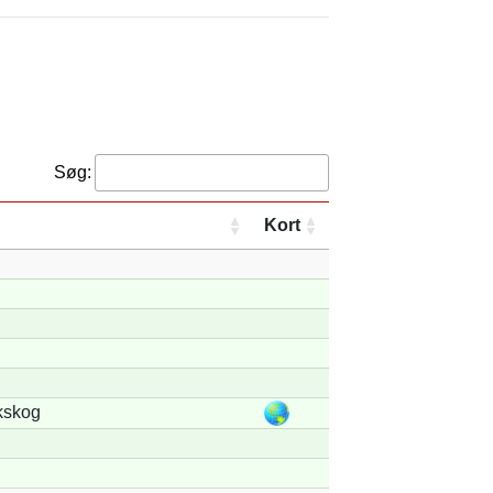
Søg:
Kort
kskog