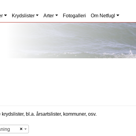
er
Krydslister
Arter
Fotogalleri
Om Netfugl
krydslister, bl.a. årsartslister, kommuner, osv.
×
sning