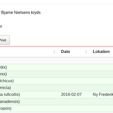
f
Bjarne Nielsen
s kryds
er
Print
Dato
Lokation
dix)
nix)
lchicus)
nicla)
 ruficollis)
2016-02-07
Ny Frederi
anadensis)
opsis)