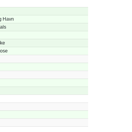
g Havn
dals
kke
Mose