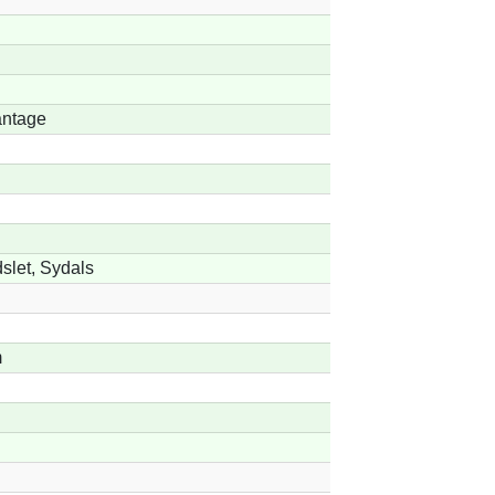
antage
slet, Sydals
m