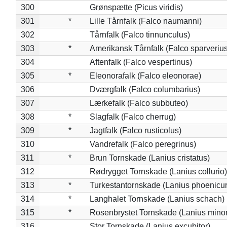
300
Grønspætte (Picus viridis)
301
*
Lille Tårnfalk (Falco naumanni)
302
Tårnfalk (Falco tinnunculus)
303
*
Amerikansk Tårnfalk (Falco sparverius
304
Aftenfalk (Falco vespertinus)
305
*
Eleonorafalk (Falco eleonorae)
306
Dværgfalk (Falco columbarius)
307
Lærkefalk (Falco subbuteo)
308
*
Slagfalk (Falco cherrug)
309
*
Jagtfalk (Falco rusticolus)
310
Vandrefalk (Falco peregrinus)
311
*
Brun Tornskade (Lanius cristatus)
312
Rødrygget Tornskade (Lanius collurio)
313
*
Turkestantornskade (Lanius phoenicur
314
*
Langhalet Tornskade (Lanius schach)
315
*
Rosenbrystet Tornskade (Lanius minor
316
Stor Tornskade (Lanius excubitor)