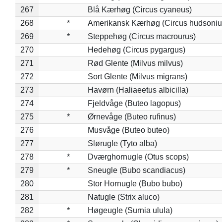
267
Blå Kærhøg (Circus cyaneus)
268
*
Amerikansk Kærhøg (Circus hudsoniu
269
*
Steppehøg (Circus macrourus)
270
Hedehøg (Circus pygargus)
271
Rød Glente (Milvus milvus)
272
Sort Glente (Milvus migrans)
273
Havørn (Haliaeetus albicilla)
274
Fjeldvåge (Buteo lagopus)
275
*
Ørnevåge (Buteo rufinus)
276
Musvåge (Buteo buteo)
277
Slørugle (Tyto alba)
278
*
Dværghornugle (Otus scops)
279
*
Sneugle (Bubo scandiacus)
280
Stor Hornugle (Bubo bubo)
281
Natugle (Strix aluco)
282
*
Høgeugle (Surnia ulula)