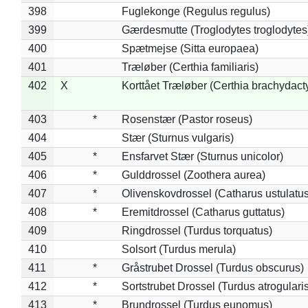
398
Fuglekonge (Regulus regulus)
399
Gærdesmutte (Troglodytes troglodytes
400
Spætmejse (Sitta europaea)
401
Træløber (Certhia familiaris)
402
X
Korttået Træløber (Certhia brachydact
403
*
Rosenstær (Pastor roseus)
404
Stær (Sturnus vulgaris)
405
*
Ensfarvet Stær (Sturnus unicolor)
406
*
Gulddrossel (Zoothera aurea)
407
*
Olivenskovdrossel (Catharus ustulatus
408
*
Eremitdrossel (Catharus guttatus)
409
Ringdrossel (Turdus torquatus)
410
Solsort (Turdus merula)
411
*
Gråstrubet Drossel (Turdus obscurus)
412
*
Sortstrubet Drossel (Turdus atrogularis
413
*
Brundrossel (Turdus eunomus)