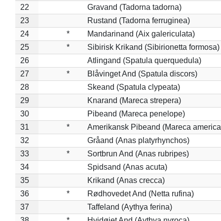
22
Gravand (Tadorna tadorna)
23
Rustand (Tadorna ferruginea)
24
*
Mandarinand (Aix galericulata)
25
*
Sibirisk Krikand (Sibirionetta formosa)
26
Atlingand (Spatula querquedula)
27
*
Blåvinget And (Spatula discors)
28
Skeand (Spatula clypeata)
29
Knarand (Mareca strepera)
30
Pibeand (Mareca penelope)
31
*
Amerikansk Pibeand (Mareca america
32
Gråand (Anas platyrhynchos)
33
*
Sortbrun And (Anas rubripes)
34
Spidsand (Anas acuta)
35
Krikand (Anas crecca)
36
*
Rødhovedet And (Netta rufina)
37
Taffeland (Aythya ferina)
38
*
Hvidøjet And (Aythya nyroca)