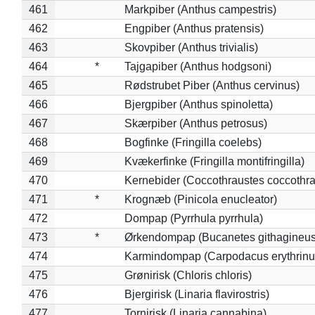
461
Markpiber (Anthus campestris)
462
Engpiber (Anthus pratensis)
463
Skovpiber (Anthus trivialis)
464
*
Tajgapiber (Anthus hodgsoni)
465
Rødstrubet Piber (Anthus cervinus)
466
Bjergpiber (Anthus spinoletta)
467
Skærpiber (Anthus petrosus)
468
Bogfinke (Fringilla coelebs)
469
Kvækerfinke (Fringilla montifringilla)
470
Kernebider (Coccothraustes coccothra
471
*
Krognæb (Pinicola enucleator)
472
Dompap (Pyrrhula pyrrhula)
473
*
Ørkendompap (Bucanetes githagineus
474
Karmindompap (Carpodacus erythrinu
475
Grønirisk (Chloris chloris)
476
Bjergirisk (Linaria flavirostris)
477
Tornirisk (Linaria cannabina)