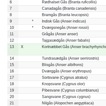
6
Rødhalset Gås (Branta ruficollis)
7
Canadagås (Branta canadensis)
8
Bramgås (Branta leucopsis)
9
*
Indisk Gås (Anser indicus)
10
*
Dværgsnegås (Anser rossii)
11
Grågås (Anser anser)
12
Tajgasædgås (Anser fabalis)
13
X
Kortnæbbet Gås (Anser brachyrhynch
14
Tundrasædgås (Anser serrirostris)
15
Blisgås (Anser albifrons)
16
Dværggås (Anser erythropus)
17
Sortsvane (Cygnus atratus)
18
Knopsvane (Cygnus olor)
19
Pibesvane (Cygnus columbianus)
20
Sangsvane (Cygnus cygnus)
21
Nilgås (Alopochen aegyptiaca)