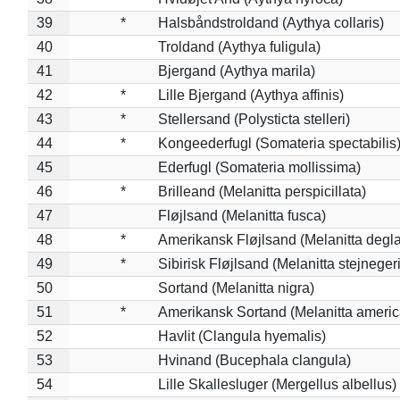
39
*
Halsbåndstroldand (Aythya collaris)
40
Troldand (Aythya fuligula)
41
Bjergand (Aythya marila)
42
*
Lille Bjergand (Aythya affinis)
43
*
Stellersand (Polysticta stelleri)
44
*
Kongeederfugl (Somateria spectabilis
45
Ederfugl (Somateria mollissima)
46
*
Brilleand (Melanitta perspicillata)
47
Fløjlsand (Melanitta fusca)
48
*
Amerikansk Fløjlsand (Melanitta degla
49
*
Sibirisk Fløjlsand (Melanitta stejnegeri
50
Sortand (Melanitta nigra)
51
*
Amerikansk Sortand (Melanitta ameri
52
Havlit (Clangula hyemalis)
53
Hvinand (Bucephala clangula)
54
Lille Skallesluger (Mergellus albellus)