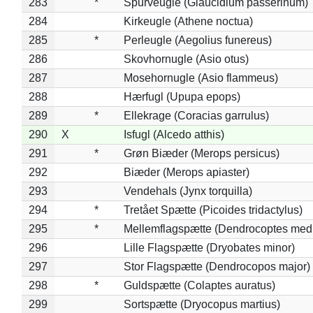
283
*
Spurveugle (Glaucidium passerinum)
284
Kirkeugle (Athene noctua)
285
*
Perleugle (Aegolius funereus)
286
Skovhornugle (Asio otus)
287
Mosehornugle (Asio flammeus)
288
Hærfugl (Upupa epops)
289
*
Ellekrage (Coracias garrulus)
290
X
Isfugl (Alcedo atthis)
291
*
Grøn Biæder (Merops persicus)
292
Biæder (Merops apiaster)
293
Vendehals (Jynx torquilla)
294
*
Tretået Spætte (Picoides tridactylus)
295
*
Mellemflagspætte (Dendrocoptes med
296
Lille Flagspætte (Dryobates minor)
297
Stor Flagspætte (Dendrocopos major)
298
*
Guldspætte (Colaptes auratus)
299
Sortspætte (Dryocopus martius)