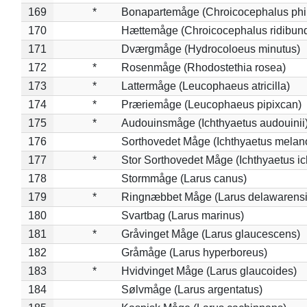
169
*
Bonapartemåge (Chroicocephalus phil
170
Hættemåge (Chroicocephalus ridibun
171
Dværgmåge (Hydrocoloeus minutus)
172
*
Rosenmåge (Rhodostethia rosea)
173
*
Lattermåge (Leucophaeus atricilla)
174
*
Præriemåge (Leucophaeus pipixcan)
175
*
Audouinsmåge (Ichthyaetus audouinii
176
Sorthovedet Måge (Ichthyaetus melan
177
*
Stor Sorthovedet Måge (Ichthyaetus ic
178
Stormmåge (Larus canus)
179
*
Ringnæbbet Måge (Larus delawarensi
180
Svartbag (Larus marinus)
181
*
Gråvinget Måge (Larus glaucescens)
182
Gråmåge (Larus hyperboreus)
183
*
Hvidvinget Måge (Larus glaucoides)
184
Sølvmåge (Larus argentatus)