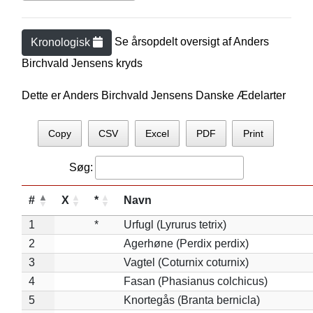
Se årsopdelt oversigt af
Anders
Kronologisk
Birchvald Jensen
s kryds
Dette er Anders Birchvald Jensens Danske Ædelarter
Copy
CSV
Excel
PDF
Print
Søg:
#
X
*
Navn
1
*
Urfugl (Lyrurus tetrix)
2
Agerhøne (Perdix perdix)
3
Vagtel (Coturnix coturnix)
4
Fasan (Phasianus colchicus)
5
Knortegås (Branta bernicla)