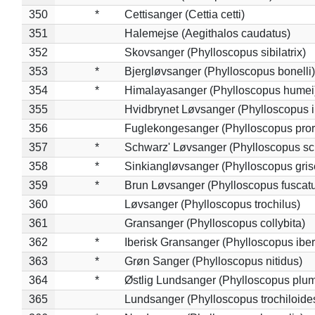
350
*
Cettisanger (Cettia cetti)
351
Halemejse (Aegithalos caudatus)
352
Skovsanger (Phylloscopus sibilatrix)
353
*
Bjergløvsanger (Phylloscopus bonelli)
354
*
Himalayasanger (Phylloscopus humei
355
Hvidbrynet Løvsanger (Phylloscopus i
356
Fuglekongesanger (Phylloscopus pror
357
*
Schwarz' Løvsanger (Phylloscopus sc
358
*
Sinkiangløvsanger (Phylloscopus gris
359
*
Brun Løvsanger (Phylloscopus fuscat
360
Løvsanger (Phylloscopus trochilus)
361
Gransanger (Phylloscopus collybita)
362
*
Iberisk Gransanger (Phylloscopus iber
363
*
Grøn Sanger (Phylloscopus nitidus)
364
*
Østlig Lundsanger (Phylloscopus plum
365
Lundsanger (Phylloscopus trochiloide