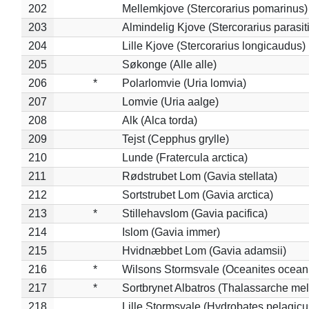
202
Mellemkjove (Stercorarius pomarinus)
203
Almindelig Kjove (Stercorarius parasit
204
Lille Kjove (Stercorarius longicaudus)
205
Søkonge (Alle alle)
206
*
Polarlomvie (Uria lomvia)
207
Lomvie (Uria aalge)
208
Alk (Alca torda)
209
Tejst (Cepphus grylle)
210
Lunde (Fratercula arctica)
211
Rødstrubet Lom (Gavia stellata)
212
Sortstrubet Lom (Gavia arctica)
213
*
Stillehavslom (Gavia pacifica)
214
Islom (Gavia immer)
215
Hvidnæbbet Lom (Gavia adamsii)
216
*
Wilsons Stormsvale (Oceanites ocean
217
*
Sortbrynet Albatros (Thalassarche me
218
Lille Stormsvale (Hydrobates pelagicu