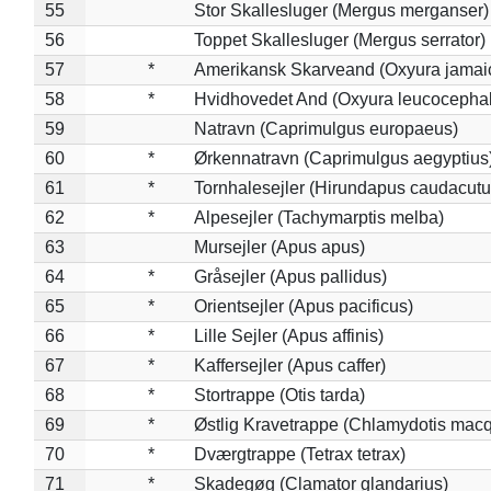
55
Stor Skallesluger (Mergus merganser)
56
Toppet Skallesluger (Mergus serrator)
57
*
Amerikansk Skarveand (Oxyura jamai
58
*
Hvidhovedet And (Oxyura leucocepha
59
Natravn (Caprimulgus europaeus)
60
*
Ørkennatravn (Caprimulgus aegyptius
61
*
Tornhalesejler (Hirundapus caudacutu
62
*
Alpesejler (Tachymarptis melba)
63
Mursejler (Apus apus)
64
*
Gråsejler (Apus pallidus)
65
*
Orientsejler (Apus pacificus)
66
*
Lille Sejler (Apus affinis)
67
*
Kaffersejler (Apus caffer)
68
*
Stortrappe (Otis tarda)
69
*
Østlig Kravetrappe (Chlamydotis macq
70
*
Dværgtrappe (Tetrax tetrax)
71
*
Skadegøg (Clamator glandarius)