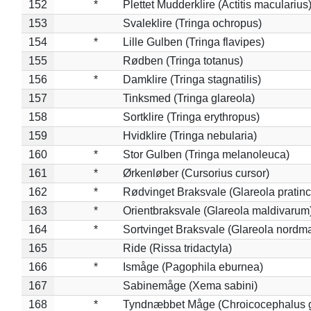
152
*
Plettet Mudderklire (Actitis macularius
153
Svaleklire (Tringa ochropus)
154
*
Lille Gulben (Tringa flavipes)
155
Rødben (Tringa totanus)
156
*
Damklire (Tringa stagnatilis)
157
Tinksmed (Tringa glareola)
158
Sortklire (Tringa erythropus)
159
Hvidklire (Tringa nebularia)
160
*
Stor Gulben (Tringa melanoleuca)
161
*
Ørkenløber (Cursorius cursor)
162
*
Rødvinget Braksvale (Glareola pratinc
163
*
Orientbraksvale (Glareola maldivarum
164
*
Sortvinget Braksvale (Glareola nordm
165
Ride (Rissa tridactyla)
166
*
Ismåge (Pagophila eburnea)
167
Sabinemåge (Xema sabini)
168
*
Tyndnæbbet Måge (Chroicocephalus 