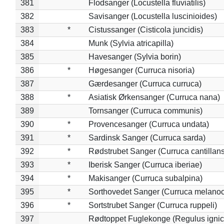
381
Flodsanger (Locustella fluviatilis)
382
Savisanger (Locustella luscinioides)
383
*
Cistussanger (Cisticola juncidis)
384
Munk (Sylvia atricapilla)
385
Havesanger (Sylvia borin)
386
*
Høgesanger (Curruca nisoria)
387
Gærdesanger (Curruca curruca)
388
*
Asiatisk Ørkensanger (Curruca nana)
389
Tornsanger (Curruca communis)
390
*
Provencesanger (Curruca undata)
391
*
Sardinsk Sanger (Curruca sarda)
392
*
Rødstrubet Sanger (Curruca cantillans
393
*
Iberisk Sanger (Curruca iberiae)
394
*
Makisanger (Curruca subalpina)
395
*
Sorthovedet Sanger (Curruca melano
396
*
Sortstrubet Sanger (Curruca ruppeli)
397
Rødtoppet Fuglekonge (Regulus ignica