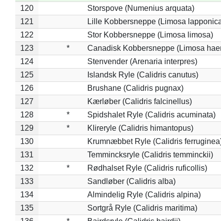
120
Storspove (Numenius arquata)
121
Lille Kobbersneppe (Limosa lapponic
122
Stor Kobbersneppe (Limosa limosa)
123
*
Canadisk Kobbersneppe (Limosa hae
124
Stenvender (Arenaria interpres)
125
Islandsk Ryle (Calidris canutus)
126
Brushane (Calidris pugnax)
127
Kærløber (Calidris falcinellus)
128
*
Spidshalet Ryle (Calidris acuminata)
129
*
Klireryle (Calidris himantopus)
130
Krumnæbbet Ryle (Calidris ferruginea
131
Temmincksryle (Calidris temminckii)
132
*
Rødhalset Ryle (Calidris ruficollis)
133
Sandløber (Calidris alba)
134
Almindelig Ryle (Calidris alpina)
135
Sortgrå Ryle (Calidris maritima)