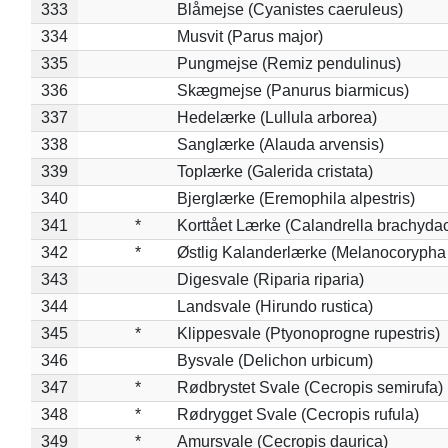
333
Blåmejse (Cyanistes caeruleus)
334
Musvit (Parus major)
335
Pungmejse (Remiz pendulinus)
336
Skægmejse (Panurus biarmicus)
337
Hedelærke (Lullula arborea)
338
Sanglærke (Alauda arvensis)
339
Toplærke (Galerida cristata)
340
Bjerglærke (Eremophila alpestris)
341
*
Korttået Lærke (Calandrella brachydac
342
*
Østlig Kalanderlærke (Melanocorypha
343
Digesvale (Riparia riparia)
344
Landsvale (Hirundo rustica)
345
*
Klippesvale (Ptyonoprogne rupestris)
346
Bysvale (Delichon urbicum)
347
*
Rødbrystet Svale (Cecropis semirufa)
348
*
Rødrygget Svale (Cecropis rufula)
349
*
Amursvale (Cecropis daurica)