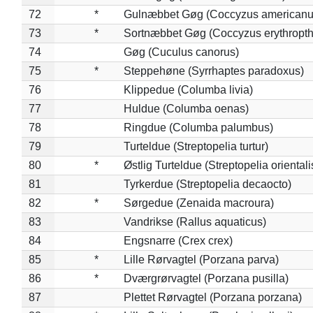
72
*
Gulnæbbet Gøg (Coccyzus americanu
73
*
Sortnæbbet Gøg (Coccyzus erythropt
74
Gøg (Cuculus canorus)
75
*
Steppehøne (Syrrhaptes paradoxus)
76
Klippedue (Columba livia)
77
Huldue (Columba oenas)
78
Ringdue (Columba palumbus)
79
Turteldue (Streptopelia turtur)
80
*
Østlig Turteldue (Streptopelia orientali
81
Tyrkerdue (Streptopelia decaocto)
82
*
Sørgedue (Zenaida macroura)
83
Vandrikse (Rallus aquaticus)
84
Engsnarre (Crex crex)
85
*
Lille Rørvagtel (Porzana parva)
86
*
Dværgrørvagtel (Porzana pusilla)
87
Plettet Rørvagtel (Porzana porzana)