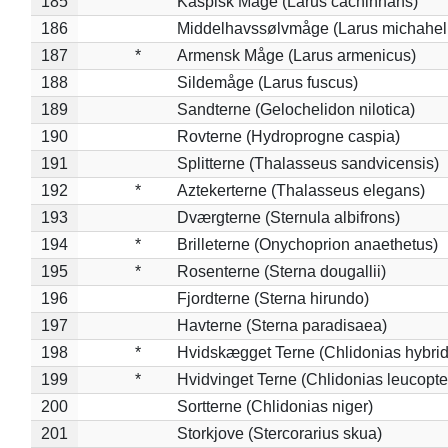
185
Kaspisk Måge (Larus cachinnans)
186
Middelhavssølvmåge (Larus michahell
187
*
Armensk Måge (Larus armenicus)
188
Sildemåge (Larus fuscus)
189
Sandterne (Gelochelidon nilotica)
190
Rovterne (Hydroprogne caspia)
191
Splitterne (Thalasseus sandvicensis)
192
*
Aztekerterne (Thalasseus elegans)
193
Dværgterne (Sternula albifrons)
194
*
Brilleterne (Onychoprion anaethetus)
195
*
Rosenterne (Sterna dougallii)
196
Fjordterne (Sterna hirundo)
197
Havterne (Sterna paradisaea)
198
*
Hvidskægget Terne (Chlidonias hybrid
199
*
Hvidvinget Terne (Chlidonias leucopte
200
Sortterne (Chlidonias niger)
201
Storkjove (Stercorarius skua)