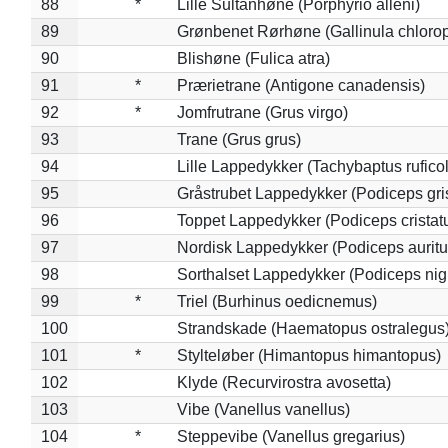
88
*
Lille Sultanhøne (Porphyrio alleni)
89
Grønbenet Rørhøne (Gallinula chloro
90
Blishøne (Fulica atra)
91
*
Prærietrane (Antigone canadensis)
92
*
Jomfrutrane (Grus virgo)
93
Trane (Grus grus)
94
Lille Lappedykker (Tachybaptus ruficol
95
Gråstrubet Lappedykker (Podiceps gr
96
Toppet Lappedykker (Podiceps cristat
97
Nordisk Lappedykker (Podiceps auritu
98
Sorthalset Lappedykker (Podiceps nigri
99
*
Triel (Burhinus oedicnemus)
100
Strandskade (Haematopus ostralegus
101
*
Stylteløber (Himantopus himantopus)
102
Klyde (Recurvirostra avosetta)
103
Vibe (Vanellus vanellus)
104
*
Steppevibe (Vanellus gregarius)