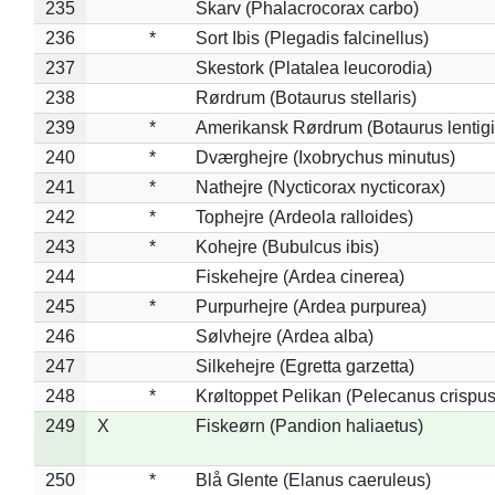
235
Skarv (Phalacrocorax carbo)
236
*
Sort Ibis (Plegadis falcinellus)
237
Skestork (Platalea leucorodia)
238
Rørdrum (Botaurus stellaris)
239
*
Amerikansk Rørdrum (Botaurus lentig
240
*
Dværghejre (Ixobrychus minutus)
241
*
Nathejre (Nycticorax nycticorax)
242
*
Tophejre (Ardeola ralloides)
243
*
Kohejre (Bubulcus ibis)
244
Fiskehejre (Ardea cinerea)
245
*
Purpurhejre (Ardea purpurea)
246
Sølvhejre (Ardea alba)
247
Silkehejre (Egretta garzetta)
248
*
Krøltoppet Pelikan (Pelecanus crispus
249
X
Fiskeørn (Pandion haliaetus)
250
*
Blå Glente (Elanus caeruleus)