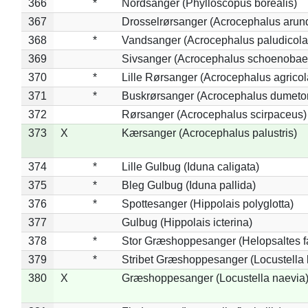
366
*
Nordsanger (Phylloscopus borealis)
367
Drosselrørsanger (Acrocephalus arun
368
*
Vandsanger (Acrocephalus paludicola
369
Sivsanger (Acrocephalus schoenobae
370
*
Lille Rørsanger (Acrocephalus agricol
371
*
Buskrørsanger (Acrocephalus dumeto
372
Rørsanger (Acrocephalus scirpaceus)
373
X
Kærsanger (Acrocephalus palustris)
374
*
Lille Gulbug (Iduna caligata)
375
*
Bleg Gulbug (Iduna pallida)
376
*
Spottesanger (Hippolais polyglotta)
377
Gulbug (Hippolais icterina)
378
*
Stor Græshoppesanger (Helopsaltes fa
379
*
Stribet Græshoppesanger (Locustella 
380
X
Græshoppesanger (Locustella naevia