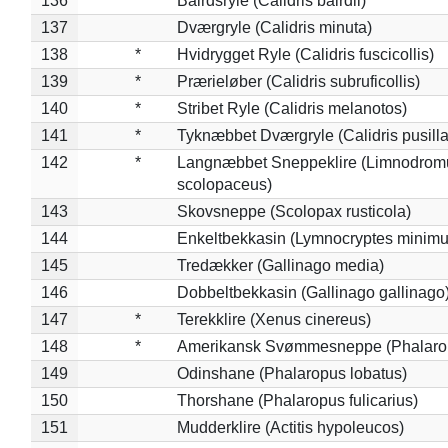
136
*
Bairdsryle (Calidris bairdii)
137
Dværgryle (Calidris minuta)
138
*
Hvidrygget Ryle (Calidris fuscicollis)
139
*
Prærieløber (Calidris subruficollis)
140
*
Stribet Ryle (Calidris melanotos)
141
*
Tyknæbbet Dværgryle (Calidris pusilla
142
*
Langnæbbet Sneppeklire (Limnodrom
scolopaceus)
143
Skovsneppe (Scolopax rusticola)
144
Enkeltbekkasin (Lymnocryptes minimu
145
Tredækker (Gallinago media)
146
Dobbeltbekkasin (Gallinago gallinago
147
*
Terekklire (Xenus cinereus)
148
*
Amerikansk Svømmesneppe (Phalaropu
149
Odinshane (Phalaropus lobatus)
150
Thorshane (Phalaropus fulicarius)
151
Mudderklire (Actitis hypoleucos)