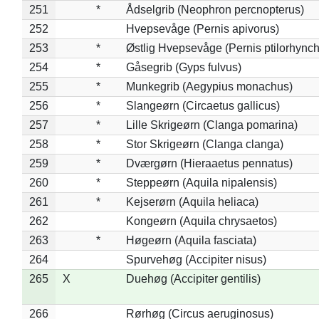
251
*
Ådselgrib (Neophron percnopterus)
252
Hvepsevåge (Pernis apivorus)
253
*
Østlig Hvepsevåge (Pernis ptilorhync
254
*
Gåsegrib (Gyps fulvus)
255
*
Munkegrib (Aegypius monachus)
256
*
Slangeørn (Circaetus gallicus)
257
*
Lille Skrigeørn (Clanga pomarina)
258
*
Stor Skrigeørn (Clanga clanga)
259
*
Dværgørn (Hieraaetus pennatus)
260
*
Steppeørn (Aquila nipalensis)
261
*
Kejserørn (Aquila heliaca)
262
Kongeørn (Aquila chrysaetos)
263
*
Høgeørn (Aquila fasciata)
264
Spurvehøg (Accipiter nisus)
265
X
Duehøg (Accipiter gentilis)
266
Rørhøg (Circus aeruginosus)