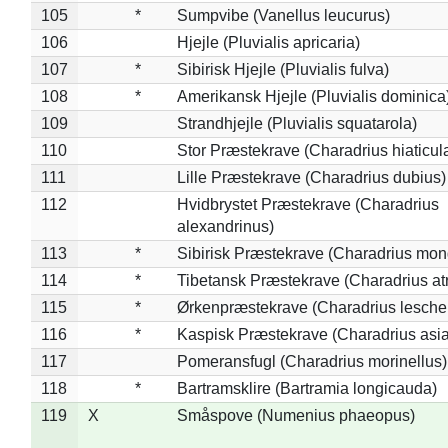
105
*
Sumpvibe (Vanellus leucurus)
106
Hjejle (Pluvialis apricaria)
107
*
Sibirisk Hjejle (Pluvialis fulva)
108
*
Amerikansk Hjejle (Pluvialis dominica
109
Strandhjejle (Pluvialis squatarola)
110
Stor Præstekrave (Charadrius hiaticul
111
Lille Præstekrave (Charadrius dubius)
112
Hvidbrystet Præstekrave (Charadrius
alexandrinus)
113
*
Sibirisk Præstekrave (Charadrius mon
114
*
Tibetansk Præstekrave (Charadrius atr
115
*
Ørkenpræstekrave (Charadrius leschen
116
*
Kaspisk Præstekrave (Charadrius asia
117
Pomeransfugl (Charadrius morinellus)
118
*
Bartramsklire (Bartramia longicauda)
119
X
Småspove (Numenius phaeopus)