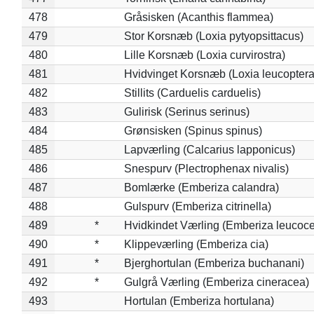
478
Gråsisken (Acanthis flammea)
479
Stor Korsnæb (Loxia pytyopsittacus)
480
Lille Korsnæb (Loxia curvirostra)
481
Hvidvinget Korsnæb (Loxia leucoptera
482
Stillits (Carduelis carduelis)
483
Gulirisk (Serinus serinus)
484
Grønsisken (Spinus spinus)
485
Lapværling (Calcarius lapponicus)
486
Snespurv (Plectrophenax nivalis)
487
Bomlærke (Emberiza calandra)
488
Gulspurv (Emberiza citrinella)
489
*
Hvidkindet Værling (Emberiza leucoc
490
*
Klippeværling (Emberiza cia)
491
*
Bjerghortulan (Emberiza buchanani)
492
*
Gulgrå Værling (Emberiza cineracea)
493
Hortulan (Emberiza hortulana)