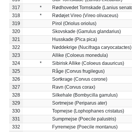
317
*
Rødhovedet Tornskade (Lanius senato
318
*
Rødøjet Vireo (Vireo olivaceus)
319
Pirol (Oriolus oriolus)
320
Skovskade (Garrulus glandarius)
321
Husskade (Pica pica)
322
Nøddekrige (Nucifraga caryocatactes)
323
Allike (Coloeus monedula)
324
*
Sibirisk Allike (Coloeus dauuricus)
325
Råge (Corvus frugilegus)
326
Sortkrage (Corvus corone)
327
Ravn (Corvus corax)
328
Silkehale (Bombycilla garrulus)
329
Sortmejse (Periparus ater)
330
Topmejse (Lophophanes cristatus)
331
Sumpmejse (Poecile palustris)
332
Fyrremejse (Poecile montanus)