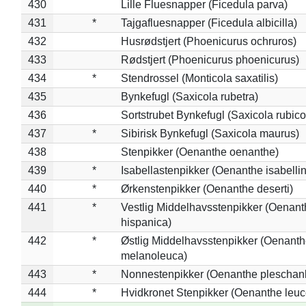
430
Lille Fluesnapper (Ficedula parva)
431
*
Tajgafluesnapper (Ficedula albicilla)
432
Husrødstjert (Phoenicurus ochruros)
433
Rødstjert (Phoenicurus phoenicurus)
434
*
Stendrossel (Monticola saxatilis)
435
Bynkefugl (Saxicola rubetra)
436
Sortstrubet Bynkefugl (Saxicola rubico
437
*
Sibirisk Bynkefugl (Saxicola maurus)
438
Stenpikker (Oenanthe oenanthe)
439
*
Isabellastenpikker (Oenanthe isabelli
440
*
Ørkenstenpikker (Oenanthe deserti)
441
*
Vestlig Middelhavsstenpikker (Oenant
hispanica)
442
*
Østlig Middelhavsstenpikker (Oenant
melanoleuca)
443
*
Nonnestenpikker (Oenanthe pleschan
444
*
Hvidkronet Stenpikker (Oenanthe leu