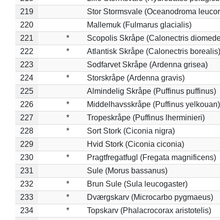
219
Stor Stormsvale (Oceanodroma leuco
220
Mallemuk (Fulmarus glacialis)
221
*
Scopolis Skråpe (Calonectris diomed
222
*
Atlantisk Skråpe (Calonectris borealis
223
Sodfarvet Skråpe (Ardenna grisea)
224
*
Storskråpe (Ardenna gravis)
225
Almindelig Skråpe (Puffinus puffinus)
226
*
Middelhavsskråpe (Puffinus yelkouan)
227
*
Tropeskråpe (Puffinus lherminieri)
228
*
Sort Stork (Ciconia nigra)
229
Hvid Stork (Ciconia ciconia)
230
*
Pragtfregatfugl (Fregata magnificens)
231
Sule (Morus bassanus)
232
*
Brun Sule (Sula leucogaster)
233
*
Dværgskarv (Microcarbo pygmaeus)
234
*
Topskarv (Phalacrocorax aristotelis)