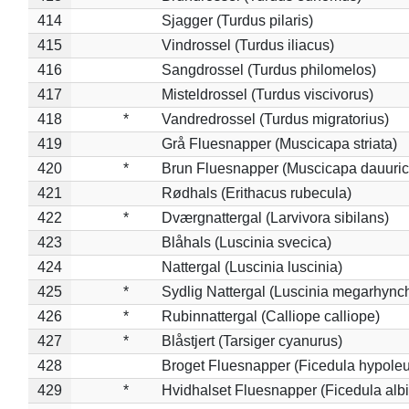
414
Sjagger (Turdus pilaris)
415
Vindrossel (Turdus iliacus)
416
Sangdrossel (Turdus philomelos)
417
Misteldrossel (Turdus viscivorus)
418
*
Vandredrossel (Turdus migratorius)
419
Grå Fluesnapper (Muscicapa striata)
420
*
Brun Fluesnapper (Muscicapa dauuric
421
Rødhals (Erithacus rubecula)
422
*
Dværgnattergal (Larvivora sibilans)
423
Blåhals (Luscinia svecica)
424
Nattergal (Luscinia luscinia)
425
*
Sydlig Nattergal (Luscinia megarhync
426
*
Rubinnattergal (Calliope calliope)
427
*
Blåstjert (Tarsiger cyanurus)
428
Broget Fluesnapper (Ficedula hypole
429
*
Hvidhalset Fluesnapper (Ficedula albic