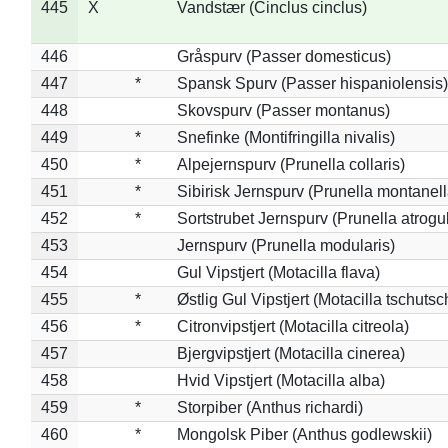
445
X
Vandstær (Cinclus cinclus)
446
Gråspurv (Passer domesticus)
447
*
Spansk Spurv (Passer hispaniolensis)
448
Skovspurv (Passer montanus)
449
*
Snefinke (Montifringilla nivalis)
450
*
Alpejernspurv (Prunella collaris)
451
*
Sibirisk Jernspurv (Prunella montanell
452
*
Sortstrubet Jernspurv (Prunella atrogul
453
Jernspurv (Prunella modularis)
454
Gul Vipstjert (Motacilla flava)
455
*
Østlig Gul Vipstjert (Motacilla tschuts
456
*
Citronvipstjert (Motacilla citreola)
457
Bjergvipstjert (Motacilla cinerea)
458
Hvid Vipstjert (Motacilla alba)
459
*
Storpiber (Anthus richardi)
460
*
Mongolsk Piber (Anthus godlewskii)