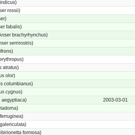
indicus)
r rossii)
er)
r fabalis)
Anser brachyrhynchus)
r serrirostris)
ifrons)
erythropus)
 atratus)
s olor)
s columbianus)
s cygnus)
 aegyptiaca)
2003-03-01
tadorna)
ferruginea)
alericulata)
ibirionetta formosa)