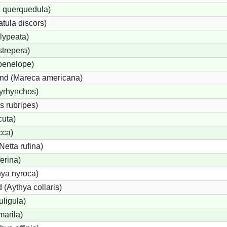
a querquedula)
tula discors)
lypeata)
trepera)
penelope)
nd (Mareca americana)
yrhynchos)
s rubripes)
uta)
cca)
etta rufina)
erina)
hya nyroca)
(Aythya collaris)
uligula)
marila)