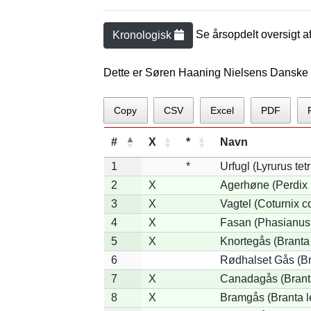
Se årsopdelt oversigt a
Kronologisk
Dette er Søren Haaning Nielsens Danske
Copy
CSV
Excel
PDF
#
X
*
Navn
1
*
Urfugl (Lyrurus tetr
2
X
Agerhøne (Perdix 
3
X
Vagtel (Coturnix co
4
X
Fasan (Phasianus 
5
X
Knortegås (Branta 
6
Rødhalset Gås (Bra
7
X
Canadagås (Brant
8
X
Bramgås (Branta l