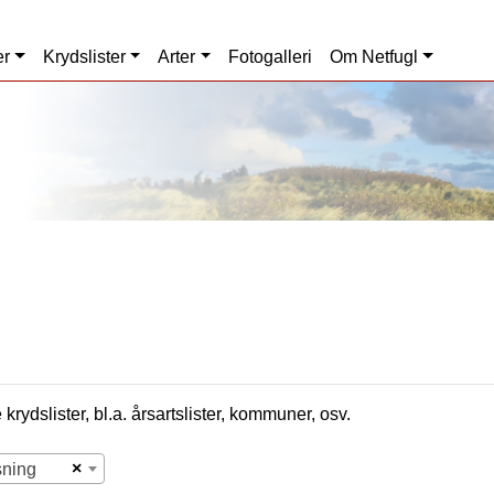
er
Krydslister
Arter
Fotogalleri
Om Netfugl
krydslister, bl.a. årsartslister, kommuner, osv.
×
sning