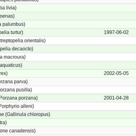
a livia)
oenas)
a palumbus)
elia turtur)
1997-06-02
treptopelia orientalis)
pelia decaocto)
a macroura)
aquaticus)
rex)
2002-05-05
orzana parva)
orzana pusilla)
(Porzana porzana)
2001-04-28
Porphyrio alleni)
 (Gallinula chloropus)
tra)
gone canadensis)