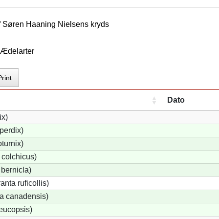
f
Søren Haaning Nielsen
s kryds
 Ædelarter
Print
Dato
ix)
perdix)
turnix)
colchicus)
bernicla)
nta ruficollis)
a canadensis)
eucopsis)