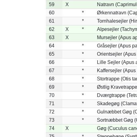
59
X
Natravn (Caprimu
60
*
Ørkennatravn (Cap
61
*
Tornhalesejler (H
62
X
*
Alpesejler (Tachy
63
X
Mursejler (Apus a
64
*
Gråsejler (Apus pa
65
*
Orientsejler (Apus 
66
*
Lille Sejler (Apus a
67
*
Kaffersejler (Apus 
68
*
Stortrappe (Otis ta
69
*
Østlig Kravetrapp
70
*
Dværgtrappe (Tetra
71
*
Skadegøg (Clamato
72
*
Gulnæbbet Gøg (C
73
*
Sortnæbbet Gøg (
74
X
Gøg (Cuculus can
75
*
Steppehøne (Syrr