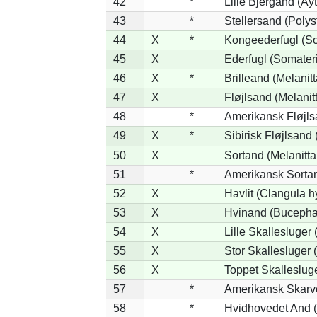
42
*
Lille Bjergand (Ayt
43
*
Stellersand (Polysti
44
X
*
Kongeederfugl (So
45
X
Ederfugl (Somater
46
X
*
Brilleand (Melanitt
47
X
Fløjlsand (Melanit
48
*
Amerikansk Fløjls
49
X
*
Sibirisk Fløjlsand 
50
X
Sortand (Melanitta
51
*
Amerikansk Sortan
52
X
Havlit (Clangula h
53
X
Hvinand (Bucephal
54
X
Lille Skallesluger 
55
X
Stor Skallesluger
56
X
Toppet Skallesluge
57
*
Amerikansk Skarv
58
*
Hvidhovedet And 