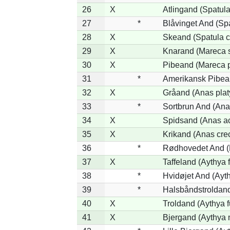
26
X
Atlingand (Spatul
27
*
Blåvinget And (Spa
28
X
Skeand (Spatula c
29
X
Knarand (Mareca s
30
X
Pibeand (Mareca 
31
*
Amerikansk Pibea
32
X
Gråand (Anas plat
33
*
Sortbrun And (Ana
34
X
Spidsand (Anas ac
35
X
Krikand (Anas cre
36
*
Rødhovedet And (N
37
X
Taffeland (Aythya f
38
*
Hvidøjet And (Ayt
39
*
Halsbåndstroldand 
40
X
Troldand (Aythya f
41
X
Bjergand (Aythya 