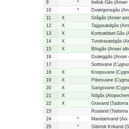
9
*
Indisk Gås (Anser 
10
*
Dværgsnegås (Anse
11
X
Grågås (Anser ans
12
X
Tajgasædgås (Anse
13
X
Kortnæbbet Gås (
14
X
Tundrasædgås (Anse
15
X
Blisgås (Anser alb
16
Dværggås (Anser 
17
Sortsvane (Cygnus
18
X
Knopsvane (Cygnu
19
X
Pibesvane (Cygnu
20
X
Sangsvane (Cygnu
21
X
Nilgås (Alopochen
22
X
Gravand (Tadorna 
23
Rustand (Tadorna 
24
*
Mandarinand (Aix g
25
*
Sibirisk Krikand (S