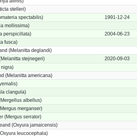
hya affinis)
cta stelleri)
materia spectabilis)
1991-12-24
ia mollissima)
a perspicillata)
2004-06-23
ta fusca)
and (Melanitta deglandi)
(Melanitta stejnegeri)
2020-09-03
 nigra)
d (Melanitta americana)
yemalis)
a clangula)
(Mergellus albellus)
 (Mergus merganser)
r (Mergus serrator)
eand (Oxyura jamaicensis)
(Oxyura leucocephala)