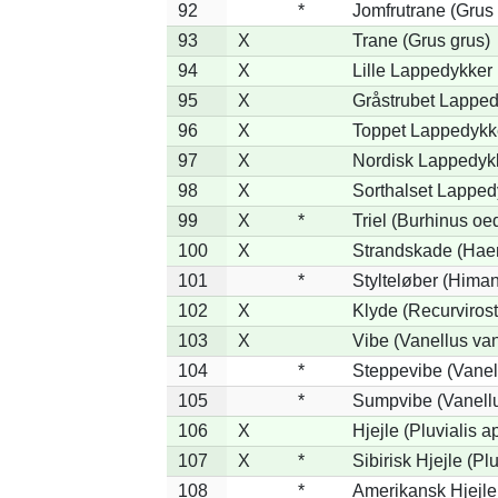
92
*
Jomfrutrane (Grus 
93
X
Trane (Grus grus)
94
X
Lille Lappedykker 
95
X
Gråstrubet Lapped
96
X
Toppet Lappedykke
97
X
Nordisk Lappedykk
98
X
Sorthalset Lappedy
99
X
*
Triel (Burhinus o
100
X
Strandskade (Hae
101
*
Stylteløber (Hima
102
X
Klyde (Recurvirost
103
X
Vibe (Vanellus van
104
*
Steppevibe (Vanel
105
*
Sumpvibe (Vanellu
106
X
Hjejle (Pluvialis ap
107
X
*
Sibirisk Hjejle (Plu
108
*
Amerikansk Hjejle 