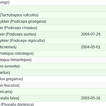
virgo)
(Tachybaptus ruficollis)
ykker (Podiceps grisegena)
r (Podiceps cristatus)
er (Podiceps auritus)
2004-07-29
kker (Podiceps nigricollis)
edicnemus)
2004-05-01
matopus ostralegus)
ntopus himantopus)
ra avosetta)
ellus)
lus gregarius)
s leucurus)
ricaria)
vialis fulva)
2003-05-16
(Pluvialis dominica)