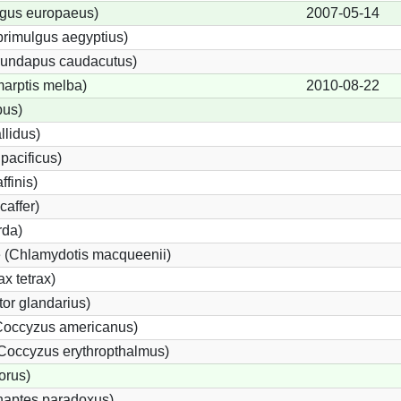
lgus europaeus)
2007-05-14
rimulgus aegyptius)
irundapus caudacutus)
marptis melba)
2010-08-22
pus)
llidus)
pacificus)
ffinis)
caffer)
rda)
e (Chlamydotis macqueenii)
x tetrax)
r glandarius)
occyzus americanus)
Coccyzus erythropthalmus)
orus)
haptes paradoxus)