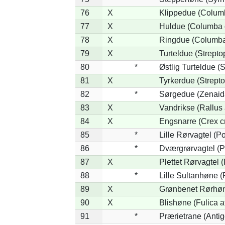
76
X
Klippedue (Columb
77
X
Huldue (Columba 
78
X
Ringdue (Columb
79
X
Turteldue (Streptop
80
*
Østlig Turteldue (S
81
X
Tyrkerdue (Strepto
82
*
Sørgedue (Zenaid
83
X
Vandrikse (Rallus 
84
X
Engsnarre (Crex c
85
*
Lille Rørvagtel (P
86
*
Dværgrørvagtel (P
87
X
Plettet Rørvagtel 
88
*
Lille Sultanhøne (
89
X
Grønbenet Rørhøne
90
X
Blishøne (Fulica a
91
*
Prærietrane (Anti