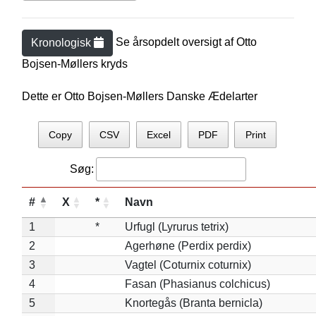
Se årsopdelt oversigt af
Otto
Kronologisk
Bojsen-Møller
s kryds
Dette er Otto Bojsen-Møllers Danske Ædelarter
Copy
CSV
Excel
PDF
Print
Søg:
#
X
*
Navn
1
*
Urfugl (Lyrurus tetrix)
2
Agerhøne (Perdix perdix)
3
Vagtel (Coturnix coturnix)
4
Fasan (Phasianus colchicus)
5
Knortegås (Branta bernicla)