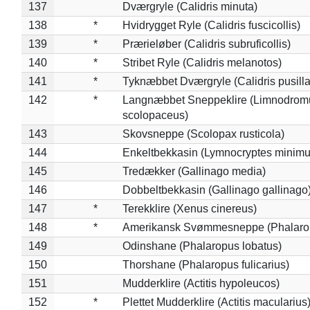
137
Dværgryle (Calidris minuta)
138
*
Hvidrygget Ryle (Calidris fuscicollis)
139
*
Prærieløber (Calidris subruficollis)
140
*
Stribet Ryle (Calidris melanotos)
141
*
Tyknæbbet Dværgryle (Calidris pusilla
142
*
Langnæbbet Sneppeklire (Limnodrom
scolopaceus)
143
Skovsneppe (Scolopax rusticola)
144
Enkeltbekkasin (Lymnocryptes minimu
145
Tredækker (Gallinago media)
146
Dobbeltbekkasin (Gallinago gallinago
147
*
Terekklire (Xenus cinereus)
148
*
Amerikansk Svømmesneppe (Phalaropu
149
Odinshane (Phalaropus lobatus)
150
Thorshane (Phalaropus fulicarius)
151
Mudderklire (Actitis hypoleucos)
152
*
Plettet Mudderklire (Actitis macularius