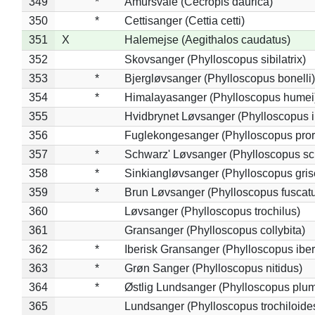
349
*
Amursvale (Cecropis daurica)
350
*
Cettisanger (Cettia cetti)
351
X
Halemejse (Aegithalos caudatus)
352
Skovsanger (Phylloscopus sibilatrix)
353
*
Bjergløvsanger (Phylloscopus bonelli)
354
*
Himalayasanger (Phylloscopus humei
355
Hvidbrynet Løvsanger (Phylloscopus i
356
Fuglekongesanger (Phylloscopus pror
357
*
Schwarz' Løvsanger (Phylloscopus sc
358
*
Sinkiangløvsanger (Phylloscopus gris
359
*
Brun Løvsanger (Phylloscopus fuscat
360
Løvsanger (Phylloscopus trochilus)
361
Gransanger (Phylloscopus collybita)
362
*
Iberisk Gransanger (Phylloscopus iber
363
*
Grøn Sanger (Phylloscopus nitidus)
364
*
Østlig Lundsanger (Phylloscopus plum
365
Lundsanger (Phylloscopus trochiloide