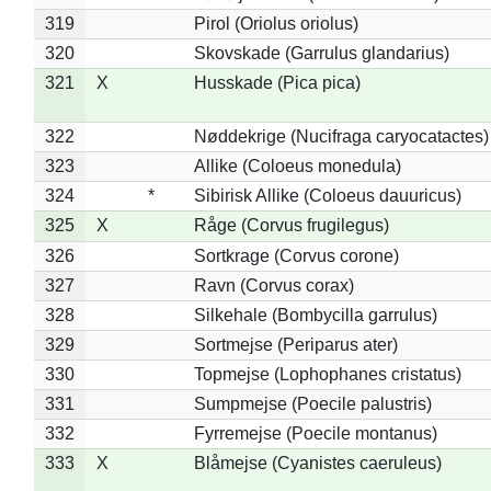
319
Pirol (Oriolus oriolus)
320
Skovskade (Garrulus glandarius)
321
X
Husskade (Pica pica)
322
Nøddekrige (Nucifraga caryocatactes)
323
Allike (Coloeus monedula)
324
*
Sibirisk Allike (Coloeus dauuricus)
325
X
Råge (Corvus frugilegus)
326
Sortkrage (Corvus corone)
327
Ravn (Corvus corax)
328
Silkehale (Bombycilla garrulus)
329
Sortmejse (Periparus ater)
330
Topmejse (Lophophanes cristatus)
331
Sumpmejse (Poecile palustris)
332
Fyrremejse (Poecile montanus)
333
X
Blåmejse (Cyanistes caeruleus)