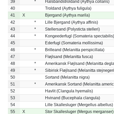
39
*
Halsbåndstroldand (Aythya collaris)
40
Troldand (Aythya fuligula)
41
X
Bjergand (Aythya marila)
42
*
Lille Bjergand (Aythya affinis)
43
*
Stellersand (Polysticta stelleri)
44
*
Kongeederfugl (Somateria spectabilis
45
Ederfugl (Somateria mollissima)
46
*
Brilleand (Melanitta perspicillata)
47
Fløjlsand (Melanitta fusca)
48
*
Amerikansk Fløjlsand (Melanitta degla
49
*
Sibirisk Fløjlsand (Melanitta stejnegeri
50
Sortand (Melanitta nigra)
51
*
Amerikansk Sortand (Melanitta ameri
52
Havlit (Clangula hyemalis)
53
Hvinand (Bucephala clangula)
54
Lille Skallesluger (Mergellus albellus)
55
X
Stor Skallesluger (Mergus merganser)