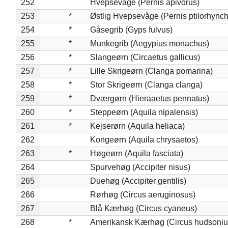
252
Hvepsevåge (Pernis apivorus)
253
*
Østlig Hvepsevåge (Pernis ptilorhync
254
*
Gåsegrib (Gyps fulvus)
255
*
Munkegrib (Aegypius monachus)
256
*
Slangeørn (Circaetus gallicus)
257
*
Lille Skrigeørn (Clanga pomarina)
258
*
Stor Skrigeørn (Clanga clanga)
259
*
Dværgørn (Hieraaetus pennatus)
260
*
Steppeørn (Aquila nipalensis)
261
*
Kejserørn (Aquila heliaca)
262
Kongeørn (Aquila chrysaetos)
263
*
Høgeørn (Aquila fasciata)
264
Spurvehøg (Accipiter nisus)
265
Duehøg (Accipiter gentilis)
266
Rørhøg (Circus aeruginosus)
267
Blå Kærhøg (Circus cyaneus)
268
*
Amerikansk Kærhøg (Circus hudsoniu