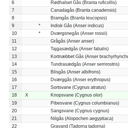
6
Rødhalset Gås (Branta ruficollis)
7
Canadagås (Branta canadensis)
8
Bramgås (Branta leucopsis)
9
*
Indisk Gås (Anser indicus)
10
*
Dværgsnegås (Anser rossii)
11
Grågås (Anser anser)
12
Tajgasædgås (Anser fabalis)
13
Kortnæbbet Gås (Anser brachyrhynch
14
Tundrasædgås (Anser serrirostris)
15
Blisgås (Anser albifrons)
16
Dværggås (Anser erythropus)
17
Sortsvane (Cygnus atratus)
18
X
Knopsvane (Cygnus olor)
19
Pibesvane (Cygnus columbianus)
20
Sangsvane (Cygnus cygnus)
21
Nilgås (Alopochen aegyptiaca)
22
Gravand (Tadorna tadorna)