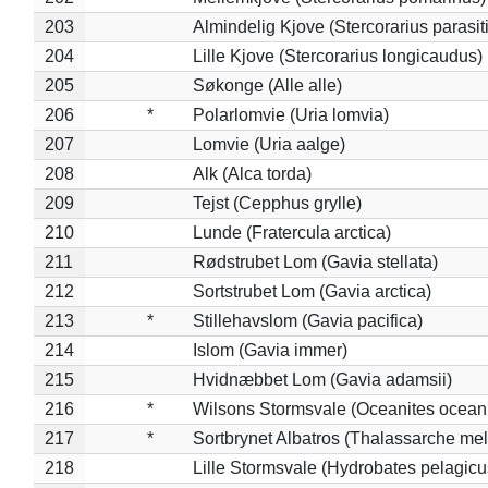
203
Almindelig Kjove (Stercorarius parasit
204
Lille Kjove (Stercorarius longicaudus)
205
Søkonge (Alle alle)
206
*
Polarlomvie (Uria lomvia)
207
Lomvie (Uria aalge)
208
Alk (Alca torda)
209
Tejst (Cepphus grylle)
210
Lunde (Fratercula arctica)
211
Rødstrubet Lom (Gavia stellata)
212
Sortstrubet Lom (Gavia arctica)
213
*
Stillehavslom (Gavia pacifica)
214
Islom (Gavia immer)
215
Hvidnæbbet Lom (Gavia adamsii)
216
*
Wilsons Stormsvale (Oceanites ocean
217
*
Sortbrynet Albatros (Thalassarche me
218
Lille Stormsvale (Hydrobates pelagicu