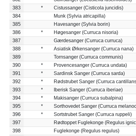
383
*
Cistussanger (Cisticola juncidis)
384
Munk (Sylvia atricapilla)
385
Havesanger (Sylvia borin)
386
*
Høgesanger (Curruca nisoria)
387
Gærdesanger (Curruca curruca)
388
*
Asiatisk Ørkensanger (Curruca nana)
389
Tornsanger (Curruca communis)
390
*
Provencesanger (Curruca undata)
391
*
Sardinsk Sanger (Curruca sarda)
392
*
Rødstrubet Sanger (Curruca cantillans
393
*
Iberisk Sanger (Curruca iberiae)
394
*
Makisanger (Curruca subalpina)
395
*
Sorthovedet Sanger (Curruca melano
396
*
Sortstrubet Sanger (Curruca ruppeli)
397
Rødtoppet Fuglekonge (Regulus ignica
398
Fuglekonge (Regulus regulus)