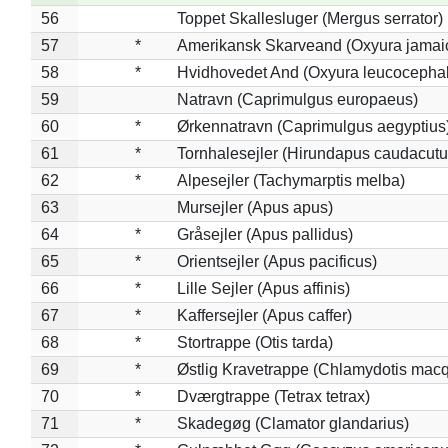
56
Toppet Skallesluger (Mergus serrator)
57
*
Amerikansk Skarveand (Oxyura jamai
58
*
Hvidhovedet And (Oxyura leucocepha
59
Natravn (Caprimulgus europaeus)
60
*
Ørkennatravn (Caprimulgus aegyptius
61
*
Tornhalesejler (Hirundapus caudacutu
62
*
Alpesejler (Tachymarptis melba)
63
Mursejler (Apus apus)
64
*
Gråsejler (Apus pallidus)
65
*
Orientsejler (Apus pacificus)
66
*
Lille Sejler (Apus affinis)
67
*
Kaffersejler (Apus caffer)
68
*
Stortrappe (Otis tarda)
69
*
Østlig Kravetrappe (Chlamydotis macq
70
*
Dværgtrappe (Tetrax tetrax)
71
*
Skadegøg (Clamator glandarius)