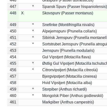
446
Gråspurv (Passer domesticus)
447
*
Spansk Spurv (Passer hispaniolensis)
448
X
Skovspurv (Passer montanus)
449
*
Snefinke (Montifringilla nivalis)
450
*
Alpejernspurv (Prunella collaris)
451
*
Sibirisk Jernspurv (Prunella montanell
452
*
Sortstrubet Jernspurv (Prunella atrogul
453
Jernspurv (Prunella modularis)
454
Gul Vipstjert (Motacilla flava)
455
*
Østlig Gul Vipstjert (Motacilla tschuts
456
*
Citronvipstjert (Motacilla citreola)
457
Bjergvipstjert (Motacilla cinerea)
458
Hvid Vipstjert (Motacilla alba)
459
*
Storpiber (Anthus richardi)
460
*
Mongolsk Piber (Anthus godlewskii)
461
Markpiber (Anthus campestris)