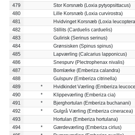
479
Stor Korsnæb (Loxia pytyopsittacus)
480
Lille Korsnæb (Loxia curvirostra)
481
Hvidvinget Korsnæb (Loxia leucoptera
482
Stillits (Carduelis carduelis)
483
Gulirisk (Serinus serinus)
484
Grønsisken (Spinus spinus)
485
Lapværling (Calcarius lapponicus)
486
Snespurv (Plectrophenax nivalis)
487
Bomlærke (Emberiza calandra)
488
Gulspurv (Emberiza citrinella)
489
*
Hvidkindet Værling (Emberiza leucoc
490
*
Klippeværling (Emberiza cia)
491
*
Bjerghortulan (Emberiza buchanani)
492
*
Gulgrå Værling (Emberiza cineracea)
493
Hortulan (Emberiza hortulana)
494
*
Gærdeværling (Emberiza cirlus)