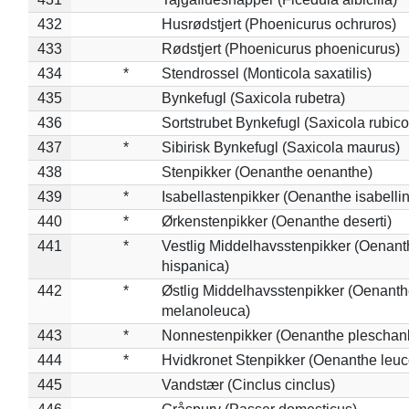
432
Husrødstjert (Phoenicurus ochruros)
433
Rødstjert (Phoenicurus phoenicurus)
434
*
Stendrossel (Monticola saxatilis)
435
Bynkefugl (Saxicola rubetra)
436
Sortstrubet Bynkefugl (Saxicola rubico
437
*
Sibirisk Bynkefugl (Saxicola maurus)
438
Stenpikker (Oenanthe oenanthe)
439
*
Isabellastenpikker (Oenanthe isabelli
440
*
Ørkenstenpikker (Oenanthe deserti)
441
*
Vestlig Middelhavsstenpikker (Oenant
hispanica)
442
*
Østlig Middelhavsstenpikker (Oenant
melanoleuca)
443
*
Nonnestenpikker (Oenanthe pleschan
444
*
Hvidkronet Stenpikker (Oenanthe leu
445
Vandstær (Cinclus cinclus)