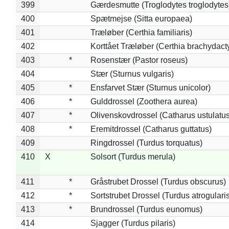
399
Gærdesmutte (Troglodytes troglodytes
400
Spætmejse (Sitta europaea)
401
Træløber (Certhia familiaris)
402
Korttået Træløber (Certhia brachydact
403
*
Rosenstær (Pastor roseus)
404
Stær (Sturnus vulgaris)
405
*
Ensfarvet Stær (Sturnus unicolor)
406
*
Gulddrossel (Zoothera aurea)
407
*
Olivenskovdrossel (Catharus ustulatus
408
*
Eremitdrossel (Catharus guttatus)
409
Ringdrossel (Turdus torquatus)
410
X
Solsort (Turdus merula)
411
*
Gråstrubet Drossel (Turdus obscurus)
412
*
Sortstrubet Drossel (Turdus atrogularis
413
*
Brundrossel (Turdus eunomus)
414
Sjagger (Turdus pilaris)