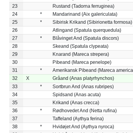
23
Rustand (Tadorna ferruginea)
24
*
Mandarinand (Aix galericulata)
25
*
Sibirisk Krikand (Sibirionetta formosa)
26
Atlingand (Spatula querquedula)
27
*
Blåvinget And (Spatula discors)
28
Skeand (Spatula clypeata)
29
Knarand (Mareca strepera)
30
Pibeand (Mareca penelope)
31
*
Amerikansk Pibeand (Mareca america
32
X
Gråand (Anas platyrhynchos)
33
*
Sortbrun And (Anas rubripes)
34
Spidsand (Anas acuta)
35
Krikand (Anas crecca)
36
*
Rødhovedet And (Netta rufina)
37
Taffeland (Aythya ferina)
38
*
Hvidøjet And (Aythya nyroca)