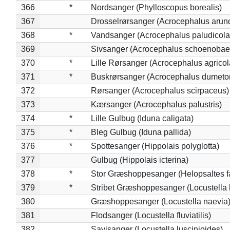
366
*
Nordsanger (Phylloscopus borealis)
367
Drosselrørsanger (Acrocephalus arun
368
*
Vandsanger (Acrocephalus paludicola
369
Sivsanger (Acrocephalus schoenobae
370
*
Lille Rørsanger (Acrocephalus agricol
371
*
Buskrørsanger (Acrocephalus dumeto
372
Rørsanger (Acrocephalus scirpaceus)
373
Kærsanger (Acrocephalus palustris)
374
*
Lille Gulbug (Iduna caligata)
375
*
Bleg Gulbug (Iduna pallida)
376
*
Spottesanger (Hippolais polyglotta)
377
Gulbug (Hippolais icterina)
378
*
Stor Græshoppesanger (Helopsaltes fa
379
*
Stribet Græshoppesanger (Locustella 
380
Græshoppesanger (Locustella naevia
381
Flodsanger (Locustella fluviatilis)
382
Savisanger (Locustella luscinioides)