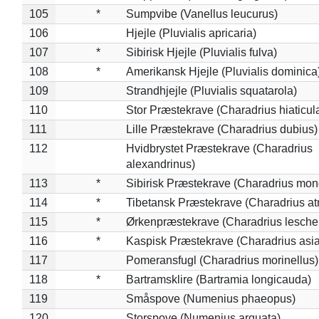
105
*
Sumpvibe (Vanellus leucurus)
106
Hjejle (Pluvialis apricaria)
107
*
Sibirisk Hjejle (Pluvialis fulva)
108
*
Amerikansk Hjejle (Pluvialis dominica
109
Strandhjejle (Pluvialis squatarola)
110
Stor Præstekrave (Charadrius hiaticul
111
Lille Præstekrave (Charadrius dubius)
112
Hvidbrystet Præstekrave (Charadrius
alexandrinus)
113
*
Sibirisk Præstekrave (Charadrius mon
114
*
Tibetansk Præstekrave (Charadrius atr
115
*
Ørkenpræstekrave (Charadrius leschen
116
*
Kaspisk Præstekrave (Charadrius asia
117
Pomeransfugl (Charadrius morinellus)
118
*
Bartramsklire (Bartramia longicauda)
119
Småspove (Numenius phaeopus)
120
Storspove (Numenius arquata)