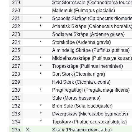
219
Stor Stormsvale (Oceanodroma leuco
220
Mallemuk (Fulmarus glacialis)
221
*
Scopolis Skråpe (Calonectris diomed
222
*
Atlantisk Skråpe (Calonectris borealis
223
Sodfarvet Skråpe (Ardenna grisea)
224
*
Storskråpe (Ardenna gravis)
225
Almindelig Skråpe (Puffinus puffinus)
226
*
Middelhavsskråpe (Puffinus yelkouan)
227
*
Tropeskråpe (Puffinus lherminieri)
228
*
Sort Stork (Ciconia nigra)
229
Hvid Stork (Ciconia ciconia)
230
*
Pragtfregatfugl (Fregata magnificens)
231
Sule (Morus bassanus)
232
*
Brun Sule (Sula leucogaster)
233
*
Dværgskarv (Microcarbo pygmaeus)
234
*
Topskarv (Phalacrocorax aristotelis)
235
X
Skarv (Phalacrocorax carbo)