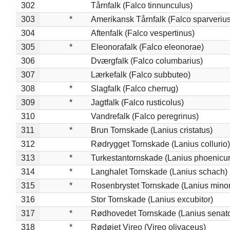
302
Tårnfalk (Falco tinnunculus)
303
*
Amerikansk Tårnfalk (Falco sparverius
304
Aftenfalk (Falco vespertinus)
305
*
Eleonorafalk (Falco eleonorae)
306
Dværgfalk (Falco columbarius)
307
Lærkefalk (Falco subbuteo)
308
*
Slagfalk (Falco cherrug)
309
*
Jagtfalk (Falco rusticolus)
310
Vandrefalk (Falco peregrinus)
311
*
Brun Tornskade (Lanius cristatus)
312
Rødrygget Tornskade (Lanius collurio)
313
*
Turkestantornskade (Lanius phoenicur
314
*
Langhalet Tornskade (Lanius schach)
315
*
Rosenbrystet Tornskade (Lanius minor
316
Stor Tornskade (Lanius excubitor)
317
*
Rødhovedet Tornskade (Lanius senato
318
*
Rødøjet Vireo (Vireo olivaceus)