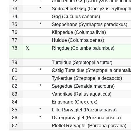
72
*
Gulnæbbet Gøg (Coccyzus americanu
73
*
Sortnæbbet Gøg (Coccyzus erythropt
74
Gøg (Cuculus canorus)
75
*
Steppehøne (Syrrhaptes paradoxus)
76
Klippedue (Columba livia)
77
Huldue (Columba oenas)
78
X
Ringdue (Columba palumbus)
79
Turteldue (Streptopelia turtur)
80
*
Østlig Turteldue (Streptopelia orientali
81
Tyrkerdue (Streptopelia decaocto)
82
*
Sørgedue (Zenaida macroura)
83
Vandrikse (Rallus aquaticus)
84
Engsnarre (Crex crex)
85
*
Lille Rørvagtel (Porzana parva)
86
*
Dværgrørvagtel (Porzana pusilla)
87
Plettet Rørvagtel (Porzana porzana)