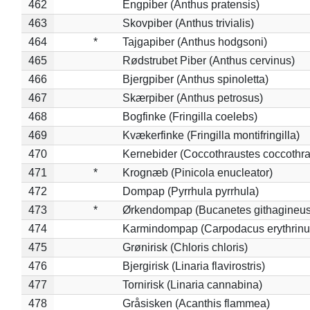
462
Engpiber (Anthus pratensis)
463
Skovpiber (Anthus trivialis)
464
*
Tajgapiber (Anthus hodgsoni)
465
Rødstrubet Piber (Anthus cervinus)
466
Bjergpiber (Anthus spinoletta)
467
Skærpiber (Anthus petrosus)
468
Bogfinke (Fringilla coelebs)
469
Kvækerfinke (Fringilla montifringilla)
470
Kernebider (Coccothraustes coccothra
471
*
Krognæb (Pinicola enucleator)
472
Dompap (Pyrrhula pyrrhula)
473
*
Ørkendompap (Bucanetes githagineus
474
Karmindompap (Carpodacus erythrinu
475
Grønirisk (Chloris chloris)
476
Bjergirisk (Linaria flavirostris)
477
Tornirisk (Linaria cannabina)
478
Gråsisken (Acanthis flammea)