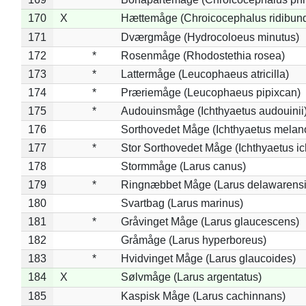
170
X
Hættemåge (Chroicocephalus ridibun
171
Dværgmåge (Hydrocoloeus minutus)
172
*
Rosenmåge (Rhodostethia rosea)
173
*
Lattermåge (Leucophaeus atricilla)
174
*
Præriemåge (Leucophaeus pipixcan)
175
*
Audouinsmåge (Ichthyaetus audouinii
176
Sorthovedet Måge (Ichthyaetus melan
177
*
Stor Sorthovedet Måge (Ichthyaetus ic
178
Stormmåge (Larus canus)
179
*
Ringnæbbet Måge (Larus delawarensi
180
Svartbag (Larus marinus)
181
*
Gråvinget Måge (Larus glaucescens)
182
Gråmåge (Larus hyperboreus)
183
*
Hvidvinget Måge (Larus glaucoides)
184
X
Sølvmåge (Larus argentatus)
185
Kaspisk Måge (Larus cachinnans)