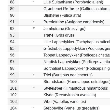
88
*
Lille Sultanhøne (Porphyrio alleni)
89
Grønbenet Rørhøne (Gallinula chloro
90
Blishøne (Fulica atra)
91
*
Prærietrane (Antigone canadensis)
92
*
Jomfrutrane (Grus virgo)
93
Trane (Grus grus)
94
Lille Lappedykker (Tachybaptus ruficol
95
Gråstrubet Lappedykker (Podiceps gr
96
Toppet Lappedykker (Podiceps cristat
97
Nordisk Lappedykker (Podiceps auritu
98
Sorthalset Lappedykker (Podiceps nigri
99
*
Triel (Burhinus oedicnemus)
100
Strandskade (Haematopus ostralegus
101
*
Stylteløber (Himantopus himantopus)
102
Klyde (Recurvirostra avosetta)
103
Vibe (Vanellus vanellus)
104
*
Steppevibe (Vanellus gregarius)