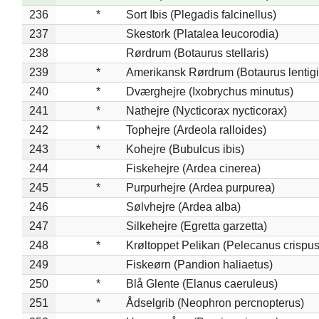
236
*
Sort Ibis (Plegadis falcinellus)
237
Skestork (Platalea leucorodia)
238
Rørdrum (Botaurus stellaris)
239
*
Amerikansk Rørdrum (Botaurus lentig
240
*
Dværghejre (Ixobrychus minutus)
241
*
Nathejre (Nycticorax nycticorax)
242
*
Tophejre (Ardeola ralloides)
243
*
Kohejre (Bubulcus ibis)
244
Fiskehejre (Ardea cinerea)
245
*
Purpurhejre (Ardea purpurea)
246
Sølvhejre (Ardea alba)
247
Silkehejre (Egretta garzetta)
248
*
Krøltoppet Pelikan (Pelecanus crispus
249
Fiskeørn (Pandion haliaetus)
250
*
Blå Glente (Elanus caeruleus)
251
*
Ådselgrib (Neophron percnopterus)