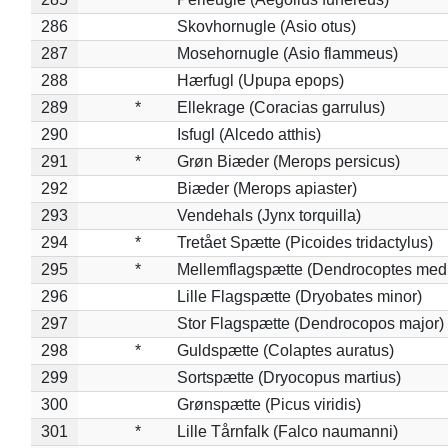
286
Skovhornugle (Asio otus)
287
Mosehornugle (Asio flammeus)
288
Hærfugl (Upupa epops)
289
*
Ellekrage (Coracias garrulus)
290
Isfugl (Alcedo atthis)
291
*
Grøn Biæder (Merops persicus)
292
Biæder (Merops apiaster)
293
Vendehals (Jynx torquilla)
294
*
Tretået Spætte (Picoides tridactylus)
295
*
Mellemflagspætte (Dendrocoptes med
296
Lille Flagspætte (Dryobates minor)
297
Stor Flagspætte (Dendrocopos major)
298
*
Guldspætte (Colaptes auratus)
299
Sortspætte (Dryocopus martius)
300
Grønspætte (Picus viridis)
301
*
Lille Tårnfalk (Falco naumanni)