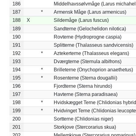
186
Middelhavssølvmåge (Larus michahell
187
*
Armensk Måge (Larus armenicus)
188
X
Sildemåge (Larus fuscus)
189
Sandterne (Gelochelidon nilotica)
190
Rovterne (Hydroprogne caspia)
191
Splitterne (Thalasseus sandvicensis)
192
*
Aztekerterne (Thalasseus elegans)
193
Dværgterne (Sternula albifrons)
194
*
Brilleterne (Onychoprion anaethetus)
195
*
Rosenterne (Sterna dougallii)
196
Fjordterne (Sterna hirundo)
197
Havterne (Sterna paradisaea)
198
*
Hvidskægget Terne (Chlidonias hybrid
199
*
Hvidvinget Terne (Chlidonias leucopte
200
Sortterne (Chlidonias niger)
201
Storkjove (Stercorarius skua)
202
Mellemkjove (Stercorarius pomarinus)