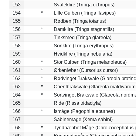
153
Svaleklire (Tringa ochropus)
154
*
Lille Gulben (Tringa flavipes)
155
Rødben (Tringa totanus)
156
*
Damklire (Tringa stagnatilis)
157
Tinksmed (Tringa glareola)
158
Sortklire (Tringa erythropus)
159
Hvidklire (Tringa nebularia)
160
*
Stor Gulben (Tringa melanoleuca)
161
*
Ørkenløber (Cursorius cursor)
162
*
Rødvinget Braksvale (Glareola pratinc
163
*
Orientbraksvale (Glareola maldivarum
164
*
Sortvinget Braksvale (Glareola nordm
165
Ride (Rissa tridactyla)
166
*
Ismåge (Pagophila eburnea)
167
Sabinemåge (Xema sabini)
168
*
Tyndnæbbet Måge (Chroicocephalus 
169
*
Bonapartemåge (Chroicocephalus phil