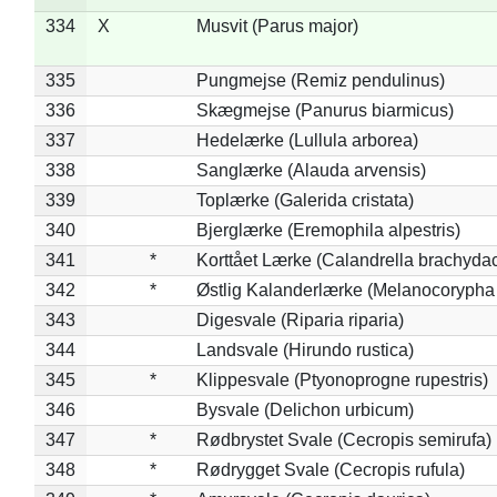
334
X
Musvit (Parus major)
335
Pungmejse (Remiz pendulinus)
336
Skægmejse (Panurus biarmicus)
337
Hedelærke (Lullula arborea)
338
Sanglærke (Alauda arvensis)
339
Toplærke (Galerida cristata)
340
Bjerglærke (Eremophila alpestris)
341
*
Korttået Lærke (Calandrella brachydac
342
*
Østlig Kalanderlærke (Melanocorypha
343
Digesvale (Riparia riparia)
344
Landsvale (Hirundo rustica)
345
*
Klippesvale (Ptyonoprogne rupestris)
346
Bysvale (Delichon urbicum)
347
*
Rødbrystet Svale (Cecropis semirufa)
348
*
Rødrygget Svale (Cecropis rufula)