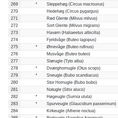
269
*
Steppehøg (Circus macrourus)
270
Hedehøg (Circus pygargus)
271
Rød Glente (Milvus milvus)
272
Sort Glente (Milvus migrans)
273
Havørn (Haliaeetus albicilla)
274
Fjeldvåge (Buteo lagopus)
275
*
Ørnevåge (Buteo rufinus)
276
Musvåge (Buteo buteo)
277
Slørugle (Tyto alba)
278
*
Dværghornugle (Otus scops)
279
*
Sneugle (Bubo scandiacus)
280
Stor Hornugle (Bubo bubo)
281
Natugle (Strix aluco)
282
*
Høgeugle (Surnia ulula)
283
*
Spurveugle (Glaucidium passerinum)
284
Kirkeugle (Athene noctua)
285
*
Perleugle (Aegolius funereus)