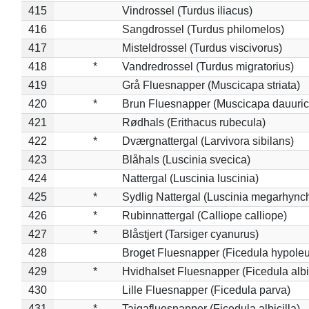
415
Vindrossel (Turdus iliacus)
416
Sangdrossel (Turdus philomelos)
417
Misteldrossel (Turdus viscivorus)
418
*
Vandredrossel (Turdus migratorius)
419
Grå Fluesnapper (Muscicapa striata)
420
*
Brun Fluesnapper (Muscicapa dauuric
421
Rødhals (Erithacus rubecula)
422
*
Dværgnattergal (Larvivora sibilans)
423
Blåhals (Luscinia svecica)
424
Nattergal (Luscinia luscinia)
425
*
Sydlig Nattergal (Luscinia megarhync
426
*
Rubinnattergal (Calliope calliope)
427
*
Blåstjert (Tarsiger cyanurus)
428
Broget Fluesnapper (Ficedula hypole
429
*
Hvidhalset Fluesnapper (Ficedula albic
430
Lille Fluesnapper (Ficedula parva)
431
*
Tajgafluesnapper (Ficedula albicilla)