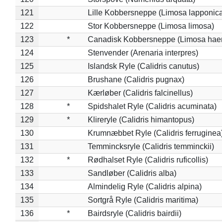
121
Lille Kobbersneppe (Limosa lapponic
122
Stor Kobbersneppe (Limosa limosa)
123
*
Canadisk Kobbersneppe (Limosa hae
124
Stenvender (Arenaria interpres)
125
Islandsk Ryle (Calidris canutus)
126
Brushane (Calidris pugnax)
127
Kærløber (Calidris falcinellus)
128
*
Spidshalet Ryle (Calidris acuminata)
129
*
Klireryle (Calidris himantopus)
130
Krumnæbbet Ryle (Calidris ferruginea
131
Temmincksryle (Calidris temminckii)
132
*
Rødhalset Ryle (Calidris ruficollis)
133
Sandløber (Calidris alba)
134
Almindelig Ryle (Calidris alpina)
135
Sortgrå Ryle (Calidris maritima)
136
*
Bairdsryle (Calidris bairdii)