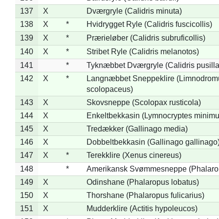
137
X
Dværgryle (Calidris minuta)
138
X
*
Hvidrygget Ryle (Calidris fuscicollis)
139
X
*
Prærieløber (Calidris subruficollis)
140
X
*
Stribet Ryle (Calidris melanotos)
141
*
Tyknæbbet Dværgryle (Calidris pusilla
142
X
*
Langnæbbet Sneppeklire (Limnodrom
scolopaceus)
143
X
Skovsneppe (Scolopax rusticola)
144
X
Enkeltbekkasin (Lymnocryptes minimu
145
X
Tredækker (Gallinago media)
146
X
Dobbeltbekkasin (Gallinago gallinago
147
X
*
Terekklire (Xenus cinereus)
148
*
Amerikansk Svømmesneppe (Phalaropu
149
X
Odinshane (Phalaropus lobatus)
150
X
Thorshane (Phalaropus fulicarius)
151
X
Mudderklire (Actitis hypoleucos)