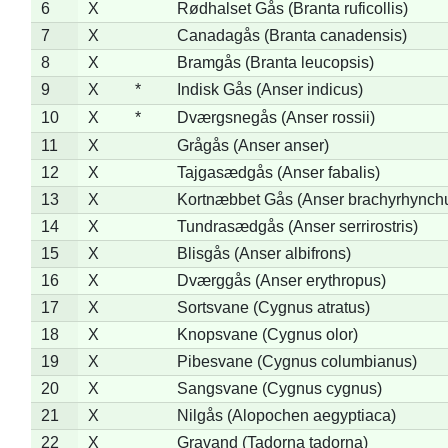
6
X
Rødhalset Gås (Branta ruficollis)
7
X
Canadagås (Branta canadensis)
8
X
Bramgås (Branta leucopsis)
9
X
*
Indisk Gås (Anser indicus)
10
X
*
Dværgsnegås (Anser rossii)
11
X
Grågås (Anser anser)
12
X
Tajgasædgås (Anser fabalis)
13
X
Kortnæbbet Gås (Anser brachyrhynch
14
X
Tundrasædgås (Anser serrirostris)
15
X
Blisgås (Anser albifrons)
16
X
Dværggås (Anser erythropus)
17
X
Sortsvane (Cygnus atratus)
18
X
Knopsvane (Cygnus olor)
19
X
Pibesvane (Cygnus columbianus)
20
X
Sangsvane (Cygnus cygnus)
21
X
Nilgås (Alopochen aegyptiaca)
22
X
Gravand (Tadorna tadorna)