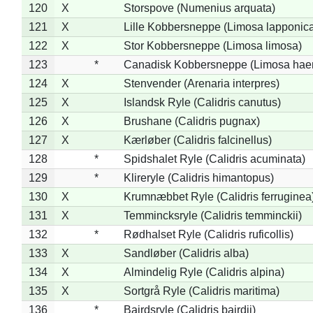
120
X
Storspove (Numenius arquata)
121
X
Lille Kobbersneppe (Limosa lapponic
122
X
Stor Kobbersneppe (Limosa limosa)
123
*
Canadisk Kobbersneppe (Limosa hae
124
X
Stenvender (Arenaria interpres)
125
X
Islandsk Ryle (Calidris canutus)
126
X
Brushane (Calidris pugnax)
127
X
Kærløber (Calidris falcinellus)
128
*
Spidshalet Ryle (Calidris acuminata)
129
*
Klireryle (Calidris himantopus)
130
X
Krumnæbbet Ryle (Calidris ferruginea
131
X
Temmincksryle (Calidris temminckii)
132
*
Rødhalset Ryle (Calidris ruficollis)
133
X
Sandløber (Calidris alba)
134
X
Almindelig Ryle (Calidris alpina)
135
X
Sortgrå Ryle (Calidris maritima)
136
*
Bairdsryle (Calidris bairdii)