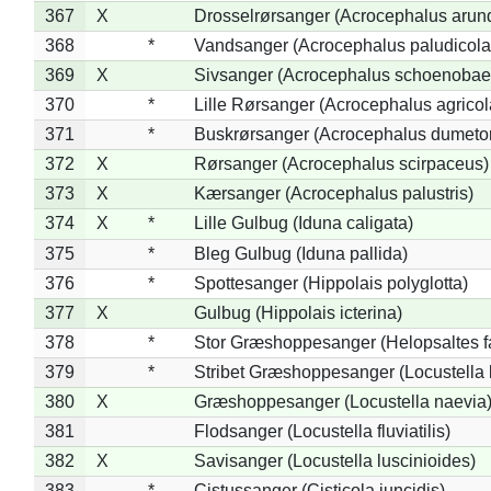
367
X
Drosselrørsanger (Acrocephalus arun
368
*
Vandsanger (Acrocephalus paludicola
369
X
Sivsanger (Acrocephalus schoenobae
370
*
Lille Rørsanger (Acrocephalus agricol
371
*
Buskrørsanger (Acrocephalus dumeto
372
X
Rørsanger (Acrocephalus scirpaceus)
373
X
Kærsanger (Acrocephalus palustris)
374
X
*
Lille Gulbug (Iduna caligata)
375
*
Bleg Gulbug (Iduna pallida)
376
*
Spottesanger (Hippolais polyglotta)
377
X
Gulbug (Hippolais icterina)
378
*
Stor Græshoppesanger (Helopsaltes fa
379
*
Stribet Græshoppesanger (Locustella 
380
X
Græshoppesanger (Locustella naevia
381
Flodsanger (Locustella fluviatilis)
382
X
Savisanger (Locustella luscinioides)
383
*
Cistussanger (Cisticola juncidis)