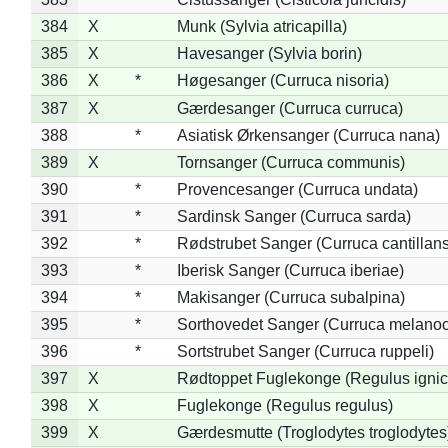
384
X
Munk (Sylvia atricapilla)
385
X
Havesanger (Sylvia borin)
386
X
*
Høgesanger (Curruca nisoria)
387
X
Gærdesanger (Curruca curruca)
388
*
Asiatisk Ørkensanger (Curruca nana)
389
X
Tornsanger (Curruca communis)
390
*
Provencesanger (Curruca undata)
391
*
Sardinsk Sanger (Curruca sarda)
392
*
Rødstrubet Sanger (Curruca cantillans
393
*
Iberisk Sanger (Curruca iberiae)
394
*
Makisanger (Curruca subalpina)
395
*
Sorthovedet Sanger (Curruca melano
396
*
Sortstrubet Sanger (Curruca ruppeli)
397
X
Rødtoppet Fuglekonge (Regulus ignica
398
X
Fuglekonge (Regulus regulus)
399
X
Gærdesmutte (Troglodytes troglodytes