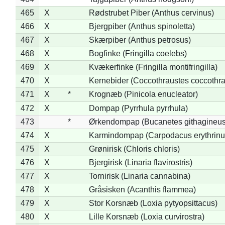
465
X
Rødstrubet Piber (Anthus cervinus)
466
X
Bjergpiber (Anthus spinoletta)
467
X
Skærpiber (Anthus petrosus)
468
X
Bogfinke (Fringilla coelebs)
469
X
Kvækerfinke (Fringilla montifringilla)
470
X
Kernebider (Coccothraustes coccothra
471
X
*
Krognæb (Pinicola enucleator)
472
X
Dompap (Pyrrhula pyrrhula)
473
*
Ørkendompap (Bucanetes githagineus
474
X
Karmindompap (Carpodacus erythrinu
475
X
Grønirisk (Chloris chloris)
476
X
Bjergirisk (Linaria flavirostris)
477
X
Tornirisk (Linaria cannabina)
478
X
Gråsisken (Acanthis flammea)
479
X
Stor Korsnæb (Loxia pytyopsittacus)
480
X
Lille Korsnæb (Loxia curvirostra)