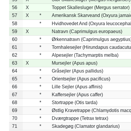
56
X
Toppet Skallesluger (Mergus serrator)
57
X
*
Amerikansk Skarveand (Oxyura jamai
58
*
Hvidhovedet And (Oxyura leucocepha
59
X
Natravn (Caprimulgus europaeus)
60
*
Ørkennatravn (Caprimulgus aegyptius
61
*
Tornhalesejler (Hirundapus caudacutu
62
*
Alpesejler (Tachymarptis melba)
63
X
Mursejler (Apus apus)
64
*
Gråsejler (Apus pallidus)
65
*
Orientsejler (Apus pacificus)
66
*
Lille Sejler (Apus affinis)
67
*
Kaffersejler (Apus caffer)
68
*
Stortrappe (Otis tarda)
69
*
Østlig Kravetrappe (Chlamydotis macq
70
*
Dværgtrappe (Tetrax tetrax)
71
*
Skadegøg (Clamator glandarius)