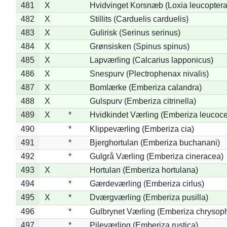
481
X
Hvidvinget Korsnæb (Loxia leucoptera
482
X
Stillits (Carduelis carduelis)
483
X
Gulirisk (Serinus serinus)
484
X
Grønsisken (Spinus spinus)
485
X
Lapværling (Calcarius lapponicus)
486
X
Snespurv (Plectrophenax nivalis)
487
X
Bomlærke (Emberiza calandra)
488
X
Gulspurv (Emberiza citrinella)
489
X
*
Hvidkindet Værling (Emberiza leucoc
490
*
Klippeværling (Emberiza cia)
491
*
Bjerghortulan (Emberiza buchanani)
492
*
Gulgrå Værling (Emberiza cineracea)
493
X
Hortulan (Emberiza hortulana)
494
*
Gærdeværling (Emberiza cirlus)
495
X
*
Dværgværling (Emberiza pusilla)
496
*
Gulbrynet Værling (Emberiza chrysoph
497
*
Pileværling (Emberiza rustica)