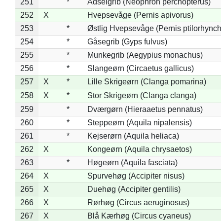
251
*
Ådselgrib (Neophron percnopterus)
252
X
Hvepsevåge (Pernis apivorus)
253
*
Østlig Hvepsevåge (Pernis ptilorhync
254
*
Gåsegrib (Gyps fulvus)
255
*
Munkegrib (Aegypius monachus)
256
*
Slangeørn (Circaetus gallicus)
257
X
*
Lille Skrigeørn (Clanga pomarina)
258
X
*
Stor Skrigeørn (Clanga clanga)
259
*
Dværgørn (Hieraaetus pennatus)
260
*
Steppeørn (Aquila nipalensis)
261
*
Kejserørn (Aquila heliaca)
262
X
Kongeørn (Aquila chrysaetos)
263
*
Høgeørn (Aquila fasciata)
264
X
Spurvehøg (Accipiter nisus)
265
X
Duehøg (Accipiter gentilis)
266
X
Rørhøg (Circus aeruginosus)
267
X
Blå Kærhøg (Circus cyaneus)