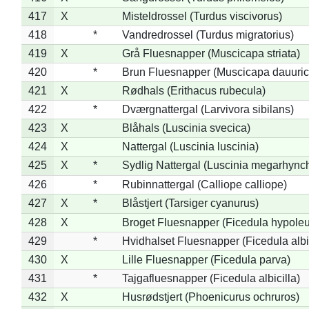
417
X
Misteldrossel (Turdus viscivorus)
418
*
Vandredrossel (Turdus migratorius)
419
X
Grå Fluesnapper (Muscicapa striata)
420
*
Brun Fluesnapper (Muscicapa dauuric
421
X
Rødhals (Erithacus rubecula)
422
*
Dværgnattergal (Larvivora sibilans)
423
X
Blåhals (Luscinia svecica)
424
X
Nattergal (Luscinia luscinia)
425
X
*
Sydlig Nattergal (Luscinia megarhync
426
*
Rubinnattergal (Calliope calliope)
427
X
*
Blåstjert (Tarsiger cyanurus)
428
X
Broget Fluesnapper (Ficedula hypole
429
*
Hvidhalset Fluesnapper (Ficedula albic
430
X
Lille Fluesnapper (Ficedula parva)
431
*
Tajgafluesnapper (Ficedula albicilla)
432
X
Husrødstjert (Phoenicurus ochruros)