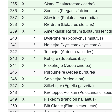
235
X
Skarv (Phalacrocorax carbo)
236
X
*
Sort Ibis (Plegadis falcinellus)
237
X
Skestork (Platalea leucorodia)
238
X
Rørdrum (Botaurus stellaris)
239
X
*
Amerikansk Rørdrum (Botaurus lentig
240
*
Dværghejre (Ixobrychus minutus)
241
*
Nathejre (Nycticorax nycticorax)
242
*
Tophejre (Ardeola ralloides)
243
X
*
Kohejre (Bubulcus ibis)
244
X
Fiskehejre (Ardea cinerea)
245
*
Purpurhejre (Ardea purpurea)
246
X
Sølvhejre (Ardea alba)
247
X
Silkehejre (Egretta garzetta)
248
*
Krøltoppet Pelikan (Pelecanus crispus
249
X
Fiskeørn (Pandion haliaetus)
250
*
Blå Glente (Elanus caeruleus)