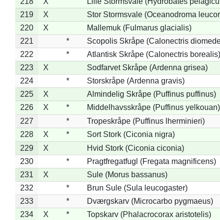
218
X
Lille Stormsvale (Hydrobates pelagicu
219
X
Stor Stormsvale (Oceanodroma leuco
220
X
Mallemuk (Fulmarus glacialis)
221
*
Scopolis Skråpe (Calonectris diomed
222
*
Atlantisk Skråpe (Calonectris borealis
223
X
Sodfarvet Skråpe (Ardenna grisea)
224
*
Storskråpe (Ardenna gravis)
225
X
Almindelig Skråpe (Puffinus puffinus)
226
X
*
Middelhavsskråpe (Puffinus yelkouan)
227
*
Tropeskråpe (Puffinus lherminieri)
228
X
*
Sort Stork (Ciconia nigra)
229
X
Hvid Stork (Ciconia ciconia)
230
*
Pragtfregatfugl (Fregata magnificens)
231
X
Sule (Morus bassanus)
232
*
Brun Sule (Sula leucogaster)
233
*
Dværgskarv (Microcarbo pygmaeus)
234
X
*
Topskarv (Phalacrocorax aristotelis)