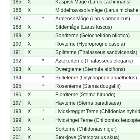
185
X
Kaspisk Måge (Larus cachinnans)
186
X
Middelhavssølvmåge (Larus michahell
187
*
Armensk Måge (Larus armenicus)
188
X
Sildemåge (Larus fuscus)
189
X
Sandterne (Gelochelidon nilotica)
190
X
Rovterne (Hydroprogne caspia)
191
X
Splitterne (Thalasseus sandvicensis)
192
*
Aztekerterne (Thalasseus elegans)
193
X
Dværgterne (Sternula albifrons)
194
*
Brilleterne (Onychoprion anaethetus)
195
*
Rosenterne (Sterna dougallii)
196
X
Fjordterne (Sterna hirundo)
197
X
Havterne (Sterna paradisaea)
198
X
*
Hvidskægget Terne (Chlidonias hybrid
199
X
*
Hvidvinget Terne (Chlidonias leucopte
200
X
Sortterne (Chlidonias niger)
201
X
Storkjove (Stercorarius skua)