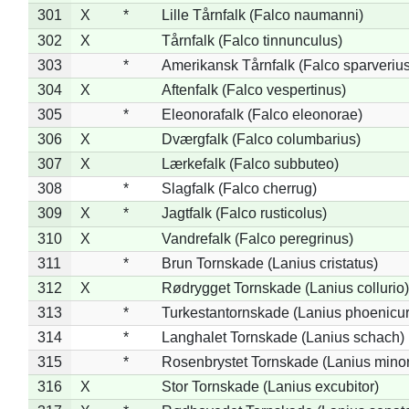
301
X
*
Lille Tårnfalk (Falco naumanni)
302
X
Tårnfalk (Falco tinnunculus)
303
*
Amerikansk Tårnfalk (Falco sparverius
304
X
Aftenfalk (Falco vespertinus)
305
*
Eleonorafalk (Falco eleonorae)
306
X
Dværgfalk (Falco columbarius)
307
X
Lærkefalk (Falco subbuteo)
308
*
Slagfalk (Falco cherrug)
309
X
*
Jagtfalk (Falco rusticolus)
310
X
Vandrefalk (Falco peregrinus)
311
*
Brun Tornskade (Lanius cristatus)
312
X
Rødrygget Tornskade (Lanius collurio)
313
*
Turkestantornskade (Lanius phoenicur
314
*
Langhalet Tornskade (Lanius schach)
315
*
Rosenbrystet Tornskade (Lanius minor
316
X
Stor Tornskade (Lanius excubitor)