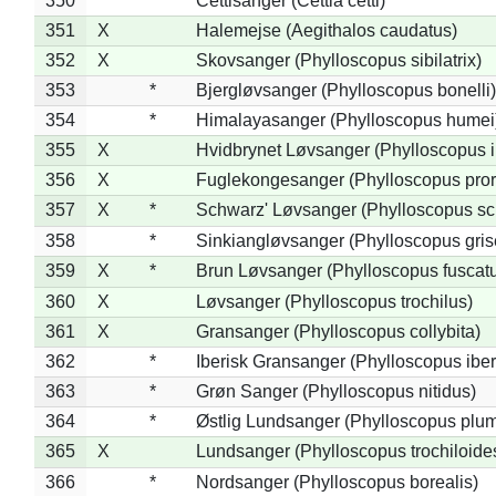
350
*
Cettisanger (Cettia cetti)
351
X
Halemejse (Aegithalos caudatus)
352
X
Skovsanger (Phylloscopus sibilatrix)
353
*
Bjergløvsanger (Phylloscopus bonelli)
354
*
Himalayasanger (Phylloscopus humei
355
X
Hvidbrynet Løvsanger (Phylloscopus i
356
X
Fuglekongesanger (Phylloscopus pror
357
X
*
Schwarz' Løvsanger (Phylloscopus sc
358
*
Sinkiangløvsanger (Phylloscopus gris
359
X
*
Brun Løvsanger (Phylloscopus fuscat
360
X
Løvsanger (Phylloscopus trochilus)
361
X
Gransanger (Phylloscopus collybita)
362
*
Iberisk Gransanger (Phylloscopus iber
363
*
Grøn Sanger (Phylloscopus nitidus)
364
*
Østlig Lundsanger (Phylloscopus plum
365
X
Lundsanger (Phylloscopus trochiloide
366
*
Nordsanger (Phylloscopus borealis)