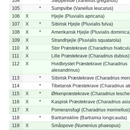
104
*
Steppevibe (Vanellus gregarius)
105
*
Sumpvibe (Vanellus leucurus)
106
X
Hjejle (Pluvialis apricaria)
107
X
*
Sibirisk Hjejle (Pluvialis fulva)
108
X
*
Amerikansk Hjejle (Pluvialis dominica
109
X
Strandhjejle (Pluvialis squatarola)
110
X
Stor Præstekrave (Charadrius hiaticul
111
X
Lille Præstekrave (Charadrius dubius)
112
X
Hvidbrystet Præstekrave (Charadrius
alexandrinus)
113
*
Sibirisk Præstekrave (Charadrius mon
114
*
Tibetansk Præstekrave (Charadrius atr
115
X
*
Ørkenpræstekrave (Charadrius leschen
116
X
*
Kaspisk Præstekrave (Charadrius asia
117
X
Pomeransfugl (Charadrius morinellus)
118
*
Bartramsklire (Bartramia longicauda)
119
X
Småspove (Numenius phaeopus)