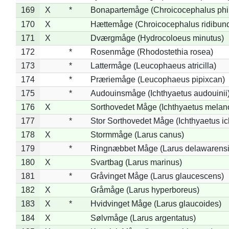
169
X
*
Bonapartemåge (Chroicocephalus phil
170
X
Hættemåge (Chroicocephalus ridibun
171
X
Dværgmåge (Hydrocoloeus minutus)
172
*
Rosenmåge (Rhodostethia rosea)
173
*
Lattermåge (Leucophaeus atricilla)
174
*
Præriemåge (Leucophaeus pipixcan)
175
*
Audouinsmåge (Ichthyaetus audouinii
176
X
Sorthovedet Måge (Ichthyaetus melan
177
*
Stor Sorthovedet Måge (Ichthyaetus ic
178
X
Stormmåge (Larus canus)
179
*
Ringnæbbet Måge (Larus delawarensi
180
X
Svartbag (Larus marinus)
181
*
Gråvinget Måge (Larus glaucescens)
182
X
Gråmåge (Larus hyperboreus)
183
X
*
Hvidvinget Måge (Larus glaucoides)
184
X
Sølvmåge (Larus argentatus)