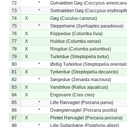
72
*
Gulnæbbet Gøg (Coccyzus americanu
73
*
Sortnæbbet Gøg (Coccyzus erythropt
74
X
Gøg (Cuculus canorus)
75
*
Steppehøne (Syrrhaptes paradoxus)
76
X
Klippedue (Columba livia)
77
X
Huldue (Columba oenas)
78
X
Ringdue (Columba palumbus)
79
X
Turteldue (Streptopelia turtur)
80
*
Østlig Turteldue (Streptopelia orientali
81
X
Tyrkerdue (Streptopelia decaocto)
82
*
Sørgedue (Zenaida macroura)
83
X
Vandrikse (Rallus aquaticus)
84
X
Engsnarre (Crex crex)
85
*
Lille Rørvagtel (Porzana parva)
86
*
Dværgrørvagtel (Porzana pusilla)
87
X
Plettet Rørvagtel (Porzana porzana)
88
*
Lille Sultanhøne (Porphyrio alleni)