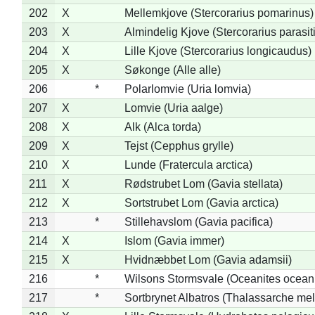
202
X
Mellemkjove (Stercorarius pomarinus)
203
X
Almindelig Kjove (Stercorarius parasit
204
X
Lille Kjove (Stercorarius longicaudus)
205
X
Søkonge (Alle alle)
206
*
Polarlomvie (Uria lomvia)
207
X
Lomvie (Uria aalge)
208
X
Alk (Alca torda)
209
X
Tejst (Cepphus grylle)
210
X
Lunde (Fratercula arctica)
211
X
Rødstrubet Lom (Gavia stellata)
212
X
Sortstrubet Lom (Gavia arctica)
213
*
Stillehavslom (Gavia pacifica)
214
X
Islom (Gavia immer)
215
X
Hvidnæbbet Lom (Gavia adamsii)
216
*
Wilsons Stormsvale (Oceanites ocean
217
*
Sortbrynet Albatros (Thalassarche me