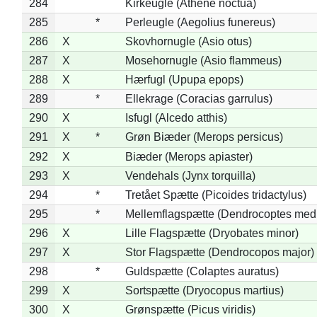
284
Kirkeugle (Athene noctua)
285
*
Perleugle (Aegolius funereus)
286
X
Skovhornugle (Asio otus)
287
X
Mosehornugle (Asio flammeus)
288
X
Hærfugl (Upupa epops)
289
*
Ellekrage (Coracias garrulus)
290
X
Isfugl (Alcedo atthis)
291
X
*
Grøn Biæder (Merops persicus)
292
X
Biæder (Merops apiaster)
293
X
Vendehals (Jynx torquilla)
294
*
Tretået Spætte (Picoides tridactylus)
295
*
Mellemflagspætte (Dendrocoptes med
296
X
Lille Flagspætte (Dryobates minor)
297
X
Stor Flagspætte (Dendrocopos major)
298
*
Guldspætte (Colaptes auratus)
299
X
Sortspætte (Dryocopus martius)
300
X
Grønspætte (Picus viridis)