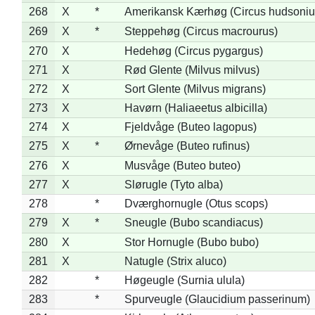
268
X
*
Amerikansk Kærhøg (Circus hudsoniu
269
X
*
Steppehøg (Circus macrourus)
270
X
Hedehøg (Circus pygargus)
271
X
Rød Glente (Milvus milvus)
272
X
Sort Glente (Milvus migrans)
273
X
Havørn (Haliaeetus albicilla)
274
X
Fjeldvåge (Buteo lagopus)
275
X
*
Ørnevåge (Buteo rufinus)
276
X
Musvåge (Buteo buteo)
277
X
Slørugle (Tyto alba)
278
*
Dværghornugle (Otus scops)
279
X
*
Sneugle (Bubo scandiacus)
280
X
Stor Hornugle (Bubo bubo)
281
X
Natugle (Strix aluco)
282
*
Høgeugle (Surnia ulula)
283
*
Spurveugle (Glaucidium passerinum)