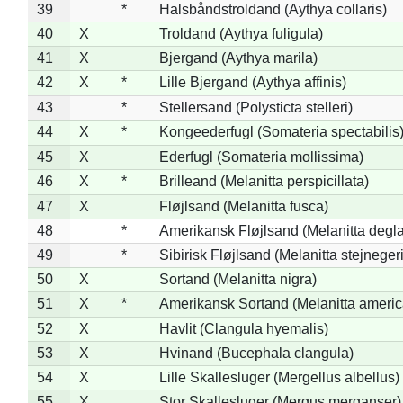
39
*
Halsbåndstroldand (Aythya collaris)
40
X
Troldand (Aythya fuligula)
41
X
Bjergand (Aythya marila)
42
X
*
Lille Bjergand (Aythya affinis)
43
*
Stellersand (Polysticta stelleri)
44
X
*
Kongeederfugl (Somateria spectabilis
45
X
Ederfugl (Somateria mollissima)
46
X
*
Brilleand (Melanitta perspicillata)
47
X
Fløjlsand (Melanitta fusca)
48
*
Amerikansk Fløjlsand (Melanitta degla
49
*
Sibirisk Fløjlsand (Melanitta stejnegeri
50
X
Sortand (Melanitta nigra)
51
X
*
Amerikansk Sortand (Melanitta ameri
52
X
Havlit (Clangula hyemalis)
53
X
Hvinand (Bucephala clangula)
54
X
Lille Skallesluger (Mergellus albellus)
55
X
Stor Skallesluger (Mergus merganser)