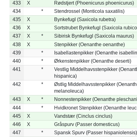
433
X
Rødstjert (Phoenicurus phoenicurus)
434
*
Stendrossel (Monticola saxatilis)
435
X
Bynkefugl (Saxicola rubetra)
436
X
Sortstrubet Bynkefugl (Saxicola rubico
437
X
*
Sibirisk Bynkefugl (Saxicola maurus)
438
X
Stenpikker (Oenanthe oenanthe)
439
*
Isabellastenpikker (Oenanthe isabelli
440
*
Ørkenstenpikker (Oenanthe deserti)
441
*
Vestlig Middelhavsstenpikker (Oenant
hispanica)
442
*
Østlig Middelhavsstenpikker (Oenant
melanoleuca)
443
X
*
Nonnestenpikker (Oenanthe pleschan
444
*
Hvidkronet Stenpikker (Oenanthe leu
445
X
Vandstær (Cinclus cinclus)
446
X
Gråspurv (Passer domesticus)
447
*
Spansk Spurv (Passer hispaniolensis)