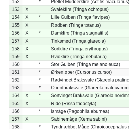
152
*
Plettet Mudderklire (Actitis macularius
153
X
Svaleklire (Tringa ochropus)
154
X
*
Lille Gulben (Tringa flavipes)
155
X
Rødben (Tringa totanus)
156
X
*
Damklire (Tringa stagnatilis)
157
X
Tinksmed (Tringa glareola)
158
X
Sortklire (Tringa erythropus)
159
X
Hvidklire (Tringa nebularia)
160
*
Stor Gulben (Tringa melanoleuca)
161
*
Ørkenløber (Cursorius cursor)
162
*
Rødvinget Braksvale (Glareola pratinc
163
*
Orientbraksvale (Glareola maldivarum
164
X
*
Sortvinget Braksvale (Glareola nordm
165
X
Ride (Rissa tridactyla)
166
*
Ismåge (Pagophila eburnea)
167
X
Sabinemåge (Xema sabini)
168
*
Tyndnæbbet Måge (Chroicocephalus 