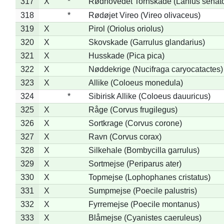
317
X
*
Rødhovedet Tornskade (Lanius senato
318
*
Rødøjet Vireo (Vireo olivaceus)
319
X
Pirol (Oriolus oriolus)
320
X
Skovskade (Garrulus glandarius)
321
X
Husskade (Pica pica)
322
X
Nøddekrige (Nucifraga caryocatactes)
323
X
Allike (Coloeus monedula)
324
*
Sibirisk Allike (Coloeus dauuricus)
325
X
Råge (Corvus frugilegus)
326
X
Sortkrage (Corvus corone)
327
X
Ravn (Corvus corax)
328
X
Silkehale (Bombycilla garrulus)
329
X
Sortmejse (Periparus ater)
330
X
Topmejse (Lophophanes cristatus)
331
X
Sumpmejse (Poecile palustris)
332
X
Fyrremejse (Poecile montanus)
333
X
Blåmejse (Cyanistes caeruleus)