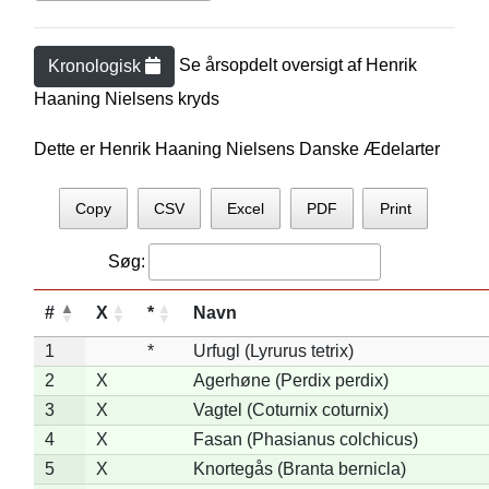
Se årsopdelt oversigt af
Henrik
Kronologisk
Haaning Nielsen
s kryds
Dette er Henrik Haaning Nielsens Danske Ædelarter
Copy
CSV
Excel
PDF
Print
Søg:
#
X
*
Navn
1
*
Urfugl (Lyrurus tetrix)
2
X
Agerhøne (Perdix perdix)
3
X
Vagtel (Coturnix coturnix)
4
X
Fasan (Phasianus colchicus)
5
X
Knortegås (Branta bernicla)