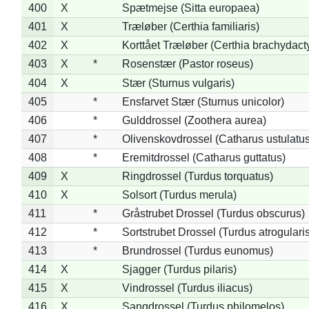
400
X
Spætmejse (Sitta europaea)
401
X
Træløber (Certhia familiaris)
402
X
Korttået Træløber (Certhia brachydact
403
X
*
Rosenstær (Pastor roseus)
404
X
Stær (Sturnus vulgaris)
405
*
Ensfarvet Stær (Sturnus unicolor)
406
*
Gulddrossel (Zoothera aurea)
407
*
Olivenskovdrossel (Catharus ustulatus
408
*
Eremitdrossel (Catharus guttatus)
409
X
Ringdrossel (Turdus torquatus)
410
X
Solsort (Turdus merula)
411
*
Gråstrubet Drossel (Turdus obscurus)
412
*
Sortstrubet Drossel (Turdus atrogularis
413
*
Brundrossel (Turdus eunomus)
414
X
Sjagger (Turdus pilaris)
415
X
Vindrossel (Turdus iliacus)
416
X
Sangdrossel (Turdus philomelos)