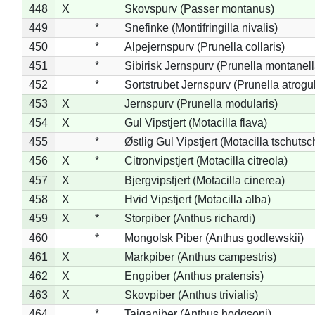
448
X
Skovspurv (Passer montanus)
449
*
Snefinke (Montifringilla nivalis)
450
*
Alpejernspurv (Prunella collaris)
451
*
Sibirisk Jernspurv (Prunella montanell
452
*
Sortstrubet Jernspurv (Prunella atrogul
453
X
Jernspurv (Prunella modularis)
454
X
Gul Vipstjert (Motacilla flava)
455
*
Østlig Gul Vipstjert (Motacilla tschuts
456
X
*
Citronvipstjert (Motacilla citreola)
457
X
Bjergvipstjert (Motacilla cinerea)
458
X
Hvid Vipstjert (Motacilla alba)
459
X
*
Storpiber (Anthus richardi)
460
*
Mongolsk Piber (Anthus godlewskii)
461
X
Markpiber (Anthus campestris)
462
X
Engpiber (Anthus pratensis)
463
X
Skovpiber (Anthus trivialis)
464
*
Tajgapiber (Anthus hodgsoni)