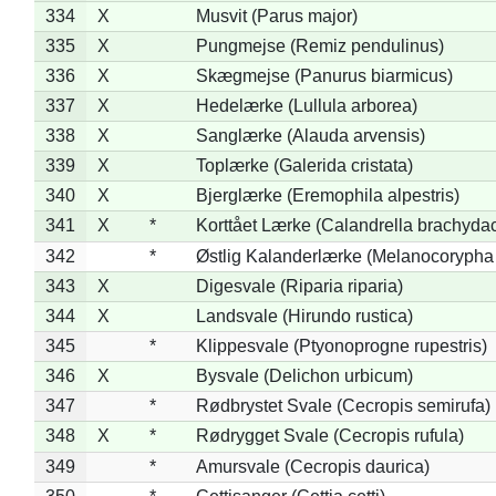
334
X
Musvit (Parus major)
335
X
Pungmejse (Remiz pendulinus)
336
X
Skægmejse (Panurus biarmicus)
337
X
Hedelærke (Lullula arborea)
338
X
Sanglærke (Alauda arvensis)
339
X
Toplærke (Galerida cristata)
340
X
Bjerglærke (Eremophila alpestris)
341
X
*
Korttået Lærke (Calandrella brachydac
342
*
Østlig Kalanderlærke (Melanocorypha
343
X
Digesvale (Riparia riparia)
344
X
Landsvale (Hirundo rustica)
345
*
Klippesvale (Ptyonoprogne rupestris)
346
X
Bysvale (Delichon urbicum)
347
*
Rødbrystet Svale (Cecropis semirufa)
348
X
*
Rødrygget Svale (Cecropis rufula)
349
*
Amursvale (Cecropis daurica)