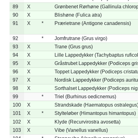
89
X
Grønbenet Rørhøne (Gallinula chloro
90
X
Blishøne (Fulica atra)
91
X
*
Prærietrane (Antigone canadensis)
92
*
Jomfrutrane (Grus virgo)
93
X
Trane (Grus grus)
94
X
Lille Lappedykker (Tachybaptus ruficol
95
X
Gråstrubet Lappedykker (Podiceps gr
96
X
Toppet Lappedykker (Podiceps cristat
97
X
Nordisk Lappedykker (Podiceps auritu
98
X
Sorthalset Lappedykker (Podiceps nigri
99
*
Triel (Burhinus oedicnemus)
100
X
Strandskade (Haematopus ostralegus
101
X
*
Stylteløber (Himantopus himantopus)
102
X
Klyde (Recurvirostra avosetta)
103
X
Vibe (Vanellus vanellus)