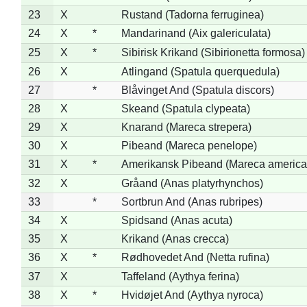
23
X
Rustand (Tadorna ferruginea)
24
X
*
Mandarinand (Aix galericulata)
25
X
*
Sibirisk Krikand (Sibirionetta formosa)
26
X
Atlingand (Spatula querquedula)
27
*
Blåvinget And (Spatula discors)
28
X
Skeand (Spatula clypeata)
29
X
Knarand (Mareca strepera)
30
X
Pibeand (Mareca penelope)
31
X
*
Amerikansk Pibeand (Mareca america
32
X
Gråand (Anas platyrhynchos)
33
*
Sortbrun And (Anas rubripes)
34
X
Spidsand (Anas acuta)
35
X
Krikand (Anas crecca)
36
X
*
Rødhovedet And (Netta rufina)
37
X
Taffeland (Aythya ferina)
38
X
*
Hvidøjet And (Aythya nyroca)