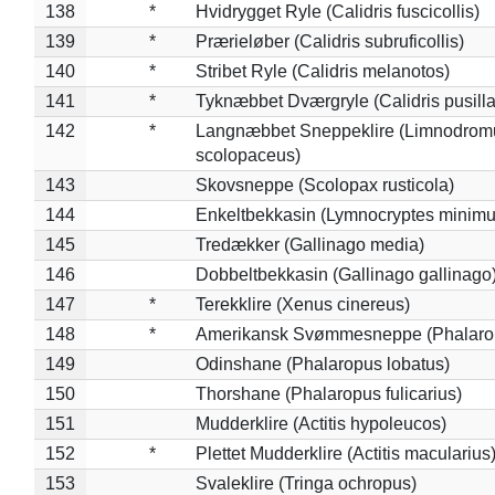
138
*
Hvidrygget Ryle (Calidris fuscicollis)
139
*
Prærieløber (Calidris subruficollis)
140
*
Stribet Ryle (Calidris melanotos)
141
*
Tyknæbbet Dværgryle (Calidris pusilla
142
*
Langnæbbet Sneppeklire (Limnodrom
scolopaceus)
143
Skovsneppe (Scolopax rusticola)
144
Enkeltbekkasin (Lymnocryptes minimu
145
Tredækker (Gallinago media)
146
Dobbeltbekkasin (Gallinago gallinago
147
*
Terekklire (Xenus cinereus)
148
*
Amerikansk Svømmesneppe (Phalaropu
149
Odinshane (Phalaropus lobatus)
150
Thorshane (Phalaropus fulicarius)
151
Mudderklire (Actitis hypoleucos)
152
*
Plettet Mudderklire (Actitis macularius
153
Svaleklire (Tringa ochropus)