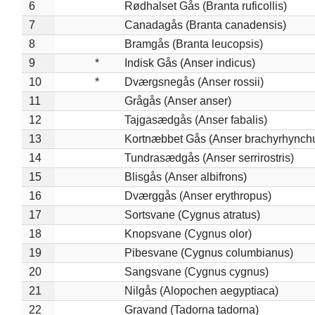
6
Rødhalset Gås (Branta ruficollis)
7
Canadagås (Branta canadensis)
8
Bramgås (Branta leucopsis)
9
*
Indisk Gås (Anser indicus)
10
*
Dværgsnegås (Anser rossii)
11
Grågås (Anser anser)
12
Tajgasædgås (Anser fabalis)
13
Kortnæbbet Gås (Anser brachyrhynch
14
Tundrasædgås (Anser serrirostris)
15
Blisgås (Anser albifrons)
16
Dværggås (Anser erythropus)
17
Sortsvane (Cygnus atratus)
18
Knopsvane (Cygnus olor)
19
Pibesvane (Cygnus columbianus)
20
Sangsvane (Cygnus cygnus)
21
Nilgås (Alopochen aegyptiaca)
22
Gravand (Tadorna tadorna)