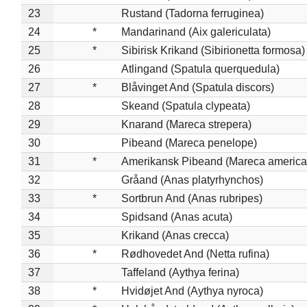
23
Rustand (Tadorna ferruginea)
24
*
Mandarinand (Aix galericulata)
25
*
Sibirisk Krikand (Sibirionetta formosa)
26
Atlingand (Spatula querquedula)
27
*
Blåvinget And (Spatula discors)
28
Skeand (Spatula clypeata)
29
Knarand (Mareca strepera)
30
Pibeand (Mareca penelope)
31
*
Amerikansk Pibeand (Mareca america
32
Gråand (Anas platyrhynchos)
33
*
Sortbrun And (Anas rubripes)
34
Spidsand (Anas acuta)
35
Krikand (Anas crecca)
36
*
Rødhovedet And (Netta rufina)
37
Taffeland (Aythya ferina)
38
*
Hvidøjet And (Aythya nyroca)