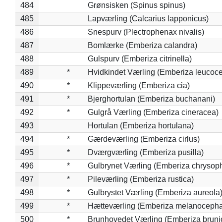
484
Grønsisken (Spinus spinus)
485
Lapværling (Calcarius lapponicus)
486
Snespurv (Plectrophenax nivalis)
487
Bomlærke (Emberiza calandra)
488
Gulspurv (Emberiza citrinella)
489
*
Hvidkindet Værling (Emberiza leucoc
490
*
Klippeværling (Emberiza cia)
491
*
Bjerghortulan (Emberiza buchanani)
492
*
Gulgrå Værling (Emberiza cineracea)
493
Hortulan (Emberiza hortulana)
494
*
Gærdeværling (Emberiza cirlus)
495
*
Dværgværling (Emberiza pusilla)
496
*
Gulbrynet Værling (Emberiza chrysoph
497
*
Pileværling (Emberiza rustica)
498
*
Gulbrystet Værling (Emberiza aureola
499
*
Hætteværling (Emberiza melanocepha
500
*
Brunhovedet Værling (Emberiza bruni