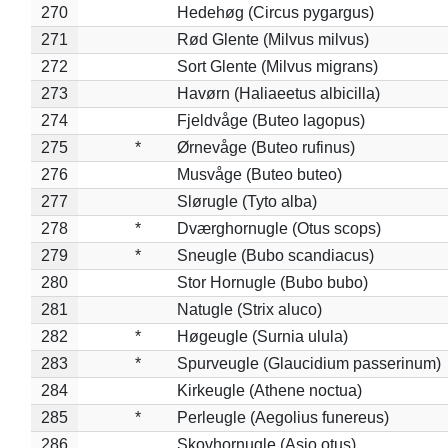
270
Hedehøg (Circus pygargus)
271
Rød Glente (Milvus milvus)
272
Sort Glente (Milvus migrans)
273
Havørn (Haliaeetus albicilla)
274
Fjeldvåge (Buteo lagopus)
275
*
Ørnevåge (Buteo rufinus)
276
Musvåge (Buteo buteo)
277
Slørugle (Tyto alba)
278
*
Dværghornugle (Otus scops)
279
*
Sneugle (Bubo scandiacus)
280
Stor Hornugle (Bubo bubo)
281
Natugle (Strix aluco)
282
*
Høgeugle (Surnia ulula)
283
*
Spurveugle (Glaucidium passerinum)
284
Kirkeugle (Athene noctua)
285
*
Perleugle (Aegolius funereus)
286
Skovhornugle (Asio otus)