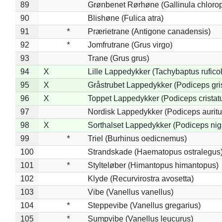
89
Grønbenet Rørhøne (Gallinula chloro
90
Blishøne (Fulica atra)
91
*
Prærietrane (Antigone canadensis)
92
*
Jomfrutrane (Grus virgo)
93
Trane (Grus grus)
94
X
Lille Lappedykker (Tachybaptus ruficol
95
X
Gråstrubet Lappedykker (Podiceps gr
96
X
Toppet Lappedykker (Podiceps cristat
97
Nordisk Lappedykker (Podiceps auritu
98
X
Sorthalset Lappedykker (Podiceps nigri
99
*
Triel (Burhinus oedicnemus)
100
Strandskade (Haematopus ostralegus
101
*
Stylteløber (Himantopus himantopus)
102
Klyde (Recurvirostra avosetta)
103
Vibe (Vanellus vanellus)
104
*
Steppevibe (Vanellus gregarius)
105
*
Sumpvibe (Vanellus leucurus)