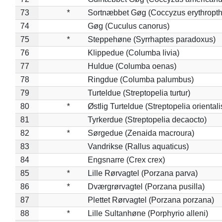
73
*
Sortnæbbet Gøg (Coccyzus erythropt
74
Gøg (Cuculus canorus)
75
*
Steppehøne (Syrrhaptes paradoxus)
76
Klippedue (Columba livia)
77
Huldue (Columba oenas)
78
Ringdue (Columba palumbus)
79
Turteldue (Streptopelia turtur)
80
*
Østlig Turteldue (Streptopelia orientali
81
Tyrkerdue (Streptopelia decaocto)
82
*
Sørgedue (Zenaida macroura)
83
Vandrikse (Rallus aquaticus)
84
Engsnarre (Crex crex)
85
*
Lille Rørvagtel (Porzana parva)
86
*
Dværgrørvagtel (Porzana pusilla)
87
Plettet Rørvagtel (Porzana porzana)
88
*
Lille Sultanhøne (Porphyrio alleni)