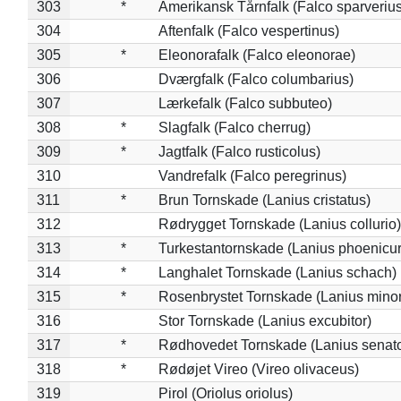
303
*
Amerikansk Tårnfalk (Falco sparverius
304
Aftenfalk (Falco vespertinus)
305
*
Eleonorafalk (Falco eleonorae)
306
Dværgfalk (Falco columbarius)
307
Lærkefalk (Falco subbuteo)
308
*
Slagfalk (Falco cherrug)
309
*
Jagtfalk (Falco rusticolus)
310
Vandrefalk (Falco peregrinus)
311
*
Brun Tornskade (Lanius cristatus)
312
Rødrygget Tornskade (Lanius collurio)
313
*
Turkestantornskade (Lanius phoenicur
314
*
Langhalet Tornskade (Lanius schach)
315
*
Rosenbrystet Tornskade (Lanius minor
316
Stor Tornskade (Lanius excubitor)
317
*
Rødhovedet Tornskade (Lanius senato
318
*
Rødøjet Vireo (Vireo olivaceus)
319
Pirol (Oriolus oriolus)