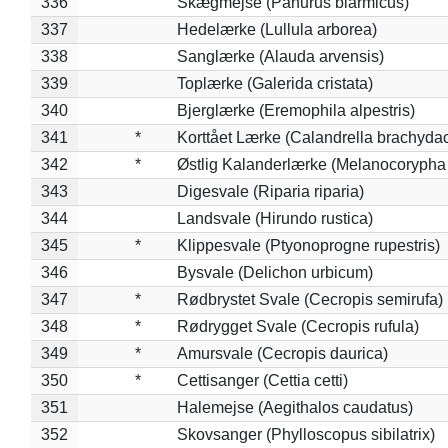
336
Skægmejse (Panurus biarmicus)
337
Hedelærke (Lullula arborea)
338
Sanglærke (Alauda arvensis)
339
Toplærke (Galerida cristata)
340
Bjerglærke (Eremophila alpestris)
341
*
Korttået Lærke (Calandrella brachydac
342
*
Østlig Kalanderlærke (Melanocorypha
343
Digesvale (Riparia riparia)
344
Landsvale (Hirundo rustica)
345
*
Klippesvale (Ptyonoprogne rupestris)
346
Bysvale (Delichon urbicum)
347
*
Rødbrystet Svale (Cecropis semirufa)
348
*
Rødrygget Svale (Cecropis rufula)
349
*
Amursvale (Cecropis daurica)
350
*
Cettisanger (Cettia cetti)
351
Halemejse (Aegithalos caudatus)
352
Skovsanger (Phylloscopus sibilatrix)