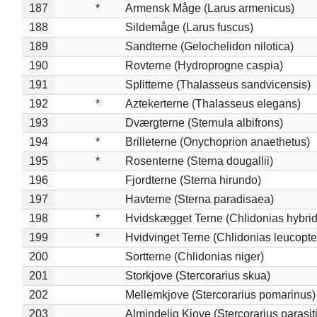
187
*
Armensk Måge (Larus armenicus)
188
Sildemåge (Larus fuscus)
189
Sandterne (Gelochelidon nilotica)
190
Rovterne (Hydroprogne caspia)
191
Splitterne (Thalasseus sandvicensis)
192
*
Aztekerterne (Thalasseus elegans)
193
Dværgterne (Sternula albifrons)
194
*
Brilleterne (Onychoprion anaethetus)
195
*
Rosenterne (Sterna dougallii)
196
Fjordterne (Sterna hirundo)
197
Havterne (Sterna paradisaea)
198
*
Hvidskægget Terne (Chlidonias hybrid
199
*
Hvidvinget Terne (Chlidonias leucopte
200
Sortterne (Chlidonias niger)
201
Storkjove (Stercorarius skua)
202
Mellemkjove (Stercorarius pomarinus)
203
Almindelig Kjove (Stercorarius parasit