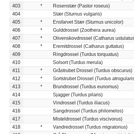
403
*
Rosenstær (Pastor roseus)
404
Stær (Sturnus vulgaris)
405
*
Ensfarvet Stær (Sturnus unicolor)
406
*
Gulddrossel (Zoothera aurea)
407
*
Olivenskovdrossel (Catharus ustulatus
408
*
Eremitdrossel (Catharus guttatus)
409
Ringdrossel (Turdus torquatus)
410
Solsort (Turdus merula)
411
*
Gråstrubet Drossel (Turdus obscurus)
412
*
Sortstrubet Drossel (Turdus atrogularis
413
*
Brundrossel (Turdus eunomus)
414
Sjagger (Turdus pilaris)
415
Vindrossel (Turdus iliacus)
416
Sangdrossel (Turdus philomelos)
417
Misteldrossel (Turdus viscivorus)
418
*
Vandredrossel (Turdus migratorius)