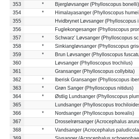
353
*
Bjergløvsanger (Phylloscopus bonelli)
354
*
Himalayasanger (Phylloscopus humei
355
Hvidbrynet Løvsanger (Phylloscopus i
356
Fuglekongesanger (Phylloscopus pror
357
*
Schwarz' Løvsanger (Phylloscopus sc
358
*
Sinkiangløvsanger (Phylloscopus gris
359
*
Brun Løvsanger (Phylloscopus fuscat
360
Løvsanger (Phylloscopus trochilus)
361
Gransanger (Phylloscopus collybita)
362
*
Iberisk Gransanger (Phylloscopus iber
363
*
Grøn Sanger (Phylloscopus nitidus)
364
*
Østlig Lundsanger (Phylloscopus plum
365
Lundsanger (Phylloscopus trochiloide
366
*
Nordsanger (Phylloscopus borealis)
367
Drosselrørsanger (Acrocephalus arun
368
*
Vandsanger (Acrocephalus paludicola
369
Sivsanger (Acrocephalus schoenobae