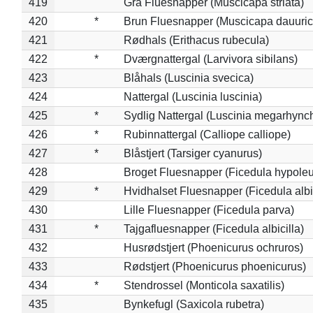
419
Grå Fluesnapper (Muscicapa striata)
420
*
Brun Fluesnapper (Muscicapa dauuric
421
Rødhals (Erithacus rubecula)
422
*
Dværgnattergal (Larvivora sibilans)
423
Blåhals (Luscinia svecica)
424
Nattergal (Luscinia luscinia)
425
*
Sydlig Nattergal (Luscinia megarhync
426
*
Rubinnattergal (Calliope calliope)
427
*
Blåstjert (Tarsiger cyanurus)
428
Broget Fluesnapper (Ficedula hypole
429
*
Hvidhalset Fluesnapper (Ficedula albic
430
Lille Fluesnapper (Ficedula parva)
431
*
Tajgafluesnapper (Ficedula albicilla)
432
Husrødstjert (Phoenicurus ochruros)
433
Rødstjert (Phoenicurus phoenicurus)
434
*
Stendrossel (Monticola saxatilis)
435
Bynkefugl (Saxicola rubetra)