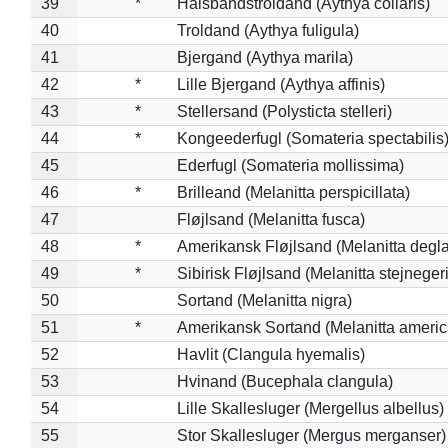
39
*
Halsbåndstroldand (Aythya collaris)
40
Troldand (Aythya fuligula)
41
Bjergand (Aythya marila)
42
*
Lille Bjergand (Aythya affinis)
43
*
Stellersand (Polysticta stelleri)
44
*
Kongeederfugl (Somateria spectabilis
45
Ederfugl (Somateria mollissima)
46
*
Brilleand (Melanitta perspicillata)
47
Fløjlsand (Melanitta fusca)
48
*
Amerikansk Fløjlsand (Melanitta degla
49
*
Sibirisk Fløjlsand (Melanitta stejnegeri
50
Sortand (Melanitta nigra)
51
*
Amerikansk Sortand (Melanitta ameri
52
Havlit (Clangula hyemalis)
53
Hvinand (Bucephala clangula)
54
Lille Skallesluger (Mergellus albellus)
55
Stor Skallesluger (Mergus merganser)