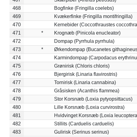
468
Bogfinke (Fringilla coelebs)
469
Kvækerfinke (Fringilla montifringilla)
470
Kernebider (Coccothraustes coccothra
471
*
Krognæb (Pinicola enucleator)
472
Dompap (Pyrrhula pyrrhula)
473
*
Ørkendompap (Bucanetes githagineus
474
Karmindompap (Carpodacus erythrinu
475
Grønirisk (Chloris chloris)
476
Bjergirisk (Linaria flavirostris)
477
Tornirisk (Linaria cannabina)
478
Gråsisken (Acanthis flammea)
479
Stor Korsnæb (Loxia pytyopsittacus)
480
Lille Korsnæb (Loxia curvirostra)
481
Hvidvinget Korsnæb (Loxia leucoptera
482
Stillits (Carduelis carduelis)
483
Gulirisk (Serinus serinus)