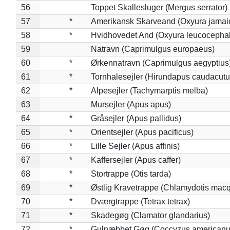
56
Toppet Skallesluger (Mergus serrator)
57
*
Amerikansk Skarveand (Oxyura jamai
58
*
Hvidhovedet And (Oxyura leucocepha
59
Natravn (Caprimulgus europaeus)
60
*
Ørkennatravn (Caprimulgus aegyptius
61
*
Tornhalesejler (Hirundapus caudacutu
62
*
Alpesejler (Tachymarptis melba)
63
Mursejler (Apus apus)
64
*
Gråsejler (Apus pallidus)
65
*
Orientsejler (Apus pacificus)
66
*
Lille Sejler (Apus affinis)
67
*
Kaffersejler (Apus caffer)
68
*
Stortrappe (Otis tarda)
69
*
Østlig Kravetrappe (Chlamydotis macq
70
*
Dværgtrappe (Tetrax tetrax)
71
*
Skadegøg (Clamator glandarius)
72
*
Gulnæbbet Gøg (Coccyzus americanu