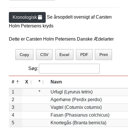
Se årsopdelt oversigt af
Carsten
Kronologisk
Holm Petersen
s kryds
Dette er Carsten Holm Petersens Danske Ædelarter
Copy
CSV
Excel
PDF
Print
Søg:
#
X
*
Navn
1
*
Urfugl (Lyrurus tetrix)
2
Agerhøne (Perdix perdix)
3
Vagtel (Coturnix coturnix)
4
Fasan (Phasianus colchicus)
5
Knortegås (Branta bernicla)