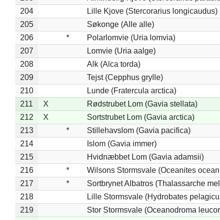
204
Lille Kjove (Stercorarius longicaudus)
205
Søkonge (Alle alle)
206
*
Polarlomvie (Uria lomvia)
207
Lomvie (Uria aalge)
208
Alk (Alca torda)
209
Tejst (Cepphus grylle)
210
Lunde (Fratercula arctica)
211
X
Rødstrubet Lom (Gavia stellata)
212
X
Sortstrubet Lom (Gavia arctica)
213
*
Stillehavslom (Gavia pacifica)
214
Islom (Gavia immer)
215
Hvidnæbbet Lom (Gavia adamsii)
216
*
Wilsons Stormsvale (Oceanites ocean
217
*
Sortbrynet Albatros (Thalassarche me
218
Lille Stormsvale (Hydrobates pelagicu
219
Stor Stormsvale (Oceanodroma leuco