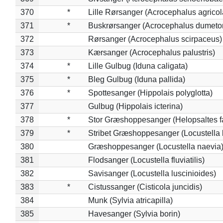
370
*
Lille Rørsanger (Acrocephalus agricol
371
*
Buskrørsanger (Acrocephalus dumeto
372
Rørsanger (Acrocephalus scirpaceus)
373
Kærsanger (Acrocephalus palustris)
374
*
Lille Gulbug (Iduna caligata)
375
*
Bleg Gulbug (Iduna pallida)
376
*
Spottesanger (Hippolais polyglotta)
377
Gulbug (Hippolais icterina)
378
*
Stor Græshoppesanger (Helopsaltes fa
379
*
Stribet Græshoppesanger (Locustella 
380
Græshoppesanger (Locustella naevia
381
Flodsanger (Locustella fluviatilis)
382
Savisanger (Locustella luscinioides)
383
*
Cistussanger (Cisticola juncidis)
384
Munk (Sylvia atricapilla)
385
Havesanger (Sylvia borin)