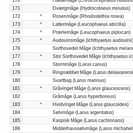
170
Hættemåge (Chroicocephalus ridibun
171
Dværgmåge (Hydrocoloeus minutus)
172
*
Rosenmåge (Rhodostethia rosea)
173
*
Lattermåge (Leucophaeus atricilla)
174
*
Præriemåge (Leucophaeus pipixcan)
175
*
Audouinsmåge (Ichthyaetus audouinii
176
Sorthovedet Måge (Ichthyaetus melan
177
*
Stor Sorthovedet Måge (Ichthyaetus ic
178
Stormmåge (Larus canus)
179
*
Ringnæbbet Måge (Larus delawarensi
180
Svartbag (Larus marinus)
181
*
Gråvinget Måge (Larus glaucescens)
182
Gråmåge (Larus hyperboreus)
183
*
Hvidvinget Måge (Larus glaucoides)
184
Sølvmåge (Larus argentatus)
185
Kaspisk Måge (Larus cachinnans)
186
Middelhavssølvmåge (Larus michahell