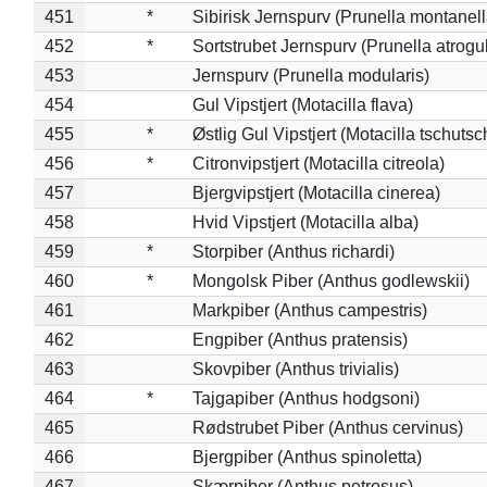
451
*
Sibirisk Jernspurv (Prunella montanell
452
*
Sortstrubet Jernspurv (Prunella atrogul
453
Jernspurv (Prunella modularis)
454
Gul Vipstjert (Motacilla flava)
455
*
Østlig Gul Vipstjert (Motacilla tschuts
456
*
Citronvipstjert (Motacilla citreola)
457
Bjergvipstjert (Motacilla cinerea)
458
Hvid Vipstjert (Motacilla alba)
459
*
Storpiber (Anthus richardi)
460
*
Mongolsk Piber (Anthus godlewskii)
461
Markpiber (Anthus campestris)
462
Engpiber (Anthus pratensis)
463
Skovpiber (Anthus trivialis)
464
*
Tajgapiber (Anthus hodgsoni)
465
Rødstrubet Piber (Anthus cervinus)
466
Bjergpiber (Anthus spinoletta)
467
Skærpiber (Anthus petrosus)