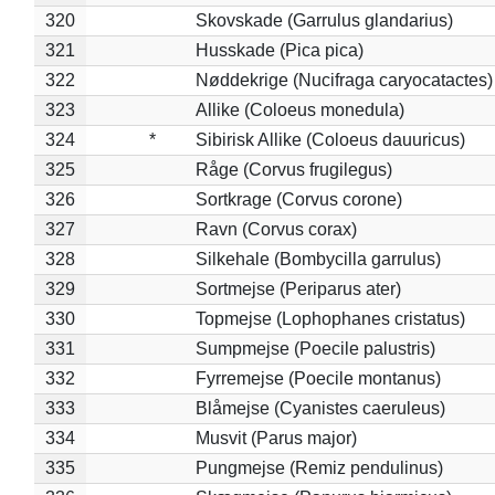
320
Skovskade (Garrulus glandarius)
321
Husskade (Pica pica)
322
Nøddekrige (Nucifraga caryocatactes)
323
Allike (Coloeus monedula)
324
*
Sibirisk Allike (Coloeus dauuricus)
325
Råge (Corvus frugilegus)
326
Sortkrage (Corvus corone)
327
Ravn (Corvus corax)
328
Silkehale (Bombycilla garrulus)
329
Sortmejse (Periparus ater)
330
Topmejse (Lophophanes cristatus)
331
Sumpmejse (Poecile palustris)
332
Fyrremejse (Poecile montanus)
333
Blåmejse (Cyanistes caeruleus)
334
Musvit (Parus major)
335
Pungmejse (Remiz pendulinus)