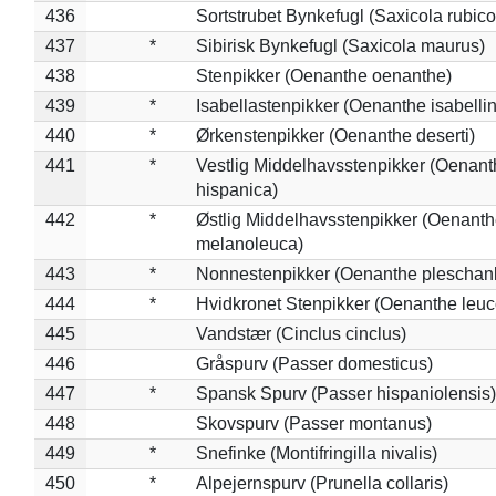
436
Sortstrubet Bynkefugl (Saxicola rubico
437
*
Sibirisk Bynkefugl (Saxicola maurus)
438
Stenpikker (Oenanthe oenanthe)
439
*
Isabellastenpikker (Oenanthe isabelli
440
*
Ørkenstenpikker (Oenanthe deserti)
441
*
Vestlig Middelhavsstenpikker (Oenant
hispanica)
442
*
Østlig Middelhavsstenpikker (Oenant
melanoleuca)
443
*
Nonnestenpikker (Oenanthe pleschan
444
*
Hvidkronet Stenpikker (Oenanthe leu
445
Vandstær (Cinclus cinclus)
446
Gråspurv (Passer domesticus)
447
*
Spansk Spurv (Passer hispaniolensis)
448
Skovspurv (Passer montanus)
449
*
Snefinke (Montifringilla nivalis)
450
*
Alpejernspurv (Prunella collaris)