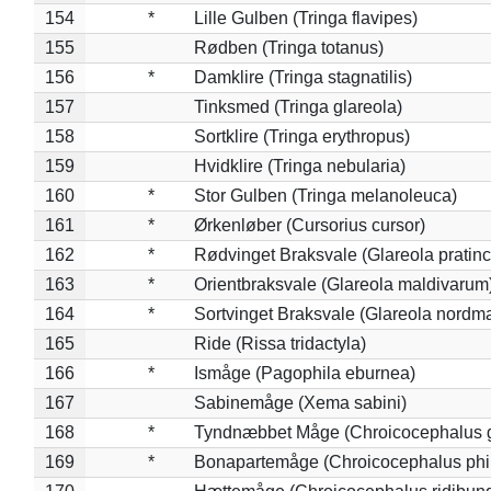
154
*
Lille Gulben (Tringa flavipes)
155
Rødben (Tringa totanus)
156
*
Damklire (Tringa stagnatilis)
157
Tinksmed (Tringa glareola)
158
Sortklire (Tringa erythropus)
159
Hvidklire (Tringa nebularia)
160
*
Stor Gulben (Tringa melanoleuca)
161
*
Ørkenløber (Cursorius cursor)
162
*
Rødvinget Braksvale (Glareola pratinc
163
*
Orientbraksvale (Glareola maldivarum
164
*
Sortvinget Braksvale (Glareola nordm
165
Ride (Rissa tridactyla)
166
*
Ismåge (Pagophila eburnea)
167
Sabinemåge (Xema sabini)
168
*
Tyndnæbbet Måge (Chroicocephalus 
169
*
Bonapartemåge (Chroicocephalus phil