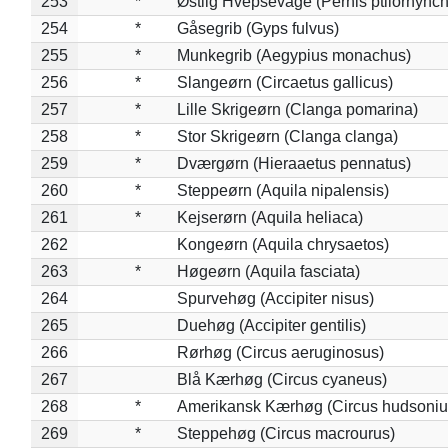
253
*
Østlig Hvepsevåge (Pernis ptilorhync
254
*
Gåsegrib (Gyps fulvus)
255
*
Munkegrib (Aegypius monachus)
256
*
Slangeørn (Circaetus gallicus)
257
*
Lille Skrigeørn (Clanga pomarina)
258
*
Stor Skrigeørn (Clanga clanga)
259
*
Dværgørn (Hieraaetus pennatus)
260
*
Steppeørn (Aquila nipalensis)
261
*
Kejserørn (Aquila heliaca)
262
Kongeørn (Aquila chrysaetos)
263
*
Høgeørn (Aquila fasciata)
264
Spurvehøg (Accipiter nisus)
265
Duehøg (Accipiter gentilis)
266
Rørhøg (Circus aeruginosus)
267
Blå Kærhøg (Circus cyaneus)
268
*
Amerikansk Kærhøg (Circus hudsoniu
269
*
Steppehøg (Circus macrourus)