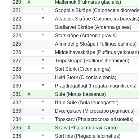
220
X
Mallemuk (Fulmarus glacialis)
221
*
Scopolis Skråpe (Calonectris diomed
222
*
Atlantisk Skråpe (Calonectris borealis
223
Sodfarvet Skråpe (Ardenna grisea)
224
*
Storskråpe (Ardenna gravis)
225
Almindelig Skråpe (Puffinus puffinus)
226
*
Middelhavsskråpe (Puffinus yelkouan)
227
*
Tropeskråpe (Puffinus lherminieri)
228
*
Sort Stork (Ciconia nigra)
229
Hvid Stork (Ciconia ciconia)
230
*
Pragtfregatfugl (Fregata magnificens)
231
X
Sule (Morus bassanus)
232
*
Brun Sule (Sula leucogaster)
233
*
Dværgskarv (Microcarbo pygmaeus)
234
*
Topskarv (Phalacrocorax aristotelis)
235
X
Skarv (Phalacrocorax carbo)
236
*
Sort Ibis (Plegadis falcinellus)