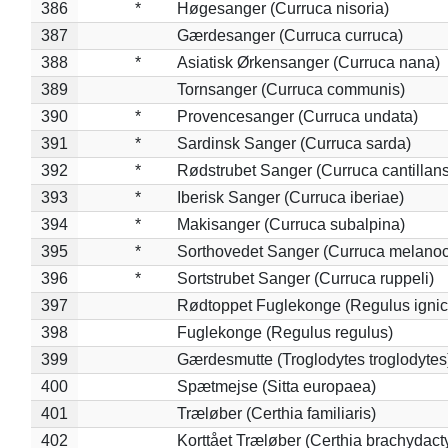
386
*
Høgesanger (Curruca nisoria)
387
Gærdesanger (Curruca curruca)
388
*
Asiatisk Ørkensanger (Curruca nana)
389
Tornsanger (Curruca communis)
390
*
Provencesanger (Curruca undata)
391
*
Sardinsk Sanger (Curruca sarda)
392
*
Rødstrubet Sanger (Curruca cantillans
393
*
Iberisk Sanger (Curruca iberiae)
394
*
Makisanger (Curruca subalpina)
395
*
Sorthovedet Sanger (Curruca melano
396
*
Sortstrubet Sanger (Curruca ruppeli)
397
Rødtoppet Fuglekonge (Regulus ignica
398
Fuglekonge (Regulus regulus)
399
Gærdesmutte (Troglodytes troglodytes
400
Spætmejse (Sitta europaea)
401
Træløber (Certhia familiaris)
402
Korttået Træløber (Certhia brachydact