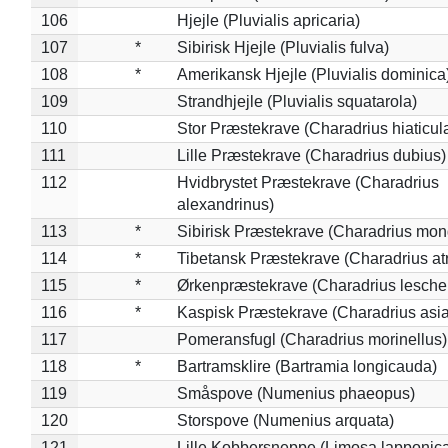
106
Hjejle (Pluvialis apricaria)
107
*
Sibirisk Hjejle (Pluvialis fulva)
108
*
Amerikansk Hjejle (Pluvialis dominica
109
Strandhjejle (Pluvialis squatarola)
110
Stor Præstekrave (Charadrius hiaticul
111
Lille Præstekrave (Charadrius dubius)
112
Hvidbrystet Præstekrave (Charadrius
alexandrinus)
113
*
Sibirisk Præstekrave (Charadrius mon
114
*
Tibetansk Præstekrave (Charadrius atr
115
*
Ørkenpræstekrave (Charadrius leschen
116
*
Kaspisk Præstekrave (Charadrius asia
117
Pomeransfugl (Charadrius morinellus)
118
*
Bartramsklire (Bartramia longicauda)
119
Småspove (Numenius phaeopus)
120
Storspove (Numenius arquata)
121
Lille Kobbersneppe (Limosa lapponic