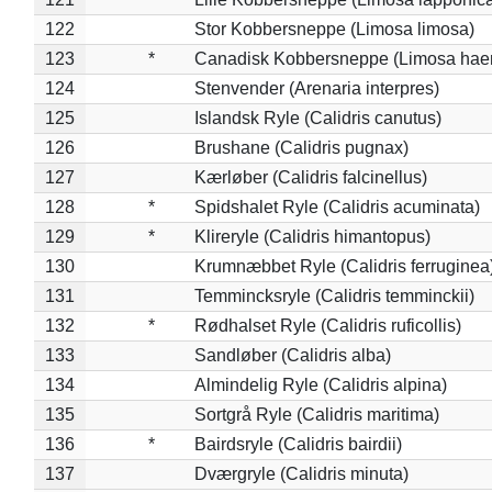
122
Stor Kobbersneppe (Limosa limosa)
123
*
Canadisk Kobbersneppe (Limosa hae
124
Stenvender (Arenaria interpres)
125
Islandsk Ryle (Calidris canutus)
126
Brushane (Calidris pugnax)
127
Kærløber (Calidris falcinellus)
128
*
Spidshalet Ryle (Calidris acuminata)
129
*
Klireryle (Calidris himantopus)
130
Krumnæbbet Ryle (Calidris ferruginea
131
Temmincksryle (Calidris temminckii)
132
*
Rødhalset Ryle (Calidris ruficollis)
133
Sandløber (Calidris alba)
134
Almindelig Ryle (Calidris alpina)
135
Sortgrå Ryle (Calidris maritima)
136
*
Bairdsryle (Calidris bairdii)
137
Dværgryle (Calidris minuta)