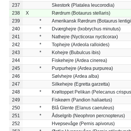
237
Skestork (Platalea leucorodia)
238
X
Rørdrum (Botaurus stellaris)
239
*
Amerikansk Rørdrum (Botaurus lentig
240
*
Dværghejre (Ixobrychus minutus)
241
*
Nathejre (Nycticorax nycticorax)
242
*
Tophejre (Ardeola ralloides)
243
*
Kohejre (Bubulcus ibis)
244
Fiskehejre (Ardea cinerea)
245
*
Purpurhejre (Ardea purpurea)
246
Sølvhejre (Ardea alba)
247
Silkehejre (Egretta garzetta)
248
*
Krøltoppet Pelikan (Pelecanus crispus
249
Fiskeørn (Pandion haliaetus)
250
*
Blå Glente (Elanus caeruleus)
251
*
Ådselgrib (Neophron percnopterus)
252
Hvepsevåge (Pernis apivorus)