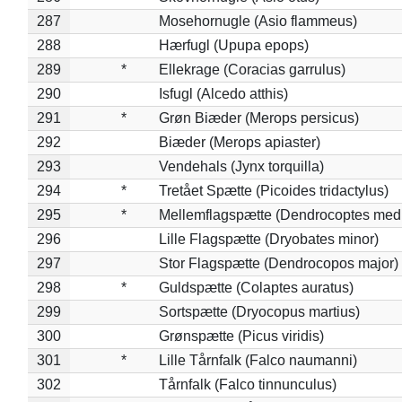
287
Mosehornugle (Asio flammeus)
288
Hærfugl (Upupa epops)
289
*
Ellekrage (Coracias garrulus)
290
Isfugl (Alcedo atthis)
291
*
Grøn Biæder (Merops persicus)
292
Biæder (Merops apiaster)
293
Vendehals (Jynx torquilla)
294
*
Tretået Spætte (Picoides tridactylus)
295
*
Mellemflagspætte (Dendrocoptes med
296
Lille Flagspætte (Dryobates minor)
297
Stor Flagspætte (Dendrocopos major)
298
*
Guldspætte (Colaptes auratus)
299
Sortspætte (Dryocopus martius)
300
Grønspætte (Picus viridis)
301
*
Lille Tårnfalk (Falco naumanni)
302
Tårnfalk (Falco tinnunculus)