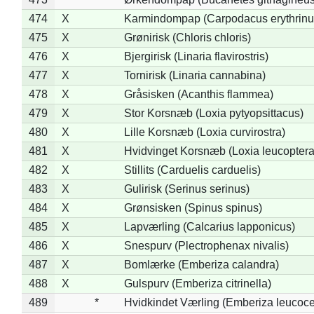
474
X
Karmindompap (Carpodacus erythrinu
475
X
Grønirisk (Chloris chloris)
476
X
Bjergirisk (Linaria flavirostris)
477
X
Tornirisk (Linaria cannabina)
478
X
Gråsisken (Acanthis flammea)
479
X
Stor Korsnæb (Loxia pytyopsittacus)
480
X
Lille Korsnæb (Loxia curvirostra)
481
X
Hvidvinget Korsnæb (Loxia leucoptera
482
X
Stillits (Carduelis carduelis)
483
X
Gulirisk (Serinus serinus)
484
X
Grønsisken (Spinus spinus)
485
X
Lapværling (Calcarius lapponicus)
486
X
Snespurv (Plectrophenax nivalis)
487
X
Bomlærke (Emberiza calandra)
488
X
Gulspurv (Emberiza citrinella)
489
*
Hvidkindet Værling (Emberiza leucoc