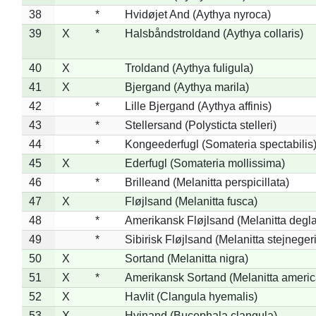
38
*
Hvidøjet And (Aythya nyroca)
39
X
*
Halsbåndstroldand (Aythya collaris)
40
X
Troldand (Aythya fuligula)
41
X
Bjergand (Aythya marila)
42
*
Lille Bjergand (Aythya affinis)
43
*
Stellersand (Polysticta stelleri)
44
*
Kongeederfugl (Somateria spectabilis
45
X
Ederfugl (Somateria mollissima)
46
*
Brilleand (Melanitta perspicillata)
47
X
Fløjlsand (Melanitta fusca)
48
*
Amerikansk Fløjlsand (Melanitta degla
49
*
Sibirisk Fløjlsand (Melanitta stejnegeri
50
X
Sortand (Melanitta nigra)
51
X
*
Amerikansk Sortand (Melanitta ameri
52
X
Havlit (Clangula hyemalis)
53
X
Hvinand (Bucephala clangula)