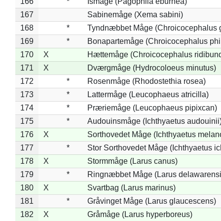
166
*
Ismåge (Pagophila eburnea)
167
Sabinemåge (Xema sabini)
168
*
Tyndnæbbet Måge (Chroicocephalus 
169
*
Bonapartemåge (Chroicocephalus phil
170
X
Hættemåge (Chroicocephalus ridibun
171
X
Dværgmåge (Hydrocoloeus minutus)
172
*
Rosenmåge (Rhodostethia rosea)
173
*
Lattermåge (Leucophaeus atricilla)
174
*
Præriemåge (Leucophaeus pipixcan)
175
*
Audouinsmåge (Ichthyaetus audouinii
176
X
Sorthovedet Måge (Ichthyaetus melan
177
*
Stor Sorthovedet Måge (Ichthyaetus ic
178
X
Stormmåge (Larus canus)
179
*
Ringnæbbet Måge (Larus delawarensi
180
X
Svartbag (Larus marinus)
181
*
Gråvinget Måge (Larus glaucescens)
182
X
Gråmåge (Larus hyperboreus)