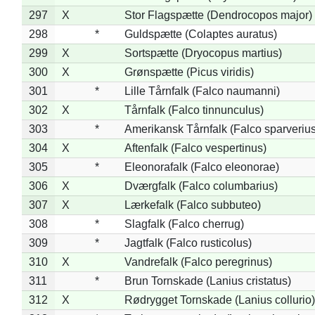
297
X
Stor Flagspætte (Dendrocopos major)
298
*
Guldspætte (Colaptes auratus)
299
X
Sortspætte (Dryocopus martius)
300
X
Grønspætte (Picus viridis)
301
*
Lille Tårnfalk (Falco naumanni)
302
X
Tårnfalk (Falco tinnunculus)
303
*
Amerikansk Tårnfalk (Falco sparverius
304
X
Aftenfalk (Falco vespertinus)
305
*
Eleonorafalk (Falco eleonorae)
306
X
Dværgfalk (Falco columbarius)
307
X
Lærkefalk (Falco subbuteo)
308
*
Slagfalk (Falco cherrug)
309
*
Jagtfalk (Falco rusticolus)
310
X
Vandrefalk (Falco peregrinus)
311
*
Brun Tornskade (Lanius cristatus)
312
X
Rødrygget Tornskade (Lanius collurio)