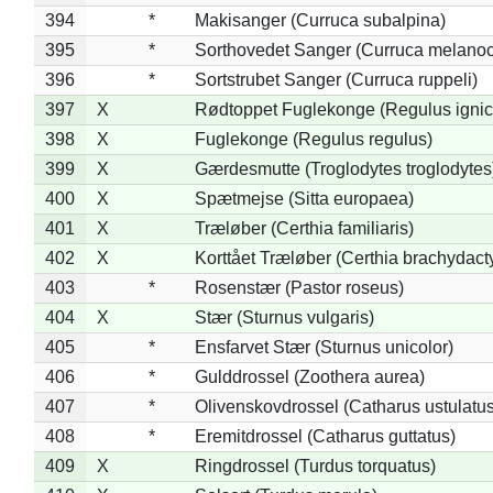
394
*
Makisanger (Curruca subalpina)
395
*
Sorthovedet Sanger (Curruca melano
396
*
Sortstrubet Sanger (Curruca ruppeli)
397
X
Rødtoppet Fuglekonge (Regulus ignica
398
X
Fuglekonge (Regulus regulus)
399
X
Gærdesmutte (Troglodytes troglodytes
400
X
Spætmejse (Sitta europaea)
401
X
Træløber (Certhia familiaris)
402
X
Korttået Træløber (Certhia brachydact
403
*
Rosenstær (Pastor roseus)
404
X
Stær (Sturnus vulgaris)
405
*
Ensfarvet Stær (Sturnus unicolor)
406
*
Gulddrossel (Zoothera aurea)
407
*
Olivenskovdrossel (Catharus ustulatus
408
*
Eremitdrossel (Catharus guttatus)
409
X
Ringdrossel (Turdus torquatus)