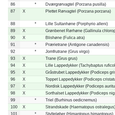
86
*
Dværgrørvagtel (Porzana pusilla)
87
X
Plettet Rørvagtel (Porzana porzana)
88
*
Lille Sultanhøne (Porphyrio alleni)
89
X
Grønbenet Rørhøne (Gallinula chloro
90
X
Blishøne (Fulica atra)
91
*
Prærietrane (Antigone canadensis)
92
*
Jomfrutrane (Grus virgo)
93
X
Trane (Grus grus)
94
X
Lille Lappedykker (Tachybaptus ruficol
95
X
Gråstrubet Lappedykker (Podiceps gr
96
X
Toppet Lappedykker (Podiceps cristat
97
X
Nordisk Lappedykker (Podiceps auritu
98
X
Sorthalset Lappedykker (Podiceps nigri
99
*
Triel (Burhinus oedicnemus)
100
X
Strandskade (Haematopus ostralegus
101
*
Stylteløber (Himantopus himantopus)