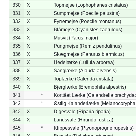
330
X
Topmejse (Lophophanes cristatus)
331
X
Sumpmejse (Poecile palustris)
332
X
Fyrremejse (Poecile montanus)
333
X
Blåmejse (Cyanistes caeruleus)
334
X
Musvit (Parus major)
335
X
Pungmejse (Remiz pendulinus)
336
X
Skægmejse (Panurus biarmicus)
337
X
Hedelærke (Lullula arborea)
338
X
Sanglærke (Alauda arvensis)
339
X
Toplærke (Galerida cristata)
340
X
Bjerglærke (Eremophila alpestris)
341
*
Korttået Lærke (Calandrella brachydac
342
*
Østlig Kalanderlærke (Melanocorypha
343
X
Digesvale (Riparia riparia)
344
X
Landsvale (Hirundo rustica)
345
*
Klippesvale (Ptyonoprogne rupestris)