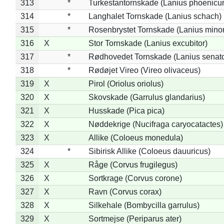
313
*
Turkestantornskade (Lanius phoenicur
314
*
Langhalet Tornskade (Lanius schach)
315
*
Rosenbrystet Tornskade (Lanius minor
316
X
Stor Tornskade (Lanius excubitor)
317
*
Rødhovedet Tornskade (Lanius senato
318
*
Rødøjet Vireo (Vireo olivaceus)
319
X
Pirol (Oriolus oriolus)
320
X
Skovskade (Garrulus glandarius)
321
X
Husskade (Pica pica)
322
X
Nøddekrige (Nucifraga caryocatactes)
323
X
Allike (Coloeus monedula)
324
*
Sibirisk Allike (Coloeus dauuricus)
325
X
Råge (Corvus frugilegus)
326
X
Sortkrage (Corvus corone)
327
X
Ravn (Corvus corax)
328
X
Silkehale (Bombycilla garrulus)
329
X
Sortmejse (Periparus ater)