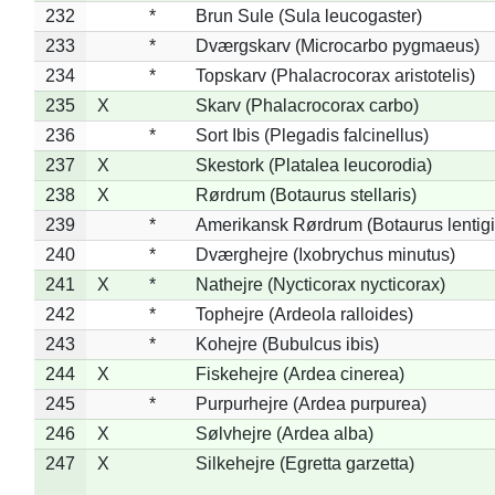
232
*
Brun Sule (Sula leucogaster)
233
*
Dværgskarv (Microcarbo pygmaeus)
234
*
Topskarv (Phalacrocorax aristotelis)
235
X
Skarv (Phalacrocorax carbo)
236
*
Sort Ibis (Plegadis falcinellus)
237
X
Skestork (Platalea leucorodia)
238
X
Rørdrum (Botaurus stellaris)
239
*
Amerikansk Rørdrum (Botaurus lentig
240
*
Dværghejre (Ixobrychus minutus)
241
X
*
Nathejre (Nycticorax nycticorax)
242
*
Tophejre (Ardeola ralloides)
243
*
Kohejre (Bubulcus ibis)
244
X
Fiskehejre (Ardea cinerea)
245
*
Purpurhejre (Ardea purpurea)
246
X
Sølvhejre (Ardea alba)
247
X
Silkehejre (Egretta garzetta)