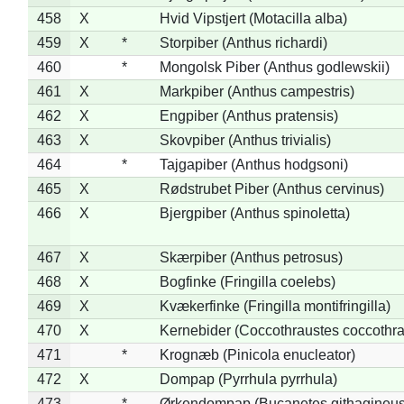
458
X
Hvid Vipstjert (Motacilla alba)
459
X
*
Storpiber (Anthus richardi)
460
*
Mongolsk Piber (Anthus godlewskii)
461
X
Markpiber (Anthus campestris)
462
X
Engpiber (Anthus pratensis)
463
X
Skovpiber (Anthus trivialis)
464
*
Tajgapiber (Anthus hodgsoni)
465
X
Rødstrubet Piber (Anthus cervinus)
466
X
Bjergpiber (Anthus spinoletta)
467
X
Skærpiber (Anthus petrosus)
468
X
Bogfinke (Fringilla coelebs)
469
X
Kvækerfinke (Fringilla montifringilla)
470
X
Kernebider (Coccothraustes coccothra
471
*
Krognæb (Pinicola enucleator)
472
X
Dompap (Pyrrhula pyrrhula)
473
*
Ørkendompap (Bucanetes githagineus