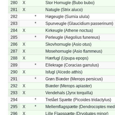
280
X
Stor Hornugle (Bubo bubo)
281
X
Natugle (Strix aluco)
282
*
Høgeugle (Surnia ulula)
283
*
Spurveugle (Glaucidium passerinum)
284
X
Kirkeugle (Athene noctua)
285
*
Perleugle (Aegolius funereus)
286
X
Skovhornugle (Asio otus)
287
X
Mosehornugle (Asio flammeus)
288
X
Hærfugl (Upupa epops)
289
*
Ellekrage (Coracias garrulus)
290
X
Isfugl (Alcedo atthis)
291
*
Grøn Biæder (Merops persicus)
292
X
Biæder (Merops apiaster)
293
X
Vendehals (Jynx torquilla)
294
*
Tretået Spætte (Picoides tridactylus)
295
X
*
Mellemflagspætte (Dendrocoptes med
296
X
Lille Flagspætte (Dryobates minor)