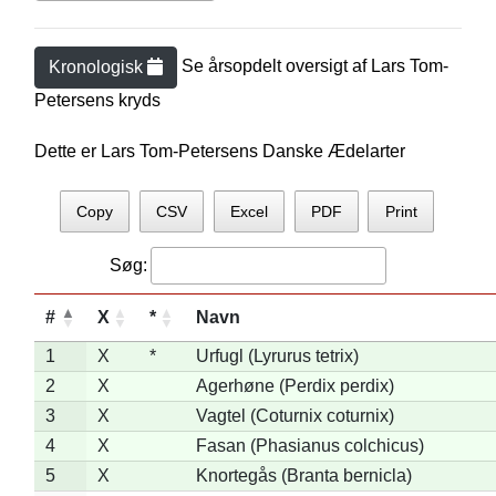
Se årsopdelt oversigt af
Lars Tom-
Kronologisk
Petersen
s kryds
Dette er Lars Tom-Petersens Danske Ædelarter
Copy
CSV
Excel
PDF
Print
Søg:
#
X
*
Navn
1
X
*
Urfugl (Lyrurus tetrix)
2
X
Agerhøne (Perdix perdix)
3
X
Vagtel (Coturnix coturnix)
4
X
Fasan (Phasianus colchicus)
5
X
Knortegås (Branta bernicla)