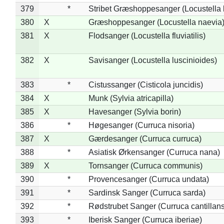
379
*
Stribet Græshoppesanger (Locustella 
380
X
Græshoppesanger (Locustella naevia
381
X
Flodsanger (Locustella fluviatilis)
382
X
Savisanger (Locustella luscinioides)
383
*
Cistussanger (Cisticola juncidis)
384
X
Munk (Sylvia atricapilla)
385
X
Havesanger (Sylvia borin)
386
*
Høgesanger (Curruca nisoria)
387
X
Gærdesanger (Curruca curruca)
388
*
Asiatisk Ørkensanger (Curruca nana)
389
X
Tornsanger (Curruca communis)
390
*
Provencesanger (Curruca undata)
391
*
Sardinsk Sanger (Curruca sarda)
392
*
Rødstrubet Sanger (Curruca cantillans
393
*
Iberisk Sanger (Curruca iberiae)