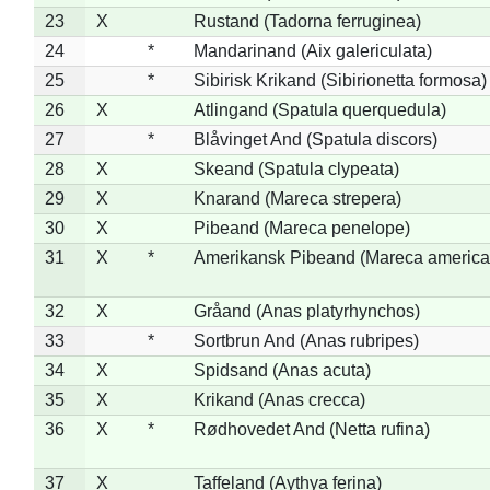
23
X
Rustand (Tadorna ferruginea)
24
*
Mandarinand (Aix galericulata)
25
*
Sibirisk Krikand (Sibirionetta formosa)
26
X
Atlingand (Spatula querquedula)
27
*
Blåvinget And (Spatula discors)
28
X
Skeand (Spatula clypeata)
29
X
Knarand (Mareca strepera)
30
X
Pibeand (Mareca penelope)
31
X
*
Amerikansk Pibeand (Mareca america
32
X
Gråand (Anas platyrhynchos)
33
*
Sortbrun And (Anas rubripes)
34
X
Spidsand (Anas acuta)
35
X
Krikand (Anas crecca)
36
X
*
Rødhovedet And (Netta rufina)
37
X
Taffeland (Aythya ferina)