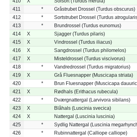
410
X
Solsort (Turdus merula)
411
*
Gråstrubet Drossel (Turdus obscurus)
412
*
Sortstrubet Drossel (Turdus atrogularis
413
*
Brundrossel (Turdus eunomus)
414
X
Sjagger (Turdus pilaris)
415
X
Vindrossel (Turdus iliacus)
416
X
Sangdrossel (Turdus philomelos)
417
X
Misteldrossel (Turdus viscivorus)
418
*
Vandredrossel (Turdus migratorius)
419
X
Grå Fluesnapper (Muscicapa striata)
420
*
Brun Fluesnapper (Muscicapa dauuric
421
X
Rødhals (Erithacus rubecula)
422
*
Dværgnattergal (Larvivora sibilans)
423
X
Blåhals (Luscinia svecica)
424
X
Nattergal (Luscinia luscinia)
425
*
Sydlig Nattergal (Luscinia megarhync
426
*
Rubinnattergal (Calliope calliope)