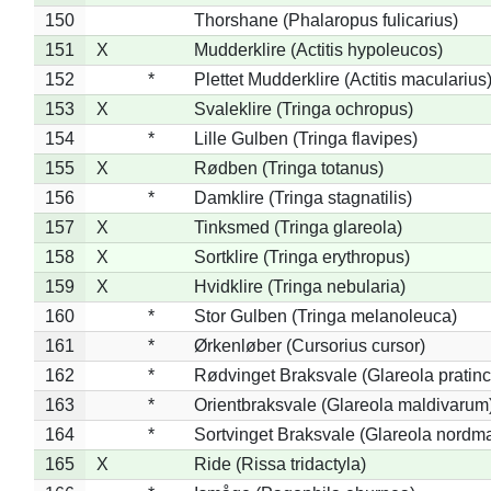
150
Thorshane (Phalaropus fulicarius)
151
X
Mudderklire (Actitis hypoleucos)
152
*
Plettet Mudderklire (Actitis macularius
153
X
Svaleklire (Tringa ochropus)
154
*
Lille Gulben (Tringa flavipes)
155
X
Rødben (Tringa totanus)
156
*
Damklire (Tringa stagnatilis)
157
X
Tinksmed (Tringa glareola)
158
X
Sortklire (Tringa erythropus)
159
X
Hvidklire (Tringa nebularia)
160
*
Stor Gulben (Tringa melanoleuca)
161
*
Ørkenløber (Cursorius cursor)
162
*
Rødvinget Braksvale (Glareola pratinc
163
*
Orientbraksvale (Glareola maldivarum
164
*
Sortvinget Braksvale (Glareola nordm
165
X
Ride (Rissa tridactyla)