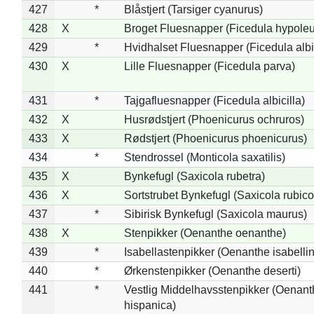
427
*
Blåstjert (Tarsiger cyanurus)
428
X
Broget Fluesnapper (Ficedula hypole
429
*
Hvidhalset Fluesnapper (Ficedula albic
430
X
Lille Fluesnapper (Ficedula parva)
431
*
Tajgafluesnapper (Ficedula albicilla)
432
X
Husrødstjert (Phoenicurus ochruros)
433
X
Rødstjert (Phoenicurus phoenicurus)
434
*
Stendrossel (Monticola saxatilis)
435
X
Bynkefugl (Saxicola rubetra)
436
X
Sortstrubet Bynkefugl (Saxicola rubico
437
*
Sibirisk Bynkefugl (Saxicola maurus)
438
X
Stenpikker (Oenanthe oenanthe)
439
*
Isabellastenpikker (Oenanthe isabelli
440
*
Ørkenstenpikker (Oenanthe deserti)
441
*
Vestlig Middelhavsstenpikker (Oenant
hispanica)