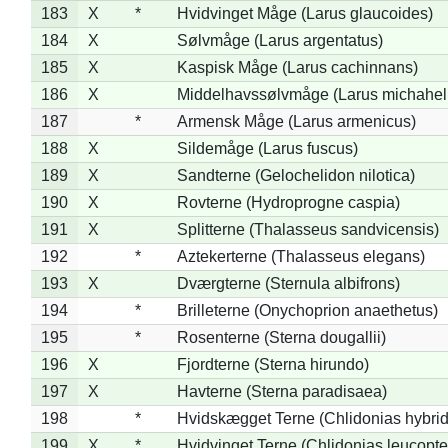
183
X
*
Hvidvinget Måge (Larus glaucoides)
184
X
Sølvmåge (Larus argentatus)
185
X
Kaspisk Måge (Larus cachinnans)
186
X
Middelhavssølvmåge (Larus michahell
187
*
Armensk Måge (Larus armenicus)
188
X
Sildemåge (Larus fuscus)
189
X
Sandterne (Gelochelidon nilotica)
190
X
Rovterne (Hydroprogne caspia)
191
X
Splitterne (Thalasseus sandvicensis)
192
*
Aztekerterne (Thalasseus elegans)
193
X
Dværgterne (Sternula albifrons)
194
*
Brilleterne (Onychoprion anaethetus)
195
*
Rosenterne (Sterna dougallii)
196
X
Fjordterne (Sterna hirundo)
197
X
Havterne (Sterna paradisaea)
198
*
Hvidskægget Terne (Chlidonias hybrid
199
X
*
Hvidvinget Terne (Chlidonias leucopte