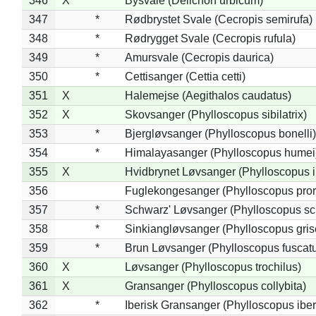
346
X
Bysvale (Delichon urbicum)
347
*
Rødbrystet Svale (Cecropis semirufa)
348
*
Rødrygget Svale (Cecropis rufula)
349
*
Amursvale (Cecropis daurica)
350
*
Cettisanger (Cettia cetti)
351
X
Halemejse (Aegithalos caudatus)
352
X
Skovsanger (Phylloscopus sibilatrix)
353
*
Bjergløvsanger (Phylloscopus bonelli)
354
*
Himalayasanger (Phylloscopus humei
355
X
Hvidbrynet Løvsanger (Phylloscopus i
356
Fuglekongesanger (Phylloscopus pror
357
*
Schwarz' Løvsanger (Phylloscopus sc
358
*
Sinkiangløvsanger (Phylloscopus gris
359
*
Brun Løvsanger (Phylloscopus fuscat
360
X
Løvsanger (Phylloscopus trochilus)
361
X
Gransanger (Phylloscopus collybita)
362
*
Iberisk Gransanger (Phylloscopus iber