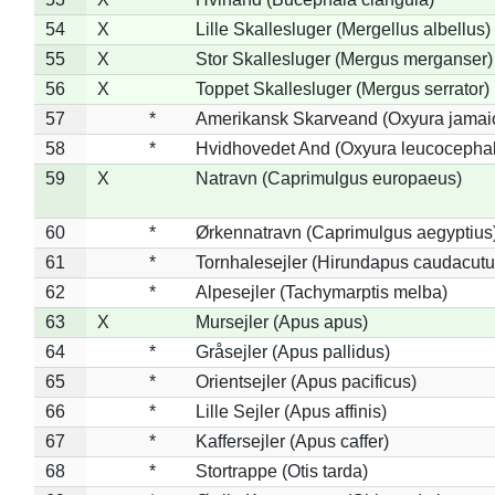
54
X
Lille Skallesluger (Mergellus albellus)
55
X
Stor Skallesluger (Mergus merganser)
56
X
Toppet Skallesluger (Mergus serrator)
57
*
Amerikansk Skarveand (Oxyura jamai
58
*
Hvidhovedet And (Oxyura leucocepha
59
X
Natravn (Caprimulgus europaeus)
60
*
Ørkennatravn (Caprimulgus aegyptius
61
*
Tornhalesejler (Hirundapus caudacutu
62
*
Alpesejler (Tachymarptis melba)
63
X
Mursejler (Apus apus)
64
*
Gråsejler (Apus pallidus)
65
*
Orientsejler (Apus pacificus)
66
*
Lille Sejler (Apus affinis)
67
*
Kaffersejler (Apus caffer)
68
*
Stortrappe (Otis tarda)