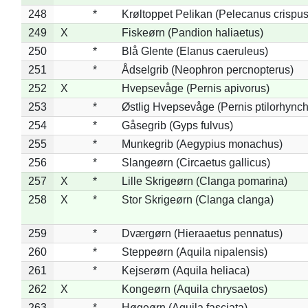
248
*
Krøltoppet Pelikan (Pelecanus crispus
249
X
Fiskeørn (Pandion haliaetus)
250
*
Blå Glente (Elanus caeruleus)
251
*
Ådselgrib (Neophron percnopterus)
252
X
Hvepsevåge (Pernis apivorus)
253
*
Østlig Hvepsevåge (Pernis ptilorhync
254
*
Gåsegrib (Gyps fulvus)
255
*
Munkegrib (Aegypius monachus)
256
*
Slangeørn (Circaetus gallicus)
257
X
*
Lille Skrigeørn (Clanga pomarina)
258
X
*
Stor Skrigeørn (Clanga clanga)
259
*
Dværgørn (Hieraaetus pennatus)
260
*
Steppeørn (Aquila nipalensis)
261
*
Kejserørn (Aquila heliaca)
262
X
Kongeørn (Aquila chrysaetos)
263
*
Høgeørn (Aquila fasciata)