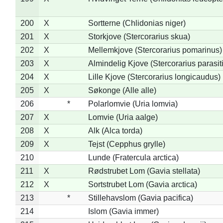
200
X
Sortterne (Chlidonias niger)
201
X
Storkjove (Stercorarius skua)
202
X
Mellemkjove (Stercorarius pomarinus)
203
X
Almindelig Kjove (Stercorarius parasit
204
X
Lille Kjove (Stercorarius longicaudus)
205
X
Søkonge (Alle alle)
206
*
Polarlomvie (Uria lomvia)
207
X
Lomvie (Uria aalge)
208
X
Alk (Alca torda)
209
X
Tejst (Cepphus grylle)
210
Lunde (Fratercula arctica)
211
X
Rødstrubet Lom (Gavia stellata)
212
X
Sortstrubet Lom (Gavia arctica)
213
*
Stillehavslom (Gavia pacifica)
214
Islom (Gavia immer)