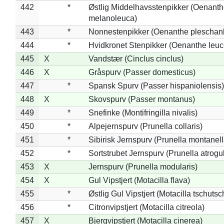
442
*
Østlig Middelhavsstenpikker (Oenant
melanoleuca)
443
*
Nonnestenpikker (Oenanthe pleschan
444
*
Hvidkronet Stenpikker (Oenanthe leu
445
X
Vandstær (Cinclus cinclus)
446
X
Gråspurv (Passer domesticus)
447
*
Spansk Spurv (Passer hispaniolensis)
448
X
Skovspurv (Passer montanus)
449
*
Snefinke (Montifringilla nivalis)
450
*
Alpejernspurv (Prunella collaris)
451
*
Sibirisk Jernspurv (Prunella montanell
452
*
Sortstrubet Jernspurv (Prunella atrogul
453
X
Jernspurv (Prunella modularis)
454
X
Gul Vipstjert (Motacilla flava)
455
*
Østlig Gul Vipstjert (Motacilla tschuts
456
*
Citronvipstjert (Motacilla citreola)
457
X
Bjergvipstjert (Motacilla cinerea)