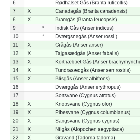
6
Rødhalset Gås (Branta ruficollis)
7
X
Canadagås (Branta canadensis)
8
X
Bramgås (Branta leucopsis)
9
*
Indisk Gås (Anser indicus)
10
*
Dværgsnegås (Anser rossii)
11
X
Grågås (Anser anser)
12
X
Tajgasædgås (Anser fabalis)
13
X
Kortnæbbet Gås (Anser brachyrhynch
14
X
Tundrasædgås (Anser serrirostris)
15
X
Blisgås (Anser albifrons)
16
Dværggås (Anser erythropus)
17
Sortsvane (Cygnus atratus)
18
X
Knopsvane (Cygnus olor)
19
X
Pibesvane (Cygnus columbianus)
20
X
Sangsvane (Cygnus cygnus)
21
X
Nilgås (Alopochen aegyptiaca)
22
X
Gravand (Tadorna tadorna)