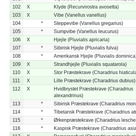
102
X
Klyde (Recurvirostra avosetta)
103
X
Vibe (Vanellus vanellus)
104
*
Steppevibe (Vanellus gregarius)
105
*
Sumpvibe (Vanellus leucurus)
106
X
Hjejle (Pluvialis apricaria)
107
*
Sibirisk Hjejle (Pluvialis fulva)
108
*
Amerikansk Hjejle (Pluvialis dominica
109
X
Strandhjejle (Pluvialis squatarola)
110
X
Stor Præstekrave (Charadrius hiaticul
111
X
Lille Præstekrave (Charadrius dubius)
112
X
Hvidbrystet Præstekrave (Charadrius
alexandrinus)
113
*
Sibirisk Præstekrave (Charadrius mon
114
*
Tibetansk Præstekrave (Charadrius atr
115
*
Ørkenpræstekrave (Charadrius leschen
116
*
Kaspisk Præstekrave (Charadrius asia