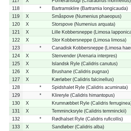
117
X
Pomeransfugl (Charadrius morinellus)
118
*
Bartramsklire (Bartramia longicauda)
119
X
Småspove (Numenius phaeopus)
120
X
Storspove (Numenius arquata)
121
X
Lille Kobbersneppe (Limosa lapponic
122
X
Stor Kobbersneppe (Limosa limosa)
123
*
Canadisk Kobbersneppe (Limosa hae
124
X
Stenvender (Arenaria interpres)
125
X
Islandsk Ryle (Calidris canutus)
126
X
Brushane (Calidris pugnax)
127
X
Kærløber (Calidris falcinellus)
128
*
Spidshalet Ryle (Calidris acuminata)
129
*
Klireryle (Calidris himantopus)
130
X
Krumnæbbet Ryle (Calidris ferruginea
131
X
Temmincksryle (Calidris temminckii)
132
*
Rødhalset Ryle (Calidris ruficollis)
133
X
Sandløber (Calidris alba)