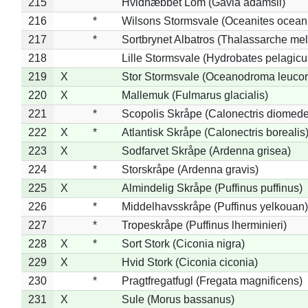
215
Hvidnæbbet Lom (Gavia adamsii)
216
*
Wilsons Stormsvale (Oceanites ocean
217
*
Sortbrynet Albatros (Thalassarche me
218
Lille Stormsvale (Hydrobates pelagicu
219
X
Stor Stormsvale (Oceanodroma leuco
220
X
Mallemuk (Fulmarus glacialis)
221
*
Scopolis Skråpe (Calonectris diomed
222
X
*
Atlantisk Skråpe (Calonectris borealis
223
X
Sodfarvet Skråpe (Ardenna grisea)
224
*
Storskråpe (Ardenna gravis)
225
X
Almindelig Skråpe (Puffinus puffinus)
226
*
Middelhavsskråpe (Puffinus yelkouan)
227
*
Tropeskråpe (Puffinus lherminieri)
228
X
*
Sort Stork (Ciconia nigra)
229
X
Hvid Stork (Ciconia ciconia)
230
*
Pragtfregatfugl (Fregata magnificens)
231
X
Sule (Morus bassanus)