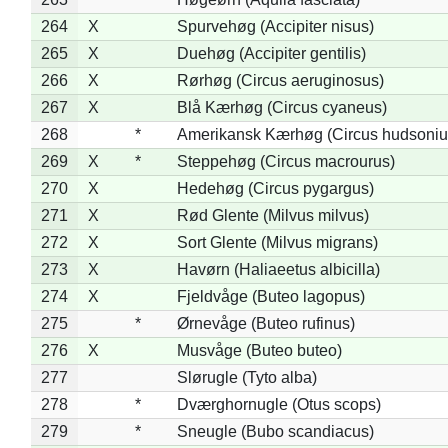
264
X
Spurvehøg (Accipiter nisus)
265
X
Duehøg (Accipiter gentilis)
266
X
Rørhøg (Circus aeruginosus)
267
X
Blå Kærhøg (Circus cyaneus)
268
*
Amerikansk Kærhøg (Circus hudsoniu
269
X
*
Steppehøg (Circus macrourus)
270
X
Hedehøg (Circus pygargus)
271
X
Rød Glente (Milvus milvus)
272
X
Sort Glente (Milvus migrans)
273
X
Havørn (Haliaeetus albicilla)
274
X
Fjeldvåge (Buteo lagopus)
275
*
Ørnevåge (Buteo rufinus)
276
X
Musvåge (Buteo buteo)
277
Slørugle (Tyto alba)
278
*
Dværghornugle (Otus scops)
279
*
Sneugle (Bubo scandiacus)