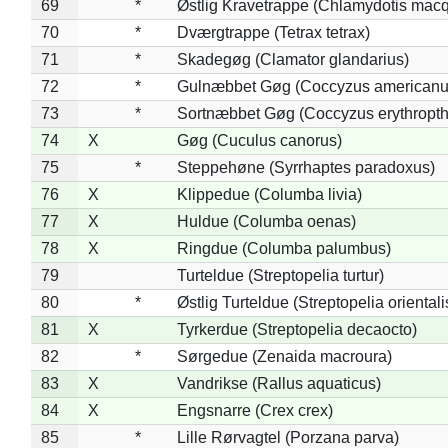
69
*
Østlig Kravetrappe (Chlamydotis macq
70
*
Dværgtrappe (Tetrax tetrax)
71
*
Skadegøg (Clamator glandarius)
72
*
Gulnæbbet Gøg (Coccyzus americanu
73
*
Sortnæbbet Gøg (Coccyzus erythropt
74
X
Gøg (Cuculus canorus)
75
*
Steppehøne (Syrrhaptes paradoxus)
76
X
Klippedue (Columba livia)
77
X
Huldue (Columba oenas)
78
X
Ringdue (Columba palumbus)
79
Turteldue (Streptopelia turtur)
80
*
Østlig Turteldue (Streptopelia orientali
81
X
Tyrkerdue (Streptopelia decaocto)
82
*
Sørgedue (Zenaida macroura)
83
X
Vandrikse (Rallus aquaticus)
84
X
Engsnarre (Crex crex)
85
*
Lille Rørvagtel (Porzana parva)