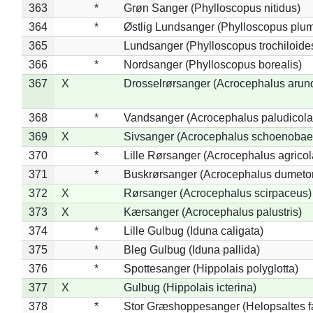
363
*
Grøn Sanger (Phylloscopus nitidus)
364
*
Østlig Lundsanger (Phylloscopus plum
365
Lundsanger (Phylloscopus trochiloide
366
*
Nordsanger (Phylloscopus borealis)
367
X
Drosselrørsanger (Acrocephalus arun
368
*
Vandsanger (Acrocephalus paludicola
369
X
Sivsanger (Acrocephalus schoenobae
370
*
Lille Rørsanger (Acrocephalus agricol
371
*
Buskrørsanger (Acrocephalus dumeto
372
X
Rørsanger (Acrocephalus scirpaceus)
373
X
Kærsanger (Acrocephalus palustris)
374
*
Lille Gulbug (Iduna caligata)
375
*
Bleg Gulbug (Iduna pallida)
376
*
Spottesanger (Hippolais polyglotta)
377
X
Gulbug (Hippolais icterina)
378
*
Stor Græshoppesanger (Helopsaltes fa