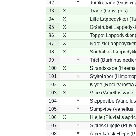
92
*
Jomfrutrane (Grus vir
93
X
Trane (Grus grus)
94
X
Lille Lappedykker (Ta
95
X
Gråstrubet Lappedykk
96
X
Toppet Lappedykker (
97
X
Nordisk Lappedykker 
98
X
Sorthalset Lappedykke
99
*
Triel (Burhinus oedi
100
X
Strandskade (Haemat
101
*
Stylteløber (Himanto
102
X
Klyde (Recurvirostra 
103
X
Vibe (Vanellus vanell
104
*
Steppevibe (Vanellus
105
*
Sumpvibe (Vanellus l
106
X
Hjejle (Pluvialis apric
107
*
Sibirisk Hjejle (Pluvia
108
*
Amerikansk Hjejle (Pl