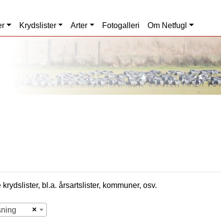
er
Krydslister
Arter
Fotogalleri
Om Netfugl
krydslister, bl.a. årsartslister, kommuner, osv.
×
sning