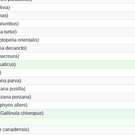
ivia)
nas)
alumbus)
a turtur)
ptopelia orientalis)
lia decaocto)
acroura)
uaticus)
)
ana parva)
ana pusilla)
orzana porzana)
phyrio alleni)
allinula chloropus)
)
e canadensis)