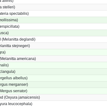
 affinis)
 stelleri)
eria spectabilis)
mollissima)
erspicillata)
fusca)
 (Melanitta deglandi)
lanitta stejnegeri)
gra)
Melanitta americana)
alis)
clangula)
rgellus albellus)
ergus merganser)
Mergus serrator)
d (Oxyura jamaicensis)
yura leucocephala)