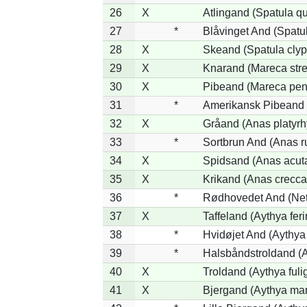
26
X
Atlingand (Spatula q
27
*
Blåvinget And (Spatul
28
X
Skeand (Spatula clyp
29
X
Knarand (Mareca stre
30
X
Pibeand (Mareca pen
31
*
Amerikansk Pibeand 
32
X
Gråand (Anas platyr
33
*
Sortbrun And (Anas r
34
X
Spidsand (Anas acut
35
X
Krikand (Anas crecca
36
*
Rødhovedet And (Nett
37
X
Taffeland (Aythya feri
38
*
Hvidøjet And (Aythya
39
*
Halsbåndstroldand (Ay
40
X
Troldand (Aythya fuli
41
X
Bjergand (Aythya mar