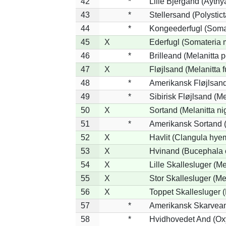
42
*
Lille Bjergand (Aythya
43
*
Stellersand (Polysticta
44
*
Kongeederfugl (Somat
45
X
Ederfugl (Somateria 
46
*
Brilleand (Melanitta p
47
X
Fløjlsand (Melanitta 
48
*
Amerikansk Fløjlsand
49
*
Sibirisk Fløjlsand (Me
50
X
Sortand (Melanitta ni
51
*
Amerikansk Sortand (
52
X
Havlit (Clangula hyem
53
X
Hvinand (Bucephala 
54
X
Lille Skallesluger (Me
55
X
Stor Skallesluger (M
56
X
Toppet Skallesluger (
57
*
Amerikansk Skarvean
58
*
Hvidhovedet And (Ox