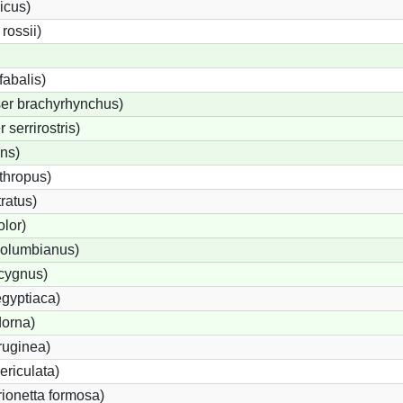
icus)
ossii)
abalis)
er brachyrhynchus)
serrirostris)
ons)
thropus)
ratus)
lor)
olumbianus)
cygnus)
gyptiaca)
dorna)
ruginea)
ericulata)
rionetta formosa)