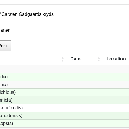
f
Carsten Gadgaard
s kryds
arter
Print
Dato
Lokation
dix)
nix)
lchicus)
nicla)
 ruficollis)
anadensis)
opsis)