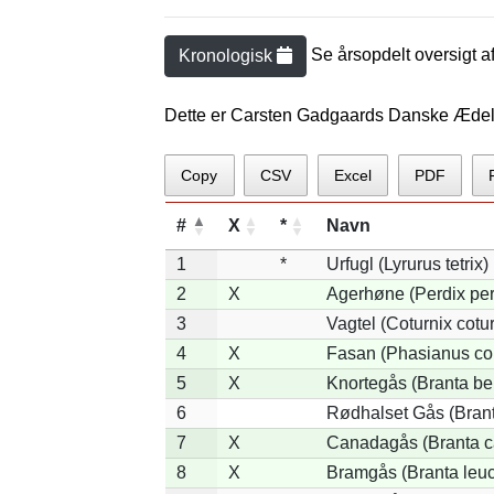
Se årsopdelt oversigt a
Kronologisk
Dette er Carsten Gadgaards Danske Ædel
Copy
CSV
Excel
PDF
#
X
*
Navn
1
*
Urfugl (Lyrurus tetrix)
2
X
Agerhøne (Perdix per
3
Vagtel (Coturnix cotur
4
X
Fasan (Phasianus co
5
X
Knortegås (Branta ber
6
Rødhalset Gås (Branta
7
X
Canadagås (Branta c
8
X
Bramgås (Branta leuc