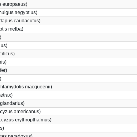
s europaeus)
ulgus aegyptius)
ndapus caudacutus)
ptis melba)
)
dus)
ificus)
nis)
fer)
)
Chlamydotis macqueenii)
etrax)
glandarius)
cyzus americanus)
cyzus erythropthalmus)
s)
tes paradoxus)