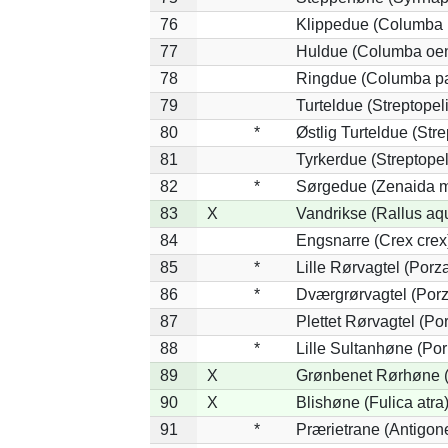
76
Klippedue (Columba l
77
Huldue (Columba oe
78
Ringdue (Columba p
79
Turteldue (Streptopeli
80
*
Østlig Turteldue (Stre
81
Tyrkerdue (Streptope
82
*
Sørgedue (Zenaida m
83
X
Vandrikse (Rallus aq
84
Engsnarre (Crex crex
85
*
Lille Rørvagtel (Porz
86
*
Dværgrørvagtel (Porz
87
Plettet Rørvagtel (P
88
*
Lille Sultanhøne (Por
89
X
Grønbenet Rørhøne (G
90
X
Blishøne (Fulica atra
91
*
Prærietrane (Antigon