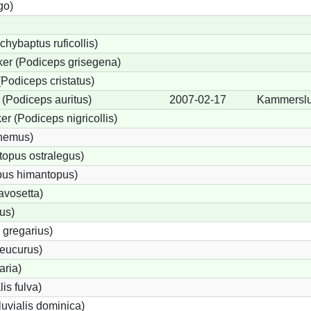
go)
chybaptus ruficollis)
er (Podiceps grisegena)
Podiceps cristatus)
(Podiceps auritus)
2007-02-17
Kammersl
r (Podiceps nigricollis)
cnemus)
opus ostralegus)
pus himantopus)
avosetta)
us)
 gregarius)
eucurus)
aria)
lis fulva)
uvialis dominica)