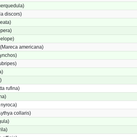
uerquedula)
a discors)
eata)
pera)
elope)
(Mareca americana)
hynchos)
ubripes)
a)
)
a rufina)
na)
 nyroca)
thya collaris)
gula)
ila)