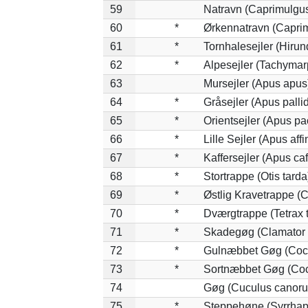
59
Natravn (Caprimulgu
60
*
Ørkennatravn (Caprim
61
*
Tornhalesejler (Hiru
62
*
Alpesejler (Tachymar
63
Mursejler (Apus apus
64
*
Gråsejler (Apus palli
65
*
Orientsejler (Apus pac
66
*
Lille Sejler (Apus affi
67
*
Kaffersejler (Apus caf
68
*
Stortrappe (Otis tarda
69
*
Østlig Kravetrappe (
70
*
Dværgtrappe (Tetrax t
71
*
Skadegøg (Clamator 
72
*
Gulnæbbet Gøg (Coc
73
*
Sortnæbbet Gøg (Coc
74
Gøg (Cuculus canoru
75
*
Steppehøne (Syrrhap