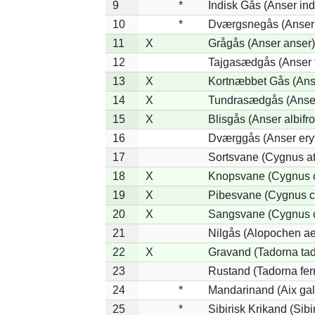
9
*
Indisk Gås (Anser ind
10
*
Dværgsnegås (Anser r
11
X
Grågås (Anser anser)
12
Tajgasædgås (Anser f
13
X
Kortnæbbet Gås (Ans
14
X
Tundrasædgås (Anser 
15
X
Blisgås (Anser albifr
16
Dværggås (Anser ery
17
Sortsvane (Cygnus at
18
X
Knopsvane (Cygnus o
19
X
Pibesvane (Cygnus c
20
X
Sangsvane (Cygnus 
21
Nilgås (Alopochen ae
22
X
Gravand (Tadorna ta
23
Rustand (Tadorna fer
24
*
Mandarinand (Aix gal
25
*
Sibirisk Krikand (Sibi