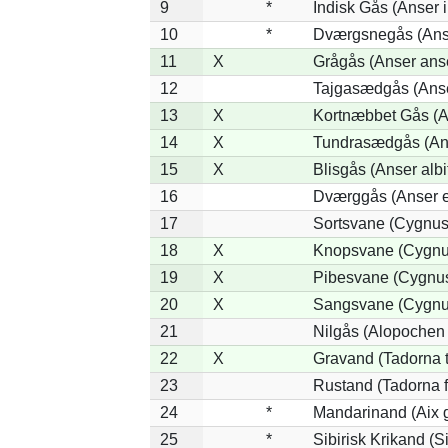
9
*
Indisk Gås (Anser 
10
*
Dværgsnegås (Anse
11
X
Grågås (Anser ans
12
Tajgasædgås (Anser
13
X
Kortnæbbet Gås (A
14
X
Tundrasædgås (Anse
15
X
Blisgås (Anser albi
16
Dværggås (Anser e
17
Sortsvane (Cygnus 
18
X
Knopsvane (Cygnus
19
X
Pibesvane (Cygnu
20
X
Sangsvane (Cygnu
21
Nilgås (Alopochen
22
X
Gravand (Tadorna 
23
Rustand (Tadorna f
24
*
Mandarinand (Aix g
25
*
Sibirisk Krikand (S