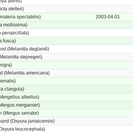
ya affinis)
cta stelleri)
ateria spectabilis)
2003-04-01
a mollissima)
 perspicillata)
a fusca)
nd (Melanitta deglandi)
Melanitta stejnegeri)
nigra)
d (Melanitta americana)
yemalis)
a clangula)
(Mergellus albellus)
(Mergus merganser)
r (Mergus serrator)
and (Oxyura jamaicensis)
Oxyura leucocephala)