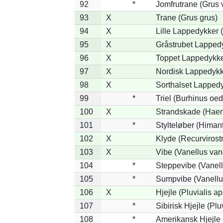
92
*
Jomfrutrane (Grus v
93
X
Trane (Grus grus)
94
X
Lille Lappedykker (
95
X
Gråstrubet Lapped
96
X
Toppet Lappedykker
97
X
Nordisk Lappedykke
98
X
Sorthalset Lappedy
99
*
Triel (Burhinus oe
100
X
Strandskade (Haem
101
*
Stylteløber (Hima
102
X
Klyde (Recurvirost
103
X
Vibe (Vanellus van
104
*
Steppevibe (Vanell
105
*
Sumpvibe (Vanellu
106
X
Hjejle (Pluvialis ap
107
*
Sibirisk Hjejle (Pluv
108
*
Amerikansk Hjejle 