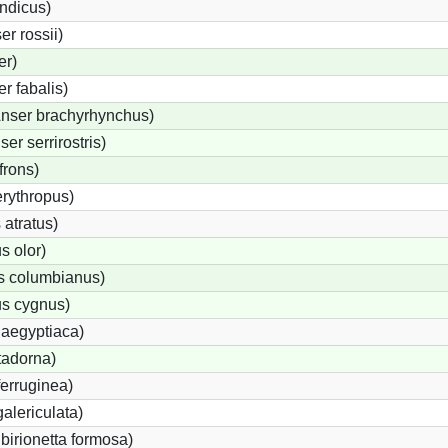
indicus)
r rossii)
er)
 fabalis)
nser brachyrhynchus)
r serrirostris)
frons)
rythropus)
atratus)
 olor)
s columbianus)
s cygnus)
 aegyptiaca)
tadorna)
erruginea)
alericulata)
ibirionetta formosa)