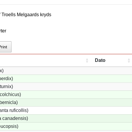
f
Troells Melgaard
s kryds
ter
Print
Dato
x)
erdix)
turnix)
colchicus)
bernicla)
ta ruficollis)
 canadensis)
eucopsis)