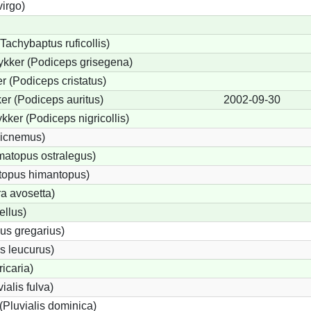
irgo)
Tachybaptus ruficollis)
ykker (Podiceps grisegena)
 (Podiceps cristatus)
r (Podiceps auritus)
2002-09-30
kker (Podiceps nigricollis)
dicnemus)
atopus ostralegus)
ntopus himantopus)
ra avosetta)
ellus)
us gregarius)
s leucurus)
ricaria)
ialis fulva)
(Pluvialis dominica)