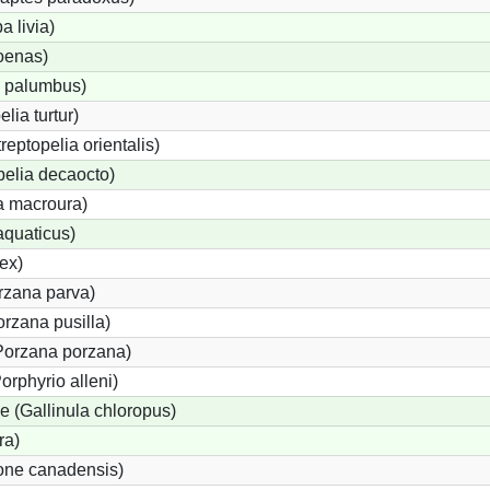
 livia)
oenas)
 palumbus)
lia turtur)
reptopelia orientalis)
pelia decaocto)
 macroura)
aquaticus)
ex)
orzana parva)
rzana pusilla)
(Porzana porzana)
orphyrio alleni)
 (Gallinula chloropus)
ra)
one canadensis)