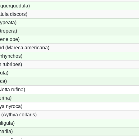
 querquedula)
tula discors)
ypeata)
trepera)
enelope)
d (Mareca americana)
yrhynchos)
 rubripes)
uta)
ca)
tta rufina)
erina)
ya nyroca)
(Aythya collaris)
ligula)
arila)