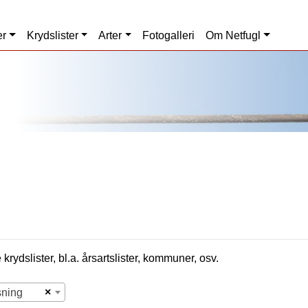
er
Krydslister
Arter
Fotogalleri
Om Netfugl
krydslister, bl.a. årsartslister, kommuner, osv.
×
sning