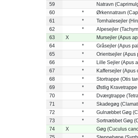
59
Natravn (Caprimul
60
*
Ørkennatravn (Cap
61
*
Tornhalesejler (Hi
62
*
Alpesejler (Tachym
63
X
Mursejler (Apus ap
64
*
Gråsejler (Apus pal
65
*
Orientsejler (Apus 
66
*
Lille Sejler (Apus af
67
*
Kaffersejler (Apus c
68
*
Stortrappe (Otis ta
69
*
Østlig Kravetrappe
70
*
Dværgtrappe (Tetra
71
*
Skadegøg (Clamato
72
*
Gulnæbbet Gøg (C
73
*
Sortnæbbet Gøg (C
74
X
Gøg (Cuculus cano
75
*
Steppehøne (Syrrh