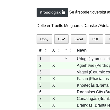
Se årsopdelt oversigt a
Kronologisk
Dette er Troells Melgaards Danske Ædelar
Copy
CSV
Excel
PDF
#
X
*
Navn
1
*
Urfugl (Lyrurus tetri
2
X
Agerhøne (Perdix p
3
Vagtel (Coturnix co
4
X
Fasan (Phasianus 
5
X
Knortegås (Branta 
6
Rødhalset Gås (Bran
7
X
Canadagås (Branta
8
X
Bramgås (Branta l