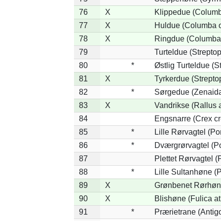
76
X
Klippedue (Columba
77
X
Huldue (Columba 
78
X
Ringdue (Columba
79
Turteldue (Streptope
80
*
Østlig Turteldue (St
81
X
Tyrkerdue (Strepto
82
*
Sørgedue (Zenaida
83
X
Vandrikse (Rallus 
84
Engsnarre (Crex cr
85
*
Lille Rørvagtel (P
86
*
Dværgrørvagtel (Po
87
Plettet Rørvagtel 
88
*
Lille Sultanhøne (P
89
X
Grønbenet Rørhøne
90
X
Blishøne (Fulica at
91
*
Prærietrane (Antig