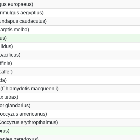
gus europaeus)
rimulgus aegyptius)
rundapus caudacutus)
arptis melba)
us)
lidus)
pacificus)
finis)
affer)
rda)
 (Chlamydotis macqueenii)
x tetrax)
r glandarius)
occyzus americanus)
occyzus erythropthalmus)
rus)
aptes paradoxus)