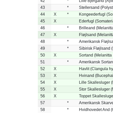
42
*
Lille Bjergand (Ayth
43
*
Stellersand (Polysti
44
X
*
Kongeederfugl (Som
45
X
Ederfugl (Somateri
46
*
Brilleand (Melanitta
47
X
Fløjlsand (Melanitt
48
*
Amerikansk Fløjlsa
49
*
Sibirisk Fløjlsand (
50
X
Sortand (Melanitta 
51
*
Amerikansk Sortan
52
X
Havlit (Clangula h
53
X
Hvinand (Bucephal
54
X
Lille Skallesluger 
55
X
Stor Skallesluger 
56
X
Toppet Skallesluge
57
*
Amerikansk Skarve
58
*
Hvidhovedet And (