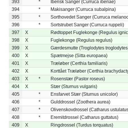
393
*
Iberisk Sanger (Curruca iberiae)
394
*
Makisanger (Curruca subalpina)
395
*
Sorthovedet Sanger (Curruca melano
396
*
Sortstrubet Sanger (Curruca ruppeli)
397
X
Rødtoppet Fuglekonge (Regulus ignica
398
X
Fuglekonge (Regulus regulus)
399
X
Gærdesmutte (Troglodytes troglodytes
400
X
Spætmejse (Sitta europaea)
401
X
Træløber (Certhia familiaris)
402
X
Korttået Træløber (Certhia brachydact
403
X
*
Rosenstær (Pastor roseus)
404
X
Stær (Sturnus vulgaris)
405
*
Ensfarvet Stær (Sturnus unicolor)
406
*
Gulddrossel (Zoothera aurea)
407
*
Olivenskovdrossel (Catharus ustulatus
408
*
Eremitdrossel (Catharus guttatus)
409
X
Ringdrossel (Turdus torquatus)