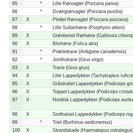
85
*
Lille Rørvagtel (Porzana parva)
86
*
Dværgrørvagtel (Porzana pusilla)
87
X
Plettet Rørvagtel (Porzana porzana)
88
*
Lille Sultanhøne (Porphyrio alleni)
89
X
Grønbenet Rørhøne (Gallinula chloro
90
X
Blishøne (Fulica atra)
91
*
Prærietrane (Antigone canadensis)
92
*
Jomfrutrane (Grus virgo)
93
X
Trane (Grus grus)
94
X
Lille Lappedykker (Tachybaptus ruficol
95
X
Gråstrubet Lappedykker (Podiceps gr
96
X
Toppet Lappedykker (Podiceps cristat
97
X
Nordisk Lappedykker (Podiceps auritu
98
X
Sorthalset Lappedykker (Podiceps nigri
99
*
Triel (Burhinus oedicnemus)
100
X
Strandskade (Haematopus ostralegus