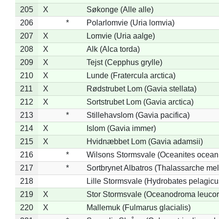
205
X
Søkonge (Alle alle)
206
*
Polarlomvie (Uria lomvia)
207
X
Lomvie (Uria aalge)
208
X
Alk (Alca torda)
209
X
Tejst (Cepphus grylle)
210
X
Lunde (Fratercula arctica)
211
X
Rødstrubet Lom (Gavia stellata)
212
X
Sortstrubet Lom (Gavia arctica)
213
*
Stillehavslom (Gavia pacifica)
214
X
Islom (Gavia immer)
215
X
Hvidnæbbet Lom (Gavia adamsii)
216
*
Wilsons Stormsvale (Oceanites ocean
217
*
Sortbrynet Albatros (Thalassarche me
218
Lille Stormsvale (Hydrobates pelagicu
219
X
Stor Stormsvale (Oceanodroma leuco
220
X
Mallemuk (Fulmarus glacialis)