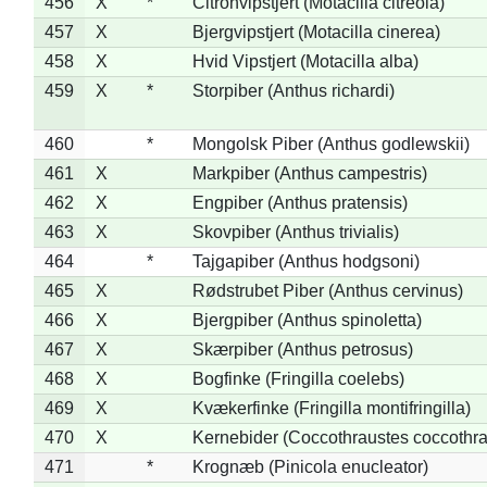
456
X
*
Citronvipstjert (Motacilla citreola)
457
X
Bjergvipstjert (Motacilla cinerea)
458
X
Hvid Vipstjert (Motacilla alba)
459
X
*
Storpiber (Anthus richardi)
460
*
Mongolsk Piber (Anthus godlewskii)
461
X
Markpiber (Anthus campestris)
462
X
Engpiber (Anthus pratensis)
463
X
Skovpiber (Anthus trivialis)
464
*
Tajgapiber (Anthus hodgsoni)
465
X
Rødstrubet Piber (Anthus cervinus)
466
X
Bjergpiber (Anthus spinoletta)
467
X
Skærpiber (Anthus petrosus)
468
X
Bogfinke (Fringilla coelebs)
469
X
Kvækerfinke (Fringilla montifringilla)
470
X
Kernebider (Coccothraustes coccothra
471
*
Krognæb (Pinicola enucleator)