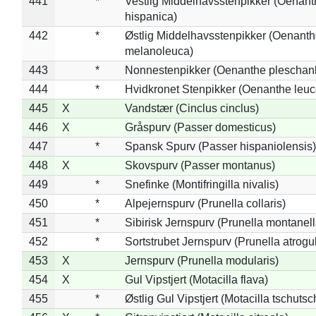
441
*
Vestlig Middelhavsstenpikker (Oenant
hispanica)
442
*
Østlig Middelhavsstenpikker (Oenant
melanoleuca)
443
*
Nonnestenpikker (Oenanthe pleschan
444
*
Hvidkronet Stenpikker (Oenanthe leu
445
X
Vandstær (Cinclus cinclus)
446
X
Gråspurv (Passer domesticus)
447
*
Spansk Spurv (Passer hispaniolensis)
448
X
Skovspurv (Passer montanus)
449
*
Snefinke (Montifringilla nivalis)
450
*
Alpejernspurv (Prunella collaris)
451
*
Sibirisk Jernspurv (Prunella montanell
452
*
Sortstrubet Jernspurv (Prunella atrogul
453
X
Jernspurv (Prunella modularis)
454
X
Gul Vipstjert (Motacilla flava)
455
*
Østlig Gul Vipstjert (Motacilla tschuts