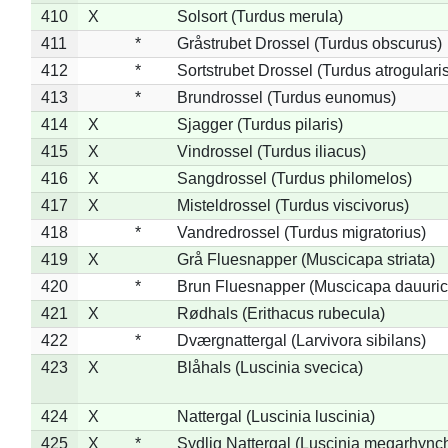
410
X
Solsort (Turdus merula)
411
*
Gråstrubet Drossel (Turdus obscurus)
412
*
Sortstrubet Drossel (Turdus atrogularis
413
*
Brundrossel (Turdus eunomus)
414
X
Sjagger (Turdus pilaris)
415
X
Vindrossel (Turdus iliacus)
416
X
Sangdrossel (Turdus philomelos)
417
X
Misteldrossel (Turdus viscivorus)
418
*
Vandredrossel (Turdus migratorius)
419
X
Grå Fluesnapper (Muscicapa striata)
420
*
Brun Fluesnapper (Muscicapa dauuric
421
X
Rødhals (Erithacus rubecula)
422
*
Dværgnattergal (Larvivora sibilans)
423
X
Blåhals (Luscinia svecica)
424
X
Nattergal (Luscinia luscinia)
425
X
*
Sydlig Nattergal (Luscinia megarhync