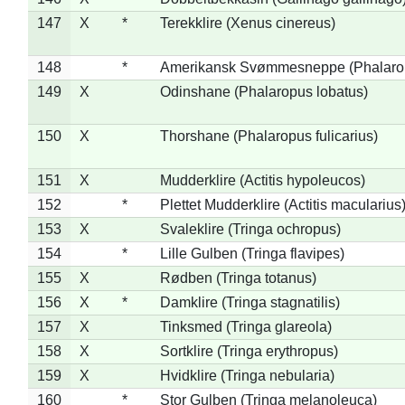
147
X
*
Terekklire (Xenus cinereus)
148
*
Amerikansk Svømmesneppe (Phalaropu
149
X
Odinshane (Phalaropus lobatus)
150
X
Thorshane (Phalaropus fulicarius)
151
X
Mudderklire (Actitis hypoleucos)
152
*
Plettet Mudderklire (Actitis macularius
153
X
Svaleklire (Tringa ochropus)
154
*
Lille Gulben (Tringa flavipes)
155
X
Rødben (Tringa totanus)
156
X
*
Damklire (Tringa stagnatilis)
157
X
Tinksmed (Tringa glareola)
158
X
Sortklire (Tringa erythropus)
159
X
Hvidklire (Tringa nebularia)
160
*
Stor Gulben (Tringa melanoleuca)