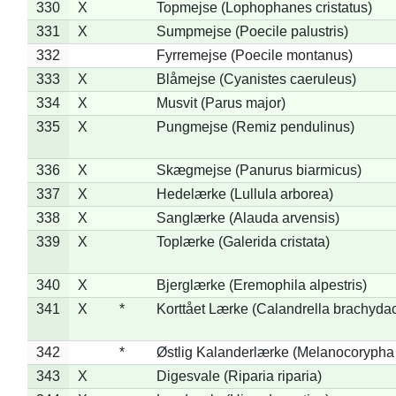
330
X
Topmejse (Lophophanes cristatus)
331
X
Sumpmejse (Poecile palustris)
332
Fyrremejse (Poecile montanus)
333
X
Blåmejse (Cyanistes caeruleus)
334
X
Musvit (Parus major)
335
X
Pungmejse (Remiz pendulinus)
336
X
Skægmejse (Panurus biarmicus)
337
X
Hedelærke (Lullula arborea)
338
X
Sanglærke (Alauda arvensis)
339
X
Toplærke (Galerida cristata)
340
X
Bjerglærke (Eremophila alpestris)
341
X
*
Korttået Lærke (Calandrella brachydac
342
*
Østlig Kalanderlærke (Melanocorypha
343
X
Digesvale (Riparia riparia)