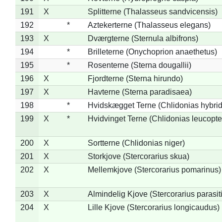
191
X
Splitterne (Thalasseus sandvicensis)
192
*
Aztekerterne (Thalasseus elegans)
193
X
Dværgterne (Sternula albifrons)
194
*
Brilleterne (Onychoprion anaethetus)
195
*
Rosenterne (Sterna dougallii)
196
X
Fjordterne (Sterna hirundo)
197
X
Havterne (Sterna paradisaea)
198
*
Hvidskægget Terne (Chlidonias hybrid
199
X
*
Hvidvinget Terne (Chlidonias leucopte
200
X
Sortterne (Chlidonias niger)
201
X
Storkjove (Stercorarius skua)
202
X
Mellemkjove (Stercorarius pomarinus)
203
X
Almindelig Kjove (Stercorarius parasit
204
X
Lille Kjove (Stercorarius longicaudus)