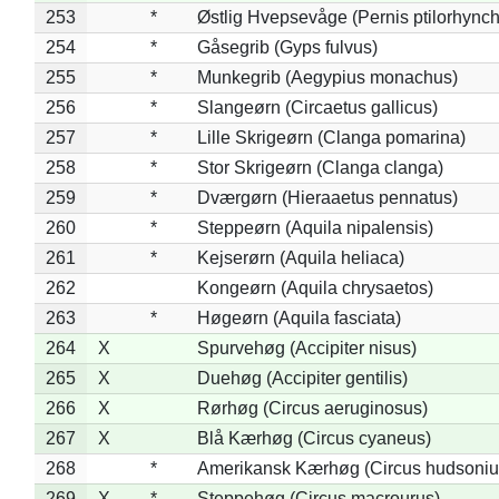
253
*
Østlig Hvepsevåge (Pernis ptilorhync
254
*
Gåsegrib (Gyps fulvus)
255
*
Munkegrib (Aegypius monachus)
256
*
Slangeørn (Circaetus gallicus)
257
*
Lille Skrigeørn (Clanga pomarina)
258
*
Stor Skrigeørn (Clanga clanga)
259
*
Dværgørn (Hieraaetus pennatus)
260
*
Steppeørn (Aquila nipalensis)
261
*
Kejserørn (Aquila heliaca)
262
Kongeørn (Aquila chrysaetos)
263
*
Høgeørn (Aquila fasciata)
264
X
Spurvehøg (Accipiter nisus)
265
X
Duehøg (Accipiter gentilis)
266
X
Rørhøg (Circus aeruginosus)
267
X
Blå Kærhøg (Circus cyaneus)
268
*
Amerikansk Kærhøg (Circus hudsoniu
269
X
*
Steppehøg (Circus macrourus)