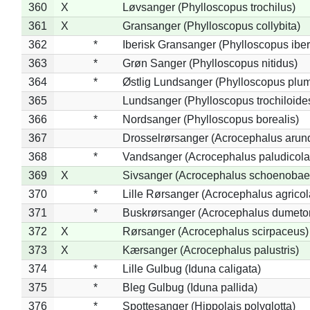
360
X
Løvsanger (Phylloscopus trochilus)
361
X
Gransanger (Phylloscopus collybita)
362
*
Iberisk Gransanger (Phylloscopus iber
363
*
Grøn Sanger (Phylloscopus nitidus)
364
*
Østlig Lundsanger (Phylloscopus plum
365
Lundsanger (Phylloscopus trochiloide
366
*
Nordsanger (Phylloscopus borealis)
367
Drosselrørsanger (Acrocephalus arun
368
*
Vandsanger (Acrocephalus paludicola
369
X
Sivsanger (Acrocephalus schoenobae
370
*
Lille Rørsanger (Acrocephalus agricol
371
*
Buskrørsanger (Acrocephalus dumeto
372
X
Rørsanger (Acrocephalus scirpaceus)
373
X
Kærsanger (Acrocephalus palustris)
374
*
Lille Gulbug (Iduna caligata)
375
*
Bleg Gulbug (Iduna pallida)
376
*
Spottesanger (Hippolais polyglotta)