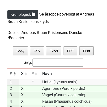
Se årsopdelt oversigt af
Andreas
Kronologisk
Bruun Kristensen
s kryds
Dette er Andreas Bruun Kristensens Danske
Ædelarter
Copy
CSV
Excel
PDF
Print
Søg:
#
X
*
Navn
1
*
Urfugl (Lyrurus tetrix)
2
X
Agerhøne (Perdix perdix)
3
X
Vagtel (Coturnix coturnix)
4
X
Fasan (Phasianus colchicus)