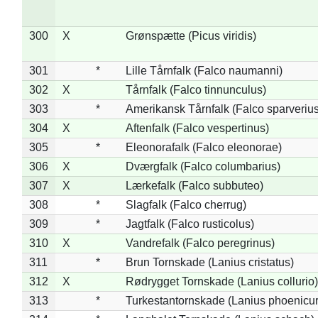
300
X
Grønspætte (Picus viridis)
301
*
Lille Tårnfalk (Falco naumanni)
302
X
Tårnfalk (Falco tinnunculus)
303
*
Amerikansk Tårnfalk (Falco sparverius
304
X
Aftenfalk (Falco vespertinus)
305
*
Eleonorafalk (Falco eleonorae)
306
X
Dværgfalk (Falco columbarius)
307
X
Lærkefalk (Falco subbuteo)
308
*
Slagfalk (Falco cherrug)
309
*
Jagtfalk (Falco rusticolus)
310
X
Vandrefalk (Falco peregrinus)
311
*
Brun Tornskade (Lanius cristatus)
312
X
Rødrygget Tornskade (Lanius collurio)
313
*
Turkestantornskade (Lanius phoenicur