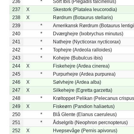
236
*
Sort Ibis (Plegadis falcinellus)
237
X
Skestork (Platalea leucorodia)
238
X
Rørdrum (Botaurus stellaris)
239
*
Amerikansk Rørdrum (Botaurus lentig
240
*
Dværghejre (Ixobrychus minutus)
241
*
Nathejre (Nycticorax nycticorax)
242
*
Tophejre (Ardeola ralloides)
243
*
Kohejre (Bubulcus ibis)
244
X
Fiskehejre (Ardea cinerea)
245
*
Purpurhejre (Ardea purpurea)
246
X
Sølvhejre (Ardea alba)
247
X
Silkehejre (Egretta garzetta)
248
*
Krøltoppet Pelikan (Pelecanus crispus
249
X
Fiskeørn (Pandion haliaetus)
250
*
Blå Glente (Elanus caeruleus)
251
*
Ådselgrib (Neophron percnopterus)
252
X
Hvepsevåge (Pernis apivorus)