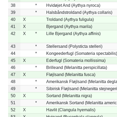
38
*
Hvidøjet And (Aythya nyroca)
39
*
Halsbåndstroldand (Aythya collaris)
40
X
Troldand (Aythya fuligula)
41
X
Bjergand (Aythya marila)
42
X
*
Lille Bjergand (Aythya affinis)
43
*
Stellersand (Polysticta stelleri)
44
*
Kongeederfugl (Somateria spectabilis
45
X
Ederfugl (Somateria mollissima)
46
*
Brilleand (Melanitta perspicillata)
47
X
Fløjlsand (Melanitta fusca)
48
*
Amerikansk Fløjlsand (Melanitta degla
49
*
Sibirisk Fløjlsand (Melanitta stejnegeri
50
X
Sortand (Melanitta nigra)
51
*
Amerikansk Sortand (Melanitta ameri
52
X
Havlit (Clangula hyemalis)
53
X
Hvinand (Bucephala clangula)