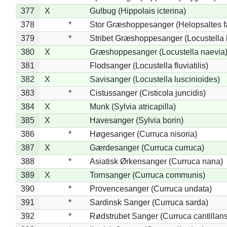
377
X
Gulbug (Hippolais icterina)
378
*
Stor Græshoppesanger (Helopsaltes fa
379
*
Stribet Græshoppesanger (Locustella 
380
X
Græshoppesanger (Locustella naevia
381
Flodsanger (Locustella fluviatilis)
382
X
Savisanger (Locustella luscinioides)
383
*
Cistussanger (Cisticola juncidis)
384
X
Munk (Sylvia atricapilla)
385
X
Havesanger (Sylvia borin)
386
*
Høgesanger (Curruca nisoria)
387
X
Gærdesanger (Curruca curruca)
388
*
Asiatisk Ørkensanger (Curruca nana)
389
X
Tornsanger (Curruca communis)
390
*
Provencesanger (Curruca undata)
391
*
Sardinsk Sanger (Curruca sarda)
392
*
Rødstrubet Sanger (Curruca cantillans