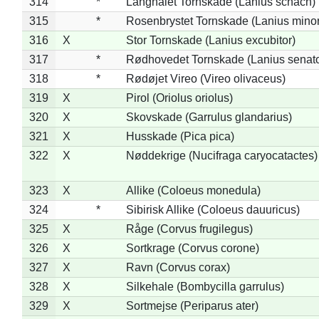
314
*
Langhalet Tornskade (Lanius schach)
315
*
Rosenbrystet Tornskade (Lanius minor
316
X
Stor Tornskade (Lanius excubitor)
317
*
Rødhovedet Tornskade (Lanius senato
318
*
Rødøjet Vireo (Vireo olivaceus)
319
X
Pirol (Oriolus oriolus)
320
X
Skovskade (Garrulus glandarius)
321
X
Husskade (Pica pica)
322
X
Nøddekrige (Nucifraga caryocatactes)
323
X
Allike (Coloeus monedula)
324
*
Sibirisk Allike (Coloeus dauuricus)
325
X
Råge (Corvus frugilegus)
326
X
Sortkrage (Corvus corone)
327
X
Ravn (Corvus corax)
328
X
Silkehale (Bombycilla garrulus)
329
X
Sortmejse (Periparus ater)