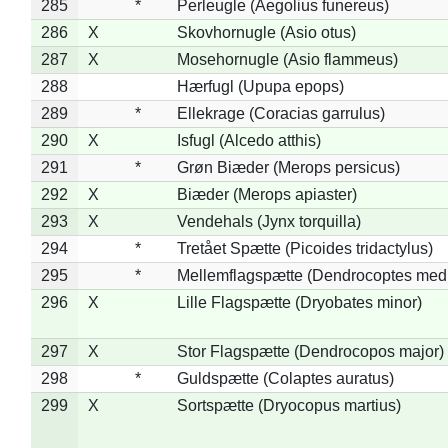
285
*
Perleugle (Aegolius funereus)
286
X
Skovhornugle (Asio otus)
287
X
Mosehornugle (Asio flammeus)
288
Hærfugl (Upupa epops)
289
*
Ellekrage (Coracias garrulus)
290
X
Isfugl (Alcedo atthis)
291
*
Grøn Biæder (Merops persicus)
292
X
Biæder (Merops apiaster)
293
X
Vendehals (Jynx torquilla)
294
*
Tretået Spætte (Picoides tridactylus)
295
*
Mellemflagspætte (Dendrocoptes med
296
X
Lille Flagspætte (Dryobates minor)
297
X
Stor Flagspætte (Dendrocopos major)
298
*
Guldspætte (Colaptes auratus)
299
X
Sortspætte (Dryocopus martius)