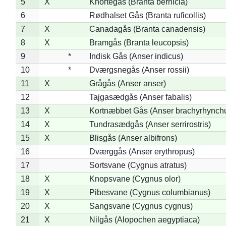
5
X
Knortegås (Branta bernicla)
6
Rødhalset Gås (Branta ruficollis)
7
X
Canadagås (Branta canadensis)
8
X
Bramgås (Branta leucopsis)
9
*
Indisk Gås (Anser indicus)
10
*
Dværgsnegås (Anser rossii)
11
X
Grågås (Anser anser)
12
Tajgasædgås (Anser fabalis)
13
X
Kortnæbbet Gås (Anser brachyrhynch
14
X
Tundrasædgås (Anser serrirostris)
15
X
Blisgås (Anser albifrons)
16
Dværggås (Anser erythropus)
17
Sortsvane (Cygnus atratus)
18
X
Knopsvane (Cygnus olor)
19
X
Pibesvane (Cygnus columbianus)
20
X
Sangsvane (Cygnus cygnus)
21
X
Nilgås (Alopochen aegyptiaca)