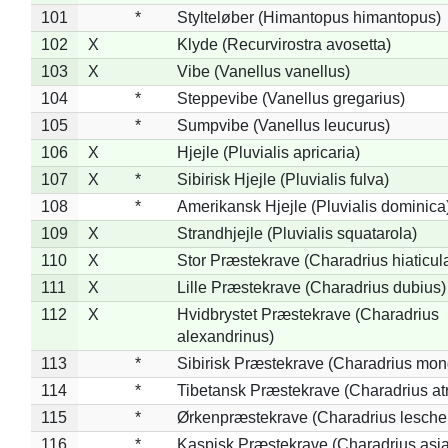
101
*
Stylteløber (Himantopus himantopus)
102
X
Klyde (Recurvirostra avosetta)
103
X
Vibe (Vanellus vanellus)
104
*
Steppevibe (Vanellus gregarius)
105
*
Sumpvibe (Vanellus leucurus)
106
X
Hjejle (Pluvialis apricaria)
107
X
*
Sibirisk Hjejle (Pluvialis fulva)
108
*
Amerikansk Hjejle (Pluvialis dominica
109
X
Strandhjejle (Pluvialis squatarola)
110
X
Stor Præstekrave (Charadrius hiaticul
111
X
Lille Præstekrave (Charadrius dubius)
112
X
Hvidbrystet Præstekrave (Charadrius
alexandrinus)
113
*
Sibirisk Præstekrave (Charadrius mon
114
*
Tibetansk Præstekrave (Charadrius atr
115
*
Ørkenpræstekrave (Charadrius leschen
116
*
Kaspisk Præstekrave (Charadrius asia