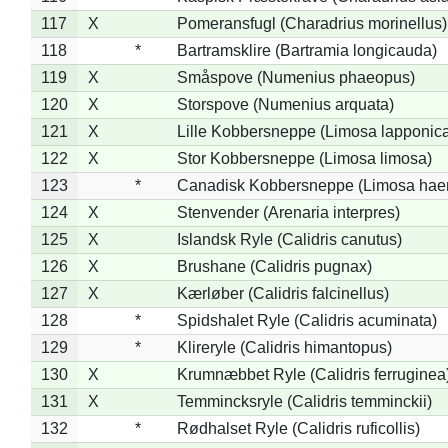
117
X
Pomeransfugl (Charadrius morinellus)
118
*
Bartramsklire (Bartramia longicauda)
119
X
Småspove (Numenius phaeopus)
120
X
Storspove (Numenius arquata)
121
X
Lille Kobbersneppe (Limosa lapponic
122
X
Stor Kobbersneppe (Limosa limosa)
123
*
Canadisk Kobbersneppe (Limosa hae
124
X
Stenvender (Arenaria interpres)
125
X
Islandsk Ryle (Calidris canutus)
126
X
Brushane (Calidris pugnax)
127
X
Kærløber (Calidris falcinellus)
128
*
Spidshalet Ryle (Calidris acuminata)
129
*
Klireryle (Calidris himantopus)
130
X
Krumnæbbet Ryle (Calidris ferruginea
131
X
Temmincksryle (Calidris temminckii)
132
*
Rødhalset Ryle (Calidris ruficollis)