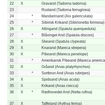
22
X
Gravand (Tadorna tadorna)
23
Rustand (Tadorna ferruginea)
24
*
Mandarinand (Aix galericulata)
25
*
Sibirisk Krikand (Sibirionetta formosa)
26
X
Atlingand (Spatula querquedula)
27
*
Blåvinget And (Spatula discors)
28
X
Skeand (Spatula clypeata)
29
X
Knarand (Mareca strepera)
30
X
Pibeand (Mareca penelope)
31
*
Amerikansk Pibeand (Mareca america
32
X
Gråand (Anas platyrhynchos)
33
*
Sortbrun And (Anas rubripes)
34
X
Spidsand (Anas acuta)
35
X
Krikand (Anas crecca)
36
X
*
Rødhovedet And (Netta rufina)
37
X
Taffeland (Aythya ferina)