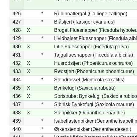
426
*
Rubinnattergal (Calliope calliope)
427
*
Blåstjert (Tarsiger cyanurus)
428
X
Broget Fluesnapper (Ficedula hypole
429
*
Hvidhalset Fluesnapper (Ficedula albic
430
X
Lille Fluesnapper (Ficedula parva)
431
*
Tajgafluesnapper (Ficedula albicilla)
432
X
Husrødstjert (Phoenicurus ochruros)
433
X
Rødstjert (Phoenicurus phoenicurus)
434
*
Stendrossel (Monticola saxatilis)
435
X
Bynkefugl (Saxicola rubetra)
436
X
Sortstrubet Bynkefugl (Saxicola rubico
437
*
Sibirisk Bynkefugl (Saxicola maurus)
438
X
Stenpikker (Oenanthe oenanthe)
439
*
Isabellastenpikker (Oenanthe isabelli
440
*
Ørkenstenpikker (Oenanthe deserti)