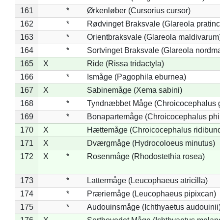
161
*
Ørkenløber (Cursorius cursor)
162
*
Rødvinget Braksvale (Glareola pratinc
163
*
Orientbraksvale (Glareola maldivarum
164
*
Sortvinget Braksvale (Glareola nordm
165
X
Ride (Rissa tridactyla)
166
*
Ismåge (Pagophila eburnea)
167
X
Sabinemåge (Xema sabini)
168
*
Tyndnæbbet Måge (Chroicocephalus 
169
*
Bonapartemåge (Chroicocephalus phil
170
X
Hættemåge (Chroicocephalus ridibun
171
X
Dværgmåge (Hydrocoloeus minutus)
172
X
*
Rosenmåge (Rhodostethia rosea)
173
*
Lattermåge (Leucophaeus atricilla)
174
*
Præriemåge (Leucophaeus pipixcan)
175
*
Audouinsmåge (Ichthyaetus audouinii