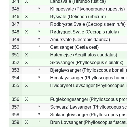
344
X
Landsvale (Hirundo rustica)
345
*
Klippesvale (Ptyonoprogne rupestris)
346
X
Bysvale (Delichon urbicum)
347
*
Rødbrystet Svale (Cecropis semirufa)
348
X
*
Rødrygget Svale (Cecropis rufula)
349
*
Amursvale (Cecropis daurica)
350
*
Cettisanger (Cettia cetti)
351
X
Halemejse (Aegithalos caudatus)
352
X
Skovsanger (Phylloscopus sibilatrix)
353
*
Bjergløvsanger (Phylloscopus bonelli)
354
*
Himalayasanger (Phylloscopus humei
355
X
Hvidbrynet Løvsanger (Phylloscopus i
356
X
Fuglekongesanger (Phylloscopus pror
357
*
Schwarz' Løvsanger (Phylloscopus sc
358
*
Sinkiangløvsanger (Phylloscopus gris
359
X
*
Brun Løvsanger (Phylloscopus fuscat