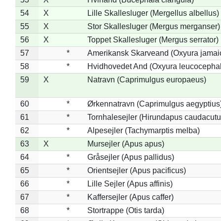
54
X
Lille Skallesluger (Mergellus albellus)
55
X
Stor Skallesluger (Mergus merganser)
56
X
Toppet Skallesluger (Mergus serrator)
57
*
Amerikansk Skarveand (Oxyura jamai
58
*
Hvidhovedet And (Oxyura leucocepha
59
X
Natravn (Caprimulgus europaeus)
60
*
Ørkennatravn (Caprimulgus aegyptius
61
*
Tornhalesejler (Hirundapus caudacutu
62
*
Alpesejler (Tachymarptis melba)
63
X
Mursejler (Apus apus)
64
*
Gråsejler (Apus pallidus)
65
*
Orientsejler (Apus pacificus)
66
*
Lille Sejler (Apus affinis)
67
*
Kaffersejler (Apus caffer)
68
*
Stortrappe (Otis tarda)