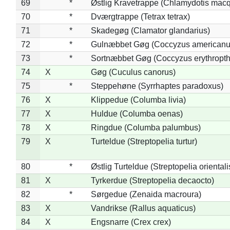
69
*
Østlig Kravetrappe (Chlamydotis macq
70
*
Dværgtrappe (Tetrax tetrax)
71
*
Skadegøg (Clamator glandarius)
72
*
Gulnæbbet Gøg (Coccyzus americanu
73
*
Sortnæbbet Gøg (Coccyzus erythropt
74
X
Gøg (Cuculus canorus)
75
*
Steppehøne (Syrrhaptes paradoxus)
76
X
Klippedue (Columba livia)
77
X
Huldue (Columba oenas)
78
X
Ringdue (Columba palumbus)
79
X
Turteldue (Streptopelia turtur)
80
*
Østlig Turteldue (Streptopelia orientali
81
X
Tyrkerdue (Streptopelia decaocto)
82
*
Sørgedue (Zenaida macroura)
83
X
Vandrikse (Rallus aquaticus)
84
X
Engsnarre (Crex crex)