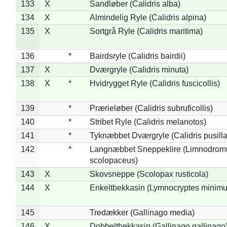
133
X
Sandløber (Calidris alba)
134
X
Almindelig Ryle (Calidris alpina)
135
X
Sortgrå Ryle (Calidris maritima)
136
*
Bairdsryle (Calidris bairdii)
137
X
Dværgryle (Calidris minuta)
138
X
*
Hvidrygget Ryle (Calidris fuscicollis)
139
*
Prærieløber (Calidris subruficollis)
140
*
Stribet Ryle (Calidris melanotos)
141
*
Tyknæbbet Dværgryle (Calidris pusilla
142
*
Langnæbbet Sneppeklire (Limnodrom
scolopaceus)
143
X
Skovsneppe (Scolopax rusticola)
144
X
Enkeltbekkasin (Lymnocryptes minimu
145
Tredækker (Gallinago media)
146
X
Dobbeltbekkasin (Gallinago gallinago