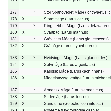
176
X
Sorthovedet Måge (Ichthyaetus melan
177
*
Stor Sorthovedet Måge (Ichthyaetus ic
178
X
Stormmåge (Larus canus)
179
*
Ringnæbbet Måge (Larus delawarensi
180
X
Svartbag (Larus marinus)
181
*
Gråvinget Måge (Larus glaucescens)
182
X
Gråmåge (Larus hyperboreus)
183
X
*
Hvidvinget Måge (Larus glaucoides)
184
X
Sølvmåge (Larus argentatus)
185
Kaspisk Måge (Larus cachinnans)
186
X
Middelhavssølvmåge (Larus michahell
187
*
Armensk Måge (Larus armenicus)
188
X
Sildemåge (Larus fuscus)
189
X
Sandterne (Gelochelidon nilotica)
190
X
Rovterne (Hydroprogne caspia)