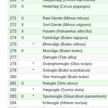
270
X
Hedehøg (Circus pygargus)
271
X
Rød Glente (Milvus milvus)
272
X
Sort Glente (Milvus migrans)
273
X
Havørn (Haliaeetus albicilla)
274
X
Fjeldvåge (Buteo lagopus)
275
*
Ørnevåge (Buteo rufinus)
276
X
Musvåge (Buteo buteo)
277
Slørugle (Tyto alba)
278
*
Dværghornugle (Otus scops)
279
*
Sneugle (Bubo scandiacus)
280
Stor Hornugle (Bubo bubo)
281
X
Natugle (Strix aluco)
282
*
Høgeugle (Surnia ulula)
283
X
*
Spurveugle (Glaucidium passerinum)
284
Kirkeugle (Athene noctua)