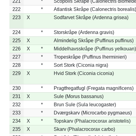
221
*
Scopolis Skråpe (Calonectris diomed
222
*
Atlantisk Skråpe (Calonectris borealis
223
X
Sodfarvet Skråpe (Ardenna grisea)
224
*
Storskråpe (Ardenna gravis)
225
X
Almindelig Skråpe (Puffinus puffinus)
226
X
*
Middelhavsskråpe (Puffinus yelkouan)
227
*
Tropeskråpe (Puffinus lherminieri)
228
*
Sort Stork (Ciconia nigra)
229
X
Hvid Stork (Ciconia ciconia)
230
*
Pragtfregatfugl (Fregata magnificens)
231
X
Sule (Morus bassanus)
232
*
Brun Sule (Sula leucogaster)
233
*
Dværgskarv (Microcarbo pygmaeus)
234
X
*
Topskarv (Phalacrocorax aristotelis)
235
X
Skarv (Phalacrocorax carbo)