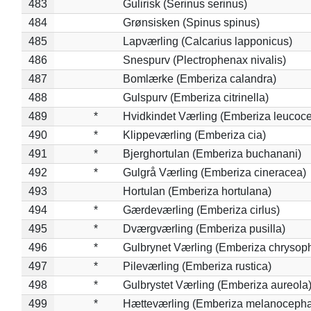
483
Gulirisk (Serinus serinus)
484
Grønsisken (Spinus spinus)
485
Lapværling (Calcarius lapponicus)
486
Snespurv (Plectrophenax nivalis)
487
Bomlærke (Emberiza calandra)
488
Gulspurv (Emberiza citrinella)
489
*
Hvidkindet Værling (Emberiza leucoc
490
*
Klippeværling (Emberiza cia)
491
*
Bjerghortulan (Emberiza buchanani)
492
*
Gulgrå Værling (Emberiza cineracea)
493
Hortulan (Emberiza hortulana)
494
*
Gærdeværling (Emberiza cirlus)
495
*
Dværgværling (Emberiza pusilla)
496
*
Gulbrynet Værling (Emberiza chrysoph
497
*
Pileværling (Emberiza rustica)
498
*
Gulbrystet Værling (Emberiza aureola
499
*
Hætteværling (Emberiza melanocepha