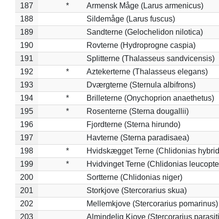
187
*
Armensk Måge (Larus armenicus)
188
Sildemåge (Larus fuscus)
189
Sandterne (Gelochelidon nilotica)
190
Rovterne (Hydroprogne caspia)
191
Splitterne (Thalasseus sandvicensis)
192
*
Aztekerterne (Thalasseus elegans)
193
Dværgterne (Sternula albifrons)
194
*
Brilleterne (Onychoprion anaethetus)
195
*
Rosenterne (Sterna dougallii)
196
Fjordterne (Sterna hirundo)
197
Havterne (Sterna paradisaea)
198
*
Hvidskægget Terne (Chlidonias hybrid
199
*
Hvidvinget Terne (Chlidonias leucopte
200
Sortterne (Chlidonias niger)
201
Storkjove (Stercorarius skua)
202
Mellemkjove (Stercorarius pomarinus)
203
Almindelig Kjove (Stercorarius parasit