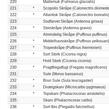
220
Mallemuk (Fulmarus glacialis)
221
*
Scopolis Skråpe (Calonectris diomed
222
*
Atlantisk Skråpe (Calonectris borealis
223
Sodfarvet Skråpe (Ardenna grisea)
224
*
Storskråpe (Ardenna gravis)
225
Almindelig Skråpe (Puffinus puffinus)
226
*
Middelhavsskråpe (Puffinus yelkouan)
227
*
Tropeskråpe (Puffinus lherminieri)
228
*
Sort Stork (Ciconia nigra)
229
Hvid Stork (Ciconia ciconia)
230
*
Pragtfregatfugl (Fregata magnificens)
231
Sule (Morus bassanus)
232
*
Brun Sule (Sula leucogaster)
233
*
Dværgskarv (Microcarbo pygmaeus)
234
*
Topskarv (Phalacrocorax aristotelis)
235
Skarv (Phalacrocorax carbo)
236
*
Sort Ibis (Plegadis falcinellus)