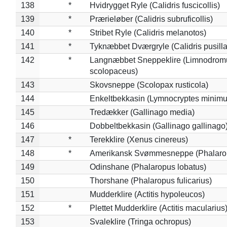
138
*
Hvidrygget Ryle (Calidris fuscicollis)
139
*
Prærieløber (Calidris subruficollis)
140
*
Stribet Ryle (Calidris melanotos)
141
*
Tyknæbbet Dværgryle (Calidris pusilla
142
*
Langnæbbet Sneppeklire (Limnodrom
scolopaceus)
143
Skovsneppe (Scolopax rusticola)
144
Enkeltbekkasin (Lymnocryptes minimu
145
Tredækker (Gallinago media)
146
Dobbeltbekkasin (Gallinago gallinago
147
*
Terekklire (Xenus cinereus)
148
*
Amerikansk Svømmesneppe (Phalaropu
149
Odinshane (Phalaropus lobatus)
150
Thorshane (Phalaropus fulicarius)
151
Mudderklire (Actitis hypoleucos)
152
*
Plettet Mudderklire (Actitis macularius
153
Svaleklire (Tringa ochropus)