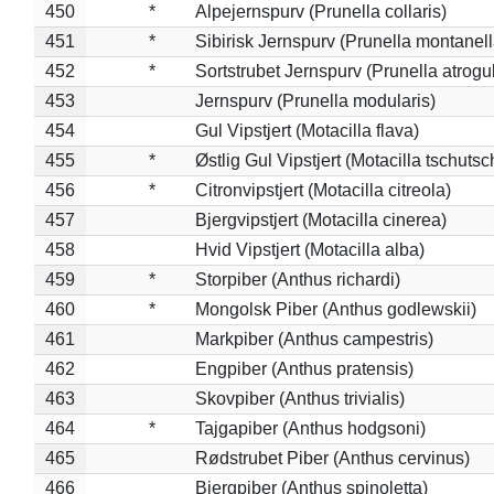
450
*
Alpejernspurv (Prunella collaris)
451
*
Sibirisk Jernspurv (Prunella montanell
452
*
Sortstrubet Jernspurv (Prunella atrogul
453
Jernspurv (Prunella modularis)
454
Gul Vipstjert (Motacilla flava)
455
*
Østlig Gul Vipstjert (Motacilla tschuts
456
*
Citronvipstjert (Motacilla citreola)
457
Bjergvipstjert (Motacilla cinerea)
458
Hvid Vipstjert (Motacilla alba)
459
*
Storpiber (Anthus richardi)
460
*
Mongolsk Piber (Anthus godlewskii)
461
Markpiber (Anthus campestris)
462
Engpiber (Anthus pratensis)
463
Skovpiber (Anthus trivialis)
464
*
Tajgapiber (Anthus hodgsoni)
465
Rødstrubet Piber (Anthus cervinus)
466
Bjergpiber (Anthus spinoletta)