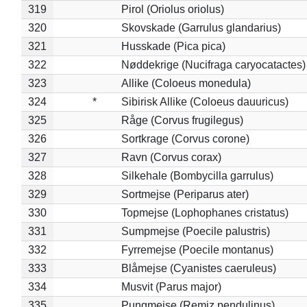
319
Pirol (Oriolus oriolus)
320
Skovskade (Garrulus glandarius)
321
Husskade (Pica pica)
322
Nøddekrige (Nucifraga caryocatactes)
323
Allike (Coloeus monedula)
324
*
Sibirisk Allike (Coloeus dauuricus)
325
Råge (Corvus frugilegus)
326
Sortkrage (Corvus corone)
327
Ravn (Corvus corax)
328
Silkehale (Bombycilla garrulus)
329
Sortmejse (Periparus ater)
330
Topmejse (Lophophanes cristatus)
331
Sumpmejse (Poecile palustris)
332
Fyrremejse (Poecile montanus)
333
Blåmejse (Cyanistes caeruleus)
334
Musvit (Parus major)
335
Pungmejse (Remiz pendulinus)