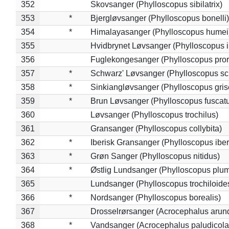
352
Skovsanger (Phylloscopus sibilatrix)
353
*
Bjergløvsanger (Phylloscopus bonelli)
354
*
Himalayasanger (Phylloscopus humei
355
Hvidbrynet Løvsanger (Phylloscopus i
356
Fuglekongesanger (Phylloscopus pror
357
*
Schwarz' Løvsanger (Phylloscopus sc
358
*
Sinkiangløvsanger (Phylloscopus gris
359
*
Brun Løvsanger (Phylloscopus fuscat
360
Løvsanger (Phylloscopus trochilus)
361
Gransanger (Phylloscopus collybita)
362
*
Iberisk Gransanger (Phylloscopus iber
363
*
Grøn Sanger (Phylloscopus nitidus)
364
*
Østlig Lundsanger (Phylloscopus plum
365
Lundsanger (Phylloscopus trochiloide
366
*
Nordsanger (Phylloscopus borealis)
367
Drosselrørsanger (Acrocephalus arun
368
*
Vandsanger (Acrocephalus paludicola