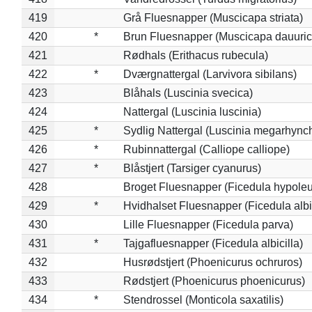
419
Grå Fluesnapper (Muscicapa striata)
420
*
Brun Fluesnapper (Muscicapa dauuric
421
Rødhals (Erithacus rubecula)
422
*
Dværgnattergal (Larvivora sibilans)
423
Blåhals (Luscinia svecica)
424
Nattergal (Luscinia luscinia)
425
*
Sydlig Nattergal (Luscinia megarhync
426
*
Rubinnattergal (Calliope calliope)
427
*
Blåstjert (Tarsiger cyanurus)
428
Broget Fluesnapper (Ficedula hypole
429
*
Hvidhalset Fluesnapper (Ficedula albic
430
Lille Fluesnapper (Ficedula parva)
431
*
Tajgafluesnapper (Ficedula albicilla)
432
Husrødstjert (Phoenicurus ochruros)
433
Rødstjert (Phoenicurus phoenicurus)
434
*
Stendrossel (Monticola saxatilis)