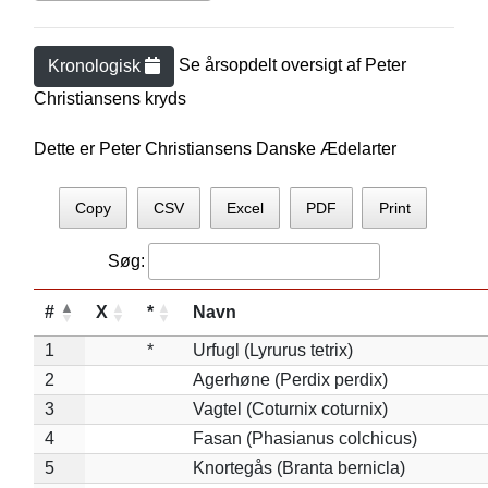
Se årsopdelt oversigt af
Peter
Kronologisk
Christiansen
s kryds
Dette er Peter Christiansens Danske Ædelarter
Copy
CSV
Excel
PDF
Print
Søg:
#
X
*
Navn
1
*
Urfugl (Lyrurus tetrix)
2
Agerhøne (Perdix perdix)
3
Vagtel (Coturnix coturnix)
4
Fasan (Phasianus colchicus)
5
Knortegås (Branta bernicla)