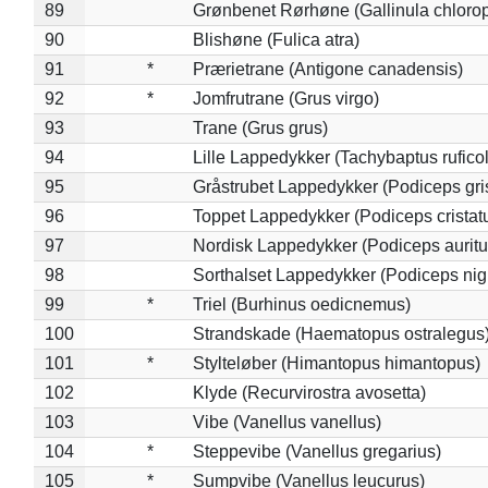
89
Grønbenet Rørhøne (Gallinula chloro
90
Blishøne (Fulica atra)
91
*
Prærietrane (Antigone canadensis)
92
*
Jomfrutrane (Grus virgo)
93
Trane (Grus grus)
94
Lille Lappedykker (Tachybaptus ruficol
95
Gråstrubet Lappedykker (Podiceps gr
96
Toppet Lappedykker (Podiceps cristat
97
Nordisk Lappedykker (Podiceps auritu
98
Sorthalset Lappedykker (Podiceps nigri
99
*
Triel (Burhinus oedicnemus)
100
Strandskade (Haematopus ostralegus
101
*
Stylteløber (Himantopus himantopus)
102
Klyde (Recurvirostra avosetta)
103
Vibe (Vanellus vanellus)
104
*
Steppevibe (Vanellus gregarius)
105
*
Sumpvibe (Vanellus leucurus)