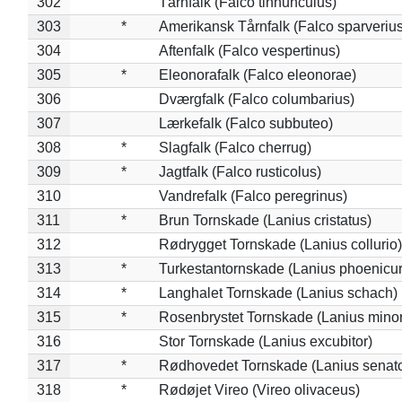
302
Tårnfalk (Falco tinnunculus)
303
*
Amerikansk Tårnfalk (Falco sparverius
304
Aftenfalk (Falco vespertinus)
305
*
Eleonorafalk (Falco eleonorae)
306
Dværgfalk (Falco columbarius)
307
Lærkefalk (Falco subbuteo)
308
*
Slagfalk (Falco cherrug)
309
*
Jagtfalk (Falco rusticolus)
310
Vandrefalk (Falco peregrinus)
311
*
Brun Tornskade (Lanius cristatus)
312
Rødrygget Tornskade (Lanius collurio)
313
*
Turkestantornskade (Lanius phoenicur
314
*
Langhalet Tornskade (Lanius schach)
315
*
Rosenbrystet Tornskade (Lanius minor
316
Stor Tornskade (Lanius excubitor)
317
*
Rødhovedet Tornskade (Lanius senato
318
*
Rødøjet Vireo (Vireo olivaceus)