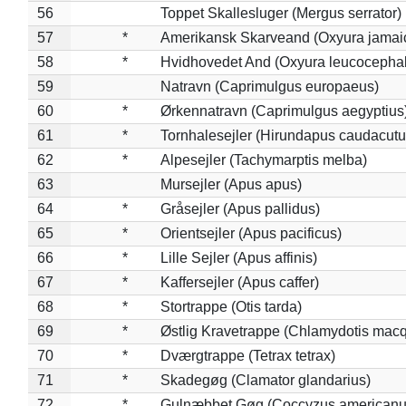
56
Toppet Skallesluger (Mergus serrator)
57
*
Amerikansk Skarveand (Oxyura jamai
58
*
Hvidhovedet And (Oxyura leucocepha
59
Natravn (Caprimulgus europaeus)
60
*
Ørkennatravn (Caprimulgus aegyptius
61
*
Tornhalesejler (Hirundapus caudacutu
62
*
Alpesejler (Tachymarptis melba)
63
Mursejler (Apus apus)
64
*
Gråsejler (Apus pallidus)
65
*
Orientsejler (Apus pacificus)
66
*
Lille Sejler (Apus affinis)
67
*
Kaffersejler (Apus caffer)
68
*
Stortrappe (Otis tarda)
69
*
Østlig Kravetrappe (Chlamydotis macq
70
*
Dværgtrappe (Tetrax tetrax)
71
*
Skadegøg (Clamator glandarius)
72
*
Gulnæbbet Gøg (Coccyzus americanu