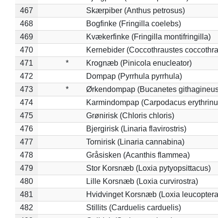
467
Skærpiber (Anthus petrosus)
468
Bogfinke (Fringilla coelebs)
469
Kvækerfinke (Fringilla montifringilla)
470
Kernebider (Coccothraustes coccothra
471
*
Krognæb (Pinicola enucleator)
472
Dompap (Pyrrhula pyrrhula)
473
*
Ørkendompap (Bucanetes githagineus
474
Karmindompap (Carpodacus erythrinu
475
Grønirisk (Chloris chloris)
476
Bjergirisk (Linaria flavirostris)
477
Tornirisk (Linaria cannabina)
478
Gråsisken (Acanthis flammea)
479
Stor Korsnæb (Loxia pytyopsittacus)
480
Lille Korsnæb (Loxia curvirostra)
481
Hvidvinget Korsnæb (Loxia leucoptera
482
Stillits (Carduelis carduelis)