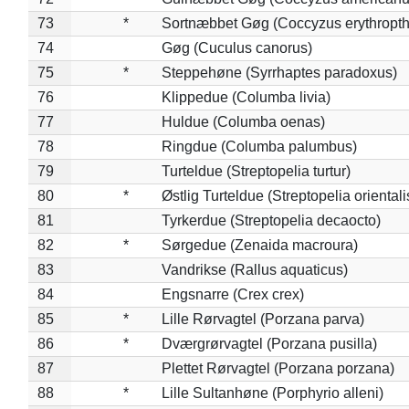
73
*
Sortnæbbet Gøg (Coccyzus erythropt
74
Gøg (Cuculus canorus)
75
*
Steppehøne (Syrrhaptes paradoxus)
76
Klippedue (Columba livia)
77
Huldue (Columba oenas)
78
Ringdue (Columba palumbus)
79
Turteldue (Streptopelia turtur)
80
*
Østlig Turteldue (Streptopelia orientali
81
Tyrkerdue (Streptopelia decaocto)
82
*
Sørgedue (Zenaida macroura)
83
Vandrikse (Rallus aquaticus)
84
Engsnarre (Crex crex)
85
*
Lille Rørvagtel (Porzana parva)
86
*
Dværgrørvagtel (Porzana pusilla)
87
Plettet Rørvagtel (Porzana porzana)
88
*
Lille Sultanhøne (Porphyrio alleni)