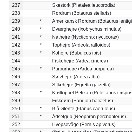
237
Skestork (Platalea leucorodia)
238
Rørdrum (Botaurus stellaris)
239
*
Amerikansk Rørdrum (Botaurus lentig
240
*
Dværghejre (Ixobrychus minutus)
241
*
Nathejre (Nycticorax nycticorax)
242
*
Tophejre (Ardeola ralloides)
243
*
Kohejre (Bubulcus ibis)
244
Fiskehejre (Ardea cinerea)
245
*
Purpurhejre (Ardea purpurea)
246
Sølvhejre (Ardea alba)
247
Silkehejre (Egretta garzetta)
248
*
Krøltoppet Pelikan (Pelecanus crispus
249
Fiskeørn (Pandion haliaetus)
250
*
Blå Glente (Elanus caeruleus)
251
*
Ådselgrib (Neophron percnopterus)
252
Hvepsevåge (Pernis apivorus)