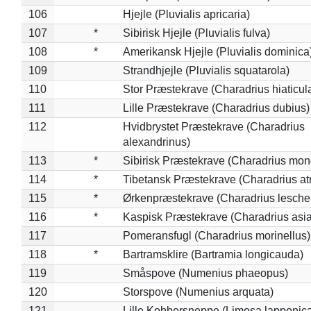
106
Hjejle (Pluvialis apricaria)
107
*
Sibirisk Hjejle (Pluvialis fulva)
108
*
Amerikansk Hjejle (Pluvialis dominica
109
Strandhjejle (Pluvialis squatarola)
110
Stor Præstekrave (Charadrius hiaticul
111
Lille Præstekrave (Charadrius dubius)
112
Hvidbrystet Præstekrave (Charadrius
alexandrinus)
113
*
Sibirisk Præstekrave (Charadrius mon
114
*
Tibetansk Præstekrave (Charadrius atr
115
*
Ørkenpræstekrave (Charadrius leschen
116
*
Kaspisk Præstekrave (Charadrius asia
117
Pomeransfugl (Charadrius morinellus)
118
*
Bartramsklire (Bartramia longicauda)
119
Småspove (Numenius phaeopus)
120
Storspove (Numenius arquata)
121
Lille Kobbersneppe (Limosa lapponic