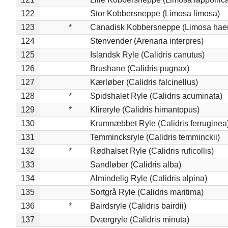
122
Stor Kobbersneppe (Limosa limosa)
123
*
Canadisk Kobbersneppe (Limosa hae
124
Stenvender (Arenaria interpres)
125
Islandsk Ryle (Calidris canutus)
126
Brushane (Calidris pugnax)
127
Kærløber (Calidris falcinellus)
128
*
Spidshalet Ryle (Calidris acuminata)
129
*
Klireryle (Calidris himantopus)
130
Krumnæbbet Ryle (Calidris ferruginea
131
Temmincksryle (Calidris temminckii)
132
*
Rødhalset Ryle (Calidris ruficollis)
133
Sandløber (Calidris alba)
134
Almindelig Ryle (Calidris alpina)
135
Sortgrå Ryle (Calidris maritima)
136
*
Bairdsryle (Calidris bairdii)
137
Dværgryle (Calidris minuta)