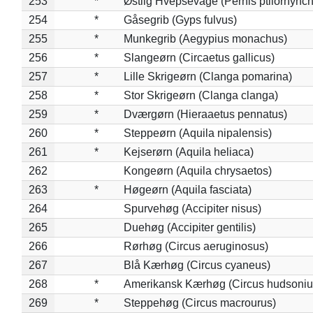
253
*
Østlig Hvepsevåge (Pernis ptilorhync
254
*
Gåsegrib (Gyps fulvus)
255
*
Munkegrib (Aegypius monachus)
256
*
Slangeørn (Circaetus gallicus)
257
*
Lille Skrigeørn (Clanga pomarina)
258
*
Stor Skrigeørn (Clanga clanga)
259
*
Dværgørn (Hieraaetus pennatus)
260
*
Steppeørn (Aquila nipalensis)
261
*
Kejserørn (Aquila heliaca)
262
Kongeørn (Aquila chrysaetos)
263
*
Høgeørn (Aquila fasciata)
264
Spurvehøg (Accipiter nisus)
265
Duehøg (Accipiter gentilis)
266
Rørhøg (Circus aeruginosus)
267
Blå Kærhøg (Circus cyaneus)
268
*
Amerikansk Kærhøg (Circus hudsoniu
269
*
Steppehøg (Circus macrourus)