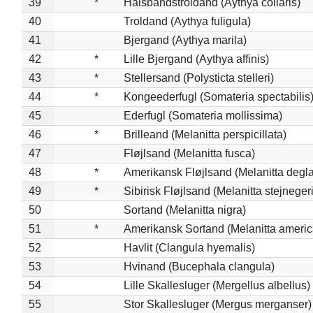
39
*
Halsbåndstroldand (Aythya collaris)
40
Troldand (Aythya fuligula)
41
Bjergand (Aythya marila)
42
*
Lille Bjergand (Aythya affinis)
43
*
Stellersand (Polysticta stelleri)
44
*
Kongeederfugl (Somateria spectabilis
45
Ederfugl (Somateria mollissima)
46
*
Brilleand (Melanitta perspicillata)
47
Fløjlsand (Melanitta fusca)
48
*
Amerikansk Fløjlsand (Melanitta degla
49
*
Sibirisk Fløjlsand (Melanitta stejnegeri
50
Sortand (Melanitta nigra)
51
*
Amerikansk Sortand (Melanitta ameri
52
Havlit (Clangula hyemalis)
53
Hvinand (Bucephala clangula)
54
Lille Skallesluger (Mergellus albellus)
55
Stor Skallesluger (Mergus merganser)