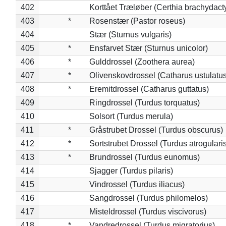
402
Korttået Træløber (Certhia brachydact
403
*
Rosenstær (Pastor roseus)
404
Stær (Sturnus vulgaris)
405
*
Ensfarvet Stær (Sturnus unicolor)
406
*
Gulddrossel (Zoothera aurea)
407
*
Olivenskovdrossel (Catharus ustulatus
408
*
Eremitdrossel (Catharus guttatus)
409
Ringdrossel (Turdus torquatus)
410
Solsort (Turdus merula)
411
*
Gråstrubet Drossel (Turdus obscurus)
412
*
Sortstrubet Drossel (Turdus atrogularis
413
*
Brundrossel (Turdus eunomus)
414
Sjagger (Turdus pilaris)
415
Vindrossel (Turdus iliacus)
416
Sangdrossel (Turdus philomelos)
417
Misteldrossel (Turdus viscivorus)
418
*
Vandredrossel (Turdus migratorius)