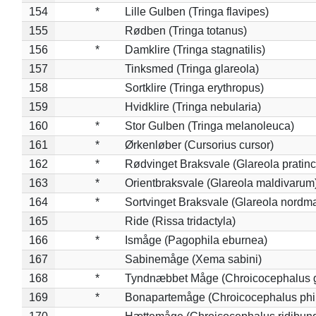
154
*
Lille Gulben (Tringa flavipes)
155
Rødben (Tringa totanus)
156
*
Damklire (Tringa stagnatilis)
157
Tinksmed (Tringa glareola)
158
Sortklire (Tringa erythropus)
159
Hvidklire (Tringa nebularia)
160
*
Stor Gulben (Tringa melanoleuca)
161
*
Ørkenløber (Cursorius cursor)
162
*
Rødvinget Braksvale (Glareola pratinc
163
*
Orientbraksvale (Glareola maldivarum
164
*
Sortvinget Braksvale (Glareola nordm
165
Ride (Rissa tridactyla)
166
*
Ismåge (Pagophila eburnea)
167
Sabinemåge (Xema sabini)
168
*
Tyndnæbbet Måge (Chroicocephalus 
169
*
Bonapartemåge (Chroicocephalus phil