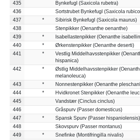
435
Bynkefugl (Saxicola rubetra)
436
Sortstrubet Bynkefugl (Saxicola rubico
437
*
Sibirisk Bynkefugl (Saxicola maurus)
438
Stenpikker (Oenanthe oenanthe)
439
*
Isabellastenpikker (Oenanthe isabelli
440
*
Ørkenstenpikker (Oenanthe deserti)
441
*
Vestlig Middelhavsstenpikker (Oenant
hispanica)
442
*
Østlig Middelhavsstenpikker (Oenant
melanoleuca)
443
*
Nonnestenpikker (Oenanthe pleschan
444
*
Hvidkronet Stenpikker (Oenanthe leu
445
Vandstær (Cinclus cinclus)
446
Gråspurv (Passer domesticus)
447
*
Spansk Spurv (Passer hispaniolensis)
448
Skovspurv (Passer montanus)
449
*
Snefinke (Montifringilla nivalis)