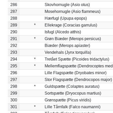
286
Skovhornugle (Asio otus)
287
Mosehornugle (Asio flammeus)
288
Hærfugl (Upupa epops)
289
*
Ellekrage (Coracias garrulus)
290
Isfugl (Alcedo atthis)
291
*
Grøn Biæder (Merops persicus)
292
Biæder (Merops apiaster)
293
Vendehals (Jynx torquilla)
294
*
Tretået Spætte (Picoides tridactylus)
295
*
Mellemflagspætte (Dendrocoptes med
296
Lille Flagspætte (Dryobates minor)
297
Stor Flagspætte (Dendrocopos major)
298
*
Guldspætte (Colaptes auratus)
299
Sortspætte (Dryocopus martius)
300
Grønspætte (Picus viridis)
301
*
Lille Tårnfalk (Falco naumanni)