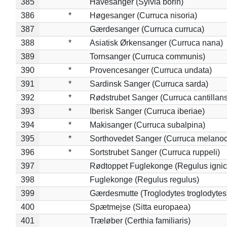
385
Havesanger (Sylvia borin)
386
*
Høgesanger (Curruca nisoria)
387
Gærdesanger (Curruca curruca)
388
*
Asiatisk Ørkensanger (Curruca nana)
389
Tornsanger (Curruca communis)
390
*
Provencesanger (Curruca undata)
391
*
Sardinsk Sanger (Curruca sarda)
392
*
Rødstrubet Sanger (Curruca cantillans
393
*
Iberisk Sanger (Curruca iberiae)
394
*
Makisanger (Curruca subalpina)
395
*
Sorthovedet Sanger (Curruca melano
396
*
Sortstrubet Sanger (Curruca ruppeli)
397
Rødtoppet Fuglekonge (Regulus ignica
398
Fuglekonge (Regulus regulus)
399
Gærdesmutte (Troglodytes troglodytes
400
Spætmejse (Sitta europaea)
401
Træløber (Certhia familiaris)