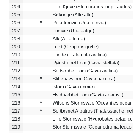
204
Lille Kjove (Stercorarius longicaudus)
205
Søkonge (Alle alle)
206
*
Polarlomvie (Uria lomvia)
207
Lomvie (Uria aalge)
208
Alk (Alca torda)
209
Tejst (Cepphus grylle)
210
Lunde (Fratercula arctica)
211
Rødstrubet Lom (Gavia stellata)
212
Sortstrubet Lom (Gavia arctica)
213
*
Stillehavslom (Gavia pacifica)
214
Islom (Gavia immer)
215
Hvidnæbbet Lom (Gavia adamsii)
216
*
Wilsons Stormsvale (Oceanites ocean
217
*
Sortbrynet Albatros (Thalassarche me
218
Lille Stormsvale (Hydrobates pelagicu
219
Stor Stormsvale (Oceanodroma leuco