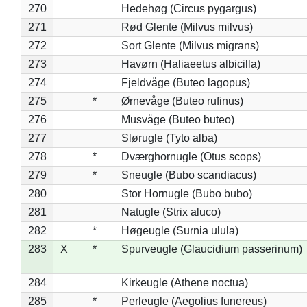
270
Hedehøg (Circus pygargus)
271
Rød Glente (Milvus milvus)
272
Sort Glente (Milvus migrans)
273
Havørn (Haliaeetus albicilla)
274
Fjeldvåge (Buteo lagopus)
275
*
Ørnevåge (Buteo rufinus)
276
Musvåge (Buteo buteo)
277
Slørugle (Tyto alba)
278
*
Dværghornugle (Otus scops)
279
*
Sneugle (Bubo scandiacus)
280
Stor Hornugle (Bubo bubo)
281
Natugle (Strix aluco)
282
*
Høgeugle (Surnia ulula)
283
X
*
Spurveugle (Glaucidium passerinum)
284
Kirkeugle (Athene noctua)
285
*
Perleugle (Aegolius funereus)