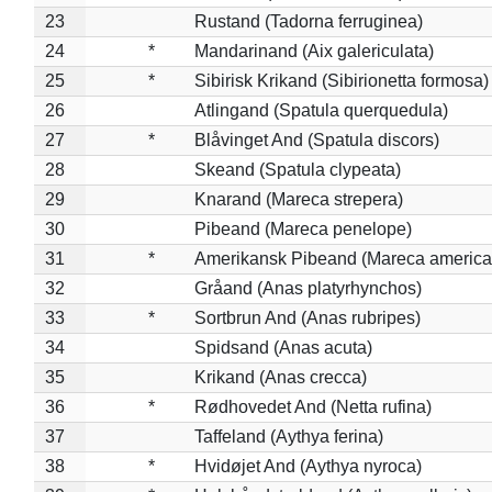
23
Rustand (Tadorna ferruginea)
24
*
Mandarinand (Aix galericulata)
25
*
Sibirisk Krikand (Sibirionetta formosa)
26
Atlingand (Spatula querquedula)
27
*
Blåvinget And (Spatula discors)
28
Skeand (Spatula clypeata)
29
Knarand (Mareca strepera)
30
Pibeand (Mareca penelope)
31
*
Amerikansk Pibeand (Mareca america
32
Gråand (Anas platyrhynchos)
33
*
Sortbrun And (Anas rubripes)
34
Spidsand (Anas acuta)
35
Krikand (Anas crecca)
36
*
Rødhovedet And (Netta rufina)
37
Taffeland (Aythya ferina)
38
*
Hvidøjet And (Aythya nyroca)