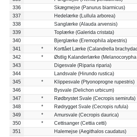
336
Skægmejse (Panurus biarmicus)
337
Hedelærke (Lullula arborea)
338
Sanglærke (Alauda arvensis)
339
Toplærke (Galerida cristata)
340
Bjerglærke (Eremophila alpestris)
341
*
Korttået Lærke (Calandrella brachydac
342
*
Østlig Kalanderlærke (Melanocorypha
343
Digesvale (Riparia riparia)
344
Landsvale (Hirundo rustica)
345
*
Klippesvale (Ptyonoprogne rupestris)
346
Bysvale (Delichon urbicum)
347
*
Rødbrystet Svale (Cecropis semirufa)
348
*
Rødrygget Svale (Cecropis rufula)
349
*
Amursvale (Cecropis daurica)
350
*
Cettisanger (Cettia cetti)
351
Halemejse (Aegithalos caudatus)