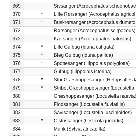
369
Sivsanger (Acrocephalus schoenobae
370
*
Lille Rørsanger (Acrocephalus agricol
371
*
Buskrørsanger (Acrocephalus dumeto
372
Rørsanger (Acrocephalus scirpaceus)
373
Kærsanger (Acrocephalus palustris)
374
*
Lille Gulbug (Iduna caligata)
375
*
Bleg Gulbug (Iduna pallida)
376
*
Spottesanger (Hippolais polyglotta)
377
Gulbug (Hippolais icterina)
378
*
Stor Græshoppesanger (Helopsaltes fa
379
*
Stribet Græshoppesanger (Locustella 
380
Græshoppesanger (Locustella naevia
381
Flodsanger (Locustella fluviatilis)
382
Savisanger (Locustella luscinioides)
383
*
Cistussanger (Cisticola juncidis)
384
Munk (Sylvia atricapilla)