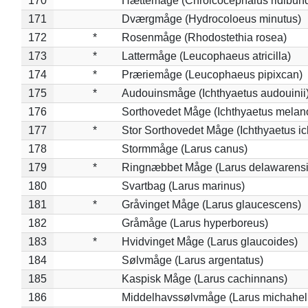
170
Hættemåge (Chroicocephalus ridibun
171
Dværgmåge (Hydrocoloeus minutus)
172
*
Rosenmåge (Rhodostethia rosea)
173
*
Lattermåge (Leucophaeus atricilla)
174
*
Præriemåge (Leucophaeus pipixcan)
175
*
Audouinsmåge (Ichthyaetus audouinii
176
Sorthovedet Måge (Ichthyaetus melan
177
*
Stor Sorthovedet Måge (Ichthyaetus ic
178
Stormmåge (Larus canus)
179
*
Ringnæbbet Måge (Larus delawarensi
180
Svartbag (Larus marinus)
181
*
Gråvinget Måge (Larus glaucescens)
182
Gråmåge (Larus hyperboreus)
183
*
Hvidvinget Måge (Larus glaucoides)
184
Sølvmåge (Larus argentatus)
185
Kaspisk Måge (Larus cachinnans)
186
Middelhavssølvmåge (Larus michahell