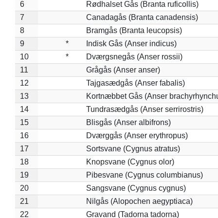
6
Rødhalset Gås (Branta ruficollis)
7
Canadagås (Branta canadensis)
8
Bramgås (Branta leucopsis)
9
*
Indisk Gås (Anser indicus)
10
*
Dværgsnegås (Anser rossii)
11
Grågås (Anser anser)
12
Tajgasædgås (Anser fabalis)
13
Kortnæbbet Gås (Anser brachyrhynch
14
Tundrasædgås (Anser serrirostris)
15
Blisgås (Anser albifrons)
16
Dværggås (Anser erythropus)
17
Sortsvane (Cygnus atratus)
18
Knopsvane (Cygnus olor)
19
Pibesvane (Cygnus columbianus)
20
Sangsvane (Cygnus cygnus)
21
Nilgås (Alopochen aegyptiaca)
22
Gravand (Tadorna tadorna)