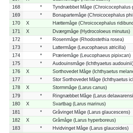
168
*
Tyndnæbbet Måge (Chroicocephalus 
169
*
Bonapartemåge (Chroicocephalus phil
170
X
Hættemåge (Chroicocephalus ridibun
171
X
Dværgmåge (Hydrocoloeus minutus)
172
*
Rosenmåge (Rhodostethia rosea)
173
*
Lattermåge (Leucophaeus atricilla)
174
*
Præriemåge (Leucophaeus pipixcan)
175
*
Audouinsmåge (Ichthyaetus audouinii
176
X
Sorthovedet Måge (Ichthyaetus melan
177
*
Stor Sorthovedet Måge (Ichthyaetus ic
178
X
Stormmåge (Larus canus)
179
*
Ringnæbbet Måge (Larus delawarensi
180
X
Svartbag (Larus marinus)
181
*
Gråvinget Måge (Larus glaucescens)
182
X
Gråmåge (Larus hyperboreus)
183
*
Hvidvinget Måge (Larus glaucoides)