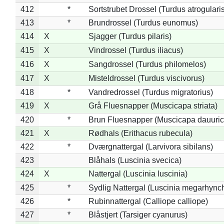
412
*
Sortstrubet Drossel (Turdus atrogularis
413
*
Brundrossel (Turdus eunomus)
414
X
Sjagger (Turdus pilaris)
415
X
Vindrossel (Turdus iliacus)
416
X
Sangdrossel (Turdus philomelos)
417
X
Misteldrossel (Turdus viscivorus)
418
*
Vandredrossel (Turdus migratorius)
419
X
Grå Fluesnapper (Muscicapa striata)
420
*
Brun Fluesnapper (Muscicapa dauuric
421
X
Rødhals (Erithacus rubecula)
422
*
Dværgnattergal (Larvivora sibilans)
423
Blåhals (Luscinia svecica)
424
X
Nattergal (Luscinia luscinia)
425
*
Sydlig Nattergal (Luscinia megarhync
426
*
Rubinnattergal (Calliope calliope)
427
*
Blåstjert (Tarsiger cyanurus)