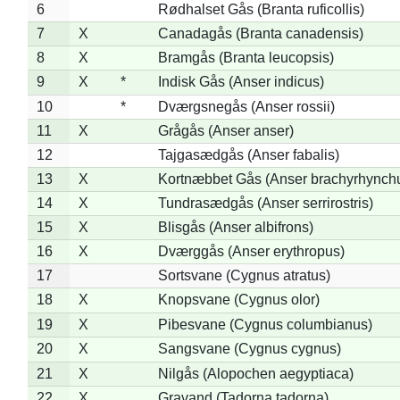
6
Rødhalset Gås (Branta ruficollis)
7
X
Canadagås (Branta canadensis)
8
X
Bramgås (Branta leucopsis)
9
X
*
Indisk Gås (Anser indicus)
10
*
Dværgsnegås (Anser rossii)
11
X
Grågås (Anser anser)
12
Tajgasædgås (Anser fabalis)
13
X
Kortnæbbet Gås (Anser brachyrhynch
14
X
Tundrasædgås (Anser serrirostris)
15
X
Blisgås (Anser albifrons)
16
X
Dværggås (Anser erythropus)
17
Sortsvane (Cygnus atratus)
18
X
Knopsvane (Cygnus olor)
19
X
Pibesvane (Cygnus columbianus)
20
X
Sangsvane (Cygnus cygnus)
21
X
Nilgås (Alopochen aegyptiaca)
22
X
Gravand (Tadorna tadorna)