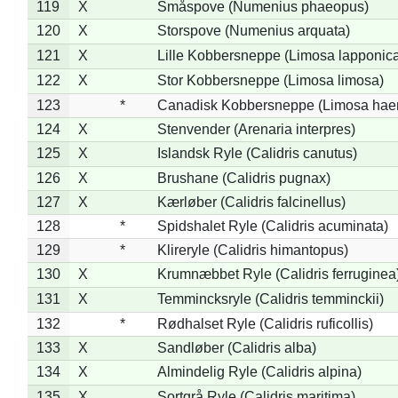
119
X
Småspove (Numenius phaeopus)
120
X
Storspove (Numenius arquata)
121
X
Lille Kobbersneppe (Limosa lapponic
122
X
Stor Kobbersneppe (Limosa limosa)
123
*
Canadisk Kobbersneppe (Limosa hae
124
X
Stenvender (Arenaria interpres)
125
X
Islandsk Ryle (Calidris canutus)
126
X
Brushane (Calidris pugnax)
127
X
Kærløber (Calidris falcinellus)
128
*
Spidshalet Ryle (Calidris acuminata)
129
*
Klireryle (Calidris himantopus)
130
X
Krumnæbbet Ryle (Calidris ferruginea
131
X
Temmincksryle (Calidris temminckii)
132
*
Rødhalset Ryle (Calidris ruficollis)
133
X
Sandløber (Calidris alba)
134
X
Almindelig Ryle (Calidris alpina)
135
X
Sortgrå Ryle (Calidris maritima)