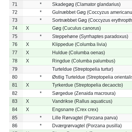
71
*
Skadegøg (Clamator glandarius)
72
*
Gulnæbbet Gøg (Coccyzus americanu
73
*
Sortnæbbet Gøg (Coccyzus erythropt
74
X
Gøg (Cuculus canorus)
75
*
Steppehøne (Syrrhaptes paradoxus)
76
X
Klippedue (Columba livia)
77
X
Huldue (Columba oenas)
78
X
Ringdue (Columba palumbus)
79
Turteldue (Streptopelia turtur)
80
*
Østlig Turteldue (Streptopelia orientali
81
X
Tyrkerdue (Streptopelia decaocto)
82
*
Sørgedue (Zenaida macroura)
83
X
Vandrikse (Rallus aquaticus)
84
X
Engsnarre (Crex crex)
85
*
Lille Rørvagtel (Porzana parva)
86
*
Dværgrørvagtel (Porzana pusilla)