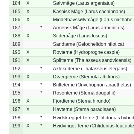
184
X
Sølvmåge (Larus argentatus)
185
X
Kaspisk Måge (Larus cachinnans)
186
X
Middelhavssølvmåge (Larus michahell
187
*
Armensk Måge (Larus armenicus)
188
X
Sildemåge (Larus fuscus)
189
Sandterne (Gelochelidon nilotica)
190
X
Rovterne (Hydroprogne caspia)
191
X
Splitterne (Thalasseus sandvicensis)
192
*
Aztekerterne (Thalasseus elegans)
193
X
Dværgterne (Sternula albifrons)
194
*
Brilleterne (Onychoprion anaethetus)
195
*
Rosenterne (Sterna dougallii)
196
X
Fjordterne (Sterna hirundo)
197
X
Havterne (Sterna paradisaea)
198
*
Hvidskægget Terne (Chlidonias hybrid
199
X
*
Hvidvinget Terne (Chlidonias leucopte