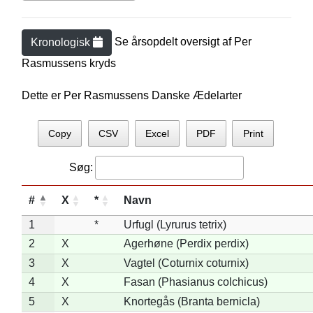
Se årsopdelt oversigt af
Per
Kronologisk
Rasmussen
s kryds
Dette er Per Rasmussens Danske Ædelarter
Copy
CSV
Excel
PDF
Print
Søg:
#
X
*
Navn
1
*
Urfugl (Lyrurus tetrix)
2
X
Agerhøne (Perdix perdix)
3
X
Vagtel (Coturnix coturnix)
4
X
Fasan (Phasianus colchicus)
5
X
Knortegås (Branta bernicla)