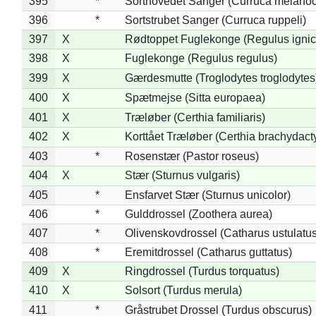
395
*
Sorthovedet Sanger (Curruca melano
396
*
Sortstrubet Sanger (Curruca ruppeli)
397
X
Rødtoppet Fuglekonge (Regulus ignica
398
X
Fuglekonge (Regulus regulus)
399
X
Gærdesmutte (Troglodytes troglodytes
400
X
Spætmejse (Sitta europaea)
401
X
Træløber (Certhia familiaris)
402
X
Korttået Træløber (Certhia brachydact
403
*
Rosenstær (Pastor roseus)
404
X
Stær (Sturnus vulgaris)
405
*
Ensfarvet Stær (Sturnus unicolor)
406
*
Gulddrossel (Zoothera aurea)
407
*
Olivenskovdrossel (Catharus ustulatus
408
*
Eremitdrossel (Catharus guttatus)
409
X
Ringdrossel (Turdus torquatus)
410
X
Solsort (Turdus merula)
411
*
Gråstrubet Drossel (Turdus obscurus)