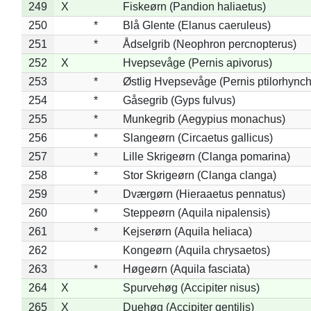
249
X
Fiskeørn (Pandion haliaetus)
250
*
Blå Glente (Elanus caeruleus)
251
*
Ådselgrib (Neophron percnopterus)
252
X
Hvepsevåge (Pernis apivorus)
253
*
Østlig Hvepsevåge (Pernis ptilorhync
254
*
Gåsegrib (Gyps fulvus)
255
*
Munkegrib (Aegypius monachus)
256
*
Slangeørn (Circaetus gallicus)
257
*
Lille Skrigeørn (Clanga pomarina)
258
*
Stor Skrigeørn (Clanga clanga)
259
*
Dværgørn (Hieraaetus pennatus)
260
*
Steppeørn (Aquila nipalensis)
261
*
Kejserørn (Aquila heliaca)
262
Kongeørn (Aquila chrysaetos)
263
*
Høgeørn (Aquila fasciata)
264
X
Spurvehøg (Accipiter nisus)
265
X
Duehøg (Accipiter gentilis)