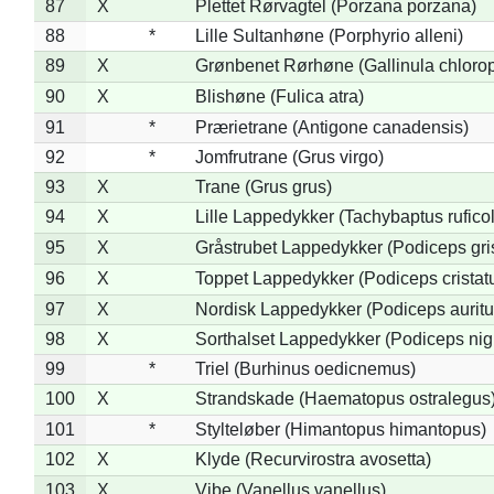
87
X
Plettet Rørvagtel (Porzana porzana)
88
*
Lille Sultanhøne (Porphyrio alleni)
89
X
Grønbenet Rørhøne (Gallinula chloro
90
X
Blishøne (Fulica atra)
91
*
Prærietrane (Antigone canadensis)
92
*
Jomfrutrane (Grus virgo)
93
X
Trane (Grus grus)
94
X
Lille Lappedykker (Tachybaptus ruficol
95
X
Gråstrubet Lappedykker (Podiceps gr
96
X
Toppet Lappedykker (Podiceps cristat
97
X
Nordisk Lappedykker (Podiceps auritu
98
X
Sorthalset Lappedykker (Podiceps nigri
99
*
Triel (Burhinus oedicnemus)
100
X
Strandskade (Haematopus ostralegus
101
*
Stylteløber (Himantopus himantopus)
102
X
Klyde (Recurvirostra avosetta)
103
X
Vibe (Vanellus vanellus)