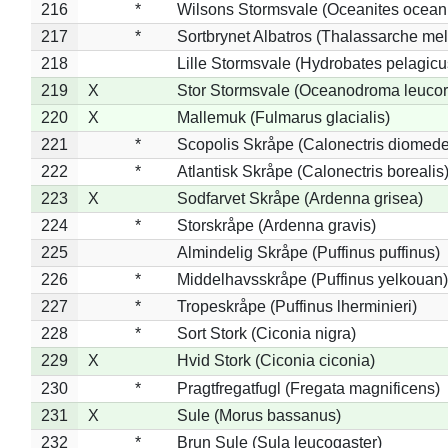
216
*
Wilsons Stormsvale (Oceanites ocean
217
*
Sortbrynet Albatros (Thalassarche me
218
Lille Stormsvale (Hydrobates pelagicu
219
X
Stor Stormsvale (Oceanodroma leuco
220
X
Mallemuk (Fulmarus glacialis)
221
*
Scopolis Skråpe (Calonectris diomed
222
*
Atlantisk Skråpe (Calonectris borealis
223
X
Sodfarvet Skråpe (Ardenna grisea)
224
*
Storskråpe (Ardenna gravis)
225
Almindelig Skråpe (Puffinus puffinus)
226
*
Middelhavsskråpe (Puffinus yelkouan)
227
*
Tropeskråpe (Puffinus lherminieri)
228
*
Sort Stork (Ciconia nigra)
229
X
Hvid Stork (Ciconia ciconia)
230
*
Pragtfregatfugl (Fregata magnificens)
231
X
Sule (Morus bassanus)
232
*
Brun Sule (Sula leucogaster)