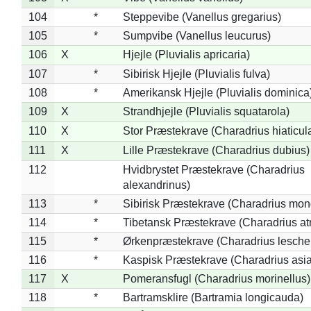
104
*
Steppevibe (Vanellus gregarius)
105
*
Sumpvibe (Vanellus leucurus)
106
X
Hjejle (Pluvialis apricaria)
107
*
Sibirisk Hjejle (Pluvialis fulva)
108
*
Amerikansk Hjejle (Pluvialis dominica
109
X
Strandhjejle (Pluvialis squatarola)
110
X
Stor Præstekrave (Charadrius hiaticul
111
X
Lille Præstekrave (Charadrius dubius)
112
Hvidbrystet Præstekrave (Charadrius
alexandrinus)
113
*
Sibirisk Præstekrave (Charadrius mon
114
*
Tibetansk Præstekrave (Charadrius atr
115
*
Ørkenpræstekrave (Charadrius leschen
116
*
Kaspisk Præstekrave (Charadrius asia
117
X
Pomeransfugl (Charadrius morinellus)
118
*
Bartramsklire (Bartramia longicauda)