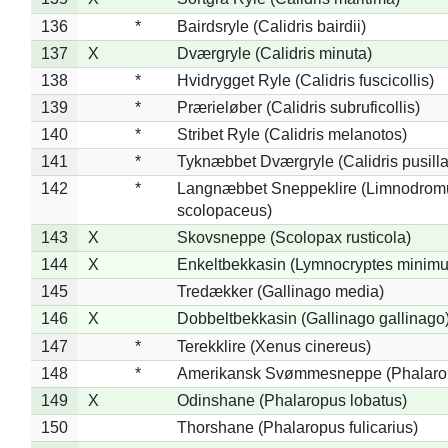
136
*
Bairdsryle (Calidris bairdii)
137
X
Dværgryle (Calidris minuta)
138
*
Hvidrygget Ryle (Calidris fuscicollis)
139
*
Prærieløber (Calidris subruficollis)
140
*
Stribet Ryle (Calidris melanotos)
141
*
Tyknæbbet Dværgryle (Calidris pusilla
142
*
Langnæbbet Sneppeklire (Limnodrom
scolopaceus)
143
X
Skovsneppe (Scolopax rusticola)
144
X
Enkeltbekkasin (Lymnocryptes minimu
145
Tredækker (Gallinago media)
146
X
Dobbeltbekkasin (Gallinago gallinago
147
*
Terekklire (Xenus cinereus)
148
*
Amerikansk Svømmesneppe (Phalaropu
149
X
Odinshane (Phalaropus lobatus)
150
Thorshane (Phalaropus fulicarius)