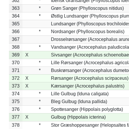
362
*
Iberisk Gransanger (Phylloscopus iber
363
*
Grøn Sanger (Phylloscopus nitidus)
364
*
Østlig Lundsanger (Phylloscopus plum
365
Lundsanger (Phylloscopus trochiloide
366
*
Nordsanger (Phylloscopus borealis)
367
Drosselrørsanger (Acrocephalus arun
368
*
Vandsanger (Acrocephalus paludicola
369
X
Sivsanger (Acrocephalus schoenobae
370
*
Lille Rørsanger (Acrocephalus agricol
371
*
Buskrørsanger (Acrocephalus dumeto
372
X
Rørsanger (Acrocephalus scirpaceus)
373
X
Kærsanger (Acrocephalus palustris)
374
*
Lille Gulbug (Iduna caligata)
375
*
Bleg Gulbug (Iduna pallida)
376
*
Spottesanger (Hippolais polyglotta)
377
X
Gulbug (Hippolais icterina)
378
*
Stor Græshoppesanger (Helopsaltes fa