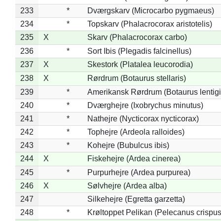
233
*
Dværgskarv (Microcarbo pygmaeus)
234
*
Topskarv (Phalacrocorax aristotelis)
235
X
Skarv (Phalacrocorax carbo)
236
*
Sort Ibis (Plegadis falcinellus)
237
X
Skestork (Platalea leucorodia)
238
X
Rørdrum (Botaurus stellaris)
239
*
Amerikansk Rørdrum (Botaurus lentig
240
*
Dværghejre (Ixobrychus minutus)
241
*
Nathejre (Nycticorax nycticorax)
242
*
Tophejre (Ardeola ralloides)
243
*
Kohejre (Bubulcus ibis)
244
X
Fiskehejre (Ardea cinerea)
245
*
Purpurhejre (Ardea purpurea)
246
X
Sølvhejre (Ardea alba)
247
Silkehejre (Egretta garzetta)
248
*
Krøltoppet Pelikan (Pelecanus crispus