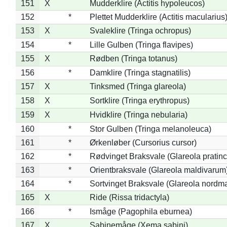
151
X
Mudderklire (Actitis hypoleucos)
152
*
Plettet Mudderklire (Actitis macularius
153
X
Svaleklire (Tringa ochropus)
154
*
Lille Gulben (Tringa flavipes)
155
X
Rødben (Tringa totanus)
156
*
Damklire (Tringa stagnatilis)
157
X
Tinksmed (Tringa glareola)
158
X
Sortklire (Tringa erythropus)
159
X
Hvidklire (Tringa nebularia)
160
*
Stor Gulben (Tringa melanoleuca)
161
*
Ørkenløber (Cursorius cursor)
162
*
Rødvinget Braksvale (Glareola pratinc
163
*
Orientbraksvale (Glareola maldivarum
164
*
Sortvinget Braksvale (Glareola nordm
165
X
Ride (Rissa tridactyla)
166
*
Ismåge (Pagophila eburnea)
167
X
Sabinemåge (Xema sabini)