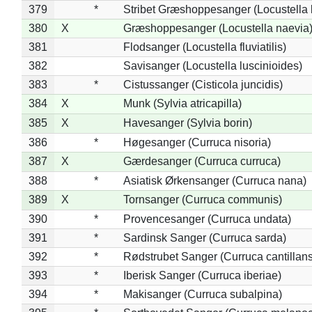
379
*
Stribet Græshoppesanger (Locustella 
380
X
Græshoppesanger (Locustella naevia
381
Flodsanger (Locustella fluviatilis)
382
Savisanger (Locustella luscinioides)
383
*
Cistussanger (Cisticola juncidis)
384
X
Munk (Sylvia atricapilla)
385
X
Havesanger (Sylvia borin)
386
*
Høgesanger (Curruca nisoria)
387
X
Gærdesanger (Curruca curruca)
388
*
Asiatisk Ørkensanger (Curruca nana)
389
X
Tornsanger (Curruca communis)
390
*
Provencesanger (Curruca undata)
391
*
Sardinsk Sanger (Curruca sarda)
392
*
Rødstrubet Sanger (Curruca cantillans
393
*
Iberisk Sanger (Curruca iberiae)
394
*
Makisanger (Curruca subalpina)