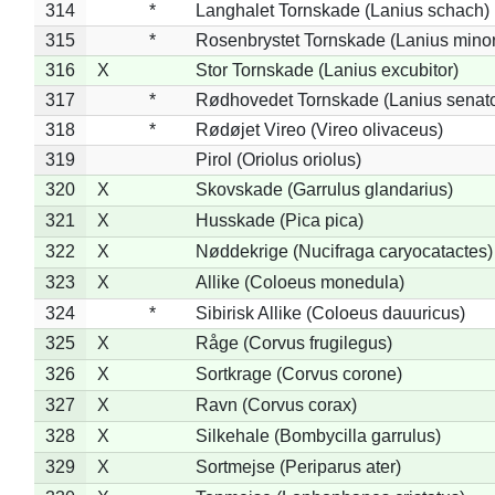
314
*
Langhalet Tornskade (Lanius schach)
315
*
Rosenbrystet Tornskade (Lanius minor
316
X
Stor Tornskade (Lanius excubitor)
317
*
Rødhovedet Tornskade (Lanius senato
318
*
Rødøjet Vireo (Vireo olivaceus)
319
Pirol (Oriolus oriolus)
320
X
Skovskade (Garrulus glandarius)
321
X
Husskade (Pica pica)
322
X
Nøddekrige (Nucifraga caryocatactes)
323
X
Allike (Coloeus monedula)
324
*
Sibirisk Allike (Coloeus dauuricus)
325
X
Råge (Corvus frugilegus)
326
X
Sortkrage (Corvus corone)
327
X
Ravn (Corvus corax)
328
X
Silkehale (Bombycilla garrulus)
329
X
Sortmejse (Periparus ater)