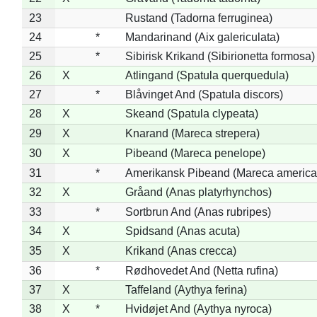
23
Rustand (Tadorna ferruginea)
24
*
Mandarinand (Aix galericulata)
25
*
Sibirisk Krikand (Sibirionetta formosa)
26
X
Atlingand (Spatula querquedula)
27
*
Blåvinget And (Spatula discors)
28
X
Skeand (Spatula clypeata)
29
X
Knarand (Mareca strepera)
30
X
Pibeand (Mareca penelope)
31
*
Amerikansk Pibeand (Mareca america
32
X
Gråand (Anas platyrhynchos)
33
*
Sortbrun And (Anas rubripes)
34
X
Spidsand (Anas acuta)
35
X
Krikand (Anas crecca)
36
*
Rødhovedet And (Netta rufina)
37
X
Taffeland (Aythya ferina)
38
X
*
Hvidøjet And (Aythya nyroca)