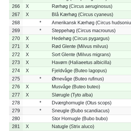
266
X
Rørhøg (Circus aeruginosus)
267
X
Blå Kærhøg (Circus cyaneus)
268
*
Amerikansk Kærhøg (Circus hudsoniu
269
*
Steppehøg (Circus macrourus)
270
X
Hedehøg (Circus pygargus)
271
X
Rød Glente (Milvus milvus)
272
X
Sort Glente (Milvus migrans)
273
X
Havørn (Haliaeetus albicilla)
274
X
Fjeldvåge (Buteo lagopus)
275
*
Ørnevåge (Buteo rufinus)
276
X
Musvåge (Buteo buteo)
277
X
Slørugle (Tyto alba)
278
*
Dværghornugle (Otus scops)
279
*
Sneugle (Bubo scandiacus)
280
Stor Hornugle (Bubo bubo)
281
X
Natugle (Strix aluco)