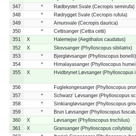
347
*
Rødbrystet Svale (Cecropis semirufa)
348
*
Rødrygget Svale (Cecropis rufula)
349
*
Amursvale (Cecropis daurica)
350
*
Cettisanger (Cettia cetti)
351
X
Halemejse (Aegithalos caudatus)
352
X
Skovsanger (Phylloscopus sibilatrix)
353
*
Bjergløvsanger (Phylloscopus bonelli)
354
*
Himalayasanger (Phylloscopus humei
355
X
Hvidbrynet Løvsanger (Phylloscopus i
356
Fuglekongesanger (Phylloscopus pror
357
*
Schwarz' Løvsanger (Phylloscopus sc
358
*
Sinkiangløvsanger (Phylloscopus gris
359
*
Brun Løvsanger (Phylloscopus fuscat
360
X
Løvsanger (Phylloscopus trochilus)
361
X
Gransanger (Phylloscopus collybita)