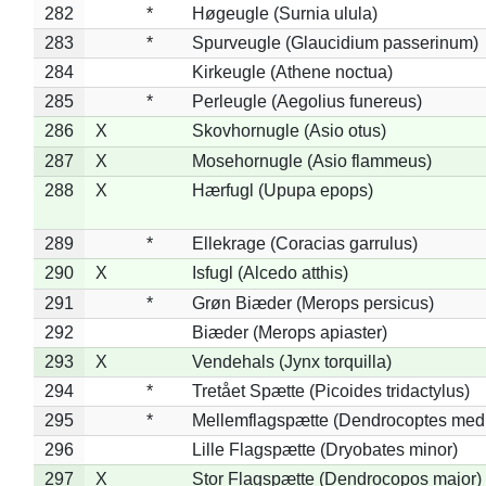
282
*
Høgeugle (Surnia ulula)
283
*
Spurveugle (Glaucidium passerinum)
284
Kirkeugle (Athene noctua)
285
*
Perleugle (Aegolius funereus)
286
X
Skovhornugle (Asio otus)
287
X
Mosehornugle (Asio flammeus)
288
X
Hærfugl (Upupa epops)
289
*
Ellekrage (Coracias garrulus)
290
X
Isfugl (Alcedo atthis)
291
*
Grøn Biæder (Merops persicus)
292
Biæder (Merops apiaster)
293
X
Vendehals (Jynx torquilla)
294
*
Tretået Spætte (Picoides tridactylus)
295
*
Mellemflagspætte (Dendrocoptes med
296
Lille Flagspætte (Dryobates minor)
297
X
Stor Flagspætte (Dendrocopos major)