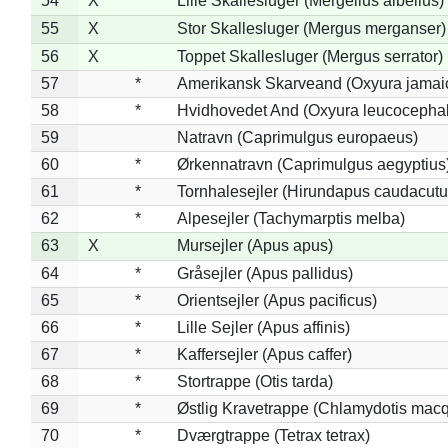
54
X
Lille Skallesluger (Mergellus albellus)
55
X
Stor Skallesluger (Mergus merganser)
56
X
Toppet Skallesluger (Mergus serrator)
57
*
Amerikansk Skarveand (Oxyura jamai
58
*
Hvidhovedet And (Oxyura leucocepha
59
Natravn (Caprimulgus europaeus)
60
*
Ørkennatravn (Caprimulgus aegyptius
61
*
Tornhalesejler (Hirundapus caudacutu
62
*
Alpesejler (Tachymarptis melba)
63
X
Mursejler (Apus apus)
64
*
Gråsejler (Apus pallidus)
65
*
Orientsejler (Apus pacificus)
66
*
Lille Sejler (Apus affinis)
67
*
Kaffersejler (Apus caffer)
68
*
Stortrappe (Otis tarda)
69
*
Østlig Kravetrappe (Chlamydotis macq
70
*
Dværgtrappe (Tetrax tetrax)