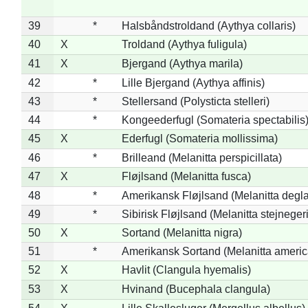
39
*
Halsbåndstroldand (Aythya collaris)
40
X
Troldand (Aythya fuligula)
41
X
Bjergand (Aythya marila)
42
*
Lille Bjergand (Aythya affinis)
43
*
Stellersand (Polysticta stelleri)
44
*
Kongeederfugl (Somateria spectabilis
45
X
Ederfugl (Somateria mollissima)
46
*
Brilleand (Melanitta perspicillata)
47
X
Fløjlsand (Melanitta fusca)
48
*
Amerikansk Fløjlsand (Melanitta degla
49
*
Sibirisk Fløjlsand (Melanitta stejnegeri
50
X
Sortand (Melanitta nigra)
51
*
Amerikansk Sortand (Melanitta ameri
52
X
Havlit (Clangula hyemalis)
53
X
Hvinand (Bucephala clangula)