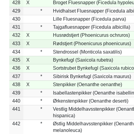
428
X
Broget Fluesnapper (Ficedula hypole
429
*
Hvidhalset Fluesnapper (Ficedula albic
430
Lille Fluesnapper (Ficedula parva)
431
*
Tajgafluesnapper (Ficedula albicilla)
432
X
Husrødstjert (Phoenicurus ochruros)
433
X
Rødstjert (Phoenicurus phoenicurus)
434
*
Stendrossel (Monticola saxatilis)
435
X
Bynkefugl (Saxicola rubetra)
436
X
Sortstrubet Bynkefugl (Saxicola rubico
437
*
Sibirisk Bynkefugl (Saxicola maurus)
438
X
Stenpikker (Oenanthe oenanthe)
439
*
Isabellastenpikker (Oenanthe isabelli
440
*
Ørkenstenpikker (Oenanthe deserti)
441
*
Vestlig Middelhavsstenpikker (Oenant
hispanica)
442
*
Østlig Middelhavsstenpikker (Oenant
melanoleuca)