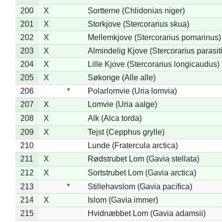
200
X
Sortterne (Chlidonias niger)
201
X
Storkjove (Stercorarius skua)
202
X
Mellemkjove (Stercorarius pomarinus)
203
X
Almindelig Kjove (Stercorarius parasit
204
X
Lille Kjove (Stercorarius longicaudus)
205
X
Søkonge (Alle alle)
206
*
Polarlomvie (Uria lomvia)
207
X
Lomvie (Uria aalge)
208
X
Alk (Alca torda)
209
X
Tejst (Cepphus grylle)
210
Lunde (Fratercula arctica)
211
X
Rødstrubet Lom (Gavia stellata)
212
X
Sortstrubet Lom (Gavia arctica)
213
*
Stillehavslom (Gavia pacifica)
214
X
Islom (Gavia immer)
215
Hvidnæbbet Lom (Gavia adamsii)