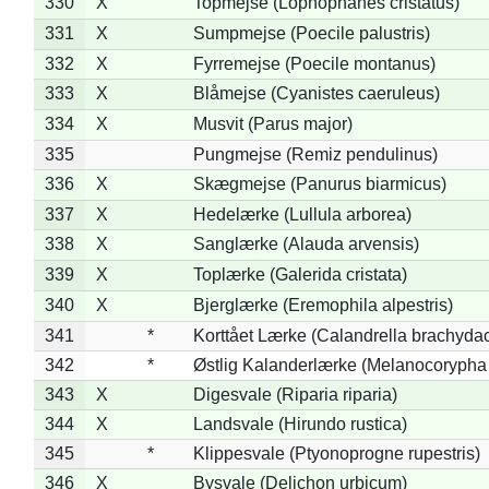
330
X
Topmejse (Lophophanes cristatus)
331
X
Sumpmejse (Poecile palustris)
332
X
Fyrremejse (Poecile montanus)
333
X
Blåmejse (Cyanistes caeruleus)
334
X
Musvit (Parus major)
335
Pungmejse (Remiz pendulinus)
336
X
Skægmejse (Panurus biarmicus)
337
X
Hedelærke (Lullula arborea)
338
X
Sanglærke (Alauda arvensis)
339
X
Toplærke (Galerida cristata)
340
X
Bjerglærke (Eremophila alpestris)
341
*
Korttået Lærke (Calandrella brachydac
342
*
Østlig Kalanderlærke (Melanocorypha
343
X
Digesvale (Riparia riparia)
344
X
Landsvale (Hirundo rustica)
345
*
Klippesvale (Ptyonoprogne rupestris)
346
X
Bysvale (Delichon urbicum)