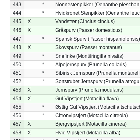
443
*
Nonnestenpikker (Oenanthe pleschan
444
*
Hvidkronet Stenpikker (Oenanthe leu
445
X
Vandstær (Cinclus cinclus)
446
X
Gråspurv (Passer domesticus)
447
*
Spansk Spurv (Passer hispaniolensis)
448
X
Skovspurv (Passer montanus)
449
*
Snefinke (Montifringilla nivalis)
450
*
Alpejernspurv (Prunella collaris)
451
*
Sibirisk Jernspurv (Prunella montanell
452
*
Sortstrubet Jernspurv (Prunella atrogul
453
X
Jernspurv (Prunella modularis)
454
X
Gul Vipstjert (Motacilla flava)
455
*
Østlig Gul Vipstjert (Motacilla tschuts
456
*
Citronvipstjert (Motacilla citreola)
457
X
Bjergvipstjert (Motacilla cinerea)
458
X
Hvid Vipstjert (Motacilla alba)