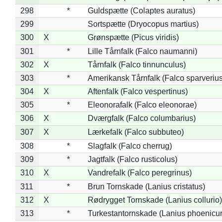
298
*
Guldspætte (Colaptes auratus)
299
Sortspætte (Dryocopus martius)
300
X
Grønspætte (Picus viridis)
301
*
Lille Tårnfalk (Falco naumanni)
302
X
Tårnfalk (Falco tinnunculus)
303
*
Amerikansk Tårnfalk (Falco sparverius
304
X
Aftenfalk (Falco vespertinus)
305
*
Eleonorafalk (Falco eleonorae)
306
X
Dværgfalk (Falco columbarius)
307
X
Lærkefalk (Falco subbuteo)
308
*
Slagfalk (Falco cherrug)
309
*
Jagtfalk (Falco rusticolus)
310
X
Vandrefalk (Falco peregrinus)
311
*
Brun Tornskade (Lanius cristatus)
312
X
Rødrygget Tornskade (Lanius collurio)
313
*
Turkestantornskade (Lanius phoenicur