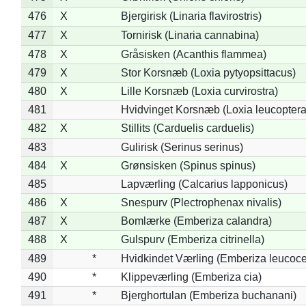
476
X
Bjergirisk (Linaria flavirostris)
477
X
Tornirisk (Linaria cannabina)
478
X
Gråsisken (Acanthis flammea)
479
X
Stor Korsnæb (Loxia pytyopsittacus)
480
X
Lille Korsnæb (Loxia curvirostra)
481
Hvidvinget Korsnæb (Loxia leucoptera
482
X
Stillits (Carduelis carduelis)
483
Gulirisk (Serinus serinus)
484
X
Grønsisken (Spinus spinus)
485
Lapværling (Calcarius lapponicus)
486
X
Snespurv (Plectrophenax nivalis)
487
X
Bomlærke (Emberiza calandra)
488
X
Gulspurv (Emberiza citrinella)
489
*
Hvidkindet Værling (Emberiza leucoc
490
*
Klippeværling (Emberiza cia)
491
*
Bjerghortulan (Emberiza buchanani)