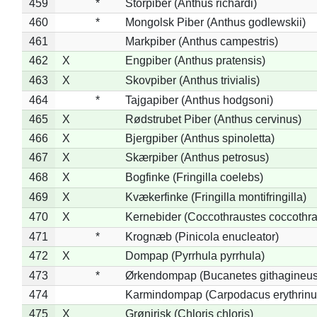
459
*
Storpiber (Anthus richardi)
460
*
Mongolsk Piber (Anthus godlewskii)
461
Markpiber (Anthus campestris)
462
X
Engpiber (Anthus pratensis)
463
X
Skovpiber (Anthus trivialis)
464
*
Tajgapiber (Anthus hodgsoni)
465
X
Rødstrubet Piber (Anthus cervinus)
466
X
Bjergpiber (Anthus spinoletta)
467
X
Skærpiber (Anthus petrosus)
468
X
Bogfinke (Fringilla coelebs)
469
X
Kvækerfinke (Fringilla montifringilla)
470
X
Kernebider (Coccothraustes coccothra
471
*
Krognæb (Pinicola enucleator)
472
X
Dompap (Pyrrhula pyrrhula)
473
*
Ørkendompap (Bucanetes githagineus
474
Karmindompap (Carpodacus erythrinu
475
X
Grønirisk (Chloris chloris)