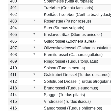
400
Spætmejse (Sitta europaea)
401
Træløber (Certhia familiaris)
402
Korttået Træløber (Certhia brachydact
403
*
Rosenstær (Pastor roseus)
404
Stær (Sturnus vulgaris)
405
*
Ensfarvet Stær (Sturnus unicolor)
406
*
Gulddrossel (Zoothera aurea)
407
*
Olivenskovdrossel (Catharus ustulatus
408
*
Eremitdrossel (Catharus guttatus)
409
Ringdrossel (Turdus torquatus)
410
Solsort (Turdus merula)
411
*
Gråstrubet Drossel (Turdus obscurus)
412
*
Sortstrubet Drossel (Turdus atrogularis
413
*
Brundrossel (Turdus eunomus)
414
Sjagger (Turdus pilaris)
415
Vindrossel (Turdus iliacus)
416
Sangdrossel (Turdus philomelos)