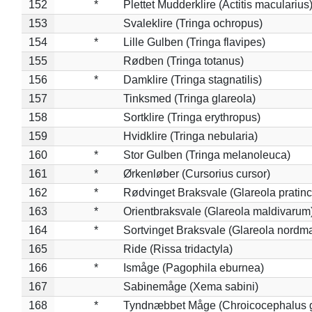
152
*
Plettet Mudderklire (Actitis macularius
153
Svaleklire (Tringa ochropus)
154
*
Lille Gulben (Tringa flavipes)
155
Rødben (Tringa totanus)
156
*
Damklire (Tringa stagnatilis)
157
Tinksmed (Tringa glareola)
158
Sortklire (Tringa erythropus)
159
Hvidklire (Tringa nebularia)
160
*
Stor Gulben (Tringa melanoleuca)
161
*
Ørkenløber (Cursorius cursor)
162
*
Rødvinget Braksvale (Glareola pratinc
163
*
Orientbraksvale (Glareola maldivarum
164
*
Sortvinget Braksvale (Glareola nordm
165
Ride (Rissa tridactyla)
166
*
Ismåge (Pagophila eburnea)
167
Sabinemåge (Xema sabini)
168
*
Tyndnæbbet Måge (Chroicocephalus 