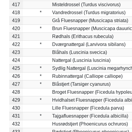
417
Misteldrossel (Turdus viscivorus)
418
*
Vandredrossel (Turdus migratorius)
419
Grå Fluesnapper (Muscicapa striata)
420
*
Brun Fluesnapper (Muscicapa dauuric
421
Rødhals (Erithacus rubecula)
422
*
Dværgnattergal (Larvivora sibilans)
423
Blåhals (Luscinia svecica)
424
Nattergal (Luscinia luscinia)
425
*
Sydlig Nattergal (Luscinia megarhync
426
*
Rubinnattergal (Calliope calliope)
427
*
Blåstjert (Tarsiger cyanurus)
428
Broget Fluesnapper (Ficedula hypole
429
*
Hvidhalset Fluesnapper (Ficedula albic
430
Lille Fluesnapper (Ficedula parva)
431
*
Tajgafluesnapper (Ficedula albicilla)
432
Husrødstjert (Phoenicurus ochruros)
433
Rødstjert (Phoenicurus phoenicurus)