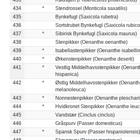
434
*
Stendrossel (Monticola saxatilis)
435
Bynkefugl (Saxicola rubetra)
436
Sortstrubet Bynkefugl (Saxicola rubico
437
*
Sibirisk Bynkefugl (Saxicola maurus)
438
Stenpikker (Oenanthe oenanthe)
439
*
Isabellastenpikker (Oenanthe isabelli
440
*
Ørkenstenpikker (Oenanthe deserti)
441
*
Vestlig Middelhavsstenpikker (Oenant
hispanica)
442
*
Østlig Middelhavsstenpikker (Oenant
melanoleuca)
443
*
Nonnestenpikker (Oenanthe pleschan
444
*
Hvidkronet Stenpikker (Oenanthe leu
445
Vandstær (Cinclus cinclus)
446
Gråspurv (Passer domesticus)
447
*
Spansk Spurv (Passer hispaniolensis)