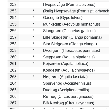
252
Hvepsevåge (Pernis apivorus)
253
*
Østlig Hvepsevåge (Pernis ptilorhync
254
*
Gåsegrib (Gyps fulvus)
255
*
Munkegrib (Aegypius monachus)
256
*
Slangeørn (Circaetus gallicus)
257
*
Lille Skrigeørn (Clanga pomarina)
258
*
Stor Skrigeørn (Clanga clanga)
259
*
Dværgørn (Hieraaetus pennatus)
260
*
Steppeørn (Aquila nipalensis)
261
*
Kejserørn (Aquila heliaca)
262
Kongeørn (Aquila chrysaetos)
263
*
Høgeørn (Aquila fasciata)
264
Spurvehøg (Accipiter nisus)
265
Duehøg (Accipiter gentilis)
266
Rørhøg (Circus aeruginosus)
267
Blå Kærhøg (Circus cyaneus)