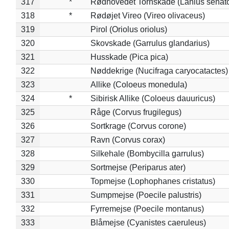
317
*
Rødhovedet Tornskade (Lanius senato
318
*
Rødøjet Vireo (Vireo olivaceus)
319
Pirol (Oriolus oriolus)
320
Skovskade (Garrulus glandarius)
321
Husskade (Pica pica)
322
Nøddekrige (Nucifraga caryocatactes)
323
Allike (Coloeus monedula)
324
*
Sibirisk Allike (Coloeus dauuricus)
325
Råge (Corvus frugilegus)
326
Sortkrage (Corvus corone)
327
Ravn (Corvus corax)
328
Silkehale (Bombycilla garrulus)
329
Sortmejse (Periparus ater)
330
Topmejse (Lophophanes cristatus)
331
Sumpmejse (Poecile palustris)
332
Fyrremejse (Poecile montanus)
333
Blåmejse (Cyanistes caeruleus)