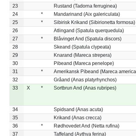
23
Rustand (Tadorna ferruginea)
24
*
Mandarinand (Aix galericulata)
25
*
Sibirisk Krikand (Sibirionetta formosa)
26
Atlingand (Spatula querquedula)
27
*
Blåvinget And (Spatula discors)
28
Skeand (Spatula clypeata)
29
Knarand (Mareca strepera)
30
Pibeand (Mareca penelope)
31
*
Amerikansk Pibeand (Mareca america
32
Gråand (Anas platyrhynchos)
33
X
*
Sortbrun And (Anas rubripes)
34
Spidsand (Anas acuta)
35
Krikand (Anas crecca)
36
*
Rødhovedet And (Netta rufina)
37
Taffeland (Aythya ferina)