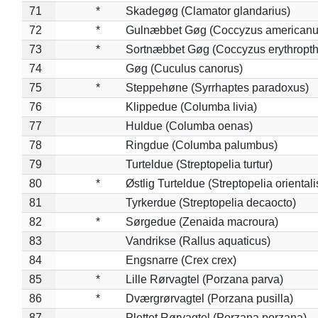
71
*
Skadegøg (Clamator glandarius)
72
*
Gulnæbbet Gøg (Coccyzus americanu
73
*
Sortnæbbet Gøg (Coccyzus erythropt
74
Gøg (Cuculus canorus)
75
*
Steppehøne (Syrrhaptes paradoxus)
76
Klippedue (Columba livia)
77
Huldue (Columba oenas)
78
Ringdue (Columba palumbus)
79
Turteldue (Streptopelia turtur)
80
*
Østlig Turteldue (Streptopelia orientali
81
Tyrkerdue (Streptopelia decaocto)
82
*
Sørgedue (Zenaida macroura)
83
Vandrikse (Rallus aquaticus)
84
Engsnarre (Crex crex)
85
*
Lille Rørvagtel (Porzana parva)
86
*
Dværgrørvagtel (Porzana pusilla)
87
Plettet Rørvagtel (Porzana porzana)