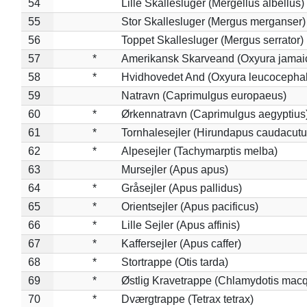
54
Lille Skallesluger (Mergellus albellus)
55
Stor Skallesluger (Mergus merganser)
56
Toppet Skallesluger (Mergus serrator)
57
*
Amerikansk Skarveand (Oxyura jamai
58
*
Hvidhovedet And (Oxyura leucocepha
59
Natravn (Caprimulgus europaeus)
60
*
Ørkennatravn (Caprimulgus aegyptius
61
*
Tornhalesejler (Hirundapus caudacutu
62
*
Alpesejler (Tachymarptis melba)
63
Mursejler (Apus apus)
64
*
Gråsejler (Apus pallidus)
65
*
Orientsejler (Apus pacificus)
66
*
Lille Sejler (Apus affinis)
67
*
Kaffersejler (Apus caffer)
68
*
Stortrappe (Otis tarda)
69
*
Østlig Kravetrappe (Chlamydotis macq
70
*
Dværgtrappe (Tetrax tetrax)