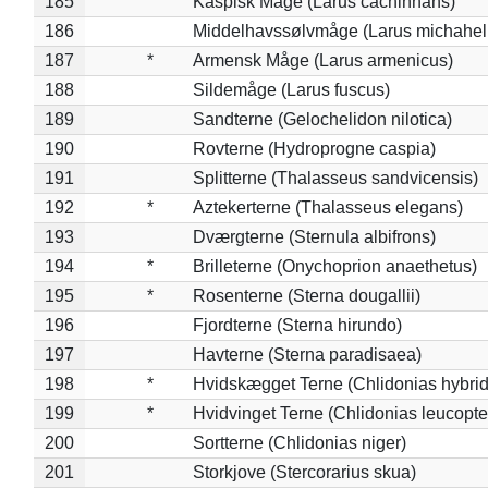
185
Kaspisk Måge (Larus cachinnans)
186
Middelhavssølvmåge (Larus michahell
187
*
Armensk Måge (Larus armenicus)
188
Sildemåge (Larus fuscus)
189
Sandterne (Gelochelidon nilotica)
190
Rovterne (Hydroprogne caspia)
191
Splitterne (Thalasseus sandvicensis)
192
*
Aztekerterne (Thalasseus elegans)
193
Dværgterne (Sternula albifrons)
194
*
Brilleterne (Onychoprion anaethetus)
195
*
Rosenterne (Sterna dougallii)
196
Fjordterne (Sterna hirundo)
197
Havterne (Sterna paradisaea)
198
*
Hvidskægget Terne (Chlidonias hybrid
199
*
Hvidvinget Terne (Chlidonias leucopte
200
Sortterne (Chlidonias niger)
201
Storkjove (Stercorarius skua)