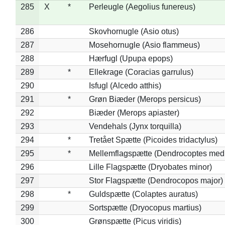
285
X
*
Perleugle (Aegolius funereus)
286
Skovhornugle (Asio otus)
287
Mosehornugle (Asio flammeus)
288
Hærfugl (Upupa epops)
289
*
Ellekrage (Coracias garrulus)
290
Isfugl (Alcedo atthis)
291
*
Grøn Biæder (Merops persicus)
292
Biæder (Merops apiaster)
293
Vendehals (Jynx torquilla)
294
*
Tretået Spætte (Picoides tridactylus)
295
*
Mellemflagspætte (Dendrocoptes med
296
Lille Flagspætte (Dryobates minor)
297
Stor Flagspætte (Dendrocopos major)
298
*
Guldspætte (Colaptes auratus)
299
Sortspætte (Dryocopus martius)
300
Grønspætte (Picus viridis)