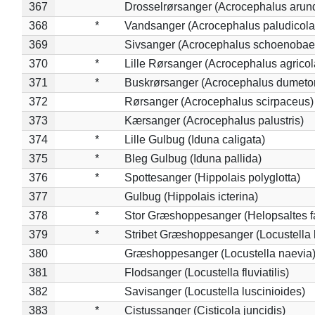
367
Drosselrørsanger (Acrocephalus arun
368
*
Vandsanger (Acrocephalus paludicola
369
Sivsanger (Acrocephalus schoenobae
370
*
Lille Rørsanger (Acrocephalus agricol
371
*
Buskrørsanger (Acrocephalus dumeto
372
Rørsanger (Acrocephalus scirpaceus)
373
Kærsanger (Acrocephalus palustris)
374
*
Lille Gulbug (Iduna caligata)
375
*
Bleg Gulbug (Iduna pallida)
376
*
Spottesanger (Hippolais polyglotta)
377
Gulbug (Hippolais icterina)
378
*
Stor Græshoppesanger (Helopsaltes fa
379
*
Stribet Græshoppesanger (Locustella 
380
Græshoppesanger (Locustella naevia
381
Flodsanger (Locustella fluviatilis)
382
Savisanger (Locustella luscinioides)
383
*
Cistussanger (Cisticola juncidis)