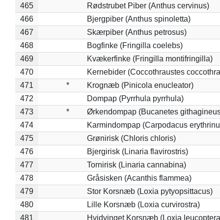
465
Rødstrubet Piber (Anthus cervinus)
466
Bjergpiber (Anthus spinoletta)
467
Skærpiber (Anthus petrosus)
468
Bogfinke (Fringilla coelebs)
469
Kvækerfinke (Fringilla montifringilla)
470
Kernebider (Coccothraustes coccothra
471
*
Krognæb (Pinicola enucleator)
472
Dompap (Pyrrhula pyrrhula)
473
*
Ørkendompap (Bucanetes githagineus
474
Karmindompap (Carpodacus erythrinu
475
Grønirisk (Chloris chloris)
476
Bjergirisk (Linaria flavirostris)
477
Tornirisk (Linaria cannabina)
478
Gråsisken (Acanthis flammea)
479
Stor Korsnæb (Loxia pytyopsittacus)
480
Lille Korsnæb (Loxia curvirostra)
481
Hvidvinget Korsnæb (Loxia leucoptera