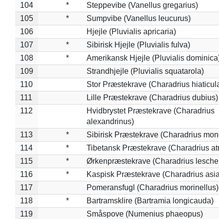
104
*
Steppevibe (Vanellus gregarius)
105
*
Sumpvibe (Vanellus leucurus)
106
Hjejle (Pluvialis apricaria)
107
*
Sibirisk Hjejle (Pluvialis fulva)
108
*
Amerikansk Hjejle (Pluvialis dominica
109
Strandhjejle (Pluvialis squatarola)
110
Stor Præstekrave (Charadrius hiaticul
111
Lille Præstekrave (Charadrius dubius)
112
Hvidbrystet Præstekrave (Charadrius
alexandrinus)
113
*
Sibirisk Præstekrave (Charadrius mon
114
*
Tibetansk Præstekrave (Charadrius atr
115
*
Ørkenpræstekrave (Charadrius leschen
116
*
Kaspisk Præstekrave (Charadrius asia
117
Pomeransfugl (Charadrius morinellus)
118
*
Bartramsklire (Bartramia longicauda)
119
Småspove (Numenius phaeopus)