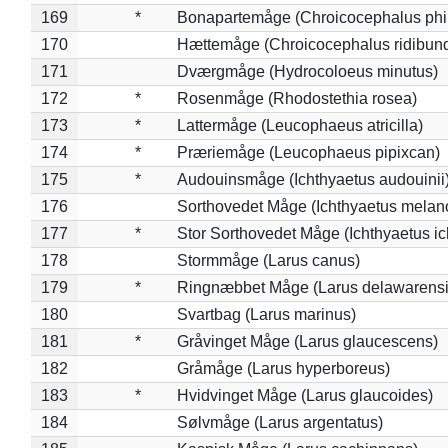
169
*
Bonapartemåge (Chroicocephalus phil
170
Hættemåge (Chroicocephalus ridibun
171
Dværgmåge (Hydrocoloeus minutus)
172
*
Rosenmåge (Rhodostethia rosea)
173
*
Lattermåge (Leucophaeus atricilla)
174
*
Præriemåge (Leucophaeus pipixcan)
175
*
Audouinsmåge (Ichthyaetus audouinii
176
Sorthovedet Måge (Ichthyaetus melan
177
*
Stor Sorthovedet Måge (Ichthyaetus ic
178
Stormmåge (Larus canus)
179
*
Ringnæbbet Måge (Larus delawarensi
180
Svartbag (Larus marinus)
181
*
Gråvinget Måge (Larus glaucescens)
182
Gråmåge (Larus hyperboreus)
183
*
Hvidvinget Måge (Larus glaucoides)
184
Sølvmåge (Larus argentatus)