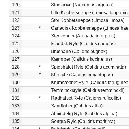
120
Storspove (Numenius arquata)
121
Lille Kobbersneppe (Limosa lapponic
122
Stor Kobbersneppe (Limosa limosa)
123
*
Canadisk Kobbersneppe (Limosa hae
124
Stenvender (Arenaria interpres)
125
Islandsk Ryle (Calidris canutus)
126
Brushane (Calidris pugnax)
127
Kærløber (Calidris falcinellus)
128
*
Spidshalet Ryle (Calidris acuminata)
129
*
Klireryle (Calidris himantopus)
130
Krumnæbbet Ryle (Calidris ferruginea
131
Temmincksryle (Calidris temminckii)
132
*
Rødhalset Ryle (Calidris ruficollis)
133
Sandløber (Calidris alba)
134
Almindelig Ryle (Calidris alpina)
135
Sortgrå Ryle (Calidris maritima)