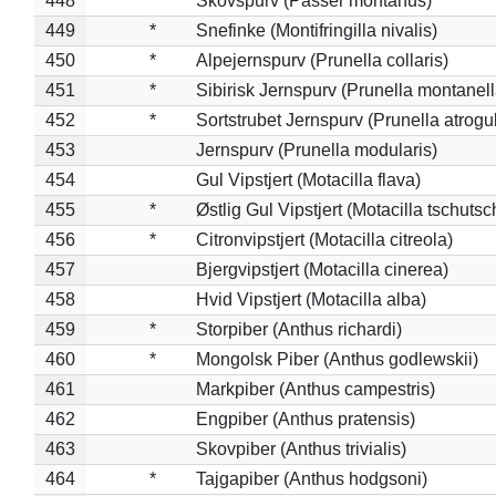
448
Skovspurv (Passer montanus)
449
*
Snefinke (Montifringilla nivalis)
450
*
Alpejernspurv (Prunella collaris)
451
*
Sibirisk Jernspurv (Prunella montanell
452
*
Sortstrubet Jernspurv (Prunella atrogul
453
Jernspurv (Prunella modularis)
454
Gul Vipstjert (Motacilla flava)
455
*
Østlig Gul Vipstjert (Motacilla tschuts
456
*
Citronvipstjert (Motacilla citreola)
457
Bjergvipstjert (Motacilla cinerea)
458
Hvid Vipstjert (Motacilla alba)
459
*
Storpiber (Anthus richardi)
460
*
Mongolsk Piber (Anthus godlewskii)
461
Markpiber (Anthus campestris)
462
Engpiber (Anthus pratensis)
463
Skovpiber (Anthus trivialis)
464
*
Tajgapiber (Anthus hodgsoni)