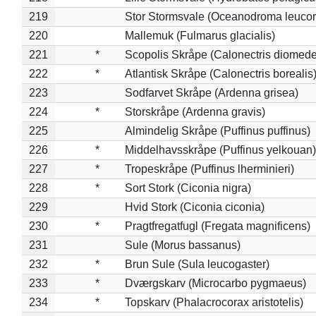
219
Stor Stormsvale (Oceanodroma leuco
220
Mallemuk (Fulmarus glacialis)
221
*
Scopolis Skråpe (Calonectris diomed
222
*
Atlantisk Skråpe (Calonectris borealis
223
Sodfarvet Skråpe (Ardenna grisea)
224
*
Storskråpe (Ardenna gravis)
225
Almindelig Skråpe (Puffinus puffinus)
226
*
Middelhavsskråpe (Puffinus yelkouan)
227
*
Tropeskråpe (Puffinus lherminieri)
228
*
Sort Stork (Ciconia nigra)
229
Hvid Stork (Ciconia ciconia)
230
*
Pragtfregatfugl (Fregata magnificens)
231
Sule (Morus bassanus)
232
*
Brun Sule (Sula leucogaster)
233
*
Dværgskarv (Microcarbo pygmaeus)
234
*
Topskarv (Phalacrocorax aristotelis)