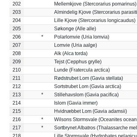
202
Mellemkjove (Stercorarius pomarinus)
203
Almindelig Kjove (Stercorarius parasit
204
Lille Kjove (Stercorarius longicaudus)
205
Søkonge (Alle alle)
206
*
Polarlomvie (Uria lomvia)
207
Lomvie (Uria aalge)
208
Alk (Alca torda)
209
Tejst (Cepphus grylle)
210
Lunde (Fratercula arctica)
211
Rødstrubet Lom (Gavia stellata)
212
Sortstrubet Lom (Gavia arctica)
213
*
Stillehavslom (Gavia pacifica)
214
Islom (Gavia immer)
215
Hvidnæbbet Lom (Gavia adamsii)
216
*
Wilsons Stormsvale (Oceanites ocean
217
*
Sortbrynet Albatros (Thalassarche me
218
Lille Stormsvale (Hydrobates pelagicu