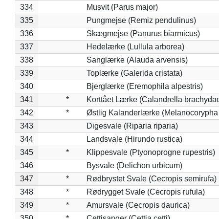
334
Musvit (Parus major)
335
Pungmejse (Remiz pendulinus)
336
Skægmejse (Panurus biarmicus)
337
Hedelærke (Lullula arborea)
338
Sanglærke (Alauda arvensis)
339
Toplærke (Galerida cristata)
340
Bjerglærke (Eremophila alpestris)
341
*
Korttået Lærke (Calandrella brachydac
342
*
Østlig Kalanderlærke (Melanocorypha
343
Digesvale (Riparia riparia)
344
Landsvale (Hirundo rustica)
345
*
Klippesvale (Ptyonoprogne rupestris)
346
Bysvale (Delichon urbicum)
347
*
Rødbrystet Svale (Cecropis semirufa)
348
*
Rødrygget Svale (Cecropis rufula)
349
*
Amursvale (Cecropis daurica)
350
*
Cettisanger (Cettia cetti)