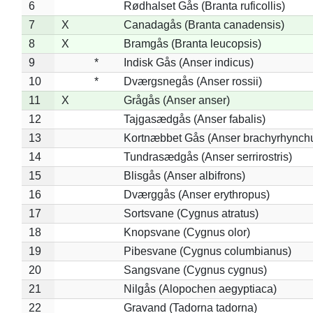
6
Rødhalset Gås (Branta ruficollis)
7
X
Canadagås (Branta canadensis)
8
X
Bramgås (Branta leucopsis)
9
*
Indisk Gås (Anser indicus)
10
*
Dværgsnegås (Anser rossii)
11
X
Grågås (Anser anser)
12
Tajgasædgås (Anser fabalis)
13
Kortnæbbet Gås (Anser brachyrhynch
14
Tundrasædgås (Anser serrirostris)
15
Blisgås (Anser albifrons)
16
Dværggås (Anser erythropus)
17
Sortsvane (Cygnus atratus)
18
Knopsvane (Cygnus olor)
19
Pibesvane (Cygnus columbianus)
20
Sangsvane (Cygnus cygnus)
21
Nilgås (Alopochen aegyptiaca)
22
Gravand (Tadorna tadorna)