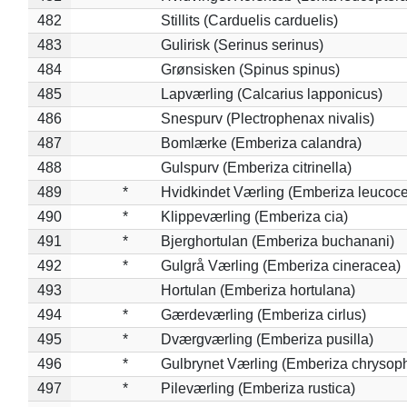
482
Stillits (Carduelis carduelis)
483
Gulirisk (Serinus serinus)
484
Grønsisken (Spinus spinus)
485
Lapværling (Calcarius lapponicus)
486
Snespurv (Plectrophenax nivalis)
487
Bomlærke (Emberiza calandra)
488
Gulspurv (Emberiza citrinella)
489
*
Hvidkindet Værling (Emberiza leucoc
490
*
Klippeværling (Emberiza cia)
491
*
Bjerghortulan (Emberiza buchanani)
492
*
Gulgrå Værling (Emberiza cineracea)
493
Hortulan (Emberiza hortulana)
494
*
Gærdeværling (Emberiza cirlus)
495
*
Dværgværling (Emberiza pusilla)
496
*
Gulbrynet Værling (Emberiza chrysoph
497
*
Pileværling (Emberiza rustica)