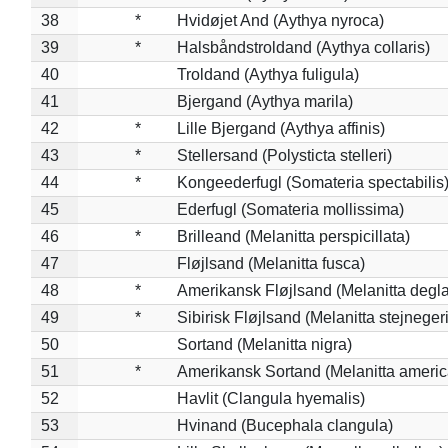
38
*
Hvidøjet And (Aythya nyroca)
39
*
Halsbåndstroldand (Aythya collaris)
40
Troldand (Aythya fuligula)
41
Bjergand (Aythya marila)
42
*
Lille Bjergand (Aythya affinis)
43
*
Stellersand (Polysticta stelleri)
44
*
Kongeederfugl (Somateria spectabilis
45
Ederfugl (Somateria mollissima)
46
*
Brilleand (Melanitta perspicillata)
47
Fløjlsand (Melanitta fusca)
48
*
Amerikansk Fløjlsand (Melanitta degla
49
*
Sibirisk Fløjlsand (Melanitta stejnegeri
50
Sortand (Melanitta nigra)
51
*
Amerikansk Sortand (Melanitta ameri
52
Havlit (Clangula hyemalis)
53
Hvinand (Bucephala clangula)