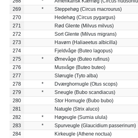
268
*
Amerikansk Kærhøg (Circus hudsoniu
269
*
Steppehøg (Circus macrourus)
270
Hedehøg (Circus pygargus)
271
Rød Glente (Milvus milvus)
272
Sort Glente (Milvus migrans)
273
Havørn (Haliaeetus albicilla)
274
Fjeldvåge (Buteo lagopus)
275
*
Ørnevåge (Buteo rufinus)
276
Musvåge (Buteo buteo)
277
Slørugle (Tyto alba)
278
*
Dværghornugle (Otus scops)
279
*
Sneugle (Bubo scandiacus)
280
Stor Hornugle (Bubo bubo)
281
Natugle (Strix aluco)
282
*
Høgeugle (Surnia ulula)
283
*
Spurveugle (Glaucidium passerinum)
284
Kirkeugle (Athene noctua)