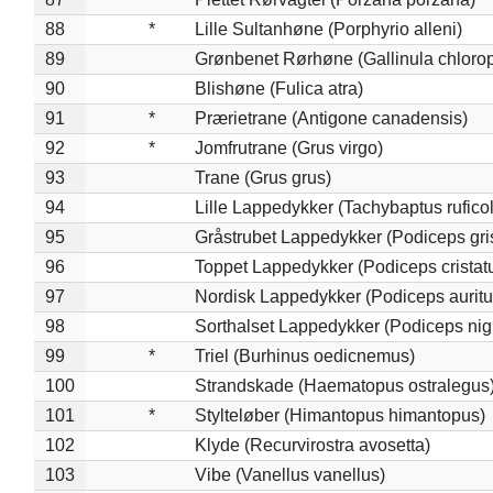
88
*
Lille Sultanhøne (Porphyrio alleni)
89
Grønbenet Rørhøne (Gallinula chloro
90
Blishøne (Fulica atra)
91
*
Prærietrane (Antigone canadensis)
92
*
Jomfrutrane (Grus virgo)
93
Trane (Grus grus)
94
Lille Lappedykker (Tachybaptus ruficol
95
Gråstrubet Lappedykker (Podiceps gr
96
Toppet Lappedykker (Podiceps cristat
97
Nordisk Lappedykker (Podiceps auritu
98
Sorthalset Lappedykker (Podiceps nigri
99
*
Triel (Burhinus oedicnemus)
100
Strandskade (Haematopus ostralegus
101
*
Stylteløber (Himantopus himantopus)
102
Klyde (Recurvirostra avosetta)
103
Vibe (Vanellus vanellus)