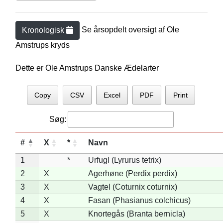
Se årsopdelt oversigt af
Ole
Kronologisk
Amstrup
s kryds
Dette er Ole Amstrups Danske Ædelarter
Copy
CSV
Excel
PDF
Print
Søg:
#
X
*
Navn
1
*
Urfugl (Lyrurus tetrix)
2
X
Agerhøne (Perdix perdix)
3
X
Vagtel (Coturnix coturnix)
4
X
Fasan (Phasianus colchicus)
5
X
Knortegås (Branta bernicla)