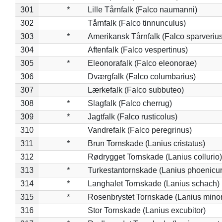
301
*
Lille Tårnfalk (Falco naumanni)
302
Tårnfalk (Falco tinnunculus)
303
*
Amerikansk Tårnfalk (Falco sparverius
304
Aftenfalk (Falco vespertinus)
305
*
Eleonorafalk (Falco eleonorae)
306
Dværgfalk (Falco columbarius)
307
Lærkefalk (Falco subbuteo)
308
*
Slagfalk (Falco cherrug)
309
*
Jagtfalk (Falco rusticolus)
310
Vandrefalk (Falco peregrinus)
311
*
Brun Tornskade (Lanius cristatus)
312
Rødrygget Tornskade (Lanius collurio)
313
*
Turkestantornskade (Lanius phoenicur
314
*
Langhalet Tornskade (Lanius schach)
315
*
Rosenbrystet Tornskade (Lanius minor
316
Stor Tornskade (Lanius excubitor)