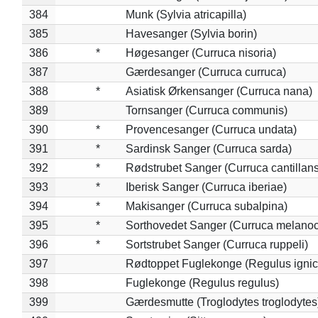
384
Munk (Sylvia atricapilla)
385
Havesanger (Sylvia borin)
386
*
Høgesanger (Curruca nisoria)
387
Gærdesanger (Curruca curruca)
388
*
Asiatisk Ørkensanger (Curruca nana)
389
Tornsanger (Curruca communis)
390
*
Provencesanger (Curruca undata)
391
*
Sardinsk Sanger (Curruca sarda)
392
*
Rødstrubet Sanger (Curruca cantillans
393
*
Iberisk Sanger (Curruca iberiae)
394
*
Makisanger (Curruca subalpina)
395
*
Sorthovedet Sanger (Curruca melano
396
*
Sortstrubet Sanger (Curruca ruppeli)
397
Rødtoppet Fuglekonge (Regulus ignica
398
Fuglekonge (Regulus regulus)
399
Gærdesmutte (Troglodytes troglodytes