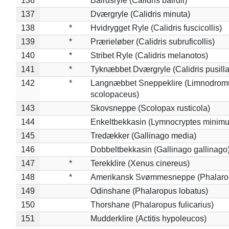
136
*
Bairdsryle (Calidris bairdii)
137
Dværgryle (Calidris minuta)
138
*
Hvidrygget Ryle (Calidris fuscicollis)
139
*
Prærieløber (Calidris subruficollis)
140
*
Stribet Ryle (Calidris melanotos)
141
*
Tyknæbbet Dværgryle (Calidris pusilla
142
*
Langnæbbet Sneppeklire (Limnodrom
scolopaceus)
143
Skovsneppe (Scolopax rusticola)
144
Enkeltbekkasin (Lymnocryptes minimu
145
Tredækker (Gallinago media)
146
Dobbeltbekkasin (Gallinago gallinago
147
*
Terekklire (Xenus cinereus)
148
*
Amerikansk Svømmesneppe (Phalaropu
149
Odinshane (Phalaropus lobatus)
150
Thorshane (Phalaropus fulicarius)
151
Mudderklire (Actitis hypoleucos)