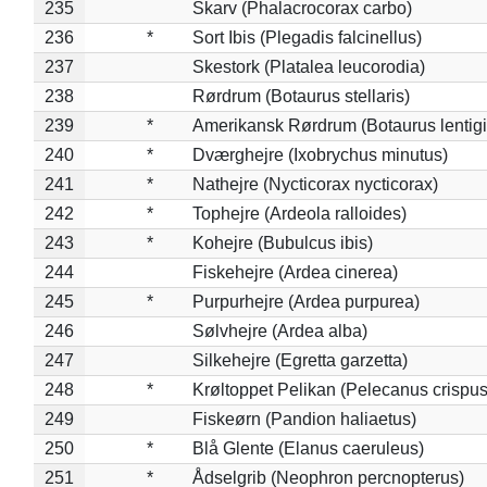
235
Skarv (Phalacrocorax carbo)
236
*
Sort Ibis (Plegadis falcinellus)
237
Skestork (Platalea leucorodia)
238
Rørdrum (Botaurus stellaris)
239
*
Amerikansk Rørdrum (Botaurus lentig
240
*
Dværghejre (Ixobrychus minutus)
241
*
Nathejre (Nycticorax nycticorax)
242
*
Tophejre (Ardeola ralloides)
243
*
Kohejre (Bubulcus ibis)
244
Fiskehejre (Ardea cinerea)
245
*
Purpurhejre (Ardea purpurea)
246
Sølvhejre (Ardea alba)
247
Silkehejre (Egretta garzetta)
248
*
Krøltoppet Pelikan (Pelecanus crispus
249
Fiskeørn (Pandion haliaetus)
250
*
Blå Glente (Elanus caeruleus)
251
*
Ådselgrib (Neophron percnopterus)