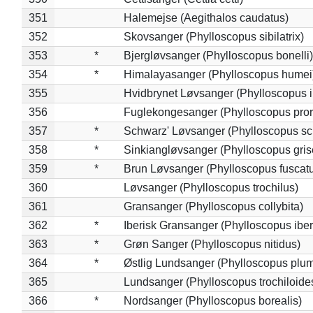
351
Halemejse (Aegithalos caudatus)
352
Skovsanger (Phylloscopus sibilatrix)
353
*
Bjergløvsanger (Phylloscopus bonelli)
354
*
Himalayasanger (Phylloscopus humei
355
Hvidbrynet Løvsanger (Phylloscopus i
356
Fuglekongesanger (Phylloscopus pror
357
*
Schwarz' Løvsanger (Phylloscopus sc
358
*
Sinkiangløvsanger (Phylloscopus gris
359
*
Brun Løvsanger (Phylloscopus fuscat
360
Løvsanger (Phylloscopus trochilus)
361
Gransanger (Phylloscopus collybita)
362
*
Iberisk Gransanger (Phylloscopus iber
363
*
Grøn Sanger (Phylloscopus nitidus)
364
*
Østlig Lundsanger (Phylloscopus plum
365
Lundsanger (Phylloscopus trochiloide
366
*
Nordsanger (Phylloscopus borealis)