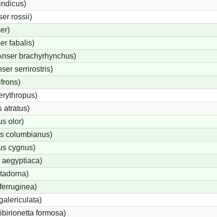
indicus)
r rossii)
er)
r fabalis)
Anser brachyrhynchus)
r serrirostris)
frons)
rythropus)
 atratus)
s olor)
s columbianus)
s cygnus)
 aegyptiaca)
tadorna)
ferruginea)
alericulata)
ibirionetta formosa)