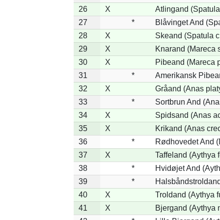
26
X
Atlingand (Spatul
27
*
Blåvinget And (Spa
28
X
Skeand (Spatula c
29
X
Knarand (Mareca s
30
X
Pibeand (Mareca 
31
*
Amerikansk Pibea
32
X
Gråand (Anas plat
33
*
Sortbrun And (Anas
34
X
Spidsand (Anas ac
35
X
Krikand (Anas cre
36
*
Rødhovedet And (N
37
X
Taffeland (Aythya f
38
*
Hvidøjet And (Ayt
39
*
Halsbåndstroldand 
40
X
Troldand (Aythya f
41
X
Bjergand (Aythya m