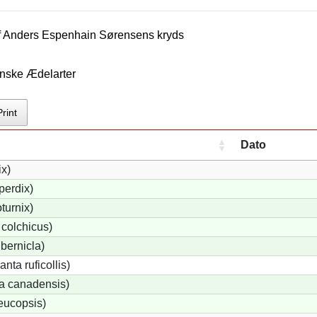
f
Anders Espenhain Sørensen
s kryds
nske Ædelarter
Print
Dato
ix)
perdix)
turnix)
colchicus)
bernicla)
nta ruficollis)
a canadensis)
eucopsis)