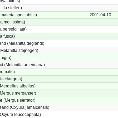
hya affinis)
cta stelleri)
ateria spectabilis)
2001-04-10
a mollissima)
a perspicillata)
a fusca)
nd (Melanitta deglandi)
(Melanitta stejnegeri)
 nigra)
d (Melanitta americana)
yemalis)
a clangula)
(Mergellus albellus)
 (Mergus merganser)
r (Mergus serrator)
and (Oxyura jamaicensis)
Oxyura leucocephala)