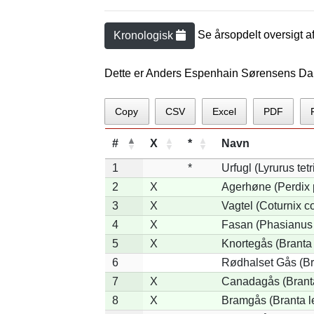
Se årsopdelt oversigt a
Kronologisk
Dette er Anders Espenhain Sørensens Da
Copy
CSV
Excel
PDF
#
X
*
Navn
1
*
Urfugl (Lyrurus tetr
2
X
Agerhøne (Perdix 
3
X
Vagtel (Coturnix co
4
X
Fasan (Phasianus 
5
X
Knortegås (Branta 
6
Rødhalset Gås (Bra
7
X
Canadagås (Brant
8
X
Bramgås (Branta l