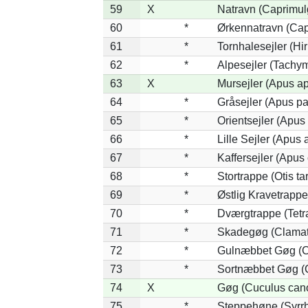
59
X
Natravn (Caprimul
60
*
Ørkennatravn (Cap
61
*
Tornhalesejler (H
62
*
Alpesejler (Tachym
63
X
Mursejler (Apus a
64
*
Gråsejler (Apus pa
65
*
Orientsejler (Apus 
66
*
Lille Sejler (Apus a
67
*
Kaffersejler (Apus 
68
*
Stortrappe (Otis ta
69
*
Østlig Kravetrapp
70
*
Dværgtrappe (Tetra
71
*
Skadegøg (Clamato
72
*
Gulnæbbet Gøg (C
73
*
Sortnæbbet Gøg (
74
X
Gøg (Cuculus can
75
*
Steppehøne (Syrr