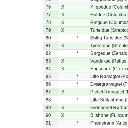
76
X
Klippedue (Columb
77
X
Huldue (Columba 
78
X
Ringdue (Columba
79
X
Turteldue (Streptop
80
*
Østlig Turteldue (S
81
X
Tyrkerdue (Strepto
82
*
Sørgedue (Zenaid
83
X
Vandrikse (Rallus 
84
X
Engsnarre (Crex c
85
*
Lille Rørvagtel (P
86
*
Dværgrørvagtel (P
87
X
Plettet Rørvagtel 
88
*
Lille Sultanhøne (P
89
X
Grønbenet Rørhøne
90
X
Blishøne (Fulica at
91
*
Prærietrane (Anti