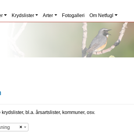
er
Krydslister
Arter
Fotogalleri
Om Netfugl
n
krydslister, bl.a. årsartslister, kommuner, osv.
×
sning