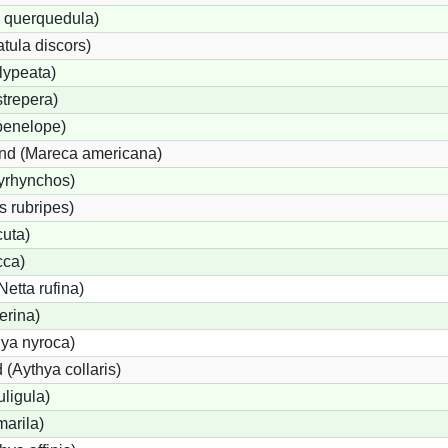
a querquedula)
tula discors)
lypeata)
trepera)
penelope)
nd (Mareca americana)
yrhynchos)
 rubripes)
uta)
cca)
etta rufina)
erina)
hya nyroca)
(Aythya collaris)
uligula)
arila)