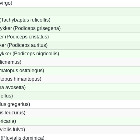
virgo)
(Tachybaptus ruficollis)
ykker (Podiceps grisegena)
r (Podiceps cristatus)
er (Podiceps auritus)
kker (Podiceps nigricollis)
edicnemus)
matopus ostralegus)
ntopus himantopus)
ra avosetta)
ellus)
us gregarius)
s leucurus)
ricaria)
vialis fulva)
(Pluvialis dominica)