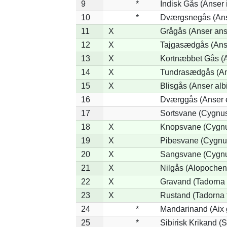
9
*
Indisk Gås (Anser 
10
*
Dværgsnegås (Anse
11
X
Grågås (Anser ans
12
X
Tajgasædgås (Anse
13
X
Kortnæbbet Gås (
14
X
Tundrasædgås (Anse
15
X
Blisgås (Anser albi
16
Dværggås (Anser e
17
Sortsvane (Cygnus
18
X
Knopsvane (Cygnu
19
X
Pibesvane (Cygnu
20
X
Sangsvane (Cygnu
21
X
Nilgås (Alopochen
22
X
Gravand (Tadorna 
23
X
Rustand (Tadorna 
24
*
Mandarinand (Aix g
25
*
Sibirisk Krikand (S