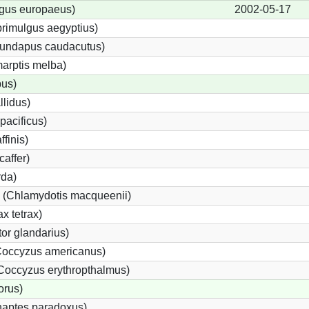
gus europaeus)
2002-05-17
rimulgus aegyptius)
irundapus caudacutus)
arptis melba)
pus)
llidus)
pacificus)
ffinis)
caffer)
rda)
e (Chlamydotis macqueenii)
x tetrax)
r glandarius)
occyzus americanus)
Coccyzus erythropthalmus)
orus)
haptes paradoxus)