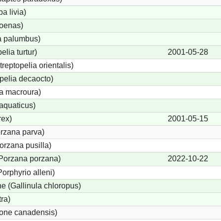
a livia)
oenas)
 palumbus)
elia turtur)
2001-05-28
treptopelia orientalis)
pelia decaocto)
a macroura)
aquaticus)
rex)
2001-05-15
orzana parva)
orzana pusilla)
(Porzana porzana)
2022-10-22
orphyrio alleni)
 (Gallinula chloropus)
ra)
gone canadensis)