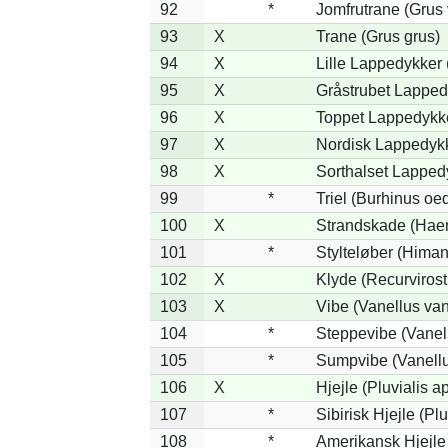
92
*
Jomfrutrane (Grus 
93
X
Trane (Grus grus)
94
X
Lille Lappedykker 
95
X
Gråstrubet Lapped
96
X
Toppet Lappedykke
97
X
Nordisk Lappedykk
98
X
Sorthalset Lappedy
99
*
Triel (Burhinus o
100
X
Strandskade (Hae
101
*
Stylteløber (Hima
102
X
Klyde (Recurvirost
103
X
Vibe (Vanellus van
104
*
Steppevibe (Vanell
105
*
Sumpvibe (Vanellu
106
X
Hjejle (Pluvialis ap
107
*
Sibirisk Hjejle (Plu
108
*
Amerikansk Hjejle 