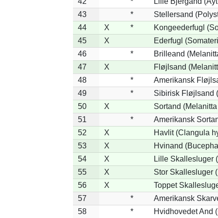
42
*
Lille Bjergand (Ayt
43
*
Stellersand (Polysti
44
X
*
Kongeederfugl (Som
45
X
Ederfugl (Somateri
46
*
Brilleand (Melanitt
47
X
Fløjlsand (Melanitt
48
*
Amerikansk Fløjlsa
49
*
Sibirisk Fløjlsand 
50
X
Sortand (Melanitta
51
*
Amerikansk Sortan
52
X
Havlit (Clangula h
53
X
Hvinand (Bucephal
54
X
Lille Skallesluger 
55
X
Stor Skallesluger
56
X
Toppet Skallesluge
57
*
Amerikansk Skarve
58
*
Hvidhovedet And (