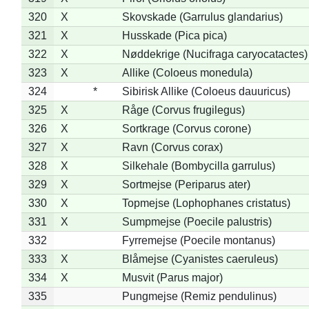
320
X
Skovskade (Garrulus glandarius)
321
X
Husskade (Pica pica)
322
X
Nøddekrige (Nucifraga caryocatactes)
323
X
Allike (Coloeus monedula)
324
*
Sibirisk Allike (Coloeus dauuricus)
325
X
Råge (Corvus frugilegus)
326
X
Sortkrage (Corvus corone)
327
X
Ravn (Corvus corax)
328
X
Silkehale (Bombycilla garrulus)
329
X
Sortmejse (Periparus ater)
330
X
Topmejse (Lophophanes cristatus)
331
X
Sumpmejse (Poecile palustris)
332
Fyrremejse (Poecile montanus)
333
X
Blåmejse (Cyanistes caeruleus)
334
X
Musvit (Parus major)
335
Pungmejse (Remiz pendulinus)