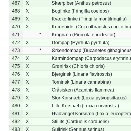
467
X
Skærpiber (Anthus petrosus)
468
X
Bogfinke (Fringilla coelebs)
469
X
Kvækerfinke (Fringilla montifringilla)
470
X
Kernebider (Coccothraustes coccothra
471
*
Krognæb (Pinicola enucleator)
472
X
Dompap (Pyrrhula pyrrhula)
473
*
Ørkendompap (Bucanetes githagineus
474
X
Karmindompap (Carpodacus erythrinu
475
X
Grønirisk (Chloris chloris)
476
X
Bjergirisk (Linaria flavirostris)
477
X
Tornirisk (Linaria cannabina)
478
X
Gråsisken (Acanthis flammea)
479
X
Stor Korsnæb (Loxia pytyopsittacus)
480
X
Lille Korsnæb (Loxia curvirostra)
481
X
Hvidvinget Korsnæb (Loxia leucoptera
482
X
Stillits (Carduelis carduelis)
483
X
Gulirisk (Serinus serinus)