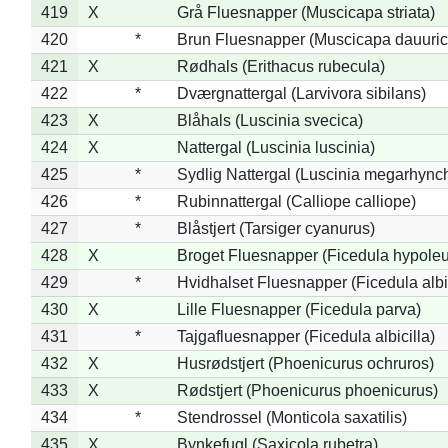
419
X
Grå Fluesnapper (Muscicapa striata)
420
*
Brun Fluesnapper (Muscicapa dauuric
421
X
Rødhals (Erithacus rubecula)
422
*
Dværgnattergal (Larvivora sibilans)
423
X
Blåhals (Luscinia svecica)
424
X
Nattergal (Luscinia luscinia)
425
*
Sydlig Nattergal (Luscinia megarhync
426
*
Rubinnattergal (Calliope calliope)
427
*
Blåstjert (Tarsiger cyanurus)
428
X
Broget Fluesnapper (Ficedula hypole
429
*
Hvidhalset Fluesnapper (Ficedula albic
430
X
Lille Fluesnapper (Ficedula parva)
431
*
Tajgafluesnapper (Ficedula albicilla)
432
X
Husrødstjert (Phoenicurus ochruros)
433
X
Rødstjert (Phoenicurus phoenicurus)
434
*
Stendrossel (Monticola saxatilis)
435
X
Bynkefugl (Saxicola rubetra)