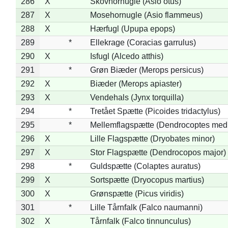
286
X
Skovhornugle (Asio otus)
287
X
Mosehornugle (Asio flammeus)
288
X
Hærfugl (Upupa epops)
289
*
Ellekrage (Coracias garrulus)
290
X
Isfugl (Alcedo atthis)
291
*
Grøn Biæder (Merops persicus)
292
X
Biæder (Merops apiaster)
293
X
Vendehals (Jynx torquilla)
294
*
Tretået Spætte (Picoides tridactylus)
295
*
Mellemflagspætte (Dendrocoptes med
296
X
Lille Flagspætte (Dryobates minor)
297
X
Stor Flagspætte (Dendrocopos major)
298
*
Guldspætte (Colaptes auratus)
299
X
Sortspætte (Dryocopus martius)
300
X
Grønspætte (Picus viridis)
301
*
Lille Tårnfalk (Falco naumanni)
302
X
Tårnfalk (Falco tinnunculus)