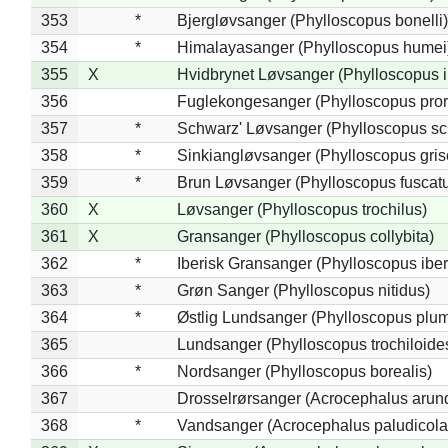
353
*
Bjergløvsanger (Phylloscopus bonelli)
354
*
Himalayasanger (Phylloscopus humei
355
X
Hvidbrynet Løvsanger (Phylloscopus i
356
Fuglekongesanger (Phylloscopus pror
357
*
Schwarz' Løvsanger (Phylloscopus sc
358
*
Sinkiangløvsanger (Phylloscopus gris
359
*
Brun Løvsanger (Phylloscopus fuscat
360
X
Løvsanger (Phylloscopus trochilus)
361
X
Gransanger (Phylloscopus collybita)
362
*
Iberisk Gransanger (Phylloscopus iber
363
*
Grøn Sanger (Phylloscopus nitidus)
364
*
Østlig Lundsanger (Phylloscopus plum
365
Lundsanger (Phylloscopus trochiloide
366
*
Nordsanger (Phylloscopus borealis)
367
Drosselrørsanger (Acrocephalus arun
368
*
Vandsanger (Acrocephalus paludicola