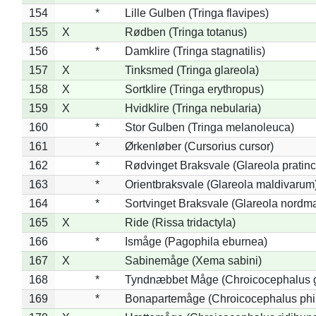
154
*
Lille Gulben (Tringa flavipes)
155
X
Rødben (Tringa totanus)
156
*
Damklire (Tringa stagnatilis)
157
X
Tinksmed (Tringa glareola)
158
X
Sortklire (Tringa erythropus)
159
X
Hvidklire (Tringa nebularia)
160
*
Stor Gulben (Tringa melanoleuca)
161
*
Ørkenløber (Cursorius cursor)
162
*
Rødvinget Braksvale (Glareola pratinc
163
*
Orientbraksvale (Glareola maldivarum
164
*
Sortvinget Braksvale (Glareola nordm
165
X
Ride (Rissa tridactyla)
166
*
Ismåge (Pagophila eburnea)
167
X
Sabinemåge (Xema sabini)
168
*
Tyndnæbbet Måge (Chroicocephalus 
169
*
Bonapartemåge (Chroicocephalus phil