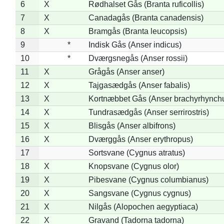
6
X
Rødhalset Gås (Branta ruficollis)
7
X
Canadagås (Branta canadensis)
8
X
Bramgås (Branta leucopsis)
9
*
Indisk Gås (Anser indicus)
10
*
Dværgsnegås (Anser rossii)
11
X
Grågås (Anser anser)
12
X
Tajgasædgås (Anser fabalis)
13
X
Kortnæbbet Gås (Anser brachyrhynch
14
X
Tundrasædgås (Anser serrirostris)
15
X
Blisgås (Anser albifrons)
16
X
Dværggås (Anser erythropus)
17
Sortsvane (Cygnus atratus)
18
X
Knopsvane (Cygnus olor)
19
X
Pibesvane (Cygnus columbianus)
20
X
Sangsvane (Cygnus cygnus)
21
X
Nilgås (Alopochen aegyptiaca)
22
X
Gravand (Tadorna tadorna)