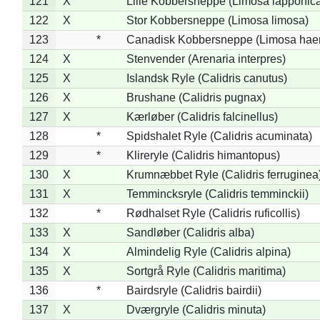
121
X
Lille Kobbersneppe (Limosa lapponic
122
X
Stor Kobbersneppe (Limosa limosa)
123
*
Canadisk Kobbersneppe (Limosa hae
124
X
Stenvender (Arenaria interpres)
125
X
Islandsk Ryle (Calidris canutus)
126
X
Brushane (Calidris pugnax)
127
X
Kærløber (Calidris falcinellus)
128
*
Spidshalet Ryle (Calidris acuminata)
129
*
Klireryle (Calidris himantopus)
130
X
Krumnæbbet Ryle (Calidris ferruginea
131
X
Temmincksryle (Calidris temminckii)
132
*
Rødhalset Ryle (Calidris ruficollis)
133
X
Sandløber (Calidris alba)
134
X
Almindelig Ryle (Calidris alpina)
135
X
Sortgrå Ryle (Calidris maritima)
136
*
Bairdsryle (Calidris bairdii)
137
X
Dværgryle (Calidris minuta)