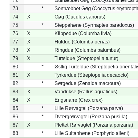
72
*
Gulnæbbet Gøg (Coccyzus americanu
73
*
Sortnæbbet Gøg (Coccyzus erythropt
74
X
Gøg (Cuculus canorus)
75
*
Steppehøne (Syrrhaptes paradoxus)
76
X
Klippedue (Columba livia)
77
X
Huldue (Columba oenas)
78
X
Ringdue (Columba palumbus)
79
X
Turteldue (Streptopelia turtur)
80
*
Østlig Turteldue (Streptopelia orientali
81
X
Tyrkerdue (Streptopelia decaocto)
82
*
Sørgedue (Zenaida macroura)
83
X
Vandrikse (Rallus aquaticus)
84
X
Engsnarre (Crex crex)
85
*
Lille Rørvagtel (Porzana parva)
86
*
Dværgrørvagtel (Porzana pusilla)
87
X
Plettet Rørvagtel (Porzana porzana)
88
*
Lille Sultanhøne (Porphyrio alleni)