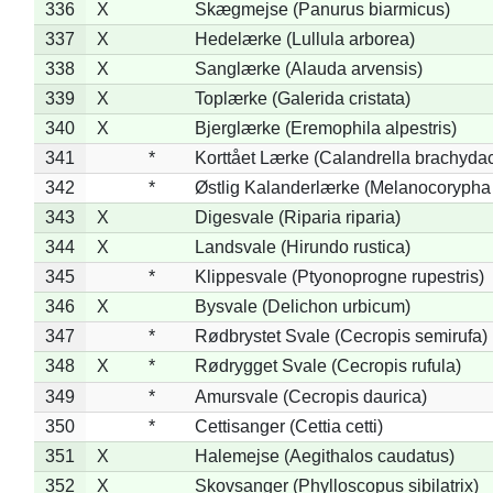
336
X
Skægmejse (Panurus biarmicus)
337
X
Hedelærke (Lullula arborea)
338
X
Sanglærke (Alauda arvensis)
339
X
Toplærke (Galerida cristata)
340
X
Bjerglærke (Eremophila alpestris)
341
*
Korttået Lærke (Calandrella brachydac
342
*
Østlig Kalanderlærke (Melanocorypha
343
X
Digesvale (Riparia riparia)
344
X
Landsvale (Hirundo rustica)
345
*
Klippesvale (Ptyonoprogne rupestris)
346
X
Bysvale (Delichon urbicum)
347
*
Rødbrystet Svale (Cecropis semirufa)
348
X
*
Rødrygget Svale (Cecropis rufula)
349
*
Amursvale (Cecropis daurica)
350
*
Cettisanger (Cettia cetti)
351
X
Halemejse (Aegithalos caudatus)
352
X
Skovsanger (Phylloscopus sibilatrix)