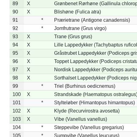
89
X
Grønbenet Rørhøne (Gallinula chloro
90
X
Blishøne (Fulica atra)
91
*
Prærietrane (Antigone canadensis)
92
*
Jomfrutrane (Grus virgo)
93
X
Trane (Grus grus)
94
X
Lille Lappedykker (Tachybaptus ruficol
95
X
Gråstrubet Lappedykker (Podiceps gr
96
X
Toppet Lappedykker (Podiceps cristat
97
X
Nordisk Lappedykker (Podiceps auritu
98
X
Sorthalset Lappedykker (Podiceps nigri
99
*
Triel (Burhinus oedicnemus)
100
X
Strandskade (Haematopus ostralegus
101
*
Stylteløber (Himantopus himantopus)
102
X
Klyde (Recurvirostra avosetta)
103
X
Vibe (Vanellus vanellus)
104
*
Steppevibe (Vanellus gregarius)
105
*
Sumpvibe (Vanellus leucurus)