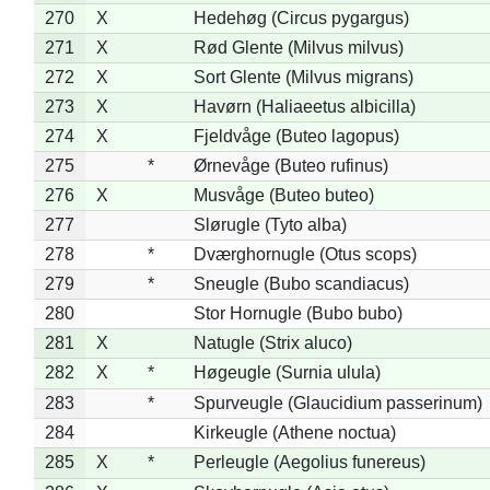
270
X
Hedehøg (Circus pygargus)
271
X
Rød Glente (Milvus milvus)
272
X
Sort Glente (Milvus migrans)
273
X
Havørn (Haliaeetus albicilla)
274
X
Fjeldvåge (Buteo lagopus)
275
*
Ørnevåge (Buteo rufinus)
276
X
Musvåge (Buteo buteo)
277
Slørugle (Tyto alba)
278
*
Dværghornugle (Otus scops)
279
*
Sneugle (Bubo scandiacus)
280
Stor Hornugle (Bubo bubo)
281
X
Natugle (Strix aluco)
282
X
*
Høgeugle (Surnia ulula)
283
*
Spurveugle (Glaucidium passerinum)
284
Kirkeugle (Athene noctua)
285
X
*
Perleugle (Aegolius funereus)