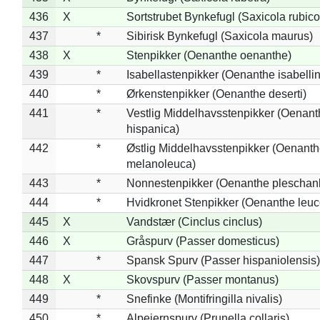
436
X
Sortstrubet Bynkefugl (Saxicola rubico
437
*
Sibirisk Bynkefugl (Saxicola maurus)
438
X
Stenpikker (Oenanthe oenanthe)
439
*
Isabellastenpikker (Oenanthe isabelli
440
*
Ørkenstenpikker (Oenanthe deserti)
441
*
Vestlig Middelhavsstenpikker (Oenant
hispanica)
442
*
Østlig Middelhavsstenpikker (Oenant
melanoleuca)
443
*
Nonnestenpikker (Oenanthe pleschan
444
*
Hvidkronet Stenpikker (Oenanthe leu
445
X
Vandstær (Cinclus cinclus)
446
X
Gråspurv (Passer domesticus)
447
*
Spansk Spurv (Passer hispaniolensis)
448
X
Skovspurv (Passer montanus)
449
*
Snefinke (Montifringilla nivalis)
450
*
Alpejernspurv (Prunella collaris)