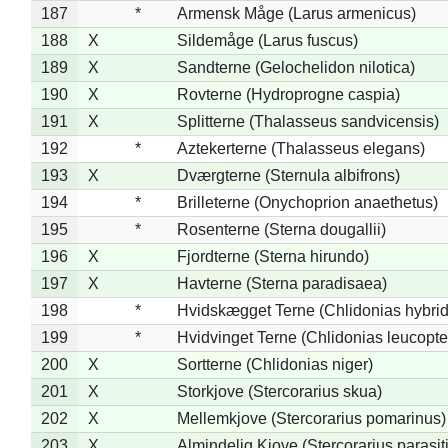
187
*
Armensk Måge (Larus armenicus)
188
X
Sildemåge (Larus fuscus)
189
X
Sandterne (Gelochelidon nilotica)
190
X
Rovterne (Hydroprogne caspia)
191
X
Splitterne (Thalasseus sandvicensis)
192
*
Aztekerterne (Thalasseus elegans)
193
X
Dværgterne (Sternula albifrons)
194
*
Brilleterne (Onychoprion anaethetus)
195
*
Rosenterne (Sterna dougallii)
196
X
Fjordterne (Sterna hirundo)
197
X
Havterne (Sterna paradisaea)
198
*
Hvidskægget Terne (Chlidonias hybrid
199
*
Hvidvinget Terne (Chlidonias leucopte
200
X
Sortterne (Chlidonias niger)
201
X
Storkjove (Stercorarius skua)
202
X
Mellemkjove (Stercorarius pomarinus)
203
X
Almindelig Kjove (Stercorarius parasit