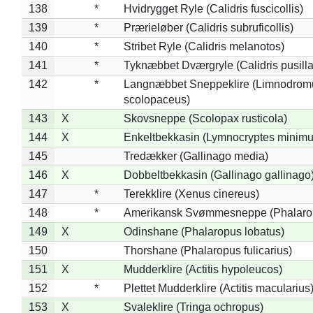
138
*
Hvidrygget Ryle (Calidris fuscicollis)
139
*
Prærieløber (Calidris subruficollis)
140
*
Stribet Ryle (Calidris melanotos)
141
*
Tyknæbbet Dværgryle (Calidris pusilla
142
*
Langnæbbet Sneppeklire (Limnodrom
scolopaceus)
143
X
Skovsneppe (Scolopax rusticola)
144
X
Enkeltbekkasin (Lymnocryptes minimu
145
Tredækker (Gallinago media)
146
X
Dobbeltbekkasin (Gallinago gallinago
147
*
Terekklire (Xenus cinereus)
148
*
Amerikansk Svømmesneppe (Phalaropu
149
X
Odinshane (Phalaropus lobatus)
150
Thorshane (Phalaropus fulicarius)
151
X
Mudderklire (Actitis hypoleucos)
152
*
Plettet Mudderklire (Actitis macularius
153
X
Svaleklire (Tringa ochropus)