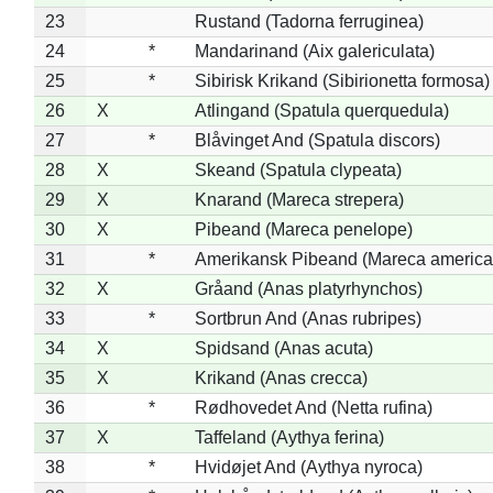
23
Rustand (Tadorna ferruginea)
24
*
Mandarinand (Aix galericulata)
25
*
Sibirisk Krikand (Sibirionetta formosa)
26
X
Atlingand (Spatula querquedula)
27
*
Blåvinget And (Spatula discors)
28
X
Skeand (Spatula clypeata)
29
X
Knarand (Mareca strepera)
30
X
Pibeand (Mareca penelope)
31
*
Amerikansk Pibeand (Mareca america
32
X
Gråand (Anas platyrhynchos)
33
*
Sortbrun And (Anas rubripes)
34
X
Spidsand (Anas acuta)
35
X
Krikand (Anas crecca)
36
*
Rødhovedet And (Netta rufina)
37
X
Taffeland (Aythya ferina)
38
*
Hvidøjet And (Aythya nyroca)