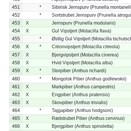
451
*
Sibirisk Jernspurv (Prunella montanell
452
*
Sortstrubet Jernspurv (Prunella atrogul
453
X
Jernspurv (Prunella modularis)
454
X
Gul Vipstjert (Motacilla flava)
455
*
Østlig Gul Vipstjert (Motacilla tschuts
456
X
*
Citronvipstjert (Motacilla citreola)
457
X
Bjergvipstjert (Motacilla cinerea)
458
X
Hvid Vipstjert (Motacilla alba)
459
X
*
Storpiber (Anthus richardi)
460
*
Mongolsk Piber (Anthus godlewskii)
461
X
Markpiber (Anthus campestris)
462
X
Engpiber (Anthus pratensis)
463
X
Skovpiber (Anthus trivialis)
464
*
Tajgapiber (Anthus hodgsoni)
465
X
Rødstrubet Piber (Anthus cervinus)
466
X
Bjergpiber (Anthus spinoletta)