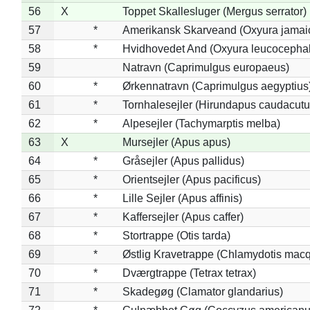
56
X
Toppet Skallesluger (Mergus serrator)
57
*
Amerikansk Skarveand (Oxyura jamai
58
*
Hvidhovedet And (Oxyura leucocepha
59
Natravn (Caprimulgus europaeus)
60
*
Ørkennatravn (Caprimulgus aegyptius
61
*
Tornhalesejler (Hirundapus caudacutu
62
*
Alpesejler (Tachymarptis melba)
63
X
Mursejler (Apus apus)
64
*
Gråsejler (Apus pallidus)
65
*
Orientsejler (Apus pacificus)
66
*
Lille Sejler (Apus affinis)
67
*
Kaffersejler (Apus caffer)
68
*
Stortrappe (Otis tarda)
69
*
Østlig Kravetrappe (Chlamydotis macq
70
*
Dværgtrappe (Tetrax tetrax)
71
*
Skadegøg (Clamator glandarius)