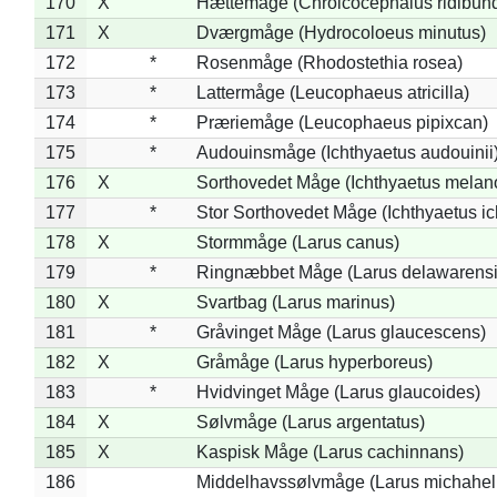
170
X
Hættemåge (Chroicocephalus ridibun
171
X
Dværgmåge (Hydrocoloeus minutus)
172
*
Rosenmåge (Rhodostethia rosea)
173
*
Lattermåge (Leucophaeus atricilla)
174
*
Præriemåge (Leucophaeus pipixcan)
175
*
Audouinsmåge (Ichthyaetus audouinii
176
X
Sorthovedet Måge (Ichthyaetus melan
177
*
Stor Sorthovedet Måge (Ichthyaetus ic
178
X
Stormmåge (Larus canus)
179
*
Ringnæbbet Måge (Larus delawarensi
180
X
Svartbag (Larus marinus)
181
*
Gråvinget Måge (Larus glaucescens)
182
X
Gråmåge (Larus hyperboreus)
183
*
Hvidvinget Måge (Larus glaucoides)
184
X
Sølvmåge (Larus argentatus)
185
X
Kaspisk Måge (Larus cachinnans)
186
Middelhavssølvmåge (Larus michahell