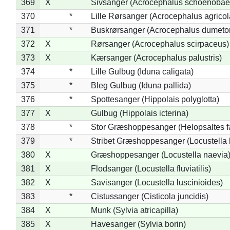
369
X
Sivsanger (Acrocephalus schoenobae
370
*
Lille Rørsanger (Acrocephalus agricol
371
*
Buskrørsanger (Acrocephalus dumeto
372
X
Rørsanger (Acrocephalus scirpaceus)
373
X
Kærsanger (Acrocephalus palustris)
374
*
Lille Gulbug (Iduna caligata)
375
*
Bleg Gulbug (Iduna pallida)
376
*
Spottesanger (Hippolais polyglotta)
377
X
Gulbug (Hippolais icterina)
378
*
Stor Græshoppesanger (Helopsaltes fa
379
*
Stribet Græshoppesanger (Locustella 
380
X
Græshoppesanger (Locustella naevia
381
X
Flodsanger (Locustella fluviatilis)
382
X
Savisanger (Locustella luscinioides)
383
*
Cistussanger (Cisticola juncidis)
384
X
Munk (Sylvia atricapilla)
385
X
Havesanger (Sylvia borin)