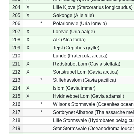
204
X
Lille Kjove (Stercorarius longicaudus)
205
X
Søkonge (Alle alle)
206
*
Polarlomvie (Uria lomvia)
207
X
Lomvie (Uria aalge)
208
X
Alk (Alca torda)
209
X
Tejst (Cepphus grylle)
210
Lunde (Fratercula arctica)
211
X
Rødstrubet Lom (Gavia stellata)
212
X
Sortstrubet Lom (Gavia arctica)
213
*
Stillehavslom (Gavia pacifica)
214
X
Islom (Gavia immer)
215
X
Hvidnæbbet Lom (Gavia adamsii)
216
*
Wilsons Stormsvale (Oceanites ocean
217
*
Sortbrynet Albatros (Thalassarche me
218
Lille Stormsvale (Hydrobates pelagicu
219
Stor Stormsvale (Oceanodroma leuco