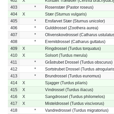
402
X
Korttået Træløber (Certhia brachydact
403
*
Rosenstær (Pastor roseus)
404
X
Stær (Sturnus vulgaris)
405
*
Ensfarvet Stær (Sturnus unicolor)
406
*
Gulddrossel (Zoothera aurea)
407
*
Olivenskovdrossel (Catharus ustulatus
408
*
Eremitdrossel (Catharus guttatus)
409
X
Ringdrossel (Turdus torquatus)
410
X
Solsort (Turdus merula)
411
*
Gråstrubet Drossel (Turdus obscurus)
412
*
Sortstrubet Drossel (Turdus atrogularis
413
*
Brundrossel (Turdus eunomus)
414
X
Sjagger (Turdus pilaris)
415
X
Vindrossel (Turdus iliacus)
416
X
Sangdrossel (Turdus philomelos)
417
X
Misteldrossel (Turdus viscivorus)
418
*
Vandredrossel (Turdus migratorius)