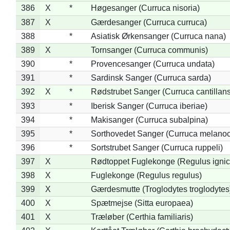
386
X
*
Høgesanger (Curruca nisoria)
387
X
Gærdesanger (Curruca curruca)
388
*
Asiatisk Ørkensanger (Curruca nana)
389
X
Tornsanger (Curruca communis)
390
*
Provencesanger (Curruca undata)
391
*
Sardinsk Sanger (Curruca sarda)
392
X
*
Rødstrubet Sanger (Curruca cantillans
393
*
Iberisk Sanger (Curruca iberiae)
394
*
Makisanger (Curruca subalpina)
395
*
Sorthovedet Sanger (Curruca melano
396
*
Sortstrubet Sanger (Curruca ruppeli)
397
X
Rødtoppet Fuglekonge (Regulus ignica
398
X
Fuglekonge (Regulus regulus)
399
X
Gærdesmutte (Troglodytes troglodytes
400
X
Spætmejse (Sitta europaea)
401
X
Træløber (Certhia familiaris)