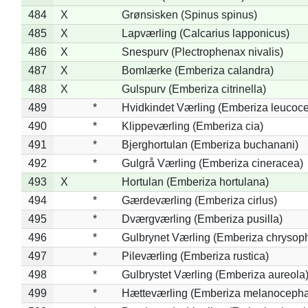
484
X
Grønsisken (Spinus spinus)
485
X
Lapværling (Calcarius lapponicus)
486
X
Snespurv (Plectrophenax nivalis)
487
X
Bomlærke (Emberiza calandra)
488
X
Gulspurv (Emberiza citrinella)
489
*
Hvidkindet Værling (Emberiza leucoc
490
*
Klippeværling (Emberiza cia)
491
*
Bjerghortulan (Emberiza buchanani)
492
*
Gulgrå Værling (Emberiza cineracea)
493
X
Hortulan (Emberiza hortulana)
494
*
Gærdeværling (Emberiza cirlus)
495
*
Dværgværling (Emberiza pusilla)
496
*
Gulbrynet Værling (Emberiza chrysoph
497
*
Pileværling (Emberiza rustica)
498
*
Gulbrystet Værling (Emberiza aureola
499
*
Hætteværling (Emberiza melanocepha