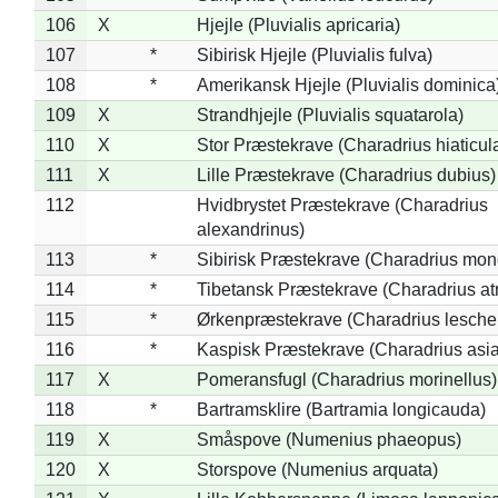
106
X
Hjejle (Pluvialis apricaria)
107
*
Sibirisk Hjejle (Pluvialis fulva)
108
*
Amerikansk Hjejle (Pluvialis dominica
109
X
Strandhjejle (Pluvialis squatarola)
110
X
Stor Præstekrave (Charadrius hiaticul
111
X
Lille Præstekrave (Charadrius dubius)
112
Hvidbrystet Præstekrave (Charadrius
alexandrinus)
113
*
Sibirisk Præstekrave (Charadrius mon
114
*
Tibetansk Præstekrave (Charadrius atr
115
*
Ørkenpræstekrave (Charadrius leschen
116
*
Kaspisk Præstekrave (Charadrius asia
117
X
Pomeransfugl (Charadrius morinellus)
118
*
Bartramsklire (Bartramia longicauda)
119
X
Småspove (Numenius phaeopus)
120
X
Storspove (Numenius arquata)