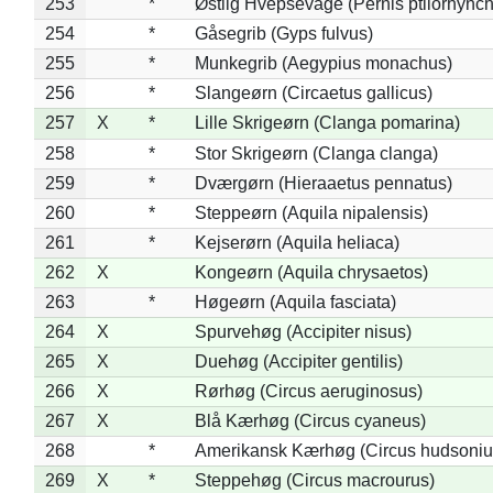
253
*
Østlig Hvepsevåge (Pernis ptilorhync
254
*
Gåsegrib (Gyps fulvus)
255
*
Munkegrib (Aegypius monachus)
256
*
Slangeørn (Circaetus gallicus)
257
X
*
Lille Skrigeørn (Clanga pomarina)
258
*
Stor Skrigeørn (Clanga clanga)
259
*
Dværgørn (Hieraaetus pennatus)
260
*
Steppeørn (Aquila nipalensis)
261
*
Kejserørn (Aquila heliaca)
262
X
Kongeørn (Aquila chrysaetos)
263
*
Høgeørn (Aquila fasciata)
264
X
Spurvehøg (Accipiter nisus)
265
X
Duehøg (Accipiter gentilis)
266
X
Rørhøg (Circus aeruginosus)
267
X
Blå Kærhøg (Circus cyaneus)
268
*
Amerikansk Kærhøg (Circus hudsoniu
269
X
*
Steppehøg (Circus macrourus)