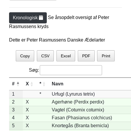
Se årsopdelt oversigt af
Peter
Kronologisk
Rasmussen
s kryds
Dette er Peter Rasmussens Danske Ædelarter
Copy
CSV
Excel
PDF
Print
Søg:
#
X
*
Navn
1
*
Urfugl (Lyrurus tetrix)
2
X
Agerhøne (Perdix perdix)
3
X
Vagtel (Coturnix coturnix)
4
X
Fasan (Phasianus colchicus)
5
X
Knortegås (Branta bernicla)