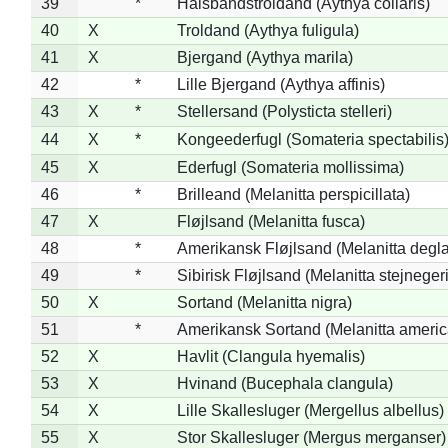
39
*
Halsbåndstroldand (Aythya collaris)
40
X
Troldand (Aythya fuligula)
41
X
Bjergand (Aythya marila)
42
*
Lille Bjergand (Aythya affinis)
43
X
*
Stellersand (Polysticta stelleri)
44
X
*
Kongeederfugl (Somateria spectabilis
45
X
Ederfugl (Somateria mollissima)
46
*
Brilleand (Melanitta perspicillata)
47
X
Fløjlsand (Melanitta fusca)
48
*
Amerikansk Fløjlsand (Melanitta degla
49
*
Sibirisk Fløjlsand (Melanitta stejnegeri
50
X
Sortand (Melanitta nigra)
51
*
Amerikansk Sortand (Melanitta ameri
52
X
Havlit (Clangula hyemalis)
53
X
Hvinand (Bucephala clangula)
54
X
Lille Skallesluger (Mergellus albellus)
55
X
Stor Skallesluger (Mergus merganser)