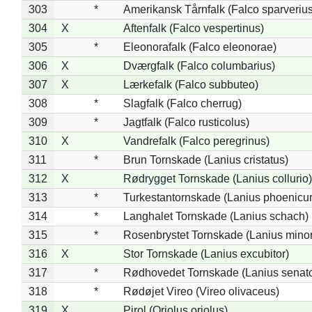
303
*
Amerikansk Tårnfalk (Falco sparverius
304
X
Aftenfalk (Falco vespertinus)
305
*
Eleonorafalk (Falco eleonorae)
306
X
Dværgfalk (Falco columbarius)
307
X
Lærkefalk (Falco subbuteo)
308
*
Slagfalk (Falco cherrug)
309
*
Jagtfalk (Falco rusticolus)
310
X
Vandrefalk (Falco peregrinus)
311
*
Brun Tornskade (Lanius cristatus)
312
X
Rødrygget Tornskade (Lanius collurio)
313
*
Turkestantornskade (Lanius phoenicur
314
*
Langhalet Tornskade (Lanius schach)
315
*
Rosenbrystet Tornskade (Lanius minor
316
X
Stor Tornskade (Lanius excubitor)
317
*
Rødhovedet Tornskade (Lanius senato
318
*
Rødøjet Vireo (Vireo olivaceus)
319
X
Pirol (Oriolus oriolus)