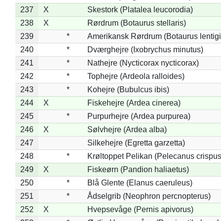
237
X
Skestork (Platalea leucorodia)
238
X
Rørdrum (Botaurus stellaris)
239
*
Amerikansk Rørdrum (Botaurus lentig
240
*
Dværghejre (Ixobrychus minutus)
241
*
Nathejre (Nycticorax nycticorax)
242
*
Tophejre (Ardeola ralloides)
243
*
Kohejre (Bubulcus ibis)
244
X
Fiskehejre (Ardea cinerea)
245
*
Purpurhejre (Ardea purpurea)
246
X
Sølvhejre (Ardea alba)
247
Silkehejre (Egretta garzetta)
248
*
Krøltoppet Pelikan (Pelecanus crispus
249
X
Fiskeørn (Pandion haliaetus)
250
*
Blå Glente (Elanus caeruleus)
251
*
Ådselgrib (Neophron percnopterus)
252
X
Hvepsevåge (Pernis apivorus)