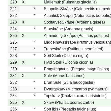
220
X
Mallemuk (Fulmarus glacialis)
221
*
Scopolis Skråpe (Calonectris diomed
222
*
Atlantisk Skråpe (Calonectris borealis
223
X
Sodfarvet Skråpe (Ardenna grisea)
224
*
Storskråpe (Ardenna gravis)
225
X
Almindelig Skråpe (Puffinus puffinus)
226
*
Middelhavsskråpe (Puffinus yelkouan)
227
*
Tropeskråpe (Puffinus lherminieri)
228
*
Sort Stork (Ciconia nigra)
229
X
Hvid Stork (Ciconia ciconia)
230
*
Pragtfregatfugl (Fregata magnificens)
231
X
Sule (Morus bassanus)
232
*
Brun Sule (Sula leucogaster)
233
*
Dværgskarv (Microcarbo pygmaeus)
234
*
Topskarv (Phalacrocorax aristotelis)
235
X
Skarv (Phalacrocorax carbo)
236
*
Sort Ibis (Plegadis falcinellus)