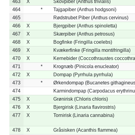
463
X
Skovpiber (Anthus trivialis)
464
*
Tajgapiber (Anthus hodgsoni)
465
Rødstrubet Piber (Anthus cervinus)
466
X
Bjergpiber (Anthus spinoletta)
467
X
Skærpiber (Anthus petrosus)
468
X
Bogfinke (Fringilla coelebs)
469
X
Kvækerfinke (Fringilla montifringilla)
470
X
Kernebider (Coccothraustes coccothra
471
*
Krognæb (Pinicola enucleator)
472
X
Dompap (Pyrrhula pyrrhula)
473
*
Ørkendompap (Bucanetes githagineus
474
Karmindompap (Carpodacus erythrinu
475
X
Grønirisk (Chloris chloris)
476
X
Bjergirisk (Linaria flavirostris)
477
X
Tornirisk (Linaria cannabina)
478
X
Gråsisken (Acanthis flammea)