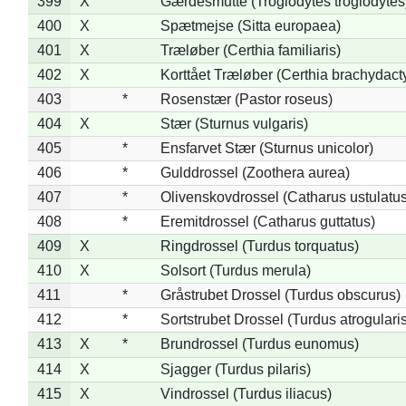
399
X
Gærdesmutte (Troglodytes troglodytes
400
X
Spætmejse (Sitta europaea)
401
X
Træløber (Certhia familiaris)
402
X
Korttået Træløber (Certhia brachydact
403
*
Rosenstær (Pastor roseus)
404
X
Stær (Sturnus vulgaris)
405
*
Ensfarvet Stær (Sturnus unicolor)
406
*
Gulddrossel (Zoothera aurea)
407
*
Olivenskovdrossel (Catharus ustulatus
408
*
Eremitdrossel (Catharus guttatus)
409
X
Ringdrossel (Turdus torquatus)
410
X
Solsort (Turdus merula)
411
*
Gråstrubet Drossel (Turdus obscurus)
412
*
Sortstrubet Drossel (Turdus atrogularis
413
X
*
Brundrossel (Turdus eunomus)
414
X
Sjagger (Turdus pilaris)
415
X
Vindrossel (Turdus iliacus)