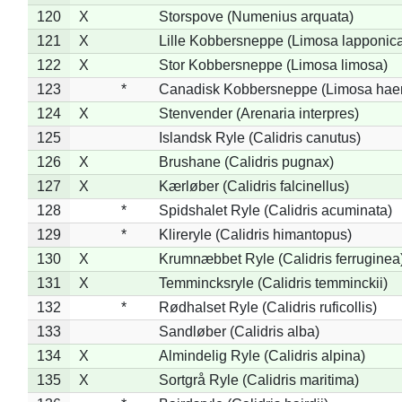
120
X
Storspove (Numenius arquata)
121
X
Lille Kobbersneppe (Limosa lapponic
122
X
Stor Kobbersneppe (Limosa limosa)
123
*
Canadisk Kobbersneppe (Limosa hae
124
X
Stenvender (Arenaria interpres)
125
Islandsk Ryle (Calidris canutus)
126
X
Brushane (Calidris pugnax)
127
X
Kærløber (Calidris falcinellus)
128
*
Spidshalet Ryle (Calidris acuminata)
129
*
Klireryle (Calidris himantopus)
130
X
Krumnæbbet Ryle (Calidris ferruginea
131
X
Temmincksryle (Calidris temminckii)
132
*
Rødhalset Ryle (Calidris ruficollis)
133
Sandløber (Calidris alba)
134
X
Almindelig Ryle (Calidris alpina)
135
X
Sortgrå Ryle (Calidris maritima)