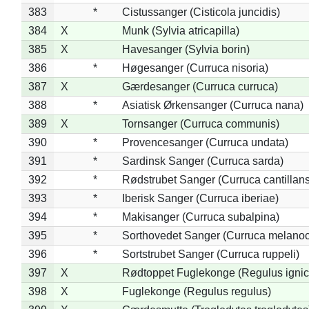
383
*
Cistussanger (Cisticola juncidis)
384
X
Munk (Sylvia atricapilla)
385
X
Havesanger (Sylvia borin)
386
*
Høgesanger (Curruca nisoria)
387
X
Gærdesanger (Curruca curruca)
388
*
Asiatisk Ørkensanger (Curruca nana)
389
X
Tornsanger (Curruca communis)
390
*
Provencesanger (Curruca undata)
391
*
Sardinsk Sanger (Curruca sarda)
392
*
Rødstrubet Sanger (Curruca cantillans
393
*
Iberisk Sanger (Curruca iberiae)
394
*
Makisanger (Curruca subalpina)
395
*
Sorthovedet Sanger (Curruca melano
396
*
Sortstrubet Sanger (Curruca ruppeli)
397
X
Rødtoppet Fuglekonge (Regulus ignica
398
X
Fuglekonge (Regulus regulus)