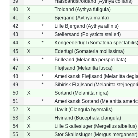
39
*
Halsbåndstroldand (Aythya collaris)
40
X
Troldand (Aythya fuligula)
41
X
Bjergand (Aythya marila)
42
*
Lille Bjergand (Aythya affinis)
43
*
Stellersand (Polysticta stelleri)
44
X
*
Kongeederfugl (Somateria spectabilis
45
X
Ederfugl (Somateria mollissima)
46
*
Brilleand (Melanitta perspicillata)
47
X
Fløjlsand (Melanitta fusca)
48
*
Amerikansk Fløjlsand (Melanitta degla
49
*
Sibirisk Fløjlsand (Melanitta stejnegeri
50
X
Sortand (Melanitta nigra)
51
*
Amerikansk Sortand (Melanitta ameri
52
X
Havlit (Clangula hyemalis)
53
X
Hvinand (Bucephala clangula)
54
X
Lille Skallesluger (Mergellus albellus)
55
X
Stor Skallesluger (Mergus merganser)