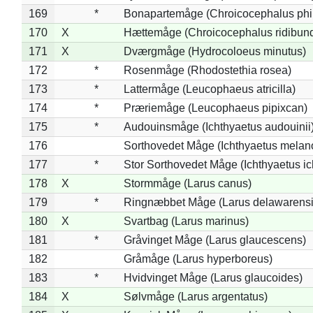
169
*
Bonapartemåge (Chroicocephalus phil
170
X
Hættemåge (Chroicocephalus ridibun
171
X
Dværgmåge (Hydrocoloeus minutus)
172
*
Rosenmåge (Rhodostethia rosea)
173
*
Lattermåge (Leucophaeus atricilla)
174
*
Præriemåge (Leucophaeus pipixcan)
175
*
Audouinsmåge (Ichthyaetus audouinii
176
Sorthovedet Måge (Ichthyaetus melan
177
*
Stor Sorthovedet Måge (Ichthyaetus ic
178
X
Stormmåge (Larus canus)
179
*
Ringnæbbet Måge (Larus delawarensi
180
X
Svartbag (Larus marinus)
181
*
Gråvinget Måge (Larus glaucescens)
182
Gråmåge (Larus hyperboreus)
183
*
Hvidvinget Måge (Larus glaucoides)
184
X
Sølvmåge (Larus argentatus)