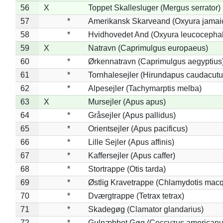
56
X
Toppet Skallesluger (Mergus serrator)
57
*
Amerikansk Skarveand (Oxyura jamai
58
*
Hvidhovedet And (Oxyura leucocepha
59
X
Natravn (Caprimulgus europaeus)
60
*
Ørkennatravn (Caprimulgus aegyptius
61
*
Tornhalesejler (Hirundapus caudacutu
62
*
Alpesejler (Tachymarptis melba)
63
X
Mursejler (Apus apus)
64
*
Gråsejler (Apus pallidus)
65
*
Orientsejler (Apus pacificus)
66
*
Lille Sejler (Apus affinis)
67
*
Kaffersejler (Apus caffer)
68
*
Stortrappe (Otis tarda)
69
*
Østlig Kravetrappe (Chlamydotis macq
70
*
Dværgtrappe (Tetrax tetrax)
71
*
Skadegøg (Clamator glandarius)
72
*
Gulnæbbet Gøg (Coccyzus americanu