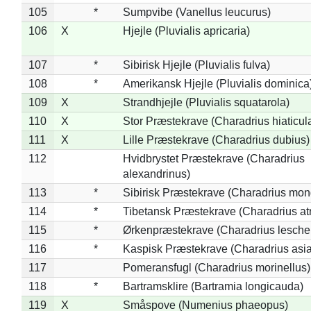
105
*
Sumpvibe (Vanellus leucurus)
106
X
Hjejle (Pluvialis apricaria)
107
*
Sibirisk Hjejle (Pluvialis fulva)
108
*
Amerikansk Hjejle (Pluvialis dominica
109
X
Strandhjejle (Pluvialis squatarola)
110
X
Stor Præstekrave (Charadrius hiaticul
111
X
Lille Præstekrave (Charadrius dubius)
112
Hvidbrystet Præstekrave (Charadrius
alexandrinus)
113
*
Sibirisk Præstekrave (Charadrius mon
114
*
Tibetansk Præstekrave (Charadrius atr
115
*
Ørkenpræstekrave (Charadrius leschen
116
*
Kaspisk Præstekrave (Charadrius asia
117
Pomeransfugl (Charadrius morinellus)
118
*
Bartramsklire (Bartramia longicauda)
119
X
Småspove (Numenius phaeopus)