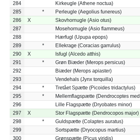
284
Kirkeugle (Athene noctua)
285
*
Perleugle (Aegolius funereus)
286
X
Skovhornugle (Asio otus)
287
Mosehornugle (Asio flammeus)
288
Hærfugl (Upupa epops)
289
*
Ellekrage (Coracias garrulus)
290
X
Isfugl (Alcedo atthis)
291
*
Grøn Biæder (Merops persicus)
292
Biæder (Merops apiaster)
293
Vendehals (Jynx torquilla)
294
*
Tretået Spætte (Picoides tridactylus)
295
*
Mellemflagspætte (Dendrocoptes med
296
Lille Flagspætte (Dryobates minor)
297
X
Stor Flagspætte (Dendrocopos major)
298
*
Guldspætte (Colaptes auratus)
299
Sortspætte (Dryocopus martius)
300
Grønspætte (Picus viridis)