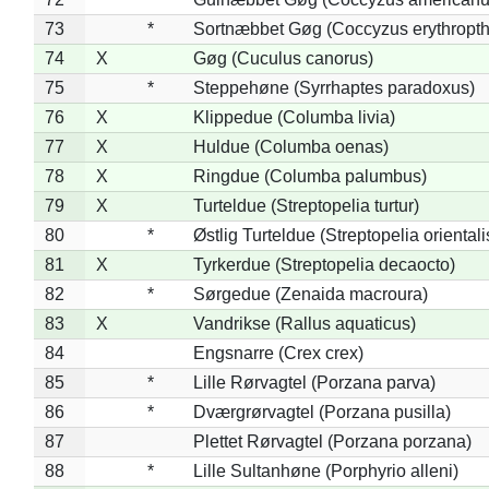
73
*
Sortnæbbet Gøg (Coccyzus erythropt
74
X
Gøg (Cuculus canorus)
75
*
Steppehøne (Syrrhaptes paradoxus)
76
X
Klippedue (Columba livia)
77
X
Huldue (Columba oenas)
78
X
Ringdue (Columba palumbus)
79
X
Turteldue (Streptopelia turtur)
80
*
Østlig Turteldue (Streptopelia orientali
81
X
Tyrkerdue (Streptopelia decaocto)
82
*
Sørgedue (Zenaida macroura)
83
X
Vandrikse (Rallus aquaticus)
84
Engsnarre (Crex crex)
85
*
Lille Rørvagtel (Porzana parva)
86
*
Dværgrørvagtel (Porzana pusilla)
87
Plettet Rørvagtel (Porzana porzana)
88
*
Lille Sultanhøne (Porphyrio alleni)