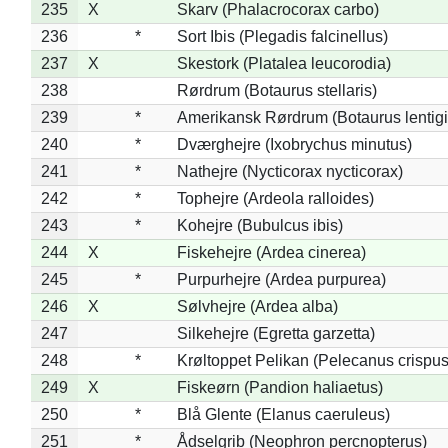
235
X
Skarv (Phalacrocorax carbo)
236
*
Sort Ibis (Plegadis falcinellus)
237
X
Skestork (Platalea leucorodia)
238
Rørdrum (Botaurus stellaris)
239
*
Amerikansk Rørdrum (Botaurus lentig
240
*
Dværghejre (Ixobrychus minutus)
241
*
Nathejre (Nycticorax nycticorax)
242
*
Tophejre (Ardeola ralloides)
243
*
Kohejre (Bubulcus ibis)
244
X
Fiskehejre (Ardea cinerea)
245
*
Purpurhejre (Ardea purpurea)
246
X
Sølvhejre (Ardea alba)
247
Silkehejre (Egretta garzetta)
248
*
Krøltoppet Pelikan (Pelecanus crispus
249
X
Fiskeørn (Pandion haliaetus)
250
*
Blå Glente (Elanus caeruleus)
251
*
Ådselgrib (Neophron percnopterus)