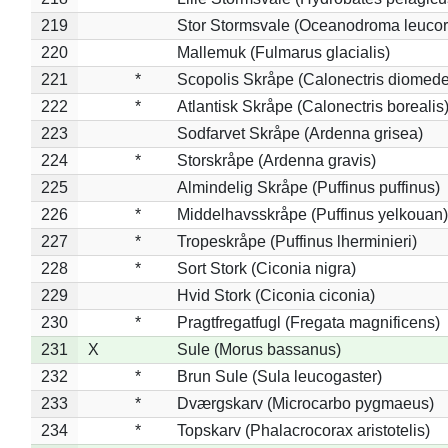
219
Stor Stormsvale (Oceanodroma leuco
220
Mallemuk (Fulmarus glacialis)
221
*
Scopolis Skråpe (Calonectris diomed
222
*
Atlantisk Skråpe (Calonectris borealis
223
Sodfarvet Skråpe (Ardenna grisea)
224
*
Storskråpe (Ardenna gravis)
225
Almindelig Skråpe (Puffinus puffinus)
226
*
Middelhavsskråpe (Puffinus yelkouan)
227
*
Tropeskråpe (Puffinus lherminieri)
228
*
Sort Stork (Ciconia nigra)
229
Hvid Stork (Ciconia ciconia)
230
*
Pragtfregatfugl (Fregata magnificens)
231
X
Sule (Morus bassanus)
232
*
Brun Sule (Sula leucogaster)
233
*
Dværgskarv (Microcarbo pygmaeus)
234
*
Topskarv (Phalacrocorax aristotelis)