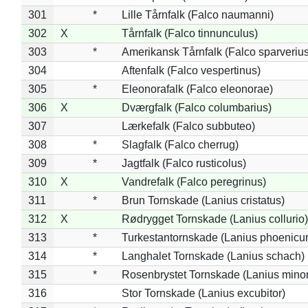
301
*
Lille Tårnfalk (Falco naumanni)
302
X
Tårnfalk (Falco tinnunculus)
303
*
Amerikansk Tårnfalk (Falco sparverius
304
Aftenfalk (Falco vespertinus)
305
*
Eleonorafalk (Falco eleonorae)
306
X
Dværgfalk (Falco columbarius)
307
Lærkefalk (Falco subbuteo)
308
*
Slagfalk (Falco cherrug)
309
*
Jagtfalk (Falco rusticolus)
310
X
Vandrefalk (Falco peregrinus)
311
*
Brun Tornskade (Lanius cristatus)
312
X
Rødrygget Tornskade (Lanius collurio)
313
*
Turkestantornskade (Lanius phoenicur
314
*
Langhalet Tornskade (Lanius schach)
315
*
Rosenbrystet Tornskade (Lanius minor
316
Stor Tornskade (Lanius excubitor)