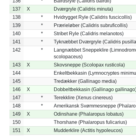
136
*
Bairdsryle (Calidris bairdii)
137
X
Dværgryle (Calidris minuta)
138
*
Hvidrygget Ryle (Calidris fuscicollis)
139
*
Prærieløber (Calidris subruficollis)
140
*
Stribet Ryle (Calidris melanotos)
141
*
Tyknæbbet Dværgryle (Calidris pusilla
142
*
Langnæbbet Sneppeklire (Limnodrom
scolopaceus)
143
X
Skovsneppe (Scolopax rusticola)
144
Enkeltbekkasin (Lymnocryptes minimu
145
Tredækker (Gallinago media)
146
X
Dobbeltbekkasin (Gallinago gallinago
147
*
Terekklire (Xenus cinereus)
148
*
Amerikansk Svømmesneppe (Phalaropu
149
X
Odinshane (Phalaropus lobatus)
150
Thorshane (Phalaropus fulicarius)
151
X
Mudderklire (Actitis hypoleucos)