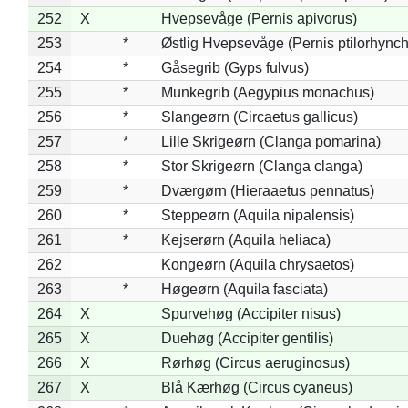
252
X
Hvepsevåge (Pernis apivorus)
253
*
Østlig Hvepsevåge (Pernis ptilorhync
254
*
Gåsegrib (Gyps fulvus)
255
*
Munkegrib (Aegypius monachus)
256
*
Slangeørn (Circaetus gallicus)
257
*
Lille Skrigeørn (Clanga pomarina)
258
*
Stor Skrigeørn (Clanga clanga)
259
*
Dværgørn (Hieraaetus pennatus)
260
*
Steppeørn (Aquila nipalensis)
261
*
Kejserørn (Aquila heliaca)
262
Kongeørn (Aquila chrysaetos)
263
*
Høgeørn (Aquila fasciata)
264
X
Spurvehøg (Accipiter nisus)
265
X
Duehøg (Accipiter gentilis)
266
X
Rørhøg (Circus aeruginosus)
267
X
Blå Kærhøg (Circus cyaneus)