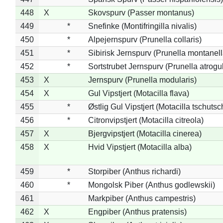
448
X
Skovspurv (Passer montanus)
449
*
Snefinke (Montifringilla nivalis)
450
*
Alpejernspurv (Prunella collaris)
451
*
Sibirisk Jernspurv (Prunella montanell
452
*
Sortstrubet Jernspurv (Prunella atrogul
453
X
Jernspurv (Prunella modularis)
454
X
Gul Vipstjert (Motacilla flava)
455
*
Østlig Gul Vipstjert (Motacilla tschuts
456
*
Citronvipstjert (Motacilla citreola)
457
X
Bjergvipstjert (Motacilla cinerea)
458
X
Hvid Vipstjert (Motacilla alba)
459
*
Storpiber (Anthus richardi)
460
*
Mongolsk Piber (Anthus godlewskii)
461
Markpiber (Anthus campestris)
462
X
Engpiber (Anthus pratensis)