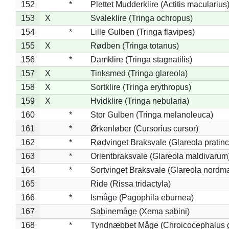
152
*
Plettet Mudderklire (Actitis macularius
153
X
Svaleklire (Tringa ochropus)
154
*
Lille Gulben (Tringa flavipes)
155
X
Rødben (Tringa totanus)
156
*
Damklire (Tringa stagnatilis)
157
X
Tinksmed (Tringa glareola)
158
X
Sortklire (Tringa erythropus)
159
X
Hvidklire (Tringa nebularia)
160
*
Stor Gulben (Tringa melanoleuca)
161
*
Ørkenløber (Cursorius cursor)
162
*
Rødvinget Braksvale (Glareola pratinc
163
*
Orientbraksvale (Glareola maldivarum
164
*
Sortvinget Braksvale (Glareola nordm
165
Ride (Rissa tridactyla)
166
*
Ismåge (Pagophila eburnea)
167
Sabinemåge (Xema sabini)
168
*
Tyndnæbbet Måge (Chroicocephalus 