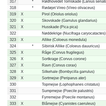
317
*
Rødhovedet Tornskade (Lanius senato
318
*
Rødøjet Vireo (Vireo olivaceus)
319
X
Pirol (Oriolus oriolus)
320
X
Skovskade (Garrulus glandarius)
321
X
Husskade (Pica pica)
322
Nøddekrige (Nucifraga caryocatactes)
323
X
Allike (Coloeus monedula)
324
*
Sibirisk Allike (Coloeus dauuricus)
325
X
Råge (Corvus frugilegus)
326
X
Sortkrage (Corvus corone)
327
X
Ravn (Corvus corax)
328
X
Silkehale (Bombycilla garrulus)
329
X
Sortmejse (Periparus ater)
330
Topmejse (Lophophanes cristatus)
331
Sumpmejse (Poecile palustris)
332
Fyrremejse (Poecile montanus)
333
X
Blåmejse (Cyanistes caeruleus)