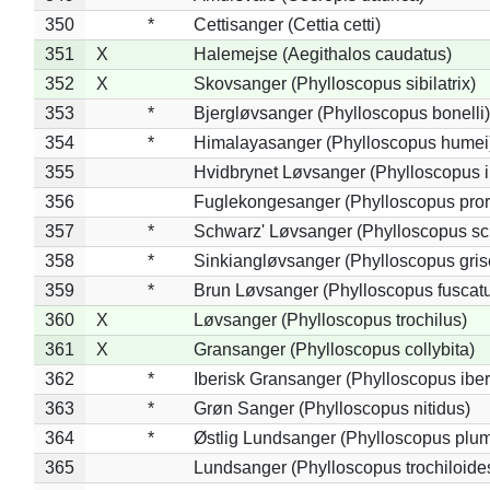
350
*
Cettisanger (Cettia cetti)
351
X
Halemejse (Aegithalos caudatus)
352
X
Skovsanger (Phylloscopus sibilatrix)
353
*
Bjergløvsanger (Phylloscopus bonelli)
354
*
Himalayasanger (Phylloscopus humei
355
Hvidbrynet Løvsanger (Phylloscopus i
356
Fuglekongesanger (Phylloscopus pror
357
*
Schwarz' Løvsanger (Phylloscopus sc
358
*
Sinkiangløvsanger (Phylloscopus gris
359
*
Brun Løvsanger (Phylloscopus fuscat
360
X
Løvsanger (Phylloscopus trochilus)
361
X
Gransanger (Phylloscopus collybita)
362
*
Iberisk Gransanger (Phylloscopus iber
363
*
Grøn Sanger (Phylloscopus nitidus)
364
*
Østlig Lundsanger (Phylloscopus plum
365
Lundsanger (Phylloscopus trochiloide