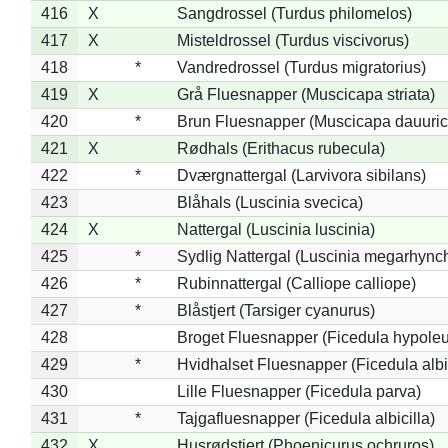
416
X
Sangdrossel (Turdus philomelos)
417
X
Misteldrossel (Turdus viscivorus)
418
*
Vandredrossel (Turdus migratorius)
419
X
Grå Fluesnapper (Muscicapa striata)
420
*
Brun Fluesnapper (Muscicapa dauuric
421
X
Rødhals (Erithacus rubecula)
422
*
Dværgnattergal (Larvivora sibilans)
423
Blåhals (Luscinia svecica)
424
X
Nattergal (Luscinia luscinia)
425
*
Sydlig Nattergal (Luscinia megarhync
426
*
Rubinnattergal (Calliope calliope)
427
*
Blåstjert (Tarsiger cyanurus)
428
Broget Fluesnapper (Ficedula hypole
429
*
Hvidhalset Fluesnapper (Ficedula albic
430
Lille Fluesnapper (Ficedula parva)
431
*
Tajgafluesnapper (Ficedula albicilla)
432
X
Husrødstjert (Phoenicurus ochruros)