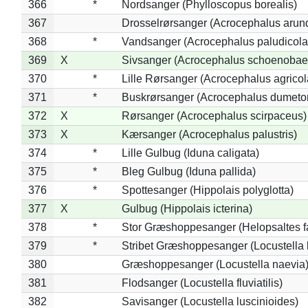
366
*
Nordsanger (Phylloscopus borealis)
367
Drosselrørsanger (Acrocephalus arun
368
*
Vandsanger (Acrocephalus paludicola
369
X
Sivsanger (Acrocephalus schoenobae
370
*
Lille Rørsanger (Acrocephalus agricol
371
*
Buskrørsanger (Acrocephalus dumeto
372
X
Rørsanger (Acrocephalus scirpaceus)
373
X
Kærsanger (Acrocephalus palustris)
374
*
Lille Gulbug (Iduna caligata)
375
*
Bleg Gulbug (Iduna pallida)
376
*
Spottesanger (Hippolais polyglotta)
377
X
Gulbug (Hippolais icterina)
378
*
Stor Græshoppesanger (Helopsaltes fa
379
*
Stribet Græshoppesanger (Locustella 
380
Græshoppesanger (Locustella naevia
381
Flodsanger (Locustella fluviatilis)
382
Savisanger (Locustella luscinioides)