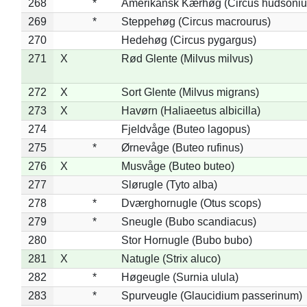
268
*
Amerikansk Kærhøg (Circus hudsoniu
269
*
Steppehøg (Circus macrourus)
270
Hedehøg (Circus pygargus)
271
X
Rød Glente (Milvus milvus)
272
X
Sort Glente (Milvus migrans)
273
X
Havørn (Haliaeetus albicilla)
274
Fjeldvåge (Buteo lagopus)
275
*
Ørnevåge (Buteo rufinus)
276
X
Musvåge (Buteo buteo)
277
Slørugle (Tyto alba)
278
*
Dværghornugle (Otus scops)
279
*
Sneugle (Bubo scandiacus)
280
Stor Hornugle (Bubo bubo)
281
X
Natugle (Strix aluco)
282
*
Høgeugle (Surnia ulula)
283
*
Spurveugle (Glaucidium passerinum)