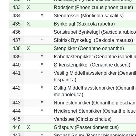
433
X
Rødstjert (Phoenicurus phoenicurus)
434
*
Stendrossel (Monticola saxatilis)
435
X
Bynkefugl (Saxicola rubetra)
436
Sortstrubet Bynkefugl (Saxicola rubico
437
*
Sibirisk Bynkefugl (Saxicola maurus)
438
X
Stenpikker (Oenanthe oenanthe)
439
*
Isabellastenpikker (Oenanthe isabelli
440
*
Ørkenstenpikker (Oenanthe deserti)
441
*
Vestlig Middelhavsstenpikker (Oenant
hispanica)
442
*
Østlig Middelhavsstenpikker (Oenant
melanoleuca)
443
*
Nonnestenpikker (Oenanthe pleschan
444
*
Hvidkronet Stenpikker (Oenanthe leu
445
Vandstær (Cinclus cinclus)
446
X
Gråspurv (Passer domesticus)
447
*
Spansk Spurv (Passer hispaniolensis)