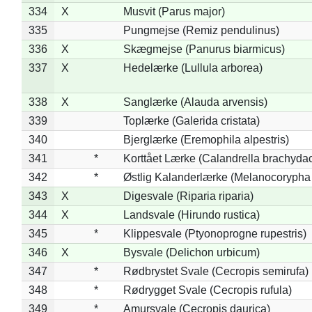
334
X
Musvit (Parus major)
335
Pungmejse (Remiz pendulinus)
336
X
Skægmejse (Panurus biarmicus)
337
X
Hedelærke (Lullula arborea)
338
X
Sanglærke (Alauda arvensis)
339
Toplærke (Galerida cristata)
340
Bjerglærke (Eremophila alpestris)
341
*
Korttået Lærke (Calandrella brachydac
342
*
Østlig Kalanderlærke (Melanocorypha
343
X
Digesvale (Riparia riparia)
344
X
Landsvale (Hirundo rustica)
345
*
Klippesvale (Ptyonoprogne rupestris)
346
X
Bysvale (Delichon urbicum)
347
*
Rødbrystet Svale (Cecropis semirufa)
348
*
Rødrygget Svale (Cecropis rufula)
349
*
Amursvale (Cecropis daurica)