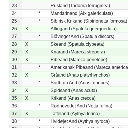
23
Rustand (Tadorna ferruginea)
24
*
Mandarinand (Aix galericulata)
25
*
Sibirisk Krikand (Sibirionetta formosa)
26
X
Atlingand (Spatula querquedula)
27
*
Blåvinget And (Spatula discors)
28
X
Skeand (Spatula clypeata)
29
X
Knarand (Mareca strepera)
30
X
Pibeand (Mareca penelope)
31
*
Amerikansk Pibeand (Mareca america
32
X
Gråand (Anas platyrhynchos)
33
*
Sortbrun And (Anas rubripes)
34
X
Spidsand (Anas acuta)
35
X
Krikand (Anas crecca)
36
*
Rødhovedet And (Netta rufina)
37
X
Taffeland (Aythya ferina)
38
*
Hvidøjet And (Aythya nyroca)