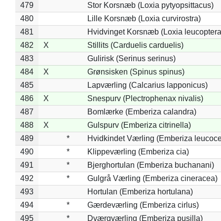
479
Stor Korsnæb (Loxia pytyopsittacus)
480
Lille Korsnæb (Loxia curvirostra)
481
Hvidvinget Korsnæb (Loxia leucoptera
482
X
Stillits (Carduelis carduelis)
483
Gulirisk (Serinus serinus)
484
X
Grønsisken (Spinus spinus)
485
Lapværling (Calcarius lapponicus)
486
X
Snespurv (Plectrophenax nivalis)
487
Bomlærke (Emberiza calandra)
488
X
Gulspurv (Emberiza citrinella)
489
*
Hvidkindet Værling (Emberiza leucoc
490
*
Klippeværling (Emberiza cia)
491
*
Bjerghortulan (Emberiza buchanani)
492
*
Gulgrå Værling (Emberiza cineracea)
493
Hortulan (Emberiza hortulana)
494
*
Gærdeværling (Emberiza cirlus)
495
*
Dværgværling (Emberiza pusilla)