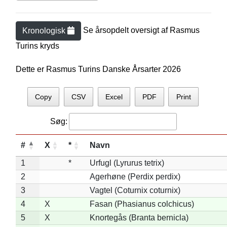
Se årsopdelt oversigt af
Rasmus
Kronologisk
Turin
s kryds
Dette er Rasmus Turins Danske Årsarter 2026
Copy
CSV
Excel
PDF
Print
Søg:
#
X
*
Navn
1
*
Urfugl (Lyrurus tetrix)
2
Agerhøne (Perdix perdix)
3
Vagtel (Coturnix coturnix)
4
X
Fasan (Phasianus colchicus)
5
X
Knortegås (Branta bernicla)