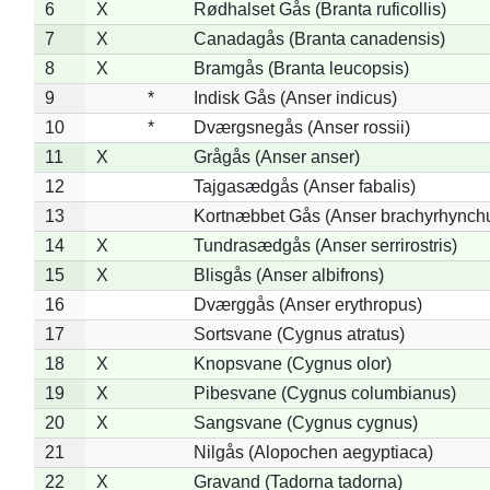
6
X
Rødhalset Gås (Branta ruficollis)
7
X
Canadagås (Branta canadensis)
8
X
Bramgås (Branta leucopsis)
9
*
Indisk Gås (Anser indicus)
10
*
Dværgsnegås (Anser rossii)
11
X
Grågås (Anser anser)
12
Tajgasædgås (Anser fabalis)
13
Kortnæbbet Gås (Anser brachyrhynch
14
X
Tundrasædgås (Anser serrirostris)
15
X
Blisgås (Anser albifrons)
16
Dværggås (Anser erythropus)
17
Sortsvane (Cygnus atratus)
18
X
Knopsvane (Cygnus olor)
19
X
Pibesvane (Cygnus columbianus)
20
X
Sangsvane (Cygnus cygnus)
21
Nilgås (Alopochen aegyptiaca)
22
X
Gravand (Tadorna tadorna)