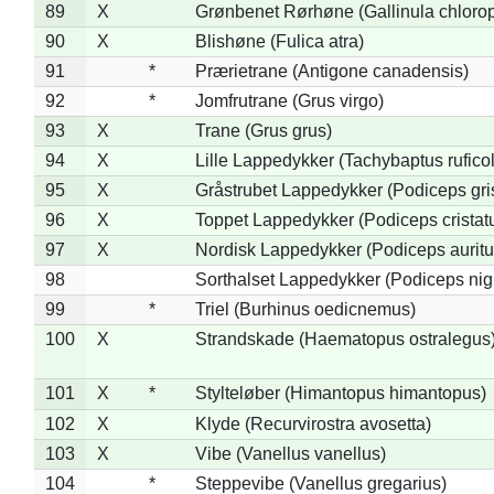
89
X
Grønbenet Rørhøne (Gallinula chloro
90
X
Blishøne (Fulica atra)
91
*
Prærietrane (Antigone canadensis)
92
*
Jomfrutrane (Grus virgo)
93
X
Trane (Grus grus)
94
X
Lille Lappedykker (Tachybaptus ruficol
95
X
Gråstrubet Lappedykker (Podiceps gr
96
X
Toppet Lappedykker (Podiceps cristat
97
X
Nordisk Lappedykker (Podiceps auritu
98
Sorthalset Lappedykker (Podiceps nigri
99
*
Triel (Burhinus oedicnemus)
100
X
Strandskade (Haematopus ostralegus
101
X
*
Stylteløber (Himantopus himantopus)
102
X
Klyde (Recurvirostra avosetta)
103
X
Vibe (Vanellus vanellus)
104
*
Steppevibe (Vanellus gregarius)