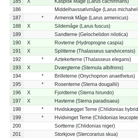
185
X
Kaspisk Måge (Larus cachinnans)
186
Middelhavssølvmåge (Larus michahell
187
*
Armensk Måge (Larus armenicus)
188
X
Sildemåge (Larus fuscus)
189
Sandterne (Gelochelidon nilotica)
190
X
Rovterne (Hydroprogne caspia)
191
X
Splitterne (Thalasseus sandvicensis)
192
*
Aztekerterne (Thalasseus elegans)
193
X
Dværgterne (Sternula albifrons)
194
*
Brilleterne (Onychoprion anaethetus)
195
*
Rosenterne (Sterna dougallii)
196
X
Fjordterne (Sterna hirundo)
197
X
Havterne (Sterna paradisaea)
198
*
Hvidskægget Terne (Chlidonias hybrid
199
*
Hvidvinget Terne (Chlidonias leucopte
200
Sortterne (Chlidonias niger)
201
Storkjove (Stercorarius skua)