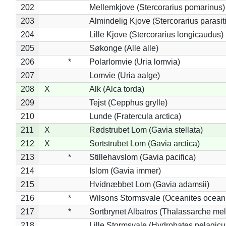
202
Mellemkjove (Stercorarius pomarinus)
203
Almindelig Kjove (Stercorarius parasit
204
Lille Kjove (Stercorarius longicaudus)
205
Søkonge (Alle alle)
206
*
Polarlomvie (Uria lomvia)
207
Lomvie (Uria aalge)
208
X
Alk (Alca torda)
209
Tejst (Cepphus grylle)
210
Lunde (Fratercula arctica)
211
X
Rødstrubet Lom (Gavia stellata)
212
X
Sortstrubet Lom (Gavia arctica)
213
*
Stillehavslom (Gavia pacifica)
214
Islom (Gavia immer)
215
Hvidnæbbet Lom (Gavia adamsii)
216
*
Wilsons Stormsvale (Oceanites ocean
217
*
Sortbrynet Albatros (Thalassarche me
218
Lille Stormsvale (Hydrobates pelagicu