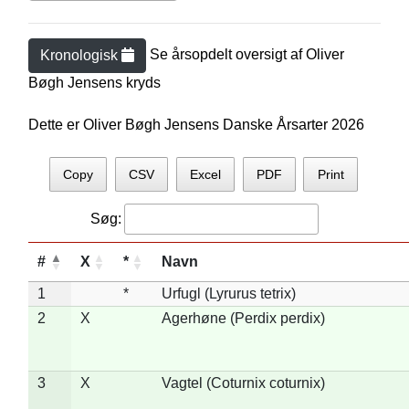
Se årsopdelt oversigt af
Oliver
Kronologisk
Bøgh Jensen
s kryds
Dette er Oliver Bøgh Jensens Danske Årsarter 2026
Copy
CSV
Excel
PDF
Print
Søg:
#
X
*
Navn
1
*
Urfugl (Lyrurus tetrix)
2
X
Agerhøne (Perdix perdix)
3
X
Vagtel (Coturnix coturnix)