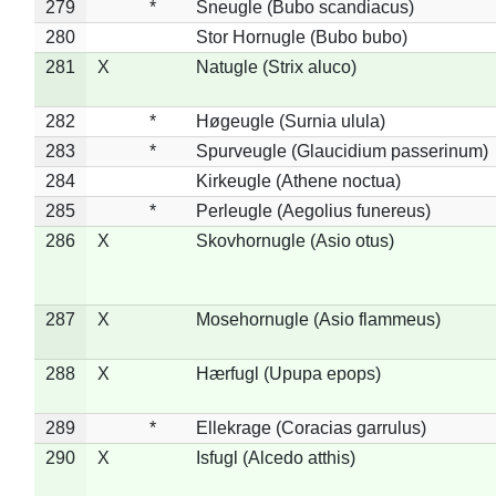
279
*
Sneugle (Bubo scandiacus)
280
Stor Hornugle (Bubo bubo)
281
X
Natugle (Strix aluco)
282
*
Høgeugle (Surnia ulula)
283
*
Spurveugle (Glaucidium passerinum)
284
Kirkeugle (Athene noctua)
285
*
Perleugle (Aegolius funereus)
286
X
Skovhornugle (Asio otus)
287
X
Mosehornugle (Asio flammeus)
288
X
Hærfugl (Upupa epops)
289
*
Ellekrage (Coracias garrulus)
290
X
Isfugl (Alcedo atthis)