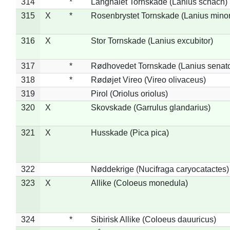
314
*
Langhalet Tornskade (Lanius schach)
315
X
*
Rosenbrystet Tornskade (Lanius minor
316
X
Stor Tornskade (Lanius excubitor)
317
*
Rødhovedet Tornskade (Lanius senato
318
*
Rødøjet Vireo (Vireo olivaceus)
319
Pirol (Oriolus oriolus)
320
X
Skovskade (Garrulus glandarius)
321
X
Husskade (Pica pica)
322
Nøddekrige (Nucifraga caryocatactes)
323
X
Allike (Coloeus monedula)
324
*
Sibirisk Allike (Coloeus dauuricus)