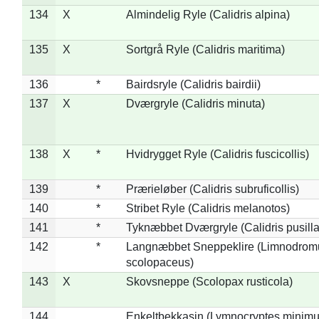
134
X
Almindelig Ryle (Calidris alpina)
135
X
Sortgrå Ryle (Calidris maritima)
136
*
Bairdsryle (Calidris bairdii)
137
X
Dværgryle (Calidris minuta)
138
X
*
Hvidrygget Ryle (Calidris fuscicollis)
139
*
Prærieløber (Calidris subruficollis)
140
*
Stribet Ryle (Calidris melanotos)
141
*
Tyknæbbet Dværgryle (Calidris pusilla
142
*
Langnæbbet Sneppeklire (Limnodrom
scolopaceus)
143
X
Skovsneppe (Scolopax rusticola)
144
Enkeltbekkasin (Lymnocryptes minimu