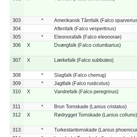
303
*
Amerikansk Tårnfalk (Falco sparverius
304
Aftenfalk (Falco vespertinus)
305
*
Eleonorafalk (Falco eleonorae)
306
X
Dværgfalk (Falco columbarius)
307
X
Lærkefalk (Falco subbuteo)
308
*
Slagfalk (Falco cherrug)
309
*
Jagtfalk (Falco rusticolus)
310
X
Vandrefalk (Falco peregrinus)
311
*
Brun Tornskade (Lanius cristatus)
312
X
Rødrygget Tornskade (Lanius collurio)
313
*
Turkestantornskade (Lanius phoenicur