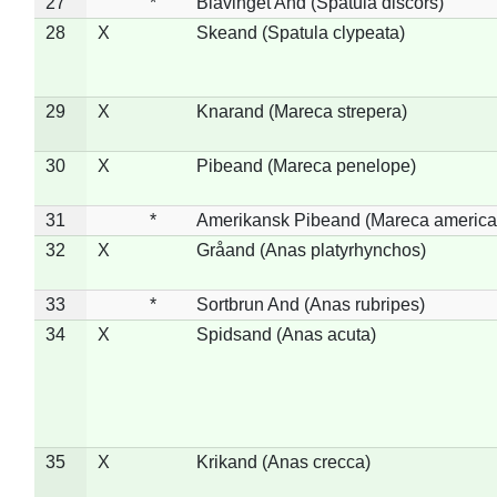
27
*
Blåvinget And (Spatula discors)
28
X
Skeand (Spatula clypeata)
29
X
Knarand (Mareca strepera)
30
X
Pibeand (Mareca penelope)
31
*
Amerikansk Pibeand (Mareca america
32
X
Gråand (Anas platyrhynchos)
33
*
Sortbrun And (Anas rubripes)
34
X
Spidsand (Anas acuta)
35
X
Krikand (Anas crecca)