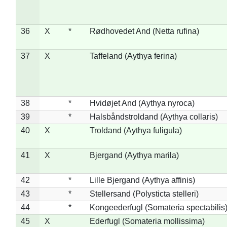
36
X
*
Rødhovedet And (Netta rufina)
37
X
Taffeland (Aythya ferina)
38
*
Hvidøjet And (Aythya nyroca)
39
*
Halsbåndstroldand (Aythya collaris)
40
X
Troldand (Aythya fuligula)
41
X
Bjergand (Aythya marila)
42
*
Lille Bjergand (Aythya affinis)
43
*
Stellersand (Polysticta stelleri)
44
*
Kongeederfugl (Somateria spectabilis
45
X
Ederfugl (Somateria mollissima)