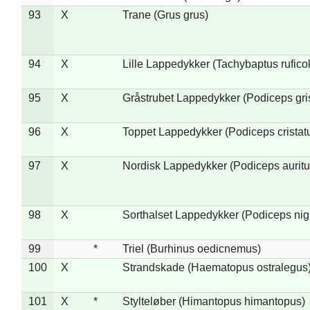
93
X
Trane (Grus grus)
94
X
Lille Lappedykker (Tachybaptus ruficol
95
X
Gråstrubet Lappedykker (Podiceps gr
96
X
Toppet Lappedykker (Podiceps cristat
97
X
Nordisk Lappedykker (Podiceps auritu
98
X
Sorthalset Lappedykker (Podiceps nigri
99
*
Triel (Burhinus oedicnemus)
100
X
Strandskade (Haematopus ostralegus
101
X
*
Stylteløber (Himantopus himantopus)