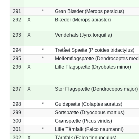
291
*
Grøn Biæder (Merops persicus)
292
X
Biæder (Merops apiaster)
293
X
Vendehals (Jynx torquilla)
294
*
Tretået Spætte (Picoides tridactylus)
295
*
Mellemflagspætte (Dendrocoptes med
296
X
Lille Flagspætte (Dryobates minor)
297
X
Stor Flagspætte (Dendrocopos major)
298
*
Guldspætte (Colaptes auratus)
299
Sortspætte (Dryocopus martius)
300
Grønspætte (Picus viridis)
301
*
Lille Tårnfalk (Falco naumanni)
302
X
Tårnfalk (Falco tinnunculus)