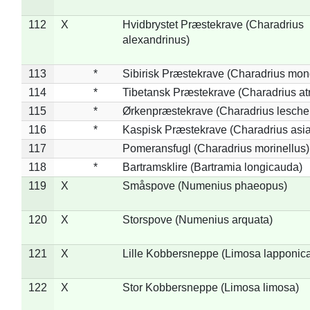
112
X
Hvidbrystet Præstekrave (Charadrius
alexandrinus)
113
*
Sibirisk Præstekrave (Charadrius mon
114
*
Tibetansk Præstekrave (Charadrius atr
115
*
Ørkenpræstekrave (Charadrius leschen
116
*
Kaspisk Præstekrave (Charadrius asia
117
Pomeransfugl (Charadrius morinellus)
118
*
Bartramsklire (Bartramia longicauda)
119
X
Småspove (Numenius phaeopus)
120
X
Storspove (Numenius arquata)
121
X
Lille Kobbersneppe (Limosa lapponic
122
X
Stor Kobbersneppe (Limosa limosa)