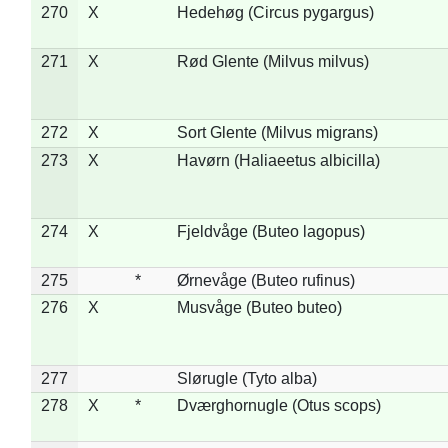
270
X
Hedehøg (Circus pygargus)
271
X
Rød Glente (Milvus milvus)
272
X
Sort Glente (Milvus migrans)
273
X
Havørn (Haliaeetus albicilla)
274
X
Fjeldvåge (Buteo lagopus)
275
*
Ørnevåge (Buteo rufinus)
276
X
Musvåge (Buteo buteo)
277
Slørugle (Tyto alba)
278
X
*
Dværghornugle (Otus scops)