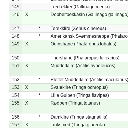
145
Tredækker (Gallinago media)
146
X
Dobbeltbekkasin (Gallinago gallinago
147
*
Terekklire (Xenus cinereus)
148
*
Amerikansk Svømmesneppe (Phalaropu
149
X
Odinshane (Phalaropus lobatus)
150
Thorshane (Phalaropus fulicarius)
151
X
Mudderklire (Actitis hypoleucos)
152
*
Plettet Mudderklire (Actitis macularius
153
X
Svaleklire (Tringa ochropus)
154
*
Lille Gulben (Tringa flavipes)
155
X
Rødben (Tringa totanus)
156
*
Damklire (Tringa stagnatilis)
157
X
Tinksmed (Tringa glareola)