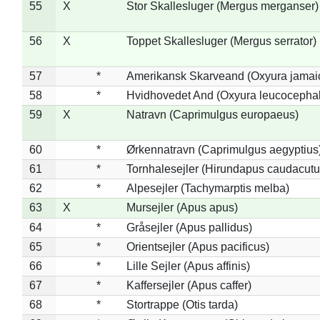
55
X
Stor Skallesluger (Mergus merganser)
56
X
Toppet Skallesluger (Mergus serrator)
57
*
Amerikansk Skarveand (Oxyura jamai
58
*
Hvidhovedet And (Oxyura leucocepha
59
X
Natravn (Caprimulgus europaeus)
60
*
Ørkennatravn (Caprimulgus aegyptius
61
*
Tornhalesejler (Hirundapus caudacutu
62
*
Alpesejler (Tachymarptis melba)
63
X
Mursejler (Apus apus)
64
*
Gråsejler (Apus pallidus)
65
*
Orientsejler (Apus pacificus)
66
*
Lille Sejler (Apus affinis)
67
*
Kaffersejler (Apus caffer)
68
*
Stortrappe (Otis tarda)