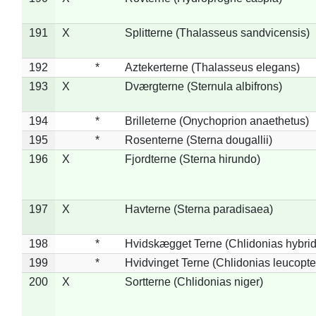
191
X
Splitterne (Thalasseus sandvicensis)
192
*
Aztekerterne (Thalasseus elegans)
193
X
Dværgterne (Sternula albifrons)
194
*
Brilleterne (Onychoprion anaethetus)
195
*
Rosenterne (Sterna dougallii)
196
X
Fjordterne (Sterna hirundo)
197
X
Havterne (Sterna paradisaea)
198
*
Hvidskægget Terne (Chlidonias hybrid
199
*
Hvidvinget Terne (Chlidonias leucopte
200
X
Sortterne (Chlidonias niger)