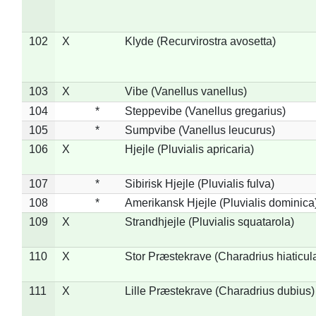
102
X
Klyde (Recurvirostra avosetta)
103
X
Vibe (Vanellus vanellus)
104
*
Steppevibe (Vanellus gregarius)
105
*
Sumpvibe (Vanellus leucurus)
106
X
Hjejle (Pluvialis apricaria)
107
*
Sibirisk Hjejle (Pluvialis fulva)
108
*
Amerikansk Hjejle (Pluvialis dominica
109
X
Strandhjejle (Pluvialis squatarola)
110
X
Stor Præstekrave (Charadrius hiaticul
111
X
Lille Præstekrave (Charadrius dubius)