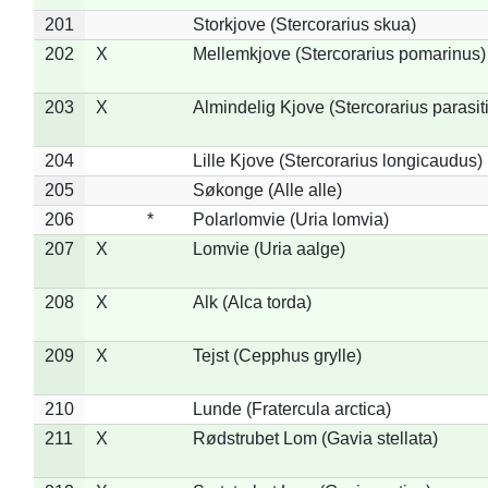
201
Storkjove (Stercorarius skua)
202
X
Mellemkjove (Stercorarius pomarinus)
203
X
Almindelig Kjove (Stercorarius parasit
204
Lille Kjove (Stercorarius longicaudus)
205
Søkonge (Alle alle)
206
*
Polarlomvie (Uria lomvia)
207
X
Lomvie (Uria aalge)
208
X
Alk (Alca torda)
209
X
Tejst (Cepphus grylle)
210
Lunde (Fratercula arctica)
211
X
Rødstrubet Lom (Gavia stellata)