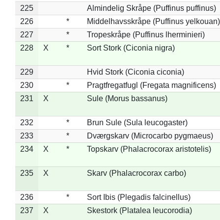
225
Almindelig Skråpe (Puffinus puffinus)
226
*
Middelhavsskråpe (Puffinus yelkouan)
227
*
Tropeskråpe (Puffinus lherminieri)
228
X
*
Sort Stork (Ciconia nigra)
229
Hvid Stork (Ciconia ciconia)
230
*
Pragtfregatfugl (Fregata magnificens)
231
X
Sule (Morus bassanus)
232
*
Brun Sule (Sula leucogaster)
233
*
Dværgskarv (Microcarbo pygmaeus)
234
X
*
Topskarv (Phalacrocorax aristotelis)
235
X
Skarv (Phalacrocorax carbo)
236
*
Sort Ibis (Plegadis falcinellus)
237
X
Skestork (Platalea leucorodia)