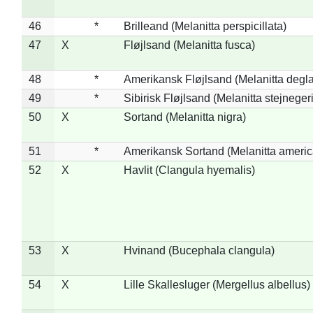
46
*
Brilleand (Melanitta perspicillata)
47
X
Fløjlsand (Melanitta fusca)
48
*
Amerikansk Fløjlsand (Melanitta degla
49
*
Sibirisk Fløjlsand (Melanitta stejnegeri
50
X
Sortand (Melanitta nigra)
51
*
Amerikansk Sortand (Melanitta ameri
52
X
Havlit (Clangula hyemalis)
53
X
Hvinand (Bucephala clangula)
54
X
Lille Skallesluger (Mergellus albellus)