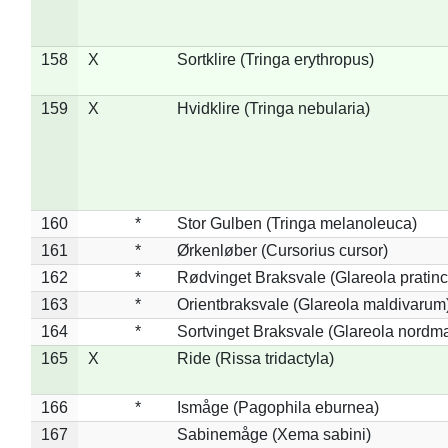
158
X
Sortklire (Tringa erythropus)
159
X
Hvidklire (Tringa nebularia)
160
*
Stor Gulben (Tringa melanoleuca)
161
*
Ørkenløber (Cursorius cursor)
162
*
Rødvinget Braksvale (Glareola pratinc
163
*
Orientbraksvale (Glareola maldivarum
164
*
Sortvinget Braksvale (Glareola nordm
165
X
Ride (Rissa tridactyla)
166
*
Ismåge (Pagophila eburnea)
167
Sabinemåge (Xema sabini)