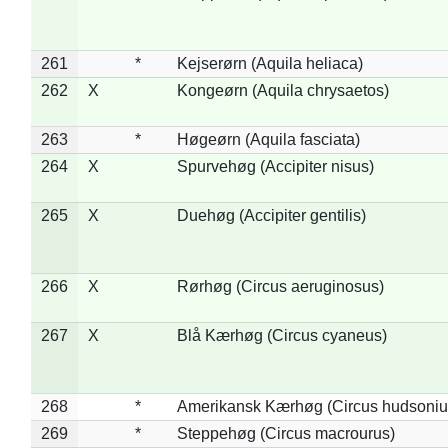
261
*
Kejserørn (Aquila heliaca)
262
X
Kongeørn (Aquila chrysaetos)
263
*
Høgeørn (Aquila fasciata)
264
X
Spurvehøg (Accipiter nisus)
265
X
Duehøg (Accipiter gentilis)
266
X
Rørhøg (Circus aeruginosus)
267
X
Blå Kærhøg (Circus cyaneus)
268
*
Amerikansk Kærhøg (Circus hudsoniu
269
*
Steppehøg (Circus macrourus)