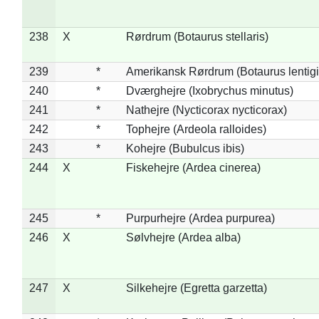
238
X
Rørdrum (Botaurus stellaris)
239
*
Amerikansk Rørdrum (Botaurus lentig
240
*
Dværghejre (Ixobrychus minutus)
241
*
Nathejre (Nycticorax nycticorax)
242
*
Tophejre (Ardeola ralloides)
243
*
Kohejre (Bubulcus ibis)
244
X
Fiskehejre (Ardea cinerea)
245
*
Purpurhejre (Ardea purpurea)
246
X
Sølvhejre (Ardea alba)
247
X
Silkehejre (Egretta garzetta)