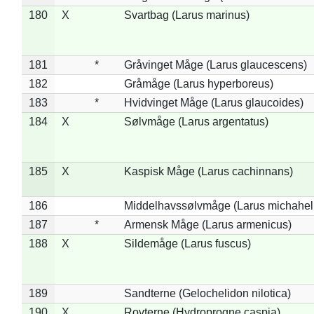
180
X
Svartbag (Larus marinus)
181
*
Gråvinget Måge (Larus glaucescens)
182
Gråmåge (Larus hyperboreus)
183
*
Hvidvinget Måge (Larus glaucoides)
184
X
Sølvmåge (Larus argentatus)
185
X
Kaspisk Måge (Larus cachinnans)
186
Middelhavssølvmåge (Larus michahell
187
*
Armensk Måge (Larus armenicus)
188
X
Sildemåge (Larus fuscus)
189
Sandterne (Gelochelidon nilotica)
190
X
Rovterne (Hydroprogne caspia)