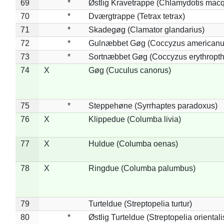
69
*
Østlig Kravetrappe (Chlamydotis macq
70
*
Dværgtrappe (Tetrax tetrax)
71
*
Skadegøg (Clamator glandarius)
72
*
Gulnæbbet Gøg (Coccyzus americanu
73
*
Sortnæbbet Gøg (Coccyzus erythropt
74
X
Gøg (Cuculus canorus)
75
*
Steppehøne (Syrrhaptes paradoxus)
76
X
Klippedue (Columba livia)
77
X
Huldue (Columba oenas)
78
X
Ringdue (Columba palumbus)
79
Turteldue (Streptopelia turtur)
80
*
Østlig Turteldue (Streptopelia orientali