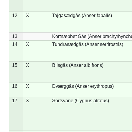
12
X
Tajgasædgås (Anser fabalis)
13
Kortnæbbet Gås (Anser brachyrhynch
14
X
Tundrasædgås (Anser serrirostris)
15
X
Blisgås (Anser albifrons)
16
X
Dværggås (Anser erythropus)
17
X
Sortsvane (Cygnus atratus)