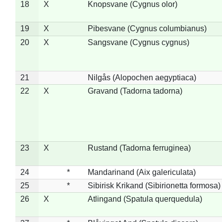
18
X
Knopsvane (Cygnus olor)
19
X
Pibesvane (Cygnus columbianus)
20
X
Sangsvane (Cygnus cygnus)
21
Nilgås (Alopochen aegyptiaca)
22
X
Gravand (Tadorna tadorna)
23
X
Rustand (Tadorna ferruginea)
24
*
Mandarinand (Aix galericulata)
25
*
Sibirisk Krikand (Sibirionetta formosa)
26
X
Atlingand (Spatula querquedula)