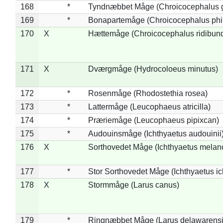
168
*
Tyndnæbbet Måge (Chroicocephalus 
169
*
Bonapartemåge (Chroicocephalus phil
170
X
Hættemåge (Chroicocephalus ridibun
171
X
Dværgmåge (Hydrocoloeus minutus)
172
*
Rosenmåge (Rhodostethia rosea)
173
*
Lattermåge (Leucophaeus atricilla)
174
*
Præriemåge (Leucophaeus pipixcan)
175
*
Audouinsmåge (Ichthyaetus audouinii
176
X
Sorthovedet Måge (Ichthyaetus melan
177
*
Stor Sorthovedet Måge (Ichthyaetus ic
178
X
Stormmåge (Larus canus)
179
*
Ringnæbbet Måge (Larus delawarensi