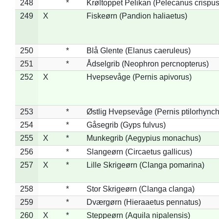
248
*
Krøltoppet Pelikan (Pelecanus crispus
249
X
Fiskeørn (Pandion haliaetus)
250
*
Blå Glente (Elanus caeruleus)
251
*
Ådselgrib (Neophron percnopterus)
252
X
Hvepsevåge (Pernis apivorus)
253
*
Østlig Hvepsevåge (Pernis ptilorhync
254
*
Gåsegrib (Gyps fulvus)
255
X
*
Munkegrib (Aegypius monachus)
256
*
Slangeørn (Circaetus gallicus)
257
X
*
Lille Skrigeørn (Clanga pomarina)
258
*
Stor Skrigeørn (Clanga clanga)
259
*
Dværgørn (Hieraaetus pennatus)
260
X
*
Steppeørn (Aquila nipalensis)