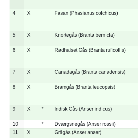
4
X
Fasan (Phasianus colchicus)
5
X
Knortegås (Branta bernicla)
6
X
Rødhalset Gås (Branta ruficollis)
7
X
Canadagås (Branta canadensis)
8
X
Bramgås (Branta leucopsis)
9
X
*
Indisk Gås (Anser indicus)
10
*
Dværgsnegås (Anser rossii)
11
X
Grågås (Anser anser)