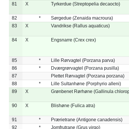
81
X
Tyrkerdue (Streptopelia decaocto)
82
*
Sørgedue (Zenaida macroura)
83
X
Vandrikse (Rallus aquaticus)
84
X
Engsnarre (Crex crex)
85
*
Lille Rørvagtel (Porzana parva)
86
*
Dværgrørvagtel (Porzana pusilla)
87
Plettet Rørvagtel (Porzana porzana)
88
*
Lille Sultanhøne (Porphyrio alleni)
89
X
Grønbenet Rørhøne (Gallinula chloro
90
X
Blishøne (Fulica atra)
91
*
Prærietrane (Antigone canadensis)
92
*
Jomfrutrane (Grus virgo)