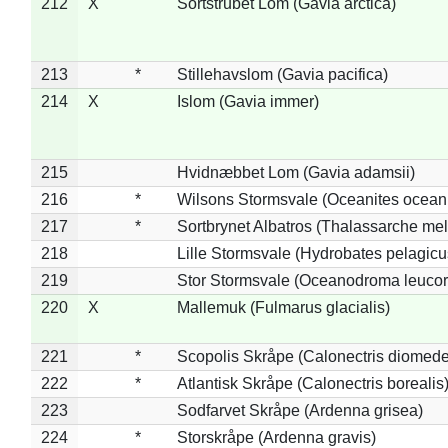
212
X
Sortstrubet Lom (Gavia arctica)
213
*
Stillehavslom (Gavia pacifica)
214
X
Islom (Gavia immer)
215
Hvidnæbbet Lom (Gavia adamsii)
216
*
Wilsons Stormsvale (Oceanites ocean
217
*
Sortbrynet Albatros (Thalassarche me
218
Lille Stormsvale (Hydrobates pelagicu
219
Stor Stormsvale (Oceanodroma leuco
220
X
Mallemuk (Fulmarus glacialis)
221
*
Scopolis Skråpe (Calonectris diomed
222
*
Atlantisk Skråpe (Calonectris borealis
223
Sodfarvet Skråpe (Ardenna grisea)
224
*
Storskråpe (Ardenna gravis)