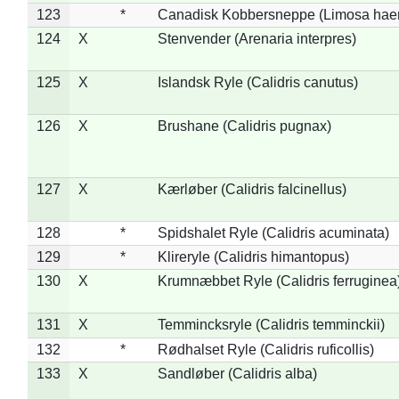
123
*
Canadisk Kobbersneppe (Limosa hae
124
X
Stenvender (Arenaria interpres)
125
X
Islandsk Ryle (Calidris canutus)
126
X
Brushane (Calidris pugnax)
127
X
Kærløber (Calidris falcinellus)
128
*
Spidshalet Ryle (Calidris acuminata)
129
*
Klireryle (Calidris himantopus)
130
X
Krumnæbbet Ryle (Calidris ferruginea
131
X
Temmincksryle (Calidris temminckii)
132
*
Rødhalset Ryle (Calidris ruficollis)
133
X
Sandløber (Calidris alba)