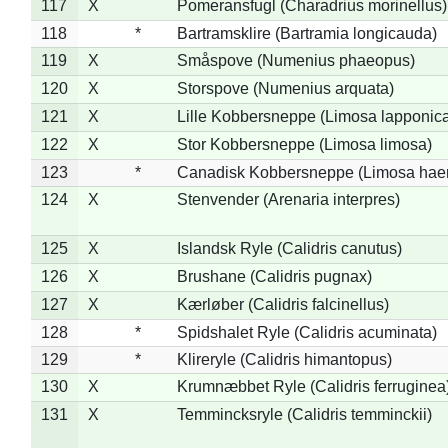
117
X
Pomeransfugl (Charadrius morinellus)
118
*
Bartramsklire (Bartramia longicauda)
119
X
Småspove (Numenius phaeopus)
120
X
Storspove (Numenius arquata)
121
X
Lille Kobbersneppe (Limosa lapponic
122
X
Stor Kobbersneppe (Limosa limosa)
123
*
Canadisk Kobbersneppe (Limosa hae
124
X
Stenvender (Arenaria interpres)
125
X
Islandsk Ryle (Calidris canutus)
126
X
Brushane (Calidris pugnax)
127
X
Kærløber (Calidris falcinellus)
128
*
Spidshalet Ryle (Calidris acuminata)
129
*
Klireryle (Calidris himantopus)
130
X
Krumnæbbet Ryle (Calidris ferruginea
131
X
Temmincksryle (Calidris temminckii)