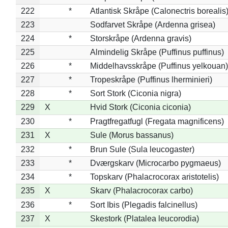
222
*
Atlantisk Skråpe (Calonectris borealis
223
Sodfarvet Skråpe (Ardenna grisea)
224
*
Storskråpe (Ardenna gravis)
225
Almindelig Skråpe (Puffinus puffinus)
226
*
Middelhavsskråpe (Puffinus yelkouan)
227
*
Tropeskråpe (Puffinus lherminieri)
228
*
Sort Stork (Ciconia nigra)
229
X
Hvid Stork (Ciconia ciconia)
230
*
Pragtfregatfugl (Fregata magnificens)
231
X
Sule (Morus bassanus)
232
*
Brun Sule (Sula leucogaster)
233
*
Dværgskarv (Microcarbo pygmaeus)
234
*
Topskarv (Phalacrocorax aristotelis)
235
X
Skarv (Phalacrocorax carbo)
236
*
Sort Ibis (Plegadis falcinellus)
237
X
Skestork (Platalea leucorodia)