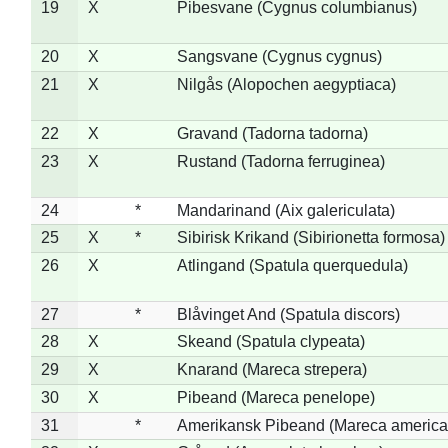
19
X
Pibesvane (Cygnus columbianus)
20
X
Sangsvane (Cygnus cygnus)
21
X
Nilgås (Alopochen aegyptiaca)
22
X
Gravand (Tadorna tadorna)
23
X
Rustand (Tadorna ferruginea)
24
*
Mandarinand (Aix galericulata)
25
X
*
Sibirisk Krikand (Sibirionetta formosa)
26
X
Atlingand (Spatula querquedula)
27
*
Blåvinget And (Spatula discors)
28
X
Skeand (Spatula clypeata)
29
X
Knarand (Mareca strepera)
30
X
Pibeand (Mareca penelope)
31
*
Amerikansk Pibeand (Mareca america