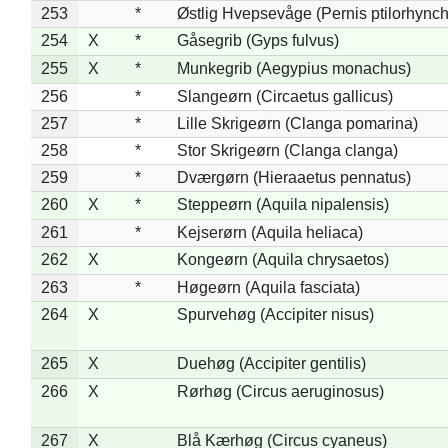
253
*
Østlig Hvepsevåge (Pernis ptilorhync
254
X
*
Gåsegrib (Gyps fulvus)
255
X
*
Munkegrib (Aegypius monachus)
256
*
Slangeørn (Circaetus gallicus)
257
*
Lille Skrigeørn (Clanga pomarina)
258
*
Stor Skrigeørn (Clanga clanga)
259
*
Dværgørn (Hieraaetus pennatus)
260
X
*
Steppeørn (Aquila nipalensis)
261
*
Kejserørn (Aquila heliaca)
262
X
Kongeørn (Aquila chrysaetos)
263
*
Høgeørn (Aquila fasciata)
264
X
Spurvehøg (Accipiter nisus)
265
X
Duehøg (Accipiter gentilis)
266
X
Rørhøg (Circus aeruginosus)
267
X
Blå Kærhøg (Circus cyaneus)