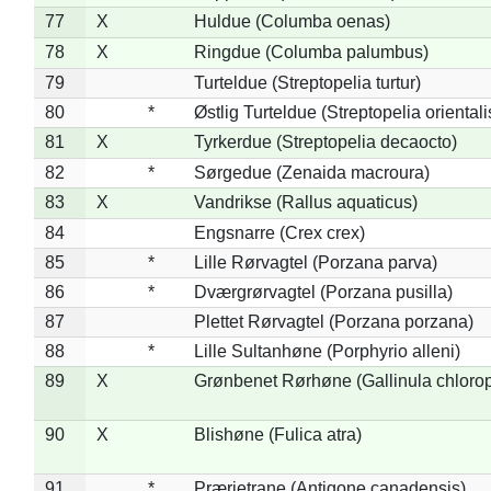
77
X
Huldue (Columba oenas)
78
X
Ringdue (Columba palumbus)
79
Turteldue (Streptopelia turtur)
80
*
Østlig Turteldue (Streptopelia orientali
81
X
Tyrkerdue (Streptopelia decaocto)
82
*
Sørgedue (Zenaida macroura)
83
X
Vandrikse (Rallus aquaticus)
84
Engsnarre (Crex crex)
85
*
Lille Rørvagtel (Porzana parva)
86
*
Dværgrørvagtel (Porzana pusilla)
87
Plettet Rørvagtel (Porzana porzana)
88
*
Lille Sultanhøne (Porphyrio alleni)
89
X
Grønbenet Rørhøne (Gallinula chloro
90
X
Blishøne (Fulica atra)
91
*
Prærietrane (Antigone canadensis)