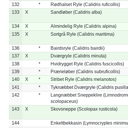
132
*
Rødhalset Ryle (Calidris ruficollis)
133
X
Sandløber (Calidris alba)
134
X
Almindelig Ryle (Calidris alpina)
135
X
Sortgrå Ryle (Calidris maritima)
136
*
Bairdsryle (Calidris bairdii)
137
X
Dværgryle (Calidris minuta)
138
*
Hvidrygget Ryle (Calidris fuscicollis)
139
*
Prærieløber (Calidris subruficollis)
140
X
*
Stribet Ryle (Calidris melanotos)
141
*
Tyknæbbet Dværgryle (Calidris pusilla
142
*
Langnæbbet Sneppeklire (Limnodrom
scolopaceus)
143
X
Skovsneppe (Scolopax rusticola)
144
Enkeltbekkasin (Lymnocryptes minimu