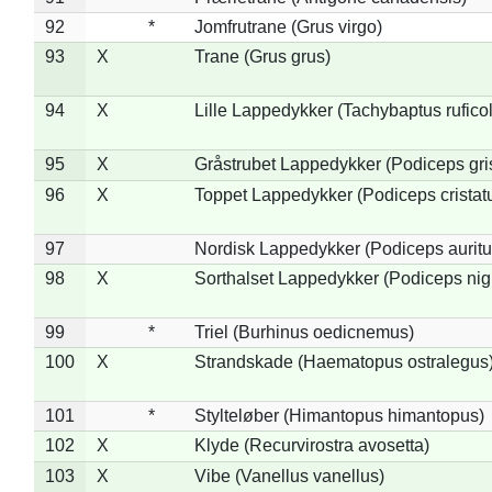
92
*
Jomfrutrane (Grus virgo)
93
X
Trane (Grus grus)
94
X
Lille Lappedykker (Tachybaptus ruficol
95
X
Gråstrubet Lappedykker (Podiceps gr
96
X
Toppet Lappedykker (Podiceps cristat
97
Nordisk Lappedykker (Podiceps auritu
98
X
Sorthalset Lappedykker (Podiceps nigri
99
*
Triel (Burhinus oedicnemus)
100
X
Strandskade (Haematopus ostralegus
101
*
Stylteløber (Himantopus himantopus)
102
X
Klyde (Recurvirostra avosetta)
103
X
Vibe (Vanellus vanellus)