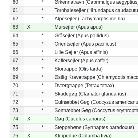
60
*
Ørkennatravn (Caprimulgus aegyptius
61
*
Tornhalesejler (Hirundapus caudacutu
62
*
Alpesejler (Tachymarptis melba)
63
X
Mursejler (Apus apus)
64
*
Gråsejler (Apus pallidus)
65
*
Orientsejler (Apus pacificus)
66
*
Lille Sejler (Apus affinis)
67
*
Kaffersejler (Apus caffer)
68
*
Stortrappe (Otis tarda)
69
*
Østlig Kravetrappe (Chlamydotis macq
70
*
Dværgtrappe (Tetrax tetrax)
71
*
Skadegøg (Clamator glandarius)
72
*
Gulnæbbet Gøg (Coccyzus americanu
73
*
Sortnæbbet Gøg (Coccyzus erythropt
74
X
Gøg (Cuculus canorus)
75
*
Steppehøne (Syrrhaptes paradoxus)
76
X
Klippedue (Columba livia)