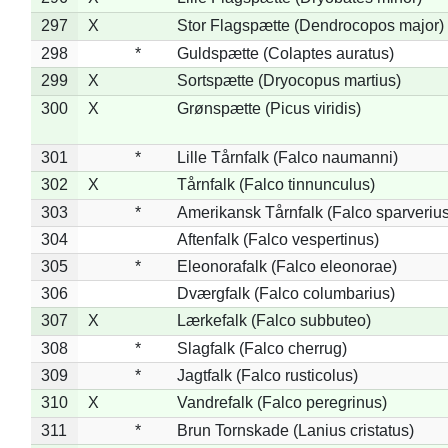
297
X
Stor Flagspætte (Dendrocopos major)
298
*
Guldspætte (Colaptes auratus)
299
X
Sortspætte (Dryocopus martius)
300
X
Grønspætte (Picus viridis)
301
*
Lille Tårnfalk (Falco naumanni)
302
X
Tårnfalk (Falco tinnunculus)
303
*
Amerikansk Tårnfalk (Falco sparverius
304
Aftenfalk (Falco vespertinus)
305
*
Eleonorafalk (Falco eleonorae)
306
Dværgfalk (Falco columbarius)
307
X
Lærkefalk (Falco subbuteo)
308
*
Slagfalk (Falco cherrug)
309
*
Jagtfalk (Falco rusticolus)
310
X
Vandrefalk (Falco peregrinus)
311
*
Brun Tornskade (Lanius cristatus)