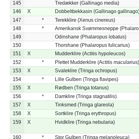
145
Tredækker (Gallinago media)
146
X
Dobbeltbekkasin (Gallinago gallinago
147
*
Terekklire (Xenus cinereus)
148
*
Amerikansk Svømmesneppe (Phalaropu
149
Odinshane (Phalaropus lobatus)
150
Thorshane (Phalaropus fulicarius)
151
X
Mudderklire (Actitis hypoleucos)
152
*
Plettet Mudderklire (Actitis macularius
153
X
Svaleklire (Tringa ochropus)
154
*
Lille Gulben (Tringa flavipes)
155
X
Rødben (Tringa totanus)
156
*
Damklire (Tringa stagnatilis)
157
X
Tinksmed (Tringa glareola)
158
X
Sortklire (Tringa erythropus)
159
X
Hvidklire (Tringa nebularia)
160
*
Stor Gulben (Tringa melanoleuca)