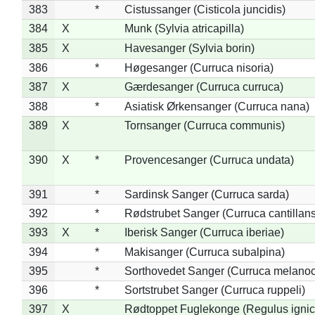
383
*
Cistussanger (Cisticola juncidis)
384
X
Munk (Sylvia atricapilla)
385
X
Havesanger (Sylvia borin)
386
*
Høgesanger (Curruca nisoria)
387
X
Gærdesanger (Curruca curruca)
388
*
Asiatisk Ørkensanger (Curruca nana)
389
X
Tornsanger (Curruca communis)
390
X
*
Provencesanger (Curruca undata)
391
*
Sardinsk Sanger (Curruca sarda)
392
*
Rødstrubet Sanger (Curruca cantillans
393
X
*
Iberisk Sanger (Curruca iberiae)
394
*
Makisanger (Curruca subalpina)
395
*
Sorthovedet Sanger (Curruca melano
396
*
Sortstrubet Sanger (Curruca ruppeli)
397
X
Rødtoppet Fuglekonge (Regulus ignica