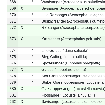
368
*
Vandsanger (Acrocephalus paludicola
369
X
Sivsanger (Acrocephalus schoenobae
370
*
Lille Rørsanger (Acrocephalus agricol
371
*
Buskrørsanger (Acrocephalus dumeto
372
X
Rørsanger (Acrocephalus scirpaceus)
373
X
Kærsanger (Acrocephalus palustris)
374
*
Lille Gulbug (Iduna caligata)
375
*
Bleg Gulbug (Iduna pallida)
376
*
Spottesanger (Hippolais polyglotta)
377
X
Gulbug (Hippolais icterina)
378
*
Stor Græshoppesanger (Helopsaltes fa
379
*
Stribet Græshoppesanger (Locustella 
380
X
Græshoppesanger (Locustella naevia
381
Flodsanger (Locustella fluviatilis)
382
X
Savisanger (Locustella luscinioides)