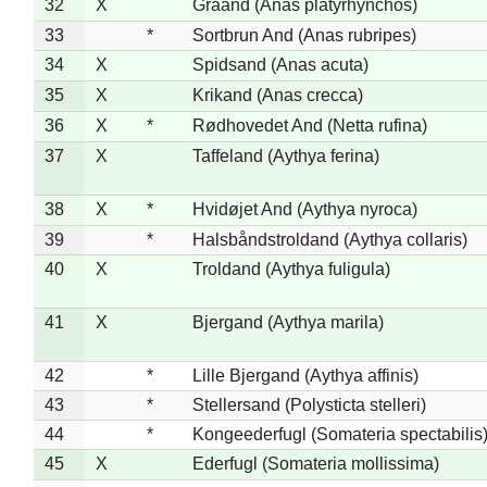
32
X
Gråand (Anas platyrhynchos)
33
*
Sortbrun And (Anas rubripes)
34
X
Spidsand (Anas acuta)
35
X
Krikand (Anas crecca)
36
X
*
Rødhovedet And (Netta rufina)
37
X
Taffeland (Aythya ferina)
38
X
*
Hvidøjet And (Aythya nyroca)
39
*
Halsbåndstroldand (Aythya collaris)
40
X
Troldand (Aythya fuligula)
41
X
Bjergand (Aythya marila)
42
*
Lille Bjergand (Aythya affinis)
43
*
Stellersand (Polysticta stelleri)
44
*
Kongeederfugl (Somateria spectabilis
45
X
Ederfugl (Somateria mollissima)