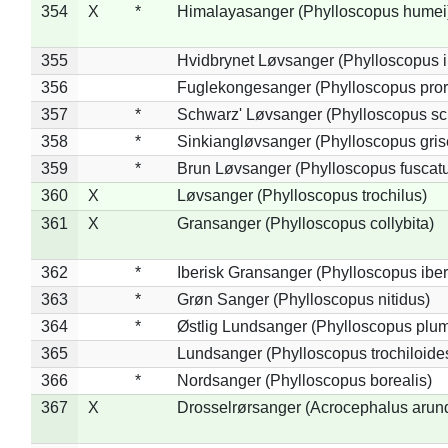
354
X
*
Himalayasanger (Phylloscopus humei
355
Hvidbrynet Løvsanger (Phylloscopus i
356
Fuglekongesanger (Phylloscopus pror
357
*
Schwarz' Løvsanger (Phylloscopus sc
358
*
Sinkiangløvsanger (Phylloscopus gris
359
*
Brun Løvsanger (Phylloscopus fuscat
360
X
Løvsanger (Phylloscopus trochilus)
361
X
Gransanger (Phylloscopus collybita)
362
*
Iberisk Gransanger (Phylloscopus iber
363
*
Grøn Sanger (Phylloscopus nitidus)
364
*
Østlig Lundsanger (Phylloscopus plum
365
Lundsanger (Phylloscopus trochiloide
366
*
Nordsanger (Phylloscopus borealis)
367
X
Drosselrørsanger (Acrocephalus arun