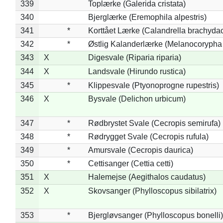
339
Toplærke (Galerida cristata)
340
Bjerglærke (Eremophila alpestris)
341
*
Korttået Lærke (Calandrella brachydac
342
*
Østlig Kalanderlærke (Melanocorypha
343
X
Digesvale (Riparia riparia)
344
X
Landsvale (Hirundo rustica)
345
*
Klippesvale (Ptyonoprogne rupestris)
346
X
Bysvale (Delichon urbicum)
347
*
Rødbrystet Svale (Cecropis semirufa)
348
*
Rødrygget Svale (Cecropis rufula)
349
*
Amursvale (Cecropis daurica)
350
*
Cettisanger (Cettia cetti)
351
X
Halemejse (Aegithalos caudatus)
352
X
Skovsanger (Phylloscopus sibilatrix)
353
*
Bjergløvsanger (Phylloscopus bonelli)