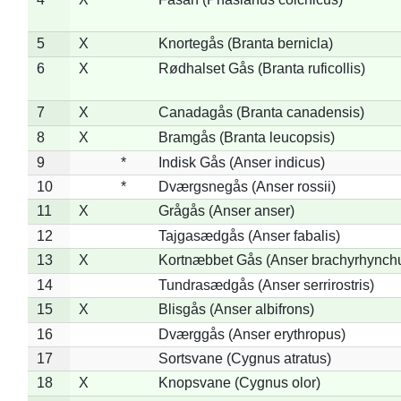
5
X
Knortegås (Branta bernicla)
6
X
Rødhalset Gås (Branta ruficollis)
7
X
Canadagås (Branta canadensis)
8
X
Bramgås (Branta leucopsis)
9
*
Indisk Gås (Anser indicus)
10
*
Dværgsnegås (Anser rossii)
11
X
Grågås (Anser anser)
12
Tajgasædgås (Anser fabalis)
13
X
Kortnæbbet Gås (Anser brachyrhynch
14
Tundrasædgås (Anser serrirostris)
15
X
Blisgås (Anser albifrons)
16
Dværggås (Anser erythropus)
17
Sortsvane (Cygnus atratus)
18
X
Knopsvane (Cygnus olor)