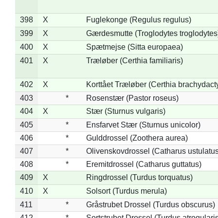
398
X
Fuglekonge (Regulus regulus)
399
X
Gærdesmutte (Troglodytes troglodytes
400
X
Spætmejse (Sitta europaea)
401
X
Træløber (Certhia familiaris)
402
X
Korttået Træløber (Certhia brachydact
403
*
Rosenstær (Pastor roseus)
404
X
Stær (Sturnus vulgaris)
405
*
Ensfarvet Stær (Sturnus unicolor)
406
*
Gulddrossel (Zoothera aurea)
407
*
Olivenskovdrossel (Catharus ustulatus
408
*
Eremitdrossel (Catharus guttatus)
409
X
Ringdrossel (Turdus torquatus)
410
X
Solsort (Turdus merula)
411
*
Gråstrubet Drossel (Turdus obscurus)
412
*
Sortstrubet Drossel (Turdus atrogularis