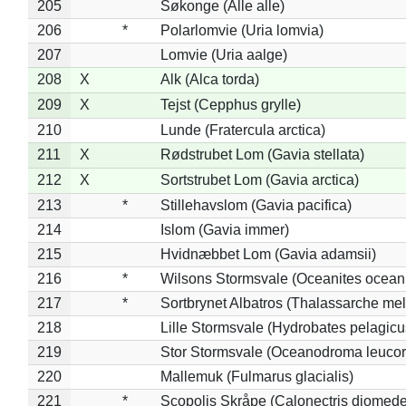
205
Søkonge (Alle alle)
206
*
Polarlomvie (Uria lomvia)
207
Lomvie (Uria aalge)
208
X
Alk (Alca torda)
209
X
Tejst (Cepphus grylle)
210
Lunde (Fratercula arctica)
211
X
Rødstrubet Lom (Gavia stellata)
212
X
Sortstrubet Lom (Gavia arctica)
213
*
Stillehavslom (Gavia pacifica)
214
Islom (Gavia immer)
215
Hvidnæbbet Lom (Gavia adamsii)
216
*
Wilsons Stormsvale (Oceanites ocean
217
*
Sortbrynet Albatros (Thalassarche me
218
Lille Stormsvale (Hydrobates pelagicu
219
Stor Stormsvale (Oceanodroma leuco
220
Mallemuk (Fulmarus glacialis)
221
*
Scopolis Skråpe (Calonectris diomed