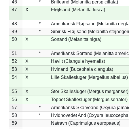
46
*
Brilleand (Melanitta perspicillata)
47
X
Fløjlsand (Melanitta fusca)
48
*
Amerikansk Fløjlsand (Melanitta degla
49
*
Sibirisk Fløjlsand (Melanitta stejnegeri
50
X
Sortand (Melanitta nigra)
51
*
Amerikansk Sortand (Melanitta ameri
52
X
Havlit (Clangula hyemalis)
53
X
Hvinand (Bucephala clangula)
54
X
Lille Skallesluger (Mergellus albellus)
55
X
Stor Skallesluger (Mergus merganser)
56
X
Toppet Skallesluger (Mergus serrator)
57
*
Amerikansk Skarveand (Oxyura jamai
58
*
Hvidhovedet And (Oxyura leucocepha
59
Natravn (Caprimulgus europaeus)