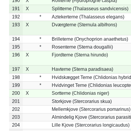
190
X
Rovterne (Hydroprogne caspia)
191
X
Splitterne (Thalasseus sandvicensis)
192
*
Aztekerterne (Thalasseus elegans)
193
X
Dværgterne (Sternula albifrons)
194
*
Brilleterne (Onychoprion anaethetus)
195
*
Rosenterne (Sterna dougallii)
196
X
Fjordterne (Sterna hirundo)
197
X
Havterne (Sterna paradisaea)
198
*
Hvidskægget Terne (Chlidonias hybrid
199
*
Hvidvinget Terne (Chlidonias leucopte
200
X
Sortterne (Chlidonias niger)
201
Storkjove (Stercorarius skua)
202
Mellemkjove (Stercorarius pomarinus)
203
Almindelig Kjove (Stercorarius parasit
204
Lille Kjove (Stercorarius longicaudus)