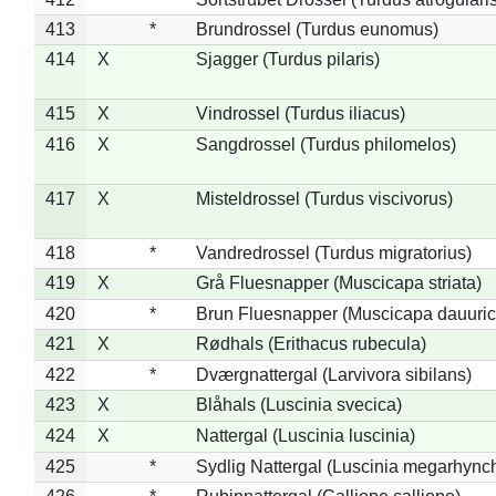
413
*
Brundrossel (Turdus eunomus)
414
X
Sjagger (Turdus pilaris)
415
X
Vindrossel (Turdus iliacus)
416
X
Sangdrossel (Turdus philomelos)
417
X
Misteldrossel (Turdus viscivorus)
418
*
Vandredrossel (Turdus migratorius)
419
X
Grå Fluesnapper (Muscicapa striata)
420
*
Brun Fluesnapper (Muscicapa dauuric
421
X
Rødhals (Erithacus rubecula)
422
*
Dværgnattergal (Larvivora sibilans)
423
X
Blåhals (Luscinia svecica)
424
X
Nattergal (Luscinia luscinia)
425
*
Sydlig Nattergal (Luscinia megarhync