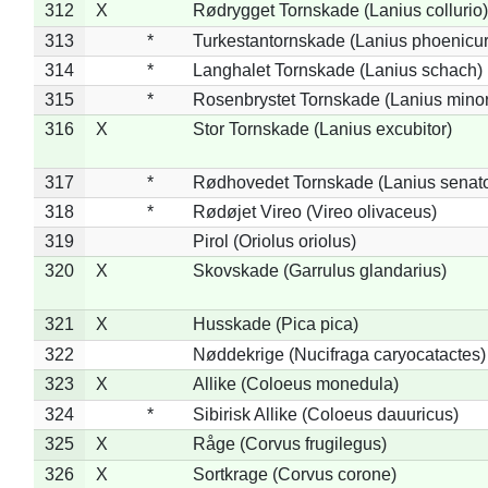
312
X
Rødrygget Tornskade (Lanius collurio)
313
*
Turkestantornskade (Lanius phoenicur
314
*
Langhalet Tornskade (Lanius schach)
315
*
Rosenbrystet Tornskade (Lanius minor
316
X
Stor Tornskade (Lanius excubitor)
317
*
Rødhovedet Tornskade (Lanius senato
318
*
Rødøjet Vireo (Vireo olivaceus)
319
Pirol (Oriolus oriolus)
320
X
Skovskade (Garrulus glandarius)
321
X
Husskade (Pica pica)
322
Nøddekrige (Nucifraga caryocatactes)
323
X
Allike (Coloeus monedula)
324
*
Sibirisk Allike (Coloeus dauuricus)
325
X
Råge (Corvus frugilegus)
326
X
Sortkrage (Corvus corone)