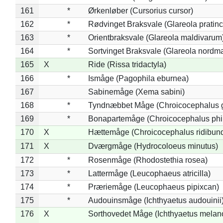
161
*
Ørkenløber (Cursorius cursor)
162
*
Rødvinget Braksvale (Glareola pratinc
163
*
Orientbraksvale (Glareola maldivarum
164
*
Sortvinget Braksvale (Glareola nordm
165
X
Ride (Rissa tridactyla)
166
*
Ismåge (Pagophila eburnea)
167
Sabinemåge (Xema sabini)
168
*
Tyndnæbbet Måge (Chroicocephalus 
169
*
Bonapartemåge (Chroicocephalus phil
170
X
Hættemåge (Chroicocephalus ridibun
171
X
Dværgmåge (Hydrocoloeus minutus)
172
*
Rosenmåge (Rhodostethia rosea)
173
*
Lattermåge (Leucophaeus atricilla)
174
*
Præriemåge (Leucophaeus pipixcan)
175
*
Audouinsmåge (Ichthyaetus audouinii
176
X
Sorthovedet Måge (Ichthyaetus melan