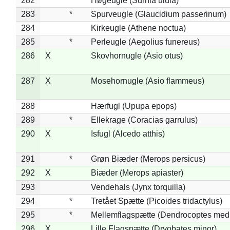
282
*
Høgeugle (Surnia ulula)
283
*
Spurveugle (Glaucidium passerinum)
284
Kirkeugle (Athene noctua)
285
*
Perleugle (Aegolius funereus)
286
X
Skovhornugle (Asio otus)
287
X
Mosehornugle (Asio flammeus)
288
Hærfugl (Upupa epops)
289
*
Ellekrage (Coracias garrulus)
290
X
Isfugl (Alcedo atthis)
291
*
Grøn Biæder (Merops persicus)
292
X
Biæder (Merops apiaster)
293
Vendehals (Jynx torquilla)
294
*
Tretået Spætte (Picoides tridactylus)
295
*
Mellemflagspætte (Dendrocoptes med
296
X
Lille Flagspætte (Dryobates minor)