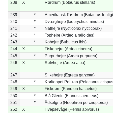
238
X
Rørdrum (Botaurus stellaris)
239
*
Amerikansk Rørdrum (Botaurus lentig
240
*
Dværghejre (Ixobrychus minutus)
241
*
Nathejre (Nycticorax nycticorax)
242
*
Tophejre (Ardeola ralloides)
243
*
Kohejre (Bubulcus ibis)
244
X
Fiskehejre (Ardea cinerea)
245
*
Purpurhejre (Ardea purpurea)
246
X
Sølvhejre (Ardea alba)
247
Silkehejre (Egretta garzetta)
248
*
Krøltoppet Pelikan (Pelecanus crispus
249
X
Fiskeørn (Pandion haliaetus)
250
*
Blå Glente (Elanus caeruleus)
251
*
Ådselgrib (Neophron percnopterus)
252
X
Hvepsevåge (Pernis apivorus)