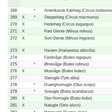
268
*
Amerikansk Kærhøg (Circus hudsoniu
269
X
*
Steppehøg (Circus macrourus)
270
X
Hedehøg (Circus pygargus)
271
X
Rød Glente (Milvus milvus)
272
X
Sort Glente (Milvus migrans)
273
X
Havørn (Haliaeetus albicilla)
274
Fjeldvåge (Buteo lagopus)
275
*
Ørnevåge (Buteo rufinus)
276
X
Musvåge (Buteo buteo)
277
Slørugle (Tyto alba)
278
*
Dværghornugle (Otus scops)
279
*
Sneugle (Bubo scandiacus)
280
X
Stor Hornugle (Bubo bubo)
281
X
Natugle (Strix aluco)