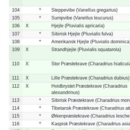
104
*
Steppevibe (Vanellus gregarius)
105
*
Sumpvibe (Vanellus leucurus)
106
X
Hjejle (Pluvialis apricaria)
107
*
Sibirisk Hjejle (Pluvialis fulva)
108
*
Amerikansk Hjejle (Pluvialis dominica
109
X
Strandhjejle (Pluvialis squatarola)
110
X
Stor Præstekrave (Charadrius hiaticul
111
X
Lille Præstekrave (Charadrius dubius)
112
X
Hvidbrystet Præstekrave (Charadrius
alexandrinus)
113
*
Sibirisk Præstekrave (Charadrius mon
114
*
Tibetansk Præstekrave (Charadrius atr
115
*
Ørkenpræstekrave (Charadrius leschen
116
*
Kaspisk Præstekrave (Charadrius asia