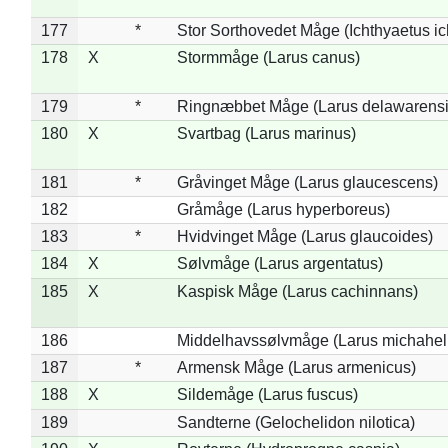
177
*
Stor Sorthovedet Måge (Ichthyaetus ic
178
X
Stormmåge (Larus canus)
179
*
Ringnæbbet Måge (Larus delawarensi
180
X
Svartbag (Larus marinus)
181
*
Gråvinget Måge (Larus glaucescens)
182
Gråmåge (Larus hyperboreus)
183
*
Hvidvinget Måge (Larus glaucoides)
184
X
Sølvmåge (Larus argentatus)
185
X
Kaspisk Måge (Larus cachinnans)
186
Middelhavssølvmåge (Larus michahell
187
*
Armensk Måge (Larus armenicus)
188
X
Sildemåge (Larus fuscus)
189
Sandterne (Gelochelidon nilotica)