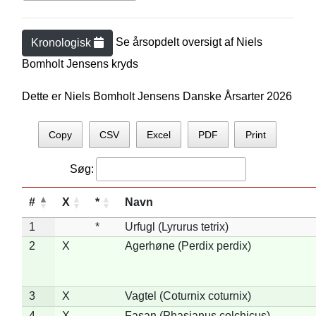
Se årsopdelt oversigt af
Niels
Kronologisk
Bomholt Jensen
s kryds
Dette er Niels Bomholt Jensens Danske Årsarter 2026
Copy
CSV
Excel
PDF
Print
Søg:
#
X
*
Navn
1
*
Urfugl (Lyrurus tetrix)
2
X
Agerhøne (Perdix perdix)
3
X
Vagtel (Coturnix coturnix)
4
X
Fasan (Phasianus colchicus)