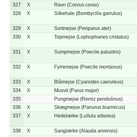
327
X
Ravn (Corvus corax)
328
X
Silkehale (Bombycilla garrulus)
329
X
Sortmejse (Periparus ater)
330
X
Topmejse (Lophophanes cristatus)
331
X
Sumpmejse (Poecile palustris)
332
X
Fyrremejse (Poecile montanus)
333
X
Blåmejse (Cyanistes caeruleus)
334
X
Musvit (Parus major)
335
Pungmejse (Remiz pendulinus)
336
X
Skægmejse (Panurus biarmicus)
337
X
Hedelærke (Lullula arborea)
338
X
Sanglærke (Alauda arvensis)