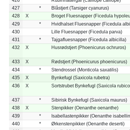
426
*
Rubinnattergal (Calliope calliope)
427
*
Blåstjert (Tarsiger cyanurus)
428
X
Broget Fluesnapper (Ficedula hypole
429
*
Hvidhalset Fluesnapper (Ficedula albic
430
Lille Fluesnapper (Ficedula parva)
431
*
Tajgafluesnapper (Ficedula albicilla)
432
X
Husrødstjert (Phoenicurus ochruros)
433
X
Rødstjert (Phoenicurus phoenicurus)
434
*
Stendrossel (Monticola saxatilis)
435
X
Bynkefugl (Saxicola rubetra)
436
X
Sortstrubet Bynkefugl (Saxicola rubico
437
*
Sibirisk Bynkefugl (Saxicola maurus)
438
X
Stenpikker (Oenanthe oenanthe)
439
*
Isabellastenpikker (Oenanthe isabelli
440
*
Ørkenstenpikker (Oenanthe deserti)