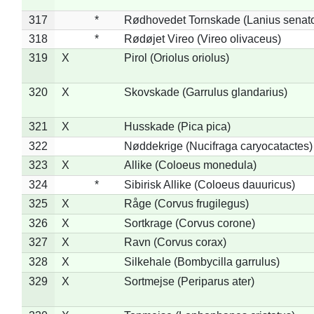
317
*
Rødhovedet Tornskade (Lanius senato
318
*
Rødøjet Vireo (Vireo olivaceus)
319
X
Pirol (Oriolus oriolus)
320
X
Skovskade (Garrulus glandarius)
321
X
Husskade (Pica pica)
322
Nøddekrige (Nucifraga caryocatactes)
323
X
Allike (Coloeus monedula)
324
*
Sibirisk Allike (Coloeus dauuricus)
325
X
Råge (Corvus frugilegus)
326
X
Sortkrage (Corvus corone)
327
X
Ravn (Corvus corax)
328
X
Silkehale (Bombycilla garrulus)
329
X
Sortmejse (Periparus ater)