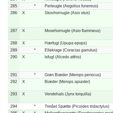
285
*
Perleugle (Aegolius funereus)
286
X
Skovhornugle (Asio otus)
287
X
Mosehornugle (Asio flammeus)
288
X
Hærfugl (Upupa epops)
289
*
Ellekrage (Coracias garrulus)
290
X
Isfugl (Alcedo atthis)
291
*
Grøn Biæder (Merops persicus)
292
X
Biæder (Merops apiaster)
293
X
Vendehals (Jynx torquilla)
294
*
Tretået Spætte (Picoides tridactylus)