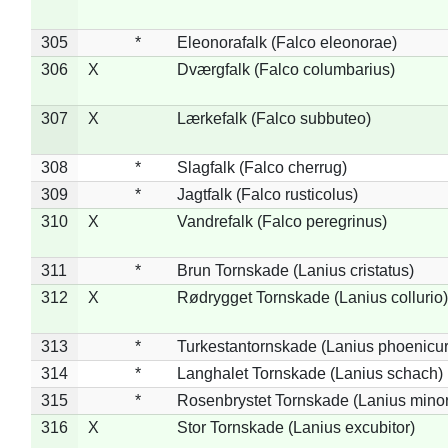
305
*
Eleonorafalk (Falco eleonorae)
306
X
Dværgfalk (Falco columbarius)
307
X
Lærkefalk (Falco subbuteo)
308
*
Slagfalk (Falco cherrug)
309
*
Jagtfalk (Falco rusticolus)
310
X
Vandrefalk (Falco peregrinus)
311
*
Brun Tornskade (Lanius cristatus)
312
X
Rødrygget Tornskade (Lanius collurio)
313
*
Turkestantornskade (Lanius phoenicur
314
*
Langhalet Tornskade (Lanius schach)
315
*
Rosenbrystet Tornskade (Lanius minor
316
X
Stor Tornskade (Lanius excubitor)