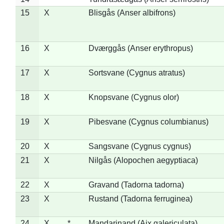
15
X
Blisgås (Anser albifrons)
16
X
Dværggås (Anser erythropus)
17
X
Sortsvane (Cygnus atratus)
18
X
Knopsvane (Cygnus olor)
19
X
Pibesvane (Cygnus columbianus)
20
X
Sangsvane (Cygnus cygnus)
21
X
Nilgås (Alopochen aegyptiaca)
22
X
Gravand (Tadorna tadorna)
23
X
Rustand (Tadorna ferruginea)
24
X
*
Mandarinand (Aix galericulata)