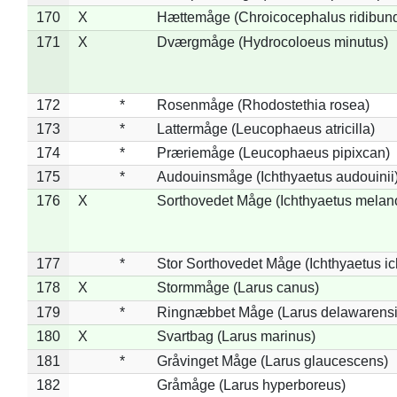
170
X
Hættemåge (Chroicocephalus ridibun
171
X
Dværgmåge (Hydrocoloeus minutus)
172
*
Rosenmåge (Rhodostethia rosea)
173
*
Lattermåge (Leucophaeus atricilla)
174
*
Præriemåge (Leucophaeus pipixcan)
175
*
Audouinsmåge (Ichthyaetus audouinii
176
X
Sorthovedet Måge (Ichthyaetus melan
177
*
Stor Sorthovedet Måge (Ichthyaetus ic
178
X
Stormmåge (Larus canus)
179
*
Ringnæbbet Måge (Larus delawarensi
180
X
Svartbag (Larus marinus)
181
*
Gråvinget Måge (Larus glaucescens)
182
Gråmåge (Larus hyperboreus)