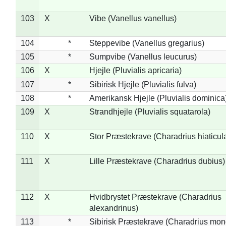
103
X
Vibe (Vanellus vanellus)
104
*
Steppevibe (Vanellus gregarius)
105
*
Sumpvibe (Vanellus leucurus)
106
X
Hjejle (Pluvialis apricaria)
107
*
Sibirisk Hjejle (Pluvialis fulva)
108
*
Amerikansk Hjejle (Pluvialis dominica
109
X
Strandhjejle (Pluvialis squatarola)
110
X
Stor Præstekrave (Charadrius hiaticul
111
X
Lille Præstekrave (Charadrius dubius)
112
X
Hvidbrystet Præstekrave (Charadrius
alexandrinus)
113
*
Sibirisk Præstekrave (Charadrius mon