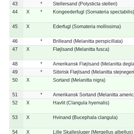
43
*
Stellersand (Polysticta stelleri)
44
X
*
Kongeederfugl (Somateria spectabilis
45
X
Ederfugl (Somateria mollissima)
46
*
Brilleand (Melanitta perspicillata)
47
X
Fløjlsand (Melanitta fusca)
48
*
Amerikansk Fløjlsand (Melanitta degla
49
*
Sibirisk Fløjlsand (Melanitta stejnegeri
50
X
Sortand (Melanitta nigra)
51
*
Amerikansk Sortand (Melanitta ameri
52
X
Havlit (Clangula hyemalis)
53
X
Hvinand (Bucephala clangula)
54
X
Lille Skallesluger (Mergellus albellus)