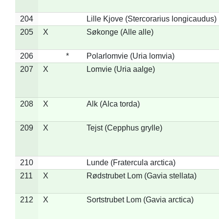
204
Lille Kjove (Stercorarius longicaudus)
205
X
Søkonge (Alle alle)
206
*
Polarlomvie (Uria lomvia)
207
X
Lomvie (Uria aalge)
208
X
Alk (Alca torda)
209
X
Tejst (Cepphus grylle)
210
Lunde (Fratercula arctica)
211
X
Rødstrubet Lom (Gavia stellata)
212
X
Sortstrubet Lom (Gavia arctica)