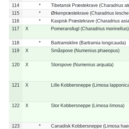
114
*
Tibetansk Præstekrave (Charadrius atr
115
*
Ørkenpræstekrave (Charadrius leschen
116
*
Kaspisk Præstekrave (Charadrius asia
117
X
Pomeransfugl (Charadrius morinellus)
118
*
Bartramsklire (Bartramia longicauda)
119
X
Småspove (Numenius phaeopus)
120
X
Storspove (Numenius arquata)
121
X
Lille Kobbersneppe (Limosa lapponic
122
X
Stor Kobbersneppe (Limosa limosa)
123
*
Canadisk Kobbersneppe (Limosa hae