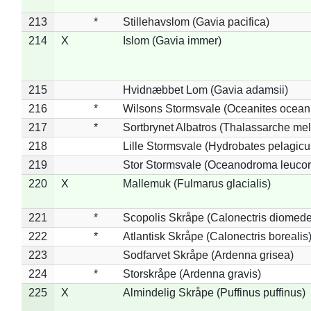
213
*
Stillehavslom (Gavia pacifica)
214
X
Islom (Gavia immer)
215
Hvidnæbbet Lom (Gavia adamsii)
216
*
Wilsons Stormsvale (Oceanites ocean
217
*
Sortbrynet Albatros (Thalassarche me
218
Lille Stormsvale (Hydrobates pelagicu
219
Stor Stormsvale (Oceanodroma leuco
220
X
Mallemuk (Fulmarus glacialis)
221
*
Scopolis Skråpe (Calonectris diomed
222
*
Atlantisk Skråpe (Calonectris borealis
223
Sodfarvet Skråpe (Ardenna grisea)
224
*
Storskråpe (Ardenna gravis)
225
X
Almindelig Skråpe (Puffinus puffinus)