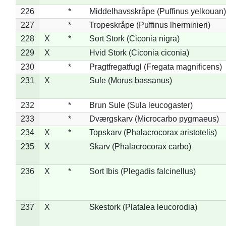
226
*
Middelhavsskråpe (Puffinus yelkouan)
227
*
Tropeskråpe (Puffinus lherminieri)
228
X
*
Sort Stork (Ciconia nigra)
229
X
Hvid Stork (Ciconia ciconia)
230
*
Pragtfregatfugl (Fregata magnificens)
231
X
Sule (Morus bassanus)
232
*
Brun Sule (Sula leucogaster)
233
*
Dværgskarv (Microcarbo pygmaeus)
234
X
*
Topskarv (Phalacrocorax aristotelis)
235
X
Skarv (Phalacrocorax carbo)
236
X
*
Sort Ibis (Plegadis falcinellus)
237
X
Skestork (Platalea leucorodia)