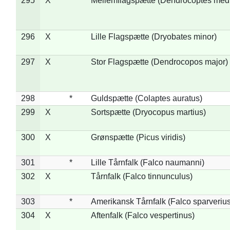
295
X
*
Mellemflagspætte (Dendrocoptes med
296
X
Lille Flagspætte (Dryobates minor)
297
X
Stor Flagspætte (Dendrocopos major)
298
*
Guldspætte (Colaptes auratus)
299
X
Sortspætte (Dryocopus martius)
300
X
Grønspætte (Picus viridis)
301
*
Lille Tårnfalk (Falco naumanni)
302
X
Tårnfalk (Falco tinnunculus)
303
*
Amerikansk Tårnfalk (Falco sparverius
304
X
Aftenfalk (Falco vespertinus)