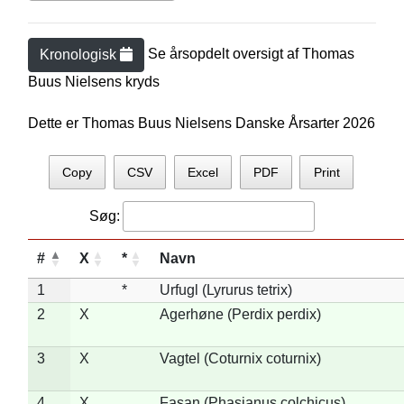
Se årsopdelt oversigt af
Thomas
Kronologisk
Buus Nielsen
s kryds
Dette er Thomas Buus Nielsens Danske Årsarter 2026
Copy
CSV
Excel
PDF
Print
Søg:
#
X
*
Navn
1
*
Urfugl (Lyrurus tetrix)
2
X
Agerhøne (Perdix perdix)
3
X
Vagtel (Coturnix coturnix)
4
X
Fasan (Phasianus colchicus)