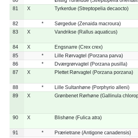
80
*
Østlig Turteldue (Streptopelia orientali
81
X
Tyrkerdue (Streptopelia decaocto)
82
*
Sørgedue (Zenaida macroura)
83
X
Vandrikse (Rallus aquaticus)
84
X
Engsnarre (Crex crex)
85
*
Lille Rørvagtel (Porzana parva)
86
*
Dværgrørvagtel (Porzana pusilla)
87
X
Plettet Rørvagtel (Porzana porzana)
88
*
Lille Sultanhøne (Porphyrio alleni)
89
X
Grønbenet Rørhøne (Gallinula chloro
90
X
Blishøne (Fulica atra)
91
*
Prærietrane (Antigone canadensis)