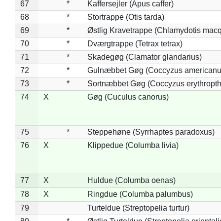
67
*
Kaffersejler (Apus caffer)
68
*
Stortrappe (Otis tarda)
69
*
Østlig Kravetrappe (Chlamydotis macq
70
*
Dværgtrappe (Tetrax tetrax)
71
*
Skadegøg (Clamator glandarius)
72
*
Gulnæbbet Gøg (Coccyzus americanu
73
*
Sortnæbbet Gøg (Coccyzus erythropt
74
X
Gøg (Cuculus canorus)
75
*
Steppehøne (Syrrhaptes paradoxus)
76
X
Klippedue (Columba livia)
77
X
Huldue (Columba oenas)
78
X
Ringdue (Columba palumbus)
79
Turteldue (Streptopelia turtur)