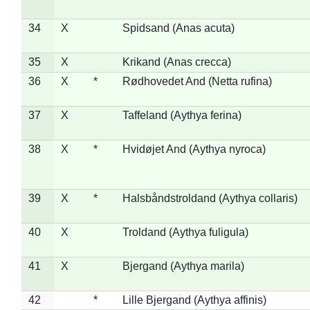
34
X
Spidsand (Anas acuta)
35
X
Krikand (Anas crecca)
36
X
*
Rødhovedet And (Netta rufina)
37
X
Taffeland (Aythya ferina)
38
X
*
Hvidøjet And (Aythya nyroca)
39
X
*
Halsbåndstroldand (Aythya collaris)
40
X
Troldand (Aythya fuligula)
41
X
Bjergand (Aythya marila)
42
*
Lille Bjergand (Aythya affinis)