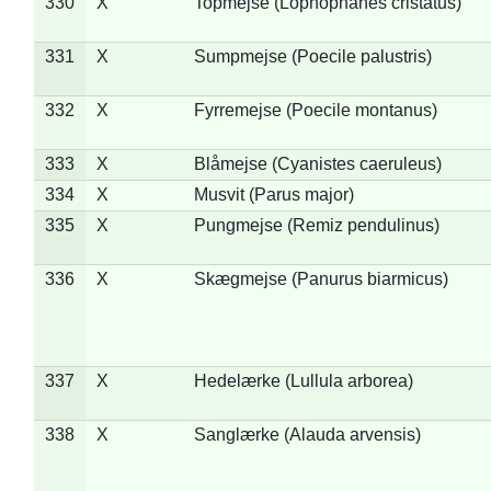
330
X
Topmejse (Lophophanes cristatus)
331
X
Sumpmejse (Poecile palustris)
332
X
Fyrremejse (Poecile montanus)
333
X
Blåmejse (Cyanistes caeruleus)
334
X
Musvit (Parus major)
335
X
Pungmejse (Remiz pendulinus)
336
X
Skægmejse (Panurus biarmicus)
337
X
Hedelærke (Lullula arborea)
338
X
Sanglærke (Alauda arvensis)