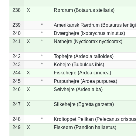
238
X
Rørdrum (Botaurus stellaris)
239
*
Amerikansk Rørdrum (Botaurus lentig
240
*
Dværghejre (Ixobrychus minutus)
241
X
*
Nathejre (Nycticorax nycticorax)
242
*
Tophejre (Ardeola ralloides)
243
*
Kohejre (Bubulcus ibis)
244
X
Fiskehejre (Ardea cinerea)
245
*
Purpurhejre (Ardea purpurea)
246
X
Sølvhejre (Ardea alba)
247
X
Silkehejre (Egretta garzetta)
248
*
Krøltoppet Pelikan (Pelecanus crispus
249
X
Fiskeørn (Pandion haliaetus)