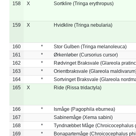
158
X
Sortklire (Tringa erythropus)
159
X
Hvidklire (Tringa nebularia)
160
*
Stor Gulben (Tringa melanoleuca)
161
*
Ørkenløber (Cursorius cursor)
162
*
Rødvinget Braksvale (Glareola pratinc
163
*
Orientbraksvale (Glareola maldivarum
164
*
Sortvinget Braksvale (Glareola nordm
165
X
Ride (Rissa tridactyla)
166
*
Ismåge (Pagophila eburnea)
167
Sabinemåge (Xema sabini)
168
*
Tyndnæbbet Måge (Chroicocephalus 
169
*
Bonapartemåge (Chroicocephalus phil