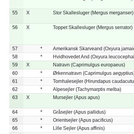
55
X
Stor Skallesluger (Mergus merganser)
56
X
Toppet Skallesluger (Mergus serrator)
57
*
Amerikansk Skarveand (Oxyura jamai
58
*
Hvidhovedet And (Oxyura leucocepha
59
X
Natravn (Caprimulgus europaeus)
60
*
Ørkennatravn (Caprimulgus aegyptius
61
*
Tornhalesejler (Hirundapus caudacutu
62
*
Alpesejler (Tachymarptis melba)
63
X
Mursejler (Apus apus)
64
*
Gråsejler (Apus pallidus)
65
*
Orientsejler (Apus pacificus)
66
*
Lille Sejler (Apus affinis)