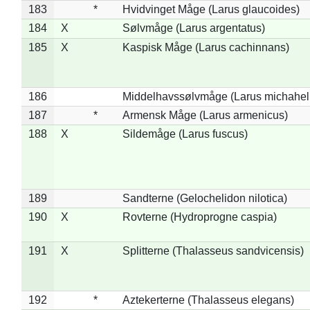
183
*
Hvidvinget Måge (Larus glaucoides)
184
X
Sølvmåge (Larus argentatus)
185
X
Kaspisk Måge (Larus cachinnans)
186
Middelhavssølvmåge (Larus michahell
187
*
Armensk Måge (Larus armenicus)
188
X
Sildemåge (Larus fuscus)
189
Sandterne (Gelochelidon nilotica)
190
X
Rovterne (Hydroprogne caspia)
191
X
Splitterne (Thalasseus sandvicensis)
192
*
Aztekerterne (Thalasseus elegans)