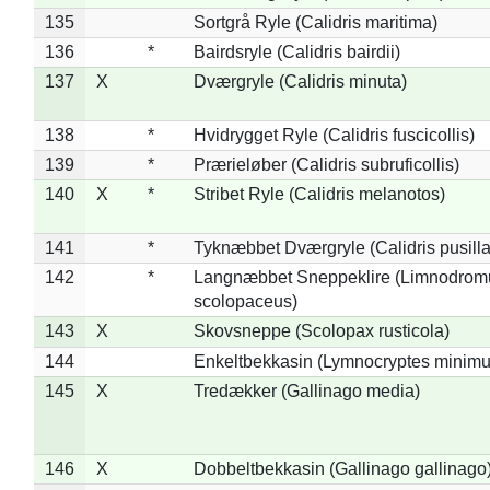
135
Sortgrå Ryle (Calidris maritima)
136
*
Bairdsryle (Calidris bairdii)
137
X
Dværgryle (Calidris minuta)
138
*
Hvidrygget Ryle (Calidris fuscicollis)
139
*
Prærieløber (Calidris subruficollis)
140
X
*
Stribet Ryle (Calidris melanotos)
141
*
Tyknæbbet Dværgryle (Calidris pusilla
142
*
Langnæbbet Sneppeklire (Limnodrom
scolopaceus)
143
X
Skovsneppe (Scolopax rusticola)
144
Enkeltbekkasin (Lymnocryptes minimu
145
X
Tredækker (Gallinago media)
146
X
Dobbeltbekkasin (Gallinago gallinago