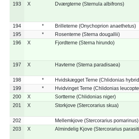
193
X
Dværgterne (Sternula albifrons)
194
*
Brilleterne (Onychoprion anaethetus)
195
*
Rosenterne (Sterna dougallii)
196
X
Fjordterne (Sterna hirundo)
197
X
Havterne (Sterna paradisaea)
198
*
Hvidskægget Terne (Chlidonias hybrid
199
*
Hvidvinget Terne (Chlidonias leucopte
200
X
Sortterne (Chlidonias niger)
201
X
Storkjove (Stercorarius skua)
202
Mellemkjove (Stercorarius pomarinus)
203
X
Almindelig Kjove (Stercorarius parasit