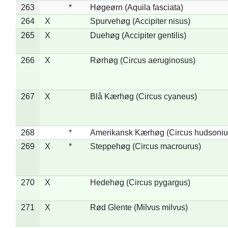
263
*
Høgeørn (Aquila fasciata)
264
X
Spurvehøg (Accipiter nisus)
265
X
Duehøg (Accipiter gentilis)
266
X
Rørhøg (Circus aeruginosus)
267
X
Blå Kærhøg (Circus cyaneus)
268
*
Amerikansk Kærhøg (Circus hudsoniu
269
X
*
Steppehøg (Circus macrourus)
270
X
Hedehøg (Circus pygargus)
271
X
Rød Glente (Milvus milvus)