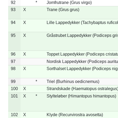
92
*
Jomfrutrane (Grus virgo)
93
X
Trane (Grus grus)
94
X
Lille Lappedykker (Tachybaptus ruficol
95
X
Gråstrubet Lappedykker (Podiceps gr
96
X
Toppet Lappedykker (Podiceps cristat
97
Nordisk Lappedykker (Podiceps auritu
98
X
Sorthalset Lappedykker (Podiceps nigri
99
*
Triel (Burhinus oedicnemus)
100
X
Strandskade (Haematopus ostralegus
101
X
*
Stylteløber (Himantopus himantopus)
102
X
Klyde (Recurvirostra avosetta)