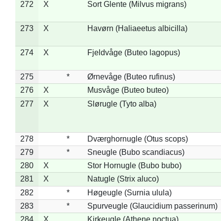
272
X
Sort Glente (Milvus migrans)
273
X
Havørn (Haliaeetus albicilla)
274
X
Fjeldvåge (Buteo lagopus)
275
*
Ørnevåge (Buteo rufinus)
276
X
Musvåge (Buteo buteo)
277
X
Slørugle (Tyto alba)
278
*
Dværghornugle (Otus scops)
279
*
Sneugle (Bubo scandiacus)
280
X
Stor Hornugle (Bubo bubo)
281
X
Natugle (Strix aluco)
282
*
Høgeugle (Surnia ulula)
283
*
Spurveugle (Glaucidium passerinum)
284
X
Kirkeugle (Athene noctua)