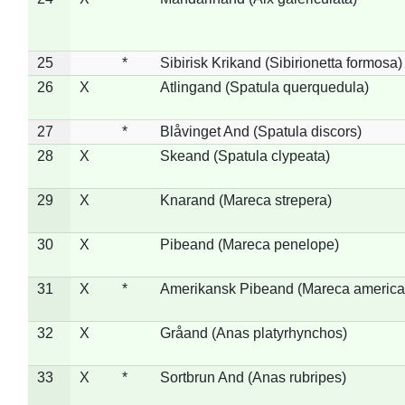
25
*
Sibirisk Krikand (Sibirionetta formosa)
26
X
Atlingand (Spatula querquedula)
27
*
Blåvinget And (Spatula discors)
28
X
Skeand (Spatula clypeata)
29
X
Knarand (Mareca strepera)
30
X
Pibeand (Mareca penelope)
31
X
*
Amerikansk Pibeand (Mareca america
32
X
Gråand (Anas platyrhynchos)
33
X
*
Sortbrun And (Anas rubripes)