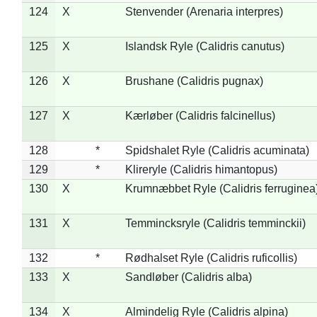
124
X
Stenvender (Arenaria interpres)
125
X
Islandsk Ryle (Calidris canutus)
126
X
Brushane (Calidris pugnax)
127
X
Kærløber (Calidris falcinellus)
128
*
Spidshalet Ryle (Calidris acuminata)
129
*
Klireryle (Calidris himantopus)
130
X
Krumnæbbet Ryle (Calidris ferruginea
131
X
Temmincksryle (Calidris temminckii)
132
*
Rødhalset Ryle (Calidris ruficollis)
133
X
Sandløber (Calidris alba)
134
X
Almindelig Ryle (Calidris alpina)