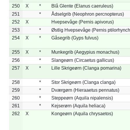
250
X
*
Blå Glente (Elanus caeruleus)
251
*
Ådselgrib (Neophron percnopterus)
252
X
Hvepsevåge (Pernis apivorus)
253
*
Østlig Hvepsevåge (Pernis ptilorhync
254
X
*
Gåsegrib (Gyps fulvus)
255
X
*
Munkegrib (Aegypius monachus)
256
*
Slangeørn (Circaetus gallicus)
257
X
*
Lille Skrigeørn (Clanga pomarina)
258
*
Stor Skrigeørn (Clanga clanga)
259
*
Dværgørn (Hieraaetus pennatus)
260
*
Steppeørn (Aquila nipalensis)
261
*
Kejserørn (Aquila heliaca)
262
X
Kongeørn (Aquila chrysaetos)