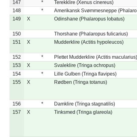
147
*
Terekklire (Xenus cinereus)
148
*
Amerikansk Svømmesneppe (Phalaropu
149
X
Odinshane (Phalaropus lobatus)
150
Thorshane (Phalaropus fulicarius)
151
X
Mudderklire (Actitis hypoleucos)
152
*
Plettet Mudderklire (Actitis macularius
153
X
Svaleklire (Tringa ochropus)
154
*
Lille Gulben (Tringa flavipes)
155
X
Rødben (Tringa totanus)
156
*
Damklire (Tringa stagnatilis)
157
X
Tinksmed (Tringa glareola)