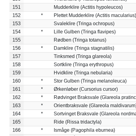
151
Mudderklire (Actitis hypoleucos)
152
*
Plettet Mudderklire (Actitis macularius
153
Svaleklire (Tringa ochropus)
154
*
Lille Gulben (Tringa flavipes)
155
Rødben (Tringa totanus)
156
*
Damklire (Tringa stagnatilis)
157
Tinksmed (Tringa glareola)
158
Sortklire (Tringa erythropus)
159
Hvidklire (Tringa nebularia)
160
*
Stor Gulben (Tringa melanoleuca)
161
*
Ørkenløber (Cursorius cursor)
162
*
Rødvinget Braksvale (Glareola pratinc
163
*
Orientbraksvale (Glareola maldivarum
164
*
Sortvinget Braksvale (Glareola nordm
165
Ride (Rissa tridactyla)
166
*
Ismåge (Pagophila eburnea)