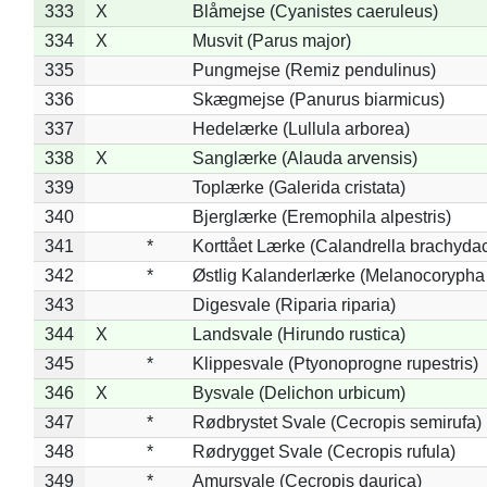
333
X
Blåmejse (Cyanistes caeruleus)
334
X
Musvit (Parus major)
335
Pungmejse (Remiz pendulinus)
336
Skægmejse (Panurus biarmicus)
337
Hedelærke (Lullula arborea)
338
X
Sanglærke (Alauda arvensis)
339
Toplærke (Galerida cristata)
340
Bjerglærke (Eremophila alpestris)
341
*
Korttået Lærke (Calandrella brachydac
342
*
Østlig Kalanderlærke (Melanocorypha
343
Digesvale (Riparia riparia)
344
X
Landsvale (Hirundo rustica)
345
*
Klippesvale (Ptyonoprogne rupestris)
346
X
Bysvale (Delichon urbicum)
347
*
Rødbrystet Svale (Cecropis semirufa)
348
*
Rødrygget Svale (Cecropis rufula)
349
*
Amursvale (Cecropis daurica)