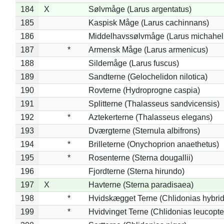
184
X
Sølvmåge (Larus argentatus)
185
Kaspisk Måge (Larus cachinnans)
186
Middelhavssølvmåge (Larus michahell
187
*
Armensk Måge (Larus armenicus)
188
Sildemåge (Larus fuscus)
189
Sandterne (Gelochelidon nilotica)
190
Rovterne (Hydroprogne caspia)
191
Splitterne (Thalasseus sandvicensis)
192
*
Aztekerterne (Thalasseus elegans)
193
Dværgterne (Sternula albifrons)
194
*
Brilleterne (Onychoprion anaethetus)
195
*
Rosenterne (Sterna dougallii)
196
Fjordterne (Sterna hirundo)
197
X
Havterne (Sterna paradisaea)
198
*
Hvidskægget Terne (Chlidonias hybrid
199
*
Hvidvinget Terne (Chlidonias leucopte