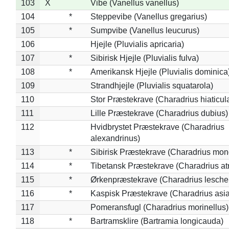
103
X
Vibe (Vanellus vanellus)
104
*
Steppevibe (Vanellus gregarius)
105
*
Sumpvibe (Vanellus leucurus)
106
Hjejle (Pluvialis apricaria)
107
*
Sibirisk Hjejle (Pluvialis fulva)
108
*
Amerikansk Hjejle (Pluvialis dominica
109
Strandhjejle (Pluvialis squatarola)
110
Stor Præstekrave (Charadrius hiaticul
111
Lille Præstekrave (Charadrius dubius)
112
Hvidbrystet Præstekrave (Charadrius
alexandrinus)
113
*
Sibirisk Præstekrave (Charadrius mon
114
*
Tibetansk Præstekrave (Charadrius atr
115
*
Ørkenpræstekrave (Charadrius leschen
116
*
Kaspisk Præstekrave (Charadrius asia
117
Pomeransfugl (Charadrius morinellus)
118
*
Bartramsklire (Bartramia longicauda)