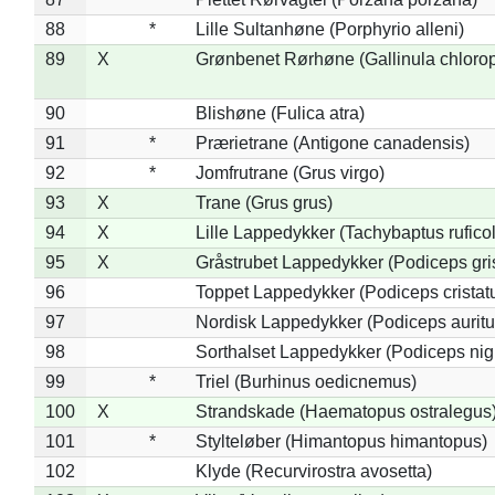
88
*
Lille Sultanhøne (Porphyrio alleni)
89
X
Grønbenet Rørhøne (Gallinula chloro
90
Blishøne (Fulica atra)
91
*
Prærietrane (Antigone canadensis)
92
*
Jomfrutrane (Grus virgo)
93
X
Trane (Grus grus)
94
X
Lille Lappedykker (Tachybaptus ruficol
95
X
Gråstrubet Lappedykker (Podiceps gr
96
Toppet Lappedykker (Podiceps cristat
97
Nordisk Lappedykker (Podiceps auritu
98
Sorthalset Lappedykker (Podiceps nigri
99
*
Triel (Burhinus oedicnemus)
100
X
Strandskade (Haematopus ostralegus
101
*
Stylteløber (Himantopus himantopus)
102
Klyde (Recurvirostra avosetta)