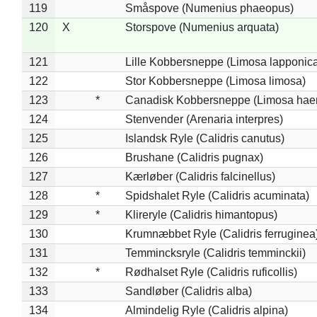
119
Småspove (Numenius phaeopus)
120
X
Storspove (Numenius arquata)
121
Lille Kobbersneppe (Limosa lapponic
122
Stor Kobbersneppe (Limosa limosa)
123
*
Canadisk Kobbersneppe (Limosa hae
124
Stenvender (Arenaria interpres)
125
Islandsk Ryle (Calidris canutus)
126
Brushane (Calidris pugnax)
127
Kærløber (Calidris falcinellus)
128
*
Spidshalet Ryle (Calidris acuminata)
129
*
Klireryle (Calidris himantopus)
130
Krumnæbbet Ryle (Calidris ferruginea
131
Temmincksryle (Calidris temminckii)
132
*
Rødhalset Ryle (Calidris ruficollis)
133
Sandløber (Calidris alba)
134
Almindelig Ryle (Calidris alpina)