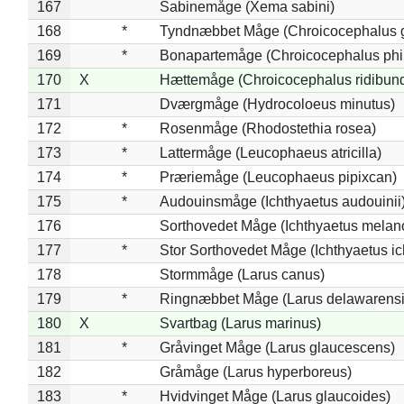
167
Sabinemåge (Xema sabini)
168
*
Tyndnæbbet Måge (Chroicocephalus 
169
*
Bonapartemåge (Chroicocephalus phil
170
X
Hættemåge (Chroicocephalus ridibun
171
Dværgmåge (Hydrocoloeus minutus)
172
*
Rosenmåge (Rhodostethia rosea)
173
*
Lattermåge (Leucophaeus atricilla)
174
*
Præriemåge (Leucophaeus pipixcan)
175
*
Audouinsmåge (Ichthyaetus audouinii
176
Sorthovedet Måge (Ichthyaetus melan
177
*
Stor Sorthovedet Måge (Ichthyaetus ic
178
Stormmåge (Larus canus)
179
*
Ringnæbbet Måge (Larus delawarensi
180
X
Svartbag (Larus marinus)
181
*
Gråvinget Måge (Larus glaucescens)
182
Gråmåge (Larus hyperboreus)
183
*
Hvidvinget Måge (Larus glaucoides)