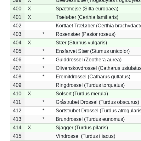
399
X
Gærdesmutte (Troglodytes troglodytes
400
X
Spætmejse (Sitta europaea)
401
X
Træløber (Certhia familiaris)
402
Korttået Træløber (Certhia brachydact
403
*
Rosenstær (Pastor roseus)
404
X
Stær (Sturnus vulgaris)
405
*
Ensfarvet Stær (Sturnus unicolor)
406
*
Gulddrossel (Zoothera aurea)
407
*
Olivenskovdrossel (Catharus ustulatus
408
*
Eremitdrossel (Catharus guttatus)
409
Ringdrossel (Turdus torquatus)
410
X
Solsort (Turdus merula)
411
*
Gråstrubet Drossel (Turdus obscurus)
412
*
Sortstrubet Drossel (Turdus atrogularis
413
*
Brundrossel (Turdus eunomus)
414
X
Sjagger (Turdus pilaris)
415
Vindrossel (Turdus iliacus)