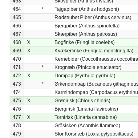
463
Skovpiber (Anthus trivialis)
464
*
Tajgapiber (Anthus hodgsoni)
465
Rødstrubet Piber (Anthus cervinus)
466
Bjergpiber (Anthus spinoletta)
467
Skærpiber (Anthus petrosus)
468
X
Bogfinke (Fringilla coelebs)
469
X
Kvækerfinke (Fringilla montifringilla)
470
Kernebider (Coccothraustes coccothra
471
*
Krognæb (Pinicola enucleator)
472
X
Dompap (Pyrrhula pyrrhula)
473
*
Ørkendompap (Bucanetes githagineus
474
Karmindompap (Carpodacus erythrinu
475
X
Grønirisk (Chloris chloris)
476
Bjergirisk (Linaria flavirostris)
477
X
Tornirisk (Linaria cannabina)
478
Gråsisken (Acanthis flammea)
479
Stor Korsnæb (Loxia pytyopsittacus)