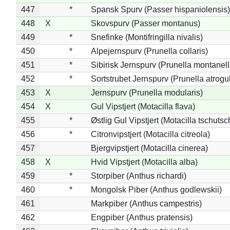
447
*
Spansk Spurv (Passer hispaniolensis)
448
X
Skovspurv (Passer montanus)
449
*
Snefinke (Montifringilla nivalis)
450
*
Alpejernspurv (Prunella collaris)
451
*
Sibirisk Jernspurv (Prunella montanell
452
*
Sortstrubet Jernspurv (Prunella atrogul
453
X
Jernspurv (Prunella modularis)
454
X
Gul Vipstjert (Motacilla flava)
455
*
Østlig Gul Vipstjert (Motacilla tschuts
456
*
Citronvipstjert (Motacilla citreola)
457
Bjergvipstjert (Motacilla cinerea)
458
X
Hvid Vipstjert (Motacilla alba)
459
*
Storpiber (Anthus richardi)
460
*
Mongolsk Piber (Anthus godlewskii)
461
Markpiber (Anthus campestris)
462
Engpiber (Anthus pratensis)