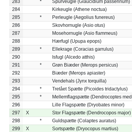
283
*
Spurveugle (Glaucidium passerinum)
284
Kirkeugle (Athene noctua)
285
*
Perleugle (Aegolius funereus)
286
Skovhornugle (Asio otus)
287
Mosehornugle (Asio flammeus)
288
Hærfugl (Upupa epops)
289
*
Ellekrage (Coracias garrulus)
290
Isfugl (Alcedo atthis)
291
*
Grøn Biæder (Merops persicus)
292
Biæder (Merops apiaster)
293
Vendehals (Jynx torquilla)
294
*
Tretået Spætte (Picoides tridactylus)
295
*
Mellemflagspætte (Dendrocoptes med
296
Lille Flagspætte (Dryobates minor)
297
X
Stor Flagspætte (Dendrocopos major)
298
*
Guldspætte (Colaptes auratus)
299
X
Sortspætte (Dryocopus martius)