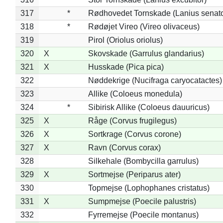
317
*
Rødhovedet Tornskade (Lanius senato
318
*
Rødøjet Vireo (Vireo olivaceus)
319
Pirol (Oriolus oriolus)
320
X
Skovskade (Garrulus glandarius)
321
X
Husskade (Pica pica)
322
Nøddekrige (Nucifraga caryocatactes)
323
Allike (Coloeus monedula)
324
*
Sibirisk Allike (Coloeus dauuricus)
325
X
Råge (Corvus frugilegus)
326
X
Sortkrage (Corvus corone)
327
X
Ravn (Corvus corax)
328
Silkehale (Bombycilla garrulus)
329
X
Sortmejse (Periparus ater)
330
Topmejse (Lophophanes cristatus)
331
X
Sumpmejse (Poecile palustris)
332
Fyrremejse (Poecile montanus)