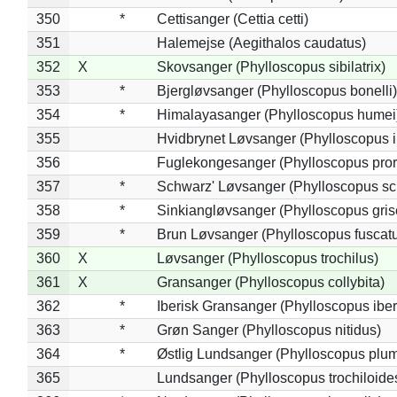
350
*
Cettisanger (Cettia cetti)
351
Halemejse (Aegithalos caudatus)
352
X
Skovsanger (Phylloscopus sibilatrix)
353
*
Bjergløvsanger (Phylloscopus bonelli)
354
*
Himalayasanger (Phylloscopus humei
355
Hvidbrynet Løvsanger (Phylloscopus i
356
Fuglekongesanger (Phylloscopus pror
357
*
Schwarz' Løvsanger (Phylloscopus sc
358
*
Sinkiangløvsanger (Phylloscopus gris
359
*
Brun Løvsanger (Phylloscopus fuscat
360
X
Løvsanger (Phylloscopus trochilus)
361
X
Gransanger (Phylloscopus collybita)
362
*
Iberisk Gransanger (Phylloscopus iber
363
*
Grøn Sanger (Phylloscopus nitidus)
364
*
Østlig Lundsanger (Phylloscopus plum
365
Lundsanger (Phylloscopus trochiloide