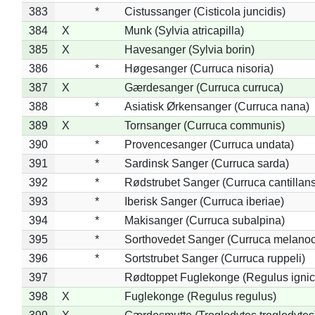
383
*
Cistussanger (Cisticola juncidis)
384
X
Munk (Sylvia atricapilla)
385
X
Havesanger (Sylvia borin)
386
*
Høgesanger (Curruca nisoria)
387
X
Gærdesanger (Curruca curruca)
388
*
Asiatisk Ørkensanger (Curruca nana)
389
X
Tornsanger (Curruca communis)
390
*
Provencesanger (Curruca undata)
391
*
Sardinsk Sanger (Curruca sarda)
392
*
Rødstrubet Sanger (Curruca cantillans
393
*
Iberisk Sanger (Curruca iberiae)
394
*
Makisanger (Curruca subalpina)
395
*
Sorthovedet Sanger (Curruca melano
396
*
Sortstrubet Sanger (Curruca ruppeli)
397
Rødtoppet Fuglekonge (Regulus ignica
398
X
Fuglekonge (Regulus regulus)