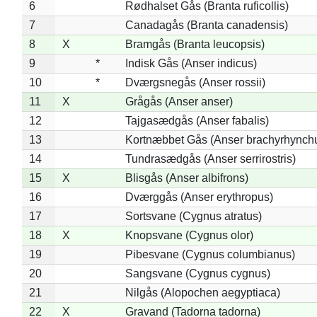
6
Rødhalset Gås (Branta ruficollis)
7
Canadagås (Branta canadensis)
8
X
Bramgås (Branta leucopsis)
9
*
Indisk Gås (Anser indicus)
10
*
Dværgsnegås (Anser rossii)
11
X
Grågås (Anser anser)
12
Tajgasædgås (Anser fabalis)
13
Kortnæbbet Gås (Anser brachyrhynch
14
Tundrasædgås (Anser serrirostris)
15
X
Blisgås (Anser albifrons)
16
Dværggås (Anser erythropus)
17
Sortsvane (Cygnus atratus)
18
X
Knopsvane (Cygnus olor)
19
Pibesvane (Cygnus columbianus)
20
Sangsvane (Cygnus cygnus)
21
Nilgås (Alopochen aegyptiaca)
22
X
Gravand (Tadorna tadorna)