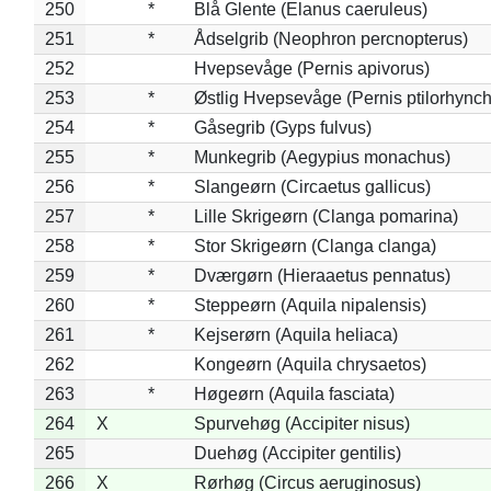
250
*
Blå Glente (Elanus caeruleus)
251
*
Ådselgrib (Neophron percnopterus)
252
Hvepsevåge (Pernis apivorus)
253
*
Østlig Hvepsevåge (Pernis ptilorhync
254
*
Gåsegrib (Gyps fulvus)
255
*
Munkegrib (Aegypius monachus)
256
*
Slangeørn (Circaetus gallicus)
257
*
Lille Skrigeørn (Clanga pomarina)
258
*
Stor Skrigeørn (Clanga clanga)
259
*
Dværgørn (Hieraaetus pennatus)
260
*
Steppeørn (Aquila nipalensis)
261
*
Kejserørn (Aquila heliaca)
262
Kongeørn (Aquila chrysaetos)
263
*
Høgeørn (Aquila fasciata)
264
X
Spurvehøg (Accipiter nisus)
265
Duehøg (Accipiter gentilis)
266
X
Rørhøg (Circus aeruginosus)