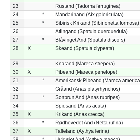
23
Rustand (Tadorna ferruginea)
24
*
Mandarinand (Aix galericulata)
25
*
Sibirisk Krikand (Sibirionetta formosa)
26
Atlingand (Spatula querquedula)
27
*
Blåvinget And (Spatula discors)
28
X
Skeand (Spatula clypeata)
29
Knarand (Mareca strepera)
30
X
Pibeand (Mareca penelope)
31
*
Amerikansk Pibeand (Mareca america
32
Gråand (Anas platyrhynchos)
33
*
Sortbrun And (Anas rubripes)
34
Spidsand (Anas acuta)
35
X
Krikand (Anas crecca)
36
*
Rødhovedet And (Netta rufina)
37
X
Taffeland (Aythya ferina)
38
*
Hvidøjet And (Aythya nyroca)