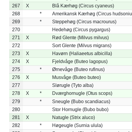
267
X
Blå Kærhøg (Circus cyaneus)
268
*
Amerikansk Kærhøg (Circus hudsoniu
269
*
Steppehøg (Circus macrourus)
270
Hedehøg (Circus pygargus)
271
X
Rød Glente (Milvus milvus)
272
Sort Glente (Milvus migrans)
273
X
Havørn (Haliaeetus albicilla)
274
X
Fjeldvåge (Buteo lagopus)
275
*
Ørnevåge (Buteo rufinus)
276
X
Musvåge (Buteo buteo)
277
Slørugle (Tyto alba)
278
X
*
Dværghornugle (Otus scops)
279
*
Sneugle (Bubo scandiacus)
280
Stor Hornugle (Bubo bubo)
281
X
Natugle (Strix aluco)
282
*
Høgeugle (Surnia ulula)