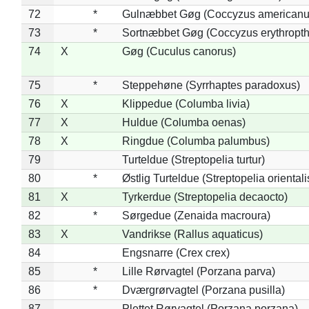
72
*
Gulnæbbet Gøg (Coccyzus americanu
73
*
Sortnæbbet Gøg (Coccyzus erythropt
74
X
Gøg (Cuculus canorus)
75
*
Steppehøne (Syrrhaptes paradoxus)
76
X
Klippedue (Columba livia)
77
X
Huldue (Columba oenas)
78
X
Ringdue (Columba palumbus)
79
Turteldue (Streptopelia turtur)
80
*
Østlig Turteldue (Streptopelia orientali
81
X
Tyrkerdue (Streptopelia decaocto)
82
*
Sørgedue (Zenaida macroura)
83
X
Vandrikse (Rallus aquaticus)
84
Engsnarre (Crex crex)
85
*
Lille Rørvagtel (Porzana parva)
86
*
Dværgrørvagtel (Porzana pusilla)
87
Plettet Rørvagtel (Porzana porzana)