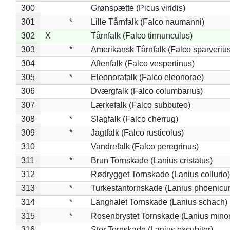
300
Grønspætte (Picus viridis)
301
*
Lille Tårnfalk (Falco naumanni)
302
X
Tårnfalk (Falco tinnunculus)
303
*
Amerikansk Tårnfalk (Falco sparverius
304
Aftenfalk (Falco vespertinus)
305
*
Eleonorafalk (Falco eleonorae)
306
Dværgfalk (Falco columbarius)
307
Lærkefalk (Falco subbuteo)
308
*
Slagfalk (Falco cherrug)
309
*
Jagtfalk (Falco rusticolus)
310
Vandrefalk (Falco peregrinus)
311
*
Brun Tornskade (Lanius cristatus)
312
Rødrygget Tornskade (Lanius collurio)
313
*
Turkestantornskade (Lanius phoenicur
314
*
Langhalet Tornskade (Lanius schach)
315
*
Rosenbrystet Tornskade (Lanius minor
316
Stor Tornskade (Lanius excubitor)