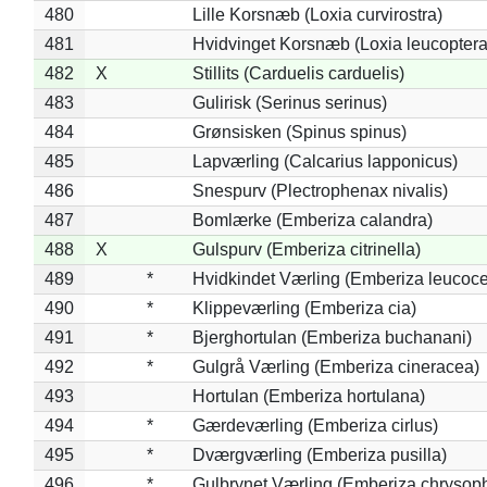
480
Lille Korsnæb (Loxia curvirostra)
481
Hvidvinget Korsnæb (Loxia leucoptera
482
X
Stillits (Carduelis carduelis)
483
Gulirisk (Serinus serinus)
484
Grønsisken (Spinus spinus)
485
Lapværling (Calcarius lapponicus)
486
Snespurv (Plectrophenax nivalis)
487
Bomlærke (Emberiza calandra)
488
X
Gulspurv (Emberiza citrinella)
489
*
Hvidkindet Værling (Emberiza leucoc
490
*
Klippeværling (Emberiza cia)
491
*
Bjerghortulan (Emberiza buchanani)
492
*
Gulgrå Værling (Emberiza cineracea)
493
Hortulan (Emberiza hortulana)
494
*
Gærdeværling (Emberiza cirlus)
495
*
Dværgværling (Emberiza pusilla)
496
*
Gulbrynet Værling (Emberiza chrysoph