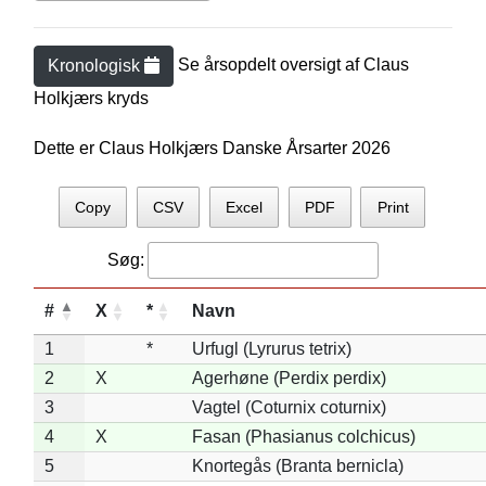
Se årsopdelt oversigt af
Claus
Kronologisk
Holkjær
s kryds
Dette er Claus Holkjærs Danske Årsarter 2026
Copy
CSV
Excel
PDF
Print
Søg:
#
X
*
Navn
1
*
Urfugl (Lyrurus tetrix)
2
X
Agerhøne (Perdix perdix)
3
Vagtel (Coturnix coturnix)
4
X
Fasan (Phasianus colchicus)
5
Knortegås (Branta bernicla)