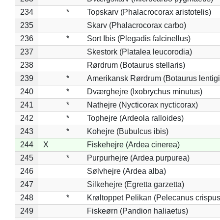
234
*
Topskarv (Phalacrocorax aristotelis)
235
Skarv (Phalacrocorax carbo)
236
*
Sort Ibis (Plegadis falcinellus)
237
Skestork (Platalea leucorodia)
238
Rørdrum (Botaurus stellaris)
239
*
Amerikansk Rørdrum (Botaurus lentig
240
*
Dværghejre (Ixobrychus minutus)
241
*
Nathejre (Nycticorax nycticorax)
242
*
Tophejre (Ardeola ralloides)
243
*
Kohejre (Bubulcus ibis)
244
X
Fiskehejre (Ardea cinerea)
245
*
Purpurhejre (Ardea purpurea)
246
Sølvhejre (Ardea alba)
247
Silkehejre (Egretta garzetta)
248
*
Krøltoppet Pelikan (Pelecanus crispus
249
Fiskeørn (Pandion haliaetus)