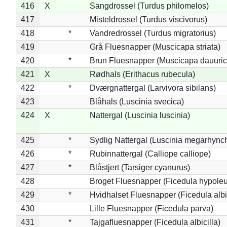
416
X
Sangdrossel (Turdus philomelos)
417
Misteldrossel (Turdus viscivorus)
418
*
Vandredrossel (Turdus migratorius)
419
Grå Fluesnapper (Muscicapa striata)
420
*
Brun Fluesnapper (Muscicapa dauuric
421
X
Rødhals (Erithacus rubecula)
422
*
Dværgnattergal (Larvivora sibilans)
423
Blåhals (Luscinia svecica)
424
X
Nattergal (Luscinia luscinia)
425
*
Sydlig Nattergal (Luscinia megarhync
426
*
Rubinnattergal (Calliope calliope)
427
*
Blåstjert (Tarsiger cyanurus)
428
Broget Fluesnapper (Ficedula hypole
429
*
Hvidhalset Fluesnapper (Ficedula albic
430
Lille Fluesnapper (Ficedula parva)
431
*
Tajgafluesnapper (Ficedula albicilla)