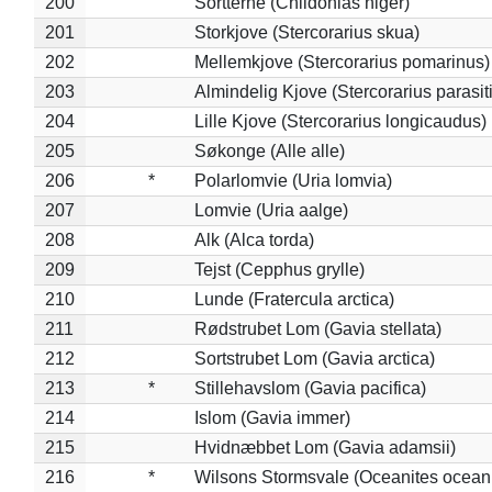
200
Sortterne (Chlidonias niger)
201
Storkjove (Stercorarius skua)
202
Mellemkjove (Stercorarius pomarinus)
203
Almindelig Kjove (Stercorarius parasit
204
Lille Kjove (Stercorarius longicaudus)
205
Søkonge (Alle alle)
206
*
Polarlomvie (Uria lomvia)
207
Lomvie (Uria aalge)
208
Alk (Alca torda)
209
Tejst (Cepphus grylle)
210
Lunde (Fratercula arctica)
211
Rødstrubet Lom (Gavia stellata)
212
Sortstrubet Lom (Gavia arctica)
213
*
Stillehavslom (Gavia pacifica)
214
Islom (Gavia immer)
215
Hvidnæbbet Lom (Gavia adamsii)
216
*
Wilsons Stormsvale (Oceanites ocean