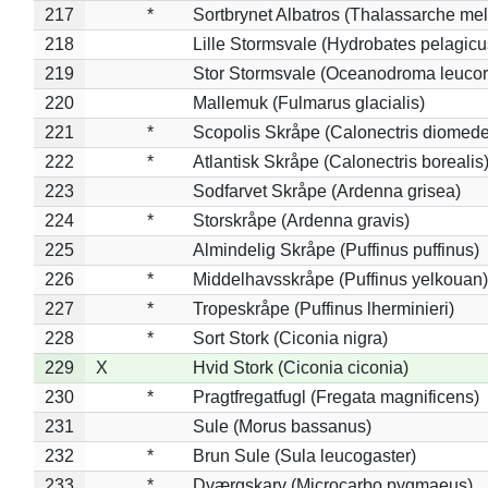
217
*
Sortbrynet Albatros (Thalassarche me
218
Lille Stormsvale (Hydrobates pelagicu
219
Stor Stormsvale (Oceanodroma leuco
220
Mallemuk (Fulmarus glacialis)
221
*
Scopolis Skråpe (Calonectris diomed
222
*
Atlantisk Skråpe (Calonectris borealis
223
Sodfarvet Skråpe (Ardenna grisea)
224
*
Storskråpe (Ardenna gravis)
225
Almindelig Skråpe (Puffinus puffinus)
226
*
Middelhavsskråpe (Puffinus yelkouan)
227
*
Tropeskråpe (Puffinus lherminieri)
228
*
Sort Stork (Ciconia nigra)
229
X
Hvid Stork (Ciconia ciconia)
230
*
Pragtfregatfugl (Fregata magnificens)
231
Sule (Morus bassanus)
232
*
Brun Sule (Sula leucogaster)
233
*
Dværgskarv (Microcarbo pygmaeus)