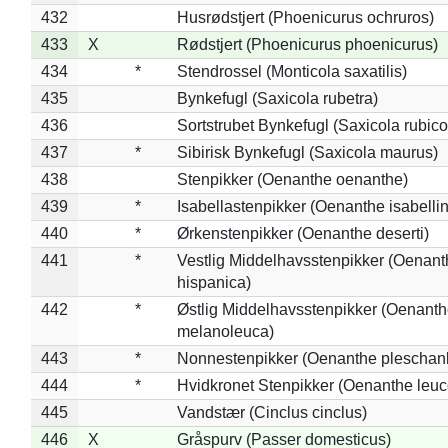
432
Husrødstjert (Phoenicurus ochruros)
433
X
Rødstjert (Phoenicurus phoenicurus)
434
*
Stendrossel (Monticola saxatilis)
435
Bynkefugl (Saxicola rubetra)
436
Sortstrubet Bynkefugl (Saxicola rubico
437
*
Sibirisk Bynkefugl (Saxicola maurus)
438
Stenpikker (Oenanthe oenanthe)
439
*
Isabellastenpikker (Oenanthe isabelli
440
*
Ørkenstenpikker (Oenanthe deserti)
441
*
Vestlig Middelhavsstenpikker (Oenant
hispanica)
442
*
Østlig Middelhavsstenpikker (Oenant
melanoleuca)
443
*
Nonnestenpikker (Oenanthe pleschan
444
*
Hvidkronet Stenpikker (Oenanthe leu
445
Vandstær (Cinclus cinclus)
446
X
Gråspurv (Passer domesticus)