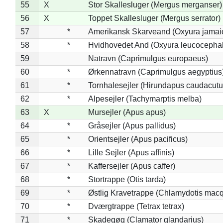
55
X
Stor Skallesluger (Mergus merganser)
56
X
Toppet Skallesluger (Mergus serrator)
57
*
Amerikansk Skarveand (Oxyura jamai
58
*
Hvidhovedet And (Oxyura leucocepha
59
Natravn (Caprimulgus europaeus)
60
*
Ørkennatravn (Caprimulgus aegyptius
61
*
Tornhalesejler (Hirundapus caudacutu
62
*
Alpesejler (Tachymarptis melba)
63
X
Mursejler (Apus apus)
64
*
Gråsejler (Apus pallidus)
65
*
Orientsejler (Apus pacificus)
66
*
Lille Sejler (Apus affinis)
67
*
Kaffersejler (Apus caffer)
68
*
Stortrappe (Otis tarda)
69
*
Østlig Kravetrappe (Chlamydotis macq
70
*
Dværgtrappe (Tetrax tetrax)
71
*
Skadegøg (Clamator glandarius)