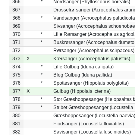
366
*
Nordsanger (Phylloscopus borealis)
367
Drosselrørsanger (Acrocephalus arun
368
*
Vandsanger (Acrocephalus paludicola
369
Sivsanger (Acrocephalus schoenobae
370
*
Lille Rørsanger (Acrocephalus agricol
371
*
Buskrørsanger (Acrocephalus dumeto
372
Rørsanger (Acrocephalus scirpaceus)
373
X
Kærsanger (Acrocephalus palustris)
374
*
Lille Gulbug (Iduna caligata)
375
*
Bleg Gulbug (Iduna pallida)
376
*
Spottesanger (Hippolais polyglotta)
377
X
Gulbug (Hippolais icterina)
378
*
Stor Græshoppesanger (Helopsaltes fa
379
*
Stribet Græshoppesanger (Locustella 
380
Græshoppesanger (Locustella naevia
381
Flodsanger (Locustella fluviatilis)
382
Savisanger (Locustella luscinioides)