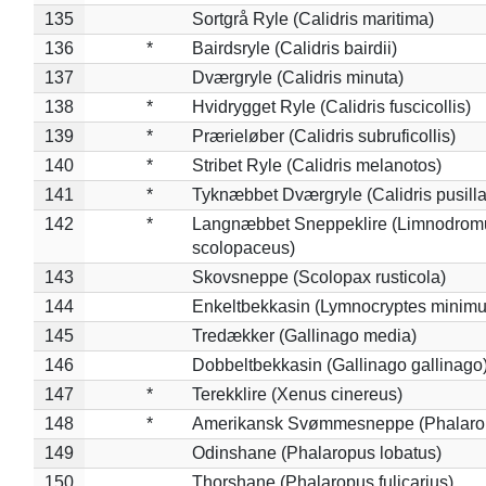
135
Sortgrå Ryle (Calidris maritima)
136
*
Bairdsryle (Calidris bairdii)
137
Dværgryle (Calidris minuta)
138
*
Hvidrygget Ryle (Calidris fuscicollis)
139
*
Prærieløber (Calidris subruficollis)
140
*
Stribet Ryle (Calidris melanotos)
141
*
Tyknæbbet Dværgryle (Calidris pusilla
142
*
Langnæbbet Sneppeklire (Limnodrom
scolopaceus)
143
Skovsneppe (Scolopax rusticola)
144
Enkeltbekkasin (Lymnocryptes minimu
145
Tredækker (Gallinago media)
146
Dobbeltbekkasin (Gallinago gallinago
147
*
Terekklire (Xenus cinereus)
148
*
Amerikansk Svømmesneppe (Phalaropu
149
Odinshane (Phalaropus lobatus)
150
Thorshane (Phalaropus fulicarius)