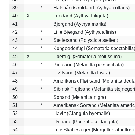
39
*
Halsbåndstroldand (Aythya collaris)
40
X
Troldand (Aythya fuligula)
41
Bjergand (Aythya marila)
42
*
Lille Bjergand (Aythya affinis)
43
*
Stellersand (Polysticta stelleri)
44
*
Kongeederfugl (Somateria spectabilis
45
X
Ederfugl (Somateria mollissima)
46
*
Brilleand (Melanitta perspicillata)
47
Fløjlsand (Melanitta fusca)
48
*
Amerikansk Fløjlsand (Melanitta degla
49
*
Sibirisk Fløjlsand (Melanitta stejnegeri
50
Sortand (Melanitta nigra)
51
*
Amerikansk Sortand (Melanitta ameri
52
Havlit (Clangula hyemalis)
53
Hvinand (Bucephala clangula)
54
Lille Skallesluger (Mergellus albellus)