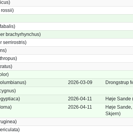
icus)
ossii)
abalis)
er brachyrhynchus)
serrirostris)
ons)
thropus)
ratus)
lor)
olumbianus)
2026-03-09
Drongstrup M
cygnus)
gyptiaca)
2026-04-11
Høje Sande 
dorna)
2026-04-11
Høje Sande,
Skjern)
ruginea)
ericulata)