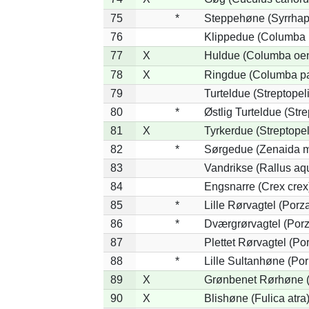
75
*
Steppehøne (Syrrhap
76
Klippedue (Columba l
77
X
Huldue (Columba oe
78
X
Ringdue (Columba p
79
Turteldue (Streptopeli
80
*
Østlig Turteldue (Stre
81
X
Tyrkerdue (Streptope
82
*
Sørgedue (Zenaida m
83
Vandrikse (Rallus aq
84
Engsnarre (Crex crex
85
*
Lille Rørvagtel (Porz
86
*
Dværgrørvagtel (Porz
87
Plettet Rørvagtel (P
88
*
Lille Sultanhøne (Por
89
X
Grønbenet Rørhøne (G
90
X
Blishøne (Fulica atra