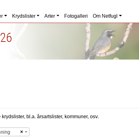
er
Krydslister
Arter
Fotogalleri
Om Netfugl
026
krydslister, bl.a. årsartslister, kommuner, osv.
×
sning