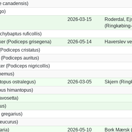
e canadensis)
go)
2026-03-15
Roderdal, Ej
(Ringkøbing-
chybaptus ruficollis)
er (Podiceps grisegena)
2026-05-14
Haverslev v
Podiceps cristatus)
(Podiceps auritus)
r (Podiceps nigricollis)
cnemus)
opus ostralegus)
2026-03-05
Skjern (Ring
pus himantopus)
avosetta)
us)
 gregarius)
eucurus)
aria)
2026-05-10
Bork Mærsk (