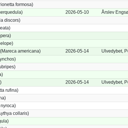
rionetta formosa)
uerquedula)
2026-05-10
Årslev Engsø
a discors)
eata)
pera)
elope)
(Mareca americana)
2026-05-14
Ulvedybet, P
hynchos)
ubripes)
a)
)
2026-05-14
Ulvedybet, P
a rufina)
na)
 nyroca)
thya collaris)
gula)