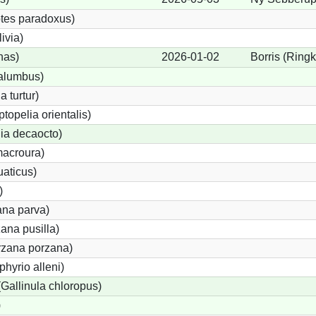
tes paradoxus)
ivia)
nas)
2026-01-02
Borris (Ring
alumbus)
a turtur)
ptopelia orientalis)
lia decaocto)
acroura)
uaticus)
)
ana parva)
ana pusilla)
orzana porzana)
phyrio alleni)
allinula chloropus)
)