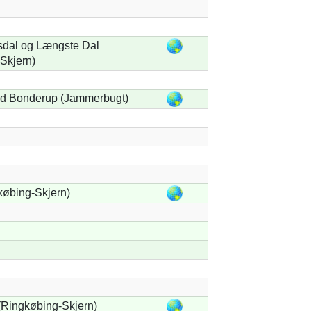
sdal og Længste Dal
Skjern)
ed Bonderup (Jammerbugt)
købing-Skjern)
Ringkøbing-Skjern)