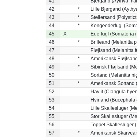
41
Bjergand (Aythya mar
42
*
Lille Bjergand (Aythya
43
*
Stellersand (Polysticta
44
*
Kongeederfugl (Somat
45
X
Ederfugl (Somateria 
46
*
Brilleand (Melanitta p
47
Fløjlsand (Melanitta 
48
*
Amerikansk Fløjlsand
49
*
Sibirisk Fløjlsand (Me
50
Sortand (Melanitta ni
51
*
Amerikansk Sortand (
52
Havlit (Clangula hyem
53
Hvinand (Bucephala 
54
Lille Skallesluger (Me
55
Stor Skallesluger (M
56
Toppet Skallesluger (
57
*
Amerikansk Skarvean