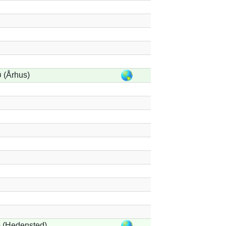
 (Århus)
 (Hedensted)