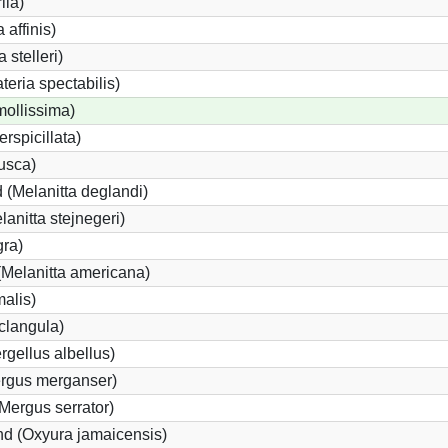
ila)
 affinis)
 stelleri)
eria spectabilis)
mollissima)
erspicillata)
fusca)
 (Melanitta deglandi)
lanitta stejnegeri)
gra)
Melanitta americana)
alis)
clangula)
rgellus albellus)
ergus merganser)
Mergus serrator)
d (Oxyura jamaicensis)