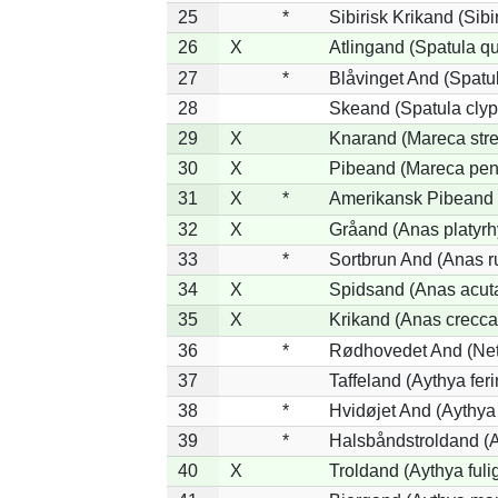
25
*
Sibirisk Krikand (Sibi
26
X
Atlingand (Spatula q
27
*
Blåvinget And (Spatul
28
Skeand (Spatula clyp
29
X
Knarand (Mareca stre
30
X
Pibeand (Mareca pen
31
X
*
Amerikansk Pibeand 
32
X
Gråand (Anas platyr
33
*
Sortbrun And (Anas r
34
X
Spidsand (Anas acut
35
X
Krikand (Anas crecca
36
*
Rødhovedet And (Nett
37
Taffeland (Aythya feri
38
*
Hvidøjet And (Aythya
39
*
Halsbåndstroldand (Ay
40
X
Troldand (Aythya fuli