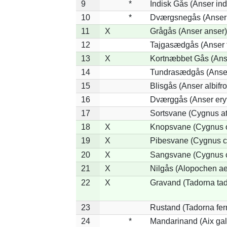
9
*
Indisk Gås (Anser ind
10
*
Dværgsnegås (Anser r
11
X
Grågås (Anser anser)
12
Tajgasædgås (Anser f
13
X
Kortnæbbet Gås (Ans
14
Tundrasædgås (Anser 
15
Blisgås (Anser albifr
16
Dværggås (Anser ery
17
Sortsvane (Cygnus at
18
X
Knopsvane (Cygnus o
19
X
Pibesvane (Cygnus c
20
X
Sangsvane (Cygnus 
21
X
Nilgås (Alopochen ae
22
X
Gravand (Tadorna ta
23
Rustand (Tadorna fer
24
*
Mandarinand (Aix gal