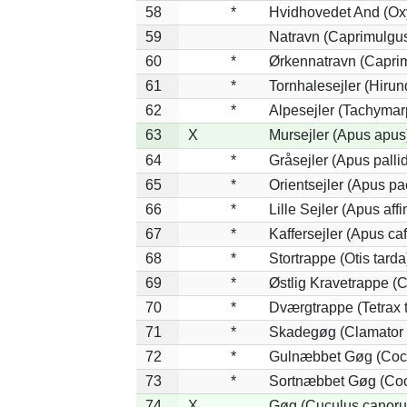
58
*
Hvidhovedet And (Ox
59
Natravn (Caprimulgu
60
*
Ørkennatravn (Caprim
61
*
Tornhalesejler (Hiru
62
*
Alpesejler (Tachymar
63
X
Mursejler (Apus apus
64
*
Gråsejler (Apus palli
65
*
Orientsejler (Apus pac
66
*
Lille Sejler (Apus affi
67
*
Kaffersejler (Apus caf
68
*
Stortrappe (Otis tarda
69
*
Østlig Kravetrappe (
70
*
Dværgtrappe (Tetrax t
71
*
Skadegøg (Clamator 
72
*
Gulnæbbet Gøg (Coc
73
*
Sortnæbbet Gøg (Coc
74
X
Gøg (Cuculus canoru