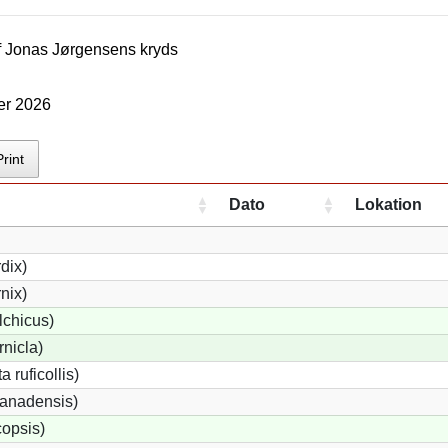
f
Jonas Jørgensen
s kryds
er 2026
Print
Dato
Lokation
dix)
nix)
lchicus)
nicla)
 ruficollis)
anadensis)
opsis)