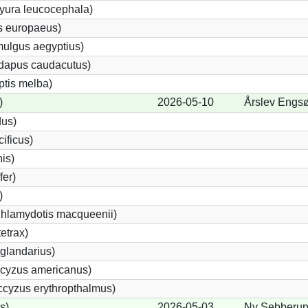
yura leucocephala)
s europaeus)
ulgus aegyptius)
ndapus caudacutus)
ptis melba)
)
2026-05-10
Årslev Engsø
dus)
ificus)
nis)
fer)
)
Chlamydotis macqueenii)
etrax)
glandarius)
cyzus americanus)
cyzus erythropthalmus)
s)
2026-05-03
Ny Sebberup