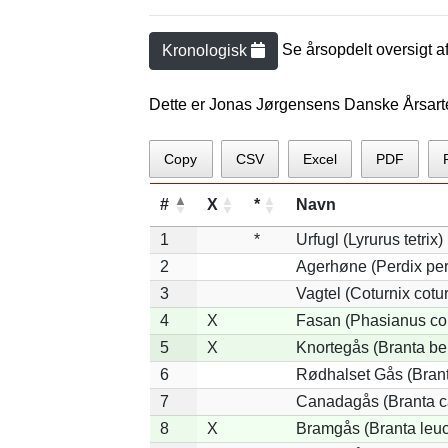
Se årsopdelt oversigt a
Kronologisk
Dette er Jonas Jørgensens Danske Årsart
Copy
CSV
Excel
PDF
#
X
*
Navn
1
*
Urfugl (Lyrurus tetrix)
2
Agerhøne (Perdix per
3
Vagtel (Coturnix cotur
4
X
Fasan (Phasianus co
5
X
Knortegås (Branta ber
6
Rødhalset Gås (Branta
7
Canadagås (Branta c
8
X
Bramgås (Branta leuc