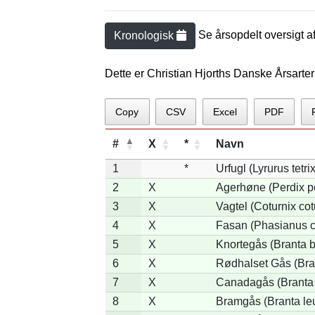
Se årsopdelt oversigt a
Kronologisk
Dette er Christian Hjorths Danske Årsarte
Copy
CSV
Excel
PDF
#
X
*
Navn
1
*
Urfugl (Lyrurus tetrix
2
X
Agerhøne (Perdix p
3
X
Vagtel (Coturnix cot
4
X
Fasan (Phasianus c
5
X
Knortegås (Branta b
6
X
Rødhalset Gås (Brant
7
X
Canadagås (Branta
8
X
Bramgås (Branta le