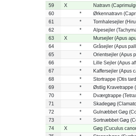
59
X
Natravn (Caprimulg
60
*
Ørkennatravn (Capr
61
*
Tornhalesejler (Hi
62
*
Alpesejler (Tachyma
63
X
Mursejler (Apus apu
64
*
Gråsejler (Apus pall
65
*
Orientsejler (Apus p
66
*
Lille Sejler (Apus aff
67
*
Kaffersejler (Apus ca
68
*
Stortrappe (Otis tar
69
*
Østlig Kravetrappe
70
*
Dværgtrappe (Tetrax
71
*
Skadegøg (Clamator
72
*
Gulnæbbet Gøg (Co
73
*
Sortnæbbet Gøg (Co
74
X
Gøg (Cuculus canor