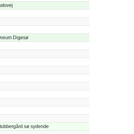
atovej
neum Digesø
tubbergård sø sydende