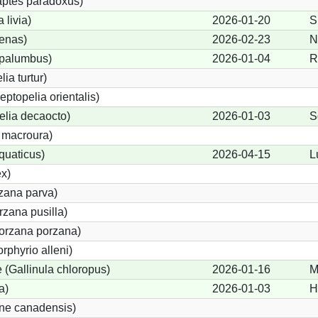
ptes paradoxus)
livia)
2026-01-20
S
enas)
2026-02-23
N
palumbus)
2026-01-04
R
ia turtur)
eptopelia orientalis)
elia decaocto)
2026-01-03
S
 macroura)
quaticus)
2026-04-15
L
x)
rzana parva)
zana pusilla)
Porzana porzana)
rphyrio alleni)
(Gallinula chloropus)
2026-01-16
M
a)
2026-01-03
H
one canadensis)