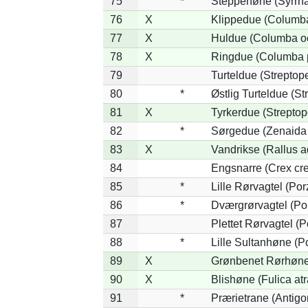
75
*
Steppehøne (Syrrha
76
X
Klippedue (Columba 
77
X
Huldue (Columba o
78
X
Ringdue (Columba 
79
Turteldue (Streptopel
80
*
Østlig Turteldue (Str
81
X
Tyrkerdue (Streptop
82
*
Sørgedue (Zenaida
83
X
Vandrikse (Rallus a
84
Engsnarre (Crex cre
85
*
Lille Rørvagtel (Po
86
*
Dværgrørvagtel (Por
87
Plettet Rørvagtel (
88
*
Lille Sultanhøne (Po
89
X
Grønbenet Rørhøne 
90
X
Blishøne (Fulica atr
91
*
Prærietrane (Antig