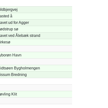
ildbjergvej
asted å
avet ud for Agger
ødstrup sø
avet ved Ålebæk strand
irkesø
yborøn Havn
idtsøen Bygholmengen
issum Bredning
øvling Klit