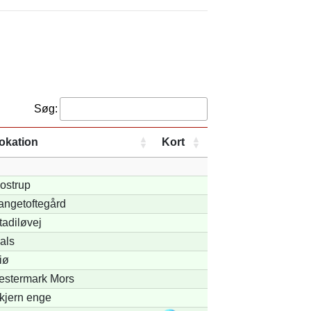
Søg:
okation
Kort
ostrup
angetoftegård
tadiløvej
als
iø
estermark Mors
kjern enge