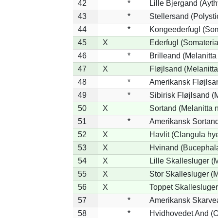
42
*
Lille Bjergand (Aythy
43
*
Stellersand (Polystic
44
*
Kongeederfugl (Soma
45
X
Ederfugl (Somateria
46
*
Brilleand (Melanitta 
47
X
Fløjlsand (Melanitta
48
*
Amerikansk Fløjlsan
49
*
Sibirisk Fløjlsand (
50
X
Sortand (Melanitta n
51
*
Amerikansk Sortand
52
X
Havlit (Clangula hy
53
X
Hvinand (Bucephala
54
X
Lille Skallesluger (
55
X
Stor Skallesluger 
56
X
Toppet Skallesluger
57
*
Amerikansk Skarvea
58
*
Hvidhovedet And (O