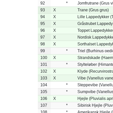
92
*
Jomfrutrane (Grus v
93
X
Trane (Grus grus)
94
X
Lille Lappedykker (T
95
X
Gråstrubet Lappedy
96
X
Toppet Lappedykker 
97
X
Nordisk Lappedykke
98
X
Sorthalset Lappedyk
99
*
Triel (Burhinus oed
100
X
Strandskade (Haema
101
*
Stylteløber (Himan
102
X
Klyde (Recurvirostr
103
X
Vibe (Vanellus vane
104
*
Steppevibe (Vanellu
105
*
Sumpvibe (Vanellus
106
X
Hjejle (Pluvialis apr
107
*
Sibirisk Hjejle (Pluvi
108
*
Amerikansk Hjejle (