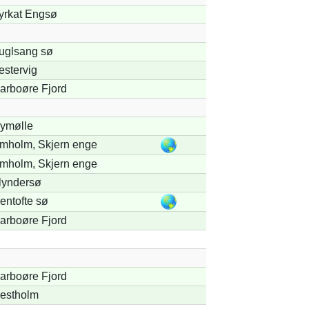
yrkat Engsø
uglsang sø
estervig
arboøre Fjord
ymølle
mholm, Skjern enge
mholm, Skjern enge
lyndersø
entofte sø
arboøre Fjord
arboøre Fjord
estholm