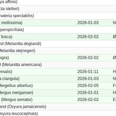
a affinis)
ta stelleri)
teria spectabilis)
 mollissima)
2026-01-03
N
perspicillata)
 fusca)
2026-02-02
Ø
d (Melanitta deglandi)
Melanitta stejnegeri)
igra)
2026-02-02
Ø
 (Melanitta americana)
emalis)
2026-01-11
H
 clangula)
2026-01-03
N
Mergellus albellus)
2026-02-05
F
(Mergus merganser)
2026-01-01
H
 (Mergus serrator)
2026-02-02
E
nd (Oxyura jamaicensis)
xyura leucocephala)