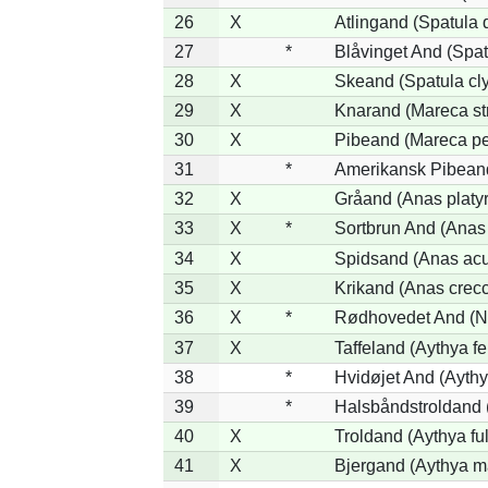
26
X
Atlingand (Spatula
27
*
Blåvinget And (Spat
28
X
Skeand (Spatula cl
29
X
Knarand (Mareca st
30
X
Pibeand (Mareca p
31
*
Amerikansk Pibean
32
X
Gråand (Anas platy
33
X
*
Sortbrun And (Anas 
34
X
Spidsand (Anas acu
35
X
Krikand (Anas crec
36
X
*
Rødhovedet And (Ne
37
X
Taffeland (Aythya fe
38
*
Hvidøjet And (Aythy
39
*
Halsbåndstroldand (
40
X
Troldand (Aythya ful
41
X
Bjergand (Aythya ma