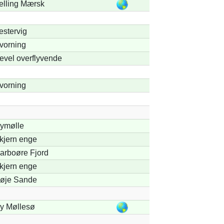
elling Mærsk
estervig
vorning
evel overflyvende
vorning
ymølle
kjern enge
arboøre Fjord
kjern enge
øje Sande
y Møllesø