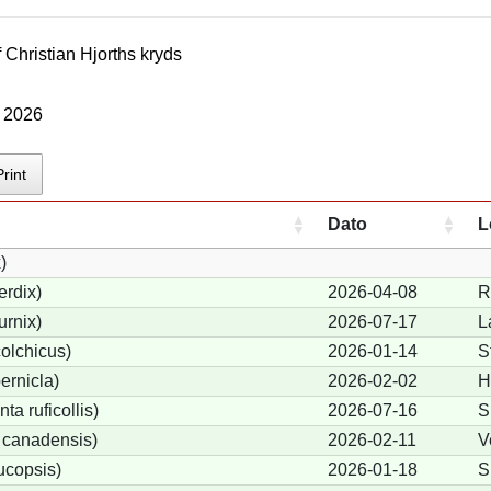
f
Christian Hjorth
s kryds
r 2026
Print
Dato
L
)
erdix)
2026-04-08
R
urnix)
2026-07-17
L
olchicus)
2026-01-14
S
ernicla)
2026-02-02
H
a ruficollis)
2026-07-16
S
 canadensis)
2026-02-11
V
ucopsis)
2026-01-18
S