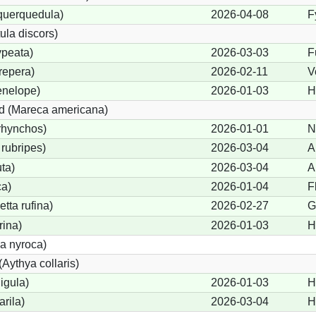
 querquedula)
2026-04-08
F
ula discors)
ypeata)
2026-03-03
F
repera)
2026-02-11
V
enelope)
2026-01-03
H
d (Mareca americana)
rhynchos)
2026-01-01
N
rubripes)
2026-03-04
A
ta)
2026-03-04
A
ca)
2026-01-04
F
tta rufina)
2026-02-27
G
rina)
2026-01-03
H
a nyroca)
Aythya collaris)
igula)
2026-01-03
H
rila)
2026-03-04
H