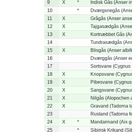
9
X
*
Indisk Gås (Anser i
10
*
Dværgsnegås (Anser
11
X
Grågås (Anser anse
12
X
Tajgasædgås (Anser
13
X
Kortnæbbet Gås (An
14
Tundrasædgås (Anser
15
X
Blisgås (Anser albif
16
Dværggås (Anser er
17
Sortsvane (Cygnus a
18
X
Knopsvane (Cygnus
19
X
Pibesvane (Cygnus
20
X
Sangsvane (Cygnus
21
X
Nilgås (Alopochen 
22
X
Gravand (Tadorna t
23
Rustand (Tadorna fe
24
X
*
Mandarinand (Aix ga
25
*
Sibirisk Krikand (Si