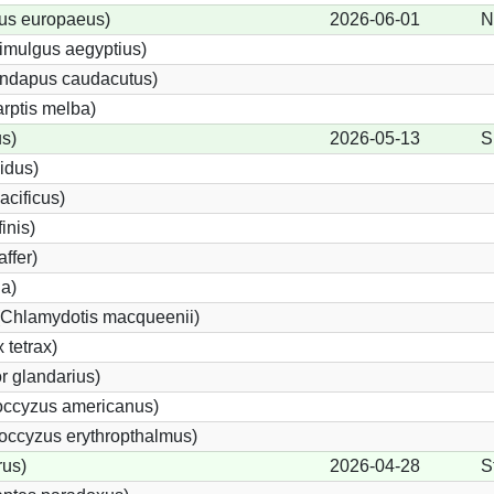
us europaeus)
2026-06-01
N
imulgus aegyptius)
rundapus caudacutus)
rptis melba)
s)
2026-05-13
S
idus)
acificus)
inis)
ffer)
da)
 (Chlamydotis macqueenii)
 tetrax)
 glandarius)
ccyzus americanus)
ccyzus erythropthalmus)
us)
2026-04-28
S