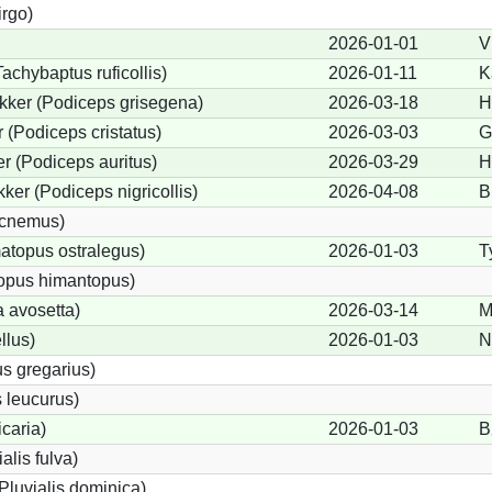
irgo)
2026-01-01
V
achybaptus ruficollis)
2026-01-11
K
kker (Podiceps grisegena)
2026-03-18
H
(Podiceps cristatus)
2026-03-03
G
r (Podiceps auritus)
2026-03-29
H
ker (Podiceps nigricollis)
2026-04-08
B
icnemus)
topus ostralegus)
2026-01-03
T
topus himantopus)
a avosetta)
2026-03-14
M
llus)
2026-01-03
N
s gregarius)
 leucurus)
icaria)
2026-01-03
B
alis fulva)
Pluvialis dominica)