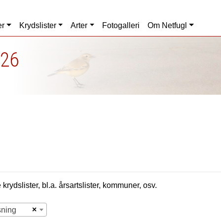
er
Krydslister
Arter
Fotogalleri
Om Netfugl
026
krydslister, bl.a. årsartslister, kommuner, osv.
×
sning