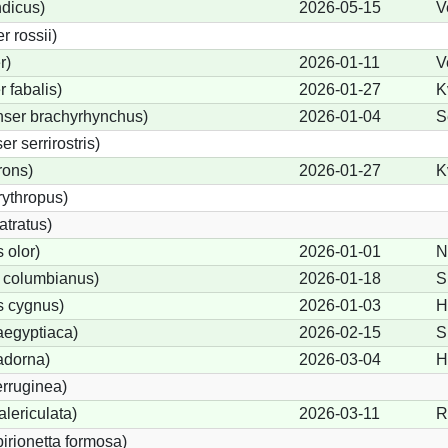
ndicus)
2026-05-15
V
 rossii)
r)
2026-01-11
V
 fabalis)
2026-01-27
K
ser brachyrhynchus)
2026-01-04
S
 serrirostris)
rons)
2026-01-27
K
ythropus)
tratus)
 olor)
2026-01-01
N
 columbianus)
2026-01-18
S
 cygnus)
2026-01-03
H
aegyptiaca)
2026-02-15
S
adorna)
2026-03-04
H
rruginea)
lericulata)
2026-03-11
R
birionetta formosa)