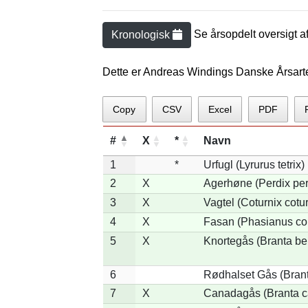
Se årsopdelt oversigt a
Kronologisk
Dette er Andreas Windings Danske Årsart
Copy
CSV
Excel
PDF
#
X
*
Navn
1
*
Urfugl (Lyrurus tetrix)
2
X
Agerhøne (Perdix per
3
X
Vagtel (Coturnix cotur
4
X
Fasan (Phasianus co
5
X
Knortegås (Branta ber
6
Rødhalset Gås (Branta
7
X
Canadagås (Branta c