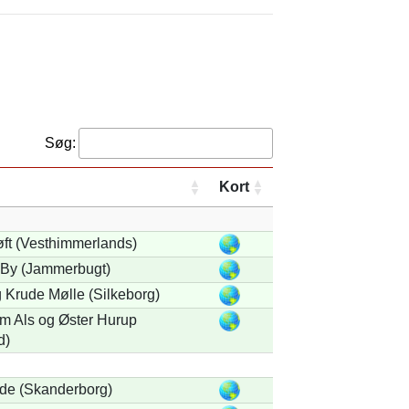
Søg:
Kort
ft (Vesthimmerlands)
 By (Jammerbugt)
g Krude Mølle (Silkeborg)
m Als og Øster Hurup
d)
de (Skanderborg)