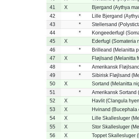
41
X
Bjergand (Aythya mar
42
*
Lille Bjergand (Aythya
43
*
Stellersand (Polysticta
44
*
Kongeederfugl (Somat
45
X
Ederfugl (Somateria 
46
*
Brilleand (Melanitta p
47
X
Fløjlsand (Melanitta 
48
*
Amerikansk Fløjlsand
49
*
Sibirisk Fløjlsand (Me
50
X
Sortand (Melanitta ni
51
*
Amerikansk Sortand (
52
X
Havlit (Clangula hyem
53
X
Hvinand (Bucephala 
54
X
Lille Skallesluger (Me
55
X
Stor Skallesluger (M
56
X
Toppet Skallesluger (