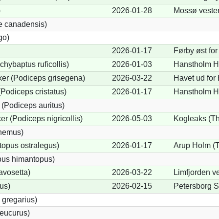
)
2026-01-28
Mossø veste
e canadensis)
go)
2026-01-17
Førby øst for
chybaptus ruficollis)
2026-01-03
Hanstholm Ha
er (Podiceps grisegena)
2026-03-22
Havet ud for
Podiceps cristatus)
2026-01-17
Hanstholm Ha
(Podiceps auritus)
r (Podiceps nigricollis)
2026-05-03
Kogleaks (Th
cnemus)
opus ostralegus)
2026-01-17
Arup Holm (T
pus himantopus)
avosetta)
2026-03-22
Limfjorden v
us)
2026-02-15
Petersborg S
 gregarius)
eucurus)