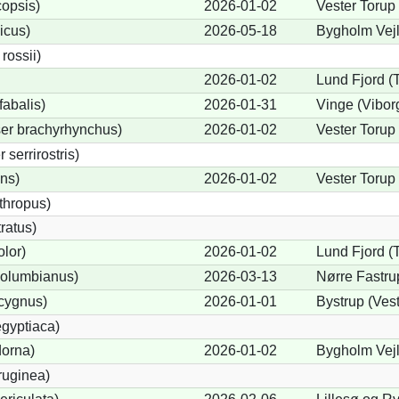
opsis)
2026-01-02
Vester Torup
icus)
2026-05-18
Bygholm Vej
ossii)
2026-01-02
Lund Fjord (
abalis)
2026-01-31
Vinge (Vibor
er brachyrhynchus)
2026-01-02
Vester Torup
serrirostris)
ons)
2026-01-02
Vester Torup
thropus)
ratus)
lor)
2026-01-02
Lund Fjord (
olumbianus)
2026-03-13
Nørre Fastru
cygnus)
2026-01-01
Bystrup (Ves
gyptiaca)
dorna)
2026-01-02
Bygholm Vejl
ruginea)