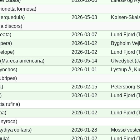
ericulata)
2026-02-06
Lillesø og R
rionetta formosa)
uerquedula)
2026-05-03
Kølsen-Skals
a discors)
eata)
2026-03-07
Lund Fjord (
pera)
2026-01-02
Bygholm Vejl
elope)
2026-01-02
Lund Fjord (
(Mareca americana)
2026-05-14
Ulvedybet (
hynchos)
2026-01-01
Lystrup Å, Ku
ubripes)
a)
2026-02-15
Petersborg S
)
2026-01-02
Lund Fjord (
a rufina)
na)
2026-01-02
Lund Fjord (
 nyroca)
thya collaris)
2026-01-28
Mossø veste
gula)
2026-01-02
Lund Fjord (