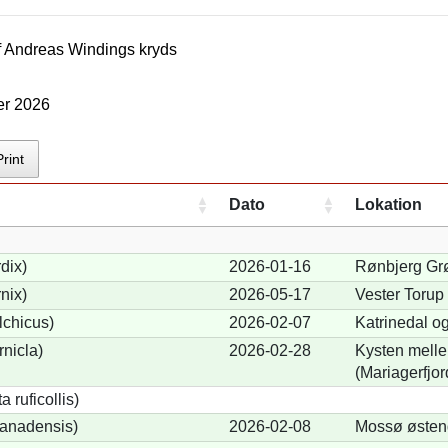
f
Andreas Winding
s kryds
er 2026
Print
Dato
Lokation
dix)
2026-01-16
Rønbjerg Grø
nix)
2026-05-17
Vester Torup
lchicus)
2026-02-07
Katrinedal o
nicla)
2026-02-28
Kysten melle
(Mariagerfjor
 ruficollis)
anadensis)
2026-02-08
Mossø østen