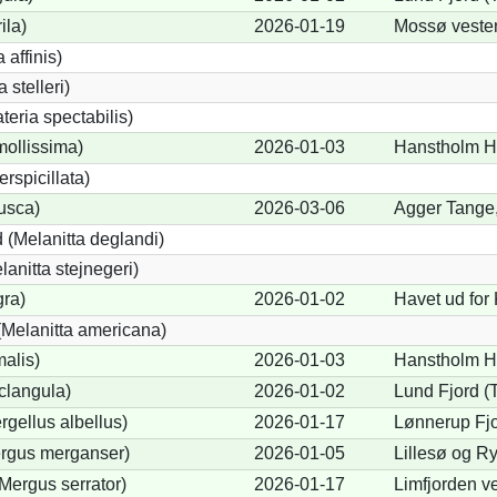
ila)
2026-01-19
Mossø veste
 affinis)
 stelleri)
eria spectabilis)
mollissima)
2026-01-03
Hanstholm Ha
erspicillata)
fusca)
2026-03-06
Agger Tange,
 (Melanitta deglandi)
lanitta stejnegeri)
gra)
2026-01-02
Havet ud for
Melanitta americana)
alis)
2026-01-03
Hanstholm Ha
clangula)
2026-01-02
Lund Fjord (
rgellus albellus)
2026-01-17
Lønnerup Fjo
ergus merganser)
2026-01-05
Lillesø og R
Mergus serrator)
2026-01-17
Limfjorden ve