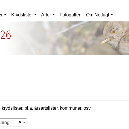
er
Krydslister
Arter
Fotogalleri
Om Netfugl
026
krydslister, bl.a. årsartslister, kommuner, osv.
×
sning