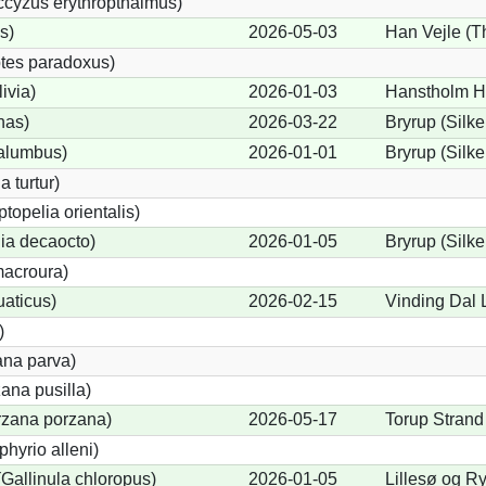
cyzus erythropthalmus)
s)
2026-05-03
Han Vejle (T
tes paradoxus)
ivia)
2026-01-03
Hanstholm Ha
nas)
2026-03-22
Bryrup (Silke
alumbus)
2026-01-01
Bryrup (Silke
a turtur)
ptopelia orientalis)
lia decaocto)
2026-01-05
Bryrup (Silke
acroura)
uaticus)
2026-02-15
Vinding Dal 
)
ana parva)
ana pusilla)
orzana porzana)
2026-05-17
Torup Strand
phyrio alleni)
allinula chloropus)
2026-01-05
Lillesø og R