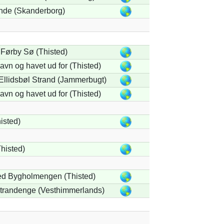
nde (Skanderborg)
 Førby Sø (Thisted)
vn og havet ud for (Thisted)
 Ellidsbøl Strand (Jammerbugt)
vn og havet ud for (Thisted)
isted)
histed)
ed Bygholmengen (Thisted)
trandenge (Vesthimmerlands)