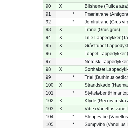
90
X
Blishøne (Fulica atra
91
*
Prærietrane (Antigon
92
*
Jomfrutrane (Grus vir
93
X
Trane (Grus grus)
94
X
Lille Lappedykker (Ta
95
X
Gråstrubet Lappedykk
96
X
Toppet Lappedykker (
97
Nordisk Lappedykker 
98
X
Sorthalset Lappedykke
99
*
Triel (Burhinus oedi
100
X
Strandskade (Haemat
101
*
Stylteløber (Himanto
102
X
Klyde (Recurvirostra 
103
X
Vibe (Vanellus vanell
104
*
Steppevibe (Vanellus
105
*
Sumpvibe (Vanellus l