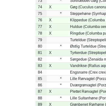
73
*
Sortnæbbet Gøg (Coc
74
X
Gøg (Cuculus canoru
75
*
Steppehøne (Syrrhap
76
X
Klippedue (Columba l
77
X
Huldue (Columba oe
78
X
Ringdue (Columba p
79
Turteldue (Streptopeli
80
*
Østlig Turteldue (Stre
81
X
Tyrkerdue (Streptope
82
*
Sørgedue (Zenaida m
83
X
Vandrikse (Rallus aq
84
Engsnarre (Crex crex
85
*
Lille Rørvagtel (Porz
86
*
Dværgrørvagtel (Porz
87
X
Plettet Rørvagtel (P
88
*
Lille Sultanhøne (Por
89
X
Grønbenet Rørhøne (G