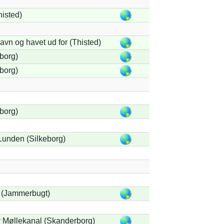
histed)
vn og havet ud for (Thisted)
borg)
borg)
borg)
Lunden (Silkeborg)
 (Jammerbugt)
y Møllekanal (Skanderborg)