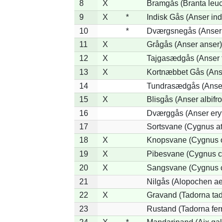
8
X
Bramgås (Branta leuc
9
X
*
Indisk Gås (Anser ind
10
*
Dværgsnegås (Anser r
11
X
Grågås (Anser anser)
12
X
Tajgasædgås (Anser f
13
X
Kortnæbbet Gås (Ans
14
Tundrasædgås (Anser 
15
X
Blisgås (Anser albifr
16
Dværggås (Anser ery
17
Sortsvane (Cygnus at
18
X
Knopsvane (Cygnus o
19
X
Pibesvane (Cygnus c
20
X
Sangsvane (Cygnus 
21
Nilgås (Alopochen ae
22
X
Gravand (Tadorna ta
23
Rustand (Tadorna fer