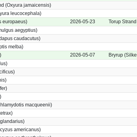
d (Oxyura jamaicensis)
yura leucocephala)
s europaeus)
2026-05-23
Torup Strand
ulgus aegyptius)
ndapus caudacutus)
ptis melba)
)
2026-05-07
Bryrup (Silke
dus)
ificus)
nis)
fer)
)
Chlamydotis macqueenii)
etrax)
glandarius)
cyzus americanus)