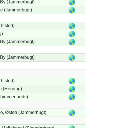
 By (Jammerbugt)
le (Jammerbugt)
Thisted)
g)
 By (Jammerbugt)
 By (Jammerbugt)
Thisted)
p (Herning)
thimmerlands)
e, Østsø (Jammerbugt)