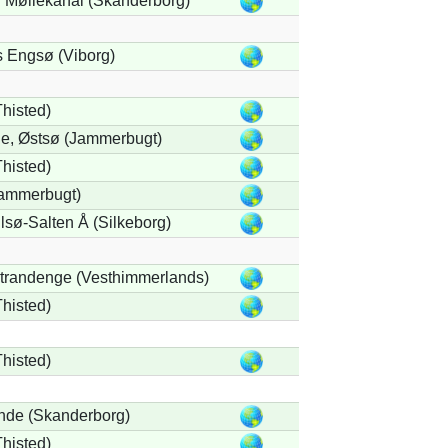
y Møllekanal (Skanderborg)
 Engsø (Viborg)
Thisted)
e, Østsø (Jammerbugt)
Thisted)
Jammerbugt)
lsø-Salten Å (Silkeborg)
trandenge (Vesthimmerlands)
Thisted)
Thisted)
nde (Skanderborg)
Thisted)