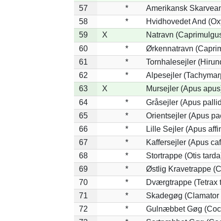
57
*
Amerikansk Skarvean
58
*
Hvidhovedet And (Ox
59
X
Natravn (Caprimulgu
60
*
Ørkennatravn (Caprim
61
*
Tornhalesejler (Hiru
62
*
Alpesejler (Tachymar
63
X
Mursejler (Apus apus
64
*
Gråsejler (Apus palli
65
*
Orientsejler (Apus pac
66
*
Lille Sejler (Apus affi
67
*
Kaffersejler (Apus caf
68
*
Stortrappe (Otis tarda
69
*
Østlig Kravetrappe (
70
*
Dværgtrappe (Tetrax t
71
*
Skadegøg (Clamator 
72
*
Gulnæbbet Gøg (Coc