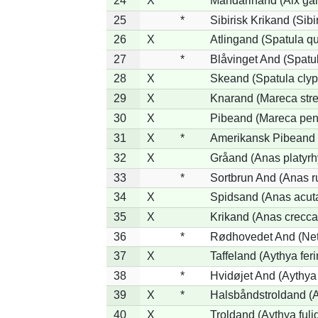
24
X
*
Mandarinand (Aix gal
25
*
Sibirisk Krikand (Sibi
26
X
Atlingand (Spatula q
27
*
Blåvinget And (Spatul
28
X
Skeand (Spatula clyp
29
X
Knarand (Mareca stre
30
X
Pibeand (Mareca pen
31
X
*
Amerikansk Pibeand 
32
X
Gråand (Anas platyr
33
*
Sortbrun And (Anas r
34
X
Spidsand (Anas acut
35
X
Krikand (Anas crecca
36
*
Rødhovedet And (Nett
37
X
Taffeland (Aythya feri
38
*
Hvidøjet And (Aythya
39
X
*
Halsbåndstroldand (Ay
40
X
Troldand (Aythya fuli