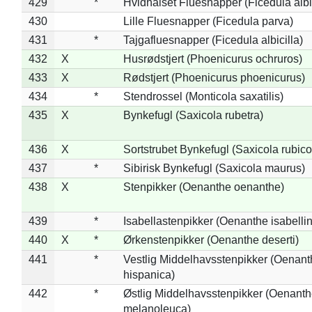
429
*
Hvidhalset Fluesnapper (Ficedula albic
430
Lille Fluesnapper (Ficedula parva)
431
*
Tajgafluesnapper (Ficedula albicilla)
432
X
Husrødstjert (Phoenicurus ochruros)
433
X
Rødstjert (Phoenicurus phoenicurus)
434
*
Stendrossel (Monticola saxatilis)
435
X
Bynkefugl (Saxicola rubetra)
436
X
Sortstrubet Bynkefugl (Saxicola rubico
437
*
Sibirisk Bynkefugl (Saxicola maurus)
438
X
Stenpikker (Oenanthe oenanthe)
439
*
Isabellastenpikker (Oenanthe isabelli
440
X
*
Ørkenstenpikker (Oenanthe deserti)
441
*
Vestlig Middelhavsstenpikker (Oenant
hispanica)
442
*
Østlig Middelhavsstenpikker (Oenant
melanoleuca)