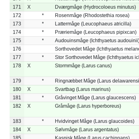
171
X
Dværgmåge (Hydrocoloeus minutus)
172
*
Rosenmåge (Rhodostethia rosea)
173
*
Lattermåge (Leucophaeus atricilla)
174
*
Præriemåge (Leucophaeus pipixcan)
175
*
Audouinsmåge (Ichthyaetus audouinii
176
Sorthovedet Måge (Ichthyaetus melan
177
*
Stor Sorthovedet Måge (Ichthyaetus ic
178
X
Stormmåge (Larus canus)
179
*
Ringnæbbet Måge (Larus delawarensi
180
X
Svartbag (Larus marinus)
181
*
Gråvinget Måge (Larus glaucescens)
182
X
Gråmåge (Larus hyperboreus)
183
*
Hvidvinget Måge (Larus glaucoides)
184
X
Sølvmåge (Larus argentatus)
185
Kaspisk Måge (Larus cachinnans)