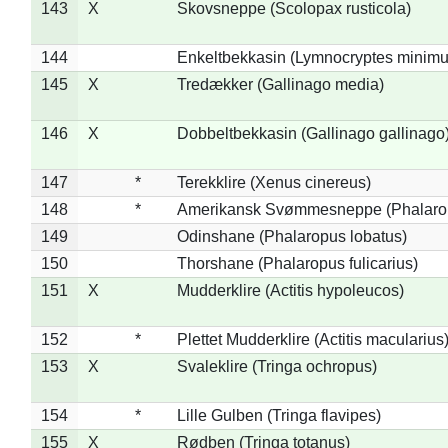
143
X
Skovsneppe (Scolopax rusticola)
144
Enkeltbekkasin (Lymnocryptes minimu
145
X
Tredækker (Gallinago media)
146
X
Dobbeltbekkasin (Gallinago gallinago
147
*
Terekklire (Xenus cinereus)
148
*
Amerikansk Svømmesneppe (Phalaropu
149
Odinshane (Phalaropus lobatus)
150
Thorshane (Phalaropus fulicarius)
151
X
Mudderklire (Actitis hypoleucos)
152
*
Plettet Mudderklire (Actitis macularius
153
X
Svaleklire (Tringa ochropus)
154
*
Lille Gulben (Tringa flavipes)
155
X
Rødben (Tringa totanus)