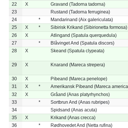
22
X
Gravand (Tadorna tadorna)
23
Rustand (Tadorna ferruginea)
24
*
Mandarinand (Aix galericulata)
25
X
*
Sibirisk Krikand (Sibirionetta formosa)
26
X
Atlingand (Spatula querquedula)
27
*
Blåvinget And (Spatula discors)
28
X
Skeand (Spatula clypeata)
29
X
Knarand (Mareca strepera)
30
X
Pibeand (Mareca penelope)
31
X
*
Amerikansk Pibeand (Mareca america
32
X
Gråand (Anas platyrhynchos)
33
*
Sortbrun And (Anas rubripes)
34
Spidsand (Anas acuta)
35
X
Krikand (Anas crecca)
36
*
Rødhovedet And (Netta rufina)