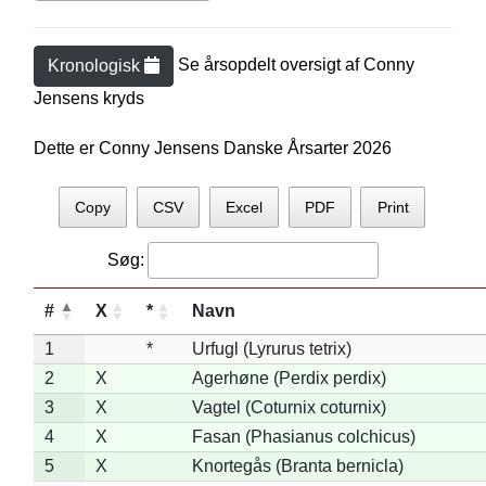
Se årsopdelt oversigt af
Conny
Kronologisk
Jensen
s kryds
Dette er Conny Jensens Danske Årsarter 2026
Copy
CSV
Excel
PDF
Print
Søg:
#
X
*
Navn
1
*
Urfugl (Lyrurus tetrix)
2
X
Agerhøne (Perdix perdix)
3
X
Vagtel (Coturnix coturnix)
4
X
Fasan (Phasianus colchicus)
5
X
Knortegås (Branta bernicla)