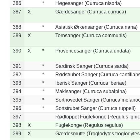
386
*
Høgesanger (Curruca nisoria)
387
X
Gærdesanger (Curruca curruca)
388
*
Asiatisk Ørkensanger (Curruca nana)
389
X
Tornsanger (Curruca communis)
390
X
*
Provencesanger (Curruca undata)
391
*
Sardinsk Sanger (Curruca sarda)
392
*
Rødstrubet Sanger (Curruca cantillans
393
*
Iberisk Sanger (Curruca iberiae)
394
*
Makisanger (Curruca subalpina)
395
*
Sorthovedet Sanger (Curruca melano
396
*
Sortstrubet Sanger (Curruca ruppeli)
397
Rødtoppet Fuglekonge (Regulus ignica
398
X
Fuglekonge (Regulus regulus)
399
X
Gærdesmutte (Troglodytes troglodytes