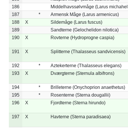
186
Middelhavssølvmåge (Larus michahell
187
*
Armensk Måge (Larus armenicus)
188
X
Sildemåge (Larus fuscus)
189
Sandterne (Gelochelidon nilotica)
190
X
Rovterne (Hydroprogne caspia)
191
X
Splitterne (Thalasseus sandvicensis)
192
*
Aztekerterne (Thalasseus elegans)
193
X
Dværgterne (Sternula albifrons)
194
*
Brilleterne (Onychoprion anaethetus)
195
*
Rosenterne (Sterna dougallii)
196
X
Fjordterne (Sterna hirundo)
197
X
Havterne (Sterna paradisaea)