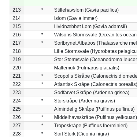
213
*
Stillehavslom (Gavia pacifica)
214
Islom (Gavia immer)
215
Hvidnæbbet Lom (Gavia adamsii)
216
*
Wilsons Stormsvale (Oceanites ocean
217
*
Sortbrynet Albatros (Thalassarche me
218
Lille Stormsvale (Hydrobates pelagicu
219
Stor Stormsvale (Oceanodroma leuco
220
Mallemuk (Fulmarus glacialis)
221
*
Scopolis Skråpe (Calonectris diomed
222
*
Atlantisk Skråpe (Calonectris borealis
223
Sodfarvet Skråpe (Ardenna grisea)
224
*
Storskråpe (Ardenna gravis)
225
Almindelig Skråpe (Puffinus puffinus)
226
*
Middelhavsskråpe (Puffinus yelkouan)
227
*
Tropeskråpe (Puffinus lherminieri)
228
*
Sort Stork (Ciconia nigra)