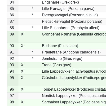
84
Engsnarre (Crex crex)
85
*
Lille Rørvagtel (Porzana parva)
86
*
Dværgrørvagtel (Porzana pusilla)
87
Plettet Rørvagtel (Porzana porzana)
88
*
Lille Sultanhøne (Porphyrio alleni)
89
X
Grønbenet Rørhøne (Gallinula chloro
90
X
Blishøne (Fulica atra)
91
*
Prærietrane (Antigone canadensis)
92
*
Jomfrutrane (Grus virgo)
93
X
Trane (Grus grus)
94
X
Lille Lappedykker (Tachybaptus ruficol
95
X
Gråstrubet Lappedykker (Podiceps gr
96
X
Toppet Lappedykker (Podiceps cristat
97
Nordisk Lappedykker (Podiceps auritu
98
X
Sorthalset Lappedykker (Podiceps nigri