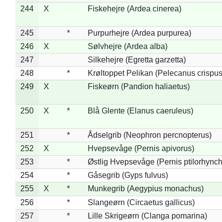
244
X
Fiskehejre (Ardea cinerea)
245
*
Purpurhejre (Ardea purpurea)
246
X
Sølvhejre (Ardea alba)
247
Silkehejre (Egretta garzetta)
248
*
Krøltoppet Pelikan (Pelecanus crispus
249
X
Fiskeørn (Pandion haliaetus)
250
X
*
Blå Glente (Elanus caeruleus)
251
*
Ådselgrib (Neophron percnopterus)
252
X
Hvepsevåge (Pernis apivorus)
253
*
Østlig Hvepsevåge (Pernis ptilorhync
254
*
Gåsegrib (Gyps fulvus)
255
X
*
Munkegrib (Aegypius monachus)
256
*
Slangeørn (Circaetus gallicus)
257
*
Lille Skrigeørn (Clanga pomarina)