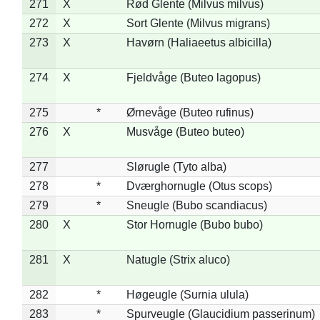
271
X
Rød Glente (Milvus milvus)
272
X
Sort Glente (Milvus migrans)
273
X
Havørn (Haliaeetus albicilla)
274
X
Fjeldvåge (Buteo lagopus)
275
*
Ørnevåge (Buteo rufinus)
276
X
Musvåge (Buteo buteo)
277
Slørugle (Tyto alba)
278
*
Dværghornugle (Otus scops)
279
*
Sneugle (Bubo scandiacus)
280
X
Stor Hornugle (Bubo bubo)
281
X
Natugle (Strix aluco)
282
*
Høgeugle (Surnia ulula)
283
*
Spurveugle (Glaucidium passerinum)