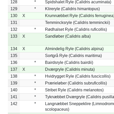
128
*
Spidshalet Ryle (Calidris acuminata)
129
*
Klireryle (Calidris himantopus)
130
X
Krumnæbbet Ryle (Calidris ferruginea
131
Temmincksryle (Calidris temminckii)
132
*
Rødhalset Ryle (Calidris ruficollis)
133
X
Sandløber (Calidris alba)
134
X
Almindelig Ryle (Calidris alpina)
135
Sortgrå Ryle (Calidris maritima)
136
*
Bairdsryle (Calidris bairdii)
137
X
Dværgryle (Calidris minuta)
138
*
Hvidrygget Ryle (Calidris fuscicollis)
139
*
Prærieløber (Calidris subruficollis)
140
*
Stribet Ryle (Calidris melanotos)
141
*
Tyknæbbet Dværgryle (Calidris pusilla
142
*
Langnæbbet Sneppeklire (Limnodrom
scolopaceus)