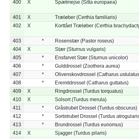
400
X
Spætmejse (Sitta europaea)
401
X
Træløber (Certhia familiaris)
402
X
Korttået Træløber (Certhia brachydact
403
*
Rosenstær (Pastor roseus)
404
X
Stær (Sturnus vulgaris)
405
*
Ensfarvet Stær (Sturnus unicolor)
406
*
Gulddrossel (Zoothera aurea)
407
*
Olivenskovdrossel (Catharus ustulatus
408
*
Eremitdrossel (Catharus guttatus)
409
X
Ringdrossel (Turdus torquatus)
410
X
Solsort (Turdus merula)
411
*
Gråstrubet Drossel (Turdus obscurus)
412
*
Sortstrubet Drossel (Turdus atrogularis
413
*
Brundrossel (Turdus eunomus)
414
X
Sjagger (Turdus pilaris)