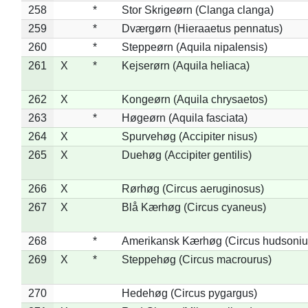
258
*
Stor Skrigeørn (Clanga clanga)
259
*
Dværgørn (Hieraaetus pennatus)
260
*
Steppeørn (Aquila nipalensis)
261
X
*
Kejserørn (Aquila heliaca)
262
X
Kongeørn (Aquila chrysaetos)
263
*
Høgeørn (Aquila fasciata)
264
X
Spurvehøg (Accipiter nisus)
265
X
Duehøg (Accipiter gentilis)
266
X
Rørhøg (Circus aeruginosus)
267
X
Blå Kærhøg (Circus cyaneus)
268
*
Amerikansk Kærhøg (Circus hudsoniu
269
X
*
Steppehøg (Circus macrourus)
270
Hedehøg (Circus pygargus)