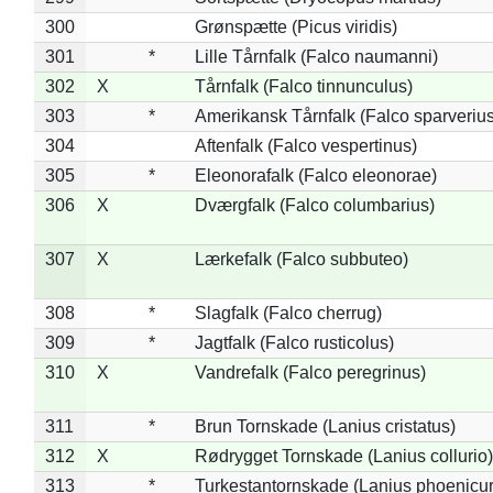
300
Grønspætte (Picus viridis)
301
*
Lille Tårnfalk (Falco naumanni)
302
X
Tårnfalk (Falco tinnunculus)
303
*
Amerikansk Tårnfalk (Falco sparverius
304
Aftenfalk (Falco vespertinus)
305
*
Eleonorafalk (Falco eleonorae)
306
X
Dværgfalk (Falco columbarius)
307
X
Lærkefalk (Falco subbuteo)
308
*
Slagfalk (Falco cherrug)
309
*
Jagtfalk (Falco rusticolus)
310
X
Vandrefalk (Falco peregrinus)
311
*
Brun Tornskade (Lanius cristatus)
312
X
Rødrygget Tornskade (Lanius collurio)
313
*
Turkestantornskade (Lanius phoenicur