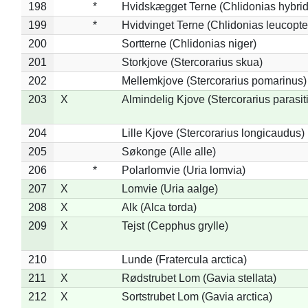
198
*
Hvidskægget Terne (Chlidonias hybrid
199
*
Hvidvinget Terne (Chlidonias leucopte
200
Sortterne (Chlidonias niger)
201
Storkjove (Stercorarius skua)
202
Mellemkjove (Stercorarius pomarinus)
203
X
Almindelig Kjove (Stercorarius parasit
204
Lille Kjove (Stercorarius longicaudus)
205
Søkonge (Alle alle)
206
*
Polarlomvie (Uria lomvia)
207
X
Lomvie (Uria aalge)
208
X
Alk (Alca torda)
209
X
Tejst (Cepphus grylle)
210
Lunde (Fratercula arctica)
211
X
Rødstrubet Lom (Gavia stellata)
212
X
Sortstrubet Lom (Gavia arctica)