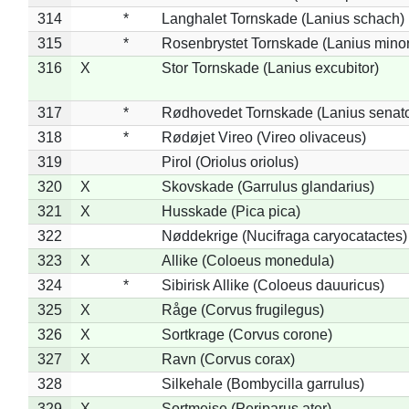
314
*
Langhalet Tornskade (Lanius schach)
315
*
Rosenbrystet Tornskade (Lanius minor
316
X
Stor Tornskade (Lanius excubitor)
317
*
Rødhovedet Tornskade (Lanius senato
318
*
Rødøjet Vireo (Vireo olivaceus)
319
Pirol (Oriolus oriolus)
320
X
Skovskade (Garrulus glandarius)
321
X
Husskade (Pica pica)
322
Nøddekrige (Nucifraga caryocatactes)
323
X
Allike (Coloeus monedula)
324
*
Sibirisk Allike (Coloeus dauuricus)
325
X
Råge (Corvus frugilegus)
326
X
Sortkrage (Corvus corone)
327
X
Ravn (Corvus corax)
328
Silkehale (Bombycilla garrulus)
329
X
Sortmejse (Periparus ater)