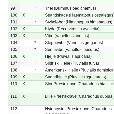
99
*
Triel (Burhinus oedicnemus)
100
X
Strandskade (Haematopus ostralegus
101
*
Stylteløber (Himantopus himantopus)
102
X
Klyde (Recurvirostra avosetta)
103
X
Vibe (Vanellus vanellus)
104
*
Steppevibe (Vanellus gregarius)
105
*
Sumpvibe (Vanellus leucurus)
106
X
Hjejle (Pluvialis apricaria)
107
*
Sibirisk Hjejle (Pluvialis fulva)
108
*
Amerikansk Hjejle (Pluvialis dominica
109
X
Strandhjejle (Pluvialis squatarola)
110
X
Stor Præstekrave (Charadrius hiaticul
111
X
Lille Præstekrave (Charadrius dubius)
112
Hvidbrystet Præstekrave (Charadrius