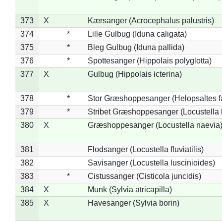
373
X
Kærsanger (Acrocephalus palustris)
374
*
Lille Gulbug (Iduna caligata)
375
*
Bleg Gulbug (Iduna pallida)
376
*
Spottesanger (Hippolais polyglotta)
377
X
Gulbug (Hippolais icterina)
378
*
Stor Græshoppesanger (Helopsaltes fa
379
*
Stribet Græshoppesanger (Locustella 
380
X
Græshoppesanger (Locustella naevia
381
Flodsanger (Locustella fluviatilis)
382
Savisanger (Locustella luscinioides)
383
*
Cistussanger (Cisticola juncidis)
384
X
Munk (Sylvia atricapilla)
385
X
Havesanger (Sylvia borin)