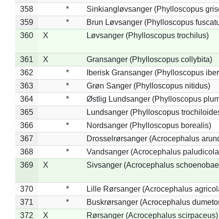
358
*
Sinkiangløvsanger (Phylloscopus gris
359
*
Brun Løvsanger (Phylloscopus fuscat
360
X
Løvsanger (Phylloscopus trochilus)
361
X
Gransanger (Phylloscopus collybita)
362
*
Iberisk Gransanger (Phylloscopus iber
363
*
Grøn Sanger (Phylloscopus nitidus)
364
*
Østlig Lundsanger (Phylloscopus plum
365
Lundsanger (Phylloscopus trochiloide
366
*
Nordsanger (Phylloscopus borealis)
367
Drosselrørsanger (Acrocephalus arun
368
*
Vandsanger (Acrocephalus paludicola
369
X
Sivsanger (Acrocephalus schoenobae
370
*
Lille Rørsanger (Acrocephalus agricol
371
*
Buskrørsanger (Acrocephalus dumeto
372
X
Rørsanger (Acrocephalus scirpaceus)