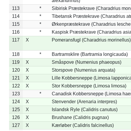
alexandrinus)
113
*
Sibirisk Præstekrave (Charadrius mon
114
*
Tibetansk Præstekrave (Charadrius atr
115
*
Ørkenpræstekrave (Charadrius leschen
116
*
Kaspisk Præstekrave (Charadrius asia
117
X
Pomeransfugl (Charadrius morinellus)
118
*
Bartramsklire (Bartramia longicauda)
119
X
Småspove (Numenius phaeopus)
120
X
Storspove (Numenius arquata)
121
X
Lille Kobbersneppe (Limosa lapponic
122
X
Stor Kobbersneppe (Limosa limosa)
123
*
Canadisk Kobbersneppe (Limosa hae
124
X
Stenvender (Arenaria interpres)
125
X
Islandsk Ryle (Calidris canutus)
126
X
Brushane (Calidris pugnax)
127
X
Kærløber (Calidris falcinellus)