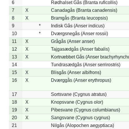
6
Rødhalset Gås (Branta ruficollis)
7
X
Canadagås (Branta canadensis)
8
X
Bramgås (Branta leucopsis)
9
*
Indisk Gås (Anser indicus)
10
*
Dværgsnegås (Anser rossii)
11
X
Grågås (Anser anser)
12
X
Tajgasædgås (Anser fabalis)
13
X
Kortnæbbet Gås (Anser brachyrhynch
14
Tundrasædgås (Anser serrirostris)
15
X
Blisgås (Anser albifrons)
16
X
Dværggås (Anser erythropus)
17
Sortsvane (Cygnus atratus)
18
X
Knopsvane (Cygnus olor)
19
X
Pibesvane (Cygnus columbianus)
20
X
Sangsvane (Cygnus cygnus)
21
Nilgås (Alopochen aegyptiaca)