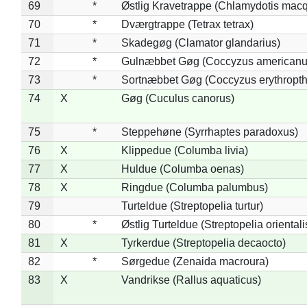
69
*
Østlig Kravetrappe (Chlamydotis macq
70
*
Dværgtrappe (Tetrax tetrax)
71
*
Skadegøg (Clamator glandarius)
72
*
Gulnæbbet Gøg (Coccyzus americanu
73
*
Sortnæbbet Gøg (Coccyzus erythropt
74
X
Gøg (Cuculus canorus)
75
*
Steppehøne (Syrrhaptes paradoxus)
76
X
Klippedue (Columba livia)
77
X
Huldue (Columba oenas)
78
X
Ringdue (Columba palumbus)
79
Turteldue (Streptopelia turtur)
80
*
Østlig Turteldue (Streptopelia orientali
81
X
Tyrkerdue (Streptopelia decaocto)
82
*
Sørgedue (Zenaida macroura)
83
X
Vandrikse (Rallus aquaticus)