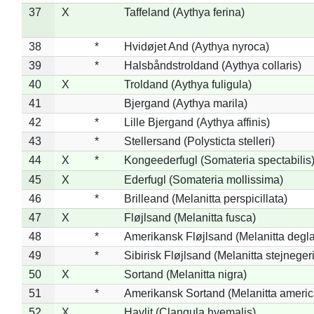
37
X
Taffeland (Aythya ferina)
38
*
Hvidøjet And (Aythya nyroca)
39
*
Halsbåndstroldand (Aythya collaris)
40
X
Troldand (Aythya fuligula)
41
Bjergand (Aythya marila)
42
*
Lille Bjergand (Aythya affinis)
43
*
Stellersand (Polysticta stelleri)
44
X
*
Kongeederfugl (Somateria spectabilis
45
X
Ederfugl (Somateria mollissima)
46
*
Brilleand (Melanitta perspicillata)
47
X
Fløjlsand (Melanitta fusca)
48
*
Amerikansk Fløjlsand (Melanitta degla
49
*
Sibirisk Fløjlsand (Melanitta stejnegeri
50
X
Sortand (Melanitta nigra)
51
*
Amerikansk Sortand (Melanitta ameri
52
X
Havlit (Clangula hyemalis)