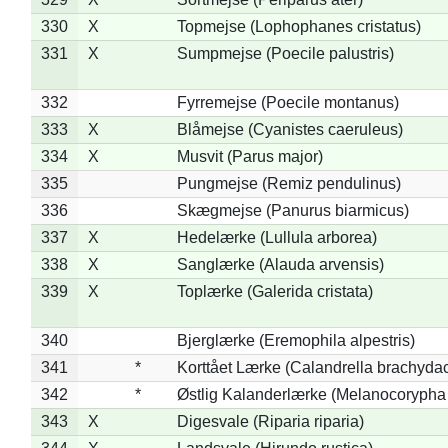
330
X
Topmejse (Lophophanes cristatus)
331
X
Sumpmejse (Poecile palustris)
332
Fyrremejse (Poecile montanus)
333
X
Blåmejse (Cyanistes caeruleus)
334
X
Musvit (Parus major)
335
Pungmejse (Remiz pendulinus)
336
Skægmejse (Panurus biarmicus)
337
X
Hedelærke (Lullula arborea)
338
X
Sanglærke (Alauda arvensis)
339
X
Toplærke (Galerida cristata)
340
Bjerglærke (Eremophila alpestris)
341
*
Korttået Lærke (Calandrella brachydac
342
*
Østlig Kalanderlærke (Melanocorypha
343
X
Digesvale (Riparia riparia)