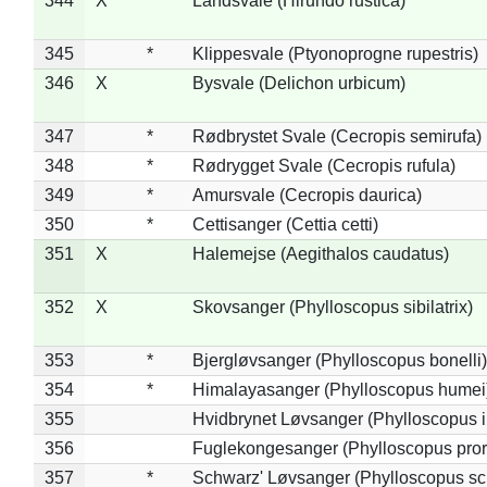
344
X
Landsvale (Hirundo rustica)
345
*
Klippesvale (Ptyonoprogne rupestris)
346
X
Bysvale (Delichon urbicum)
347
*
Rødbrystet Svale (Cecropis semirufa)
348
*
Rødrygget Svale (Cecropis rufula)
349
*
Amursvale (Cecropis daurica)
350
*
Cettisanger (Cettia cetti)
351
X
Halemejse (Aegithalos caudatus)
352
X
Skovsanger (Phylloscopus sibilatrix)
353
*
Bjergløvsanger (Phylloscopus bonelli)
354
*
Himalayasanger (Phylloscopus humei
355
Hvidbrynet Løvsanger (Phylloscopus i
356
Fuglekongesanger (Phylloscopus pror
357
*
Schwarz' Løvsanger (Phylloscopus sc