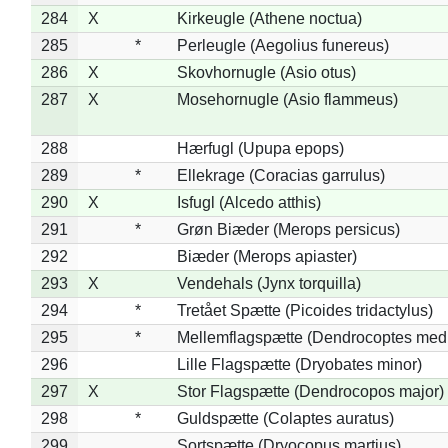
284
X
Kirkeugle (Athene noctua)
285
*
Perleugle (Aegolius funereus)
286
X
Skovhornugle (Asio otus)
287
X
Mosehornugle (Asio flammeus)
288
Hærfugl (Upupa epops)
289
*
Ellekrage (Coracias garrulus)
290
X
Isfugl (Alcedo atthis)
291
*
Grøn Biæder (Merops persicus)
292
Biæder (Merops apiaster)
293
X
Vendehals (Jynx torquilla)
294
*
Tretået Spætte (Picoides tridactylus)
295
*
Mellemflagspætte (Dendrocoptes med
296
Lille Flagspætte (Dryobates minor)
297
X
Stor Flagspætte (Dendrocopos major)
298
*
Guldspætte (Colaptes auratus)
299
Sortspætte (Dryocopus martius)