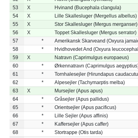
53
X
Hvinand (Bucephala clangula)
54
X
Lille Skallesluger (Mergellus albellus)
55
X
Stor Skallesluger (Mergus merganser)
56
X
Toppet Skallesluger (Mergus serrator)
57
*
Amerikansk Skarveand (Oxyura jamai
58
*
Hvidhovedet And (Oxyura leucocepha
59
X
Natravn (Caprimulgus europaeus)
60
*
Ørkennatravn (Caprimulgus aegyptius
61
*
Tornhalesejler (Hirundapus caudacutu
62
*
Alpesejler (Tachymarptis melba)
63
X
Mursejler (Apus apus)
64
*
Gråsejler (Apus pallidus)
65
*
Orientsejler (Apus pacificus)
66
*
Lille Sejler (Apus affinis)
67
*
Kaffersejler (Apus caffer)
68
*
Stortrappe (Otis tarda)