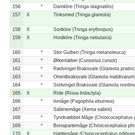
156
*
Damklire (Tringa stagnatilis)
157
X
Tinksmed (Tringa glareola)
158
X
Sortklire (Tringa erythropus)
159
X
Hvidklire (Tringa nebularia)
160
*
Stor Gulben (Tringa melanoleuca)
161
*
Ørkenløber (Cursorius cursor)
162
*
Rødvinget Braksvale (Glareola pratinc
163
*
Orientbraksvale (Glareola maldivarum
164
*
Sortvinget Braksvale (Glareola nordm
165
X
Ride (Rissa tridactyla)
166
*
Ismåge (Pagophila eburnea)
167
Sabinemåge (Xema sabini)
168
*
Tyndnæbbet Måge (Chroicocephalus 
169
*
Bonapartemåge (Chroicocephalus phil
170
X
Hættemåge (Chroicocephalus ridibun