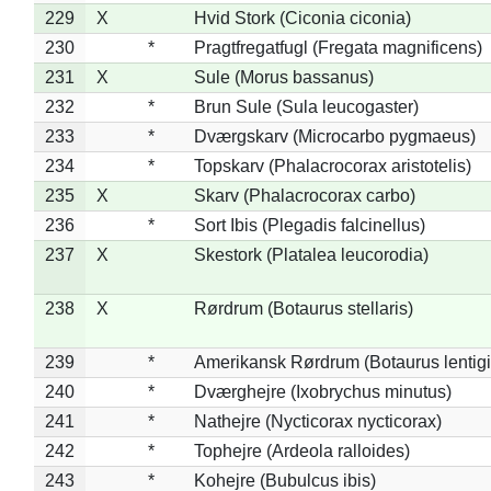
229
X
Hvid Stork (Ciconia ciconia)
230
*
Pragtfregatfugl (Fregata magnificens)
231
X
Sule (Morus bassanus)
232
*
Brun Sule (Sula leucogaster)
233
*
Dværgskarv (Microcarbo pygmaeus)
234
*
Topskarv (Phalacrocorax aristotelis)
235
X
Skarv (Phalacrocorax carbo)
236
*
Sort Ibis (Plegadis falcinellus)
237
X
Skestork (Platalea leucorodia)
238
X
Rørdrum (Botaurus stellaris)
239
*
Amerikansk Rørdrum (Botaurus lentig
240
*
Dværghejre (Ixobrychus minutus)
241
*
Nathejre (Nycticorax nycticorax)
242
*
Tophejre (Ardeola ralloides)
243
*
Kohejre (Bubulcus ibis)