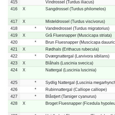
415
Vindrossel (Turdus iliacus)
416
X
Sangdrossel (Turdus philomelos)
417
X
Misteldrossel (Turdus viscivorus)
418
*
Vandredrossel (Turdus migratorius)
419
X
Grå Fluesnapper (Muscicapa striata)
420
*
Brun Fluesnapper (Muscicapa dauuric
421
X
Rødhals (Erithacus rubecula)
422
*
Dværgnattergal (Larvivora sibilans)
423
X
Blåhals (Luscinia svecica)
424
X
Nattergal (Luscinia luscinia)
425
*
Sydlig Nattergal (Luscinia megarhync
426
*
Rubinnattergal (Calliope calliope)
427
*
Blåstjert (Tarsiger cyanurus)
428
X
Broget Fluesnapper (Ficedula hypole