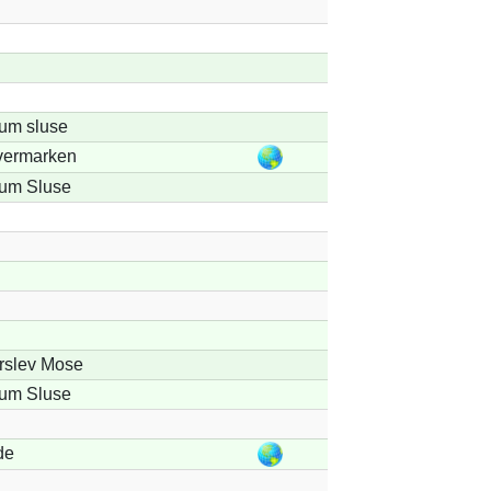
lum sluse
vermarken
lum Sluse
rslev Mose
lum Sluse
de