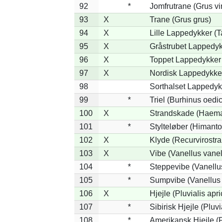
92
*
Jomfrutrane (Grus vi
93
X
Trane (Grus grus)
94
X
Lille Lappedykker (Ta
95
X
Gråstrubet Lappedyk
96
X
Toppet Lappedykker 
97
X
Nordisk Lappedykker
98
Sorthalset Lappedykk
99
*
Triel (Burhinus oed
100
X
Strandskade (Haema
101
*
Stylteløber (Himant
102
X
Klyde (Recurvirostra
103
X
Vibe (Vanellus vanel
104
*
Steppevibe (Vanellu
105
*
Sumpvibe (Vanellus 
106
X
Hjejle (Pluvialis apri
107
*
Sibirisk Hjejle (Pluvi
108
*
Amerikansk Hjejle (P