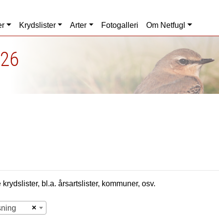
er
Krydslister
Arter
Fotogalleri
Om Netfugl
026
krydslister, bl.a. årsartslister, kommuner, osv.
×
sning