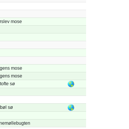
rslev mose
gens mose
gens mose
ofte sø
bøl sø
nemøllebugten