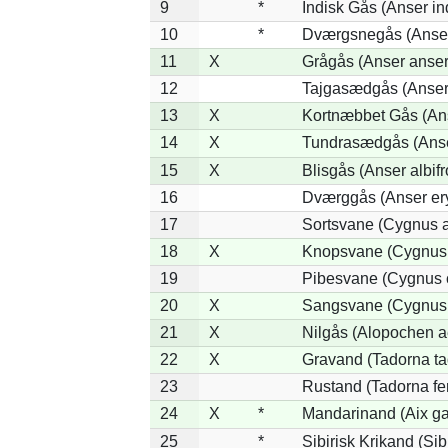
9
*
Indisk Gås (Anser in
10
*
Dværgsnegås (Anser 
11
X
Grågås (Anser anser
12
Tajgasædgås (Anser 
13
X
Kortnæbbet Gås (An
14
X
Tundrasædgås (Anser 
15
X
Blisgås (Anser albifr
16
Dværggås (Anser er
17
Sortsvane (Cygnus a
18
X
Knopsvane (Cygnus 
19
Pibesvane (Cygnus 
20
X
Sangsvane (Cygnus
21
X
Nilgås (Alopochen a
22
X
Gravand (Tadorna ta
23
Rustand (Tadorna fe
24
X
*
Mandarinand (Aix gal
25
*
Sibirisk Krikand (Sib