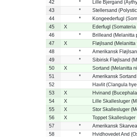
42
*
Lille Bjergand (Aythy
43
*
Stellersand (Polystict
44
*
Kongeederfugl (Soma
45
X
Ederfugl (Somateria 
46
*
Brilleand (Melanitta p
47
X
Fløjlsand (Melanitta 
48
*
Amerikansk Fløjlsand
49
*
Sibirisk Fløjlsand (M
50
X
Sortand (Melanitta n
51
*
Amerikansk Sortand 
52
Havlit (Clangula hye
53
X
Hvinand (Bucephala
54
X
Lille Skallesluger (M
55
X
Stor Skallesluger (
56
X
Toppet Skallesluger 
57
*
Amerikansk Skarvea
58
*
Hvidhovedet And (O