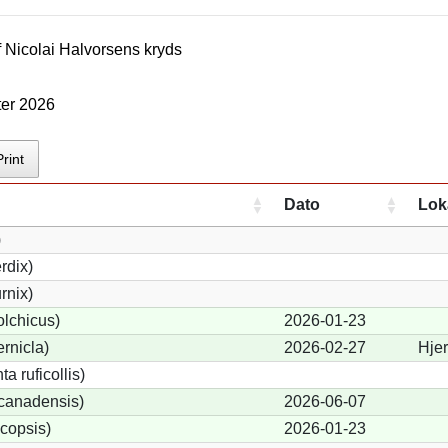
f
Nicolai Halvorsen
s kryds
ter 2026
Print
Dato
Lok
)
rdix)
rnix)
lchicus)
2026-01-23
rnicla)
2026-02-27
Hje
a ruficollis)
canadensis)
2026-06-07
copsis)
2026-01-23