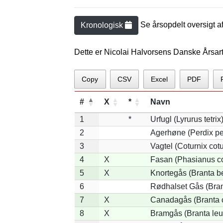
Se årsopdelt oversigt a
Kronologisk
Dette er Nicolai Halvorsens Danske Årsar
Copy
CSV
Excel
PDF
#
X
*
Navn
1
*
Urfugl (Lyrurus tetrix
2
Agerhøne (Perdix pe
3
Vagtel (Coturnix cotu
4
X
Fasan (Phasianus co
5
X
Knortegås (Branta be
6
Rødhalset Gås (Brant
7
X
Canadagås (Branta 
8
X
Bramgås (Branta leu