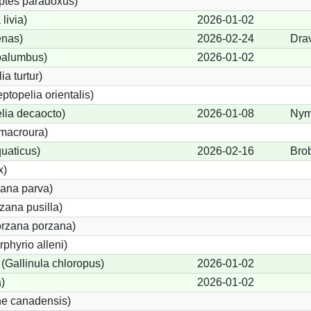
ptes paradoxus)
livia)
2026-01-02
nas)
2026-02-24
Dra
palumbus)
2026-01-02
ia turtur)
eptopelia orientalis)
lia decaocto)
2026-01-08
Nym
macroura)
uaticus)
2026-02-16
Bro
x)
zana parva)
zana pusilla)
orzana porzana)
phyrio alleni)
Gallinula chloropus)
2026-01-02
)
2026-01-02
ne canadensis)