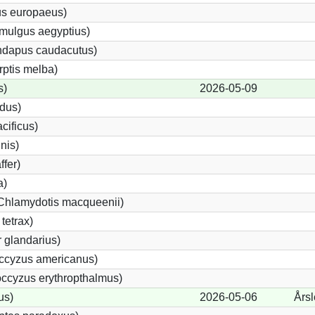
us europaeus)
mulgus aegyptius)
undapus caudacutus)
rptis melba)
s)
2026-05-09
idus)
cificus)
inis)
ffer)
a)
(Chlamydotis macqueenii)
tetrax)
 glandarius)
ccyzus americanus)
ccyzus erythropthalmus)
us)
2026-05-06
Års