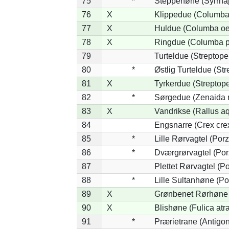
75
*
Steppehøne (Syrrha
76
X
Klippedue (Columba 
77
X
Huldue (Columba oe
78
X
Ringdue (Columba 
79
Turteldue (Streptopel
80
*
Østlig Turteldue (Str
81
X
Tyrkerdue (Streptope
82
*
Sørgedue (Zenaida 
83
X
Vandrikse (Rallus aq
84
Engsnarre (Crex cre
85
*
Lille Rørvagtel (Por
86
*
Dværgrørvagtel (Por
87
Plettet Rørvagtel (P
88
*
Lille Sultanhøne (Por
89
X
Grønbenet Rørhøne (
90
X
Blishøne (Fulica atra
91
*
Prærietrane (Antigo