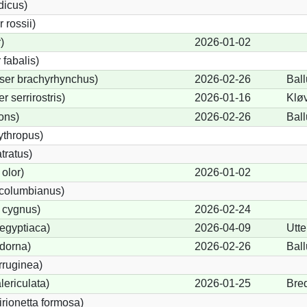
dicus)
rossii)
)
2026-01-02
fabalis)
ser brachyrhynchus)
2026-02-26
Bal
serrirostris)
2026-01-16
Klø
ons)
2026-02-26
Bal
ythropus)
tratus)
olor)
2026-01-02
columbianus)
 cygnus)
2026-02-24
egyptiaca)
2026-04-09
Utte
dorna)
2026-02-26
Bal
rruginea)
ericulata)
2026-01-25
Bre
irionetta formosa)