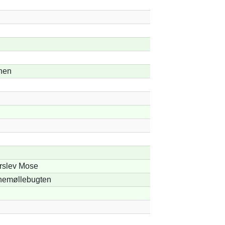
nen
rslev Mose
nemøllebugten