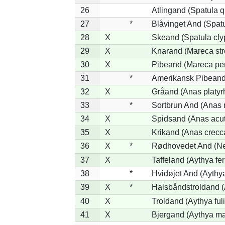
26
Atlingand (Spatula 
27
*
Blåvinget And (Spatu
28
X
Skeand (Spatula cly
29
X
Knarand (Mareca str
30
X
Pibeand (Mareca pe
31
*
Amerikansk Pibeand
32
X
Gråand (Anas platyr
33
*
Sortbrun And (Anas 
34
X
Spidsand (Anas acu
35
X
Krikand (Anas crecc
36
X
*
Rødhovedet And (Net
37
X
Taffeland (Aythya fer
38
*
Hvidøjet And (Aythy
39
X
*
Halsbåndstroldand (A
40
X
Troldand (Aythya ful
41
X
Bjergand (Aythya ma