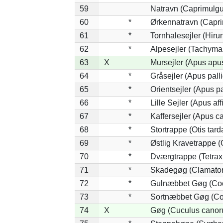
59
Natravn (Caprimulg
60
*
Ørkennatravn (Capri
61
*
Tornhalesejler (Hir
62
*
Alpesejler (Tachyma
63
X
Mursejler (Apus apu
64
*
Gråsejler (Apus pall
65
*
Orientsejler (Apus pa
66
*
Lille Sejler (Apus aff
67
*
Kaffersejler (Apus ca
68
*
Stortrappe (Otis tard
69
*
Østlig Kravetrappe 
70
*
Dværgtrappe (Tetrax 
71
*
Skadegøg (Clamator
72
*
Gulnæbbet Gøg (Co
73
*
Sortnæbbet Gøg (Co
74
X
Gøg (Cuculus canor