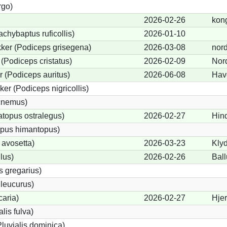
rgo)
2026-02-26
kon
chybaptus ruficollis)
2026-01-10
ker (Podiceps grisegena)
2026-03-08
nor
(Podiceps cristatus)
2026-02-09
Nor
 (Podiceps auritus)
2026-06-08
Have
er (Podiceps nigricollis)
icnemus)
topus ostralegus)
2026-02-27
Hin
opus himantopus)
 avosetta)
2026-03-23
Kly
lus)
2026-02-26
Bal
s gregarius)
leucurus)
caria)
2026-02-27
Hje
alis fulva)
luvialis dominica)