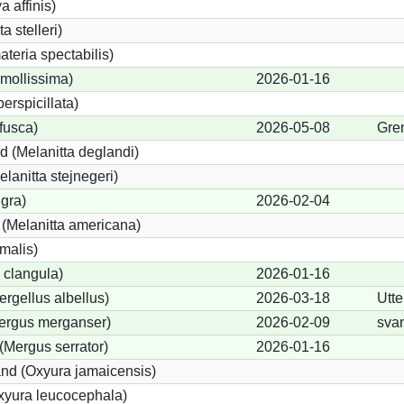
a affinis)
a stelleri)
teria spectabilis)
mollissima)
2026-01-16
erspicillata)
fusca)
2026-05-08
Gre
 (Melanitta deglandi)
elanitta stejnegeri)
igra)
2026-02-04
(Melanitta americana)
malis)
 clangula)
2026-01-16
ergellus albellus)
2026-03-18
Utte
Mergus merganser)
2026-02-09
sva
(Mergus serrator)
2026-01-16
nd (Oxyura jamaicensis)
xyura leucocephala)