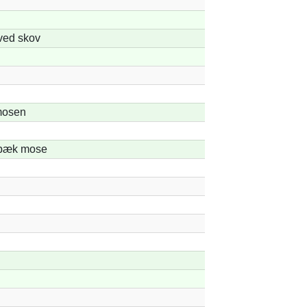
ved skov
osen
bæk mose