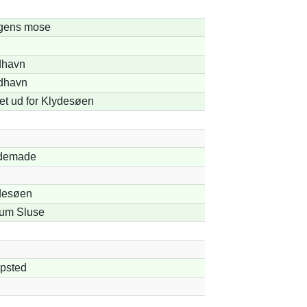
gens mose
dhavn
dhavn
t ud for Klydesøen
demade
desøen
lum Sluse
rpsted