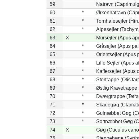
59
Natravn (Caprimul
60
*
Ørkennatravn (Capr
61
*
Tornhalesejler (Hi
62
*
Alpesejler (Tachym
63
X
Mursejler (Apus ap
64
*
Gråsejler (Apus pal
65
*
Orientsejler (Apus p
66
*
Lille Sejler (Apus af
67
*
Kaffersejler (Apus c
68
*
Stortrappe (Otis tar
69
*
Østlig Kravetrappe
70
*
Dværgtrappe (Tetrax
71
*
Skadegøg (Clamato
72
*
Gulnæbbet Gøg (Co
73
*
Sortnæbbet Gøg (C
74
X
Gøg (Cuculus cano
75
*
Steppehøne (Syrrh