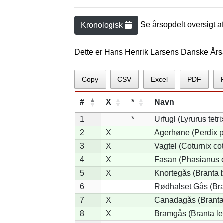
Se årsopdelt oversigt a
Kronologisk
Dette er Hans Henrik Larsens Danske Års
Copy
CSV
Excel
PDF
#
X
*
Navn
1
*
Urfugl (Lyrurus tetri
2
X
Agerhøne (Perdix p
3
X
Vagtel (Coturnix cot
4
X
Fasan (Phasianus c
5
X
Knortegås (Branta b
6
Rødhalset Gås (Bran
7
X
Canadagås (Branta
8
X
Bramgås (Branta le