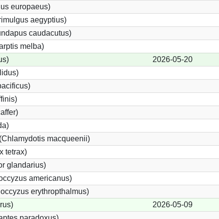
gus europaeus)
imulgus aegyptius)
rundapus caudacutus)
arptis melba)
us)
2026-05-20
lidus)
acificus)
finis)
affer)
da)
 (Chlamydotis macqueenii)
 tetrax)
r glandarius)
ccyzus americanus)
occyzus erythropthalmus)
rus)
2026-05-09
aptes paradoxus)