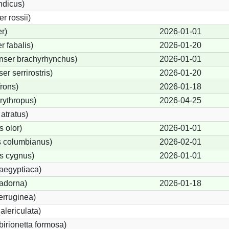
ndicus)
 rossii)
r)
2026-01-01
 fabalis)
2026-01-20
nser brachyrhynchus)
2026-01-01
r serrirostris)
2026-01-20
frons)
2026-01-18
rythropus)
2026-04-25
atratus)
 olor)
2026-01-01
 columbianus)
2026-02-01
s cygnus)
2026-01-01
aegyptiaca)
adorna)
2026-01-18
erruginea)
lericulata)
birionetta formosa)