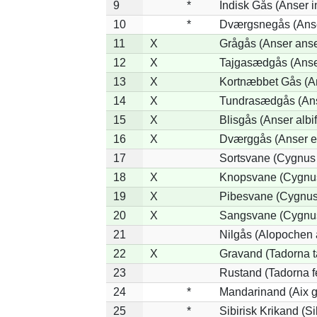
9
*
Indisk Gås (Anser i
10
*
Dværgsnegås (Anser
11
X
Grågås (Anser anse
12
X
Tajgasædgås (Anser
13
X
Kortnæbbet Gås (A
14
X
Tundrasædgås (Anse
15
X
Blisgås (Anser albi
16
X
Dværggås (Anser e
17
Sortsvane (Cygnus 
18
X
Knopsvane (Cygnus
19
X
Pibesvane (Cygnus
20
X
Sangsvane (Cygnu
21
Nilgås (Alopochen 
22
X
Gravand (Tadorna t
23
Rustand (Tadorna f
24
*
Mandarinand (Aix ga
25
*
Sibirisk Krikand (Si