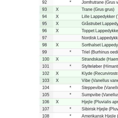
92
*
Jomfrutrane (Grus v
93
X
Trane (Grus grus)
94
X
Lille Lappedykker (
95
X
Gråstrubet Lappedy
96
X
Toppet Lappedykker
97
Nordisk Lappedykke
98
X
Sorthalset Lappedyk
99
*
Triel (Burhinus oe
100
X
Strandskade (Haem
101
*
Stylteløber (Himan
102
X
Klyde (Recurvirostr
103
X
Vibe (Vanellus vane
104
*
Steppevibe (Vanell
105
*
Sumpvibe (Vanellus
106
X
Hjejle (Pluvialis apr
107
*
Sibirisk Hjejle (Pluv
108
*
Amerikansk Hjejle (