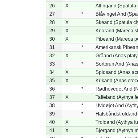
26
X
Atlingand (Spatula
27
*
Blåvinget And (Spat
28
X
Skeand (Spatula cl
29
X
Knarand (Mareca st
30
X
Pibeand (Mareca p
31
*
Amerikansk Pibean
32
X
Gråand (Anas platy
33
*
Sortbrun And (Anas
34
X
Spidsand (Anas ac
35
X
Krikand (Anas crec
36
*
Rødhovedet And (Ne
37
X
Taffeland (Aythya fe
38
*
Hvidøjet And (Ayth
39
*
Halsbåndstroldand (
40
X
Troldand (Aythya fu
41
X
Bjergand (Aythya m