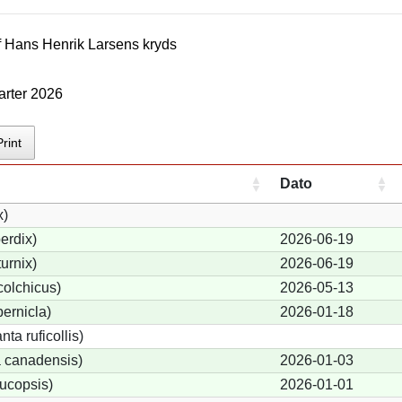
f
Hans Henrik Larsen
s kryds
arter 2026
Print
Dato
x)
erdix)
2026-06-19
urnix)
2026-06-19
olchicus)
2026-05-13
ernicla)
2026-01-18
ta ruficollis)
 canadensis)
2026-01-03
ucopsis)
2026-01-01