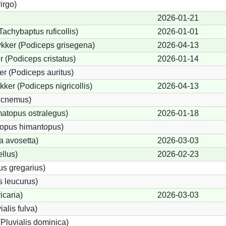
irgo)
2026-01-21
Tachybaptus ruficollis)
2026-01-01
kker (Podiceps grisegena)
2026-04-13
 (Podiceps cristatus)
2026-01-14
r (Podiceps auritus)
ker (Podiceps nigricollis)
2026-04-13
dicnemus)
atopus ostralegus)
2026-01-18
topus himantopus)
a avosetta)
2026-03-03
llus)
2026-02-23
us gregarius)
 leucurus)
icaria)
2026-03-03
ialis fulva)
Pluvialis dominica)