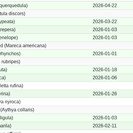
 querquedula)
2026-04-22
ula discors)
ypeata)
2026-03-22
repera)
2026-01-03
enelope)
2026-01-03
d (Mareca americana)
rhynchos)
2026-01-01
 rubripes)
uta)
2026-01-18
ca)
2026-01-06
tta rufina)
rina)
2026-01-26
ya nyroca)
Aythya collaris)
ligula)
2026-01-03
arila)
2026-02-11