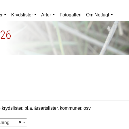
er
Krydslister
Arter
Fotogalleri
Om Netfugl
026
krydslister, bl.a. årsartslister, kommuner, osv.
×
sning