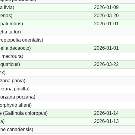
 livia)
2026-01-09
enas)
2026-03-20
 palumbus)
2026-01-01
lia turtur)
reptopelia orientalis)
elia decaocto)
2026-01-01
 macroura)
quaticus)
2026-03-22
ex)
rzana parva)
rzana pusilla)
Porzana porzana)
orphyrio alleni)
(Gallinula chloropus)
2026-01-14
ra)
2026-01-13
one canadensis)