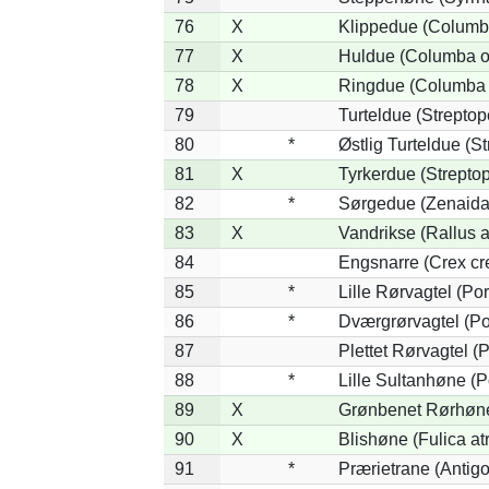
76
X
Klippedue (Columba
77
X
Huldue (Columba o
78
X
Ringdue (Columba
79
Turteldue (Streptope
80
*
Østlig Turteldue (St
81
X
Tyrkerdue (Streptop
82
*
Sørgedue (Zenaida
83
X
Vandrikse (Rallus a
84
Engsnarre (Crex cr
85
*
Lille Rørvagtel (Po
86
*
Dværgrørvagtel (Po
87
Plettet Rørvagtel (
88
*
Lille Sultanhøne (P
89
X
Grønbenet Rørhøne 
90
X
Blishøne (Fulica at
91
*
Prærietrane (Antig