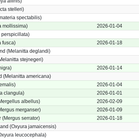
ya affinis)
ta stelleri)
ateria spectabilis)
a mollissima)
2026-01-04
 perspicillata)
a fusca)
2026-01-18
nd (Melanitta deglandi)
Melanitta stejnegeri)
nigra)
2026-01-14
 (Melanitta americana)
emalis)
2026-01-04
a clangula)
2026-01-01
Mergellus albellus)
2026-02-09
(Mergus merganser)
2026-01-09
 (Mergus serrator)
2026-01-18
and (Oxyura jamaicensis)
Oxyura leucocephala)