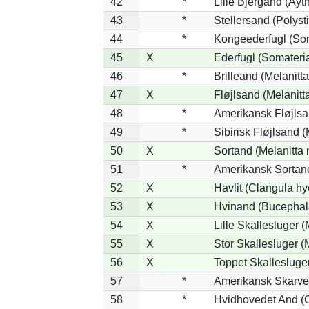
42
*
Lille Bjergand (Ayth
43
*
Stellersand (Polystic
44
*
Kongeederfugl (Som
45
X
Ederfugl (Somateri
46
*
Brilleand (Melanitta
47
X
Fløjlsand (Melanitt
48
*
Amerikansk Fløjlsa
49
*
Sibirisk Fløjlsand (
50
X
Sortand (Melanitta 
51
*
Amerikansk Sortand
52
X
Havlit (Clangula hy
53
X
Hvinand (Bucephal
54
X
Lille Skallesluger (
55
X
Stor Skallesluger 
56
X
Toppet Skallesluger
57
*
Amerikansk Skarve
58
*
Hvidhovedet And (