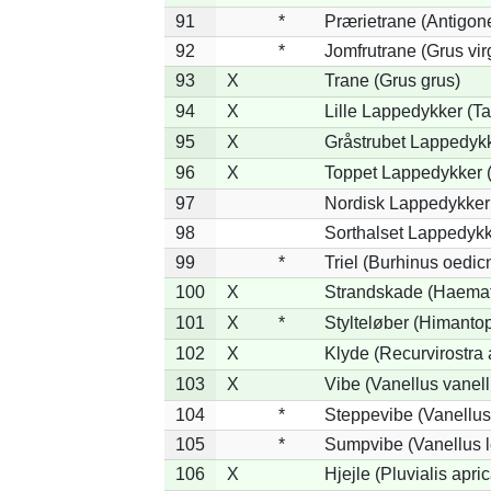
91
*
Prærietrane (Antigon
92
*
Jomfrutrane (Grus vir
93
X
Trane (Grus grus)
94
X
Lille Lappedykker (Ta
95
X
Gråstrubet Lappedykk
96
X
Toppet Lappedykker (
97
Nordisk Lappedykker 
98
Sorthalset Lappedykke
99
*
Triel (Burhinus oedi
100
X
Strandskade (Haemat
101
X
*
Stylteløber (Himanto
102
X
Klyde (Recurvirostra 
103
X
Vibe (Vanellus vanell
104
*
Steppevibe (Vanellus
105
*
Sumpvibe (Vanellus l
106
X
Hjejle (Pluvialis apric