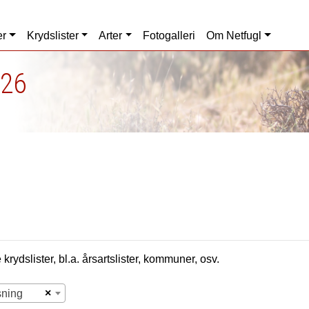
er
Krydslister
Arter
Fotogalleri
Om Netfugl
026
krydslister, bl.a. årsartslister, kommuner, osv.
×
sning