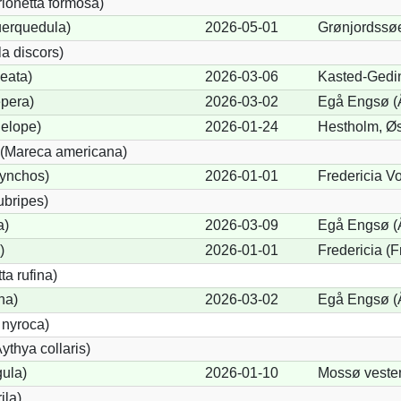
rionetta formosa)
uerquedula)
2026-05-01
Grønjordssø
a discors)
eata)
2026-03-06
Kasted-Gedi
pera)
2026-03-02
Egå Engsø (
elope)
2026-01-24
Hestholm, Øs
(Mareca americana)
hynchos)
2026-01-01
Fredericia Vo
ubripes)
a)
2026-03-09
Egå Engsø (
)
2026-01-01
Fredericia (F
a rufina)
na)
2026-03-02
Egå Engsø (
 nyroca)
thya collaris)
gula)
2026-01-10
Mossø veste
ila)