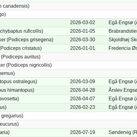
e canadensis)
go)
2026-03-02
Egå Engsø (
chybaptus ruficollis)
2026-01-05
Brabrandstie
er (Podiceps grisegena)
2026-03-30
Skjoldhøj Sk
Podiceps cristatus)
2026-01-01
Fredericia Øs
(Podiceps auritus)
r (Podiceps nigricollis)
cnemus)
opus ostralegus)
2026-03-09
Egå Engsø (
pus himantopus)
2026-04-28
Årslev Engsø
avosetta)
2026-04-07
Egå Engsø (
us)
2026-02-23
Egå Engsø (
 gregarius)
eucurus)
aria)
2026-07-19
Søndervig (R