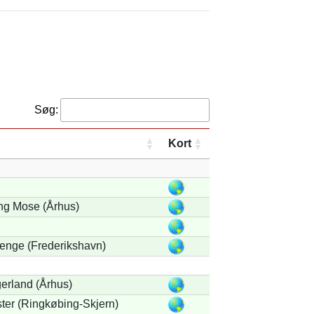
Søg:
Kort
ng Mose (Århus)
denge (Frederikshavn)
erland (Århus)
ter (Ringkøbing-Skjern)