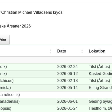
f
Christian Michael Villadsen
s kryds
ske Årsarter 2026
Print
Dato
Lokation
dix)
2026-02-24
Tilst (Århus)
nix)
2026-06-12
Kasted-Gedi
lchicus)
2026-02-18
Tilst (Århus)
nicla)
2026-05-14
Elling Stran
 ruficollis)
anadensis)
2026-06-01
Geding by/ag
opsis)
2026-01-24
Hestholm, Øs