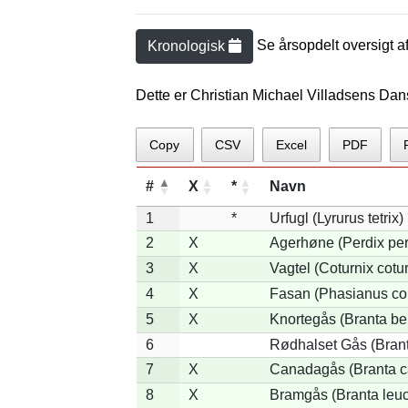
Se årsopdelt oversigt a
Kronologisk
Dette er Christian Michael Villadsens Dan
Copy
CSV
Excel
PDF
#
X
*
Navn
1
*
Urfugl (Lyrurus tetrix)
2
X
Agerhøne (Perdix per
3
X
Vagtel (Coturnix cotur
4
X
Fasan (Phasianus co
5
X
Knortegås (Branta ber
6
Rødhalset Gås (Branta
7
X
Canadagås (Branta c
8
X
Bramgås (Branta leuc