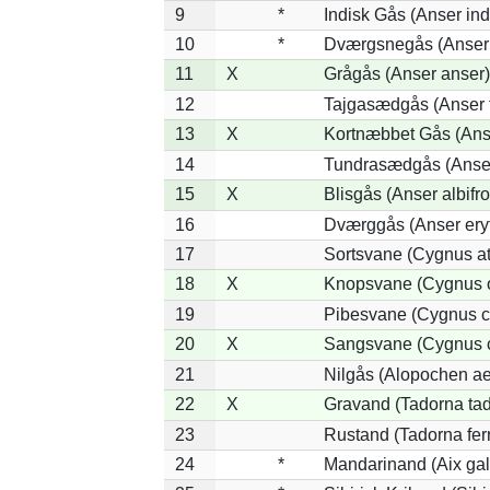
9
*
Indisk Gås (Anser ind
10
*
Dværgsnegås (Anser r
11
X
Grågås (Anser anser)
12
Tajgasædgås (Anser f
13
X
Kortnæbbet Gås (Ans
14
Tundrasædgås (Anser 
15
X
Blisgås (Anser albifr
16
Dværggås (Anser ery
17
Sortsvane (Cygnus at
18
X
Knopsvane (Cygnus o
19
Pibesvane (Cygnus c
20
X
Sangsvane (Cygnus 
21
Nilgås (Alopochen ae
22
X
Gravand (Tadorna ta
23
Rustand (Tadorna fer
24
*
Mandarinand (Aix gal