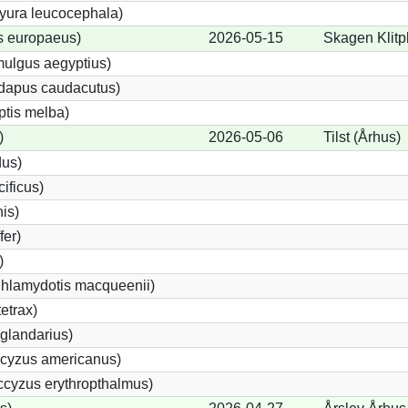
yura leucocephala)
s europaeus)
2026-05-15
Skagen Klitp
ulgus aegyptius)
ndapus caudacutus)
ptis melba)
)
2026-05-06
Tilst (Århus)
dus)
ificus)
nis)
fer)
)
Chlamydotis macqueenii)
etrax)
glandarius)
cyzus americanus)
cyzus erythropthalmus)