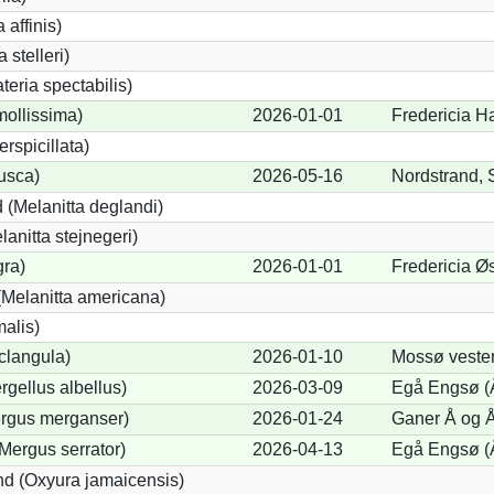
 affinis)
 stelleri)
eria spectabilis)
mollissima)
2026-01-01
Fredericia Ha
erspicillata)
fusca)
2026-05-16
Nordstrand, 
 (Melanitta deglandi)
lanitta stejnegeri)
gra)
2026-01-01
Fredericia Øs
Melanitta americana)
alis)
clangula)
2026-01-10
Mossø veste
rgellus albellus)
2026-03-09
Egå Engsø (
ergus merganser)
2026-01-24
Ganer Å og Å
Mergus serrator)
2026-04-13
Egå Engsø (
d (Oxyura jamaicensis)