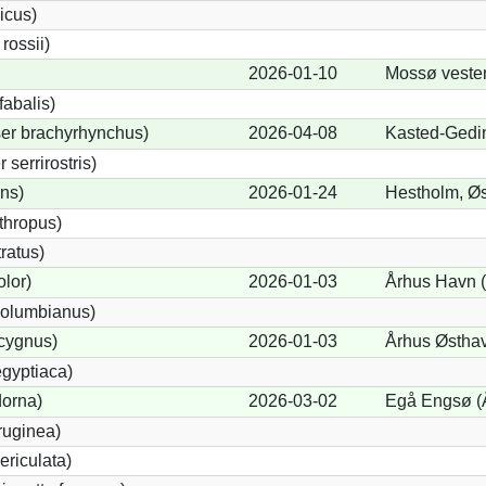
icus)
ossii)
2026-01-10
Mossø veste
abalis)
er brachyrhynchus)
2026-04-08
Kasted-Gedi
serrirostris)
ons)
2026-01-24
Hestholm, Øs
thropus)
ratus)
lor)
2026-01-03
Århus Havn (
olumbianus)
cygnus)
2026-01-03
Århus Østhav
gyptiaca)
dorna)
2026-03-02
Egå Engsø (
ruginea)
ericulata)