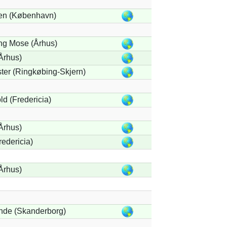
en (København)
ng Mose (Århus)
Århus)
ter (Ringkøbing-Skjern)
ld (Fredericia)
Århus)
redericia)
Århus)
nde (Skanderborg)