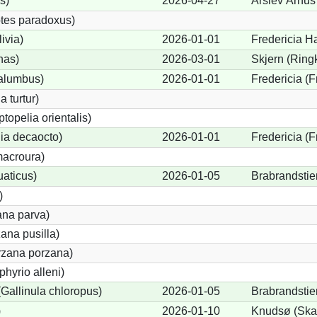
s)
2026-04-27
Årslev Århus
tes paradoxus)
ivia)
2026-01-01
Fredericia Ha
nas)
2026-03-01
Skjern (Ring
alumbus)
2026-01-01
Fredericia (F
a turtur)
ptopelia orientalis)
lia decaocto)
2026-01-01
Fredericia (F
acroura)
uaticus)
2026-01-05
Brabrandstie
)
ana parva)
ana pusilla)
orzana porzana)
phyrio alleni)
allinula chloropus)
2026-01-05
Brabrandstie
)
2026-01-10
Knudsø (Ska