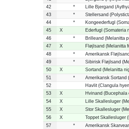
42
*
Lille Bjergand (Aythya
43
*
Stellersand (Polysticta
44
*
Kongeederfugl (Somat
45
X
Ederfugl (Somateria 
46
*
Brilleand (Melanitta p
47
X
Fløjlsand (Melanitta 
48
*
Amerikansk Fløjlsand
49
*
Sibirisk Fløjlsand (Me
50
X
Sortand (Melanitta ni
51
*
Amerikansk Sortand (
52
Havlit (Clangula hyem
53
X
Hvinand (Bucephala 
54
X
Lille Skallesluger (Me
55
X
Stor Skallesluger (M
56
X
Toppet Skallesluger (
57
*
Amerikansk Skarvean