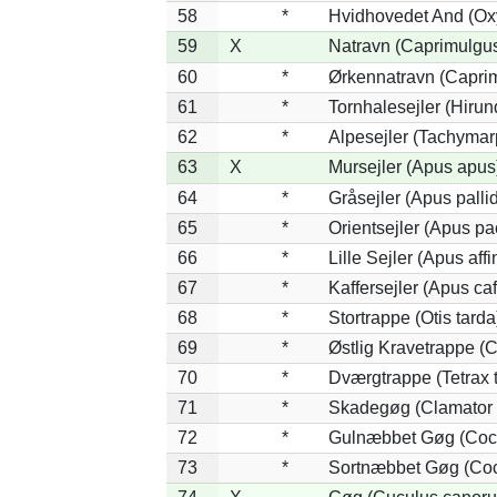
58
*
Hvidhovedet And (Ox
59
X
Natravn (Caprimulgu
60
*
Ørkennatravn (Caprim
61
*
Tornhalesejler (Hiru
62
*
Alpesejler (Tachymar
63
X
Mursejler (Apus apus
64
*
Gråsejler (Apus palli
65
*
Orientsejler (Apus pac
66
*
Lille Sejler (Apus affi
67
*
Kaffersejler (Apus caf
68
*
Stortrappe (Otis tarda
69
*
Østlig Kravetrappe (
70
*
Dværgtrappe (Tetrax t
71
*
Skadegøg (Clamator 
72
*
Gulnæbbet Gøg (Coc
73
*
Sortnæbbet Gøg (Coc