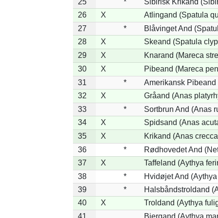
25
*
Sibirisk Krikand (Sibi
26
X
Atlingand (Spatula q
27
*
Blåvinget And (Spatul
28
X
Skeand (Spatula clyp
29
X
Knarand (Mareca stre
30
X
Pibeand (Mareca pen
31
*
Amerikansk Pibeand 
32
X
Gråand (Anas platyr
33
*
Sortbrun And (Anas r
34
X
Spidsand (Anas acut
35
X
Krikand (Anas crecca
36
*
Rødhovedet And (Nett
37
X
Taffeland (Aythya feri
38
*
Hvidøjet And (Aythya
39
*
Halsbåndstroldand (Ay
40
X
Troldand (Aythya fuli
41
Bjergand (Aythya mar