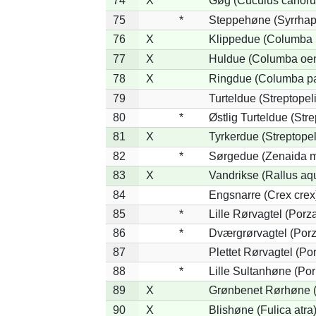
74
X
Gøg (Cuculus canoru
75
*
Steppehøne (Syrrhap
76
X
Klippedue (Columba l
77
X
Huldue (Columba oe
78
X
Ringdue (Columba p
79
Turteldue (Streptopeli
80
*
Østlig Turteldue (Stre
81
X
Tyrkerdue (Streptope
82
*
Sørgedue (Zenaida m
83
X
Vandrikse (Rallus aq
84
Engsnarre (Crex crex
85
*
Lille Rørvagtel (Porz
86
*
Dværgrørvagtel (Porz
87
Plettet Rørvagtel (P
88
*
Lille Sultanhøne (Por
89
X
Grønbenet Rørhøne (G
90
X
Blishøne (Fulica atra