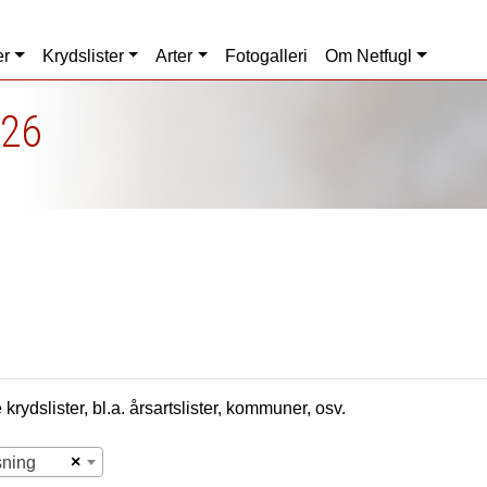
er
Krydslister
Arter
Fotogalleri
Om Netfugl
026
krydslister, bl.a. årsartslister, kommuner, osv.
×
sning