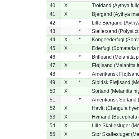
40
X
Troldand (Aythya fuli
41
X
Bjergand (Aythya mar
42
*
Lille Bjergand (Aythya
43
*
Stellersand (Polysticta
44
X
*
Kongeederfugl (Somat
45
X
Ederfugl (Somateria 
46
*
Brilleand (Melanitta p
47
X
Fløjlsand (Melanitta 
48
*
Amerikansk Fløjlsand
49
X
*
Sibirisk Fløjlsand (Me
50
X
Sortand (Melanitta ni
51
*
Amerikansk Sortand (
52
X
Havlit (Clangula hyem
53
X
Hvinand (Bucephala 
54
X
Lille Skallesluger (Me
55
X
Stor Skallesluger (M