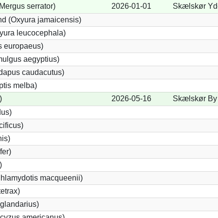
Mergus serrator)
2026-01-01
Skælskør Yde
d (Oxyura jamaicensis)
yura leucocephala)
s europaeus)
ulgus aegyptius)
ndapus caudacutus)
ptis melba)
)
2026-05-16
Skælskør By 
dus)
ificus)
nis)
fer)
)
Chlamydotis macqueenii)
etrax)
glandarius)
cyzus americanus)