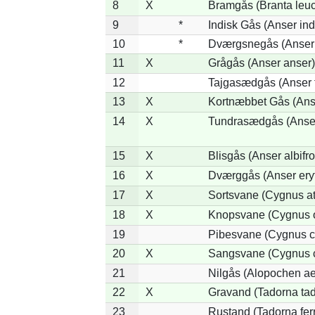
8
X
Bramgås (Branta leuc
9
*
Indisk Gås (Anser ind
10
*
Dværgsnegås (Anser r
11
X
Grågås (Anser anser)
12
Tajgasædgås (Anser f
13
X
Kortnæbbet Gås (Ans
14
X
Tundrasædgås (Anser 
15
X
Blisgås (Anser albifr
16
X
Dværggås (Anser ery
17
X
Sortsvane (Cygnus at
18
X
Knopsvane (Cygnus o
19
Pibesvane (Cygnus c
20
X
Sangsvane (Cygnus 
21
Nilgås (Alopochen ae
22
X
Gravand (Tadorna ta
23
Rustand (Tadorna fer