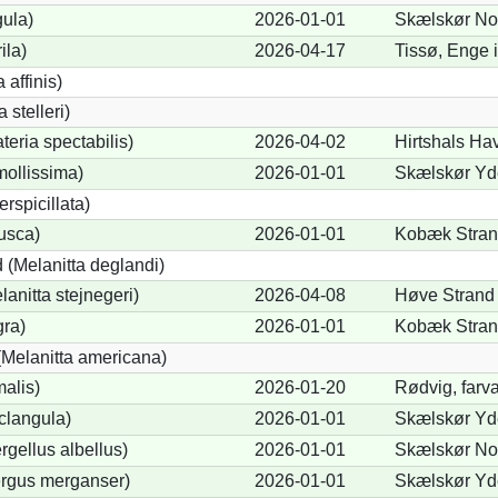
gula)
2026-01-01
Skælskør Nor
ila)
2026-04-17
Tissø, Enge 
 affinis)
 stelleri)
eria spectabilis)
2026-04-02
Hirtshals Hav
mollissima)
2026-01-01
Skælskør Yde
erspicillata)
fusca)
2026-01-01
Kobæk Strand
 (Melanitta deglandi)
lanitta stejnegeri)
2026-04-08
Høve Strand 
gra)
2026-01-01
Kobæk Strand
Melanitta americana)
alis)
2026-01-20
Rødvig, farva
clangula)
2026-01-01
Skælskør Yde
rgellus albellus)
2026-01-01
Skælskør Nor
ergus merganser)
2026-01-01
Skælskør Yde