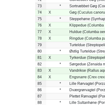
73
*
Sortnæbbet Gøg (Coc
74
X
Gøg (Cuculus canoru
75
*
Steppehøne (Syrrhap
76
X
Klippedue (Columba l
77
X
Huldue (Columba oe
78
X
Ringdue (Columba p
79
Turteldue (Streptopeli
80
*
Østlig Turteldue (Stre
81
X
Tyrkerdue (Streptope
82
*
Sørgedue (Zenaida m
83
X
Vandrikse (Rallus aq
84
X
Engsnarre (Crex crex
85
*
Lille Rørvagtel (Porz
86
*
Dværgrørvagtel (Porz
87
Plettet Rørvagtel (P
88
*
Lille Sultanhøne (Por