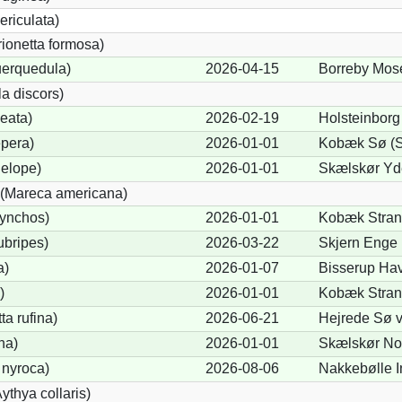
ericulata)
rionetta formosa)
uerquedula)
2026-04-15
Borreby Mose
a discors)
eata)
2026-02-19
Holsteinborg
pera)
2026-01-01
Kobæk Sø (S
elope)
2026-01-01
Skælskør Yde
(Mareca americana)
hynchos)
2026-01-01
Kobæk Stran
ubripes)
2026-03-22
Skjern Enge
a)
2026-01-07
Bisserup Hav
)
2026-01-01
Kobæk Stran
a rufina)
2026-06-21
Hejrede Sø v
na)
2026-01-01
Skælskør Nor
 nyroca)
2026-08-06
Nakkebølle 
thya collaris)