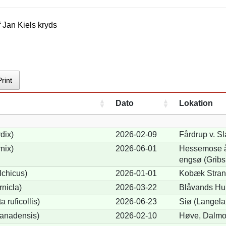
f
Jan Kiel
s kryds
Print
Dato
Lokation
dix)
2026-02-09
Fårdrup v. Sl
nix)
2026-06-01
Hessemose åd
engsø (Gribs
lchicus)
2026-01-01
Kobæk Strand
nicla)
2026-03-22
Blåvands Hu
 ruficollis)
2026-06-23
Siø (Langela
anadensis)
2026-02-10
Høve, Dalmo