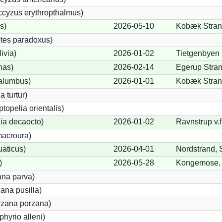
cyzus erythropthalmus)
s)
2026-05-10
Kobæk Strand
tes paradoxus)
ivia)
2026-01-02
Tietgenbyen
nas)
2026-02-14
Egerup Stran
alumbus)
2026-01-01
Kobæk Strand
a turtur)
ptopelia orientalis)
lia decaocto)
2026-01-02
Ravnstrup v.f
acroura)
uaticus)
2026-04-01
Nordstrand, 
)
2026-05-28
Kongemose, 
ana parva)
ana pusilla)
orzana porzana)
phyrio alleni)