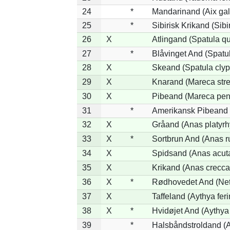
24
*
Mandarinand (Aix gal
25
*
Sibirisk Krikand (Sibi
26
X
Atlingand (Spatula q
27
*
Blåvinget And (Spatul
28
X
Skeand (Spatula clyp
29
X
Knarand (Mareca stre
30
X
Pibeand (Mareca pen
31
*
Amerikansk Pibeand 
32
X
Gråand (Anas platyr
33
X
*
Sortbrun And (Anas r
34
X
Spidsand (Anas acut
35
X
Krikand (Anas crecca
36
X
*
Rødhovedet And (Nett
37
X
Taffeland (Aythya feri
38
X
*
Hvidøjet And (Aythya
39
*
Halsbåndstroldand (Ay