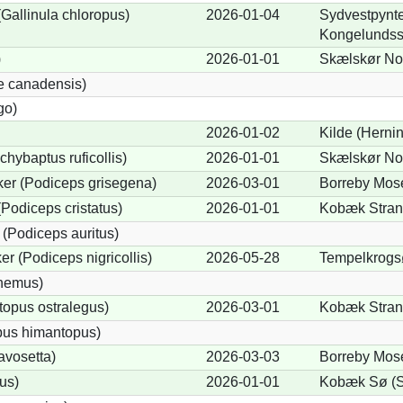
allinula chloropus)
2026-01-04
Sydvestpynten
Kongelundss
)
2026-01-01
Skælskør Nor
e canadensis)
go)
2026-01-02
Kilde (Herni
chybaptus ruficollis)
2026-01-01
Skælskør Nor
er (Podiceps grisegena)
2026-03-01
Borreby Mose
Podiceps cristatus)
2026-01-01
Kobæk Strand
(Podiceps auritus)
r (Podiceps nigricollis)
2026-05-28
Tempelkrogs
cnemus)
opus ostralegus)
2026-03-01
Kobæk Strand
pus himantopus)
avosetta)
2026-03-03
Borreby Mose
us)
2026-01-01
Kobæk Sø (S