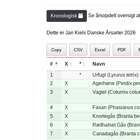
Se årsopdelt oversigt a
Kronologisk
Dette er Jan Kiels Danske Årsarter 2026
Copy
CSV
Excel
PDF
#
X
*
Navn
1
*
Urfugl (Lyrurus tetrix)
2
X
Agerhøne (Perdix per
3
X
Vagtel (Coturnix cotur
4
X
Fasan (Phasianus co
5
X
Knortegås (Branta ber
6
X
Rødhalset Gås (Branta
7
X
Canadagås (Branta c