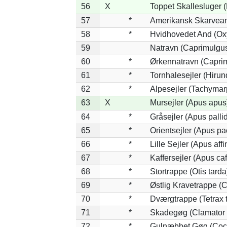
56
X
Toppet Skallesluger (
57
*
Amerikansk Skarvean
58
*
Hvidhovedet And (Ox
59
Natravn (Caprimulgu
60
*
Ørkennatravn (Caprim
61
*
Tornhalesejler (Hiru
62
*
Alpesejler (Tachymar
63
X
Mursejler (Apus apus
64
*
Gråsejler (Apus palli
65
*
Orientsejler (Apus pac
66
*
Lille Sejler (Apus affi
67
*
Kaffersejler (Apus caf
68
*
Stortrappe (Otis tarda
69
*
Østlig Kravetrappe (
70
*
Dværgtrappe (Tetrax t
71
*
Skadegøg (Clamator 
72
*
Gulnæbbet Gøg (Coc