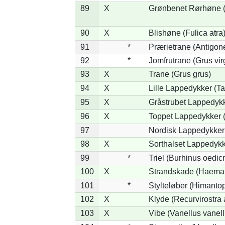
89
X
Grønbenet Rørhøne (G
90
X
Blishøne (Fulica atra
91
*
Prærietrane (Antigon
92
*
Jomfrutrane (Grus vir
93
X
Trane (Grus grus)
94
X
Lille Lappedykker (Ta
95
X
Gråstrubet Lappedykk
96
X
Toppet Lappedykker (
97
Nordisk Lappedykker 
98
X
Sorthalset Lappedykke
99
*
Triel (Burhinus oedi
100
X
Strandskade (Haemat
101
*
Stylteløber (Himanto
102
X
Klyde (Recurvirostra 
103
X
Vibe (Vanellus vanell