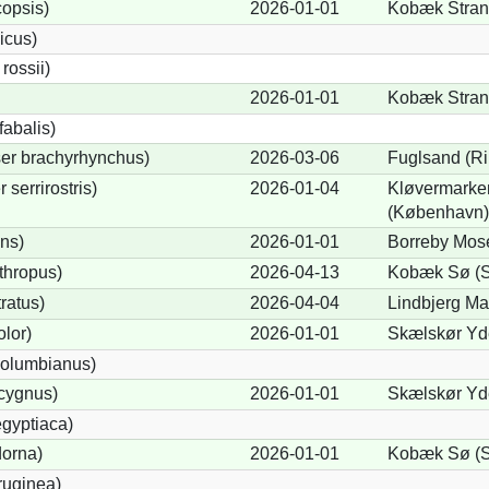
opsis)
2026-01-01
Kobæk Strand
icus)
ossii)
2026-01-01
Kobæk Strand
abalis)
er brachyrhynchus)
2026-03-06
Fuglsand (Ri
serrirostris)
2026-01-04
Kløvermarke
(København)
ons)
2026-01-01
Borreby Mose
thropus)
2026-04-13
Kobæk Sø (S
ratus)
2026-04-04
Lindbjerg Ma
lor)
2026-01-01
Skælskør Yde
olumbianus)
cygnus)
2026-01-01
Skælskør Yde
gyptiaca)
dorna)
2026-01-01
Kobæk Sø (S
ruginea)