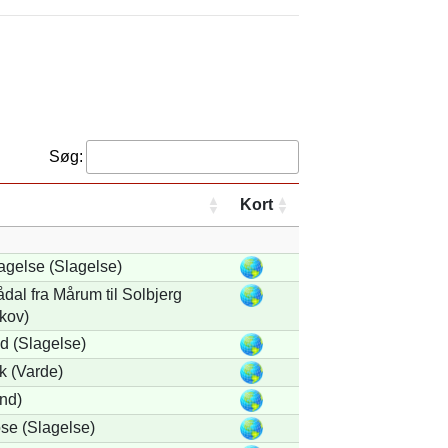
Søg:
Kort
agelse (Slagelse)
al fra Mårum til Solbjerg
kov)
 (Slagelse)
k (Varde)
nd)
se (Slagelse)